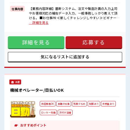
≪様々なお仕事をご提案≫
一人で悩まず気軽に相談できる、
【業務内容詳細】基幹システム、注文や製造計画の入力上司
仕事内容
派遣のお仕事です！
やお客様対応の補佐データ入力、一般事務しっかり教えて頂
ける。 ■お仕事PR ≪新しくチャレンジしやすい≫ ビギナーさ
■職場の雰囲気
んもブランクさんも安心・丁寧な事前研修あり！ ≪女性も働
…詳細を見る
女性が多い職場ですが男女は問いません！
きやすい職場≫ もちろん男性の応募も歓迎ですよ！ ≪自分の
応募お待ちしております！
時間も大切≫ 残業はほとんどナシ！ 場合によってはお願いす
少人数ですぐに馴染むことができそう♪
ることもあります♪ ≪ヘアカラーOKで自由な雰囲気の職場≫
アットホームな環境☆
詳細を見る
応募する
明るすぎたり奇抜でなければ基本的に自由！ (規定有)≪動き
丁寧な研修ありで安心して始められます！
やすい制服アリ≫ 制服があるので、 毎日の服装の悩み解消♪
≪様々なお仕事をご提案≫ 一人で悩まず気軽に相談できる、
派遣のお仕事です！ ■職場の雰囲気 女性が多い職場ですが男
気になるリストに
追加する
女は問いません！ 応募お待ちしております！ 少人数ですぐに
馴染むことができそう♪ アットホームな環境☆ 丁寧な研修あ
りで安心して始められます！
派遣
機械オペレーター/日払いOK
未経験者OK
長期の仕事
残業少なめ
制服あり
休憩室あり
ロッカー完備
30代が活躍
おすすめポイント