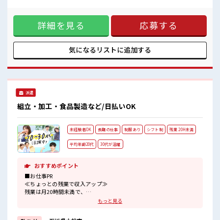
ので、 毎日の服装の悩み解消♪ ≪未経験でも活躍できる≫ 新
しいことにチャレンジするのは不安だけど、 しっかり働く環
詳細を見る
応募する
境が整っています！ イチからスキルUP・ステップUP目指し
ていきましょう！ ≪収入アップを目指せる≫ 高時給だらけの
派遣のお仕事です！ ■職場の雰囲気 20代活躍中のフレッシュ
な職場です☆ 残業も1日1H程度あるので給料の上乗せも期待
気になるリストに
追加する
できそう！
派遣
組立・加工・食品製造など/日払いOK
未経験者OK
長期の仕事
制服あり
シフト制
残業 20H未満
平均年齢20代
30代が活躍
おすすめポイント
■お仕事PR
≪ちょっとの残業で収入アップ≫
残業は月20時間未満で、
ほどよく稼げます♪
もっと見る
≪動きやすい制服アリ≫
制服があるので、