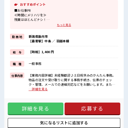
おすすめポイント
■お仕事PR
≪時間にメリハリを≫
残業はほとんどナシ！
場合によってはお願いすることもあります♪
もっと見る
≪週休2日制≫
週末は家族や友人と一緒にプライベート満喫！
新潟県胎内市
勤 務 地
≪ラクラク制服アリ≫
【最寄駅】中条 ／ 羽越本線
制服があるので、
毎日の服装の悩み解消♪
≪未経験でも活躍できる≫
【時給】1,400 円
給 与
新しいことにチャレンジするのは不安だけど、
しっかり働く環境が整っています！
一般事務
職 種
イチからスキルUP・ステップUP目指していきましょう！
≪収入アップを目指せる≫
高時給だらけの派遣のお仕事です！
【業務内容詳細】未経験歓迎♪土日祝休みのかんたん事務。
仕事内容
物品の注文や受け取りに関する事務手続き、伝票のチェッ
■職場の雰囲気
ク・管理、メールでの連絡対応などをお願いします。また、
休憩室で楽しくランチ♪
専用システムへのデータ入力やExcelへの簡単な入力作業、
…詳細を見る
時間があれば昼寝もしちゃおう！
Outlookを使用したメールの送受信など、基本的な事務業務
持ち物が多いあなたにもぴったり☆
が中心です。業務は丁寧に教えていただける環境なので、事
ロッカー付き職場♪
務未経験の方も安心してスタートできます。【取扱製品情
残業はほとんどありません！
詳細を見る
応募する
報】 ■お仕事PR ≪時間にメリハリを≫ 残業はほとんどナシ！
場合によってはお願いすることもあります♪ ≪週休2日制≫
週末は家族や友人と一緒にプライベート満喫！ ≪ラクラク制
服アリ≫ 制服があるので、 毎日の服装の悩み解消♪ ≪未経験
気になるリストに
追加する
でも活躍できる≫ 新しいことにチャレンジするのは不安だけ