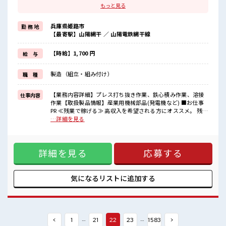
残業は月20時間以上あります♪
もっと見る
≪ヘアカラーOKで自由な雰囲気の職場≫
明るすぎたり奇抜でなければ基本的に自由！
兵庫県姫路市
勤 務 地
(規定有)≪ラクラク制服アリ≫
【最寄駅】山陽網干 ／ 山陽電鉄網干線
制服があるので、
毎日の服装の悩み解消♪
≪未経験の方も大カンゲイ≫
【時給】1,700 円
給 与
新しいことにチャレンジするのは不安だけど、
しっかり働く環境が整っています！
製造（組立・組み付け）
職 種
イチからスキルUP・ステップUP目指していきましょう！
■職場の雰囲気
【業務内容詳細】プレス打ち抜き作業、鉄心積み作業、溶接
仕事内容
派手すぎなければ多少のヘアカラーもOKなのはウレシイPoint☆
作業【取扱製品情報】産業用機械部品(発電機など) ■お仕事
残業が多めだからしっかり稼ぎたい方にもオススメ！
PR ≪残業で稼げる≫ 高収入を希望される方にオススメ。 残業
高収入もバッチリ目指せますよ！
は月20時間以上あります♪ ≪ヘアカラーOKで自由な雰囲気
…詳細を見る
の職場≫ 明るすぎたり奇抜でなければ基本的に自由！ (規定
有)≪ラクラク制服アリ≫ 制服があるので、 毎日の服装の悩
み解消♪ ≪未経験の方も大カンゲイ≫ 新しいことにチャレン
詳細を見る
応募する
ジするのは不安だけど、 しっかり働く環境が整っています！
イチからスキルUP・ステップUP目指していきましょう！ ■
職場の雰囲気 派手すぎなければ多少のヘアカラーもOKなのは
ウレシイPoint☆ 残業が多めだからしっかり稼ぎたい方にもオ
気になるリストに
追加する
ススメ！ 高収入もバッチリ目指せますよ！
…
…
<
1
21
22
23
1583
>