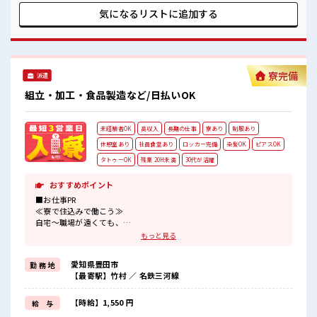
環境が整っています！ イチからスキルUP・ステップUP目指
気になるリストに
追加する
していきましょう！ ≪自分に合った期間で働ける≫ 福利厚生
が整った派遣のお仕事です！ ■職場の雰囲気 派手すぎなけれ
ば多少のヘアカラーもOKなのはウレシイPoint☆ 休憩室で楽
しくランチ♪ 時間があれば昼寝もしちゃおう！ 残業がしっか
りあるお仕事！
寮完備
派遣
組立・加工・食品製造など/日払いOK
未経験者OK
高収入
長期の仕事
寮あり
制服あり
休憩室あり
社員食堂あり
ロッカー完備
染髪OK
ピアスOK
タトゥーOK
残業 20H未満
30代が活躍
おすすめポイント
■お仕事PR
≪寮で住込みで働こう≫
自宅～職場が遠くても、
興味があれば安心して応募できちゃう！
もっと見る
自分で部屋を借りるより安く住めちゃうかも？
≪無理なくお給料に残業代を上乗せ≫
愛知県豊田市
勤 務 地
残業は月20時間未満で、
【最寄駅】竹村 ／ 名鉄三河線
ほどよく稼げます♪
≪モチベーションもUP≫
派手過ぎなければ髪型や髪色自由♪
【時給】1,550 円
給 与
(規定有)≪機能的な制服アリ≫