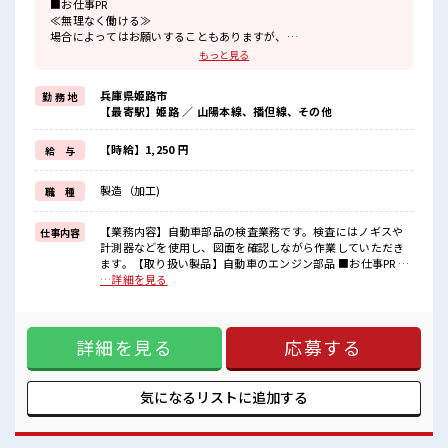
■お仕事PR
≪無理なく働ける≫
場合によってはお願いすることもありますが、
残業はほとんどナシ！
もっと見る
≪ラクラク制服アリ≫
制服があるので、
兵庫県姫路市
勤 務 地
毎日の服装の悩み解消♪
【最寄駅】姫路 ／ 山陽本線、播但線、その他
≪未経験OKの仕事≫
新しいことにチャレンジするのは不安だけど、
しっかり働く環境が整っています！
【時給】1,250 円
給 与
イチからスキルUP・ステップUP目指していきましょう！
≪収入アップを目指せる≫
製造（加工)
職 種
高時給だらけの派遣のお仕事です！
■職場の雰囲気
【業務内容】自動車部品の検査業務です。検査にはノギスや
仕事内容
仕事の合間の息抜きは休憩室で♪
計測器などを使用し、図面を確認しながら作業していただき
ロッカーあり！
ます。【取り扱い製品】自動車のエンジン部品 ■お仕事PR ≪
安心してお仕事に集中♪
無理なく働ける≫ 場合によってはお願いすることもあります
…詳細を見る
残業はほとんどなし！
が、 残業はほとんどナシ！ ≪ラクラク制服アリ≫ 制服がある
プライベートも謳歌できる☆
ので、 毎日の服装の悩み解消♪ ≪未経験OKの仕事≫ 新しい
ことにチャレンジするのは不安だけど、 しっかり働く環境が
詳細を見る
応募する
整っています！ イチからスキルUP・ステップUP目指してい
きましょう！ ≪収入アップを目指せる≫ 高時給だらけの派遣
のお仕事です！ ■職場の雰囲気 仕事の合間の息抜きは休憩室
で♪ ロッカーあり！ 安心してお仕事に集中♪ 残業はほとんど
気になるリストに
追加する
なし！ プライベートも謳歌できる☆