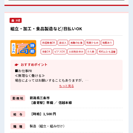
ど、 しっかり働く環境が整っています！ イチからスキルUP・
ステップUP目指していきましょう！ ≪収入アップを目指せる
≫ 高時給だらけの派遣のお仕事です！ ■職場の雰囲気 休憩室
で楽しくランチ♪ 時間があれば昼寝もしちゃおう！ 持ち物が
派遣
多いあなたにもぴったり☆ ロッカー付き職場♪ 残業はほとん
どありません！
組立・加工・食品製造など/日払いOK
未経験者OK
高収入
長期の仕事
残業少なめ
制服あり
染髪OK
ピアスOK
土日祝日休み
少人数
40代以上も活躍
おすすめポイント
■お仕事PR
≪無理なく働ける≫
場合によってはお願いすることもありますが、
残業はほとんどナシ！
もっと見る
≪週休2日制≫
週末は家族や友人と一緒にプライベート満喫！
新潟県三条市
勤 務 地
≪モチベーションもUP≫
【最寄駅】帯織 ／ 信越本線
派手過ぎなければ髪型や髪色自由♪
(規定有)≪機能的な制服アリ≫
制服があるので、
【時給】1,500 円
給 与
毎日の服装の悩み解消♪
≪未経験の方も大カンゲイ≫
製造（組立・組み付け）
職 種
新しいことにチャレンジするのは不安だけど、
しっかり働く環境が整っています！