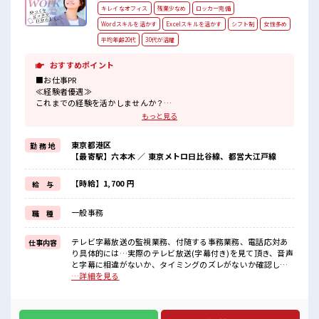
キレイなオフィス
残業少なめ
ロッカー完備
Wordスキルを活かす
Excelスキルを活かす
シフト制
女性多め
平均年齢20代
30代が活躍
おすすめポイント
■お仕事PR
≪経験者優遇≫
これまでの経験を活かしませんか？
ブランクがあっても大丈夫♪
もっと見る
経験はちょっとだけ…という方もOK！
≪女性も活躍中の職場≫
東京都港区
勤 務 地
もちろん男性の応募もOKですよ！
【最寄駅】六本木 ／ 東京メトロ日比谷線、都営大江戸線
≪時間にメリハリを≫
残業はほとんどナシ！
場合によってはお願いすることもあります♪
【時給】1,700 円
給 与
≪収入アップを目指せる≫
高時給だらけの派遣のお仕事です！
一般事務
職 種
■職場の雰囲気
女性も活躍しやすい雰囲気の職場です！
テレビ字幕放送の監視業務、付随する事務業務、電話応対あ
仕事内容
≪20代の方が多数活躍中の職場≫
り具体的には…実際のテレビ放送(字幕付き)を見て頂き、音声
ロッカーあり！
と字幕に相違がないか、タイミングのズレがないか確認して
安心してお仕事に集中♪
頂く業務です。ずっと集中しているので根気強さが必要で
…詳細を見る
高収入もバッチリ目指せますよ！
す。間違いを見つけたら、メモを取っていただき、関係部署
に報告します。そのやり取りの中で電話応対も発生します。
■お仕事PR ≪経験者優遇≫ これまでの経験を活かしません