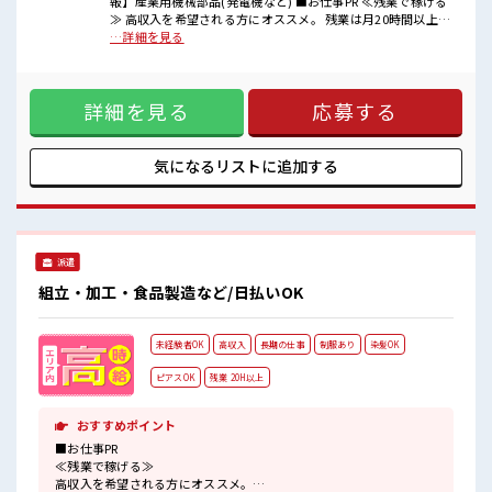
報】産業用機械部品(発電機など) ■お仕事PR ≪残業で稼げる
■職場の雰囲気
≫ 高収入を希望される方にオススメ。 残業は月20時間以上あ
明るすぎたり奇抜過ぎなければヘアカラーOK！
ります♪ ≪ヘアカラーOKで自由な雰囲気の職場≫ 明るすぎ
…詳細を見る
しっかり休める休憩室あり！
たり奇抜でなければ基本的に自由！ (規定有)≪ラクラク制服
オンオフの切替もできちゃう！
アリ≫ 制服があるので、 毎日の服装の悩み解消♪ ≪初めての
ロッカーあり！
仕事だけど自分にもできそう≫ 新しいことにチャレンジする
安心してお仕事に集中♪
詳細を見る
応募する
のは不安だけど、 しっかり働く環境が整っています！ イチか
らスキルUP・ステップUP目指していきましょう！ ≪収入ア
ップを目指せる≫ 高時給だらけの派遣のお仕事です！ ■職場
の雰囲気 明るすぎたり奇抜過ぎなければヘアカラーOK！ し
気になるリストに
追加する
っかり休める休憩室あり！ オンオフの切替もできちゃう！ ロ
ッカーあり！ 安心してお仕事に集中♪
派遣
組立・加工・食品製造など/日払いOK
未経験者OK
高収入
長期の仕事
制服あり
染髪OK
ピアスOK
残業 20H以上
おすすめポイント
■お仕事PR
≪残業で稼げる≫
高収入を希望される方にオススメ。