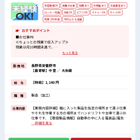
未経験者OK
長期の仕事
制服あり
休憩室あり
社員食堂あり
ロッカー完備
染髪OK
ピアスOK
タトゥーOK
ネイルOK
残業 20H未満
40代以上も活躍
おすすめポイント
■お仕事PR
≪ちょっとの残業で収入アップ≫
残業は月20時間未満で、
ほどよく稼げます♪
もっと見る
≪髪型自由≫
基本的に髪色自由で明るすぎたり奇抜でなければOKです！
長野県安曇野市
勤 務 地
(規定有)≪機能的な制服アリ≫
【最寄駅】中萱 ／ 大糸線
制服があるので、
毎日の服装の悩み解消♪
≪未経験でも活躍できる≫
【時給】1,140 円
給 与
新しいことにチャレンジするのは不安だけど、
しっかり働く環境が整っています！
製造（加工)
職 種
イチからスキルUP・ステップUP目指していきましょう！
≪収入アップを目指せる≫
高時給だらけの派遣のお仕事です！
【業務内容詳細】箱に入った製品を指定の場所まで運ぶ仕事
仕事内容
やそれを作業する方の場所までハンドリフトや台車で運ぶお
■職場の雰囲気
仕事です、【取扱製品情報】自動車の中に入る電装品(電気系)
キバツ過ぎなければ髪色・髪型は自由！
のプラスチック部品のため思い物はごくわずかです ■お仕事
…詳細を見る
あなたの個性を大事にできます♪
PR ≪ちょっとの残業で収入アップ≫ 残業は月20時間未満で、
休憩時間にゆっくりできるスペース完備！
ほどよく稼げます♪ ≪髪型自由≫ 基本的に髪色自由で明るす
残業も1日1H程度あるので給料の上乗せも期待できそう！
ぎたり奇抜でなければOKです！ (規定有)≪機能的な制服アリ