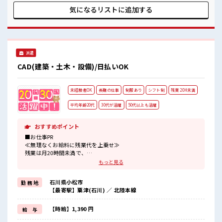
UP目指していきましょう！ ≪自分に合った期間で働ける≫ 福
気になるリストに
追加する
利厚生が整った派遣のお仕事です！ ■職場の雰囲気 休憩室で
楽しくおしゃべり！ ストレス解消☆ 持ち物が多いあなたにも
ぴったり☆ ロッカー付き職場♪ 残業はほとんどありません！
派遣
CAD(建築・土木・設備)/日払いOK
未経験者OK
長期の仕事
制服あり
シフト制
残業 20H未満
平均年齢20代
30代が活躍
50代以上も活躍
おすすめポイント
■お仕事PR
≪無理なくお給料に残業代を上乗せ≫
残業は月20時間未満で、
ほどよく稼げます♪
もっと見る
≪動きやすい制服アリ≫
制服があるので、
石川県小松市
勤 務 地
毎日の服装の悩み解消♪
【最寄駅】粟津(石川) ／ 北陸本線
≪初めての仕事だけど自分にもできそう≫
新しいことにチャレンジするのは不安だけど、
しっかり働く環境が整っています！
【時給】1,390 円
給 与
イチからスキルUP・ステップUP目指していきましょう！