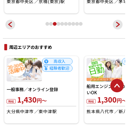
東京都中央区
茅場町駅
東京都豊島区
池袋
周辺エリアのおすすめ
未経験者OK
バイク用品・家庭用
査・梱包／オンライ
1,050
円
船用エンジン部品の工具取付/日払
時給
いOK
熊本県菊池郡大津
1,300
円～
時給
熊本県八代市
新八代駅