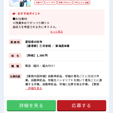
染髪OK
ピアスOK
残業 20H以上
40代以上も活躍
おすすめポイント
■お仕事PR
≪残業多めでがっつり稼ぐ≫
高収入を希望される方にオススメ。
残業は月20時間以上あります♪
もっと見る
≪髪型自由≫
基本的に髪色自由で明るすぎたり奇抜でなければOKです！
愛知県刈谷市
勤 務 地
(規定有)≪機能的な制服アリ≫
【最寄駅】三河安城 ／ 東海道本線
制服があるので、
毎日の服装の悩み解消♪
≪未経験OKの仕事≫
【時給】1,300 円
給 与
新しいことにチャレンジするのは不安だけど、
しっかり働く環境が整っています！
製造（組立・組み付け）
職 種
イチからスキルUP・ステップUP目指していきましょう！
≪自分に合った期間で働ける≫
福利厚生が整った派遣のお仕事です！
【業務内容詳細】自動車部品、空箱の客先ごとに仕分け作
仕事内容
業。自動車部品、空箱をハンドリフトを用いて客先ごとに運
■職場の雰囲気
搬する作業。自動車部品、空箱に伝票を貼る作業。【取扱製
派手すぎなければ多少のヘアカラーもOKなのはウレシイPoint☆
品情報】自動車部品【重量物】MAX15キロ 【座り立ち】立
…詳細を見る
休憩室で楽しくランチ♪
ち 【ラインorセル】セル ■お仕事PR ≪残業多めでがっつり
時間があれば昼寝もしちゃおう！
稼ぐ≫ 高収入を希望される方にオススメ。 残業は月20時間以
残業がしっかりあるお仕事！
上あります♪ ≪髪型自由≫ 基本的に髪色自由で明るすぎたり
詳細を見る
応募する
奇抜でなければOKです！ (規定有)≪機能的な制服アリ≫ 制服
があるので、 毎日の服装の悩み解消♪ ≪未経験OKの仕事≫
新しいことにチャレンジするのは不安だけど、 しっかり働く