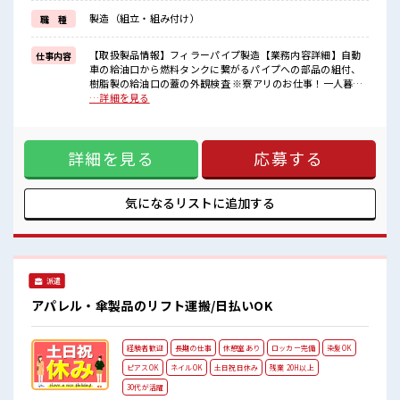
制服があるので、
製造（組立・組み付け）
職 種
毎日の服装の悩み解消♪
≪収入アップを目指せる≫
高時給だらけの派遣のお仕事です！
【取扱製品情報】フィラーパイプ製造【業務内容詳細】自動
仕事内容
車の給油口から燃料タンクに繋がるパイプへの部品の組付、
■職場の雰囲気
樹脂製の給油口の蓋の外観検査 ※寮アリのお仕事！一人暮ら
髪型にこだわりのあるアナタは必見！
しスタートにもピッタリ♪ ■お仕事PR ≪寮で住込みで働こう
…詳細を見る
髪型自由な職場！
≫ 自宅～職場が遠くても、 興味があれば安心して応募できち
一息つける休憩スペースもあります！
ゃう！ 自分で部屋を借りるより安く住めちゃうかも？ ≪無理
職場にはロッカー完備！
なくお給料に残業代を上乗せ≫ 残業は月20時間未満で、 ほど
私物の置きすぎには注意が必要ですね★
詳細を見る
応募する
よく稼げます♪ ≪モチベーションもUP≫ 派手過ぎなければ髪
型や髪色自由♪ (規定有)≪機能的な制服アリ≫ 制服があるの
で、 毎日の服装の悩み解消♪ ≪収入アップを目指せる≫ 高時
給だらけの派遣のお仕事です！ ■職場の雰囲気 髪型にこだわ
気になるリストに
追加する
りのあるアナタは必見！ 髪型自由な職場！ 一息つける休憩ス
ペースもあります！ 職場にはロッカー完備！ 私物の置きすぎ
には注意が必要ですね★
派遣
アパレル・傘製品のリフト運搬/日払いOK
経験者歓迎
長期の仕事
休憩室あり
ロッカー完備
染髪OK
ピアスOK
ネイルOK
土日祝日休み
残業 20H以上
30代が活躍