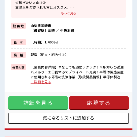
≪稼ぎたい人向け≫
高収入を希望される方にオススメ。
残業は月20時間以上あります♪
もっと見る
≪土日祝休のお仕事≫
家族や友人と一緒にプライベート満喫！
山梨県韮崎市
勤 務 地
≪動きやすい制服アリ≫
【最寄駅】韮崎 ／ 中央本線
制服があるので、
毎日の服装の悩み解消♪
≪初めての仕事だけど自分にもできそう≫
【時給】1,400 円
給 与
新しいことにチャレンジするのは不安だけど、
しっかり働く環境が整っています！
製造（組立・組み付け）
職 種
イチからスキルUP・ステップUP目指していきましょう！
≪収入アップを目指せる≫
高時給だらけの派遣のお仕事です！
【業務内容詳細】車なしでも通勤ラクラク！※駅からの送迎
仕事内容
バスあり！土日祝休みでプライベート充実！半導体製造装置
■職場の雰囲気
に使用される部品の洗浄作業【取扱製品情報】半導体製造装
休憩室で楽しくランチ♪
置部品 ■お仕事PR ≪稼ぎたい人向け≫ 高収入を希望される方
…詳細を見る
時間があれば昼寝もしちゃおう！
にオススメ。 残業は月20時間以上あります♪ ≪土日祝休のお
職場にはロッカー完備！
仕事≫ 家族や友人と一緒にプライベート満喫！ ≪動きやすい
私物の置きすぎには注意が必要ですね★
制服アリ≫ 制服があるので、 毎日の服装の悩み解消♪ ≪初め
残業がしっかりあるお仕事！
詳細を見る
応募する
ての仕事だけど自分にもできそう≫ 新しいことにチャレンジ
するのは不安だけど、 しっかり働く環境が整っています！ イ
チからスキルUP・ステップUP目指していきましょう！ ≪収
入アップを目指せる≫ 高時給だらけの派遣のお仕事です！ ■
気になるリストに
追加する
職場の雰囲気 休憩室で楽しくランチ♪ 時間があれば昼寝もし
ちゃおう！ 職場にはロッカー完備！ 私物の置きすぎには注意
が必要ですね★ 残業がしっかりあるお仕事！