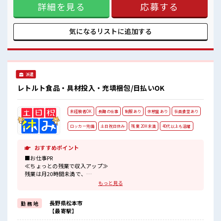
詳細を見る
応募する
≫ 制服があるので、 毎日の服装の悩み解消♪ ≪未経験でも活
躍できる≫ 新しいことにチャレンジするのは不安だけど、 し
っかり働く環境が整っています！ イチからスキルUP・ステッ
プUP目指していきましょう！ ≪収入アップを目指せる≫ 高時
気になるリストに
追加する
給だらけの派遣のお仕事です！ ■職場の雰囲気 キバツ過ぎな
ければ髪色・髪型は自由！ あなたの個性を大事にできます♪
休憩時間にゆっくりできるスペース完備！ 残業も1日1H程度
あるので給料の上乗せも期待できそう！
派遣
レトルト食品・具材投入・充填梱包/日払いOK
未経験者OK
長期の仕事
制服あり
休憩室あり
社員食堂あり
ロッカー完備
土日祝日休み
残業 20H未満
40代以上も活躍
おすすめポイント
■お仕事PR
≪ちょっとの残業で収入アップ≫
残業は月20時間未満で、
ほどよく稼げます♪
もっと見る
≪土日祝休のお仕事≫
家族や友人と一緒にプライベート満喫！
長野県松本市
勤 務 地
≪動きやすい制服アリ≫
【最寄駅】
制服があるので、