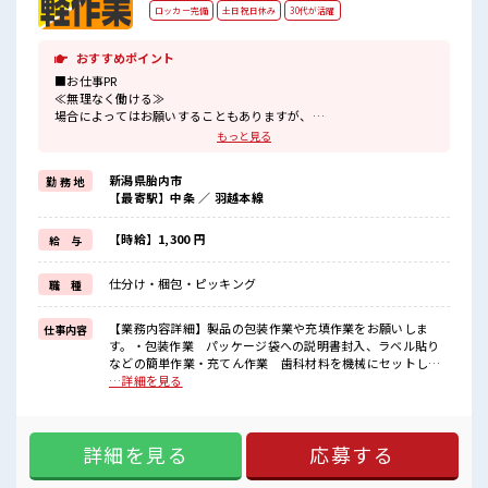
ロッカー完備
土日祝日休み
30代が活躍
おすすめポイント
■お仕事PR
≪無理なく働ける≫
場合によってはお願いすることもありますが、
残業はほとんどナシ！
もっと見る
≪週休2日制≫
週末は家族や友人と一緒にプライベート満喫！
新潟県胎内市
勤 務 地
制服があると毎日の服選びに悩まずOK♪
【最寄駅】中条 ／ 羽越本線
≪未経験の方も大カンゲイ≫
新しいことにチャレンジするのは不安だけど、
しっかり働く環境が整っています！
【時給】1,300 円
給 与
イチからスキルUP・ステップUP目指していきましょう！
≪自分に合った期間で働ける≫
仕分け・梱包・ピッキング
職 種
福利厚生が整った派遣のお仕事です！
■職場の雰囲気
【業務内容詳細】製品の包装作業や充填作業をお願いしま
仕事内容
休憩室で楽しくおしゃべり！
す。・包装作業 パッケージ袋への説明書封入、ラベル貼り
ストレス解消☆
などの簡単作業・充てん作業 歯科材料を機械にセットし、
持ち物が多いあなたにもぴったり☆
充てん完了後に取り出 その後、重さのチェック【取扱製品
…詳細を見る
ロッカー付き職場♪
情報】歯科材料 ■お仕事PR ≪無理なく働ける≫ 場合によって
残業はほとんどありません！
はお願いすることもありますが、 残業はほとんどナシ！ ≪週
休2日制≫ 週末は家族や友人と一緒にプライベート満喫！ 制
詳細を見る
応募する
服があると毎日の服選びに悩まずOK♪ ≪未経験の方も大カン
ゲイ≫ 新しいことにチャレンジするのは不安だけど、 しっか
り働く環境が整っています！ イチからスキルUP・ステップ