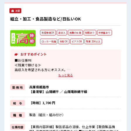
派遣
組立・加工・食品製造など/日払いOK
未経験者OK
高収入
長期の仕事
制服あり
休憩室あり
ロッカー完備
染髪OK
ピアスOK
残業 20H以上
おすすめポイント
■お仕事PR
≪残業で稼げる≫
高収入を希望される方にオススメ。
残業は月20時間以上あります♪
もっと見る
≪ヘアカラーOKで自由な雰囲気の職場≫
明るすぎたり奇抜でなければ基本的に自由！
兵庫県姫路市
勤 務 地
(規定有)≪ラクラク制服アリ≫
【最寄駅】山陽網干 ／ 山陽電鉄網干線
制服があるので、
毎日の服装の悩み解消♪
≪初めての仕事だけど自分にもできそう≫
【時給】1,700 円
給 与
新しいことにチャレンジするのは不安だけど、
しっかり働く環境が整っています！
製造（組立・組み付け）
職 種
イチからスキルUP・ステップUP目指していきましょう！
≪収入アップを目指せる≫
高時給だらけの派遣のお仕事です！
【業務内容詳細】製缶部品の溶接、仕上作業【取扱製品情
仕事内容