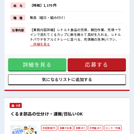
毎日の服装の悩み解消♪
≪初めての仕事だけど自分にもできそう≫
【時給】1,170 円
給 与
新しいことにチャレンジするのは不安だけど、
しっかり働く環境が整っています！
製造（組立・組み付け）
職 種
イチからスキルUP・ステップUP目指していきましょう！
≪自分に向いている仕事が探せる≫
困った事などがあれば、
【業務内容詳細】レトルト食品の充填、梱包作業、充填→ラ
仕事内容
担当がしっかりサポートします！
インで流れてくるカップに数を数えて具材を入れる、レトル
トパウチをアルミトレーに並べる、充填機の洗浄(バラシ、組
■職場の雰囲気
立)包装→ラインで流れてくる商品の検品、包装(化粧箱詰、結
…詳細を見る
休憩室で自分タイム！
束・ビニール詰、ダンボール詰etc) 【取扱製品情報】】人
のんびりスマホチェック♪
気のレトルトパウチ食品(カレー、ビーフシチューetc) 【重
職場にはロッカー完備！
量】10キロ未満 ■お仕事PR ≪ちょっとの残業で収入アップ≫
私物の置きすぎには注意が必要ですね★
詳細を見る
応募する
残業は月20時間未満で、 ほどよく稼げます♪ ≪土日祝休のお
残業も1日1H程度あるので給料の上乗せも期待できそう！
仕事≫ 家族や友人と一緒にプライベート満喫！ ≪動きやすい
制服アリ≫ 制服があるので、 毎日の服装の悩み解消♪ ≪初め
ての仕事だけど自分にもできそう≫ 新しいことにチャレンジ
気になるリストに
追加する
するのは不安だけど、 しっかり働く環境が整っています！ イ
チからスキルUP・ステップUP目指していきましょう！ ≪自
分に向いている仕事が探せる≫ 困った事などがあれば、 担当
がしっかりサポートします！ ■職場の雰囲気 休憩室で自分タ
イム！ のんびりスマホチェック♪ 職場にはロッカー完備！ 私
派遣
物の置きすぎには注意が必要ですね★ 残業も1日1H程度ある
ので給料の上乗せも期待できそう！
くるま部品の仕分け・運搬/日払いOK
未経験者OK
長期の仕事
制服あり
休憩室あり
ロッカー完備