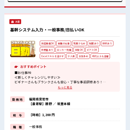
事をご提案≫ 一人で悩まず気軽に相談できる、 派遣のお仕事
です！ ■職場の雰囲気 派手すぎなければ多少のヘアカラーも
OKなのはウレシイPoint☆ 休憩室で楽しくおしゃべり！ スト
レス解消☆ 持ち物が多いあなたにもぴったり☆ ロッカー付き
派遣
職場♪
基幹システム入力・一般事務/日払いOK
未経験者OK
長期の仕事
残業少なめ
制服あり
研修あり
休憩室あり
ロッカー完備
染髪OK
ピアスOK
Excelスキルを活かす
少人数
女性多め
40代以上も活躍
おすすめポイント
■お仕事PR
≪新しくチャレンジしやすい≫
ビギナーさんもブランクさんも安心・丁寧な事前研修あり！
≪女性も働きやすい職場≫
もっと見る
もちろん男性の応募も歓迎ですよ！
≪自分の時間も大切≫
福岡県宮若市
勤 務 地
残業はほとんどナシ！
【最寄駅】勝野 ／ 筑豊本線
場合によってはお願いすることもあります♪
≪ヘアカラーOKで自由な雰囲気の職場≫
明るすぎたり奇抜でなければ基本的に自由！
【時給】1,200 円
給 与
(規定有)≪動きやすい制服アリ≫
制服があるので、
一般事務
職 種
毎日の服装の悩み解消♪