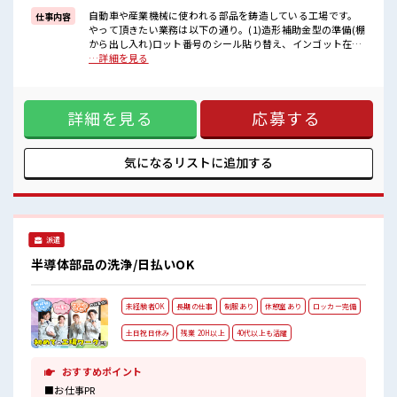
イチからスキルUP・ステップUP目指していきましょう！
自動車や産業機械に使われる部品を鋳造している工場です。
仕事内容
やって頂きたい業務は以下の通り。(1)造形補助金型の準備(棚
■職場の雰囲気
から出し入れ)ロット番号のシール貼り替え、インゴット在庫
『少人数』だからコミュニケーションも取りやすい？
出し入れ、機械から漏れ出す砂の掻き出し(2)砂型作り砂を固
…詳細を見る
派手すぎなければ多少のヘアカラーもOKなのはウレシイPoint☆
めて型枠を被せ砂型作り、鋳造完了後の型枠のバラし ■お仕
残業はほとんどありません！
事PR ≪無理なく働ける≫ 場合によってはお願いすることもあ
りますが、 残業はほとんどナシ！ ≪週休2日制≫ 週末は家族
詳細を見る
応募する
や友人と一緒にプライベート満喫！ ≪モチベーションもUP≫
派手過ぎなければ髪型や髪色自由♪ (規定有)≪機能的な制服
アリ≫ 制服があるので、 毎日の服装の悩み解消♪ ≪未経験の
方も大カンゲイ≫ 新しいことにチャレンジするのは不安だけ
気になるリストに
追加する
ど、 しっかり働く環境が整っています！ イチからスキルUP・
ステップUP目指していきましょう！ ■職場の雰囲気 『少人
数』だからコミュニケーションも取りやすい？ 派手すぎなけ
れば多少のヘアカラーもOKなのはウレシイPoint☆ 残業はほ
とんどありません！
派遣
半導体部品の洗浄/日払いOK
未経験者OK
長期の仕事
制服あり
休憩室あり
ロッカー完備
土日祝日休み
残業 20H以上
40代以上も活躍
おすすめポイント
■お仕事PR