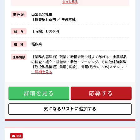
≪無理なくお給料に残業代を上乗せ≫
もっと見る
残業は月20時間未満で、
ほどよく稼げます♪
山梨県北杜市
勤 務 地
≪ラクラク制服アリ≫
【最寄駅】韮崎 ／ 中央本線
制服があるので、
毎日の服装の悩み解消♪
≪未経験OKの仕事≫
【時給】1,350 円
給 与
新しいことにチャレンジするのは不安だけど、
しっかり働く環境が整っています！
軽作業
職 種
イチからスキルUP・ステップUP目指していきましょう！
≪自分に合った期間で働ける≫
福利厚生が整った派遣のお仕事です！
【業務内容詳細】残業20時間未満で程よく稼げる！金属部品
仕事内容
の検査・組立・袋詰め・梱包・マーキング、その他付随業務
■職場の雰囲気
【取扱製品情報】黄銅( 真鍮 )、青銅(砲金)、SUS(ステンレス)
女性も活躍しやすい雰囲気の職場です！
を中心とした金属の切削加工・ろう付け加工・熱処理加工・
…詳細を見る
“コジンマリ”が好きな方にもお勧め！！
表面処理加工 ■お仕事PR ≪女性も仕事をしやすい職場≫ もち
少人数の職場です♪
ろん男性の応募も歓迎！ ≪無理なくお給料に残業代を上乗せ
休憩室でホッと一息リフレッシュ！
≫ 残業は月20時間未満で、 ほどよく稼げます♪ ≪ラクラク制
程よく残業あり！
詳細を見る
応募する
服アリ≫ 制服があるので、 毎日の服装の悩み解消♪ ≪未経験
OKの仕事≫ 新しいことにチャレンジするのは不安だけど、
しっかり働く環境が整っています！ イチからスキルUP・ステ
ップUP目指していきましょう！ ≪自分に合った期間で働ける
気になるリストに
追加する
≫ 福利厚生が整った派遣のお仕事です！ ■職場の雰囲気 女性
も活躍しやすい雰囲気の職場です！ “コジンマリ”が好きな方
にもお勧め！！ 少人数の職場です♪ 休憩室でホッと一息リフ
レッシュ！ 程よく残業あり！
派遣