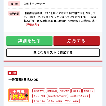
≪自分に向いている仕事が探せる≫
CADオペレーター
職 種
困った事などがあれば、
担当がしっかりサポートします！
【業務内容詳細】CADを用いて本設計図の組立図を作成しま
仕事内容
■職場の雰囲気
す。3DCADやパラメトリックを扱っていただきます。【取扱
20代が多数活躍中！
製品詳細】建設機械部品 ■お仕事PR ≪無理なくお給料に残業
社会人経験が浅くてもOK！
代を上乗せ≫ 残業は月20時間未満で、 ほどよく稼げます♪ ≪
…詳細を見る
ここから経験積んでいきましょ！
動きやすい制服アリ≫ 制服があるので、 毎日の服装の悩み解
ホドよく残業があるのでホドよく働きたい方にオススメ！
消♪ ≪初めての仕事だけど自分にもできそう≫ 新しいことに
チャレンジするのは不安だけど、 しっかり働く環境が整って
詳細を見る
応募する
います！ イチからスキルUP・ステップUP目指していきまし
ょう！ ≪自分に向いている仕事が探せる≫ 困った事などがあ
れば、 担当がしっかりサポートします！ ■職場の雰囲気 20代
が多数活躍中！ 社会人経験が浅くてもOK！ ここから経験積
気になるリストに
追加する
んでいきましょ！ ホドよく残業があるのでホドよく働きたい
方にオススメ！
派遣
一般事務/日払いOK
未経験者OK
長期の仕事
残業少なめ
制服あり
休憩室あり
ロッカー完備
Wordスキルを活かす
Excelスキルを活かす
土日祝日休み
40代以上も活躍
50代以上も活躍