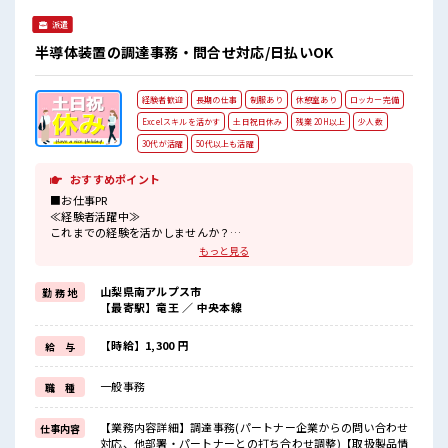
派遣
半導体装置の調達事務・問合せ対応/日払いOK
経験者歓迎
長期の仕事
制服あり
休憩室あり
ロッカー完備
Excelスキルを活かす
土日祝日休み
残業 20H以上
少人数
30代が活躍
50代以上も活躍
おすすめポイント
■お仕事PR
≪経験者活躍中≫
これまでの経験を活かしませんか？
ブランクがあっても大丈夫♪
もっと見る
経験はちょっとだけ…という方もOK！
≪稼ぎたい人向け≫
山梨県南アルプス市
勤 務 地
高収入を希望される方にオススメ。
【最寄駅】竜王 ／ 中央本線
残業は月20時間以上あります♪
≪完全週休二日制≫
週末は家族や友人と一緒にプライベート満喫！
【時給】1,300 円
給 与
制服があると毎日の服選びに悩まずOK♪
≪自分に向いている仕事が探せる≫
一般事務
職 種
困った事などがあれば、
担当がしっかりサポートします！
【業務内容詳細】調達事務(パートナー企業からの問い合わせ
仕事内容
■職場の雰囲気
対応、他部署・パートナーとの打ち合わせ調整)【取扱製品情