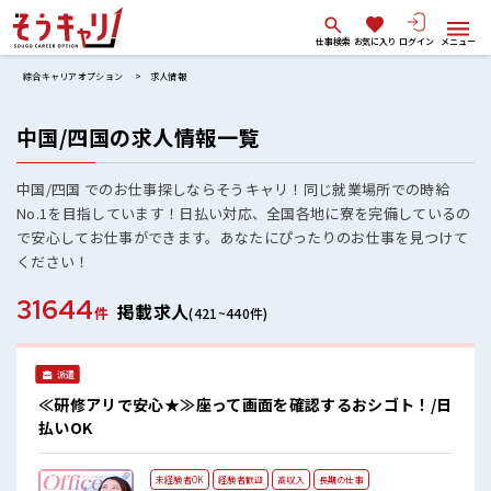
仕事検索
お気に入り
ログイン
メニュー
綜合キャリアオプション
求人情報
中国/四国の求人情報一覧
中国/四国 でのお仕事探しならそうキャリ！同じ就業場所での時給
No.1を目指しています！日払い対応、全国各地に寮を完備しているの
で安心してお仕事ができます。あなたにぴったりのお仕事を見つけて
ください！
31644
掲載求人
件
(421~440件)
派遣
≪研修アリで安心★≫座って画面を確認するおシゴト！/日
払いOK
未経験者OK
経験者歓迎
高収入
長期の仕事