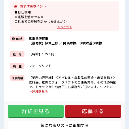
おすすめポイント
■お仕事PR
≪経験を活かせる≫
これまでの経験を活かしませんか？
ブランクがあっても大丈夫♪
もっと見る
経験はちょっとだけ…という方もOK！
≪残業で稼げる≫
三重県伊賀市
勤 務 地
高収入を希望される方にオススメ。
【最寄駅】伊賀上野 ／ 関西本線、伊賀鉄道伊賀線
残業は月20時間以上あります♪
≪週休2日制≫
週末は家族や友人と一緒にプライベート満喫！
【時給】1,270 円
給 与
≪髪型自由≫
基本的に髪色自由で明るすぎたり奇抜でなければOKです！
フォークリフト
職 種
(規定有)≪様々なお仕事をご提案≫
一人で悩まず気軽に相談できる、
派遣のお仕事です！
【業務内容詳細】《アパレル・傘製品の運搬・出荷業務！》
仕事内容
衣料品、雑貨のフォークリフトでの運搬業務。その他の時間
■職場の雰囲気
で、トラックからの荷下ろし業務がございます。リフトに乗
派手すぎなければ多少のヘアカラーもOKなのはウレシイPoint☆
りっぱなしではなく、製品の積見込・積下ろしの時間帯も多
…詳細を見る
休憩室で楽しくおしゃべり！
いです！【取扱製品情報】空調服をメインとした衣類、日
ストレス解消☆
傘・雨傘など傘製品を取り扱う物流倉庫です。 ■お仕事PR ≪
持ち物が多いあなたにもぴったり☆
経験を活かせる≫ これまでの経験を活かしませんか？ ブラン
ロッカー付き職場♪
詳細を見る
応募する
クがあっても大丈夫♪ 経験はちょっとだけ…という方もOK！
≪残業で稼げる≫ 高収入を希望される方にオススメ。 残業は
月20時間以上あります♪ ≪週休2日制≫ 週末は家族や友人と
一緒にプライベート満喫！ ≪髪型自由≫ 基本的に髪色自由で
気になるリストに
追加する
明るすぎたり奇抜でなければOKです！ (規定有)≪様々なお仕