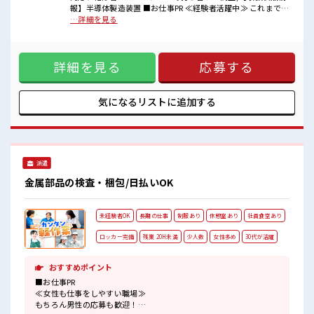
少人数の職場だから一緒に働く仲間との距離もグッと近い！
報】半導体製造装置 ■お仕事PR ≪経験者活躍中≫ これまでの
休憩室でホッと一息リフレッシュ！
経験を活かしませんか？ ブランクがあっても大丈夫♪ 経験は
…詳細を見る
職場にはロッカー完備！
ちょっとだけ…という方もOK！ ≪稼ぎたい人向け≫ 高収入
私物の置きすぎには注意が必要ですね★
を希望される方にオススメ。 残業は月20時間以上あります♪
≪完全週休二日制≫ 週末は家族や友人と一緒にプライベート
詳細を見る
応募する
満喫！ 制服があると毎日の服選びに悩まずOK♪ ≪自分に向
いている仕事が探せる≫ 困った事などがあれば、 担当がしっ
かりサポートします！ ■職場の雰囲気 少人数の職場だから一
緒に働く仲間との距離もグッと近い！ 休憩室でホッと一息リ
気になるリストに
追加する
フレッシュ！ 職場にはロッカー完備！ 私物の置きすぎには注
意が必要ですね★
派遣
金属部品の検査・梱包/日払いOK
未経験者OK
長期の仕事
制服あり
休憩室あり
社員食堂あり
ロッカー完備
残業 20H未満
少人数
女性多め
30代が活躍
おすすめポイント
■お仕事PR
≪女性も仕事をしやすい職場≫
もちろん男性の応募も歓迎！