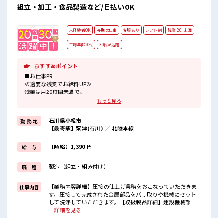
組立・加工・食品製造など/日払いOK
未経験者OK
長期の仕事
制服あり
シフト制
残業 20H未満
平均年齢20代
30代が活躍
おすすめポイント
■お仕事PR
≪適度な残業でお給料UP≫
残業は月20時間未満で、
ほどよく稼げます♪
もっと見る
≪動きやすい制服アリ≫
制服があるので、
石川県小松市
勤 務 地
毎日の服装の悩み解消♪
【最寄駅】粟津(石川) ／ 北陸本線
≪未経験でも活躍できる≫
新しいことにチャレンジするのは不安だけど、
しっかり働く環境が整っています！
【時給】1,390 円
給 与
イチからスキルUP・ステップUP目指していきましょう！
≪収入アップを目指せる≫
製造（組立・組み付け）
職 種
高時給だらけの派遣のお仕事です！
■職場の雰囲気
【業務内容詳細】圧接の仕上げ業務をおこなっていただきま
仕事内容
20代活躍中のフレッシュな職場です☆
す。圧接して完成された金属部品をバリ取りや機械にセット
残業も1日1H程度あるので給料の上乗せも期待できそう！
して洗浄していただきます。【取扱製品詳細】建設機械部品
■お仕事PR ≪適度な残業でお給料UP≫ 残業は月20時間未満
…詳細を見る
で、 ほどよく稼げます♪ ≪動きやすい制服アリ≫ 制服がある