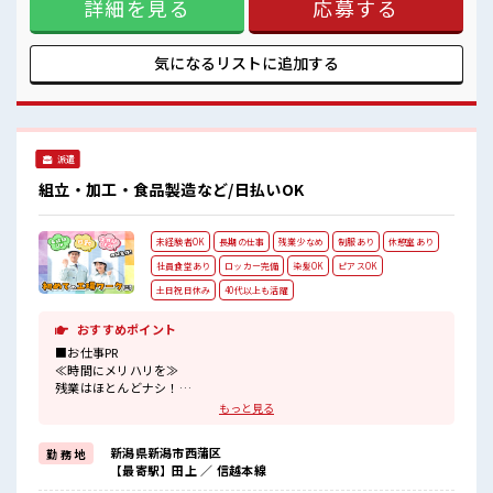
詳細を見る
応募する
か？ ブランクがあっても大丈夫♪ 経験はちょっとだけ…とい
う方もOK！ ≪女性も活躍中の職場≫ もちろん男性の応募も
OKですよ！ ≪時間にメリハリを≫ 残業はほとんどナシ！ 場
合によってはお願いすることもあります♪ ≪収入アップを目
気になるリストに
追加する
指せる≫ 高時給だらけの派遣のお仕事です！ ■職場の雰囲気
女性も活躍しやすい雰囲気の職場です！ ≪20代の方が多数活
躍中の職場≫ ロッカーあり！ 安心してお仕事に集中♪ 高収入
もバッチリ目指せますよ！
派遣
組立・加工・食品製造など/日払いOK
未経験者OK
長期の仕事
残業少なめ
制服あり
休憩室あり
社員食堂あり
ロッカー完備
染髪OK
ピアスOK
土日祝日休み
40代以上も活躍
おすすめポイント
■お仕事PR
≪時間にメリハリを≫
残業はほとんどナシ！
場合によってはお願いすることもあります♪
もっと見る
≪土日祝休のお仕事≫
家族や友人と一緒にプライベート満喫！
新潟県新潟市西蒲区
勤 務 地
≪髪色自由で自分らしく働く≫
【最寄駅】田上 ／ 信越本線
明るすぎたり奇抜でなければ基本的に自由！