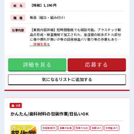
(規定有)制服があると毎日の服選びに悩まずOK♪
≪初めての仕事だけど自分にもできそう≫
【時給】1,190 円
給 与
新しいことにチャレンジするのは不安だけど、
しっかり働く環境が整っています！
製造（組立・組み付け）
職 種
イチからスキルUP・ステップUP目指していきましょう！
■職場の雰囲気
【業務内容詳細】短時間勤務でも相談可能。プラスチック製
仕事内容
派手すぎなければ多少のヘアカラーもOKなのはウレシイPoint☆
品の形成・検査機械で加工された、加湿器の給水ボトル部分
休憩室でホッと一息リフレッシュ！
に傷や擦れが無いか等の目視検査バリ取り等の作業もあり
持ち物が多いあなたにもぴったり☆
【取扱製品情報】業務用加湿器の製造 ■お仕事PR ≪時間にメ
…詳細を見る
ロッカー付き職場♪
リハリを≫ 残業はほとんどナシ！ 場合によってはお願いする
こともあります♪ ≪土日祝休のお仕事≫ 家族や友人と一緒に
プライベート満喫！ ≪髪色自由で自分らしく働く≫ 明るすぎ
詳細を見る
応募する
たり奇抜でなければ基本的に自由！ (規定有)制服があると毎
日の服選びに悩まずOK♪ ≪初めての仕事だけど自分にもでき
そう≫ 新しいことにチャレンジするのは不安だけど、 しっか
り働く環境が整っています！ イチからスキルUP・ステップ
気になるリストに
追加する
UP目指していきましょう！ ■職場の雰囲気 派手すぎなければ
多少のヘアカラーもOKなのはウレシイPoint☆ 休憩室でホッ
と一息リフレッシュ！ 持ち物が多いあなたにもぴったり☆ ロ
ッカー付き職場♪
派遣
かんたん/歯科材料の包装作業/日払いOK
未経験者OK
長期の仕事
残業少なめ
制服あり
休憩室あり