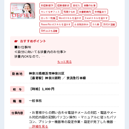
未経験者OK
経験者歓迎
高収入
長期の仕事
キレイなオフィス
残業少なめ
扶養範囲内
休憩室あり
ロッカー完備
Wordスキルを活かす
Excelスキルを活かす
PowerPointスキルを活かす
土日祝日休み
少人数
30代が活躍
50代以上も活躍
おすすめポイント
■お仕事PR
≪自分に向いてる扶養内のお仕事≫
扶養内OKなので、
主婦&主夫さんも気軽にご応募くださいね♪
もっと見る
≪時間にメリハリを≫
残業はほとんどナシ！
神奈川県横浜市神奈川区
勤 務 地
場合によってはお願いすることもあります♪
【最寄駅】神奈川新町 ／ 京浜急行本線
≪土日祝休のお仕事≫
家族や友人と一緒にプライベート満喫！
≪未経験OKの仕事≫
【時給】1,800 円
給 与
新しいことにチャレンジするのは不安だけど、
しっかり働く環境が整っています！
一般事務
職 種
イチからスキルUP・ステップUP目指していきましょう！
≪自分に合った期間で働ける≫
福利厚生が整った派遣のお仕事です！
・お客様からの問い合わせ電話やメールの対応・電話やメー
仕事内容
ル対応内容の記録(パソコン操作) ・マニュアルに従ったパソ
■職場の雰囲気
コン、プリンター機器等の設定作業・設定が完了した機器を
少人数でアットホームな雰囲気の職場！
梱包しお客様先に発送・請求書の作成、整理 ■お仕事PR ≪自
…詳細を見る