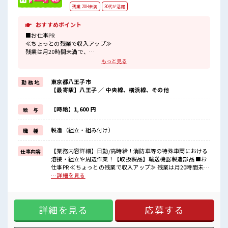
残業 20H未満
30代が活躍
おすすめポイント
■お仕事PR
≪ちょっとの残業で収入アップ≫
残業は月20時間未満で、
ほどよく稼げます♪
もっと見る
≪土日祝休のお仕事≫
家族や友人と一緒にプライベート満喫！
東京都八王子市
勤 務 地
≪ヘアカラーOKで自由な雰囲気の職場≫
【最寄駅】八王子 ／ 中央線、横浜線、その他
明るすぎたり奇抜でなければ基本的に自由！
(規定有)≪機能的な制服アリ≫
制服があるので、
【時給】1,600 円
給 与
毎日の服装の悩み解消♪
≪未経験でも活躍できる≫
製造（組立・組み付け）
職 種
新しいことにチャレンジするのは不安だけど、
しっかり働く環境が整っています！
イチからスキルUP・ステップUP目指していきましょう！
【業務内容詳細】日勤/高時給！消防車等の特殊車両における
仕事内容
溶接・組立や周辺作業！【取扱製品】輸送機器製造部品 ■お
■職場の雰囲気
仕事PR ≪ちょっとの残業で収入アップ≫ 残業は月20時間未満
髪型・髪色自由♪
で、 ほどよく稼げます♪ ≪土日祝休のお仕事≫ 家族や友人と
…詳細を見る
派手過ぎなければOKだから、
一緒にプライベート満喫！ ≪ヘアカラーOKで自由な雰囲気の
モチベーションもUP！
職場≫ 明るすぎたり奇抜でなければ基本的に自由！ (規定
一息つける休憩スペースもあります！
有)≪機能的な制服アリ≫ 制服があるので、 毎日の服装の悩
職場にはロッカー完備！
詳細を見る
応募する
み解消♪ ≪未経験でも活躍できる≫ 新しいことにチャレンジ
私物の置きすぎには注意が必要ですね★
するのは不安だけど、 しっかり働く環境が整っています！ イ
チからスキルUP・ステップUP目指していきましょう！ ■職