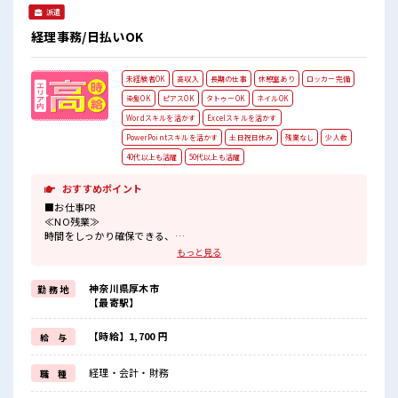
派遣
経理事務/日払いOK
未経験者OK
高収入
長期の仕事
休憩室あり
ロッカー完備
染髪OK
ピアスOK
タトゥーOK
ネイルOK
Wordスキルを活かす
Excelスキルを活かす
PowerPointスキルを活かす
土日祝日休み
残業なし
少人数
40代以上も活躍
50代以上も活躍
おすすめポイント
■お仕事PR
≪NO残業≫
時間をしっかり確保できる、
残業基本ナシのお仕事♪
もっと見る
オンとオフをきっちり切り替えたい方にオススメ！
≪土日祝休のお仕事≫
神奈川県厚木市
勤 務 地
家族や友人と一緒にプライベート満喫！
【最寄駅】
≪ヘアカラーOKで自由な雰囲気の職場≫
明るすぎたり奇抜でなければ基本的に自由！
(規定有)≪未経験の方も大カンゲイ≫
【時給】1,700 円
給 与
新しいことにチャレンジするのは不安だけど、
しっかり働く環境が整っています！
経理・会計・財務
職 種
イチからスキルUP・ステップUP目指していきましょう！