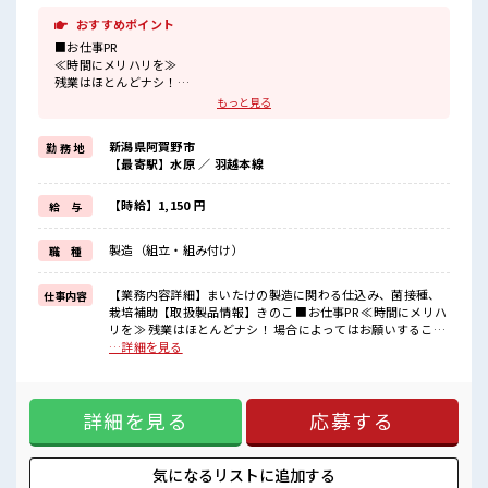
おすすめポイント
■お仕事PR
≪時間にメリハリを≫
残業はほとんどナシ！
場合によってはお願いすることもあります♪
もっと見る
制服があると毎日の服選びに悩まずOK♪
≪未経験の方も大カンゲイ≫
新潟県阿賀野市
勤 務 地
新しいことにチャレンジするのは不安だけど、
【最寄駅】水原 ／ 羽越本線
しっかり働く環境が整っています！
イチからスキルUP・ステップUP目指していきましょう！
≪様々なお仕事をご提案≫
【時給】1,150 円
給 与
一人で悩まず気軽に相談できる、
派遣のお仕事です！
製造（組立・組み付け）
職 種
■職場の雰囲気
休憩室でホッと一息リフレッシュ！
【業務内容詳細】まいたけの製造に関わる仕込み、菌接種、
仕事内容
持ち物が多いあなたにもぴったり☆
栽培補助【取扱製品情報】きのこ ■お仕事PR ≪時間にメリハ
ロッカー付き職場♪
リを≫ 残業はほとんどナシ！ 場合によってはお願いすること
残業はほとんどなし！
もあります♪ 制服があると毎日の服選びに悩まずOK♪ ≪未
…詳細を見る
プライベートも謳歌できる☆
経験の方も大カンゲイ≫ 新しいことにチャレンジするのは不
安だけど、 しっかり働く環境が整っています！ イチからスキ
ルUP・ステップUP目指していきましょう！ ≪様々なお仕事
詳細を見る
応募する
をご提案≫ 一人で悩まず気軽に相談できる、 派遣のお仕事で
す！ ■職場の雰囲気 休憩室でホッと一息リフレッシュ！ 持ち
物が多いあなたにもぴったり☆ ロッカー付き職場♪ 残業はほ
とんどなし！ プライベートも謳歌できる☆
気になるリストに
追加する