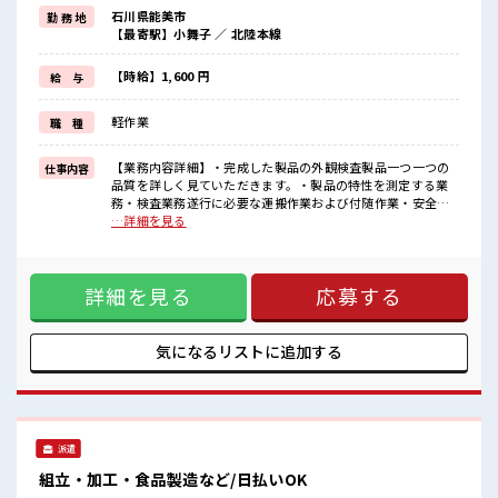
≪残業で稼げる≫
石川県能美市
勤 務 地
高収入を希望される方にオススメ。
【最寄駅】小舞子 ／ 北陸本線
残業は月20時間以上あります♪
制服があると毎日の服選びに悩まずOK♪
≪収入アップを目指せる≫
【時給】1,600 円
給 与
高時給だらけの派遣のお仕事です！
軽作業
職 種
■職場の雰囲気
20代活躍中のフレッシュな職場です☆
しっかり休める休憩室あり！
【業務内容詳細】・完成した製品の外観検査製品一つ一つの
仕事内容
オンオフの切替もできちゃう！
品質を詳しく見ていただきます。・製品の特性を測定する業
持ち物が多いあなたにもぴったり☆
務・検査業務遂行に必要な運搬作業および付随作業・安全衛
ロッカー付き職場♪
生活動・保全活動・5S活動の参加【取扱製品情報】自動車の
…詳細を見る
排ガス中に含まれる有害成分を浄化するための製品 ■お仕事
PR ≪経験を活かせる≫ これまでの経験を活かしませんか？ ブ
ランクがあっても大丈夫♪ 経験はちょっとだけ…という方も
詳細を見る
応募する
OK！ ≪残業で稼げる≫ 高収入を希望される方にオススメ。
残業は月20時間以上あります♪ 制服があると毎日の服選びに
悩まずOK♪ ≪収入アップを目指せる≫ 高時給だらけの派遣
のお仕事です！ ■職場の雰囲気 20代活躍中のフレッシュな職
気になるリストに
追加する
場です☆ しっかり休める休憩室あり！ オンオフの切替もでき
ちゃう！ 持ち物が多いあなたにもぴったり☆ ロッカー付き職
場♪
派遣
組立・加工・食品製造など/日払いOK