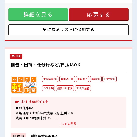
ロッカー付き職場♪
があるので、 毎日の服装の悩み解消♪ ≪未経験の方も大カン
残業が多めだからしっかり稼ぎたい方にもオススメ！
ゲイ≫ 新しいことにチャレンジするのは不安だけど、 しっか
詳細を見る
応募する
り働く環境が整っています！ イチからスキルUP・ステップ
UP目指していきましょう！ ≪収入アップを目指せる≫ 高時給
だらけの派遣のお仕事です！ ■職場の雰囲気 休憩室完備でラ
ンチや休憩も充実しそう♪ 持ち物が多いあなたにもぴったり
気になるリストに
追加する
☆ ロッカー付き職場♪ 残業が多めだからしっかり稼ぎたい方
にもオススメ！
派遣
梱包・出荷・仕分けなど/日払いOK
未経験者OK
長期の仕事
制服あり
染髪OK
ピアスOK
シフト制
残業 20H未満
30代が活躍
おすすめポイント
■お仕事PR
≪無理なくお給料に残業代を上乗せ≫
残業は月20時間未満で、
ほどよく稼げます♪
もっと見る
≪モチベーションもUP≫
派手過ぎなければ髪型や髪色自由♪
新潟県新潟市北区
勤 務 地