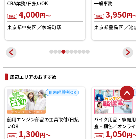
CRA業務/日払いOK
一般事務
4,000
3,950
円～
円～
時給
時給
東京都中央区
茅場町駅
東京都豊島区
池袋
周辺エリアのおすすめ
未経験者OK
船用エンジン部品の工具取付/日払
バイク用品・家庭用
いOK
査・梱包／オンライ
1,300
1,050
円～
円～
時給
時給