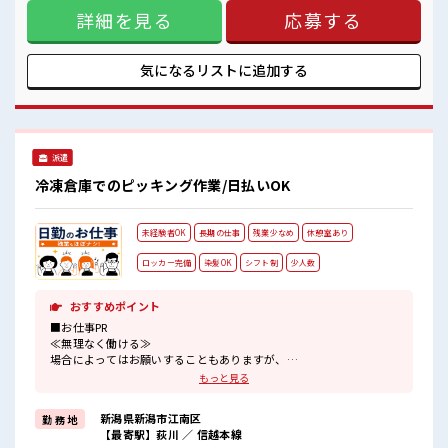
新しいことにチャレンジするのは不安だけど、 しっかり働く
詳細を見る
応募する
環境が整っています！ イチからスキルUP・ステップUP目指
していきましょう！ ≪自分に合った期間で働ける≫ 福利厚生
が整った派遣のお仕事です！ ■職場の雰囲気 休憩室で楽しく
おしゃべり！ ストレス解消☆ 職場にはロッカー完備！ 私物の
気になるリストに
追加する
置きすぎには注意が必要ですね★ 残業がしっかりあるお仕
事！ 高収入もバッチリ目指せますよ！
派遣
冷凍倉庫でのピッキング作業/日払いOK
未経験者OK
長期の仕事
残業少なめ
休憩室あり
ロッカー完備
染髪OK
シフト制
少人数
おすすめポイント
■お仕事PR
≪無理なく働ける≫
場合によってはお願いすることもありますが、
残業はほとんどナシ！
もっと見る
≪モチベーションもUP≫
派手過ぎなければ髪型や髪色自由♪
新潟県新潟市江南区
勤 務 地
(規定有)≪未経験OKの仕事≫
【最寄駅】荻川 ／ 信越本線
新しいことにチャレンジするのは不安だけど、