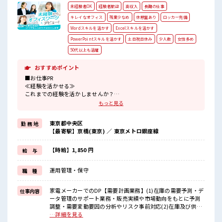
未経験者OK
経験者歓迎
高収入
長期の仕事
キレイなオフィス
残業少なめ
休憩室あり
ロッカー完備
Wordスキルを活かす
Excelスキルを活かす
PowerPointスキルを活かす
土日祝日休み
少人数
女性多め
50代以上も活躍
おすすめポイント
■お仕事PR
≪経験を活かせる≫
これまでの経験を活かしませんか？
ブランクがあっても大丈夫♪
もっと見る
経験はちょっとだけ…という方もOK！
≪女性も仕事をしやすい職場≫
東京都中央区
勤 務 地
もちろん男性の応募も歓迎！
【最寄駅】京橋(東京) ／ 東京メトロ銀座線
≪プライベートが充実する≫
場合によってはお願いすることもありますが、
残業はほとんどナシ！
【時給】1,850 円
給 与
≪土日祝休のお仕事≫
家族や友人と一緒にプライベート満喫！
運用管理・保守
職 種
≪様々なお仕事をご提案≫
一人で悩まず気軽に相談できる、
派遣のお仕事です！
家電メーカーでのDP【需要計画業務】(1)在庫の需要予測・デ
仕事内容
ータ管理のサポート業務・販売実績や市場動向をもとに予測
■職場の雰囲気
調整・需要変動要因の分析やリスク事前対応(2)在庫及び供給
女性が多めの職場です♪
最適化・欠品・過剰在庫防止の為のシミュレーション実施・
…詳細を見る
少人数ですぐに馴染むことができそう♪