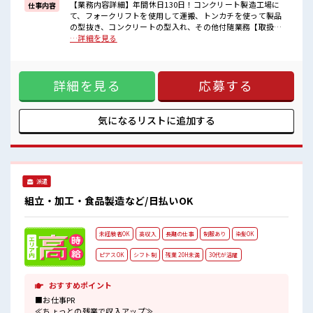
高時給だらけの派遣のお仕事です！
【業務内容詳細】年間休日130日！コンクリート製造工場に
仕事内容
て、フォークリフトを使用して運搬、トンカチを使って製品
■職場の雰囲気
の型抜き、コンクリートの型入れ、その他付随業務【取扱製
髪型・髪色自由♪
品情報】コンクリート製品 ■お仕事PR ≪プライベートが充実
…詳細を見る
派手過ぎなければOKだから、
する≫ 場合によってはお願いすることもありますが、 残業は
モチベーションもUP！
ほとんどナシ！ ≪土日祝休のお仕事≫ 家族や友人と一緒にプ
休憩室で楽しくランチ♪
ライベート満喫！ ≪モチベーションもUP≫ 派手過ぎなければ
時間があれば昼寝もしちゃおう！
詳細を見る
応募する
髪型や髪色自由♪ (規定有)制服があると毎日の服選びに悩ま
高収入もバッチリ目指せますよ！
ずOK♪ ≪未経験でも活躍できる≫ 新しいことにチャレンジ
するのは不安だけど、 しっかり働く環境が整っています！ イ
チからスキルUP・ステップUP目指していきましょう！ ≪収
気になるリストに
追加する
入アップを目指せる≫ 高時給だらけの派遣のお仕事です！ ■
職場の雰囲気 髪型・髪色自由♪ 派手過ぎなければOKだか
ら、 モチベーションもUP！ 休憩室で楽しくランチ♪ 時間が
あれば昼寝もしちゃおう！ 高収入もバッチリ目指せますよ！
派遣
組立・加工・食品製造など/日払いOK
未経験者OK
高収入
長期の仕事
制服あり
染髪OK
ピアスOK
シフト制
残業 20H未満
30代が活躍
おすすめポイント
■お仕事PR
≪ちょっとの残業で収入アップ≫