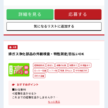
休憩室でホッと一息リフレッシュ！
分に向いてる扶養内のお仕事≫ 扶養内OKなので、 主婦&主夫
職場にはロッカー完備！
さんも気軽にご応募くださいね♪ ≪時間にメリハリを≫ 残業
私物の置きすぎには注意が必要ですね★
はほとんどナシ！ 場合によってはお願いすることもあります
高収入もバッチリ目指せますよ！
詳細を見る
応募する
♪ ≪土日祝休のお仕事≫ 家族や友人と一緒にプライベート満
喫！ ≪未経験OKの仕事≫ 新しいことにチャレンジするのは
不安だけど、 しっかり働く環境が整っています！ イチからス
キルUP・ステップUP目指していきましょう！ ≪自分に合っ
気になるリストに
追加する
た期間で働ける≫ 福利厚生が整った派遣のお仕事です！ ■職
場の雰囲気 少人数でアットホームな雰囲気の職場！ 休憩室で
ホッと一息リフレッシュ！ 職場にはロッカー完備！ 私物の置
きすぎには注意が必要ですね★ 高収入もバッチリ目指せます
よ！
派遣
排ガス浄化部品の外観検査・特性測定/日払いOK
経験者歓迎
高収入
長期の仕事
制服あり
休憩室あり
ロッカー完備
シフト制
残業 20H以上
平均年齢20代
30代が活躍
おすすめポイント
■お仕事PR
≪経験を活かせる≫
これまでの経験を活かしませんか？
ブランクがあっても大丈夫♪
もっと見る
経験はちょっとだけ…という方もOK！