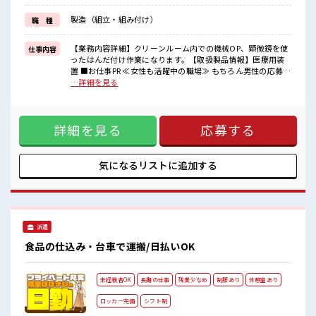
新しいことにチャレンジするのは不安だけど、
しっかり働く環境が整っています！
製造（組立・組み付け）
職 種
イチからスキルUP・ステップUP目指していきましょう！
■職場の雰囲気
【業務内容詳細】クリーンルーム内での機械OP、顕微鏡を使
仕事内容
女性も活躍しやすい雰囲気の職場です！
ったはんだ付け作業になります。【取扱製品情報】医療用装
髪型・髪色自由♪
置 ■お仕事PR ≪女性も活躍中の職場≫ もちろん男性の応募も
派手過ぎなければOKだから、
OKですよ！ ≪時間にメリハリを≫ 残業はほとんどナシ！ 場
…詳細を見る
モチベーションもUP！
合によってはお願いすることもあります♪ ≪髪型自由≫ 基本
残業はほとんどなし！
的に髪色自由で明るすぎたり奇抜でなければOKです！ (規定
プライベートも謳歌できる☆
有)制服があると毎日の服選びに悩まずOK♪ ≪初めての仕事
詳細を見る
応募する
だけど自分にもできそう≫ 新しいことにチャレンジするのは
不安だけど、 しっかり働く環境が整っています！ イチからス
キルUP・ステップUP目指していきましょう！ ■職場の雰囲
気 女性も活躍しやすい雰囲気の職場です！ 髪型・髪色自由♪
気になるリストに
追加する
派手過ぎなければOKだから、 モチベーションもUP！ 残業は
ほとんどなし！ プライベートも謳歌できる☆
派遣
食品の仕込み・台車で運搬/日払いOK
未経験者OK
長期の仕事
残業少なめ
制服あり
休憩室あり
ロッカー完備
シフト制