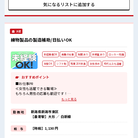
場の雰囲気 髪型・髪色自由♪ 派手過ぎなければOKだから、
気になるリストに
追加する
モチベーションもUP！ 一息つける休憩スペースもあります！
職場にはロッカー完備！ 私物の置きすぎには注意が必要です
ね★
派遣
練物製品の製造補助/日払いOK
未経験者OK
長期の仕事
制服あり
休憩室あり
ロッカー完備
染髪OK
シフト制
残業 20H未満
女性多め
40代以上も活躍
おすすめポイント
■お仕事PR
≪女性も活躍できる職場≫
もちろん男性の応募も歓迎です！
≪無理なくお給料に残業代を上乗せ≫
もっと見る
残業は月20時間未満で、
ほどよく稼げます♪
新潟県新潟市東区
勤 務 地
≪ヘアカラーOKで自由な雰囲気の職場≫
【最寄駅】大形 ／ 白新線
明るすぎたり奇抜でなければ基本的に自由！
(規定有)≪動きやすい制服アリ≫
制服があるので、
【時給】1,130 円
給 与
毎日の服装の悩み解消♪
≪初めての仕事だけど自分にもできそう≫