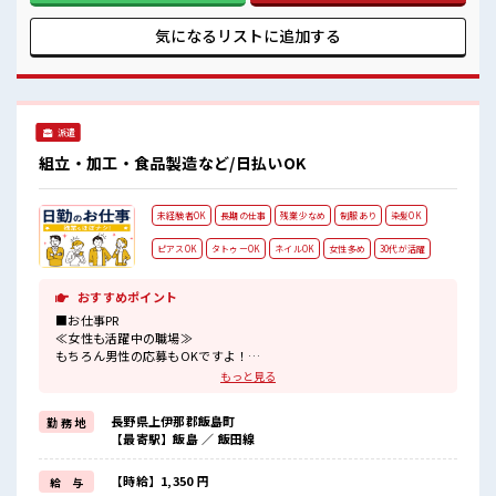
業も1日1H程度あるので給料の上乗せも期待できそう！
気になるリストに
追加する
派遣
組立・加工・食品製造など/日払いOK
未経験者OK
長期の仕事
残業少なめ
制服あり
染髪OK
ピアスOK
タトゥーOK
ネイルOK
女性多め
30代が活躍
おすすめポイント
■お仕事PR
≪女性も活躍中の職場≫
もちろん男性の応募もOKですよ！
≪時間にメリハリを≫
もっと見る
残業はほとんどナシ！
場合によってはお願いすることもあります♪
長野県上伊那郡飯島町
勤 務 地
≪髪型自由≫
【最寄駅】飯島 ／ 飯田線
基本的に髪色自由で明るすぎたり奇抜でなければOKです！
(規定有)制服があると毎日の服選びに悩まずOK♪
≪初めての仕事だけど自分にもできそう≫
【時給】1,350 円
給 与