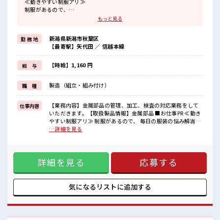
≪動きやすい制服アリ≫
制服があるので、
毎日の服装の悩み解消♪
もっと見る
≪未経験でも活躍できる≫
新しいことにチャレンジするのは不安だけど、
新潟県新潟市秋葉区
勤 務 地
しっかり働く環境が整っています！
【最寄駅】矢代田 ／ 信越本線
イチからスキルUP・ステップUP目指していきましょう！
≪自分に合った期間で働ける≫
福利厚生が整った派遣のお仕事です！
【時給】1,160 円
給 与
■職場の雰囲気
製造（組立・組み付け）
職 種
しっかり休める休憩室あり！
オンオフの切替もできちゃう！
ロッカーあり！
【業務内容】金属部品の管理、加工、検査の対応業務をして
仕事内容
安心してお仕事に集中♪
いただきます。【取扱製品情報】金属部品 ■お仕事PR ≪動き
サポートもバッチリだから未経験からでも安心してスタートできま
やすい制服アリ≫ 制服があるので、 毎日の服装の悩み解消♪
すよ！
≪未経験でも活躍できる≫ 新しいことにチャレンジするのは
…詳細を見る
不安だけど、 しっかり働く環境が整っています！ イチからス
キルUP・ステップUP目指していきましょう！ ≪自分に合っ
た期間で働ける≫ 福利厚生が整った派遣のお仕事です！ ■職
詳細を見る
応募する
場の雰囲気 しっかり休める休憩室あり！ オンオフの切替もで
きちゃう！ ロッカーあり！ 安心してお仕事に集中♪ サポート
もバッチリだから未経験からでも安心してスタートできます
よ！
気になるリストに
追加する