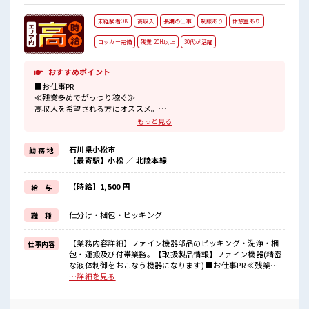
未経験者OK
高収入
長期の仕事
制服あり
休憩室あり
ロッカー完備
残業 20H以上
30代が活躍
おすすめポイント
■お仕事PR
≪残業多めでがっつり稼ぐ≫
高収入を希望される方にオススメ。
残業は月20時間以上あります♪
もっと見る
≪動きやすい制服アリ≫
制服があるので、
石川県小松市
勤 務 地
毎日の服装の悩み解消♪
【最寄駅】小松 ／ 北陸本線
≪未経験でも活躍できる≫
新しいことにチャレンジするのは不安だけど、
しっかり働く環境が整っています！
【時給】1,500 円
給 与
イチからスキルUP・ステップUP目指していきましょう！
≪自分に合った期間で働ける≫
仕分け・梱包・ピッキング
職 種
福利厚生が整った派遣のお仕事です！
■職場の雰囲気
【業務内容詳細】ファイン機器部品のピッキング・洗浄・梱
仕事内容
休憩室で楽しくおしゃべり！
包・運搬及び付帯業務。【取扱製品情報】ファイン機器(精密
ストレス解消☆
な液体制御をおこなう機器になります) ■お仕事PR ≪残業多
職場にはロッカー完備！
めでがっつり稼ぐ≫ 高収入を希望される方にオススメ。 残業
…詳細を見る
私物の置きすぎには注意が必要ですね★
は月20時間以上あります♪ ≪動きやすい制服アリ≫ 制服があ
残業がしっかりあるお仕事！
るので、 毎日の服装の悩み解消♪ ≪未経験でも活躍できる≫
高収入もバッチリ目指せますよ！