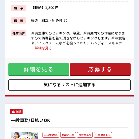
しっかり働く環境が整っています！
イチからスキルUP・ステップUP目指していきましょう！
【時給】1,300 円
給 与
≪様々なお仕事をご提案≫
一人で悩まず気軽に相談できる、
製造（組立・組み付け）
職 種
派遣のお仕事です！
■職場の雰囲気
冷凍倉庫でのピッキング。冷蔵、冷凍庫内での作業になりま
仕事内容
少人数の職場でこじんまり。
すので防寒着も着て頂きながらピッキングします。冷凍食品
職場の仲間との交流もできちゃうかも？
やアイスクリームなどを扱っており、ハンディースキャナー
派手すぎなければ多少のヘアカラーもOKなのはウレシイPoint☆
を使ってバーコードを読み取って籠車に仕分けをしていきま
…詳細を見る
休憩室でホッと一息リフレッシュ！
す。 ■お仕事PR ≪無理なく働ける≫ 場合によってはお願いす
ることもありますが、 残業はほとんどナシ！ ≪モチベーショ
ンもUP≫ 派手過ぎなければ髪型や髪色自由♪ (規定有)≪未経
詳細を見る
応募する
験OKの仕事≫ 新しいことにチャレンジするのは不安だけど、
しっかり働く環境が整っています！ イチからスキルUP・ステ
ップUP目指していきましょう！ ≪様々なお仕事をご提案≫ 一
人で悩まず気軽に相談できる、 派遣のお仕事です！ ■職場の
気になるリストに
追加する
雰囲気 少人数の職場でこじんまり。 職場の仲間との交流もで
きちゃうかも？ 派手すぎなければ多少のヘアカラーもOKなの
はウレシイPoint☆ 休憩室でホッと一息リフレッシュ！
派遣
一般事務/日払いOK
未経験者OK
長期の仕事
休憩室あり
社員食堂あり