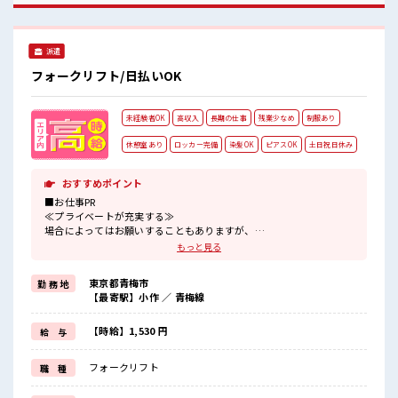
きる☆
派遣
フォークリフト/日払いOK
未経験者OK
高収入
長期の仕事
残業少なめ
制服あり
休憩室あり
ロッカー完備
染髪OK
ピアスOK
土日祝日休み
おすすめポイント
■お仕事PR
≪プライベートが充実する≫
場合によってはお願いすることもありますが、
残業はほとんどナシ！
もっと見る
≪土日祝休のお仕事≫
家族や友人と一緒にプライベート満喫！
東京都青梅市
勤 務 地
≪モチベーションもUP≫
【最寄駅】小作 ／ 青梅線
派手過ぎなければ髪型や髪色自由♪
(規定有)制服があると毎日の服選びに悩まずOK♪
≪未経験でも活躍できる≫
【時給】1,530 円
給 与
新しいことにチャレンジするのは不安だけど、
しっかり働く環境が整っています！
フォークリフト
職 種
イチからスキルUP・ステップUP目指していきましょう！
≪収入アップを目指せる≫