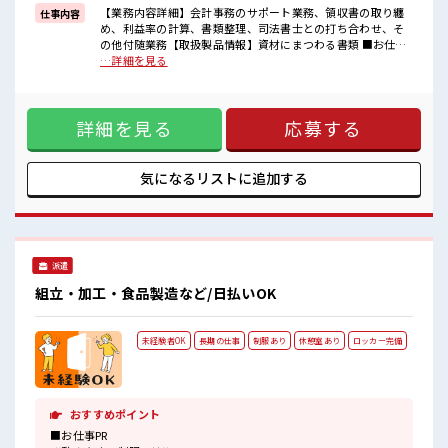
■職場の雰囲気
【業務内容詳細】会計事務のサポート業務、領収書の取り纏
仕事内容
少人数の職場だから一緒に働く仲間との距離もグッと近い！
め、利益率の計算、書類整理、司法書士との打ち合わせ、そ
キバツ過ぎなければ髪色・髪型は自由！
の他付随業務【取扱製品情報】資材にまつわる書類 ■お仕事
あなたの個性を大事にできます♪
PR ≪NO残業≫ 時間をしっかり確保できる、 残業基本ナシの
…詳細を見る
休憩室で楽しくおしゃべり！
お仕事♪ オンとオフをきっちり切り替えたい方にオススメ！
ストレス解消☆
≪土日祝休のお仕事≫ 家族や友人と一緒にプライベート満
喫！ ≪ヘアカラーOKで自由な雰囲気の職場≫ 明るすぎたり
詳細を見る
応募する
奇抜でなければ基本的に自由！ (規定有)≪未経験の方も大カ
ンゲイ≫ 新しいことにチャレンジするのは不安だけど、 しっ
かり働く環境が整っています！ イチからスキルUP・ステップ
UP目指していきましょう！ ■職場の雰囲気 少人数の職場だか
気になるリストに
追加する
ら一緒に働く仲間との距離もグッと近い！ キバツ過ぎなけれ
ば髪色・髪型は自由！ あなたの個性を大事にできます♪ 休憩
室で楽しくおしゃべり！ ストレス解消☆
派遣
組立・加工・食品製造など/日払いOK
未経験者OK
長期の仕事
制服あり
休憩室あり
ロッカー完備
おすすめポイント
■お仕事PR