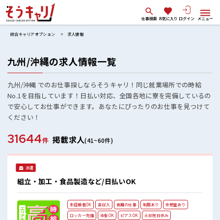
仕事検索
お気に入り
ログイン
メニュー
綜合キャリアオプション
求人情報
九州/沖縄の求人情報一覧
九州/沖縄 でのお仕事探しならそうキャリ！同じ就業場所での時給
No.1を目指しています！日払い対応、全国各地に寮を完備しているの
で安心してお仕事ができます。あなたにぴったりのお仕事を見つけて
ください！
31644
掲載求人
件
(41~60件)
派遣
組立・加工・食品製造など/日払いOK
未経験者OK
高収入
長期の仕事
制服あり
休憩室あり
ロッカー完備
染髪OK
ピアスOK
土日祝日休み