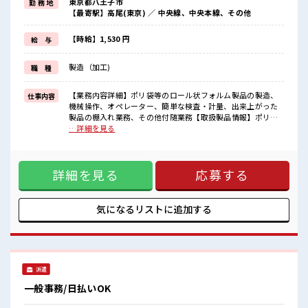
東京都八王子市
勤 務 地
≪モチベーションもUP≫
【最寄駅】高尾(東京) ／ 中央線、中央本線、その他
派手過ぎなければ髪型や髪色自由♪
(規定有)≪機能的な制服アリ≫
制服があるので、
【時給】1,530 円
給 与
毎日の服装の悩み解消♪
≪未経験OKの仕事≫
製造（加工)
職 種
新しいことにチャレンジするのは不安だけど、
しっかり働く環境が整っています！
イチからスキルUP・ステップUP目指していきましょう！
【業務内容詳細】ポリ袋等のロール状フォルム製品の製造、
仕事内容
機械操作、オペレーター、簡単な検査・計量、出来上がった
■職場の雰囲気
製品の棚入れ業務、その他付随業務【取扱製品情報】ポリエ
明るすぎたり奇抜過ぎなければヘアカラーOK！
チレン・ポリプロピレン製品 ■お仕事PR ≪時間にメリハリを
…詳細を見る
残業は少なめ！
≫ 残業はほとんどナシ！ 場合によってはお願いすることもあ
たまに残業するくらいなら…という方、
ります♪ ≪土日祝休のお仕事≫ 家族や友人と一緒にプライベ
応募お待ちしております！
ート満喫！ ≪モチベーションもUP≫ 派手過ぎなければ髪型や
高収入もバッチリ目指せますよ！
詳細を見る
応募する
髪色自由♪ (規定有)≪機能的な制服アリ≫ 制服があるので、
毎日の服装の悩み解消♪ ≪未経験OKの仕事≫ 新しいことに
チャレンジするのは不安だけど、 しっかり働く環境が整って
います！ イチからスキルUP・ステップUP目指していきまし
気になるリストに
追加する
ょう！ ■職場の雰囲気 明るすぎたり奇抜過ぎなければヘアカ
ラーOK！ 残業は少なめ！ たまに残業するくらいなら…とい
う方、 応募お待ちしております！ 高収入もバッチリ目指せま
すよ！
派遣
一般事務/日払いOK