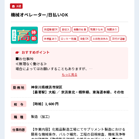
派遣
機械オペレーター/日払いOK
未経験者OK
高収入
長期の仕事
残業少なめ
制服あり
休憩室あり
ロッカー完備
染髪OK
土日祝日休み
30代が活躍
おすすめポイント
■お仕事PR
≪無理なく働ける≫
場合によってはお願いすることもありますが、
残業はほとんどナシ！
もっと見る
≪週休2日制≫
週末は家族や友人と一緒にプライベート満喫！
神奈川県横浜市栄区
勤 務 地
≪ヘアカラーOKで自由な雰囲気の職場≫
【最寄駅】大船 ／ 京浜東北・根岸線、東海道本線、その他
明るすぎたり奇抜でなければ基本的に自由！
(規定有)≪機能的な制服アリ≫
制服があるので、
【時給】1,600 円
給 与
毎日の服装の悩み解消♪
≪未経験の方も大カンゲイ≫
製造（加工)
職 種
新しいことにチャレンジするのは不安だけど、
しっかり働く環境が整っています！
イチからスキルUP・ステップUP目指していきましょう！
【作業内容】化粧品製造工場にてサプリメント製造における
仕事内容
簡易な機械操作、バルク補充、工程の目視検査、機械洗浄等
■職場の雰囲気