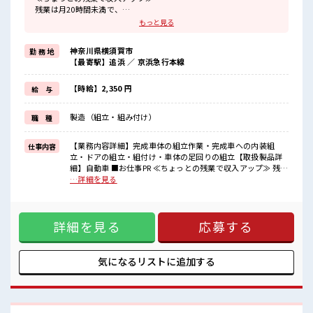
残業は月20時間未満で、
ほどよく稼げます♪
もっと見る
≪髪型自由≫
基本的に髪色自由で明るすぎたり奇抜でなければOKです！
神奈川県横須賀市
勤 務 地
(規定有)制服があると毎日の服選びに悩まずOK♪
【最寄駅】追浜 ／ 京浜急行本線
≪初めての仕事だけど自分にもできそう≫
新しいことにチャレンジするのは不安だけど、
しっかり働く環境が整っています！
【時給】2,350 円
給 与
イチからスキルUP・ステップUP目指していきましょう！
≪収入アップを目指せる≫
製造（組立・組み付け）
職 種
高時給だらけの派遣のお仕事です！
■職場の雰囲気
【業務内容詳細】完成車体の組立作業・完成車への内装組
仕事内容
髪型にこだわりのあるアナタは必見！
立・ドアの組立・組付け・車体の足回りの組立【取扱製品詳
髪型自由な職場！
細】自動車 ■お仕事PR ≪ちょっとの残業で収入アップ≫ 残業
残業も1日1H程度あるので給料の上乗せも期待できそう！
は月20時間未満で、 ほどよく稼げます♪ ≪髪型自由≫ 基本的
…詳細を見る
高収入もバッチリ目指せますよ！
に髪色自由で明るすぎたり奇抜でなければOKです！ (規定有)
制服があると毎日の服選びに悩まずOK♪ ≪初めての仕事だけ
ど自分にもできそう≫ 新しいことにチャレンジするのは不安
詳細を見る
応募する
だけど、 しっかり働く環境が整っています！ イチからスキル
UP・ステップUP目指していきましょう！ ≪収入アップを目
指せる≫ 高時給だらけの派遣のお仕事です！ ■職場の雰囲気
髪型にこだわりのあるアナタは必見！ 髪型自由な職場！ 残業
気になるリストに
追加する
も1日1H程度あるので給料の上乗せも期待できそう！ 高収入
もバッチリ目指せますよ！