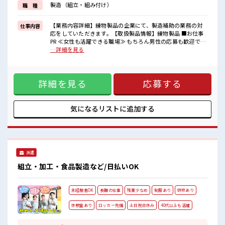
製造（組立・組み付け）
職 種
新しいことにチャレンジするのは不安だけど、
しっかり働く環境が整っています！
イチからスキルUP・ステップUP目指していきましょう！
【業務内容詳細】練物製品の企業にて、製造補助の業務の対
仕事内容
応をしていただきます。【取扱製品情報】練物製品 ■お仕事
■職場の雰囲気
PR ≪女性も活躍できる職場≫ もちろん男性の応募も歓迎で
女性が多い職場ですが男女は問いません！
す！ ≪無理なくお給料に残業代を上乗せ≫ 残業は月20時間未
…詳細を見る
応募お待ちしております！
満で、 ほどよく稼げます♪ ≪ヘアカラーOKで自由な雰囲気
キバツ過ぎなければ髪色・髪型は自由！
の職場≫ 明るすぎたり奇抜でなければ基本的に自由！ (規定
あなたの個性を大事にできます♪
有)≪動きやすい制服アリ≫ 制服があるので、 毎日の服装の
仕事の合間の息抜きは休憩室で♪
詳細を見る
応募する
悩み解消♪ ≪初めての仕事だけど自分にもできそう≫ 新しい
ことにチャレンジするのは不安だけど、 しっかり働く環境が
整っています！ イチからスキルUP・ステップUP目指してい
きましょう！ ■職場の雰囲気 女性が多い職場ですが男女は問
気になるリストに
追加する
いません！ 応募お待ちしております！ キバツ過ぎなければ髪
色・髪型は自由！ あなたの個性を大事にできます♪ 仕事の合
間の息抜きは休憩室で♪
派遣
組立・加工・食品製造など/日払いOK
未経験者OK
長期の仕事
残業少なめ
制服あり
研修あり
休憩室あり
ロッカー完備
土日祝日休み
40代以上も活躍