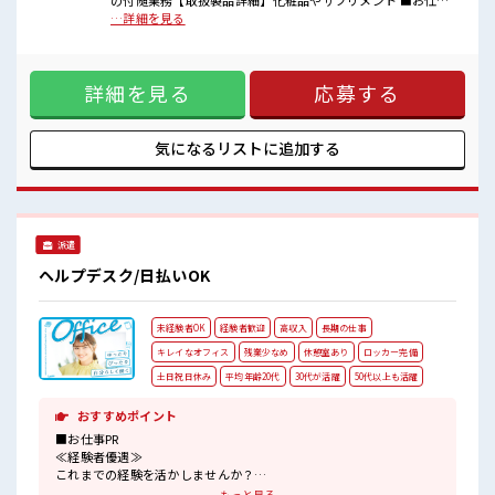
の付随業務【取扱製品詳細】化粧品やサプリメント ■お仕事
キバツ過ぎなければ髪色・髪型は自由！
PR ≪無理なく働ける≫ 場合によってはお願いすることもあり
…詳細を見る
あなたの個性を大事にできます♪
ますが、 残業はほとんどナシ！ ≪週休2日制≫ 週末は家族や
休憩室で楽しくランチ♪
友人と一緒にプライベート満喫！ ≪ヘアカラーOKで自由な雰
時間があれば昼寝もしちゃおう！
囲気の職場≫ 明るすぎたり奇抜でなければ基本的に自由！
ロッカーあり！
詳細を見る
応募する
(規定有)≪機能的な制服アリ≫ 制服があるので、 毎日の服装
安心してお仕事に集中♪
の悩み解消♪ ≪未経験の方も大カンゲイ≫ 新しいことにチャ
レンジするのは不安だけど、 しっかり働く環境が整っていま
す！ イチからスキルUP・ステップUP目指していきましょ
気になるリストに
追加する
う！ ■職場の雰囲気 キバツ過ぎなければ髪色・髪型は自由！
あなたの個性を大事にできます♪ 休憩室で楽しくランチ♪ 時
間があれば昼寝もしちゃおう！ ロッカーあり！ 安心してお仕
事に集中♪
派遣
ヘルプデスク/日払いOK
未経験者OK
経験者歓迎
高収入
長期の仕事
キレイなオフィス
残業少なめ
休憩室あり
ロッカー完備
土日祝日休み
平均年齢20代
30代が活躍
50代以上も活躍
おすすめポイント
■お仕事PR
≪経験者優遇≫
これまでの経験を活かしませんか？
ブランクがあっても大丈夫♪
もっと見る