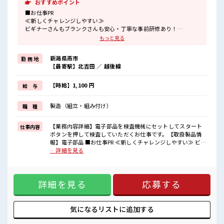
おすすめポイント
■お仕事PR
≪新しくチャレンジしやすい≫
ビギナーさんもブランクさんも安心・丁寧な事前研修あり！
≪時間にメリハリを≫
もっと見る
残業はほとんどナシ！
場合によってはお願いすることもあります♪
新潟県燕市
勤 務 地
≪週休2日制≫
【最寄駅】北吉田 ／ 越後線
週末は家族や友人と一緒にプライベート満喫！
≪ラクラク制服アリ≫
制服があるので、
【時給】1,100 円
給 与
毎日の服装の悩み解消♪
≪未経験OKの仕事≫
製造（組立・組み付け）
職 種
新しいことにチャレンジするのは不安だけど、
しっかり働く環境が整っています！
イチからスキルUP・ステップUP目指していきましょう！
【業務内容詳細】電子部品を検査機械にセットしてスタート
仕事内容
ボタンを押して検査していただくお仕事です。【取扱製品情
■職場の雰囲気
報】電子部品 ■お仕事PR ≪新しくチャレンジしやすい≫ ビギ
休憩室完備でランチや休憩も充実しそう♪
ナーさんもブランクさんも安心・丁寧な事前研修あり！ ≪時
…詳細を見る
職場にはロッカー完備！
間にメリハリを≫ 残業はほとんどナシ！ 場合によってはお願
私物の置きすぎには注意が必要ですね★
いすることもあります♪ ≪週休2日制≫ 週末は家族や友人と
残業はほとんどなし！
一緒にプライベート満喫！ ≪ラクラク制服アリ≫ 制服がある
プライベートも謳歌できる☆
詳細を見る
応募する
ので、 毎日の服装の悩み解消♪ ≪未経験OKの仕事≫ 新しい
ことにチャレンジするのは不安だけど、 しっかり働く環境が
整っています！ イチからスキルUP・ステップUP目指してい
きましょう！ ■職場の雰囲気 休憩室完備でランチや休憩も充
気になるリストに
追加する
実しそう♪ 職場にはロッカー完備！ 私物の置きすぎには注意
が必要ですね★ 残業はほとんどなし！ プライベートも謳歌で