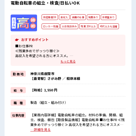
電動自転車の組立・検査/日払いOK
未経験者OK
高収入
長期の仕事
制服あり
休憩室あり
ロッカー完備
土日祝日休み
残業 20H以上
40代以上も活躍
おすすめポイント
■お仕事PR
≪残業多めでがっつり稼ぐ≫
高収入を希望される方にオススメ。
残業は月20時間以上あります♪
もっと見る
≪土日祝休のお仕事≫
家族や友人と一緒にプライベート満喫！
神奈川県座間市
勤 務 地
≪ラクラク制服アリ≫
【最寄駅】さがみ野 ／ 相鉄本線
制服があるので、
毎日の服装の悩み解消♪
≪未経験の方も大カンゲイ≫
【時給】1,550 円
給 与
新しいことにチャレンジするのは不安だけど、
しっかり働く環境が整っています！
製造（組立・組み付け）
職 種
イチからスキルUP・ステップUP目指していきましょう！
≪収入アップを目指せる≫
高時給だらけの派遣のお仕事です！
【業務内容詳細】電動自転車の組立。材料の準備、開梱、組
仕事内容
立、検査、梱包【取扱製品情報】電動自転車 ■お仕事PR ≪残
■職場の雰囲気
業多めでがっつり稼ぐ≫ 高収入を希望される方にオススメ。
休憩室完備でランチや休憩も充実しそう♪
残業は月20時間以上あります♪ ≪土日祝休のお仕事≫ 家族や
…詳細を見る
持ち物が多いあなたにもぴったり☆
友人と一緒にプライベート満喫！ ≪ラクラク制服アリ≫ 制服