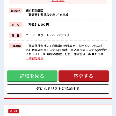
経験はちょっとだけ…という方もOK！
≪プライベートが充実する≫
東京都渋谷区
勤 務 地
場合によってはお願いすることもありますが、
【最寄駅】聖蹟桜ケ丘 ／ 京王線
残業はほとんどナシ！
≪週休2日制≫
週末は家族や友人と一緒にプライベート満喫！
【時給】1,900 円
給 与
≪自分に合った期間で働ける≫
福利厚生が整った派遣のお仕事です！
ユーザーサポート・ヘルプデスク
職 種
■職場の雰囲気
活気あふれる20代活躍中の職場です☆
【損害保険会社にて自動車の商品改定におけるシステム対
仕事内容
休憩室完備でランチや休憩も充実しそう♪
応】代理店利用システム(見積書・申込書作成システム)の受け
ロッカーあり！
入れテスト(UAT明細の作成、打鍵、進捗管理 等 ■お仕事PR
安心してお仕事に集中♪
≪経験者優遇≫ これまでの経験を活かしませんか？ ブランク
…詳細を見る
残業はほとんどありません！
があっても大丈夫♪ 経験はちょっとだけ…という方もOK！
≪プライベートが充実する≫ 場合によってはお願いすること
もありますが、 残業はほとんどナシ！ ≪週休2日制≫ 週末は
詳細を見る
応募する
家族や友人と一緒にプライベート満喫！ ≪自分に合った期間
で働ける≫ 福利厚生が整った派遣のお仕事です！ ■職場の雰
囲気 活気あふれる20代活躍中の職場です☆ 休憩室完備でラン
チや休憩も充実しそう♪ ロッカーあり！ 安心してお仕事に集
気になるリストに
追加する
中♪ 残業はほとんどありません！
派遣