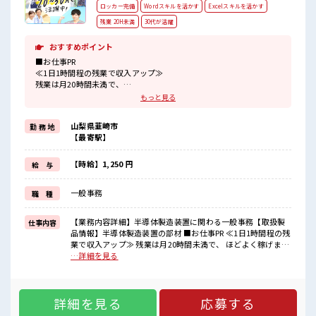
ロッカー完備
Wordスキルを活かす
Excelスキルを活かす
残業 20H未満
30代が活躍
おすすめポイント
■お仕事PR
≪1日1時間程の残業で収入アップ≫
残業は月20時間未満で、
ほどよく稼げます♪
もっと見る
≪未経験の方も大カンゲイ≫
新しいことにチャレンジするのは不安だけど、
山梨県韮崎市
勤 務 地
しっかり働く環境が整っています！
【最寄駅】
イチからスキルUP・ステップUP目指していきましょう！
≪自分に合った期間で働ける≫
福利厚生が整った派遣のお仕事です！
【時給】1,250 円
給 与
■職場の雰囲気
一般事務
職 種
一息つける休憩スペースもあります！
職場にはロッカー完備！
私物の置きすぎには注意が必要ですね★
【業務内容詳細】半導体製造装置に関わる一般事務【取扱製
仕事内容
残業も1日1H程度あるので給料の上乗せも期待できそう！
品情報】半導体製造装置の部材 ■お仕事PR ≪1日1時間程の残
業で収入アップ≫ 残業は月20時間未満で、 ほどよく稼げます
♪ ≪未経験の方も大カンゲイ≫ 新しいことにチャレンジする
…詳細を見る
のは不安だけど、 しっかり働く環境が整っています！ イチか
らスキルUP・ステップUP目指していきましょう！ ≪自分に
合った期間で働ける≫ 福利厚生が整った派遣のお仕事です！
詳細を見る
応募する
■職場の雰囲気 一息つける休憩スペースもあります！ 職場に
はロッカー完備！ 私物の置きすぎには注意が必要ですね★ 残