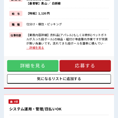
(規定有)≪ラクラク制服アリ≫
【最寄駅】黒山 ／ 白新線
制服があるので、
毎日の服装の悩み解消♪
≪未経験の方も大カンゲイ≫
【時給】1,120 円
給 与
新しいことにチャレンジするのは不安だけど、
しっかり働く環境が整っています！
仕分け・梱包・ピッキング
職 種
イチからスキルUP・ステップUP目指していきましょう！
≪自分に合った期間で働ける≫
福利厚生が整った派遣のお仕事です！
【業務内容詳細】衣料品(アパレル)もしくは飲料(ペットボト
仕事内容
ルが入った段ボール)の検品・組付け等倉庫内作業ですが空調
■職場の雰囲気
が無い為暑いです。流れてきた段ボールを籠車に積んでいき
髪型にこだわりのあるアナタは必見！
ますが、1箱10kg程度の物を籠が満タンになるまで積んでい
…詳細を見る
髪型自由な職場！
きます。積み終わったら籠車を手で押していくので重いで
程よく残業あり！
す。【取扱製品情報】大手スーパー商品 ■お仕事PR ≪無理な
未経験から始めたい方を応援！
くお給料に残業代を上乗せ≫ 残業は月20時間未満で、 ほどよ
わからないことや不安なことはしっかり教えてくれます！
詳細を見る
応募する
く稼げます♪ ≪モチベーションもUP≫ 派手過ぎなければ髪型
や髪色自由♪ (規定有)≪ラクラク制服アリ≫ 制服があるの
で、 毎日の服装の悩み解消♪ ≪未経験の方も大カンゲイ≫ 新
しいことにチャレンジするのは不安だけど、 しっかり働く環
気になるリストに
追加する
境が整っています！ イチからスキルUP・ステップUP目指し
ていきましょう！ ≪自分に合った期間で働ける≫ 福利厚生が
整った派遣のお仕事です！ ■職場の雰囲気 髪型にこだわりの
あるアナタは必見！ 髪型自由な職場！ 程よく残業あり！ 未経
験から始めたい方を応援！ わからないことや不安なことはし
派遣
っかり教えてくれます！
システム運用・管理/日払いOK