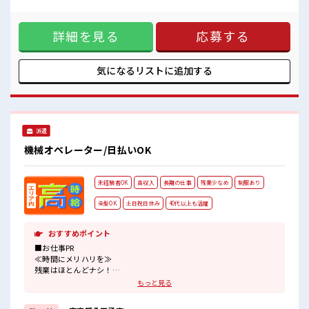
生産・調達計画と連動した需給バランス管理(3)業務効率化・
アットホームな環境☆
DX活用のサポート・Excelを使用したデータ集計・データ可視
しっかり休める休憩室あり！
化資料の作成サポート・簡単なマクロ・ツールの運用補助(既
オンオフの切替もできちゃう！
詳細を見る
応募する
存フォーマット使用) ■お仕事PR ≪経験を活かせる≫ これま
での経験を活かしませんか？ ブランクがあっても大丈夫♪ 経
験はちょっとだけ…という方もOK！ ≪女性も仕事をしやすい
職場≫ もちろん男性の応募も歓迎！ ≪プライベートが充実す
気になるリストに
追加する
る≫ 場合によってはお願いすることもありますが、 残業はほ
とんどナシ！ ≪土日祝休のお仕事≫ 家族や友人と一緒にプラ
イベート満喫！ ≪様々なお仕事をご提案≫ 一人で悩まず気軽
に相談できる、 派遣のお仕事です！ ■職場の雰囲気 女性が多
めの職場です♪ 少人数ですぐに馴染むことができそう♪ アッ
派遣
トホームな環境☆ しっかり休める休憩室あり！ オンオフの切
替もできちゃう！
機械オペレーター/日払いOK
未経験者OK
高収入
長期の仕事
残業少なめ
制服あり
染髪OK
土日祝日休み
40代以上も活躍
おすすめポイント
■お仕事PR
≪時間にメリハリを≫
残業はほとんどナシ！
場合によってはお願いすることもあります♪
もっと見る
≪土日祝休のお仕事≫
家族や友人と一緒にプライベート満喫！