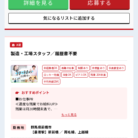
充実♪
詳細を見る
応募する
《好条件*》 ・高時給1500円から！ ・残業30時間程度あるの
・1食500円程度で食べられる美味しい食堂完備！
で残業代でしっかり稼げる！ 《働く環境◎》 ・一人一台冷風
・鍵付きロッカー/休憩所/シャワールーム完備#ryo
機完備！ ・夏場は1日一本飲み物の支給もあります♪ ・未経
験歓迎★ ・先輩や社員の方は丁寧に指導してくれるので安心
気になるリストに
追加する
♪ ・制服貸与ありで服装に困らない ■職場の雰囲気 ・徒歩5
分圏内にコンビニあり！ ・近場にはヤマダ電機やスーパーマ
ーケットもあるので休憩時間も充実♪ ・1食500円程度で食べ
られる美味しい食堂完備！ ・鍵付きロッカー/休憩所/シャワ
ールーム完備#ryo
派遣
製造・工場スタッフ／履歴書不要
未経験者OK
長期の仕事
制服あり
休憩室あり
社員食堂あり
ロッカー完備
染髪OK
ピアスOK
残業 20H未満
平均年齢20代
おすすめポイント
■お仕事PR
≪適度な残業でお給料UP≫
残業は月20時間未満で、
ほどよく稼げます♪
もっと見る
≪モチベーションもUP≫
派手過ぎなければ髪型や髪色自由♪
群馬県前橋市
勤 務 地
(規定有)制服があると毎日の服選びに悩まずOK♪
【最寄駅】新前橋 ／ 両毛線、上越線
≪未経験の方も大カンゲイ≫