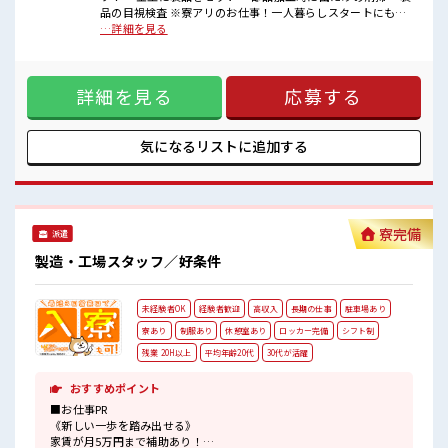
・制服貸与ありで服装に困らない
品の目視検査 ※寮アリのお仕事！一人暮らしスタートにもピ
ッタリ♪ ■お仕事PR 《寮完備*》 ・家電付き1R寮完備！ ・最
…詳細を見る
■職場の雰囲気
大月50000円の寮費補助ありで生活費も安心★ ・駐車場あり
・徒歩5分圏内にコンビニあり！
なのでマイカー持ち込み可能〇 《通勤らくらく*》 ・通勤手
・近場にはヤマダ電機やスーパーマーケットもあるので休憩時間も
段は何でもOK！ ・無料駐車場完備なのでマイカー通勤可能♪
充実♪
詳細を見る
応募する
《好条件*》 ・高時給1500円から！ ・残業30時間程度あるの
・1食500円程度で食べられる美味しい食堂完備！
で残業代でしっかり稼げる！ 《働く環境◎》 ・一人一台冷風
・鍵付きロッカー/休憩所/シャワールーム完備★
機完備！ ・夏場は1日一本飲み物の支給もあります♪ ・未経
#ryo
験歓迎★ ・先輩や社員の方は丁寧に指導してくれるので安心
気になるリストに
追加する
♪ ・制服貸与ありで服装に困らない ■職場の雰囲気 ・徒歩5
分圏内にコンビニあり！ ・近場にはヤマダ電機やスーパーマ
ーケットもあるので休憩時間も充実♪ ・1食500円程度で食べ
られる美味しい食堂完備！ ・鍵付きロッカー/休憩所/シャワ
ールーム完備★ #ryo
寮完備
派遣
製造・工場スタッフ／好条件
未経験者OK
経験者歓迎
高収入
長期の仕事
駐車場あり
寮あり
制服あり
休憩室あり
ロッカー完備
シフト制
残業 20H以上
平均年齢20代
30代が活躍
おすすめポイント
■お仕事PR
《新しい一歩を踏み出せる》
家賃が月5万円まで補助あり！