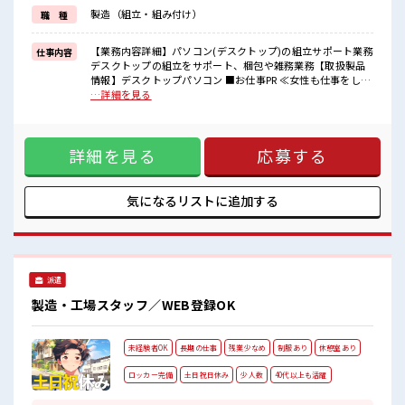
≪未経験OKの仕事≫
製造（組立・組み付け）
職 種
新しいことにチャレンジするのは不安だけど、
しっかり働く環境が整っています！
イチからスキルUP・ステップUP目指していきましょう！
【業務内容詳細】パソコン(デスクトップ)の組立サポート業務
仕事内容
≪自分に合った期間で働ける≫
デスクトップの組立をサポート、梱包や雑務業務【取扱製品
福利厚生が整った派遣のお仕事です！
情報】デスクトップパソコン ■お仕事PR ≪女性も仕事をしや
すい職場≫ もちろん男性の応募も歓迎！ ≪自分の時間も大切
…詳細を見る
■職場の雰囲気
≫ 残業はほとんどナシ！ 場合によってはお願いすることもあ
女性が多めの職場です♪
ります♪ ≪週休2日制≫ 週末は家族や友人と一緒にプライベ
少人数の職場だから一緒に働く仲間との距離もグッと近い！
ート満喫！ ≪動きやすい制服アリ≫ 制服があるので、 毎日の
20代が多数活躍中！
詳細を見る
応募する
服装の悩み解消♪ ≪未経験OKの仕事≫ 新しいことにチャレ
社会人経験が浅くてもOK！
ンジするのは不安だけど、 しっかり働く環境が整っていま
ここから経験積んでいきましょ！
す！ イチからスキルUP・ステップUP目指していきましょ
う！ ≪自分に合った期間で働ける≫ 福利厚生が整った派遣の
気になるリストに
追加する
お仕事です！ ■職場の雰囲気 女性が多めの職場です♪ 少人数
の職場だから一緒に働く仲間との距離もグッと近い！ 20代が
多数活躍中！ 社会人経験が浅くてもOK！ ここから経験積ん
でいきましょ！
派遣
製造・工場スタッフ／WEB登録OK
未経験者OK
長期の仕事
残業少なめ
制服あり
休憩室あり
ロッカー完備
土日祝日休み
少人数
40代以上も活躍