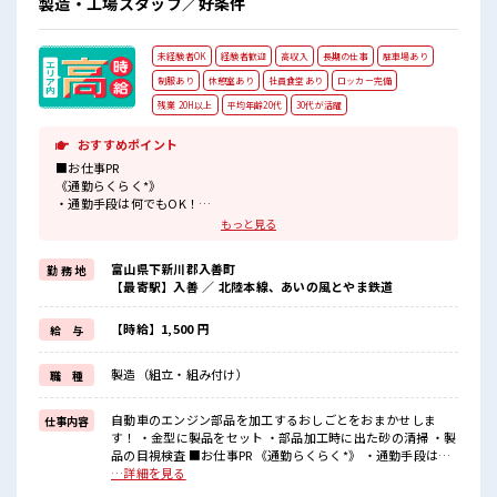
製造・工場スタッフ／好条件
未経験者OK
経験者歓迎
高収入
長期の仕事
駐車場あり
制服あり
休憩室あり
社員食堂あり
ロッカー完備
残業 20H以上
平均年齢20代
30代が活躍
おすすめポイント
■お仕事PR
《通勤らくらく*》
・通勤手段は何でもOK！
・無料駐車場完備なのでマイカー通勤可能♪
もっと見る
《好条件*》
・高時給1500円から！
富山県下新川郡入善町
勤 務 地
・残業30時間程度あるので残業代でしっかり稼げる！
【最寄駅】入善 ／ 北陸本線、あいの風とやま鉄道
《働く環境◎》
・一人一台冷風機完備！
・夏場は1日一本飲み物の支給もあります♪
【時給】1,500 円
給 与
・未経験歓迎★
・先輩や社員の方は丁寧に指導してくれるので安心♪
製造（組立・組み付け）
職 種
・専門知識が身に付きスキルアップも可能！
・業務フローもわかりやすい！
・制服貸与ありで服装に困らない〇・シャワー室もあるので仕事終
自動車のエンジン部品を加工するおしごとをおまかせしま
仕事内容
わりにサッパリできる！
す！ ・金型に製品をセット ・部品加工時に出た砂の清掃 ・製
品の目視検査 ■お仕事PR 《通勤らくらく*》 ・通勤手段は何
■職場の雰囲気
でもOK！ ・無料駐車場完備なのでマイカー通勤可能♪ 《好
…詳細を見る
・徒歩5分圏内にコンビニあり！
条件*》 ・高時給1500円から！ ・残業30時間程度あるので残