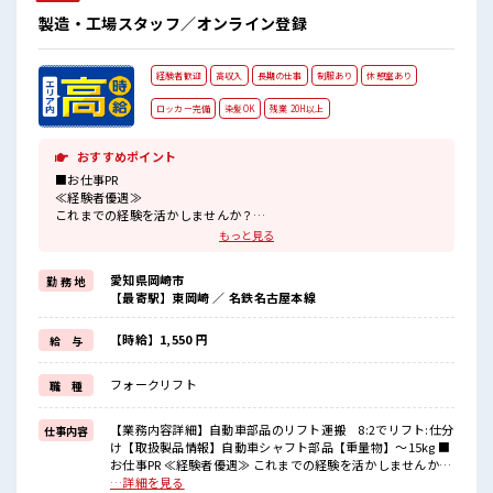
製造・工場スタッフ／オンライン登録
経験者歓迎
高収入
長期の仕事
制服あり
休憩室あり
ロッカー完備
染髪OK
残業 20H以上
おすすめポイント
■お仕事PR
≪経験者優遇≫
これまでの経験を活かしませんか？
ブランクがあっても大丈夫♪
もっと見る
経験はちょっとだけ…という方もOK！
≪残業で稼げる≫
愛知県岡崎市
勤 務 地
高収入を希望される方にオススメ。
【最寄駅】東岡崎 ／ 名鉄名古屋本線
残業は月20時間以上あります♪
≪ヘアカラーOKで自由な雰囲気の職場≫
明るすぎたり奇抜でなければ基本的に自由！
【時給】1,550 円
給 与
(規定有)制服があると毎日の服選びに悩まずOK♪
≪様々なお仕事をご提案≫
フォークリフト
職 種
一人で悩まず気軽に相談できる、
派遣のお仕事です！
【業務内容詳細】自動車部品のリフト運搬 8:2でリフト:仕分
仕事内容
■職場の雰囲気
け【取扱製品情報】自動車シャフト部品【重量物】～15kg ■
髪型にこだわりのあるアナタは必見！
お仕事PR ≪経験者優遇≫ これまでの経験を活かしませんか？
髪型自由な職場！
ブランクがあっても大丈夫♪ 経験はちょっとだけ…という方
…詳細を見る