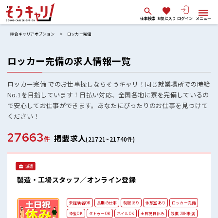
仕事検索
お気に入り
ログイン
メニュー
綜合キャリアオプション
ロッカー完備
ロッカー完備の求人情報一覧
ロッカー完備 でのお仕事探しならそうキャリ！同じ就業場所での時給
No.1を目指しています！日払い対応、全国各地に寮を完備しているの
で安心してお仕事ができます。あなたにぴったりのお仕事を見つけて
ください！
27663
掲載求人
件
(21721~21740件)
派遣
製造・工場スタッフ／オンライン登録
未経験者OK
長期の仕事
制服あり
休憩室あり
ロッカー完備
染髪OK
タトゥーOK
ネイルOK
土日祝日休み
残業 20H未満