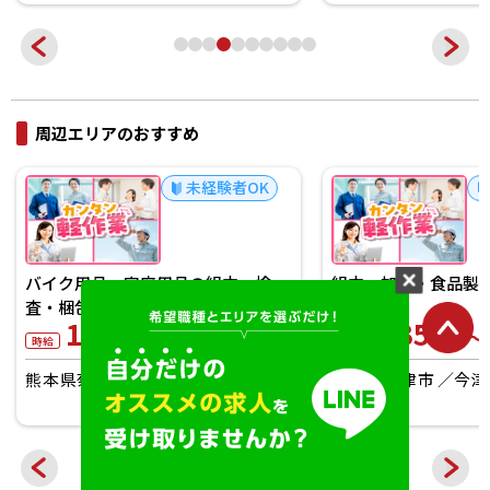
周辺エリアのおすすめ
未経験者OK
問い合わせ対応・デ
書不要
1,300
円～
組立・加工・食品製造など／オンラ
時給
イン登録
京都府久世郡久御山
1,350
円～
時給
大分県中津市
今津(大分)駅