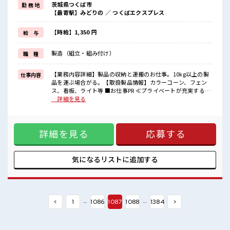
茨城県つくば市
勤 務 地
≪髪色自由で自分らしく働く≫
【最寄駅】みどりの ／ つくばエクスプレス
明るすぎたり奇抜でなければ基本的に自由！
(規定有)≪機能的な制服アリ≫
制服があるので、
【時給】1,350 円
給 与
毎日の服装の悩み解消♪
≪未経験OKの仕事≫
製造（組立・組み付け）
職 種
新しいことにチャレンジするのは不安だけど、
しっかり働く環境が整っています！
イチからスキルUP・ステップUP目指していきましょう！
【業務内容詳細】製品の収納と運搬のお仕事。10kg以上の製
仕事内容
品を運ぶ場合がる。【取扱製品情報】カラーコーン、フェン
■職場の雰囲気
ス、看板、ライト等 ■お仕事PR ≪プライベートが充実する≫
明るすぎたり奇抜過ぎなければヘアカラーOK！
場合によってはお願いすることもありますが、 残業はほとん
…詳細を見る
休憩時間にゆっくりできるスペース完備！
どナシ！ ≪週休2日制≫ 週末は家族や友人と一緒にプライベ
持ち物が多いあなたにもぴったり☆
ート満喫！ ≪髪色自由で自分らしく働く≫ 明るすぎたり奇抜
ロッカー付き職場♪
でなければ基本的に自由！ (規定有)≪機能的な制服アリ≫ 制
詳細を見る
応募する
服があるので、 毎日の服装の悩み解消♪ ≪未経験OKの仕事
≫ 新しいことにチャレンジするのは不安だけど、 しっかり働
く環境が整っています！ イチからスキルUP・ステップUP目
指していきましょう！ ■職場の雰囲気 明るすぎたり奇抜過ぎ
気になるリストに
追加する
なければヘアカラーOK！ 休憩時間にゆっくりできるスペース
完備！ 持ち物が多いあなたにもぴったり☆ ロッカー付き職場
♪
…
…
<
1
1086
1087
1088
1384
>