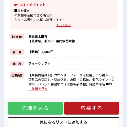
おすすめポイント
■お仕事PR
≪女性も活躍できる職場≫
もちろん男性の応募も歓迎です！
≪プライベートが充実する≫
もっと見る
場合によってはお願いすることもありますが、
残業はほとんどナシ！
群馬県太田市
勤 務 地
≪髪型自由≫
【最寄駅】韮川 ／ 東武伊勢崎線
基本的に髪色自由で明るすぎたり奇抜でなければOKです！
(規定有)≪機能的な制服アリ≫
制服があるので、
【時給】1,500 円
給 与
毎日の服装の悩み解消♪
≪未経験でも活躍できる≫
フォークリフト
職 種
新しいことにチャレンジするのは不安だけど、
しっかり働く環境が整っています！
イチからスキルUP・ステップUP目指していきましょう！
【業務内容詳細】カウンターフォークを使用しての納入・出
仕事内容
荷部品の荷卸し・詰め込み、倉庫への格納、梱包ラインへの
■職場の雰囲気
供給、パレット移動など【取扱製品情報】自動車部品 ■お仕
女性が多い職場ですが男女は問いません！
事PR ≪女性も活躍できる職場≫ もちろん男性の応募も歓迎で
…詳細を見る
応募お待ちしております！
す！ ≪プライベートが充実する≫ 場合によってはお願いする
派手すぎなければ多少のヘアカラーもOKなのはウレシイPoint☆
こともありますが、 残業はほとんどナシ！ ≪髪型自由≫ 基本
高収入もバッチリ目指せますよ！
的に髪色自由で明るすぎたり奇抜でなければOKです！ (規定
詳細を見る
応募する
有)≪機能的な制服アリ≫ 制服があるので、 毎日の服装の悩
み解消♪ ≪未経験でも活躍できる≫ 新しいことにチャレンジ
するのは不安だけど、 しっかり働く環境が整っています！ イ
チからスキルUP・ステップUP目指していきましょう！ ■職
気になるリストに
追加する
場の雰囲気 女性が多い職場ですが男女は問いません！ 応募お