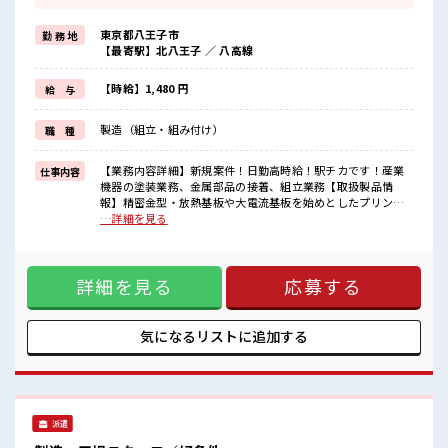
経験はちょっとだけ…という方もOK！
≪無理なくお給料に残業代を上乗せ≫
東京都八王子市
勤 務 地
残業は月20時間未満で、
【最寄駅】北八王子 ／ 八高線
ほどよく稼げます♪
≪髪色自由で自分らしく働く≫
明るすぎたり奇抜でなければ基本的に自由！
【時給】1,480 円
給 与
(規定有)≪ラクラク制服アリ≫
制服があるので、
製造（組立・組み付け）
職 種
毎日の服装の悩み解消♪
≪収入アップを目指せる≫
高時給だらけの派遣のお仕事です！
【業務内容詳細】新規案件！日勤高時給！駅チカです！産業
仕事内容
機器の塗装業務、金属部品の接着、組立業務【取扱製品情
■職場の雰囲気
報】精密金型・放熱基板や大電流基板を始めとしたプリント
明るすぎたり奇抜過ぎなければヘアカラーOK！
配線基板の部品 ■お仕事PR ≪経験を活かせる≫ これまでの経
…詳細を見る
休憩室で楽しくおしゃべり！
験を活かしませんか？ ブランクがあっても大丈夫♪ 経験はち
ストレス解消☆
ょっとだけ…という方もOK！ ≪無理なくお給料に残業代を上
職場にはロッカー完備！
乗せ≫ 残業は月20時間未満で、 ほどよく稼げます♪ ≪髪色自
私物の置きすぎには注意が必要ですね★
詳細を見る
応募する
由で自分らしく働く≫ 明るすぎたり奇抜でなければ基本的に
自由！ (規定有)≪ラクラク制服アリ≫ 制服があるので、 毎日
の服装の悩み解消♪ ≪収入アップを目指せる≫ 高時給だらけ
の派遣のお仕事です！ ■職場の雰囲気 明るすぎたり奇抜過ぎ
気になるリストに
追加する
なければヘアカラーOK！ 休憩室で楽しくおしゃべり！ スト
レス解消☆ 職場にはロッカー完備！ 私物の置きすぎには注意
が必要ですね★
派遣