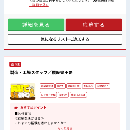
で苗の管理出荷準備をしていただきます。【取扱製品情報】
時間があれば昼寝もしちゃおう！
トマト等の苗 ■お仕事PR ≪プライベートが充実する≫ 場合に
…詳細を見る
ロッカーあり！
よってはお願いすることもありますが、 残業はほとんどナ
安心してお仕事に集中♪
シ！ ≪ヘアカラーOKで自由な雰囲気の職場≫ 明るすぎたり
奇抜でなければ基本的に自由！ (規定有)≪初めての仕事だけ
詳細を見る
応募する
ど自分にもできそう≫ 新しいことにチャレンジするのは不安
だけど、 しっかり働く環境が整っています！ イチからスキル
UP・ステップUP目指していきましょう！ ≪自分に向いてい
る仕事が探せる≫ 困った事などがあれば、 担当がしっかりサ
気になるリストに
追加する
ポートします！ ■職場の雰囲気 派手すぎなければ多少のヘア
カラーもOKなのはウレシイPoint☆ 休憩室で楽しくランチ♪
時間があれば昼寝もしちゃおう！ ロッカーあり！ 安心してお
仕事に集中♪
派遣
製造・工場スタッフ／履歴書不要
経験者歓迎
高収入
長期の仕事
制服あり
休憩室あり
ロッカー完備
染髪OK
残業 20H未満
おすすめポイント
■お仕事PR
≪経験を活かせる≫
これまでの経験を活かしませんか？
ブランクがあっても大丈夫♪
もっと見る