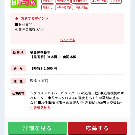
制服あり
休憩室あり
社員食堂あり
ロッカー完備
シフト制
残業なし
平均年齢20代
30代が活躍
おすすめポイント
■お仕事PR
≪驚きの高収入*≫
高時給1500円×交替勤務で稼げる！
もっと見る
がんばりがしっかり返ってくるのでヤリガイ抜群◎
《駐車場完備*》
福島県福島市
勤 務 地
敷地内の駐車場は無料で利用できます！
【最寄駅】笹木野 ／ 奥羽本線
マイカー・バイクで通勤◎通勤もラクラクですね♪
周辺にはスーパー・飲食店があります！
買い物にも困りません♪
【時給】1,500 円
給 与
《残業なし*》
時間通りに帰れると予定がたてやすいからうれしいですね♪
製造（加工)
職 種
プライベートも充実できちゃう！
《未経験カンゲイ*》
担当がしっかりサポートしてくれるのであんしん！
＼グラスファイバーガラスクロスの処理工程/ ◆処理機械のオ
仕事内容
ぜひイチからレベルアップ目指しましょう☆
ペレーター ◆ガラスクロス糸に強度を出すため薬剤の塗布
など ■お仕事PR ≪驚きの高収入*≫ 高時給1500円×交替勤務
■職場の雰囲気
で稼げる！ がんばりがしっかり返ってくるのでヤリガイ抜群
…詳細を見る
施設内は休憩室・ロッカー・更衣室が完備！
◎ 《駐車場完備*》 敷地内の駐車場は無料で利用できます！
さらに食堂や売店もあります！
マイカー・バイクで通勤◎通勤もラクラクですね♪ 周辺には
食堂は朝から営業！
スーパー・飲食店があります！ 買い物にも困りません♪ 《残
しかも定食が290円で食べれちゃいます♪
詳細を見る
応募する
業なし*》 時間通りに帰れると予定がたてやすいからうれしい
できたてが食べたいアナタにおすすめです☆
ですね♪ プライベートも充実できちゃう！ 《未経験カンゲイ