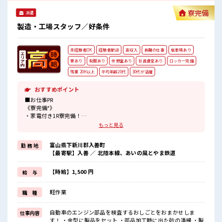
寮完備
派遣
製造・工場スタッフ／好条件
未経験者OK
経験者歓迎
高収入
長期の仕事
駐車場あり
寮あり
制服あり
休憩室あり
社員食堂あり
ロッカー完備
残業 20H以上
平均年齢20代
30代が活躍
おすすめポイント
■お仕事PR
《寮完備*》
・家電付き1R寮完備！
・最大月50000円の寮費補助ありで生活費も安心★
もっと見る
・駐車場ありなのでマイカー持ち込み可能〇
《通勤らくらく*》
富山県下新川郡入善町
勤 務 地
・通勤手段は何でもOK！
【最寄駅】入善 ／ 北陸本線、あいの風とやま鉄道
・無料駐車場完備なのでマイカー通勤可能♪
《好条件*》
・高時給1500円から！
【時給】1,500 円
給 与
・残業30時間程度あるので残業代でしっかり稼げる！
《働く環境◎》
軽作業
職 種
・一人一台冷風機完備！
・夏場は1日一本飲み物の支給もあります♪
・未経験歓迎★
自動車のエンジン部品を検査するおしごとをおまかせしま
仕事内容
・先輩や社員の方は丁寧に指導してくれるので安心♪
す！ ・金型に製品をセット ・部品加工時に出た砂の清掃 ・製