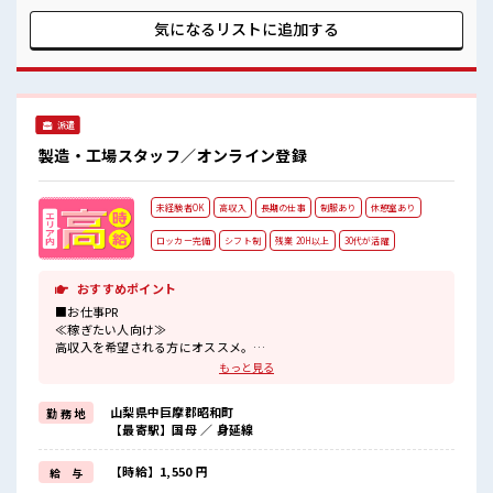
*》 担当がしっかりサポートしてくれるのであんしん！ ぜひ
イチからレベルアップ目指しましょう☆ ■職場の雰囲気 施設
気になるリストに
追加する
内は休憩室・ロッカー・更衣室が完備！ さらに食堂や売店も
あります！ 食堂は朝から営業！ しかも定食が290円で食べれ
ちゃいます♪ できたてが食べたいアナタにおすすめです☆
派遣
製造・工場スタッフ／オンライン登録
未経験者OK
高収入
長期の仕事
制服あり
休憩室あり
ロッカー完備
シフト制
残業 20H以上
30代が活躍
おすすめポイント
■お仕事PR
≪稼ぎたい人向け≫
高収入を希望される方にオススメ。
残業は月20時間以上あります♪
もっと見る
制服があると毎日の服選びに悩まずOK♪
≪未経験の方も大カンゲイ≫
山梨県中巨摩郡昭和町
勤 務 地
新しいことにチャレンジするのは不安だけど、
【最寄駅】国母 ／ 身延線
しっかり働く環境が整っています！
イチからスキルUP・ステップUP目指していきましょう！
≪様々なお仕事をご提案≫
【時給】1,550 円
給 与
一人で悩まず気軽に相談できる、