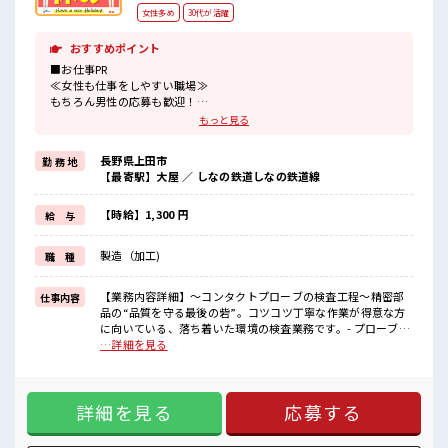
女性多め
30代が活躍
おすすめポイント
■お仕事PR
≪女性も仕事をしやすい職場≫
もちろん男性の応募も歓迎！
≪適度な残業でお給料UP≫
もっと見る
残業は月20時間未満で、
ほどよく稼げます♪
長野県上田市
勤 務 地
≪土日祝休のお仕事≫
【最寄駅】大屋 ／ しなの鉄道しなの鉄道線
家族や友人と一緒にプライベート満喫！
≪髪型自由≫
基本的に髪色自由で明るすぎたり奇抜でなければOKです！
【時給】1,300 円
給 与
(規定有)≪動きやすい制服アリ≫
制服があるので、
製造（加工)
職 種
毎日の服装の悩み解消♪
≪様々なお仕事をご提案≫
一人で悩まず気軽に相談できる、
【業務内容詳細】～コンタクトプローブの検査工程～精密部
仕事内容
派遣のお仕事です！
品の“品質を守る最後の砦”。コツコツ丁寧な作業が得意な方
に向いている、落ち着いた環境の検査業務です。- プローブを
■職場の雰囲気
治具へ整列(ピンセット使用)- ルールに沿って正確に並べ、検
…詳細を見る
女性も活躍しやすい雰囲気の職場です！
査準備を行います- 顕微鏡検査(必要に応じて)※より細かな確
髪型・髪色自由♪
認が必要な場合のみ実施【取扱製品詳細】耐熱電線、ヒータ
派手過ぎなければOKだから、
ー電線、コンタクトプローブ等 ■お仕事PR ≪女性も仕事をし
モチベーションもUP！
詳細を見る
応募する
やすい職場≫ もちろん男性の応募も歓迎！ ≪適度な残業でお
休憩室でホッと一息リフレッシュ！
給料UP≫ 残業は月20時間未満で、 ほどよく稼げます♪ ≪土
程よく残業あり！
日祝休のお仕事≫ 家族や友人と一緒にプライベート満喫！ ≪