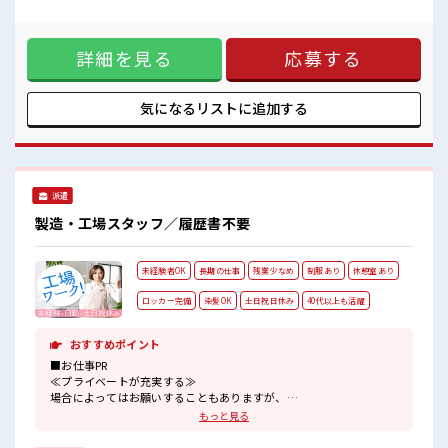
休憩時間にゆっくりできるスペース完備！
もOK！ ≪残業で稼げる≫ 高収入を希望される方にオスス
職場にはロッカー完備！
メ。 残業は月20時間以上あります♪ ≪ヘアカラーOKで自由
私物の置きすぎには注意が必要ですね★
な雰囲気の職場≫ 明るすぎたり奇抜でなければ基本的に自
詳細を見る
応募する
由！ (規定有)制服があると毎日の服選びに悩まずOK♪ ≪様々
なお仕事をご提案≫ 一人で悩まず気軽に相談できる、 派遣の
お仕事です！ ■職場の雰囲気 髪型にこだわりのあるアナタは
必見！ 髪型自由な職場！ 休憩時間にゆっくりできるスペース
気になるリストに
追加する
完備！ 職場にはロッカー完備！ 私物の置きすぎには注意が必
要ですね★
派遣
製造・工場スタッフ／履歴書不要
未経験者OK
長期の仕事
残業少なめ
制服あり
休憩室あり
ロッカー完備
染髪OK
土日祝日休み
40代以上も活躍
おすすめポイント
■お仕事PR
≪プライベートが充実する≫
場合によってはお願いすることもありますが、
残業はほとんどナシ！
もっと見る
≪週休2日制≫
週末は家族や友人と一緒にプライベート満喫！