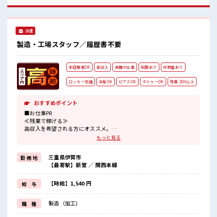
悩まず気軽に相談できる、 派遣のお仕事です！ ■職場の雰囲
気 少人数でアットホームな雰囲気の職場！ 休憩室で楽しくラ
ンチ♪ 時間があれば昼寝もしちゃおう！ 持ち物が多いあなた
にもぴったり☆ ロッカー付き職場♪
派遣
製造・工場スタッフ／履歴書不要
未経験者OK
高収入
長期の仕事
制服あり
休憩室あり
ロッカー完備
染髪OK
ピアスOK
タトゥーOK
残業 20H以上
おすすめポイント
■お仕事PR
≪残業で稼げる≫
高収入を希望される方にオススメ。
残業は月20時間以上あります♪
もっと見る
≪ヘアカラーOKで自由な雰囲気の職場≫
明るすぎたり奇抜でなければ基本的に自由！
三重県伊賀市
勤 務 地
(規定有)≪機能的な制服アリ≫
【最寄駅】新堂 ／ 関西本線
制服があるので、
毎日の服装の悩み解消♪
≪未経験の方も大カンゲイ≫
【時給】1,540 円
給 与
新しいことにチャレンジするのは不安だけど、
しっかり働く環境が整っています！
製造（加工)
職 種
イチからスキルUP・ステップUP目指していきましょう！
≪収入アップを目指せる≫