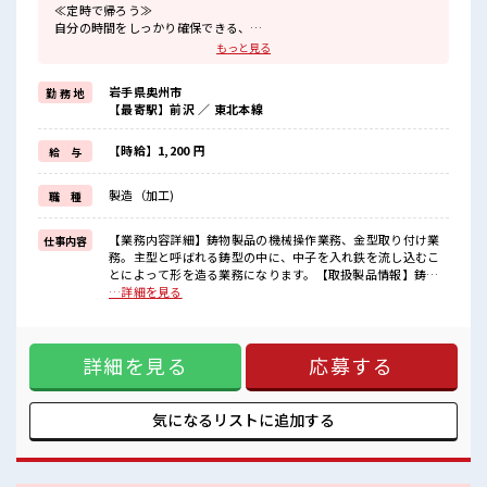
≪定時で帰ろう≫
自分の時間をしっかり確保できる、
残業基本ナシのお仕事♪
もっと見る
≪髪型自由≫
基本的に髪色自由で明るすぎたり奇抜でなければOKです！
岩手県奥州市
勤 務 地
(規定有)制服があると毎日の服選びに悩まずOK♪
【最寄駅】前沢 ／ 東北本線
≪未経験OKの仕事≫
新しいことにチャレンジするのは不安だけど、
しっかり働く環境が整っています！
【時給】1,200 円
給 与
イチからスキルUP・ステップUP目指していきましょう！
≪自分に合った期間で働ける≫
製造（加工)
職 種
福利厚生が整った派遣のお仕事です！
■職場の雰囲気
【業務内容詳細】鋳物製品の機械操作業務、金型取り付け業
仕事内容
一緒に働く仲間ともなじみやすい少人数の職場☆
務。主型と呼ばれる鋳型の中に、中子を入れ鉄を流し込むこ
髪型・髪色自由♪
とによって形を造る業務になります。【取扱製品情報】鋳物
派手過ぎなければOKだから、
製品人気の日勤専属！！！早い者勝ち！！！ ■お仕事PR ≪定
…詳細を見る
モチベーションもUP！
時で帰ろう≫ 自分の時間をしっかり確保できる、 残業基本ナ
休憩室でホッと一息リフレッシュ！
シのお仕事♪ ≪髪型自由≫ 基本的に髪色自由で明るすぎたり
奇抜でなければOKです！ (規定有)制服があると毎日の服選び
詳細を見る
応募する
に悩まずOK♪ ≪未経験OKの仕事≫ 新しいことにチャレンジ
するのは不安だけど、 しっかり働く環境が整っています！ イ
チからスキルUP・ステップUP目指していきましょう！ ≪自
分に合った期間で働ける≫ 福利厚生が整った派遣のお仕事で
気になるリストに
追加する
す！ ■職場の雰囲気 一緒に働く仲間ともなじみやすい少人数
の職場☆ 髪型・髪色自由♪ 派手過ぎなければOKだから、 モ
チベーションもUP！ 休憩室でホッと一息リフレッシュ！