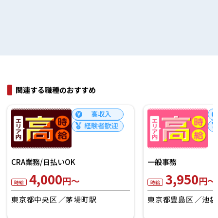
関連する職種のおすすめ
高収入
経験者歓迎
一般事務
一般事務/日払いOK
3,950
3,650
円～
円～
時給
時給
東京都豊島区
池袋駅
東京都豊島区
高田