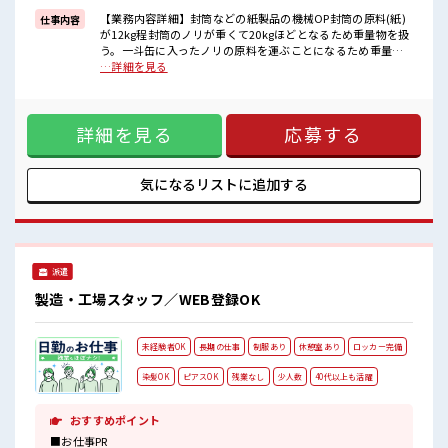
【業務内容詳細】封筒などの紙製品の機械OP封筒の原料(紙)
仕事内容
■職場の雰囲気
が12kg程封筒のノリが重くて20kgほどとなるため重量物を扱
休憩室でホッと一息リフレッシュ！
う。一斗缶に入ったノリの原料を運ぶことになるため重量に
持ち物が多いあなたにもぴったり☆
抵抗のない方がよい【取扱製品詳細】紙封筒 ■お仕事PR ≪稼
…詳細を見る
ロッカー付き職場♪
ぎたい人向け≫ 高収入を希望される方にオススメ。 残業は月
残業がしっかりあるお仕事！
20時間以上あります♪ ≪ラクラク制服アリ≫ 制服があるの
で、 毎日の服装の悩み解消♪ ≪初めての仕事だけど自分にも
詳細を見る
応募する
できそう≫ 新しいことにチャレンジするのは不安だけど、 し
っかり働く環境が整っています！ イチからスキルUP・ステッ
プUP目指していきましょう！ ≪自分に向いている仕事が探せ
る≫ 困った事などがあれば、 担当がしっかりサポートしま
気になるリストに
追加する
す！ ■職場の雰囲気 休憩室でホッと一息リフレッシュ！ 持ち
物が多いあなたにもぴったり☆ ロッカー付き職場♪ 残業がし
っかりあるお仕事！
派遣
製造・工場スタッフ／WEB登録OK
未経験者OK
長期の仕事
制服あり
休憩室あり
ロッカー完備
染髪OK
ピアスOK
残業なし
少人数
40代以上も活躍
おすすめポイント
■お仕事PR