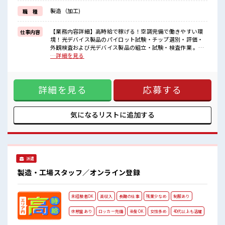
派遣のお仕事です！
製造（加工)
職 種
■職場の雰囲気
しっかり休める休憩室あり！
【業務内容詳細】高時給で稼げる！空調完備で働きやすい環
仕事内容
オンオフの切替もできちゃう！
境！光デバイス製品のパイロット試験・チップ選別・評価・
ロッカーあり！
外観検査および光デバイス製品の組立・試験・検査作業 。ピ
安心してお仕事に集中♪
ンセットを使用するような細かい作業が多い。【取扱製品情
…詳細を見る
残業がしっかりあるお仕事！
報】半導体ウエハー ■お仕事PR ≪稼ぎたい人向け≫ 高収入を
高収入もバッチリ目指せますよ！
希望される方にオススメ。 残業は月20時間以上あります♪ 制
服があると毎日の服選びに悩まずOK♪ ≪未経験の方も大カン
詳細を見る
応募する
ゲイ≫ 新しいことにチャレンジするのは不安だけど、 しっか
り働く環境が整っています！ イチからスキルUP・ステップ
UP目指していきましょう！ ≪様々なお仕事をご提案≫ 一人で
悩まず気軽に相談できる、 派遣のお仕事です！ ■職場の雰囲
気になるリストに
追加する
気 しっかり休める休憩室あり！ オンオフの切替もできちゃ
う！ ロッカーあり！ 安心してお仕事に集中♪ 残業がしっかり
あるお仕事！ 高収入もバッチリ目指せますよ！
派遣
製造・工場スタッフ／オンライン登録
未経験者OK
高収入
長期の仕事
残業少なめ
制服あり
休憩室あり
ロッカー完備
染髪OK
女性多め
40代以上も活躍