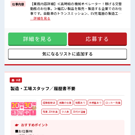
高時給だらけの派遣のお仕事です！
【業務内容詳細】≪高時給の機械オペレーター！稼げる交替
仕事内容
勤務のお仕事。≫幅広い製品を販売・製造する企業でのお仕
■職場の雰囲気
事です。自動車のトランスミッション、EV充電器の製造工程
髪型・髪色自由♪
で機械オペレーター工程をお任せします！★日勤のみでも相
…詳細を見る
派手過ぎなければOKだから、
談可能！重量物ありません♪★【取扱製品情報】自動車のト
モチベーションもUP！
ランスミッション、EV充電器 ■お仕事PR ≪残業で稼げる≫ 高
休憩室でホッと一息リフレッシュ！
収入を希望される方にオススメ。 残業は月20時間以上ありま
職場にはロッカー完備！
詳細を見る
応募する
す♪ ≪ヘアカラーOKで自由な雰囲気の職場≫ 明るすぎたり
私物の置きすぎには注意が必要ですね★
奇抜でなければ基本的に自由！ (規定有)≪機能的な制服アリ
≫ 制服があるので、 毎日の服装の悩み解消♪ ≪未経験の方も
大カンゲイ≫ 新しいことにチャレンジするのは不安だけど、
気になるリストに
追加する
しっかり働く環境が整っています！ イチからスキルUP・ステ
ップUP目指していきましょう！ ≪収入アップを目指せる≫ 高
時給だらけの派遣のお仕事です！ ■職場の雰囲気 髪型・髪色
自由♪ 派手過ぎなければOKだから、 モチベーションもUP！
休憩室でホッと一息リフレッシュ！ 職場にはロッカー完備！
派遣
私物の置きすぎには注意が必要ですね★
製造・工場スタッフ／履歴書不要
経験者歓迎
長期の仕事
制服あり
休憩室あり
ロッカー完備
残業 20H未満
少人数
30代が活躍
おすすめポイント
■お仕事PR