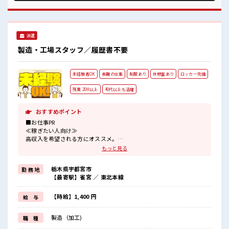
待ちしております！ 派手すぎなければ多少のヘアカラーもOK
なのはウレシイPoint☆ 高収入もバッチリ目指せますよ！
派遣
製造・工場スタッフ／履歴書不要
未経験者OK
長期の仕事
制服あり
休憩室あり
ロッカー完備
残業 20H以上
40代以上も活躍
おすすめポイント
■お仕事PR
≪稼ぎたい人向け≫
高収入を希望される方にオススメ。
残業は月20時間以上あります♪
もっと見る
≪ラクラク制服アリ≫
制服があるので、
栃木県宇都宮市
勤 務 地
毎日の服装の悩み解消♪
【最寄駅】雀宮 ／ 東北本線
≪初めての仕事だけど自分にもできそう≫
新しいことにチャレンジするのは不安だけど、
しっかり働く環境が整っています！
【時給】1,400 円
給 与
イチからスキルUP・ステップUP目指していきましょう！
≪自分に向いている仕事が探せる≫
製造（加工)
職 種
困った事などがあれば、
担当がしっかりサポートします！