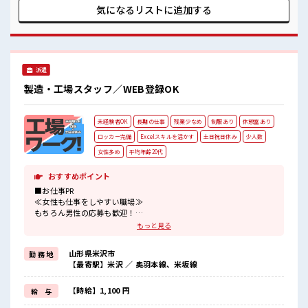
髪型自由≫ 基本的に髪色自由で明るすぎたり奇抜でなければ
気になるリストに
追加する
OKです！ (規定有)≪動きやすい制服アリ≫ 制服があるので、
毎日の服装の悩み解消♪ ≪様々なお仕事をご提案≫ 一人で悩
まず気軽に相談できる、 派遣のお仕事です！ ■職場の雰囲気
女性も活躍しやすい雰囲気の職場です！ 髪型・髪色自由♪ 派
手過ぎなければOKだから、 モチベーションもUP！ 休憩室で
派遣
ホッと一息リフレッシュ！ 程よく残業あり！
製造・工場スタッフ／WEB登録OK
未経験者OK
長期の仕事
残業少なめ
制服あり
休憩室あり
ロッカー完備
Excelスキルを活かす
土日祝日休み
少人数
女性多め
平均年齢20代
おすすめポイント
■お仕事PR
≪女性も仕事をしやすい職場≫
もちろん男性の応募も歓迎！
≪自分の時間も大切≫
もっと見る
残業はほとんどナシ！
場合によってはお願いすることもあります♪
山形県米沢市
勤 務 地
≪週休2日制≫
【最寄駅】米沢 ／ 奥羽本線、米坂線
週末は家族や友人と一緒にプライベート満喫！
≪動きやすい制服アリ≫
制服があるので、
【時給】1,100 円
給 与
毎日の服装の悩み解消♪