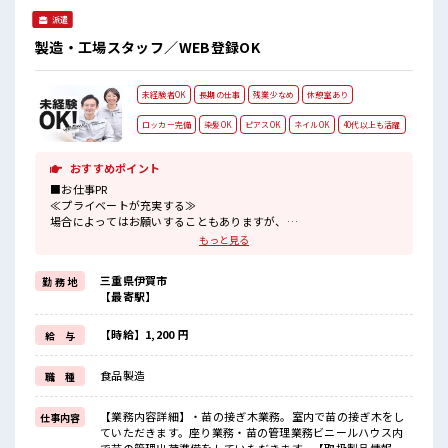
派遣
製造・工場スタッフ／WEB登録OK
未経験者OK
長期の仕事
残業少なめ
休憩室あり
ロッカー完備
染髪OK
ピアスOK
ネイルOK
40代以上も活躍
おすすめポイント
■お仕事PR
≪プライベートが充実する≫
場合によってはお願いすることもありますが、
残業はほとんどナシ！
もっと見る
≪ヘアカラーOKで自由な雰囲気の職場≫
明るすぎたり奇抜でなければ基本的に自由！
三重県伊賀市
勤 務 地
(規定有)≪初めての仕事だけど自分にもできそう≫
【最寄駅】
新しいことにチャレンジするのは不安だけど、
しっかり働く環境が整っています！
イチからスキルUP・ステップUP目指していきましょう！
【時給】1,200 円
給 与
≪自分に向いている仕事が探せる≫
困った事などがあれば、
食品製造
職 種
担当がしっかりサポートします！
■職場の雰囲気
【業務内容詳細】・苗の接ぎ木業務。室内で苗の接ぎ木をし
仕事内容
派手すぎなければ多少のヘアカラーもOKなのはウレシイPoint☆
ていただきます。座り業務・苗の管理業務ビニールハウス内
休憩室で楽しくランチ♪