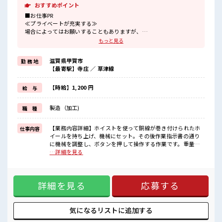
おすすめポイント
■お仕事PR
≪プライベートが充実する≫
場合によってはお願いすることもありますが、
残業はほとんどナシ！
もっと見る
≪土日祝休のお仕事≫
家族や友人と一緒にプライベート満喫！
滋賀県甲賀市
勤 務 地
≪機能的な制服アリ≫
【最寄駅】寺庄 ／ 草津線
制服があるので、
毎日の服装の悩み解消♪
≪未経験OKの仕事≫
【時給】1,200 円
給 与
新しいことにチャレンジするのは不安だけど、
しっかり働く環境が整っています！
製造（加工)
職 種
イチからスキルUP・ステップUP目指していきましょう！
≪様々なお仕事をご提案≫
一人で悩まず気軽に相談できる、
【業務内容詳細】ホイストを使って銅線が巻き付けられたホ
仕事内容
派遣のお仕事です！
イールを持ち上げ、機械にセット。その後作業指示書の通り
に機械を調整し、ボタンを押して操作する作業です。重量物
■職場の雰囲気
を自分で持つことはないため、重労働ではないです。機械操
…詳細を見る
少人数でアットホームな雰囲気の職場！
作も簡単なので初心者歓迎。【取扱製品情報】電線 ■お仕事
休憩室で楽しくランチ♪
PR ≪プライベートが充実する≫ 場合によってはお願いするこ
時間があれば昼寝もしちゃおう！
ともありますが、 残業はほとんどナシ！ ≪土日祝休のお仕事
持ち物が多いあなたにもぴったり☆
詳細を見る
応募する
≫ 家族や友人と一緒にプライベート満喫！ ≪機能的な制服ア
ロッカー付き職場♪
リ≫ 制服があるので、 毎日の服装の悩み解消♪ ≪未経験OK
の仕事≫ 新しいことにチャレンジするのは不安だけど、 しっ
かり働く環境が整っています！ イチからスキルUP・ステップ
気になるリストに
追加する
UP目指していきましょう！ ≪様々なお仕事をご提案≫ 一人で