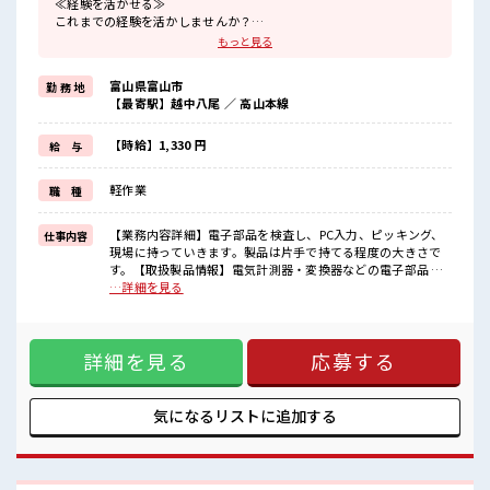
≪経験を活かせる≫
これまでの経験を活かしませんか？
ブランクがあっても大丈夫♪
もっと見る
経験はちょっとだけ…という方もOK！
≪適度な残業でお給料UP≫
富山県富山市
勤 務 地
残業は月20時間未満で、
【最寄駅】越中八尾 ／ 高山本線
ほどよく稼げます♪
≪ラクラク制服アリ≫
制服があるので、
【時給】1,330 円
給 与
毎日の服装の悩み解消♪
≪様々なお仕事をご提案≫
軽作業
職 種
一人で悩まず気軽に相談できる、
派遣のお仕事です！
【業務内容詳細】電子部品を検査し、PC入力、ピッキング、
仕事内容
■職場の雰囲気
現場に持っていきます。製品は片手で持てる程度の大きさで
少人数の職場だから一緒に働く仲間との距離もグッと近い！
す。【取扱製品情報】電気計測器・変換器などの電子部品 ■
休憩室完備でランチや休憩も充実しそう♪
お仕事PR ≪経験を活かせる≫ これまでの経験を活かしません
…詳細を見る
ロッカーあり！
か？ ブランクがあっても大丈夫♪ 経験はちょっとだけ…とい
安心してお仕事に集中♪
う方もOK！ ≪適度な残業でお給料UP≫ 残業は月20時間未満
程よく残業あり！
で、 ほどよく稼げます♪ ≪ラクラク制服アリ≫ 制服があるの
詳細を見る
応募する
で、 毎日の服装の悩み解消♪ ≪様々なお仕事をご提案≫ 一人
で悩まず気軽に相談できる、 派遣のお仕事です！ ■職場の雰
囲気 少人数の職場だから一緒に働く仲間との距離もグッと近
い！ 休憩室完備でランチや休憩も充実しそう♪ ロッカーあ
気になるリストに
追加する
り！ 安心してお仕事に集中♪ 程よく残業あり！