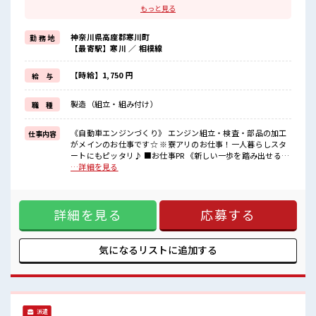
生活費をぐっと抑えながら収入をGET♪
もっと見る
貯金を増やしたい方！
新生活を始めたい方にオススメです！
神奈川県高座郡寒川町
勤 務 地
家電付きですぐに生活スタート！
【最寄駅】寒川 ／ 相模線
住まいと仕事どちらも一度に手に入るチャンス☆
《うれしい手当あり》
続けるほどしっかり返ってくる！
【時給】1,750 円
給 与
生産協力金を支給しています！
入社3カ月経過で『24,000円』
製造（組立・組み付け）
職 種
さらに6カ月経過で『48,000円』を支給！
《経験者カンゲイ》
ブランクOK！
《自動車エンジンづくり》 エンジン組立・検査・部品の加工
仕事内容
受け入れ体制バツグン☆
がメインのお仕事です☆ ※寮アリのお仕事！一人暮らしスタ
無理なくスタートしやすい！
ートにもピッタリ♪ ■お仕事PR 《新しい一歩を踏み出せる》
家賃が月5万円まで補助あり！ 生活費をぐっと抑えながら収入
…詳細を見る
■職場の雰囲気
をGET♪ 貯金を増やしたい方！ 新生活を始めたい方にオスス
20代・30代の方カツヤク中★
メです！ 家電付きですぐに生活スタート！ 住まいと仕事どち
自動車・自転車・バイクで通勤できる！
らも一度に手に入るチャンス☆ 《うれしい手当あり》 続ける
駐車場は無料で利用OK！
詳細を見る
応募する
ほどしっかり返ってくる！ 生産協力金を支給しています！ 入
職場の目の前にはスーパーあり！
社3カ月経過で『24,000円』 さらに6カ月経過で『48,000円』
仕事前後の買い物にも便利☆
を支給！ 《経験者カンゲイ》 ブランクOK！ 受け入れ体制バ
さらに売店やロッカーも完備！
ツグン☆ 無理なくスタートしやすい！ ■職場の雰囲気 20代・
気になるリストに
追加する
働きやすい環境♪
30代の方カツヤク中★ 自動車・自転車・バイクで通勤でき
#ryo
る！ 駐車場は無料で利用OK！ 職場の目の前にはスーパーあ
り！ 仕事前後の買い物にも便利☆ さらに売店やロッカーも完
備！ 働きやすい環境♪ #ryo
派遣