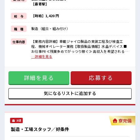
毎日の服装の悩み解消♪
【最寄駅】
≪未経験でも活躍できる≫
新しいことにチャレンジするのは不安だけど、
しっかり働く環境が整っています！
【時給】1,420 円
給 与
イチからスキルUP・ステップUP目指していきましょう！
≪様々なお仕事をご提案≫
製造（組立・組み付け）
職 種
一人で悩まず気軽に相談できる、
派遣のお仕事です！
【業務内容詳細】車載ジャイロ製品の実装工程及び検査工
仕事内容
■職場の雰囲気
程、機械オペレーター業務【取扱製品情報】水晶デバイス ■
しっかり休める休憩室あり！
お仕事PR ≪残業多めでがっつり稼ぐ≫ 高収入を希望される方
オンオフの切替もできちゃう！
にオススメ。 残業は月20時間以上あります♪ ≪機能的な制服
…詳細を見る
持ち物が多いあなたにもぴったり☆
アリ≫ 制服があるので、 毎日の服装の悩み解消♪ ≪未経験で
ロッカー付き職場♪
も活躍できる≫ 新しいことにチャレンジするのは不安だけ
残業がしっかりあるお仕事！
ど、 しっかり働く環境が整っています！ イチからスキルUP・
高収入もバッチリ目指せますよ！
詳細を見る
応募する
ステップUP目指していきましょう！ ≪様々なお仕事をご提案
≫ 一人で悩まず気軽に相談できる、 派遣のお仕事です！ ■職
場の雰囲気 しっかり休める休憩室あり！ オンオフの切替もで
きちゃう！ 持ち物が多いあなたにもぴったり☆ ロッカー付き
気になるリストに
追加する
職場♪ 残業がしっかりあるお仕事！ 高収入もバッチリ目指せ
ますよ！
寮完備
派遣
製造・工場スタッフ／好条件