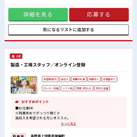
・近場にはヤマダ電機やスーパーマーケットもある♪
業代でしっかり稼げる！ 《働く環境◎》 ・一人一台冷風機完
・1食500円程度で食べられる美味しい食堂完備！
備！ ・夏場は1日一本飲み物の支給もあります♪ ・未経験歓
・鍵付きロッカー/休憩所/シャワールーム完備
詳細を見る
応募する
迎★ ・先輩や社員の方は丁寧に指導してくれるので安心♪ ・
専門知識が身に付きスキルアップも可能！ ・業務フローもわ
かりやすい！ ・制服貸与ありで服装に困らない〇・シャワー
室もあるので仕事終わりにサッパリできる！ ■職場の雰囲気
気になるリストに
追加する
・徒歩5分圏内にコンビニあり！ ・近場にはヤマダ電機やスー
パーマーケットもある♪ ・1食500円程度で食べられる美味し
い食堂完備！ ・鍵付きロッカー/休憩所/シャワールーム完備
派遣
製造・工場スタッフ／オンライン登録
未経験者OK
高収入
長期の仕事
制服あり
休憩室あり
ロッカー完備
シフト制
残業 20H以上
30代が活躍
おすすめポイント
■お仕事PR
≪残業多めでがっつり稼ぐ≫
高収入を希望される方にオススメ。
残業は月20時間以上あります♪
もっと見る
≪機能的な制服アリ≫
制服があるので、
長野県上伊那郡箕輪町
勤 務 地