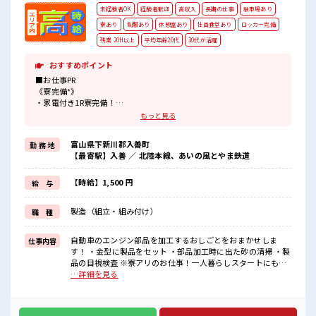
未経験者OK
経験者歓迎
高収入
長期の仕事
駐車場あり
寮あり
制服あり
休憩室あり
社員食堂あり
ロッカー完備
残業 20H以上
平均年齢20代
30代が活躍
おすすめポイント
■お仕事PR
《寮完備*》
・家電付き1R寮完備！
・最大月50000円の寮費補助ありで生活費も安心★
もっと見る
・駐車場ありなのでマイカー持ち込み可能〇
《通勤らくらく*》
富山県下新川郡入善町
勤 務 地
・通勤手段は何でもOK！
【最寄駅】入善 ／ 北陸本線、あいの風とやま鉄道
・無料駐車場完備なのでマイカー通勤可能♪
《好条件*》
・高時給1500円から！
【時給】1,500 円
給 与
・残業30時間程度あるので残業代でしっかり稼げる！
《働く環境◎》
製造（組立・組み付け）
職 種
・一人一台冷風機完備！
・夏場は1日一本飲み物の支給もあります♪
・未経験歓迎★
自動車のエンジン部品を加工するおしごとをおまかせしま
仕事内容
・先輩や社員の方は丁寧に指導してくれるので安心♪
す！ ・金型に製品をセット ・部品加工時に出た砂の清掃 ・製
・制服貸与ありで服装に困らない
品の目視検査 ※寮アリのお仕事！一人暮らしスタートにもピ
ッタリ♪ ■お仕事PR 《寮完備*》 ・家電付き1R寮完備！ ・最
…詳細を見る
■職場の雰囲気
大月50000円の寮費補助ありで生活費も安心★ ・駐車場あり
・徒歩5分圏内にコンビニあり！
なのでマイカー持ち込み可能〇 《通勤らくらく*》 ・通勤手
・近場にはヤマダ電機やスーパーマーケットもあるので休憩時間も
段は何でもOK！ ・無料駐車場完備なのでマイカー通勤可能♪