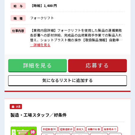
新しいことにチャレンジするのは不安だけど、
しっかり働く環境が整っています！
【時給】1,400 円
給 与
イチからスキルUP・ステップUP目指していきましょう！
≪自分に向いている仕事が探せる≫
フォークリフト
職 種
困った事などがあれば、
担当がしっかりサポートします！
【業務内容詳細】フォークリフトを使用した製品の運搬業務
仕事内容
■職場の雰囲気
各部署への部材供給、完成品の出荷業務手作業での製品入れ
キバツ過ぎなければ髪色・髪型は自由！
替え、ショットブラスト機の操作 【取扱製品情報】自動車部
あなたの個性を大事にできます♪
品 ■お仕事PR ≪適度な残業でお給料UP≫ 残業は月20時間未
…詳細を見る
≪20代の方が多数活躍中の職場≫
満で、 ほどよく稼げます♪ ≪モチベーションもUP≫ 派手過
休憩室で楽しくランチ♪
ぎなければ髪型や髪色自由♪ (規定有)制服があると毎日の服
時間があれば昼寝もしちゃおう！
選びに悩まずOK♪ ≪未経験の方も大カンゲイ≫ 新しいこと
詳細を見る
応募する
にチャレンジするのは不安だけど、 しっかり働く環境が整っ
ています！ イチからスキルUP・ステップUP目指していきま
しょう！ ≪自分に向いている仕事が探せる≫ 困った事などが
あれば、 担当がしっかりサポートします！ ■職場の雰囲気 キ
気になるリストに
追加する
バツ過ぎなければ髪色・髪型は自由！ あなたの個性を大事に
できます♪ ≪20代の方が多数活躍中の職場≫ 休憩室で楽しく
ランチ♪ 時間があれば昼寝もしちゃおう！
派遣
製造・工場スタッフ／好条件
未経験者OK
経験者歓迎
高収入
長期の仕事
駐車場あり