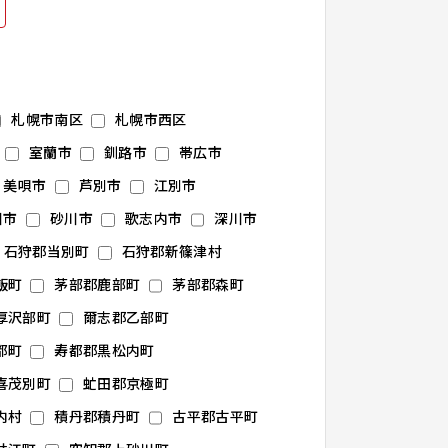
札幌市南区
札幌市西区
室蘭市
釧路市
帯広市
美唄市
芦別市
江別市
川市
砂川市
歌志内市
深川市
石狩郡当別町
石狩郡新篠津村
飯町
茅部郡鹿部町
茅部郡森町
厚沢部町
爾志郡乙部町
都町
寿都郡黒松内町
喜茂別町
虻田郡京極町
内村
積丹郡積丹町
古平郡古平町