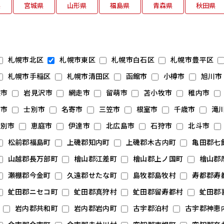
県
宮城県
山形県
福島県
青森県
秋田県
札幌市北区
札幌市東区
札幌市白石区
札幌市豊平区
札幌市手稲区
札幌市清田区
函館市
小樽市
旭川市
張市
岩見沢市
網走市
留萌市
苫小牧市
稚内市
別市
士別市
名寄市
三笠市
根室市
千歳市
滝
登別市
恵庭市
伊達市
北広島市
石狩市
北斗市
松前郡福島町
上磯郡知内町
上磯郡木古内町
亀田郡七
山越郡長万部町
檜山郡江差町
檜山郡上ノ国町
檜山郡
瀬棚郡今金町
久遠郡せたな町
島牧郡島牧村
寿都郡寿
虻田郡ニセコ町
虻田郡真狩村
虻田郡留寿都村
虻田郡
岩内郡共和町
岩内郡岩内町
古宇郡泊村
古宇郡神恵