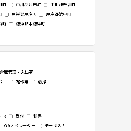
別町
中川郡池田町
中川郡豊頃町
町
厚岸郡厚岸町
厚岸郡浜中町
海町
標津郡中標津町
倉庫管理・入出荷
バー
軽作業
清掃
IR
受付
秘書
OAオペレーター
データ入力