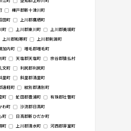
井江町
空知郡上砂川町
町
樺戸郡新十津川町
沼田町
上川郡鷹栖町
川町
上川郡東川町
上川郡美瑛町
上川郡和寒町
上川郡剣淵町
幌加内町
増毛郡増毛町
別町
天塩郡天塩町
宗谷郡猿払村
礼文町
利尻郡利尻町
斜里町
斜里郡清里町
郡遠軽町
紋別郡湧別町
空町
虻田郡豊浦町
有珠郡壮瞥町
かわ町
沙流郡日高町
も町
日高郡新ひだか町
得町
上川郡清水町
河西郡芽室町