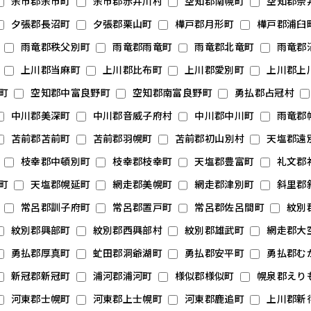
余市郡余市町
余市郡赤井川村
空知郡南幌町
空知郡奈
夕張郡長沼町
夕張郡栗山町
樺戸郡月形町
樺戸郡浦臼
雨竜郡秩父別町
雨竜郡雨竜町
雨竜郡北竜町
雨竜郡
上川郡当麻町
上川郡比布町
上川郡愛別町
上川郡上
町
空知郡中富良野町
空知郡南富良野町
勇払郡占冠村
中川郡美深町
中川郡音威子府村
中川郡中川町
雨竜郡
苫前郡苫前町
苫前郡羽幌町
苫前郡初山別村
天塩郡遠
枝幸郡中頓別町
枝幸郡枝幸町
天塩郡豊富町
礼文郡
町
天塩郡幌延町
網走郡美幌町
網走郡津別町
斜里郡
常呂郡訓子府町
常呂郡置戸町
常呂郡佐呂間町
紋別
紋別郡興部町
紋別郡西興部村
紋別郡雄武町
網走郡大
勇払郡厚真町
虻田郡洞爺湖町
勇払郡安平町
勇払郡む
新冠郡新冠町
浦河郡浦河町
様似郡様似町
幌泉郡えり
河東郡士幌町
河東郡上士幌町
河東郡鹿追町
上川郡新