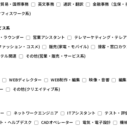
貿易・国際事務
英文事務
通訳・翻訳
金融事務（生保・
オフィスワーク系)
ビス系
・ラウンダー
営業アシスタント
テレマーケティング・テレア
ファッション・コスメ)
販売(家電・モバイル)
接客・窓口カウ
ホテル関連
その他(営業・販売・サービス系)
ー
WEBディレクター
WEB制作・編集
映像・音響
編集
ー
その他(クリエイティブ系)
マー
ネットワークエンジニア
ITアシスタント
テスト・評
ト・ヘルプデスク
CADオペレーター
電気・電子設計
機