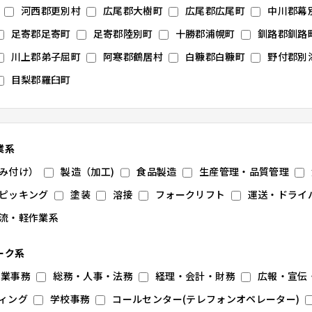
河西郡更別村
広尾郡大樹町
広尾郡広尾町
中川郡幕
足寄郡足寄町
足寄郡陸別町
十勝郡浦幌町
釧路郡釧路
川上郡弟子屈町
阿寒郡鶴居村
白糠郡白糠町
野付郡別
目梨郡羅臼町
業系
み付け）
製造（加工)
食品製造
生産管理・品質管理
ピッキング
塗装
溶接
フォークリフト
運送・ドライ
流・軽作業系
ーク系
営業事務
総務・人事・法務
経理・会計・財務
広報・宣伝・
ィング
学校事務
コールセンター(テレフォンオペレーター)