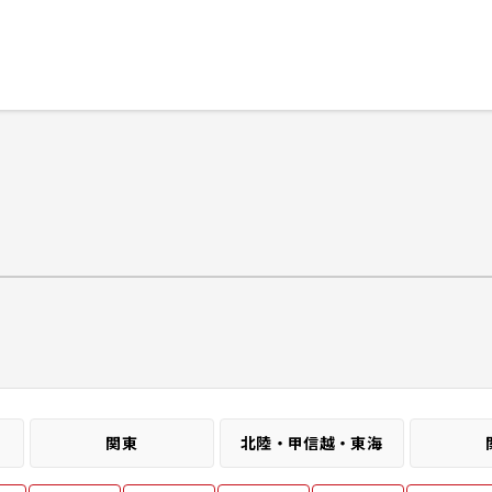
ログイン
閉じる
る
スト
関東
北陸・甲信越・東海