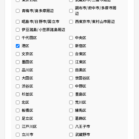
調布市/府中市/多摩市周
青梅市/奥多摩周辺
辺
昭島市/日野市/国立市
西東京市/東村山市周辺
伊豆諸島/小笠原諸島周辺
千代田区
中央区
港区
新宿区
文京区
台東区
墨田区
江東区
品川区
目黒区
大田区
世田谷区
渋谷区
中野区
杉並区
豊島区
北区
荒川区
板橋区
練馬区
足立区
葛飾区
江戸川区
八王子市
立川市
武蔵野市