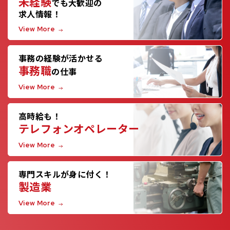
未経験
でも大歓迎の
求人情報！
View More
事務の経験が活かせる
事務職
の仕事
View More
高時給も！
テレフォンオペレーター
View More
専門スキルが身に付く！
製造業
View More