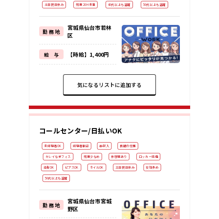
土日祝日休み
残業 20H未満
40代以上も活躍
50代以上も活躍
宮城県仙台市若林
勤 務 地
区
【時給】1,400円
給 与
気になるリストに追加する
コールセンター/日払いOK
未経験者OK
経験者歓迎
高収入
長期の仕事
キレイなオフィス
残業少なめ
休憩室あり
ロッカー完備
染髪OK
ピアスOK
ネイルOK
土日祝日休み
女性多め
50代以上も活躍
宮城県仙台市宮城
勤 務 地
野区