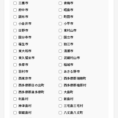
三鷹市
青梅市
府中市
昭島市
調布市
町田市
小金井市
小平市
日野市
東村山市
国分寺市
国立市
福生市
狛江市
東大和市
清瀬市
東久留米市
武蔵村山市
多摩市
稲城市
羽村市
あきる野市
西東京市
西多摩郡瑞穂町
西多摩郡日の出町
西多摩郡檜原村
西多摩郡奥多摩町
大島町
利島村
新島村
神津島村
三宅島三宅村
御蔵島村
八丈島八丈町