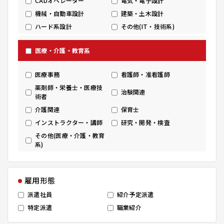
CADオペレーター
電気・電子設計
機械・自動車設計
建築・土木設計
ハード系設計
その他(IT・技術系)
医療・介護・教育系
医療事務
看護師・准看護師
薬剤師・栄養士・医療技
治験関連
術者
介護関連
保育士
インストラクター・講師
研究・開発・検査
その他(医療・介護・教育
系)
雇用形態
派遣社員
紹介予定派遣
特定派遣
職業紹介