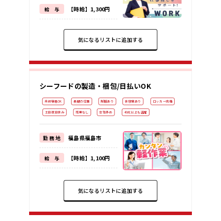
【時給】1,300円
給 与
気になるリストに追加する
シーフードの製造・梱包/日払いOK
未経験者OK
長期の仕事
制服あり
休憩室あり
ロッカー完備
土日祝日休み
残業なし
女性多め
40代以上も活躍
福島県福島市
勤 務 地
【時給】1,100円
給 与
気になるリストに追加する