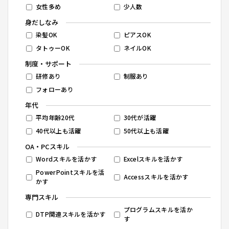
女性多め
少人数
身だしなみ
染髪OK
ピアスOK
タトゥーOK
ネイルOK
制度・サポート
研修あり
制服あり
フォローあり
年代
平均年齢20代
30代が活躍
40代以上も活躍
50代以上も活躍
OA・PCスキル
Wordスキルを活かす
Excelスキルを活かす
PowerPointスキルを活
Accessスキルを活かす
かす
専門スキル
プログラムスキルを活か
DTP関連スキルを活かす
す