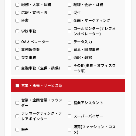
総務・人事・法務
経理・会計・財務
広報・宣伝・IR
受付
秘書
企画・マーケティング
コールセンター(テレフォ
学校事務
ンオペレーター)
OAオペレーター
データ入力
事務軽作業
貿易・国際事務
英文事務
通訳・翻訳
その他(事務・オフィスワ
金融事務（生保・損保）
ーク系)
営業・販売・サービス系
営業・企画営業・ラウン
営業アシスタント
ダー
テレマーケティング・テ
スーパーバイザー
レアポインター
販売(ファッション・コス
販売
メ)