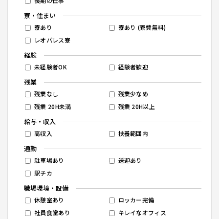
長期の仕事
寮・住まい
寮あり
寮あり (寮費無料)
レオパレス寮
経験
未経験者OK
経験者歓迎
残業
残業なし
残業少なめ
残業 20H未満
残業 20H以上
給与・収入
高収入
扶養範囲内
通勤
駐車場あり
送迎あり
駅チカ
職場環境・設備
休憩室あり
ロッカー完備
社員食堂あり
キレイなオフィス