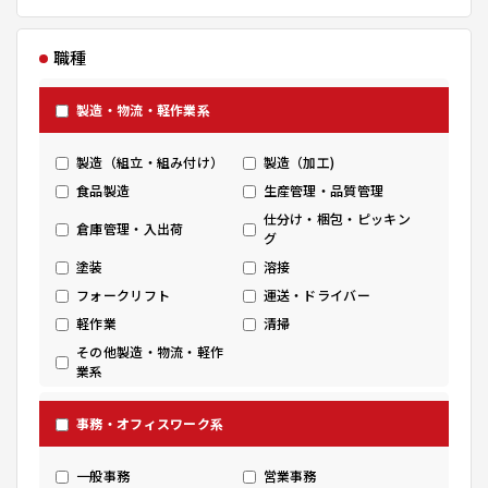
職種
製造・物流・軽作業系
製造（組立・組み付け）
製造（加工)
食品製造
生産管理・品質管理
仕分け・梱包・ピッキン
倉庫管理・入出荷
グ
塗装
溶接
フォークリフト
運送・ドライバー
軽作業
清掃
その他製造・物流・軽作
業系
事務・オフィスワーク系
一般事務
営業事務