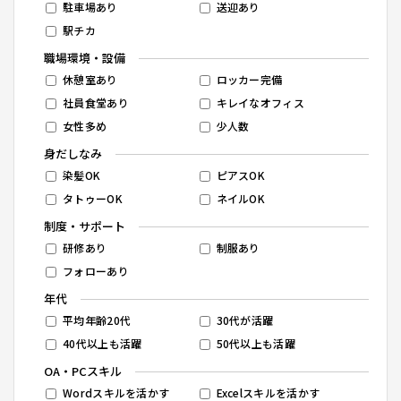
駐車場あり
送迎あり
駅チカ
職場環境・設備
休憩室あり
ロッカー完備
社員食堂あり
キレイなオフィス
女性多め
少人数
身だしなみ
染髪OK
ピアスOK
タトゥーOK
ネイルOK
制度・サポート
研修あり
制服あり
フォローあり
年代
平均年齢20代
30代が活躍
40代以上も活躍
50代以上も活躍
OA・PCスキル
Wordスキルを活かす
Excelスキルを活かす