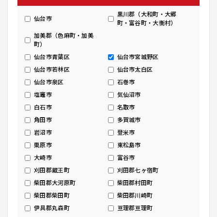
黒川郡（大和町・大郷
仙台市
町・富谷町・大衡村）
加美郡（色麻町・加美
町）
仙台市青葉区
仙台市宮城野区
仙台市若林区
仙台市太白区
仙台市泉区
石巻市
塩竈市
気仙沼市
白石市
名取市
角田市
多賀城市
岩沼市
登米市
栗原市
東松島市
大崎市
富谷市
刈田郡蔵王町
刈田郡七ヶ宿町
柴田郡大河原町
柴田郡村田町
柴田郡柴田町
柴田郡川崎町
伊具郡丸森町
亘理郡亘理町