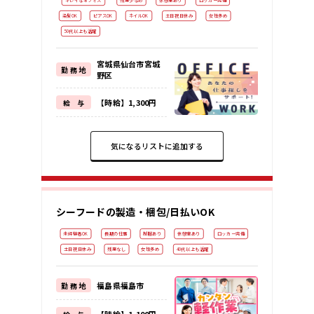
キレイなオフィス
残業少なめ
休憩室あり
ロッカー完備
染髪OK
ピアスOK
ネイルOK
土日祝日休み
女性多め
50代以上も活躍
宮城県仙台市宮城
勤 務 地
野区
【時給】1,300円
給 与
気になるリストに追加する
シーフードの製造・梱包/日払いOK
未経験者OK
長期の仕事
制服あり
休憩室あり
ロッカー完備
土日祝日休み
残業なし
女性多め
40代以上も活躍
福島県福島市
勤 務 地