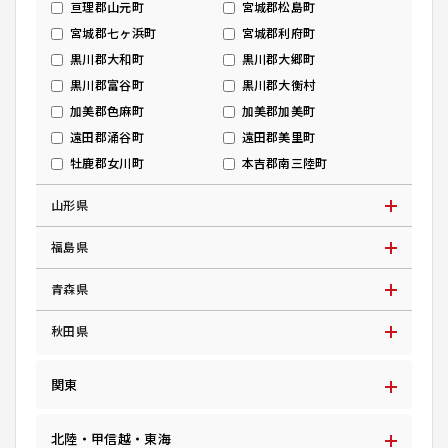
亘理郡山元町
宮城郡松島町
宮城郡七ヶ浜町
宮城郡利府町
黒川郡大和町
黒川郡大郷町
黒川郡富谷町
黒川郡大衡村
加美郡色麻町
加美郡加美町
遠田郡涌谷町
遠田郡美里町
牡鹿郡女川町
本吉郡南三陸町
山形県
福島県
青森県
秋田県
関東
北陸・甲信越・東海