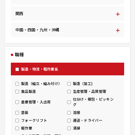
関西
中国・四国・九州・沖縄
職種
製造・物流・軽作業系
製造（組立・組み付け）
製造（加工)
食品製造
生産管理・品質管理
仕分け・梱包・ピッキン
倉庫管理・入出荷
グ
塗装
溶接
フォークリフト
運送・ドライバー
軽作業
清掃