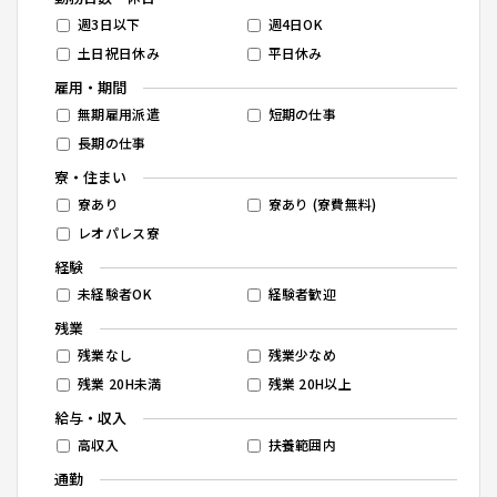
週3日以下
週4日OK
土日祝日休み
平日休み
雇用・期間
無期雇用派遣
短期の仕事
長期の仕事
寮・住まい
寮あり
寮あり (寮費無料)
レオパレス寮
経験
未経験者OK
経験者歓迎
残業
残業なし
残業少なめ
残業 20H未満
残業 20H以上
給与・収入
高収入
扶養範囲内
通勤