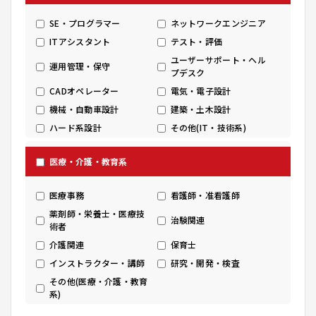
SE・プログラマー
ネットワークエンジニア
ITアシスタント
テスト・評価
ユーザーサポート・ヘル
運用管理・保守
プデスク
CADオペレーター
電気・電子設計
機械・自動車設計
建築・土木設計
ハード系設計
その他(IT・技術系)
医療・介護・教育系
医療事務
看護師・准看護師
薬剤師・栄養士・医療技
治験関連
術者
介護関連
保育士
インストラクター・講師
研究・開発・検査
その他(医療・介護・教育
系)