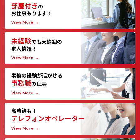
部屋付き
の
お仕事あります！
View More
未経験
でも大歓迎の
求人情報！
View More
事務の経験が活かせる
事務職
の仕事
View More
高時給も！
テレフォンオペレーター
View More