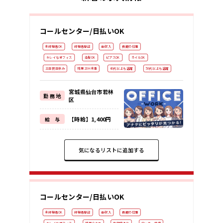
コールセンター/日払いOK
未経験者OK
経験者歓迎
高収入
長期の仕事
キレイなオフィス
染髪OK
ピアスOK
ネイルOK
土日祝日休み
残業 20H未満
40代以上も活躍
50代以上も活躍
宮城県仙台市若林
勤 務 地
区
【時給】1,400円
給 与
気になるリストに追加する
コールセンター/日払いOK
未経験者OK
経験者歓迎
高収入
長期の仕事