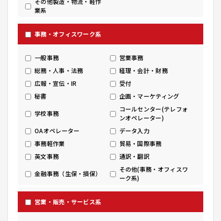
その他製造・物流・軽作
業系
事務・オフィスワーク系
一般事務
営業事務
総務・人事・法務
経理・会計・財務
広報・宣伝・IR
受付
秘書
企画・マーケティング
コールセンター(テレフォ
学校事務
ンオペレーター)
OAオペレーター
データ入力
事務軽作業
貿易・国際事務
英文事務
通訳・翻訳
その他(事務・オフィスワ
金融事務（生保・損保）
ーク系)
営業・販売・サービス系