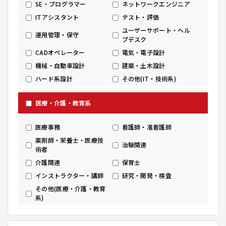
SE・プログラマー
ネットワークエンジニア
ITアシスタント
テスト・評価
ユーザーサポート・ヘル
運用管理・保守
プデスク
CADオペレーター
電気・電子設計
機械・自動車設計
建築・土木設計
ハード系設計
その他(IT・技術系)
医療・介護・教育系
医療事務
看護師・准看護師
薬剤師・栄養士・医療技
治験関連
術者
介護関連
保育士
インストラクター・講師
研究・開発・検査
その他(医療・介護・教育
系)