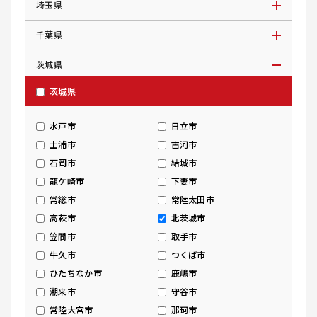
埼玉県
千葉県
茨城県
茨城県
水戸市
日立市
土浦市
古河市
石岡市
結城市
龍ケ崎市
下妻市
常総市
常陸太田市
高萩市
北茨城市
笠間市
取手市
牛久市
つくば市
ひたちなか市
鹿嶋市
潮来市
守谷市
常陸大宮市
那珂市