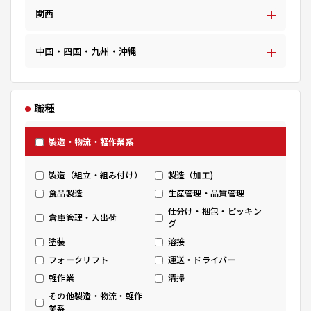
関西
中国・四国・九州・沖縄
職種
製造・物流・軽作業系
製造（組立・組み付け）
製造（加工)
食品製造
生産管理・品質管理
仕分け・梱包・ピッキン
倉庫管理・入出荷
グ
塗装
溶接
フォークリフト
運送・ドライバー
軽作業
清掃
その他製造・物流・軽作
業系