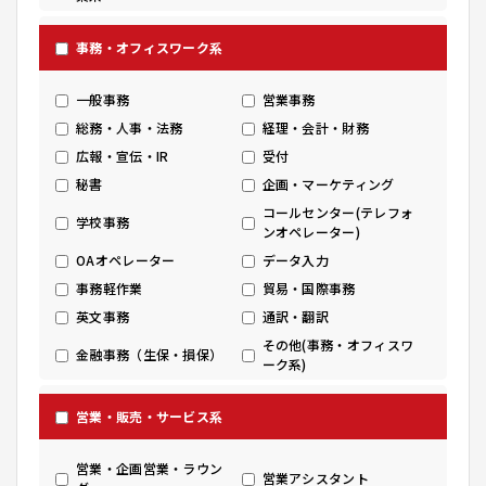
事務・オフィスワーク系
一般事務
営業事務
総務・人事・法務
経理・会計・財務
広報・宣伝・IR
受付
秘書
企画・マーケティング
コールセンター(テレフォ
学校事務
ンオペレーター)
OAオペレーター
データ入力
事務軽作業
貿易・国際事務
英文事務
通訳・翻訳
その他(事務・オフィスワ
金融事務（生保・損保）
ーク系)
営業・販売・サービス系
営業・企画営業・ラウン
営業アシスタント