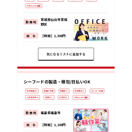
50代以上も活躍
宮城県仙台市宮城
勤 務 地
野区
【時給】1,300円
給 与
気になるリストに追加する
シーフードの製造・梱包/日払いOK
未経験者OK
長期の仕事
制服あり
休憩室あり
ロッカー完備
土日祝日休み
残業なし
女性多め
40代以上も活躍
福島県福島市
勤 務 地
【時給】1,100円
給 与