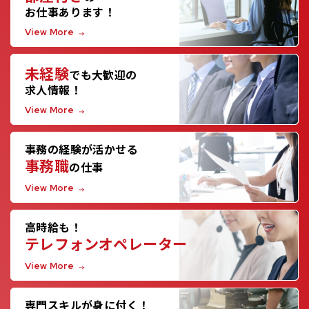
お仕事あります！
View More
未経験
でも大歓迎の
求人情報！
View More
事務の経験が活かせる
事務職
の仕事
View More
高時給も！
テレフォンオペレーター
View More
専門スキルが身に付く！