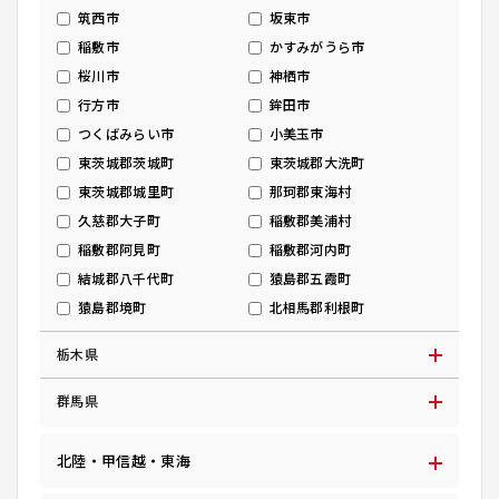
筑西市
坂東市
稲敷市
かすみがうら市
桜川市
神栖市
行方市
鉾田市
つくばみらい市
小美玉市
東茨城郡茨城町
東茨城郡大洗町
東茨城郡城里町
那珂郡東海村
久慈郡大子町
稲敷郡美浦村
稲敷郡阿見町
稲敷郡河内町
結城郡八千代町
猿島郡五霞町
猿島郡境町
北相馬郡利根町
栃木県
群馬県
北陸・甲信越・東海