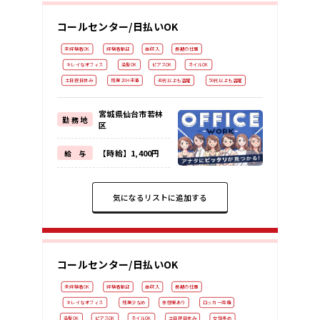
コールセンター/日払いOK
未経験者OK
経験者歓迎
高収入
長期の仕事
キレイなオフィス
染髪OK
ピアスOK
ネイルOK
土日祝日休み
残業 20H未満
40代以上も活躍
50代以上も活躍
宮城県仙台市若林
勤 務 地
区
【時給】1,400円
給 与
気になるリストに追加する
コールセンター/日払いOK
未経験者OK
経験者歓迎
高収入
長期の仕事
キレイなオフィス
残業少なめ
休憩室あり
ロッカー完備
染髪OK
ピアスOK
ネイルOK
土日祝日休み
女性多め