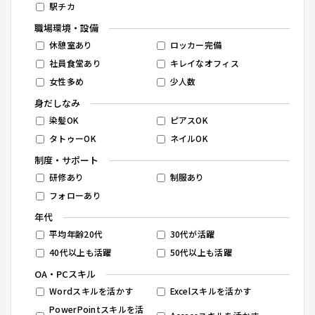
駅チカ
職場環境・設備
休憩室あり
ロッカー完備
社員食堂あり
キレイなオフィス
女性多め
少人数
身だしなみ
染髪OK
ピアスOK
タトゥーOK
ネイルOK
制度・サポート
研修あり
制服あり
フォローあり
年代
平均年齢20代
30代が活躍
40代以上も活躍
50代以上も活躍
OA・PCスキル
Wordスキルを活かす
Excelスキルを活かす
PowerPointスキルを活