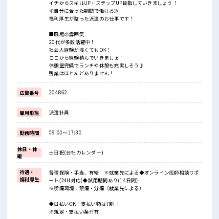
イチからスキルUP・ステップUP目指していきましょう！
≪自分に合った期間で働ける≫
福利厚生が整った派遣のお仕事です！
■職場の雰囲気
20代が多数活躍中！
社会人経験が浅くてもOK！
ここから経験積んでいきましょ！
休憩室完備でランチや休憩も充実しそう♪
残業はほとんどありません！
204862
広告番号
派遣社員
雇用形態
09:00～17:30
勤務時間
休日・休
土日祝(会社カレンダー)
暇
待遇・
各種保険・手当、有給 ※就業先による◆オンライン医師相談サポ
福利厚生
ート(24H対応)◆試用期間あり(14日間)
※喫煙環境：禁煙・分煙（就業先による）
◆日払いOK！支払い額は7割！
※規定・支払い条件有