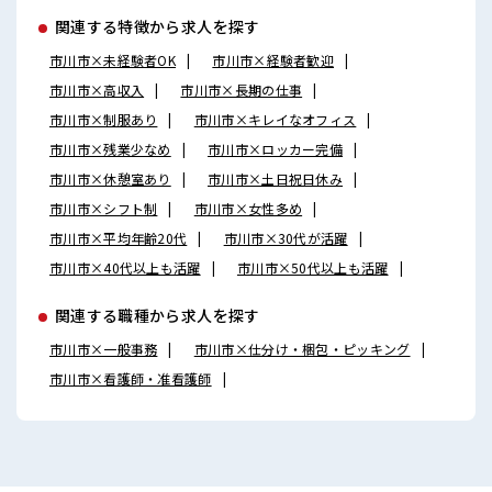
関連する特徴から求人を探す
市川市×未経験者OK
市川市×経験者歓迎
市川市×高収入
市川市×長期の仕事
市川市×制服あり
市川市×キレイなオフィス
市川市×残業少なめ
市川市×ロッカー完備
市川市×休憩室あり
市川市×土日祝日休み
市川市×シフト制
市川市×女性多め
市川市×平均年齢20代
市川市×30代が活躍
市川市×40代以上も活躍
市川市×50代以上も活躍
関連する職種から求人を探す
市川市×一般事務
市川市×仕分け・梱包・ピッキング
市川市×看護師・准看護師