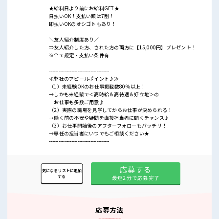
★給料日より前にお給料GET★
日払いOK！支払い額は7割！
即払いOKのオシゴトもあり！
＼友人紹介制度あり／
⇒友人紹介した方、された方の両方に【15,000円】プレゼント！
※全て規定・支払い条件有
--------------------------------------
≪弊社のアピールポイント♪≫
（1）未経験OKのお仕事掲載数80％以上！
→しかも未経験で＜高時給＆高待遇＆好立地＞の
お仕事も多数ご用意♪
（2）実際の職場を見学してからお仕事が決められる！
→働く前の不安や疑問を直接担当者に聞くチャンス♪
（3）お仕事開始後のアフターフォローもバッチリ！
→専任の担当者にいつでもご相談ください★
--------------------------------------
応募する
気になるリストに追加
する
最短2分で応募完了
応募方法