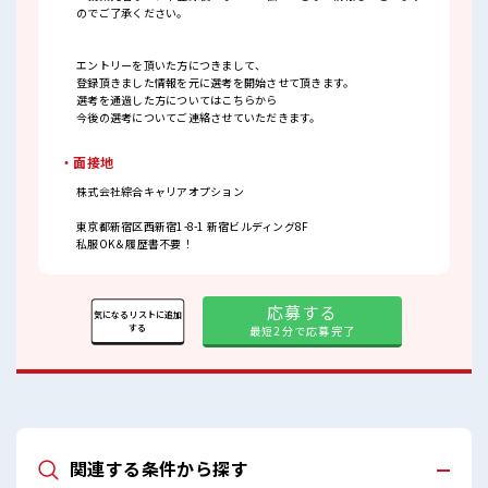
のでご了承ください。
エントリーを頂いた方につきまして、
登録頂きました情報を元に選考を開始させて頂きます。
選考を通過した方についてはこちらから
今後の選考についてご連絡させていただきます。
・面接地
株式会社綜合キャリアオプション
東京都新宿区西新宿1-8-1 新宿ビルディング8F
私服OK＆履歴書不要！
応募する
気になるリストに追加
する
最短2分で応募完了
関連する条件から探す