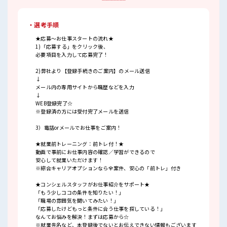
・選考手順
★応募～お仕事スタートの流れ★
1)「応募する」をクリック後、
必要項目を入力して応募完了！
2)弊社より【登録手続きのご案内】のメール送信
↓
メール内の専用サイトから職歴などを入力
↓
WEB登録完了☆
※登録済の方には受付完了メールを送信
3）電話orメールでお仕事をご案内！
★就業前トレーニング：前トレ付！★
動画で事前にお仕事内容の確認／学習ができるので
安心して就業いただけます！
※綜合キャリアオプションなら全案件、安心の「前トレ」付き
★コンシェルスタッフがお仕事紹介をサポート★
「もう少しココの条件を知りたい！」
「職場の雰囲気を聞いてみたい！」
「応募したけどもっと条件に合う仕事を探している！」
なんてお悩みを解決！まずは応募から☆
※就業先名など、本登録後でないとお伝えできない情報もございます