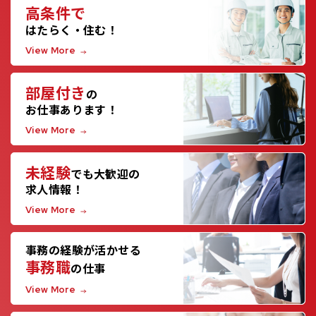
高条件で
はたらく・住む！
View More
部屋付き
の
お仕事あります！
View More
未経験
でも大歓迎の
求人情報！
View More
事務の経験が活かせる
事務職
の仕事
View More