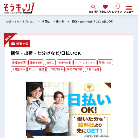
仕事検索
お気に入り
ログイン
メニュー
綜合キャリアオプション
千葉県
市川市
梱包・出荷・仕分けなど/日払いOK
派遣社員
梱包・出荷・仕分けなど/日払いOK
未経験者OK
経験者歓迎
高収入
長期の仕事
キレイなオフィス
残業少なめ
休憩室あり
ロッカー完備
土日祝日休み
平均年齢20代
30代が活躍