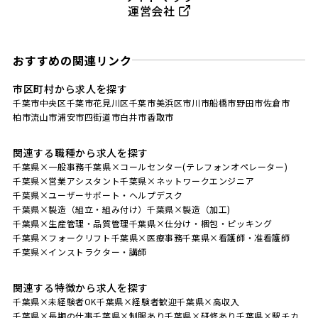
運営会社
おすすめの関連リンク
市区町村から求人を探す
千葉市中央区
千葉市花見川区
千葉市美浜区
市川市
船橋市
野田市
佐倉市
柏市
流山市
浦安市
四街道市
白井市
香取市
関連する職種から求人を探す
千葉県×一般事務
千葉県×コールセンター(テレフォンオペレーター)
千葉県×営業アシスタント
千葉県×ネットワークエンジニア
千葉県×ユーザーサポート・ヘルプデスク
千葉県×製造（組立・組み付け）
千葉県×製造（加工)
千葉県×生産管理・品質管理
千葉県×仕分け・梱包・ピッキング
千葉県×フォークリフト
千葉県×医療事務
千葉県×看護師・准看護師
千葉県×インストラクター・講師
関連する特徴から求人を探す
千葉県×未経験者OK
千葉県×経験者歓迎
千葉県×高収入
千葉県×長期の仕事
千葉県×制服あり
千葉県×研修あり
千葉県×駅チカ