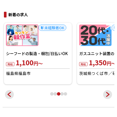
新着の求人
未経験者OK
シーフードの製造・梱包/日払いOK
ガスユニット装置の製
1,100
1,350
円～
円～
時給
時給
福島県福島市
茨城県つくば市
研