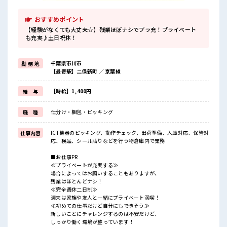
おすすめポイント
【経験がなくても大丈夫☆】残業ほぼナシでプラ充！プライベート
も充実♪土日祝休！
千葉県市川市
勤 務 地
【最寄駅】二俣新町 ／ 京葉線
【時給】1,400円
給 与
仕分け・梱包・ピッキング
職 種
ICT機器のピッキング、動作チェック、出荷準備、入庫対応、保管対
仕事内容
応、検品、シール貼りなどを行う物倉庫内で業務
■お仕事PR
≪プライベートが充実する≫
場合によってはお願いすることもありますが、
残業はほとんどナシ！
≪完全週休二日制≫
週末は家族や友人と一緒にプライベート満喫！
≪初めての仕事だけど自分にもできそう≫
新しいことにチャレンジするのは不安だけど、
しっかり働く環境が整っています！