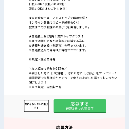
日払いOK！支払い額は7割！
即払いOKのオシゴトもあり！
★来社登録不要！ノンストップで職場見学！
オンライン登録でスピード就業もOK！
就業までの接触機会の最小化を実現しました。
★交通費上限3万円！業界トップクラス！
当社では働くあなたの負担を軽減する為に
交通費別途支給（非課税）を行っています。
※交通費込みの場合は所得税がかかります。
※規定・支払条件有
＼友人紹介で特典をGET★／
⇒紹介した方に【10万円】、された方に【5万円】をプレゼント！
期間限定で金額増加キャンペーン中！お友だちを誘っておこづかい
GETしよう！
※全て規定・支払条件有
応募する
気になるリストに追加
する
最短2分で応募完了
応募方法