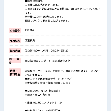
■職場の雰囲気
入社後に配属先が決定します。
入社から1ヶ月間は日勤のみの勤務なので体の負担も少なくて安心
です。
その後に2交替で勤務になります。
長期でジックリ勤めることができます。
132214
広告番号
派遣社員
雇用形態
(2交替)8:00～16:55、20:25～翌5:20
勤務時間
休日・休
土日(会社カレンダー) ※大型連休あり
暇
待遇・
各種保険・手当、有給、制服あり、通勤交通費別途支給 ※規定・
福利厚生
支払い条件あり
◆オンライン医師相談サポート(24H対応)
※喫煙環境：禁煙・分煙（就業先による）
◆日払いOK！支払い額は7割！
※規定・支払い条件有
≪当社の就業3大メリット！！≫
★給料日より前にお給料GET★