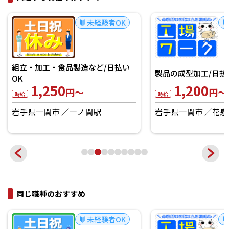
未経験者OK
組立・加工・食品製造など/日払い
製品の成型加工/日払
OK
1,250
1,200
円～
円～
時給
時給
岩手県一関市
一ノ関駅
岩手県一関市
花泉
同じ職種のおすすめ
未経験者OK