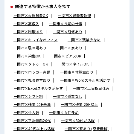
関連する特徴から求人を探す
一関市×未経験者OK
一関市×経験者歓迎
一関市×高収入
一関市×長期の仕事
一関市×制服あり
一関市×研修あり
一関市×キレイなオフィス
一関市×残業少なめ
一関市×駐車場あり
一関市×寮あり
一関市×染髪OK
一関市×ピアスOK
一関市×タトゥーOK
一関市×ネイルOK
一関市×ロッカー完備
一関市×休憩室あり
一関市×社員食堂あり
一関市×Wordスキルを活かす
一関市×Excelスキルを活かす
一関市×土日祝日休み
一関市×シフト制
一関市×残業なし
一関市×残業 20H未満
一関市×残業 20H以上
一関市×少人数
一関市×女性多め
一関市×平均年齢20代
一関市×30代が活躍
一関市×40代以上も活躍
一関市×寮あり (寮費無料)