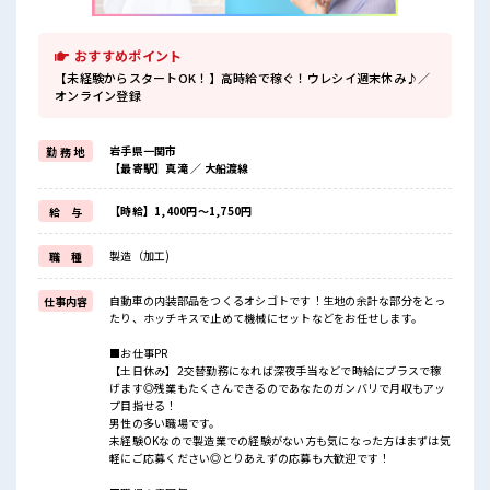
おすすめポイント
【未経験からスタートOK！】高時給で稼ぐ！ウレシイ週末休み♪／
オンライン登録
岩手県一関市
勤 務 地
【最寄駅】真滝 ／ 大船渡線
【時給】1,400円～1,750円
給 与
製造（加工)
職 種
自動車の内装部品をつくるオシゴトです！生地の余計な部分をとっ
仕事内容
たり、ホッチキスで止めて機械にセットなどをお任せします。
■お仕事PR
【土日休み】2交替勤務になれば深夜手当などで時給にプラスで稼
げます◎残業もたくさんできるのであなたのガンバリで月収もアッ
プ目指せる！
男性の多い職場です。
未経験OKなので製造業での経験がない方も気になった方はまずは気
軽にご応募ください◎とりあえずの応募も大歓迎です！