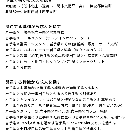
大船渡市
花巻市
北上市
遠野市
一関市
八幡平市
奥州市
紫波郡紫波町
胆沢郡金ケ崎町
西磐井郡平泉町
関連する職種から求人を探す
岩手県×一般事務
岩手県×営業事務
岩手県×コールセンター(テレフォンオペレーター)
岩手県×営業アシスタント
岩手県×その他(営業・販売・サービス系)
岩手県×CADオペレーター
岩手県×製造（組立・組み付け）
岩手県×製造（加工)
岩手県×食品製造
岩手県×生産管理・品質管理
岩手県×仕分け・梱包・ピッキング
岩手県×フォークリフト
岩手県×軽作業
関連する特徴から求人を探す
岩手県×未経験者OK
岩手県×経験者歓迎
岩手県×高収入
岩手県×長期の仕事
岩手県×制服あり
岩手県×研修あり
岩手県×キレイなオフィス
岩手県×残業少なめ
岩手県×駐車場あり
岩手県×寮あり
岩手県×扶養範囲内
岩手県×染髪OK
岩手県×ピアスOK
岩手県×タトゥーOK
岩手県×ネイルOK
岩手県×ロッカー完備
岩手県×休憩室あり
岩手県×社員食堂あり
岩手県×Wordスキルを活かす
岩手県×Excelスキルを活かす
岩手県×PowerPointスキルを活かす
岩手県×土日祝日休み
岩手県×シフト制
岩手県×残業なし