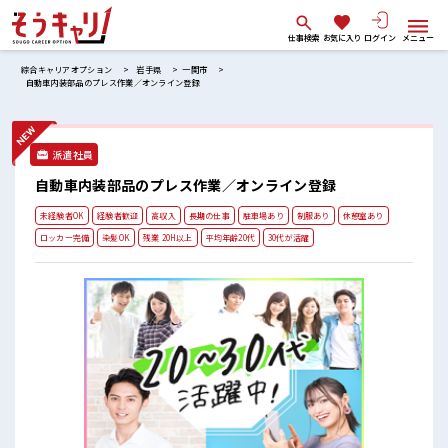
仕事検索
お気に入り
ログイン
メニュー
綜合キャリアオプション
岩手県
一関市
自動車内装部品のプレス作業／オンライン登録
派遣社員
自動車内装部品のプレス作業／オンライン登録
未経験者OK
経験者歓迎
高収入
長期の仕事
駐車場あり
制服あり
休憩室あり
ロッカー完備
染髪OK
残業 20H以上
平均年齢20代
30代が活躍