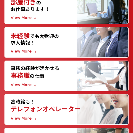
部屋付き
の
お仕事あります！
View More
未経験
でも大歓迎の
求人情報！
View More
事務の経験が活かせる
事務職
の仕事
View More
高時給も！
テレフォンオペレーター
View More