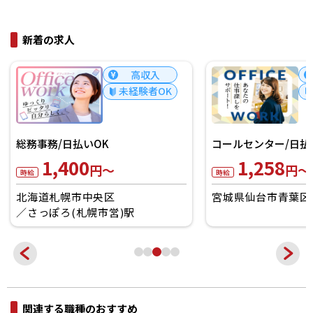
新着の求人
高収入
未経験者OK
総務事務/日払いOK
コールセンター/日払
1,400
1,258
円～
円～
時給
時給
北海道札幌市中央区
宮城県仙台市青葉区
さっぽろ(札幌市営)駅
関連する職種のおすすめ