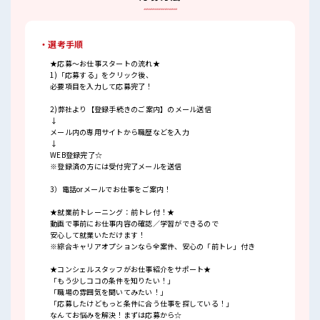
・選考手順
★応募～お仕事スタートの流れ★
1)「応募する」をクリック後、
必要項目を入力して応募完了！
2)弊社より【登録手続きのご案内】のメール送信
↓
メール内の専用サイトから職歴などを入力
↓
WEB登録完了☆
※登録済の方には受付完了メールを送信
3）電話orメールでお仕事をご案内！
★就業前トレーニング：前トレ付！★
動画で事前にお仕事内容の確認／学習ができるので
安心して就業いただけます！
※綜合キャリアオプションなら全案件、安心の「前トレ」付き
★コンシェルスタッフがお仕事紹介をサポート★
「もう少しココの条件を知りたい！」
「職場の雰囲気を聞いてみたい！」
「応募したけどもっと条件に合う仕事を探している！」
なんてお悩みを解決！まずは応募から☆