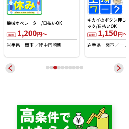
キカイのボタン押し
機械オペレーター/日払いOK
ック/日払いOK
1,200
1,150
円～
円～
時給
時給
岩手県一関市
陸中門崎駅
岩手県一関市
一ノ