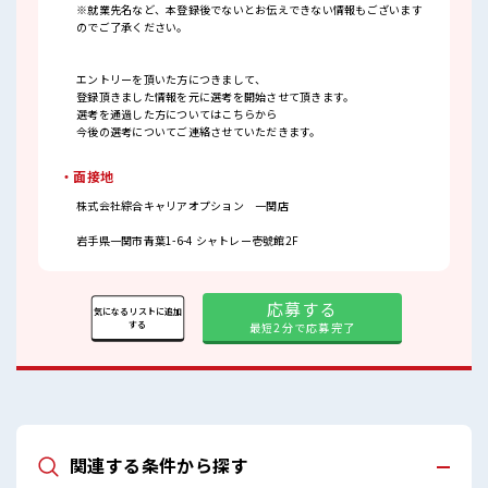
※就業先名など、本登録後でないとお伝えできない情報もございます
のでご了承ください。
エントリーを頂いた方につきまして、
登録頂きました情報を元に選考を開始させて頂きます。
選考を通過した方についてはこちらから
今後の選考についてご連絡させていただきます。
・面接地
株式会社綜合キャリアオプション 一関店
岩手県一関市青葉1-6-4 シャトレー壱號館2F
応募する
気になるリストに追加
する
最短2分で応募完了
関連する条件から探す