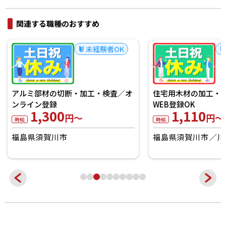
関連する職種のおすすめ
未経験者OK
アルミ部材の切断・加工・検査／オ
住宅用木材の加工・
ンライン登録
WEB登録OK
1,300
1,110
円～
円～
時給
時給
福島県須賀川市
福島県須賀川市
川