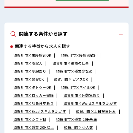
関連する条件から探す
関連する特徴から求人を探す
須賀川市×未経験者OK
須賀川市×経験者歓迎
須賀川市×高収入
須賀川市×長期の仕事
須賀川市×制服あり
須賀川市×残業少なめ
須賀川市×染髪OK
須賀川市×ピアスOK
須賀川市×タトゥーOK
須賀川市×ネイルOK
須賀川市×ロッカー完備
須賀川市×休憩室あり
須賀川市×社員食堂あり
須賀川市×Wordスキルを活かす
須賀川市×Excelスキルを活かす
須賀川市×土日祝日休み
須賀川市×シフト制
須賀川市×残業 20H未満
須賀川市×残業 20H以上
須賀川市×少人数