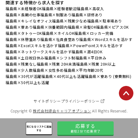
関連する特徴から求人を探す
福島県×未経験者OK
福島県×経験者歓迎
福島県×高収入
福島県×長期の仕事
福島県×制服あり
福島県×研修あり
福島県×キレイなオフィス
福島県×残業少なめ
福島県×駐車場あり
福島県×寮あり
福島県×扶養範囲内
福島県×染髪OK
福島県×ピアスOK
福島県×タトゥーOK
福島県×ネイルOK
福島県×ロッカー完備
福島県×休憩室あり
福島県×社員食堂あり
福島県×Wordスキルを活かす
福島県×Excelスキルを活かす
福島県×PowerPointスキルを活かす
福島県×ネットワークスキルを活かす
福島県×週4日OK
福島県×土日祝日休み
福島県×シフト制
福島県×平日休み
福島県×残業なし
福島県×残業 20H未満
福島県×残業 20H以上
福島県×少人数
福島県×女性多め
福島県×平均年齢20代
福島県×30代が活躍
福島県×40代以上も活躍
福島県×寮あり (寮費無料)
福島県×50代以上も活躍
サイトポリシー
プライバシーポリシー
Copyright ©
株式会社綜合キャリアオプション
All Rights Reserved.
応募する
気になるリストに追加
する
最短2分で応募完了