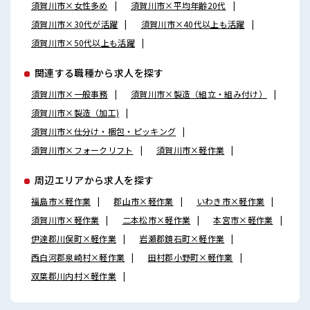
須賀川市×女性多め
須賀川市×平均年齢20代
須賀川市×30代が活躍
須賀川市×40代以上も活躍
須賀川市×50代以上も活躍
関連する職種から求人を探す
須賀川市×一般事務
須賀川市×製造（組立・組み付け）
須賀川市×製造（加工)
須賀川市×仕分け・梱包・ピッキング
須賀川市×フォークリフト
須賀川市×軽作業
周辺エリアから求人を探す
福島市×軽作業
郡山市×軽作業
いわき市×軽作業
須賀川市×軽作業
二本松市×軽作業
本宮市×軽作業
伊達郡川俣町×軽作業
岩瀬郡鏡石町×軽作業
西白河郡泉崎村×軽作業
田村郡小野町×軽作業
双葉郡川内村×軽作業