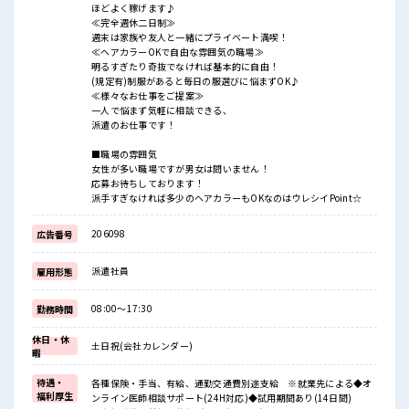
ほどよく稼げます♪
≪完全週休二日制≫
週末は家族や友人と一緒にプライベート満喫！
≪ヘアカラーOKで自由な雰囲気の職場≫
明るすぎたり奇抜でなければ基本的に自由！
(規定有)制服があると毎日の服選びに悩まずOK♪
≪様々なお仕事をご提案≫
一人で悩まず気軽に相談できる、
派遣のお仕事です！
■職場の雰囲気
女性が多い職場ですが男女は問いません！
応募お待ちしております！
派手すぎなければ多少のヘアカラーもOKなのはウレシイPoint☆
206098
広告番号
派遣社員
雇用形態
08:00～17:30
勤務時間
休日・休
土日祝(会社カレンダー)
暇
待遇・
各種保険・手当、有給、通勤交通費別途支給 ※就業先による◆オ
福利厚生
ンライン医師相談サポート(24H対応)◆試用期間あり(14日間)