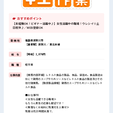
おすすめポイント
【未経験OK！ビギナー活躍中♪】女性活躍中の職場！ウレシイ☆土
日祝休♪／WEB登録OK
福島県須賀川市
勤 務 地
【最寄駅】須賀川 ／ 東北本線
【時給】1,076円
給 与
軽作業
職 種
【業務内容詳細】レトルト食品の製品、検品、袋詰め。食品製造会
仕事内容
社にて鍋用のスープやたれソースなどレトルト食品の製造及びその
他付随業務。【取扱製品情報】鍋用のスープやたれソースなどレト
ルト食品
■お仕事PR
≪女性も活躍できる職場≫
もちろん男性の応募も歓迎です！
≪無理なくお給料に残業代を上乗せ≫
残業は月20時間未満で、