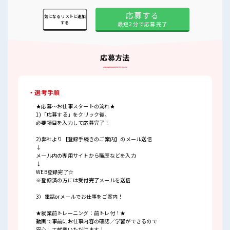
応募する
気になるリストに追加
する
最短2分で応募完了
応募方法
・選考手順
★応募～お仕事スタートの流れ★
1)「応募する」をクリック後、
必要項目を入力して応募完了！
2)弊社より【登録手続きのご案内】のメール送信
↓
メール内の専用サイトから職歴などを入力
↓
WEB登録完了☆
※登録済の方には受付完了メールを送信
3）電話orメールでお仕事をご案内！
★就業前トレーニング：前トレ付！★
動画で事前にお仕事内容の確認／学習ができるので
安心して就業いただけます！