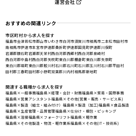
運営会社
おすすめの関連リンク
市区町村から求人を探す
福島市
会津若松市
郡山市
いわき市
白河市
須賀川市
相馬市
二本松市
田村市
南相馬市
伊達市
本宮市
伊達郡桑折町
伊達郡国見町
伊達郡川俣町
岩瀬郡鏡石町
岩瀬郡天栄村
西白河郡西郷村
西白河郡泉崎村
西白河郡中島村
西白河郡矢吹町
東白川郡棚倉町
東白川郡矢祭町
東白川郡塙町
東白川郡鮫川村
石川郡石川町
石川郡玉川村
石川郡平田村
田村郡三春町
田村郡小野町
双葉郡川内村
相馬郡新地町
関連する職種から求人を探す
福島県×一般事務
福島県×経理・会計・財務
福島県×貿易・国際事務
福島県×営業アシスタント
福島県×その他(営業・販売・サービス系)
福島県×製造（組立・組み付け）
福島県×製造（加工)
福島県×食品製造
福島県×生産管理・品質管理
福島県×仕分け・梱包・ピッキング
福島県×溶接
福島県×フォークリフト
福島県×軽作業
福島県×その他製造・物流・軽作業系
福島県×その他(IT・技術系)