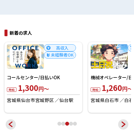
新着の求人
高収入
未経験者OK
コールセンター/日払いOK
機械オペレーター/日
1,300
1,260
円～
円～
時給
時給
宮城県仙台市宮城野区
仙台駅
宮城県白石市
白石