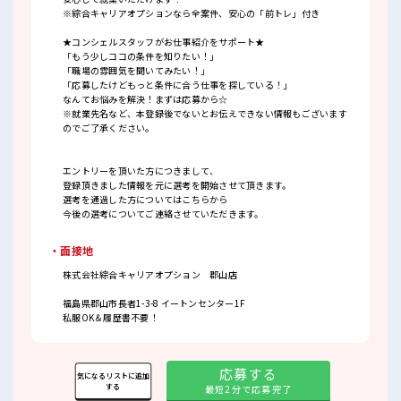
※綜合キャリアオプションなら全案件、安心の「前トレ」付き
★コンシェルスタッフがお仕事紹介をサポート★
「もう少しココの条件を知りたい！」
「職場の雰囲気を聞いてみたい！」
「応募したけどもっと条件に合う仕事を探している！」
なんてお悩みを解決！まずは応募から☆
※就業先名など、本登録後でないとお伝えできない情報もございます
のでご了承ください。
エントリーを頂いた方につきまして、
登録頂きました情報を元に選考を開始させて頂きます。
選考を通過した方についてはこちらから
今後の選考についてご連絡させていただきます。
・面接地
株式会社綜合キャリアオプション 郡山店
福島県郡山市長者1-3-8 イートンセンター1F
私服OK＆履歴書不要！
応募する
気になるリストに追加
する
最短2分で応募完了