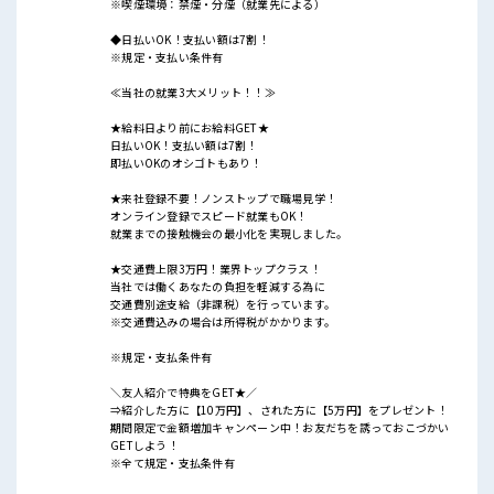
※喫煙環境：禁煙・分煙（就業先による）
◆日払いOK！支払い額は7割！
※規定・支払い条件有
≪当社の就業3大メリット！！≫
★給料日より前にお給料GET★
日払いOK！支払い額は7割！
即払いOKのオシゴトもあり！
★来社登録不要！ノンストップで職場見学！
オンライン登録でスピード就業もOK！
就業までの接触機会の最小化を実現しました。
★交通費上限3万円！業界トップクラス！
当社では働くあなたの負担を軽減する為に
交通費別途支給（非課税）を行っています。
※交通費込みの場合は所得税がかかります。
※規定・支払条件有
＼友人紹介で特典をGET★／
⇒紹介した方に【10万円】、された方に【5万円】をプレゼント！
期間限定で金額増加キャンペーン中！お友だちを誘っておこづかい
GETしよう！
※全て規定・支払条件有