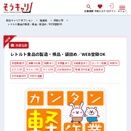
仕事検索
お気に入り
ログイン
メニュー
綜合キャリアオプション
福島県
須賀川市
レトルト食品の製造・検品・袋詰め／WEB登録OK
派遣社員
レトルト食品の製造・検品・袋詰め／WEB登録OK
未経験者OK
長期の仕事
制服あり
休憩室あり
社員食堂あり
ロッカー完備
染髪OK
ピアスOK
タトゥーOK
ネイルOK
土日祝日休み
残業 20H未満
女性多め
平均年齢20代
30代が活躍