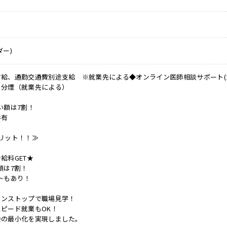
ダー)
給、通勤交通費別途支給 ※就業先による◆オンライン医師相談サポート(24H
・分煙（就業先による）
い額は7割！
件有
リット！！≫
給料GET★
額は7割！
トもあり！
ノンストップで職場見学！
ピード就業もOK！
会の最小化を実現しました。