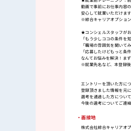
★就業前トレーニング：
動画で事前にお仕事内容
安心して就業いただけま
※綜合キャリアオプショ
★コンシェルスタッフが
「もう少しココの条件を
「職場の雰囲気を聞いて
「応募したけどもっと条
なんてお悩みを解決！ま
※就業先名など、本登録
エントリーを頂いた方に
登録頂きました情報を元
選考を通過した方につい
今後の選考についてご連
・面接地
株式会社綜合キャリアオ