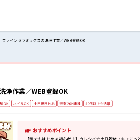
ファインセラミックスの洗浄作業／WEB登録OK
ログイン
閉じる
る
スト
洗浄作業／WEB登録OK
髪OK
ネイルOK
土日祝日休み
残業 20H未満
40代以上も活躍
おすすめポイント
【誰でもはじめは初心者♪】ウレシイ☆土日祝休♪ちょこっと