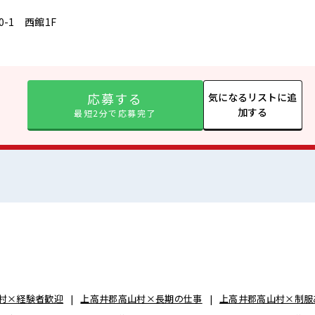
-1 西館1F
応募する
気になるリストに追
加する
最短2分で応募完了
村×経験者歓迎
上高井郡高山村×長期の仕事
上高井郡高山村×制服