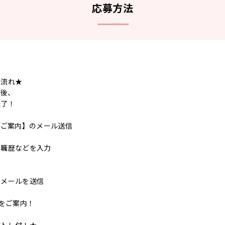
応募方法
の流れ★
ク後、
完了！
のご案内】のメール送信
ら職歴などを入力
了メールを送信
事をご案内！