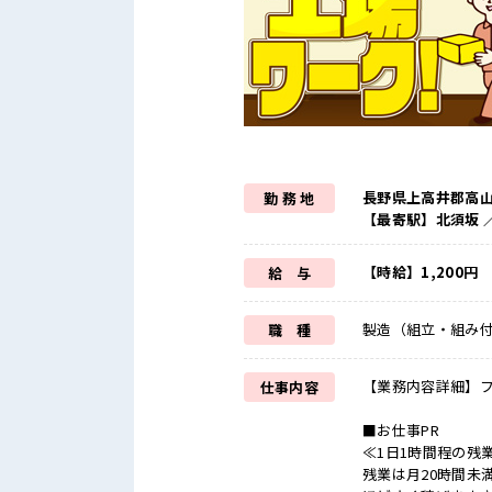
長野県上高井郡高
勤 務 地
【最寄駅】北須坂 
【時給】1,200円
給 与
製造（組立・組み
職 種
【業務内容詳細】
仕事内容
■お仕事PR
≪1日1時間程の残
残業は月20時間未