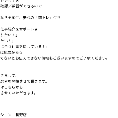
前トレ付！★
の確認／学習ができるので
す！
ンなら全案件、安心の「前トレ」付き
お仕事紹介をサポート★
知りたい！」
みたい！」
件に合う仕事を探している！」
ずは応募から☆
後でないとお伝えできない情報もございますのでご了承ください。
つきまして、
に選考を開始させて頂きます。
てはこちらから
絡させていただきます。
プション 長野店