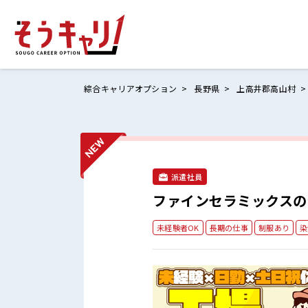
綜合キャリアオプション
長野県
上高井郡高山村
ホームにもど
お仕事検索
派遣社員
お気に入りリ
ファインセラミックスの
お問い合わせ
未経験者OK
長期の仕事
制服あり
染
ログイン