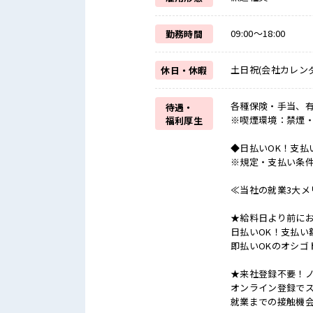
09:00～18:00
勤務時間
土日祝(会社カレン
休日・休暇
各種保険・手当、有
待遇・
※喫煙環境：禁煙
福利厚生
◆日払いOK！支払
※規定・支払い条
≪当社の就業3大メ
★給料日より前にお
日払いOK！支払い
即払いOKのオシゴ
★来社登録不要！
オンライン登録でス
就業までの接触機