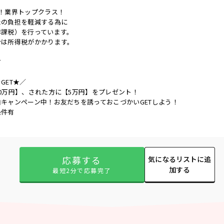
！業界トップクラス！
たの負担を軽減する為に
非課税）を行っています。
合は所得税がかかります。
有
GET★／
0万円】、された方に【5万円】をプレゼント！
キャンペーン中！お友だちを誘っておこづかいGETしよう！
条件有
応募する
気になるリストに追
加する
最短2分で応募完了