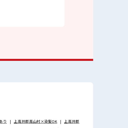
あり
上高井郡高山村×染髪OK
上高井郡