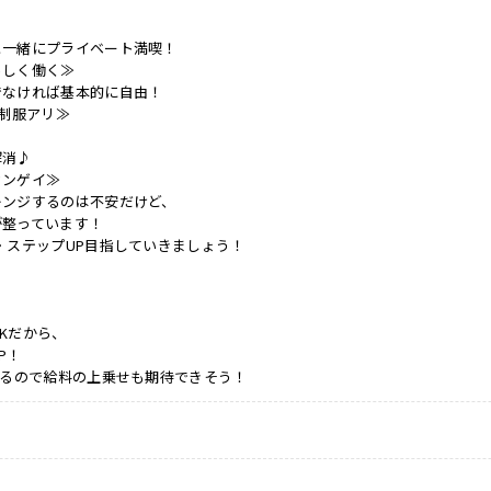
♪
と一緒にプライベート満喫！
らしく働く≫
でなければ基本的に自由！
ク制服アリ≫
解消♪
カンゲイ≫
レンジするのは不安だけど、
が整っています！
・ステップUP目指していきましょう！
Kだから、
P！
あるので給料の上乗せも期待できそう！