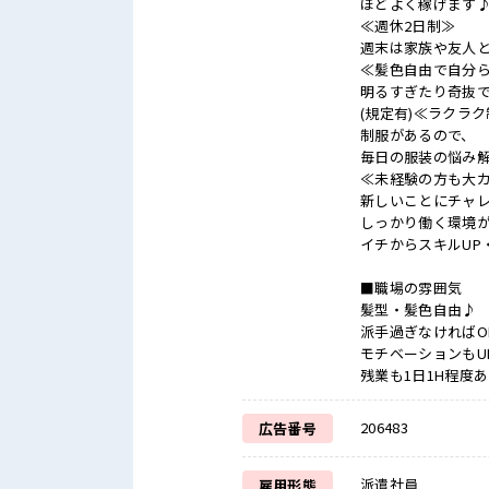
ほどよく稼げます
≪週休2日制≫
週末は家族や友人
≪髪色自由で自分
明るすぎたり奇抜
(規定有)≪ラクラ
制服があるので、
毎日の服装の悩み
≪未経験の方も大
新しいことにチャ
しっかり働く環境
イチからスキルUP
■職場の雰囲気
髪型・髪色自由♪
派手過ぎなければO
モチベーションもU
残業も1日1H程度
206483
広告番号
派遣社員
雇用形態