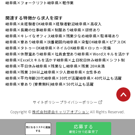
岐阜県×フォークリフト
岐阜県×軽作業
関連する特徴から求人を探す
岐阜県×未経験者OK
岐阜県×経験者歓迎
岐阜県×高収入
岐阜県×長期の仕事
岐阜県×制服あり
岐阜県×研修あり
岐阜県×キレイなオフィス
岐阜県×残業少なめ
岐阜県×駐車場あり
岐阜県×寮あり
岐阜県×扶養範囲内
岐阜県×染髪OK
岐阜県×ピアスOK
岐阜県×タトゥーOK
岐阜県×ネイルOK
岐阜県×ロッカー完備
岐阜県×休憩室あり
岐阜県×社員食堂あり
岐阜県×Wordスキルを活かす
岐阜県×Excelスキルを活かす
岐阜県×土日祝日休み
岐阜県×シフト制
岐阜県×平日休み
岐阜県×残業なし
岐阜県×残業 20H未満
岐阜県×残業 20H以上
岐阜県×少人数
岐阜県×女性多め
岐阜県×平均年齢20代
岐阜県×30代が活躍
岐阜県×40代以上も活躍
岐阜県×寮あり (寮費無料)
岐阜県×50代以上も活躍
サイトポリシー
プライバシーポリシー
Copyright ©
株式会社綜合キャリアオプション
All Rights Reserved.
応募する
気になるリストに追加
する
最短2分で応募完了