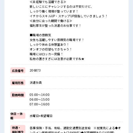
≪未経験でも活躍できる≫
新しいことにチャレンジするのは不安だけど、
しっかり働く環境が整っています！
イチからスキルUP・ステップUP目指していきましょう！
≪自分に合った期間で働ける≫
福利厚生が整った派遣のお仕事です！
■職場の雰囲気
女性も活躍しやすい雰囲気の職場です！
しっかり休める休憩室あり！
オンオフの切替もできちゃう！
職場にはロッカー完備！
私物の置きすぎには注意が必要ですね★
206873
広告番号
派遣社員
雇用形態
05:00～14:00
勤務時間
06:00～15:00
07:00～16:00
休日・休
水曜日+希望曜日
暇
待遇・
各種保険・手当、有給、通勤交通費別途支給 ※就業先による◆オ
福利厚生
ンライン医師相談サポート(24H対応)◆試用期間あり(14日間)