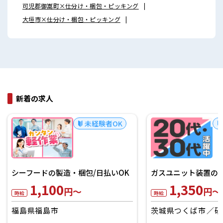
可児郡御嵩町×仕分け・梱包・ピッキング
大垣市×仕分け・梱包・ピッキング
新着の求人
未経験者OK
シーフードの製造・梱包/日払いOK
ガスユニット装置の製
1,100
1,350
円～
円～
時給
時給
福島県福島市
茨城県つくば市
研