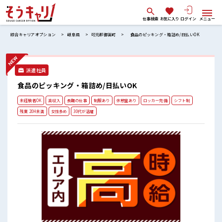
仕事検索
お気に入り
ログイン
メニュー
綜合キャリアオプション
岐阜県
可児郡御嵩町
食品のピッキング・箱詰め/日払いOK
派遣社員
食品のピッキング・箱詰め/日払いOK
未経験者OK
高収入
長期の仕事
制服あり
休憩室あり
ロッカー完備
シフト制
残業 20H未満
女性多め
30代が活躍