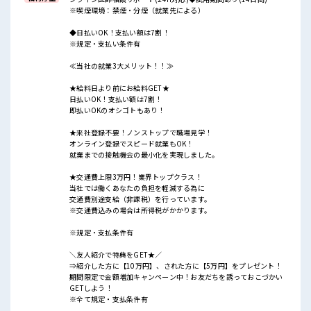
※喫煙環境：禁煙・分煙（就業先による）
◆日払いOK！支払い額は7割！
※規定・支払い条件有
≪当社の就業3大メリット！！≫
★給料日より前にお給料GET★
日払いOK！支払い額は7割！
即払いOKのオシゴトもあり！
★来社登録不要！ノンストップで職場見学！
オンライン登録でスピード就業もOK！
就業までの接触機会の最小化を実現しました。
★交通費上限3万円！業界トップクラス！
当社では働くあなたの負担を軽減する為に
交通費別途支給（非課税）を行っています。
※交通費込みの場合は所得税がかかります。
※規定・支払条件有
＼友人紹介で特典をGET★／
⇒紹介した方に【10万円】、された方に【5万円】をプレゼント！
期間限定で金額増加キャンペーン中！お友だちを誘っておこづかい
GETしよう！
※全て規定・支払条件有