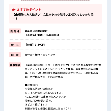
おすすめポイント
【未経験の方大歓迎♪】女性が多めの職場♪高収入でしっかり稼
ぐ！
岐阜県可児郡御嵩町
勤 務 地
【最寄駅】御嵩 ／ 名鉄広見線
【時給】1,500円
給 与
仕分け・梱包・ピッキング
職 種
【業務内容詳細】スタートボタンを押して表示される数字の数の食
仕事内容
品をパレットに詰めていくピッキング作業。重量物なしの単純作
業。5:00～20:00の間で就業時間の希望が出せる。【取扱製品情
報】大手食品チェーン店向け食品
■お仕事PR
≪女性も活躍中の職場≫
もちろん男性の応募もOKですよ！
≪1日1時間程の残業で収入アップ≫
残業は月20時間未満で、
ほどよく稼げます♪
制服があると毎日の服選びに悩まずOK♪