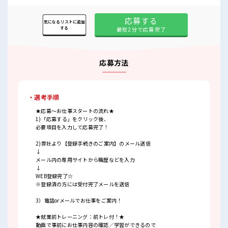
応募する
気になるリストに追加
する
最短2分で応募完了
応募方法
・選考手順
★応募～お仕事スタートの流れ★
1)「応募する」をクリック後、
必要項目を入力して応募完了！
2)弊社より【登録手続きのご案内】のメール送信
↓
メール内の専用サイトから職歴などを入力
↓
WEB登録完了☆
※登録済の方には受付完了メールを送信
3）電話orメールでお仕事をご案内！
★就業前トレーニング：前トレ付！★
動画で事前にお仕事内容の確認／学習ができるので