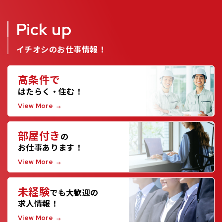
Pick up
イチオシのお仕事情報！
高条件で
はたらく・住む！
View More
部屋付き
の
お仕事あります！
View More
未経験
でも大歓迎の
求人情報！
View More