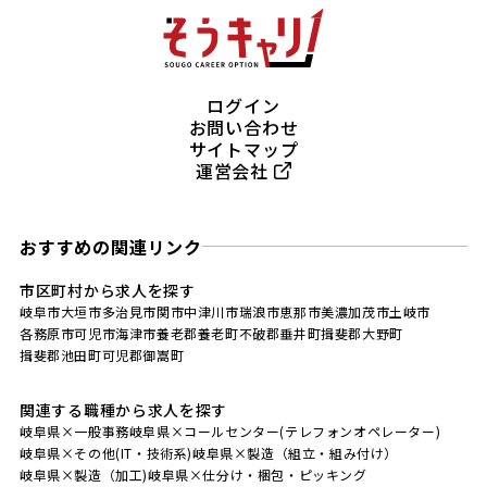
ログイン
お問い合わせ
サイトマップ
運営会社
おすすめの関連リンク
市区町村から求人を探す
岐阜市
大垣市
多治見市
関市
中津川市
瑞浪市
恵那市
美濃加茂市
土岐市
各務原市
可児市
海津市
養老郡養老町
不破郡垂井町
揖斐郡大野町
揖斐郡池田町
可児郡御嵩町
関連する職種から求人を探す
岐阜県×一般事務
岐阜県×コールセンター(テレフォンオペレーター)
岐阜県×その他(IT・技術系)
岐阜県×製造（組立・組み付け）
岐阜県×製造（加工)
岐阜県×仕分け・梱包・ピッキング