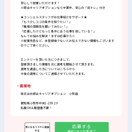
安心して就業いただけます！
※綜合キャリアオプションなら全案件、安心の「前トレ」付き
★コンシェルスタッフがお仕事紹介をサポート★
「もう少しココの条件を知りたい！」
「職場の雰囲気を聞いてみたい！」
「応募したけどもっと条件に合う仕事を探している！」
なんてお悩みを解決！まずは応募から☆
※就業先名など、本登録後でないとお伝えできない情報もございます
のでご了承ください。
エントリーを頂いた方につきまして、
登録頂きました情報を元に選考を開始させて頂きます。
選考を通過した方についてはこちらから
今後の選考についてご連絡させていただきます。
・面接地
株式会社綜合キャリアオプション 小牧店
愛知県小牧市中央1-239 2Ｆ
私服OK＆履歴書不要！
応募する
気になるリストに追加
する
最短2分で応募完了