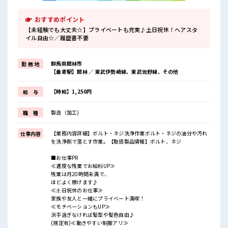
おすすめポイント
【未経験でも大丈夫☆】プライベートも充実♪土日祝休！ヘアスタ
イル自由☆／履歴書不要
群馬県館林市
勤 務 地
【最寄駅】館林 ／ 東武伊勢崎線、東武佐野線、その他
【時給】1,250円
給 与
製造（加工)
職 種
【業務内容詳細】ボルト・ネジ洗浄作業ボルト・ネジの油分や汚れ
仕事内容
を洗浄剤で落とす作業。【取扱製品情報】ボルト、ネジ
■お仕事PR
≪適度な残業でお給料UP≫
残業は月20時間未満で、
ほどよく稼げます♪
≪土日祝休のお仕事≫
家族や友人と一緒にプライベート満喫！
≪モチベーションもUP≫
派手過ぎなければ髪型や髪色自由♪
(規定有)≪動きやすい制服アリ≫