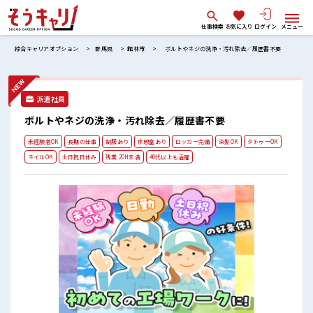
仕事検索
お気に入り
ログイン
メニュー
綜合キャリアオプション
群馬県
館林市
ボルトやネジの洗浄・汚れ除去／履歴書不要
派遣社員
ボルトやネジの洗浄・汚れ除去／履歴書不要
未経験者OK
長期の仕事
制服あり
休憩室あり
ロッカー完備
染髪OK
タトゥーOK
ネイルOK
土日祝日休み
残業 20H未満
40代以上も活躍