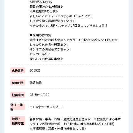
制服があるので、
毎日の服装の悩み解消♪
≪未経験OKの仕事≫
新しいことにチャレンジするのは不安だけど、
しっかり働く環境が整っています！
イチからスキルUP・ステップUP目指していきましょう！
■職場の雰囲気
派手すぎなければ多少のヘアカラーもOKなのはウレシイPoint☆
しっかり休める休憩室あり！
オンオフの切替もできちゃう！
ロッカーあり！
安心してお仕事に集中♪
206925
広告番号
派遣社員
雇用形態
08:30～17:00
勤務時間
休日・休
土日祝(会社カレンダー)
暇
待遇・
各種保険・手当、有給、通勤交通費別途支給 ※就業先による◆オ
福利厚生
ンライン医師相談サポート(24H対応)◆試用期間あり(14日間)
※喫煙環境：禁煙・分煙（就業先による）