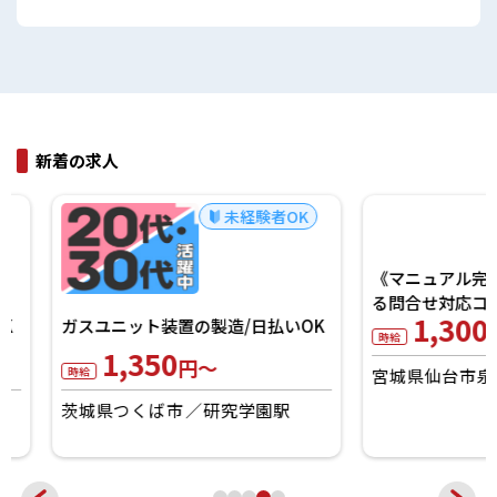
新着の求人
未経験者OK
《マニュアル完備》
ガスユニット装置の製造/日払いOK
る問合せ対応コール！
1,350
1,300
円～
円～
時給
時給
茨城県つくば市
研究学園駅
宮城県仙台市泉区