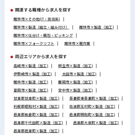
関連する職種から求人を探す
館林市×その他(IT・技術系)
館林市×製造（組立・組み付け）
館林市×製造（加工)
館林市×仕分け・梱包・ピッキング
館林市×フォークリフト
館林市×軽作業
周辺エリアから求人を探す
高崎市×製造（加工)
桐生市×製造（加工)
伊勢崎市×製造（加工)
太田市×製造（加工)
館林市×製造（加工)
藤岡市×製造（加工)
富岡市×製造（加工)
安中市×製造（加工)
甘楽郡甘楽町×製造（加工)
吾妻郡東吾妻町×製造（加工)
利根郡昭和村×製造（加工)
佐波郡玉村町×製造（加工)
邑楽郡板倉町×製造（加工)
邑楽郡明和町×製造（加工)
邑楽郡千代田町×製造（加工)
邑楽郡大泉町×製造（加工)
邑楽郡邑楽町×製造（加工)