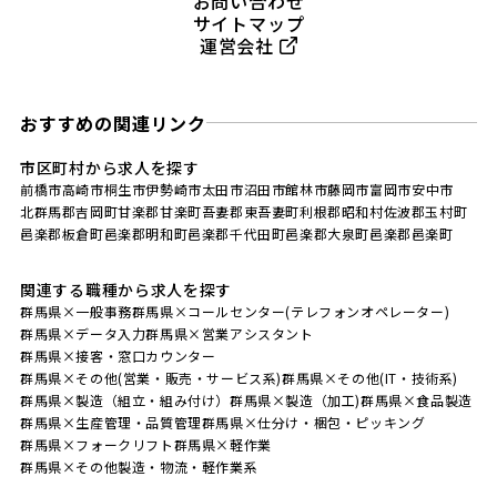
お問い合わせ
サイトマップ
運営会社
おすすめの関連リンク
市区町村から求人を探す
前橋市
高崎市
桐生市
伊勢崎市
太田市
沼田市
館林市
藤岡市
富岡市
安中市
北群馬郡吉岡町
甘楽郡甘楽町
吾妻郡東吾妻町
利根郡昭和村
佐波郡玉村町
邑楽郡板倉町
邑楽郡明和町
邑楽郡千代田町
邑楽郡大泉町
邑楽郡邑楽町
関連する職種から求人を探す
群馬県×一般事務
群馬県×コールセンター(テレフォンオペレーター)
群馬県×データ入力
群馬県×営業アシスタント
群馬県×接客・窓口カウンター
群馬県×その他(営業・販売・サービス系)
群馬県×その他(IT・技術系)
群馬県×製造（組立・組み付け）
群馬県×製造（加工)
群馬県×食品製造
群馬県×生産管理・品質管理
群馬県×仕分け・梱包・ピッキング
群馬県×フォークリフト
群馬県×軽作業
群馬県×その他製造・物流・軽作業系