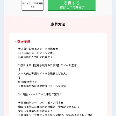
応募する
気になるリストに追加
する
最短2分で応募完了
応募方法
・選考手順
★応募～お仕事スタートの流れ★
1)「応募する」をクリック後、
必要項目を入力して応募完了！
2)弊社より【登録手続きのご案内】のメール送信
↓
メール内の専用サイトから職歴などを入力
↓
WEB登録完了☆
※登録済の方には受付完了メールを送信
3）電話orメールでお仕事をご案内！
★就業前トレーニング：前トレ付！★
動画で事前にお仕事内容の確認／学習ができるので
安心して就業いただけます！
※綜合キャリアオプションなら全案件、安心の「前トレ」付き