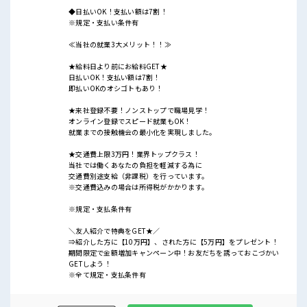
◆日払いOK！支払い額は7割！
※規定・支払い条件有
≪当社の就業3大メリット！！≫
★給料日より前にお給料GET★
日払いOK！支払い額は7割！
即払いOKのオシゴトもあり！
★来社登録不要！ノンストップで職場見学！
オンライン登録でスピード就業もOK！
就業までの接触機会の最小化を実現しました。
★交通費上限3万円！業界トップクラス！
当社では働くあなたの負担を軽減する為に
交通費別途支給（非課税）を行っています。
※交通費込みの場合は所得税がかかります。
※規定・支払条件有
＼友人紹介で特典をGET★／
⇒紹介した方に【10万円】、された方に【5万円】をプレゼント！
期間限定で金額増加キャンペーン中！お友だちを誘っておこづかい
GETしよう！
※全て規定・支払条件有