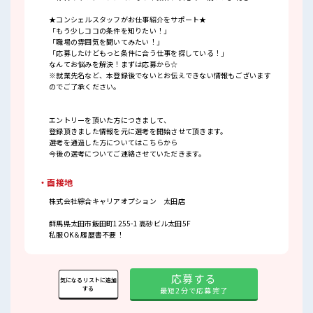
★コンシェルスタッフがお仕事紹介をサポート★
「もう少しココの条件を知りたい！」
「職場の雰囲気を聞いてみたい！」
「応募したけどもっと条件に合う仕事を探している！」
なんてお悩みを解決！まずは応募から☆
※就業先名など、本登録後でないとお伝えできない情報もございます
のでご了承ください。
エントリーを頂いた方につきまして、
登録頂きました情報を元に選考を開始させて頂きます。
選考を通過した方についてはこちらから
今後の選考についてご連絡させていただきます。
・面接地
株式会社綜合キャリアオプション 太田店
群馬県太田市飯田町1255-1 高砂ビル太田5F
私服OK＆履歴書不要！
応募する
気になるリストに追加
する
最短2分で応募完了