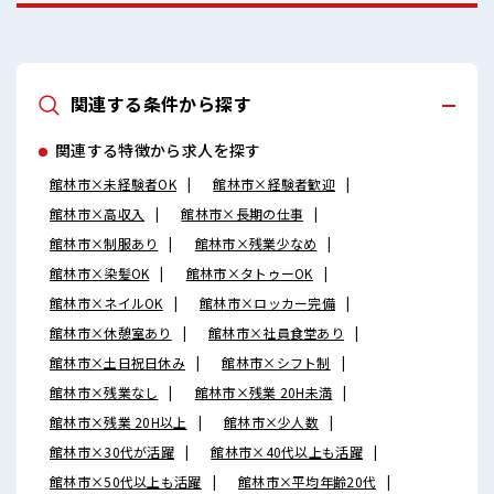
関連する条件から探す
関連する特徴から求人を探す
館林市×未経験者OK
館林市×経験者歓迎
館林市×高収入
館林市×長期の仕事
館林市×制服あり
館林市×残業少なめ
館林市×染髪OK
館林市×タトゥーOK
館林市×ネイルOK
館林市×ロッカー完備
館林市×休憩室あり
館林市×社員食堂あり
館林市×土日祝日休み
館林市×シフト制
館林市×残業なし
館林市×残業 20H未満
館林市×残業 20H以上
館林市×少人数
館林市×30代が活躍
館林市×40代以上も活躍
館林市×50代以上も活躍
館林市×平均年齢20代