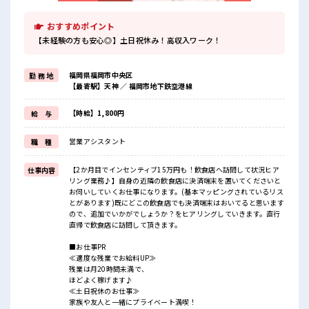
おすすめポイント
【未経験の方も安心◎】土日祝休み！高収入ワーク！
福岡県福岡市中央区
勤 務 地
【最寄駅】天神 ／ 福岡市地下鉄空港線
【時給】1,800円
給 与
営業アシスタント
職 種
【2か月目でインセンティブ15万円も！飲食店へ訪問して状況ヒア
仕事内容
リング業務♪】自身の近隣の飲食店に決済端末を置いてくださいと
お伺いしていくお仕事になります。(基本マッピングされているリス
とがあります)既にどこの飲食店でも決済端末はおいてると思います
ので、追加でいかがでしょうか？をヒアリングしていきます。直行
直帰で飲食店に訪問して頂きます。
■お仕事PR
≪適度な残業でお給料UP≫
残業は月20時間未満で、
ほどよく稼げます♪
≪土日祝休のお仕事≫
家族や友人と一緒にプライベート満喫！