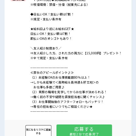
※喫煙環境：禁煙・分煙（就業先による）
◆日払いOK！支払い額は7割！
※規定・支払い条件有
★給料日より前にお給料GET★
日払いOK！支払い額は7割！
即払いOKのオシゴトもあり！
＼友人紹介制度あり／
⇒友人紹介した方、された方の両方に【15,000円】プレゼント！
※全て規定・支払い条件有
--------------------------------------
≪弊社のアピールポイント♪≫
（1）未経験OKのお仕事掲載数80％以上！
→しかも未経験で＜高時給＆高待遇＆好立地＞の
お仕事も多数ご用意♪
（2）実際の職場を見学してからお仕事が決められる！
→働く前の不安や疑問を直接担当者に聞くチャンス♪
（3）お仕事開始後のアフターフォローもバッチリ！
→専任の担当者にいつでもご相談ください★
--------------------------------------
応募する
気になるリストに追加
する
最短2分で応募完了