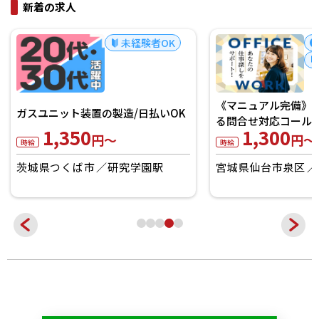
新着の求人
未経験者OK
《マニュアル完備》
ガスユニット装置の製造/日払いOK
る問合せ対応コール！
1,350
1,300
円～
円～
時給
時給
茨城県つくば市
研究学園駅
宮城県仙台市泉区