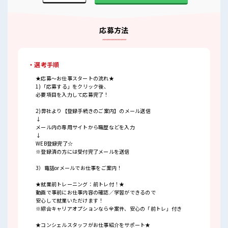
応募方法
・選考手順
★応募～お仕事スタートの流れ★
1)「応募する」をクリック後、
必要項目を入力して応募完了！
2)弊社より【登録手続きのご案内】のメール送信
↓
メール内の専用サイトから職歴などを入力
↓
WEB登録完了☆
※登録済の方には受付完了メールを送信
3）電話orメールでお仕事をご案内！
★就業前トレーニング：前トレ付！★
動画で事前にお仕事内容の確認／学習ができるので
安心して就業いただけます！
※綜合キャリアオプションなら全案件、安心の「前トレ」付き
★コンシェルスタッフがお仕事紹介をサポート★