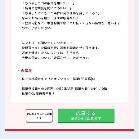
「もう少しココの条件を知りたい！」
「職場の雰囲気を聞いてみたい！」
「応募したけどもっと条件に合う仕事を探している！」
なんてお悩みを解決！まずは応募から☆
※就業先名など、本登録後でないとお伝えできない情報もございます
のでご了承ください。
エントリーを頂いた方につきまして、
登録頂きました情報を元に選考を開始させて頂きます。
選考を通過した方についてはこちらから
今後の選考についてご連絡させていただきます。
・面接地
株式会社綜合キャリアオプション 福岡(SC事務)店
福岡県福岡市中央区西中洲12番33号 福岡大同生命ビル10階
私服OK＆履歴書不要！
応募する
気になるリストに追加
する
最短2分で応募完了