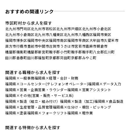
おすすめの関連リンク
市区町村から求人を探す
北九州市門司区
北九州市若松区
北九州市戸畑区
北九州市小倉北区
北九州市小倉南区
北九州市八幡東区
北九州市八幡西区
福岡市東区
福岡市博多区
福岡市中央区
福岡市南区
福岡市早良区
大牟田市
久留米市
直方市
行橋市
豊前市
中間市
古賀市
うきは市
宮若市
嘉麻市
朝倉市
糟屋郡篠栗町
糟屋郡新宮町
鞍手郡小竹町
鞍手郡鞍手町
八女郡広川町
田川郡香春町
田川郡福智町
京都郡苅田町
京都郡みやこ町
関連する職種から求人を探す
福岡県×一般事務
福岡県×経理・会計・財務
福岡県×コールセンター(テレフォンオペレーター)
福岡県×データ入力
福岡県×営業・企画営業・ラウンダー
福岡県×営業アシスタント
福岡県×その他(営業・販売・サービス系)
福岡県×製造（組立・組み付け）
福岡県×製造（加工)
福岡県×食品製造
福岡県×生産管理・品質管理
福岡県×仕分け・梱包・ピッキング
福岡県×塗装
福岡県×フォークリフト
福岡県×軽作業
関連する特徴から求人を探す