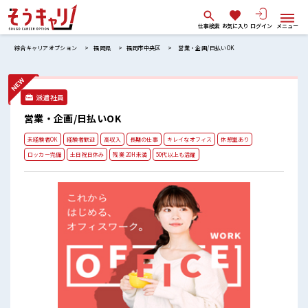
仕事検索
お気に入り
ログイン
メニュー
綜合キャリアオプション
福岡県
福岡市中央区
営業・企画/日払いOK
派遣社員
営業・企画/日払いOK
未経験者OK
経験者歓迎
高収入
長期の仕事
キレイなオフィス
休憩室あり
ロッカー完備
土日祝日休み
残業 20H未満
50代以上も活躍