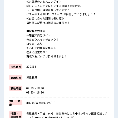
≪未経験の方も大カンゲイ≫
新しいことにチャレンジするのは不安だけど、
しっかり働く環境が整っています！
イチからスキルUP・ステップUP目指していきましょう！
≪自分に合った期間で働ける≫
福利厚生が整った派遣のお仕事です！
■職場の雰囲気
休憩室で自分タイム！
のんびりスマホチェック♪
ロッカーあり！
安心してお仕事に集中♪
程よく残業あり！
高収入もバッチリ目指せますよ！
209383
広告番号
派遣社員
雇用形態
09:30～18:30
勤務時間
09:30～18:30
休日・休
土日祝(会社カレンダー)
暇
待遇・
各種保険・手当、有給 ※就業先による◆オンライン医師相談サポ
福利厚生
ート(24H対応)◆試用期間あり(14日間)