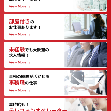
View More
部屋付き
の
お仕事あります！
View More
未経験
でも大歓迎の
求人情報！
View More
事務の経験が活かせる
事務職
の仕事
View More
高時給も！
テレフォンオペレーター