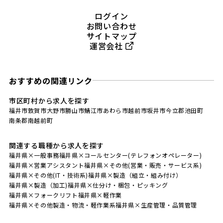
ログイン
お問い合わせ
サイトマップ
運営会社
おすすめの関連リンク
市区町村から求人を探す
福井市
敦賀市
大野市
勝山市
鯖江市
あわら市
越前市
坂井市
今立郡池田町
南条郡南越前町
関連する職種から求人を探す
福井県×一般事務
福井県×コールセンター(テレフォンオペレーター)
福井県×営業アシスタント
福井県×その他(営業・販売・サービス系)
福井県×その他(IT・技術系)
福井県×製造（組立・組み付け）
福井県×製造（加工)
福井県×仕分け・梱包・ピッキング
福井県×フォークリフト
福井県×軽作業
福井県×その他製造・物流・軽作業系
福井県×生産管理・品質管理