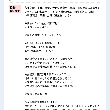
待遇・
各種保険・手当、有給、通勤交通費別途支給 ※就業先による◆オ
福利厚生
ンライン医師相談サポート(24H対応)◆試用期間あり(14日間)
※喫煙環境：禁煙・分煙（就業先による）
◆日払いOK！支払い額は7割！
※規定・支払い条件有
≪当社の就業3大メリット！！≫
★給料日より前にお給料GET★
日払いOK！支払い額は7割！
即払いOKのオシゴトもあり！
★来社登録不要！ノンストップで職場見学！
オンライン登録でスピード就業もOK！
就業までの接触機会の最小化を実現しました。
★交通費上限3万円！業界トップクラス！
当社では働くあなたの負担を軽減する為に
交通費別途支給（非課税）を行っています。
※交通費込みの場合は所得税がかかります。
※規定・支払条件有
＼友人紹介で特典をGET★／
⇒紹介した方に【10万円】、された方に【5万円】をプレゼント！
期間限定で金額増加キャンペーン中！お友だちを誘っておこづかい