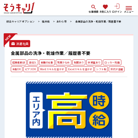
仕事検索
お気に入り
ログイン
メニュー
綜合キャリアオプション
福井県
あわら市
金属部品の洗浄・乾燥作業／履歴書不要
派遣社員
金属部品の洗浄・乾燥作業／履歴書不要
経験者歓迎
高収入
長期の仕事
残業少なめ
制服あり
休憩室あり
ロッカー完備
染髪OK
ピアスOK
Wordスキルを活かす
Excelスキルを活かす
シフト制
30代が活躍