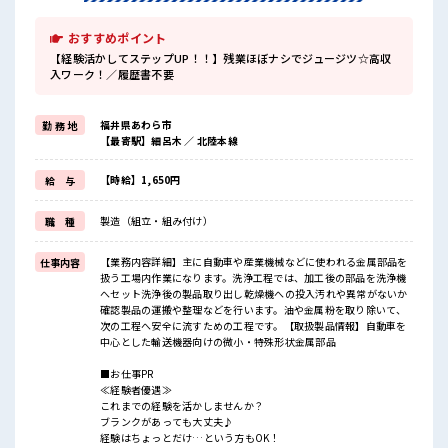
おすすめポイント
【経験活かしてステップUP！！】残業ほぼナシでジュージツ☆高収
入ワーク！／履歴書不要
福井県あわら市
勤 務 地
【最寄駅】細呂木 ／ 北陸本線
【時給】1,650円
給 与
製造（組立・組み付け）
職 種
【業務内容詳細】主に自動車や産業機械などに使われる金属部品を
仕事内容
扱う工場内作業になります。洗浄工程では、加工後の部品を洗浄機
へセット洗浄後の製品取り出し乾燥機への投入汚れや異常がないか
確認製品の運搬や整理などを行います。油や金属粉を取り除いて、
次の工程へ安全に流すための工程です。【取扱製品情報】自動車を
中心とした輸送機器向けの微小・特殊形状金属部品
■お仕事PR
≪経験者優遇≫
これまでの経験を活かしませんか？
ブランクがあっても大丈夫♪
経験はちょっとだけ…という方もOK！