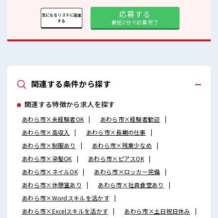
応募する
気になるリストに追加
する
最短2分で応募完了
関連する条件から探す
関連する特徴から求人を探す
あわら市×未経験者OK
あわら市×経験者歓迎
あわら市×高収入
あわら市×長期の仕事
あわら市×制服あり
あわら市×残業少なめ
あわら市×染髪OK
あわら市×ピアスOK
あわら市×ネイルOK
あわら市×ロッカー完備
あわら市×休憩室あり
あわら市×社員食堂あり
あわら市×Wordスキルを活かす
あわら市×Excelスキルを活かす
あわら市×土日祝日休み