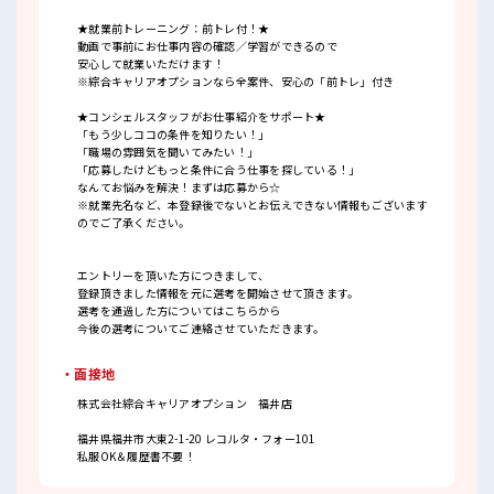
★就業前トレーニング：前トレ付！★
動画で事前にお仕事内容の確認／学習ができるので
安心して就業いただけます！
※綜合キャリアオプションなら全案件、安心の「前トレ」付き
★コンシェルスタッフがお仕事紹介をサポート★
「もう少しココの条件を知りたい！」
「職場の雰囲気を聞いてみたい！」
「応募したけどもっと条件に合う仕事を探している！」
なんてお悩みを解決！まずは応募から☆
※就業先名など、本登録後でないとお伝えできない情報もございます
のでご了承ください。
エントリーを頂いた方につきまして、
登録頂きました情報を元に選考を開始させて頂きます。
選考を通過した方についてはこちらから
今後の選考についてご連絡させていただきます。
・面接地
株式会社綜合キャリアオプション 福井店
福井県福井市大東2-1-20 レコルタ・フォー101
私服OK＆履歴書不要！