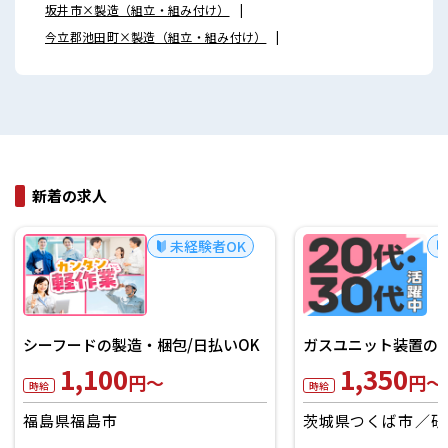
坂井市×製造（組立・組み付け）
今立郡池田町×製造（組立・組み付け）
新着の求人
未経験者OK
シーフードの製造・梱包/日払いOK
ガスユニット装置の製
1,100
1,350
円～
円～
時給
時給
福島県福島市
茨城県つくば市
研