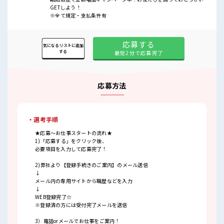
GETしよう！
※全て規定・支払条件有
応募する
気になるリストに追加
する
最短2分で応募完了
応募方法
・選考手順
★応募～お仕事スタートの流れ★
1)「応募する」をクリック後、
必要項目を入力して応募完了！
2)弊社より【登録手続きのご案内】のメール送信
↓
メール内の専用サイトから職歴などを入力
↓
WEB登録完了☆
※登録済の方には受付完了メールを送信
3）電話orメールでお仕事をご案内！