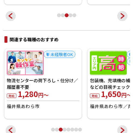
関連する職種のおすすめ
未経験者OK
物流センターの荷下ろし・仕分け／
包装機、充填機の補助
履歴書不要
などの目視チェック/
1,280
1,650
円～
円～
時給
時給
福井県あわら市
福井県あわら市
芦