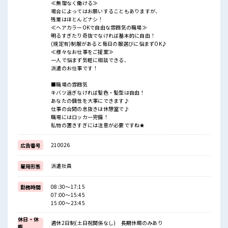
≪無理なく働ける≫
場合によってはお願いすることもありますが、
残業はほとんどナシ！
≪ヘアカラーOKで自由な雰囲気の職場≫
明るすぎたり奇抜でなければ基本的に自由！
(規定有)制服があると毎日の服選びに悩まずOK♪
≪様々なお仕事をご提案≫
一人で悩まず気軽に相談できる、
派遣のお仕事です！
■職場の雰囲気
キバツ過ぎなければ髪色・髪型は自由！
あなたの個性を大事にできます♪
仕事の合間の息抜きは休憩室で♪
職場にはロッカー完備！
私物の置きすぎには注意が必要ですね★
210026
広告番号
派遣社員
雇用形態
08:30～17:15
勤務時間
07:00～15:45
15:00～23:45
休日・休
週休2日制(土日祝関係なし) 長期休暇のみあり
暇