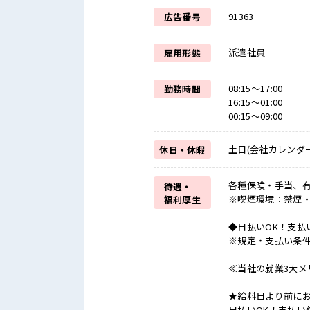
91363
広告番号
派遣社員
雇用形態
08:15～17:00
勤務時間
16:15～01:00
00:15～09:00
土日(会社カレンダー
休日・休暇
各種保険・手当、有
待遇・
※喫煙環境：禁煙
福利厚生
◆日払いOK！支払
※規定・支払い条
≪当社の就業3大メ
★給料日より前にお
日払いOK！支払い