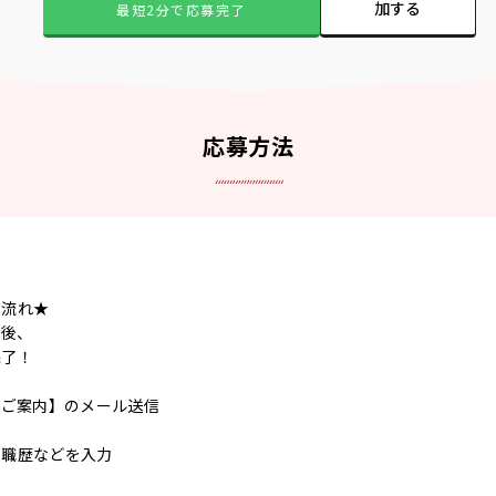
加する
最短2分で応募完了
応募方法
の流れ★
ク後、
完了！
のご案内】のメール送信
ら職歴などを入力