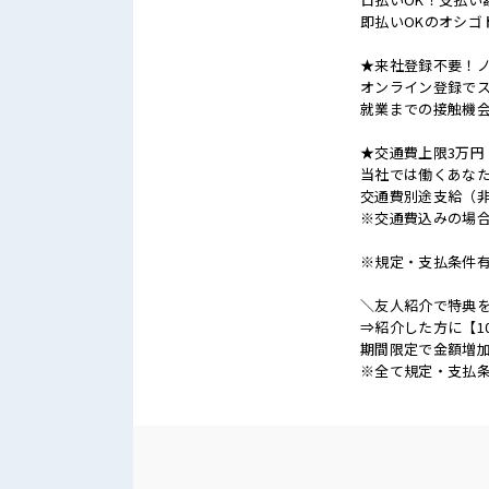
即払いOKのオシゴ
★来社登録不要！
オンライン登録でス
就業までの接触機
★交通費上限3万円
当社では働くあな
交通費別途支給（
※交通費込みの場
※規定・支払条件
＼友人紹介で特典を
⇒紹介した方に【1
期間限定で金額増加
※全て規定・支払