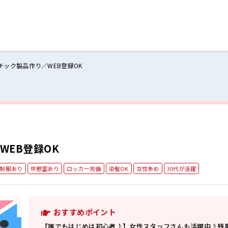
チック製品作り／WEB登録OK
ログイン
閉じる
る
スト
WEB登録OK
制服あり
休憩室あり
ロッカー完備
染髪OK
女性多め
30代が活躍
おすすめポイント
【誰でもはじめは初心者♪】女性スタッフさんも活躍中♪残業