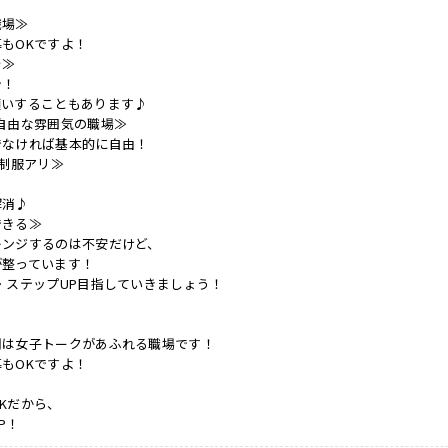
職場≫
もOKですよ！
を≫
シ！
願いすることもあります♪
自由な雰囲気の職場≫
でなければ基本的に自由！
な制服アリ≫
解消♪
できる≫
レンジするのは不安だけど、
が整っています！
・ステップUP目指していきましょう！
間は女子トークがあふれる職場です！
もOKですよ！
Kだから、
P！