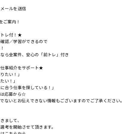
了メールを送信
事をご案内！
前トレ付！★
の確認／学習ができるので
す！
ンなら全案件、安心の「前トレ」付き
お仕事紹介をサポート★
知りたい！」
みたい！」
件に合う仕事を探している！」
ずは応募から☆
後でないとお伝えできない情報もございますのでご了承ください。
つきまして、
に選考を開始させて頂きます。
てはこちらから