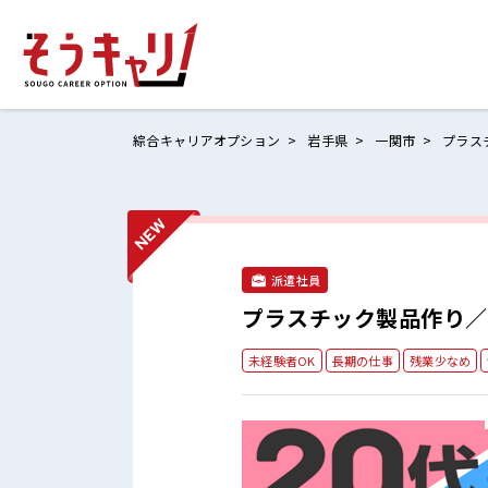
綜合キャリアオプション
岩手県
一関市
プラス
ホームにもど
お仕事検索
派遣社員
お気に入りリ
プラスチック製品作り／
お問い合わせ
未経験者OK
長期の仕事
残業少なめ
ログイン