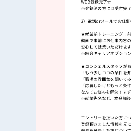
WEB登録完了☆
※登録済の方には受付完
3）電話orメールでお仕
★就業前トレーニング：
動画で事前にお仕事内容
安心して就業いただけま
※綜合キャリアオプショ
★コンシェルスタッフが
「もう少しココの条件を
「職場の雰囲気を聞いて
「応募したけどもっと条
なんてお悩みを解決！ま
※就業先名など、本登録
エントリーを頂いた方に
登録頂きました情報を元
選考を通過した方につい