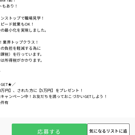
トもあり！
ノンストップで職場見学！
ピード就業もOK！
会の最小化を実現しました。
！業界トップクラス！
たの負担を軽減する為に
非課税）を行っています。
合は所得税がかかります。
有
GET★／
0万円】、された方に【5万円】をプレゼント！
キャンペーン中！お友だちを誘っておこづかいGETしよう！
条件有
応募する
気になるリストに追