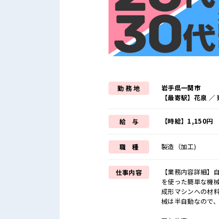
岩手県一関市
勤 務 地
【最寄駅】花泉 ／
【時給】1,150円
給 与
製造（加工)
職 種
【業務内容詳細】
仕事内容
を使った簡単な機
成形マシンへの材
械は半自動なので