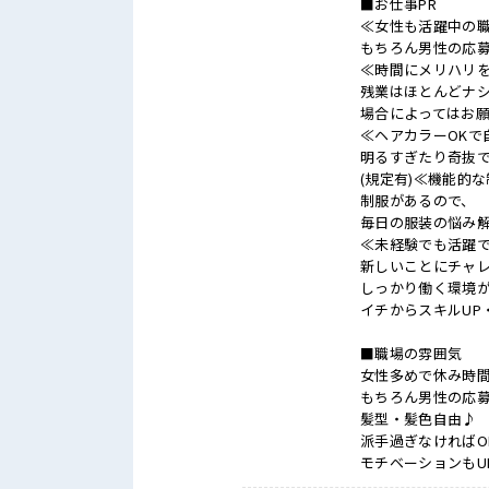
■お仕事PR
≪女性も活躍中の
もちろん男性の応募
≪時間にメリハリ
残業はほとんどナ
場合によってはお
≪ヘアカラーOKで
明るすぎたり奇抜
(規定有)≪機能的
制服があるので、
毎日の服装の悩み
≪未経験でも活躍
新しいことにチャ
しっかり働く環境
イチからスキルUP
■職場の雰囲気
女性多めで休み時
もちろん男性の応募
髪型・髪色自由♪
派手過ぎなければO
モチベーションもU