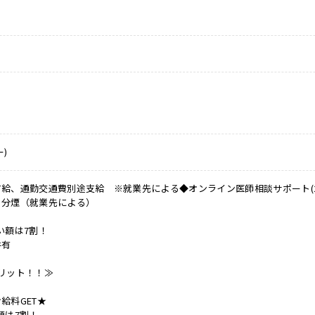
)
給、通勤交通費別途支給 ※就業先による◆オンライン医師相談サポート(24H
・分煙（就業先による）
い額は7割！
件有
リット！！≫
給料GET★
額は7割！