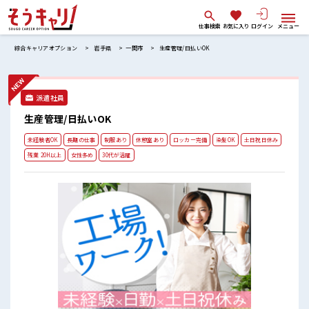
仕事検索
お気に入り
ログイン
メニュー
綜合キャリアオプション
岩手県
一関市
生産管理/日払いOK
派遣社員
生産管理/日払いOK
未経験者OK
長期の仕事
制服あり
休憩室あり
ロッカー完備
染髪OK
土日祝日休み
残業 20H以上
女性多め
30代が活躍