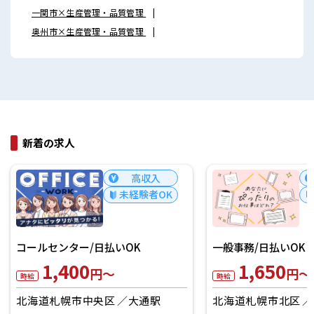
一関市×生産管理・品質管理
奥州市×生産管理・品質管理
新着の求人
高収入
未経験者OK
一般事務/日払いOK
1,650
一般事務/日払いOK
円～
時給
1,650
円～
時給
北海道札幌市中央区
さっぽろ(札幌市営
北海道札幌市北区
札幌(ＪＲ)駅