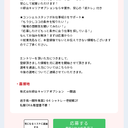
安心して就業いただけます！
※綜合キャリアオプションなら全案件、安心の「前トレ」付き
★コンシェルスタッフがお仕事紹介をサポート★
「もう少しココの条件を知りたい！」
「職場の雰囲気を聞いてみたい！」
「応募したけどもっと条件に合う仕事を探している！」
なんてお悩みを解決！まずは応募から☆
※就業先名など、本登録後でないとお伝えできない情報もございます
のでご了承ください。
エントリーを頂いた方につきまして、
登録頂きました情報を元に選考を開始させて頂きます。
選考を通過した方についてはこちらから
今後の選考についてご連絡させていただきます。
・面接地
株式会社綜合キャリアオプション 一関店
岩手県一関市青葉1-6-4 シャトレー壱號館2F
私服OK＆履歴書不要！
応募する
気になるリストに追加
する
最短2分で応募完了