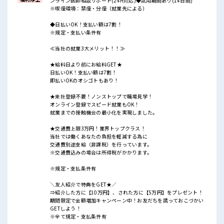
ンライン医師相談サポート(24H対応)◆試用期間あり(14日間)
※喫煙環境：禁煙・分煙（就業先による）
◆日払いOK！支払い額は7割！
※規定・支払い条件有
≪当社の就業3大メリット！！≫
★給料日より前にお給料GET★
日払いOK！支払い額は7割！
即払いOKのオシゴトもあり！
★来社登録不要！ノンストップで職場見学！
オンライン登録でスピード就業もOK！
就業までの接触機会の最小化を実現しました。
★交通費上限3万円！業界トップクラス！
当社では働くあなたの負担を軽減する為に
交通費別途支給（非課税）を行っています。
※交通費込みの場合は所得税がかかります。
※規定・支払条件有
＼友人紹介で特典をGET★／
⇒紹介した方に【10万円】、された方に【5万円】をプレゼント！
期間限定で金額増加キャンペーン中！お友だちを誘っておこづかい
GETしよう！
※全て規定・支払条件有