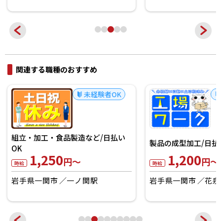
関連する職種のおすすめ
未経験者OK
窓枠サッシの切断・組
1,250
円～
時給
製品の成型加工/日払いOK
岩手県一関市
一ノ
1,200
円～
時給
岩手県一関市
花泉駅