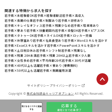
関連する特徴から求人を探す
岩手県×未経験者OK
岩手県×経験者歓迎
岩手県×高収入
岩手県×長期の仕事
岩手県×制服あり
岩手県×研修あり
岩手県×キレイなオフィス
岩手県×残業少なめ
岩手県×駐車場あり
岩手県×寮あり
岩手県×扶養範囲内
岩手県×染髪OK
岩手県×ピアスOK
岩手県×タトゥーOK
岩手県×ネイルOK
岩手県×ロッカー完備
岩手県×休憩室あり
岩手県×社員食堂あり
岩手県×Wordスキルを活かす
岩手県×Excelスキルを活かす
岩手県×PowerPointスキルを活かす
岩手県×土日祝日休み
岩手県×シフト制
岩手県×残業なし
岩手県×残業 20H未満
岩手県×残業 20H以上
岩手県×少人数
岩手県×女性多め
岩手県×平均年齢20代
岩手県×30代が活躍
岩手県×40代以上も活躍
岩手県×寮あり (寮費無料)
岩手県×50代以上も活躍
岩手県×無期雇用派遣
サイトポリシー
プライバシーポリシー
Copyright ©
株式会社綜合キャリアオプション
All Rights Reserved.
応募する
気になるリストに追加
する
最短2分で応募完了