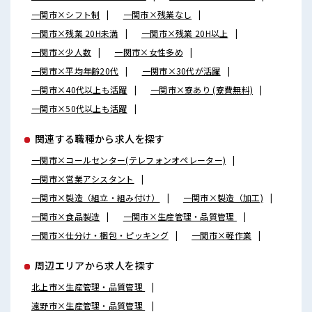
一関市×シフト制
一関市×残業なし
一関市×残業 20H未満
一関市×残業 20H以上
一関市×少人数
一関市×女性多め
一関市×平均年齢20代
一関市×30代が活躍
一関市×40代以上も活躍
一関市×寮あり (寮費無料)
一関市×50代以上も活躍
関連する職種から求人を探す
一関市×コールセンター(テレフォンオペレーター)
一関市×営業アシスタント
一関市×製造（組立・組み付け）
一関市×製造（加工)
一関市×食品製造
一関市×生産管理・品質管理
一関市×仕分け・梱包・ピッキング
一関市×軽作業
周辺エリアから求人を探す
北上市×生産管理・品質管理
遠野市×生産管理・品質管理