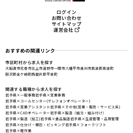
ログイン
お問い合わせ
サイトマップ
運営会社
おすすめの関連リンク
市区町村から求人を探す
大船渡市
花巻市
北上市
遠野市
一関市
八幡平市
奥州市
紫波郡紫波町
胆沢郡金ケ崎町
西磐井郡平泉町
関連する職種から求人を探す
岩手県×一般事務
岩手県×営業事務
岩手県×コールセンター(テレフォンオペレーター)
岩手県×営業アシスタント
岩手県×その他(営業・販売・サービス系)
岩手県×CADオペレーター
岩手県×製造（組立・組み付け）
岩手県×製造（加工)
岩手県×食品製造
岩手県×生産管理・品質管理
岩手県×仕分け・梱包・ピッキング
岩手県×フォークリフト
岩手県×軽作業