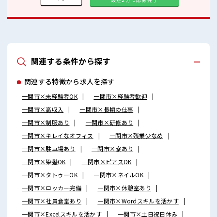
関連する条件から探す
関連する特徴から求人を探す
一関市×未経験者OK
一関市×経験者歓迎
一関市×高収入
一関市×長期の仕事
一関市×制服あり
一関市×研修あり
一関市×キレイなオフィス
一関市×残業少なめ
一関市×駐車場あり
一関市×寮あり
一関市×染髪OK
一関市×ピアスOK
一関市×タトゥーOK
一関市×ネイルOK
一関市×ロッカー完備
一関市×休憩室あり
一関市×社員食堂あり
一関市×Wordスキルを活かす
一関市×Excelスキルを活かす
一関市×土日祝日休み