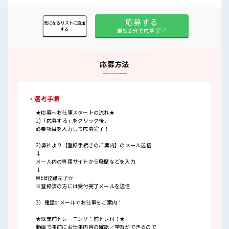
応募する
気になるリストに追加
する
最短2分で応募完了
応募方法
・選考手順
★応募～お仕事スタートの流れ★
1)「応募する」をクリック後、
必要項目を入力して応募完了！
2)弊社より【登録手続きのご案内】のメール送信
↓
メール内の専用サイトから職歴などを入力
↓
WEB登録完了☆
※登録済の方には受付完了メールを送信
3）電話orメールでお仕事をご案内！
★就業前トレーニング：前トレ付！★
動画で事前にお仕事内容の確認／学習ができるので