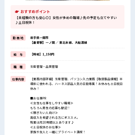
おすすめポイント
【未経験の方も安心◎】女性が多めの職場♪先の予定も立てやすい
♪土日祝休！
岩手県一関市
勤 務 地
【最寄駅】一ノ関 ／ 東北本線、大船渡線
【時給】1,150円
給 与
生産管理・品質管理
職 種
【業務内容詳細】生産管理、パソコン入力業務【取扱製品情報】半
仕事内容
導体に使われる、ハーネス部品人気の日勤専属！お休みも土日祝日
休み！
■お仕事PR
≪女性も仕事をしやすい職場≫
もちろん男性の応募も歓迎！
≪稼ぎたい人向け≫
高収入を希望される方にオススメ。
残業は月20時間以上あります♪
≪土日祝休のお仕事≫
家族や友人と一緒にプライベート満喫！