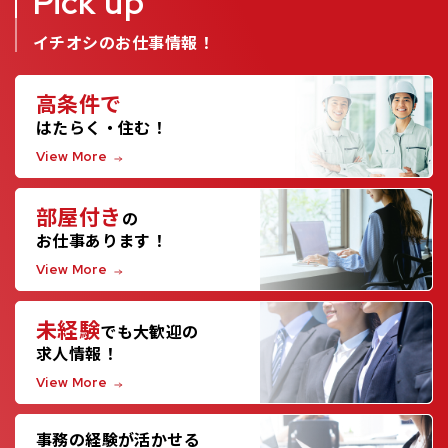
Pick up
イチオシのお仕事情報！
高条件で
はたらく・住む！
View More
部屋付き
の
お仕事あります！
View More
未経験
でも大歓迎の
求人情報！
View More
事務の経験が活かせる