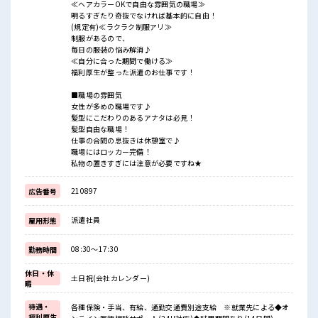
≪ヘアカラーOKで自由な雰囲気の職場≫
明るすぎたり奇抜でなければ基本的に自由！
(規定有)≪ラクラク制服アリ≫
制服があるので、
毎日の服装の悩み解消♪
≪自分に合った期間で働ける≫
福利厚生が整った派遣のお仕事です！
■職場の雰囲気
女性が多めの職場です♪
髪型にこだわりのあるアナタは必見！
髪型自由な職場！
仕事の合間の息抜きは休憩室で♪
職場にはロッカー完備！
私物の置きすぎには注意が必要ですね★
210897
広告番号
派遣社員
雇用形態
08:30～17:30
勤務時間
休日・休
土日祝(会社カレンダー)
暇
待遇・
各種保険・手当、有給、通勤交通費別途支給 ※就業先による◆オ
福利厚生