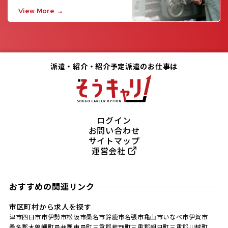
View More
派遣・紹介・紹介予定派遣のお仕事は
ログイン
お問い合わせ
サイトマップ
運営会社
おすすめの関連リンク
市区町村から求人を探す
津市
四日市市
伊勢市
松阪市
桑名市
鈴鹿市
名張市
亀山市
いなべ市
伊賀市
桑名郡木曽岬町
員弁郡東員町
三重郡菰野町
三重郡朝日町
三重郡川越町