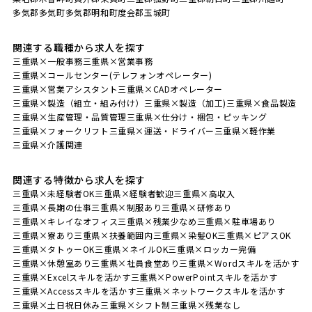
多気郡多気町
多気郡明和町
度会郡玉城町
関連する職種から求人を探す
三重県×一般事務
三重県×営業事務
三重県×コールセンター(テレフォンオペレーター)
三重県×営業アシスタント
三重県×CADオペレーター
三重県×製造（組立・組み付け）
三重県×製造（加工)
三重県×食品製造
三重県×生産管理・品質管理
三重県×仕分け・梱包・ピッキング
三重県×フォークリフト
三重県×運送・ドライバー
三重県×軽作業
三重県×介護関連
関連する特徴から求人を探す
三重県×未経験者OK
三重県×経験者歓迎
三重県×高収入
三重県×長期の仕事
三重県×制服あり
三重県×研修あり
三重県×キレイなオフィス
三重県×残業少なめ
三重県×駐車場あり
三重県×寮あり
三重県×扶養範囲内
三重県×染髪OK
三重県×ピアスOK
三重県×タトゥーOK
三重県×ネイルOK
三重県×ロッカー完備
三重県×休憩室あり
三重県×社員食堂あり
三重県×Wordスキルを活かす
三重県×Excelスキルを活かす
三重県×PowerPointスキルを活かす
三重県×Accessスキルを活かす
三重県×ネットワークスキルを活かす
三重県×土日祝日休み
三重県×シフト制
三重県×残業なし