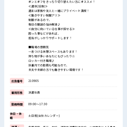
オンとオフをきっちり切り替えたい方にオススメ！
≪週休2日制≫
週末は家族や友人と一緒にプライベート満喫！
≪動きやすい制服アリ≫
制服があるので、
毎日の服装の悩み解消♪
≪自分に向いている仕事が探せる≫
困った事などがあれば、
担当がしっかりサポートします！
■職場の雰囲気
一息つける休憩スペースもあります！
持ち物が多いあなたにもぴったり☆
ロッカー付き職場♪
扶養内での勤務も可能なので、
主夫や主婦の方でも働きやすい環境です！
210905
広告番号
派遣社員
雇用形態
09:00～17:30
勤務時間
休日・休
土日祝(会社カレンダー)
暇
待遇・