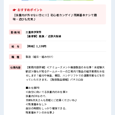
おすすめポイント
【扶養内が外せない方に☆】初心者カンゲイ♪残業基本ナシで趣
味・遊びも充実♪
三重県伊賀市
勤 務 地
【最寄駅】美旗 ／ 近鉄大阪線
【時給】1,130円
給 与
製造（組立・組み付け）
職 種
【業務内容詳細】≪アミューズメント機器製造のお仕事！未経験大
仕事内容
歓迎≫誰もが知るゲームメーカーの工場内で製品の組手業務をお任
せします！組付や検査、梱包、ハンドリフトでの運搬作業などを行
っていただきます。【取扱製品情報】パチスロ台
■お仕事PR
≪自分に向いてる扶養内のお仕事≫
扶養内OKなので、
主婦&主夫さんも気軽にご応募くださいね♪
≪残業基本なし≫
自分の時間をしっかり確保できる、
残業基本ナシのお仕事♪