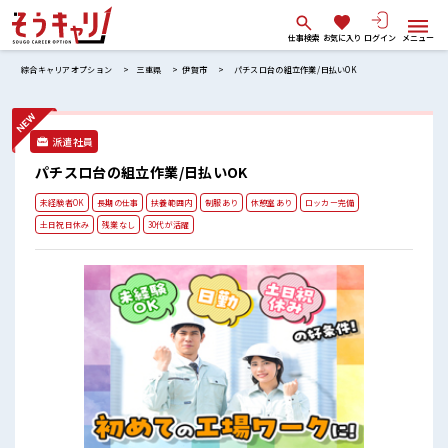
仕事検索
お気に入り
ログイン
メニュー
綜合キャリアオプション
三重県
伊賀市
パチスロ台の組立作業/日払いOK
派遣社員
パチスロ台の組立作業/日払いOK
未経験者OK
長期の仕事
扶養範囲内
制服あり
休憩室あり
ロッカー完備
土日祝日休み
残業なし
30代が活躍