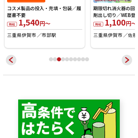
コスメ製品の投入・充填・包装／履
期限切れ消火器の回
歴書不要
剤出し切り／WEB登
1,540
1,100
円～
円～
時給
時給
三重県伊賀市
市部駅
三重県伊賀市
佐那