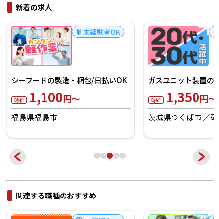
新着の求人
未経験者OK
シーフードの製造・梱包/日払いOK
ガスユニット装置の製
1,100
1,350
円～
円～
時給
時給
福島県福島市
茨城県つくば市
研
関連する職種のおすすめ