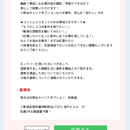
動画で事前にお仕事内容の確認／学習ができるので
安心して就業いただけます！
※綜合キャリアオプションなら全案件、安心の「前トレ」付き
★コンシェルスタッフがお仕事紹介をサポート★
「もう少しココの条件を知りたい！」
「職場の雰囲気を聞いてみたい！」
「応募したけどもっと条件に合う仕事を探している！」
なんてお悩みを解決！まずは応募から☆
※就業先名など、本登録後でないとお伝えできない情報もございます
のでご了承ください。
エントリーを頂いた方につきまして、
登録頂きました情報を元に選考を開始させて頂きます。
選考を通過した方についてはこちらから
今後の選考についてご連絡させていただきます。
・面接地
株式会社綜合キャリアオプション 名張店
三重県名張市蔵持町原出1720-1 佳千ビルⅢ 1F
私服OK＆履歴書不要！
応募する