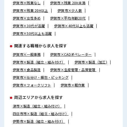
伊賀市×残業なし
伊賀市×残業 20H未満
伊賀市×残業 20H以上
伊賀市×少人数
伊賀市×女性多め
伊賀市×平均年齢20代
伊賀市×30代が活躍
伊賀市×40代以上も活躍
伊賀市×50代以上も活躍
関連する職種から求人を探す
伊賀市×一般事務
伊賀市×CADオペレーター
伊賀市×製造（組立・組み付け）
伊賀市×製造（加工)
伊賀市×食品製造
伊賀市×生産管理・品質管理
伊賀市×仕分け・梱包・ピッキング
伊賀市×フォークリフト
伊賀市×軽作業
周辺エリアから求人を探す
津市×製造（組立・組み付け）
四日市市×製造（組立・組み付け）
伊勢市×製造（組立・組み付け）