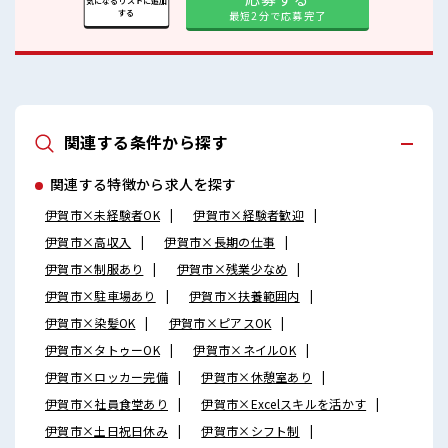
気になるリストに追加
する
最短2分で応募完了
関連する条件から探す
関連する特徴から求人を探す
伊賀市×未経験者OK
伊賀市×経験者歓迎
伊賀市×高収入
伊賀市×長期の仕事
伊賀市×制服あり
伊賀市×残業少なめ
伊賀市×駐車場あり
伊賀市×扶養範囲内
伊賀市×染髪OK
伊賀市×ピアスOK
伊賀市×タトゥーOK
伊賀市×ネイルOK
伊賀市×ロッカー完備
伊賀市×休憩室あり
伊賀市×社員食堂あり
伊賀市×Excelスキルを活かす
伊賀市×土日祝日休み
伊賀市×シフト制