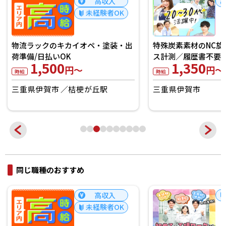
高収入
未経験者OK
物流ラックのキカイオペ・塗装・出
特殊炭素素材のNC旋
荷準備/日払いOK
ス計測／履歴書不要
1,500
1,350
円～
円～
時給
時給
三重県伊賀市
桔梗が丘駅
三重県伊賀市
同じ職種のおすすめ
高収入
未経験者OK