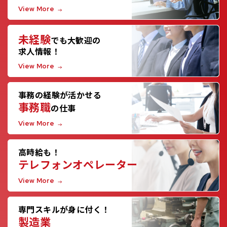
View More
未経験
でも大歓迎の
求人情報！
View More
事務の経験が活かせる
事務職
の仕事
View More
高時給も！
テレフォンオペレーター
View More
専門スキルが身に付く！
製造業