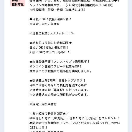
各種保険・手当、有給、通勤交通費別途支給 ※就業先による◆オ
福利厚生
ンライン医師相談サポート(24H対応)◆試用期間あり(14日間)
※喫煙環境：禁煙・分煙（就業先による）
◆日払いOK！支払い額は7割！
※規定・支払い条件有
≪当社の就業3大メリット！！≫
★給料日より前にお給料GET★
日払いOK！支払い額は7割！
即払いOKのオシゴトもあり！
★来社登録不要！ノンストップで職場見学！
オンライン登録でスピード就業もOK！
就業までの接触機会の最小化を実現しました。
★交通費上限3万円！業界トップクラス！
当社では働くあなたの負担を軽減する為に
交通費別途支給（非課税）を行っています。
※交通費込みの場合は所得税がかかります。
※規定・支払条件有
＼友人紹介で特典をGET★／
⇒紹介した方に【10万円】、された方に【5万円】をプレゼント！
期間限定で金額増加キャンペーン中！お友だちを誘っておこづかい
GETしよう！