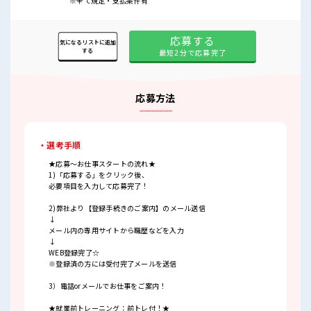
※全て規定・支払条件有
応募する
気になるリストに追加
する
最短2分で応募完了
応募方法
・選考手順
★応募～お仕事スタートの流れ★
1)「応募する」をクリック後、
必要項目を入力して応募完了！
2)弊社より【登録手続きのご案内】のメール送信
↓
メール内の専用サイトから職歴などを入力
↓
WEB登録完了☆
※登録済の方には受付完了メールを送信
3）電話orメールでお仕事をご案内！
★就業前トレーニング：前トレ付！★