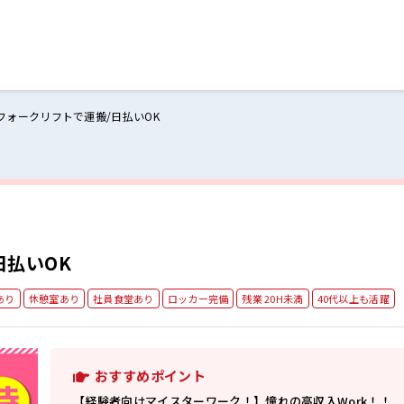
フォークリフトで運搬/日払いOK
ログイン
閉じる
る
スト
日払いOK
あり
休憩室あり
社員食堂あり
ロッカー完備
残業 20H未満
40代以上も活躍
おすすめポイント
【経験者向けマイスターワーク！】憧れの高収入Work！！