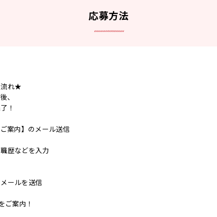
応募方法
の流れ★
ク後、
完了！
のご案内】のメール送信
ら職歴などを入力
了メールを送信
事をご案内！