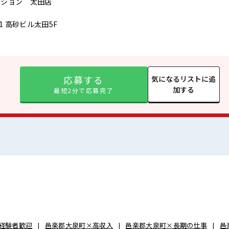
プション 太田店
1 高砂ビル太田5F
応募する
気になるリストに追
加する
最短2分で応募完了
経験者歓迎
邑楽郡大泉町×高収入
邑楽郡大泉町×長期の仕事
邑