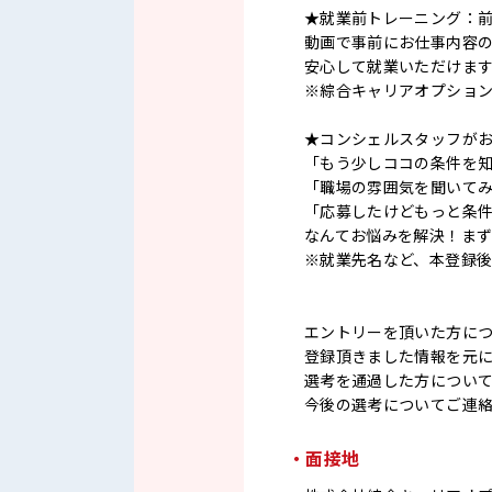
★就業前トレーニング：
動画で事前にお仕事内容
安心して就業いただけま
※綜合キャリアオプショ
★コンシェルスタッフが
「もう少しココの条件を
「職場の雰囲気を聞いて
「応募したけどもっと条
なんてお悩みを解決！ま
※就業先名など、本登録
エントリーを頂いた方に
登録頂きました情報を元
選考を通過した方につい
今後の選考についてご連
・面接地