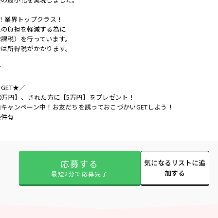
！業界トップクラス！
たの負担を軽減する為に
非課税）を行っています。
合は所得税がかかります。
有
GET★／
0万円】、された方に【5万円】をプレゼント！
キャンペーン中！お友だちを誘っておこづかいGETしよう！
条件有
応募する
気になるリストに追
加する
最短2分で応募完了