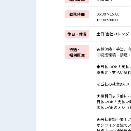
06:30～15:00
勤務時間
15:30～00:00
土日(会社カレンダー
休日・休暇
各種保険・手当、有
待遇・
※喫煙環境：禁煙
福利厚生
◆日払いOK！支払
※規定・支払い条
≪当社の就業3大メ
★給料日より前にお
日払いOK！支払い
即払いOKのオシゴ
★来社登録不要！
オンライン登録でス
就業までの接触機