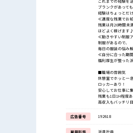
これまでの経験を
ブランクがあって
経験はちょっとだけ
≪適度な残業でお給
残業は月20時間未
ほどよく稼げます
≪動きやすい制服
制服があるので、
毎日の服装の悩み
≪自分に合った期
福利厚生が整った
■職場の雰囲気
休憩室でホッと一
ロッカーあり！
安心してお仕事に
残業も1日1H程度
高収入もバッチリ
192618
広告番号
派遣社員
雇用形態