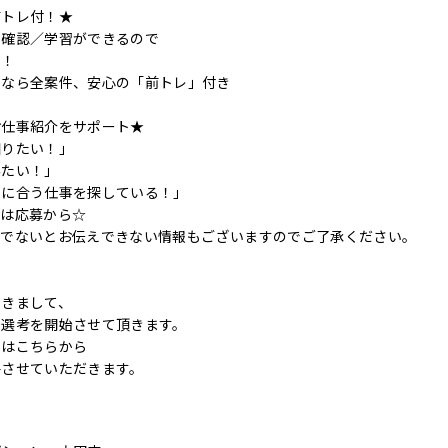
前トレ付！★
の確認／学習ができるので
す！
ンなら全案件、安心の「前トレ」付き
お仕事紹介をサポート★
知りたい！」
みたい！」
件に合う仕事を探している！」
ずは応募から☆
後でないとお伝えできない情報もございますのでご了承ください。
つきまして、
に選考を開始させて頂きます。
てはこちらから
絡させていただきます。