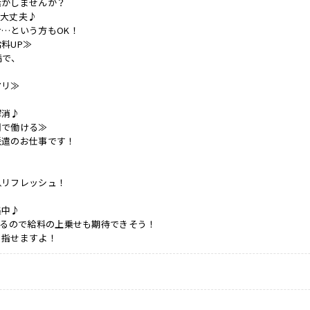
活かしませんか？
も大丈夫♪
…という方もOK！
料UP≫
満で、
♪
アリ≫
解消♪
間で働ける≫
派遣のお仕事です！
息リフレッシュ！
集中♪
あるので給料の上乗せも期待できそう！
目指せますよ！