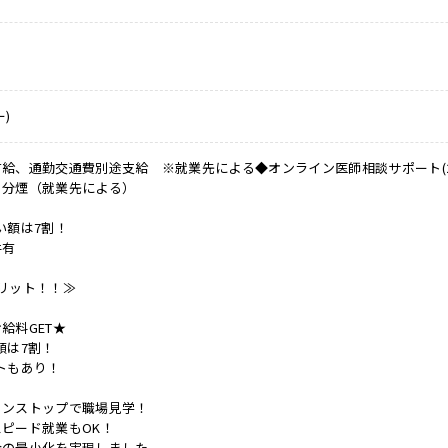
)
給、通勤交通費別途支給 ※就業先による◆オンライン医師相談サポート(24H
・分煙（就業先による）
い額は7割！
件有
リット！！≫
給料GET★
額は7割！
トもあり！
ノンストップで職場見学！
ピード就業もOK！
会の最小化を実現しました。