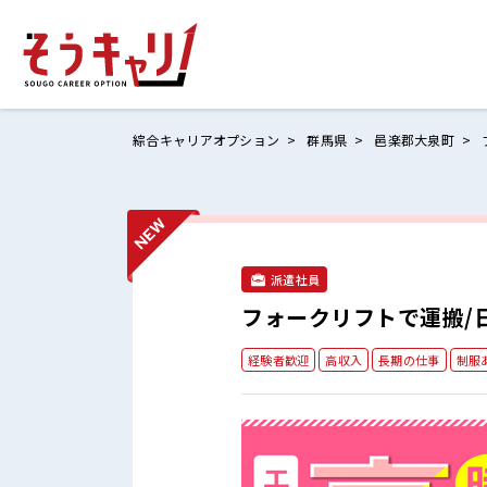
綜合キャリアオプション
群馬県
邑楽郡大泉町
ホームにもど
お仕事検索
派遣社員
お気に入りリ
フォークリフトで運搬/
お問い合わせ
経験者歓迎
高収入
長期の仕事
制服
ログイン