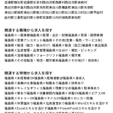
岩瀬郡鏡石町
岩瀬郡天栄村
西白河郡西郷村
西白河郡泉崎村
西白河郡中島村
西白河郡矢吹町
東白川郡棚倉町
東白川郡矢祭町
東白川郡塙町
東白川郡鮫川村
石川郡石川町
石川郡玉川村
石川郡平田村
田村郡三春町
田村郡小野町
双葉郡川内村
相馬郡新地町
関連する職種から求人を探す
福島県×一般事務
福島県×経理・会計・財務
福島県×貿易・国際事務
福島県×営業アシスタント
福島県×その他(営業・販売・サービス系)
福島県×製造（組立・組み付け）
福島県×製造（加工)
福島県×食品製造
福島県×生産管理・品質管理
福島県×仕分け・梱包・ピッキング
福島県×溶接
福島県×フォークリフト
福島県×軽作業
福島県×その他製造・物流・軽作業系
福島県×その他(IT・技術系)
関連する特徴から求人を探す
福島県×未経験者OK
福島県×経験者歓迎
福島県×高収入
福島県×長期の仕事
福島県×制服あり
福島県×研修あり
福島県×キレイなオフィス
福島県×残業少なめ
福島県×駐車場あり
福島県×寮あり
福島県×扶養範囲内
福島県×染髪OK
福島県×ピアスOK
福島県×タトゥーOK
福島県×ネイルOK
福島県×ロッカー完備
福島県×休憩室あり
福島県×社員食堂あり
福島県×Wordスキルを活かす
福島県×Excelスキルを活かす
福島県×PowerPointスキルを活かす