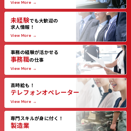
View More
未経験
でも大歓迎の
求人情報！
View More
事務の経験が活かせる
事務職
の仕事
View More
高時給も！
テレフォンオペレーター
View More
専門スキルが身に付く！
製造業