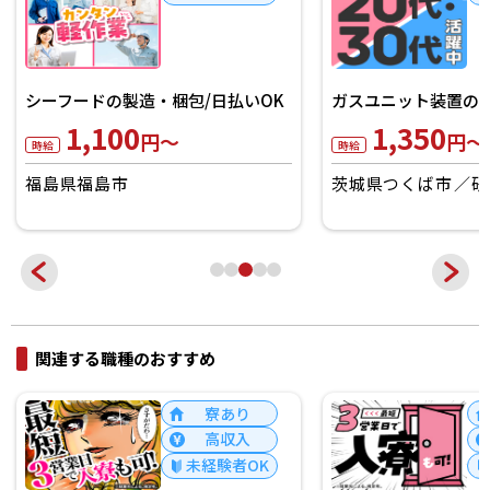
シーフードの製造・梱包/日払いOK
ガスユニット装置の製
1,100
1,350
円～
円～
時給
時給
福島県福島市
茨城県つくば市
研
関連する職種のおすすめ
寮あり
高収入
未経験者OK