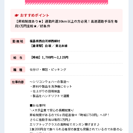
おすすめポイント
【昇給制度あり★】通勤片道30km以上の方必見！高速道路手当を毎
月3万円支給★／好条件
福島県西白河郡西郷村
勤 務 地
【最寄駅】白坂 ／ 東北本線
【時給】1,700円～2,125円
給 与
仕分け・梱包・ピッキング
職 種
～シリコンウェハーの製造～
仕事内容
・原料や製品を洗浄機にセット
・仕上がりの目視検査
・製品をハンドリフトで運搬
■お仕事PR
＼+大手企業で安心の長期就業+/
昇給制度があるので6ヶ月経過後⇒「時給1750円」へUP！
さらに皆勤手当は毎月1万円♪
エリアトップクラスの高時給でガンガン稼げます♪
1食200円台で食べられる格安の食堂も完備されているのでお昼の心