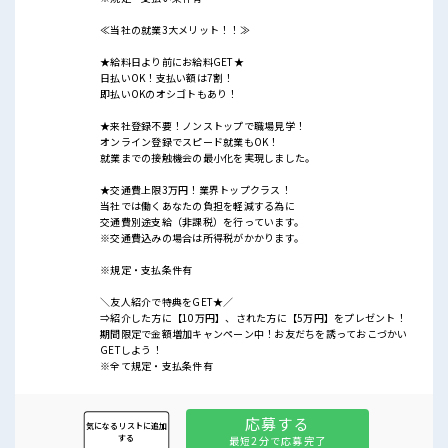
≪当社の就業3大メリット！！≫
★給料日より前にお給料GET★
日払いOK！支払い額は7割！
即払いOKのオシゴトもあり！
★来社登録不要！ノンストップで職場見学！
オンライン登録でスピード就業もOK！
就業までの接触機会の最小化を実現しました。
★交通費上限3万円！業界トップクラス！
当社では働くあなたの負担を軽減する為に
交通費別途支給（非課税）を行っています。
※交通費込みの場合は所得税がかかります。
※規定・支払条件有
＼友人紹介で特典をGET★／
⇒紹介した方に【10万円】、された方に【5万円】をプレゼント！
期間限定で金額増加キャンペーン中！お友だちを誘っておこづかい
GETしよう！
※全て規定・支払条件有
応募する
気になるリストに追加
する
最短2分で応募完了