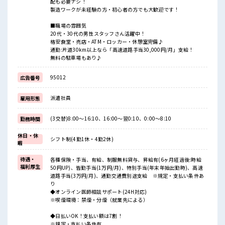
配も必要ナシ！
製造ワークが未経験の方・初心者の方でも大歓迎です！
■職場の雰囲気
20代・30代の男性スタッフさん活躍中！
格安食堂・売店・ATM・ロッカー・休憩室完備♪
通勤:片道30km以上なら「高速道路手当30,000円/月」支給！
無料の駐車場もあり♪
95012
広告番号
派遣社員
雇用形態
(3交替)8:00～16:10、16:00～翌0:10、0:00～8:10
勤務時間
休日・休
シフト制(4勤1休・4勤2休)
暇
待遇・
各種保険・手当、有給、制服無料貸与、昇給有(6ヶ月経過後:時給
福利厚生
50円UP)、皆勤手当(1万円/月)、特別手当(年末年始出勤時)、高速
道路手当(3万円/月)、通勤交通費別途支給 ※規定・支払い条件あ
り
◆オンライン医師相談サポート(24H対応)
※喫煙環境：禁煙・分煙（就業先による）
◆日払いOK！支払い額は7割！
※規定・支払い条件有