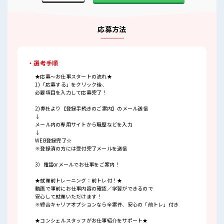
応募方法
・選考手順
★応募～お仕事スタートの流れ★
1)「応募する」をクリック後、
必要項目を入力して応募完了！
2)弊社より【登録手続きのご案内】のメール送信
↓
メール内の専用サイトから職歴などを入力
↓
WEB登録完了☆
※登録済の方には受付完了メールを送信
3）電話orメールでお仕事をご案内！
★就業前トレーニング：前トレ付！★
動画で事前にお仕事内容の確認／学習ができるので
安心して就業いただけます！
※綜合キャリアオプションなら全案件、安心の「前トレ」付き
★コンシェルスタッフがお仕事紹介をサポート★