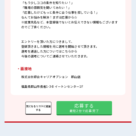
「もう少しココの条件を知りたい！」
「職場の雰囲気を聞いてみたい！」
「応募したけどもっと条件に合う仕事を探している！」
なんてお悩みを解決！まずは応募から☆
※就業先名など、本登録後でないとお伝えできない情報もございます
のでご了承ください。
エントリーを頂いた方につきまして、
登録頂きました情報を元に選考を開始させて頂きます。
選考を通過した方についてはこちらから
今後の選考についてご連絡させていただきます。
・面接地
株式会社綜合キャリアオプション 郡山店
福島県郡山市長者1-3-8 イートンセンター1F
応募する
気になるリストに追加
する
最短2分で応募完了