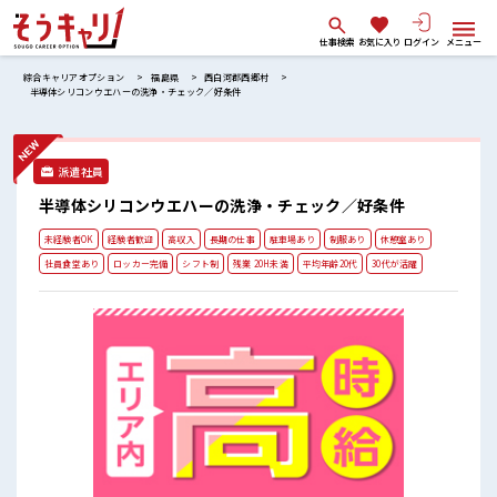
仕事検索
お気に入り
ログイン
メニュー
綜合キャリアオプション
福島県
西白河郡西郷村
半導体シリコンウエハーの洗浄・チェック／好条件
派遣社員
半導体シリコンウエハーの洗浄・チェック／好条件
未経験者OK
経験者歓迎
高収入
長期の仕事
駐車場あり
制服あり
休憩室あり
社員食堂あり
ロッカー完備
シフト制
残業 20H未満
平均年齢20代
30代が活躍