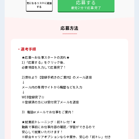
応募する
気になるリストに追加
する
最短2分で応募完了
応募方法
・選考手順
★応募～お仕事スタートの流れ★
1)「応募する」をクリック後、
必要項目を入力して応募完了！
2)弊社より【登録手続きのご案内】のメール送信
↓
メール内の専用サイトから職歴などを入力
↓
WEB登録完了☆
※登録済の方には受付完了メールを送信
3）電話orメールでお仕事をご案内！
★就業前トレーニング：前トレ付！★
動画で事前にお仕事内容の確認／学習ができるので
安心して就業いただけます！
※綜合キャリアオプションなら全案件、安心の「前トレ」付き