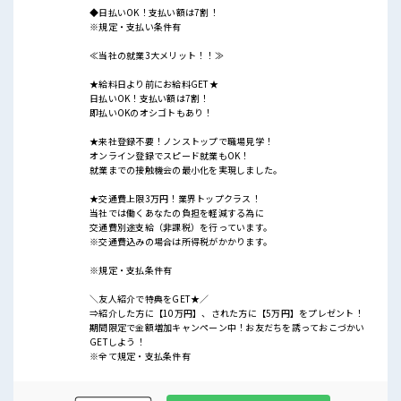
◆日払いOK！支払い額は7割！
※規定・支払い条件有
≪当社の就業3大メリット！！≫
★給料日より前にお給料GET★
日払いOK！支払い額は7割！
即払いOKのオシゴトもあり！
★来社登録不要！ノンストップで職場見学！
オンライン登録でスピード就業もOK！
就業までの接触機会の最小化を実現しました。
★交通費上限3万円！業界トップクラス！
当社では働くあなたの負担を軽減する為に
交通費別途支給（非課税）を行っています。
※交通費込みの場合は所得税がかかります。
※規定・支払条件有
＼友人紹介で特典をGET★／
⇒紹介した方に【10万円】、された方に【5万円】をプレゼント！
期間限定で金額増加キャンペーン中！お友だちを誘っておこづかい
GETしよう！
※全て規定・支払条件有