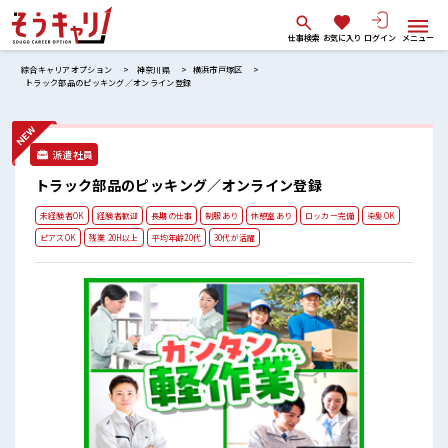
仕事検索
お気に入り
ログイン
メニュー
綜合キャリアオプション
神奈川県
横浜市戸塚区
トラック部品のピッキング／オンライン登録
派遣社員
トラック部品のピッキング／オンライン登録
未経験者OK
経験者歓迎
長期の仕事
制服あり
休憩室あり
ロッカー完備
染髪OK
ピアスOK
残業 20H以上
平均年齢20代
30代が活躍