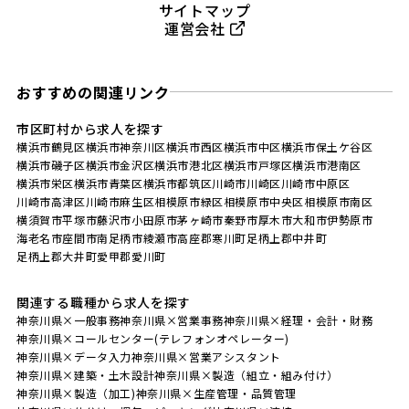
サイトマップ
運営会社
おすすめの関連リンク
市区町村から求人を探す
横浜市鶴見区
横浜市神奈川区
横浜市西区
横浜市中区
横浜市保土ケ谷区
横浜市磯子区
横浜市金沢区
横浜市港北区
横浜市戸塚区
横浜市港南区
横浜市栄区
横浜市青葉区
横浜市都筑区
川崎市川崎区
川崎市中原区
川崎市高津区
川崎市麻生区
相模原市緑区
相模原市中央区
相模原市南区
横須賀市
平塚市
藤沢市
小田原市
茅ヶ崎市
秦野市
厚木市
大和市
伊勢原市
海老名市
座間市
南足柄市
綾瀬市
高座郡寒川町
足柄上郡中井町
足柄上郡大井町
愛甲郡愛川町
関連する職種から求人を探す
神奈川県×一般事務
神奈川県×営業事務
神奈川県×経理・会計・財務
神奈川県×コールセンター(テレフォンオペレーター)
神奈川県×データ入力
神奈川県×営業アシスタント
神奈川県×建築・土木設計
神奈川県×製造（組立・組み付け）
神奈川県×製造（加工)
神奈川県×生産管理・品質管理