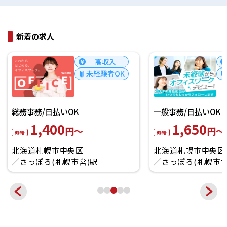
新着の求人
高収入
未経験者OK
一般事務/日払いOK
データ入力/日払いO
1,650
1,400
円～
円～
時給
時給
北海道札幌市中央区
北海道札幌市東区
さっぽろ(札幌市営)駅