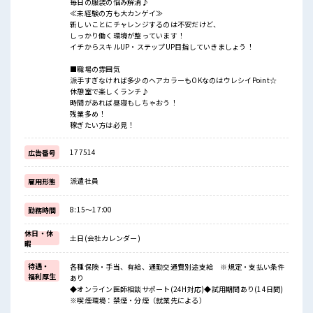
毎日の服装の悩み解消♪
≪未経験の方も大カンゲイ≫
新しいことにチャレンジするのは不安だけど、
しっかり働く環境が整っています！
イチからスキルUP・ステップUP目指していきましょう！
■職場の雰囲気
派手すぎなければ多少のヘアカラーもOKなのはウレシイPoint☆
休憩室で楽しくランチ♪
時間があれば昼寝もしちゃおう！
残業多め！
稼ぎたい方は必見！
177514
広告番号
派遣社員
雇用形態
8:15～17:00
勤務時間
休日・休
土日(会社カレンダー)
暇
待遇・
各種保険・手当、有給、通勤交通費別途支給 ※規定・支払い条件
福利厚生
あり
◆オンライン医師相談サポート(24H対応)◆試用期間あり(14日間)
※喫煙環境：禁煙・分煙（就業先による）