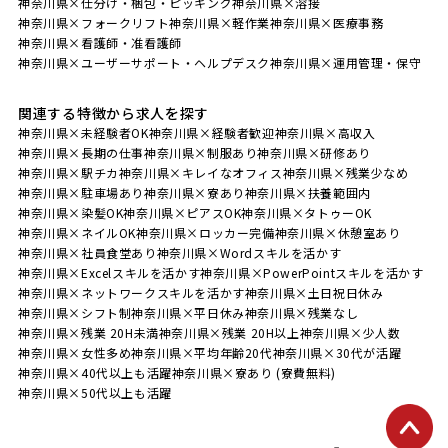
神奈川県×仕分け・梱包・ピッキング
神奈川県×溶接
神奈川県×フォークリフト
神奈川県×軽作業
神奈川県×医療事務
神奈川県×看護師・准看護師
神奈川県×ユーザーサポート・ヘルプデスク
神奈川県×運用管理・保守
関連する特徴から求人を探す
神奈川県×未経験者OK
神奈川県×経験者歓迎
神奈川県×高収入
神奈川県×長期の仕事
神奈川県×制服あり
神奈川県×研修あり
神奈川県×駅チカ
神奈川県×キレイなオフィス
神奈川県×残業少なめ
神奈川県×駐車場あり
神奈川県×寮あり
神奈川県×扶養範囲内
神奈川県×染髪OK
神奈川県×ピアスOK
神奈川県×タトゥーOK
神奈川県×ネイルOK
神奈川県×ロッカー完備
神奈川県×休憩室あり
神奈川県×社員食堂あり
神奈川県×Wordスキルを活かす
神奈川県×Excelスキルを活かす
神奈川県×PowerPointスキルを活かす
神奈川県×ネットワークスキルを活かす
神奈川県×土日祝日休み
神奈川県×シフト制
神奈川県×平日休み
神奈川県×残業なし
神奈川県×残業 20H未満
神奈川県×残業 20H以上
神奈川県×少人数
神奈川県×女性多め
神奈川県×平均年齢20代
神奈川県×30代が活躍
神奈川県×40代以上も活躍
神奈川県×寮あり (寮費無料)
神奈川県×50代以上も活躍