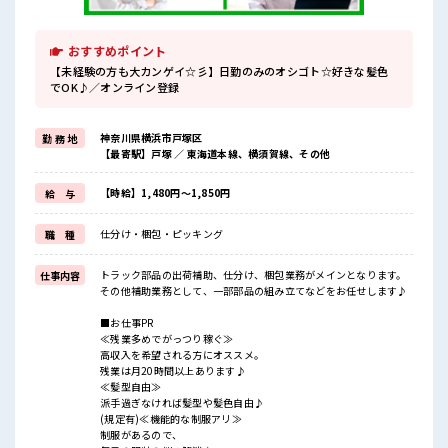
おすすめポイント
【未経験の方も大カンゲイ☆彡】日勤のみのオシゴト☆好きな髪色
でOK♪／オンライン登録
神奈川県横浜市戸塚区
勤 務 地
【最寄駅】戸塚 ／ 東海道本線、横須賀線、その他
【時給】1,480円～1,850円
給 与
仕分け・梱包・ピッキング
職 種
トラック部品の出荷補助、仕分け、梱包業務がメインとなります。
仕事内容
その他補助業務として、一部部品の組み立てなどをお任せします♪
■お仕事PR
≪残業多めでがっつり稼ぐ≫
高収入を希望される方にオススメ。
残業は月20時間以上あります♪
≪髪型自由≫
派手過ぎなければ髪型や髪色自由♪
(規定有)≪機能的な制服アリ≫
制服があるので、