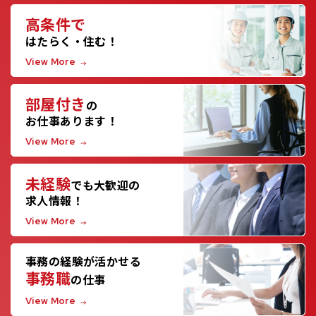
高条件で
はたらく・住む！
View More
部屋付き
の
お仕事あります！
View More
未経験
でも大歓迎の
求人情報！
View More
事務の経験が活かせる
事務職
の仕事
View More