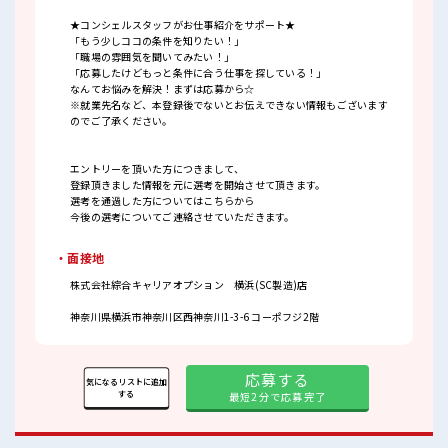
★コンシェルスタッフがお仕事紹介をサポート★
「もう少しココの条件を知りたい！」
「職場の雰囲気を聞いてみたい！」
「応募したけどもっと条件に合う仕事を探している！」
なんてお悩みを解決！まずは応募から☆
※就業先名など、本登録後でないとお伝えできない情報もございます
のでご了承ください。
エントリーを頂いた方につきまして、
登録頂きました情報を元に選考を開始させて頂きます。
選考を通過した方についてはこちらから
今後の選考についてご連絡させていただきます。
・面接地
株式会社綜合キャリアオプション 横浜(SC製造)店
神奈川県横浜市神奈川区西神奈川1-3-6 コーポフジ2階
応募する
気になるリストに追加
する
最短2分で応募完了