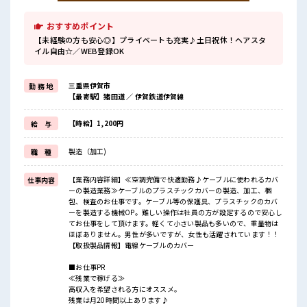
おすすめポイント
【未経験の方も安心◎】プライベートも充実♪土日祝休！ヘアスタ
イル自由☆／WEB登録OK
三重県伊賀市
勤 務 地
【最寄駅】猪田道 ／ 伊賀鉄道伊賀線
【時給】1,200円
給 与
製造（加工)
職 種
【業務内容詳細】≪空調完備で快適勤務♪ケーブルに使われるカバ
仕事内容
ーの製造業務≫ケーブルのプラスチックカバーの製造、加工、梱
包、検査のお仕事です。ケーブル等の保護具、プラスチックのカバ
ーを製造する機械OP。難しい操作は社員の方が設定するので安心し
てお仕事をして頂けます。軽くて小さい製品も多いので、重量物は
ほぼありません。男性が多いですが、女性も活躍されています！！
【取扱製品情報】電線ケーブルのカバー
■お仕事PR
≪残業で稼げる≫
高収入を希望される方にオススメ。
残業は月20時間以上あります♪