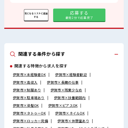
応募する
気になるリストに追加
する
最短2分で応募完了
関連する条件から探す
関連する特徴から求人を探す
伊賀市×未経験者OK
伊賀市×経験者歓迎
伊賀市×高収入
伊賀市×長期の仕事
伊賀市×制服あり
伊賀市×残業少なめ
伊賀市×駐車場あり
伊賀市×扶養範囲内
伊賀市×染髪OK
伊賀市×ピアスOK
伊賀市×タトゥーOK
伊賀市×ネイルOK
伊賀市×ロッカー完備
伊賀市×休憩室あり