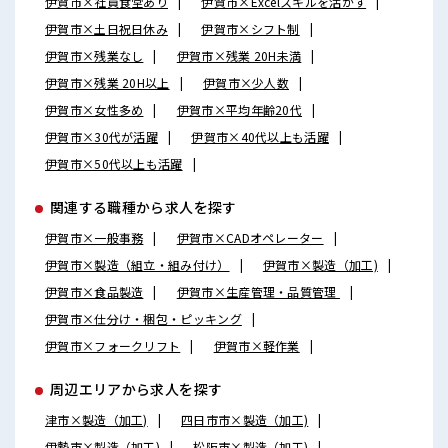
伊賀市×社員食堂あり
伊賀市×Excelスキルを活かす
伊賀市×土日祝日休み
伊賀市×シフト制
伊賀市×残業なし
伊賀市×残業 20H未満
伊賀市×残業 20H以上
伊賀市×少人数
伊賀市×女性多め
伊賀市×平均年齢20代
伊賀市×30代が活躍
伊賀市×40代以上も活躍
伊賀市×50代以上も活躍
関連する職種から求人を探す
伊賀市×一般事務
伊賀市×CADオペレーター
伊賀市×製造（組立・組み付け）
伊賀市×製造（加工)
伊賀市×食品製造
伊賀市×生産管理・品質管理
伊賀市×仕分け・梱包・ピッキング
伊賀市×フォークリフト
伊賀市×軽作業
周辺エリアから求人を探す
津市×製造（加工)
四日市市×製造（加工)
伊勢市×製造（加工)
松阪市×製造（加工)