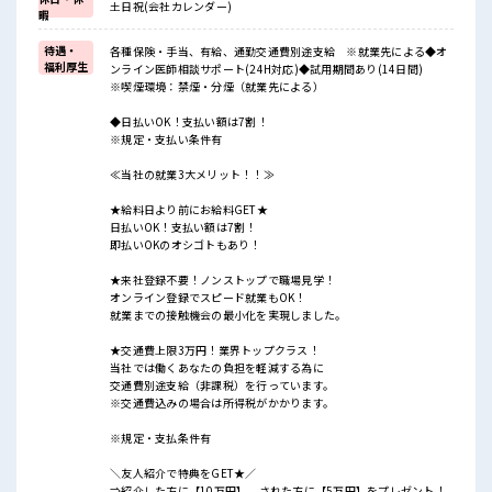
土日祝(会社カレンダー)
暇
待遇・
各種保険・手当、有給、通勤交通費別途支給 ※就業先による◆オ
福利厚生
ンライン医師相談サポート(24H対応)◆試用期間あり(14日間)
※喫煙環境：禁煙・分煙（就業先による）
◆日払いOK！支払い額は7割！
※規定・支払い条件有
≪当社の就業3大メリット！！≫
★給料日より前にお給料GET★
日払いOK！支払い額は7割！
即払いOKのオシゴトもあり！
★来社登録不要！ノンストップで職場見学！
オンライン登録でスピード就業もOK！
就業までの接触機会の最小化を実現しました。
★交通費上限3万円！業界トップクラス！
当社では働くあなたの負担を軽減する為に
交通費別途支給（非課税）を行っています。
※交通費込みの場合は所得税がかかります。
※規定・支払条件有
＼友人紹介で特典をGET★／
⇒紹介した方に【10万円】、された方に【5万円】をプレゼント！