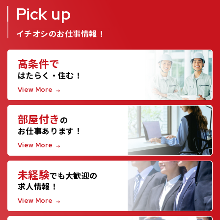
Pick up
イチオシのお仕事情報！
高条件で
はたらく・住む！
View More
部屋付き
の
お仕事あります！
View More
未経験
でも大歓迎の
求人情報！
View More