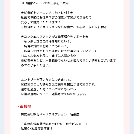
3）電話orメールでお仕事をご案内！
★就業前トレーニング：前トレ付！★
動画で事前にお仕事内容の確認／学習ができるので
安心して就業いただけます！
※綜合キャリアオプションなら全案件、安心の「前トレ」付き
★コンシェルスタッフがお仕事紹介をサポート★
「もう少しココの条件を知りたい！」
「職場の雰囲気を聞いてみたい！」
「応募したけどもっと条件に合う仕事を探している！」
なんてお悩みを解決！まずは応募から☆
※就業先名など、本登録後でないとお伝えできない情報もございます
のでご了承ください。
エントリーを頂いた方につきまして、
登録頂きました情報を元に選考を開始させて頂きます。
選考を通過した方についてはこちらから
今後の選考についてご連絡させていただきます。
・面接地
株式会社綜合キャリアオプション 名張店
三重県名張市蔵持町原出1720-1 佳千ビルⅢ 1F
私服OK＆履歴書不要！