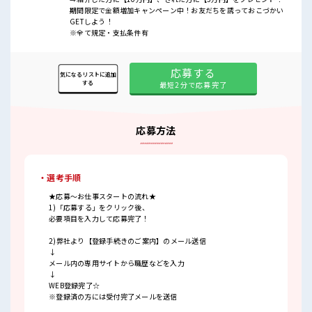
期間限定で金額増加キャンペーン中！お友だちを誘っておこづかい
GETしよう！
※全て規定・支払条件有
応募する
気になるリストに追加
する
最短2分で応募完了
応募方法
・選考手順
★応募～お仕事スタートの流れ★
1)「応募する」をクリック後、
必要項目を入力して応募完了！
2)弊社より【登録手続きのご案内】のメール送信
↓
メール内の専用サイトから職歴などを入力
↓
WEB登録完了☆
※登録済の方には受付完了メールを送信