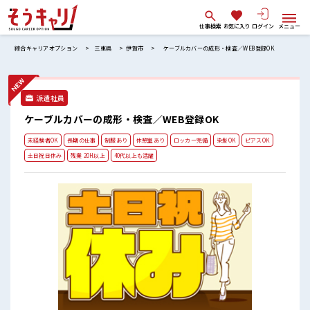
仕事検索
お気に入り
ログイン
メニュー
綜合キャリアオプション
三重県
伊賀市
ケーブルカバーの成形・検査／WEB登録OK
派遣社員
ケーブルカバーの成形・検査／WEB登録OK
未経験者OK
長期の仕事
制服あり
休憩室あり
ロッカー完備
染髪OK
ピアスOK
土日祝日休み
残業 20H以上
40代以上も活躍