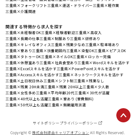
三重県×フォークリフト
三重県×運送・ドライバー
三重県×軽作業
三重県×介護関連
関連する特徴から求人を探す
三重県×未経験者OK
三重県×経験者歓迎
三重県×高収入
三重県×長期の仕事
三重県×制服あり
三重県×研修あり
三重県×キレイなオフィス
三重県×残業少なめ
三重県×駐車場あり
三重県×寮あり
三重県×扶養範囲内
三重県×染髪OK
三重県×ピアスOK
三重県×タトゥーOK
三重県×ネイルOK
三重県×ロッカー完備
三重県×休憩室あり
三重県×社員食堂あり
三重県×Wordスキルを活かす
三重県×Excelスキルを活かす
三重県×PowerPointスキルを活かす
三重県×Accessスキルを活かす
三重県×ネットワークスキルを活かす
三重県×土日祝日休み
三重県×シフト制
三重県×残業なし
三重県×残業 20H未満
三重県×残業 20H以上
三重県×少人数
三重県×女性多め
三重県×平均年齢20代
三重県×30代が活躍
三重県×40代以上も活躍
三重県×寮あり (寮費無料)
三重県×50代以上も活躍
三重県×無期雇用派遣
サイトポリシー
プライバシーポリシー
Copyright ©
株式会社綜合キャリアオプション
All Rights Reserved.