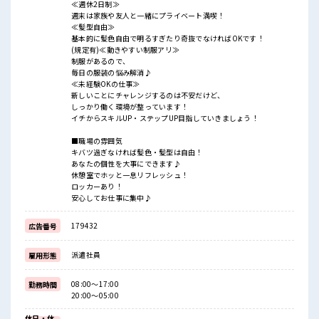
≪週休2日制≫
週末は家族や友人と一緒にプライベート満喫！
≪髪型自由≫
基本的に髪色自由で明るすぎたり奇抜でなければOKです！
(規定有)≪動きやすい制服アリ≫
制服があるので、
毎日の服装の悩み解消♪
≪未経験OKの仕事≫
新しいことにチャレンジするのは不安だけど、
しっかり働く環境が整っています！
イチからスキルUP・ステップUP目指していきましょう！
■職場の雰囲気
キバツ過ぎなければ髪色・髪型は自由！
あなたの個性を大事にできます♪
休憩室でホッと一息リフレッシュ！
ロッカーあり！
安心してお仕事に集中♪
179432
広告番号
派遣社員
雇用形態
08:00～17:00
勤務時間
20:00～05:00
休日・休