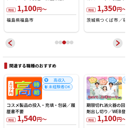
1,100
1,350
円～
円～
時給
時給
福島県福島市
茨城県つくば市
研
関連する職種のおすすめ
高収入
未経験者OK
コスメ製品の投入・充填・包装／履
期限切れ消火器の回
歴書不要
剤出し切り／WEB登
1,540
1,100
円～
円～
時給
時給