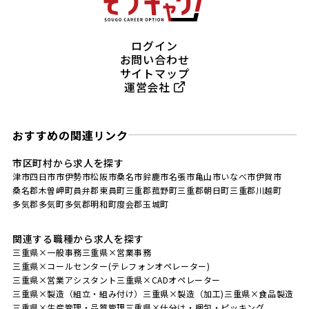
ログイン
お問い合わせ
サイトマップ
運営会社
おすすめの関連リンク
市区町村から求人を探す
津市
四日市市
伊勢市
松阪市
桑名市
鈴鹿市
名張市
亀山市
いなべ市
伊賀市
桑名郡木曽岬町
員弁郡東員町
三重郡菰野町
三重郡朝日町
三重郡川越町
多気郡多気町
多気郡明和町
度会郡玉城町
関連する職種から求人を探す
三重県×一般事務
三重県×営業事務
三重県×コールセンター(テレフォンオペレーター)
三重県×営業アシスタント
三重県×CADオペレーター
三重県×製造（組立・組み付け）
三重県×製造（加工)
三重県×食品製造
三重県×生産管理・品質管理
三重県×仕分け・梱包・ピッキング