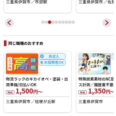
三重県伊賀市
市部駅
三重県伊賀市
佐那
同じ職種のおすすめ
高収入
未経験者OK
物流ラックのキカイオペ・塗装・出
特殊炭素素材のNC旋
荷準備/日払いOK
ス計測／履歴書不要
1,500
1,350
円～
円～
時給
時給
三重県伊賀市
桔梗が丘駅
三重県伊賀市