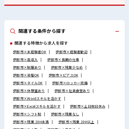
関連する条件から探す
関連する特徴から求人を探す
伊那市×未経験者OK
伊那市×経験者歓迎
伊那市×高収入
伊那市×長期の仕事
伊那市×制服あり
伊那市×残業少なめ
伊那市×染髪OK
伊那市×ピアスOK
伊那市×ネイルOK
伊那市×ロッカー完備
伊那市×休憩室あり
伊那市×社員食堂あり
伊那市×Wordスキルを活かす
伊那市×Excelスキルを活かす
伊那市×土日祝日休み
伊那市×シフト制
伊那市×残業なし
伊那市×残業 20H未満
伊那市×残業 20H以上