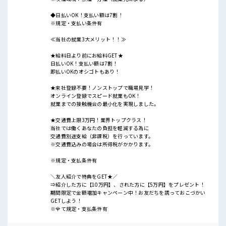
◆日払いOK！支払い額は7割！
※規定・支払い条件有
≪当社の就業3大メリット！！≫
★給料日より前にお給料GET★
日払いOK！支払い額は7割！
即払いOKのオシゴトもあり！
★来社登録不要！ノンストップで職場見学！
オンライン登録でスピード就業もOK！
就業までの接触機会の最小化を実現しました。
★交通費上限3万円！業界トップクラス！
当社では働くあなたの負担を軽減する為に
交通費別途支給（非課税）を行っています。
※交通費込みの場合は所得税がかかります。
※規定・支払条件有
＼友人紹介で特典をGET★／
⇒紹介した方に【10万円】、された方に【5万円】をプレゼント！
期間限定で金額増加キャンペーン中！お友だちを誘っておこづかい
GETしよう！
※全て規定・支払条件有