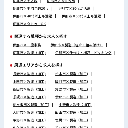
伊那市×少人数
伊那市×女性多め
伊那市×平均年齢20代
伊那市×30代が活躍
伊那市×40代以上も活躍
伊那市×50代以上も活躍
伊那市×タトゥーOK
関連する職種から求人を探す
伊那市×一般事務
伊那市×製造（組立・組み付け）
伊那市×製造（加工)
伊那市×仕分け・梱包・ピッキング
周辺エリアから求人を探す
長野市×製造（加工)
松本市×製造（加工)
上田市×製造（加工)
岡谷市×製造（加工)
飯田市×製造（加工)
諏訪市×製造（加工)
須坂市×製造（加工)
伊那市×製造（加工)
駒ヶ根市×製造（加工)
中野市×製造（加工)
大町市×製造（加工)
飯山市×製造（加工)
茅野市×製造（加工)
塩尻市×製造（加工)
佐久市×製造（加工)
千曲市×製造（加工)