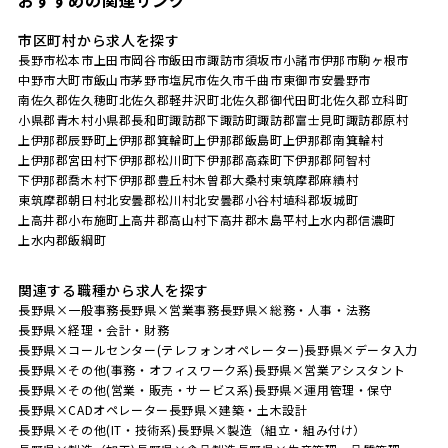
市区町村から求人を探す
長野市
松本市
上田市
岡谷市
飯田市
諏訪市
須坂市
小諸市
伊那市
駒ヶ根市
中野市
大町市
飯山市
茅野市
塩尻市
佐久市
千曲市
東御市
安曇野市
南佐久郡佐久穂町
北佐久郡軽井沢町
北佐久郡御代田町
北佐久郡立科町
小県郡青木村
小県郡長和町
諏訪郡下諏訪町
諏訪郡富士見町
諏訪郡原村
上伊那郡辰野町
上伊那郡箕輪町
上伊那郡飯島町
上伊那郡南箕輪村
上伊那郡宮田村
下伊那郡松川町
下伊那郡高森町
下伊那郡阿智村
下伊那郡喬木村
下伊那郡豊丘村
木曽郡大桑村
東筑摩郡麻績村
東筑摩郡朝日村
北安曇郡松川村
北安曇郡小谷村
埴科郡坂城町
上高井郡小布施町
上高井郡高山村
下高井郡木島平村
上水内郡信濃町
上水内郡飯綱町
関連する職種から求人を探す
長野県×一般事務
長野県×営業事務
長野県×総務・人事・法務
長野県×経理・会計・財務
長野県×コールセンター(テレフォンオペレーター)
長野県×データ入力
長野県×その他(事務・オフィスワーク系)
長野県×営業アシスタント
長野県×その他(営業・販売・サービス系)
長野県×運用管理・保守
長野県×CADオペレーター
長野県×建築・土木設計
長野県×その他(IT・技術系)
長野県×製造（組立・組み付け）