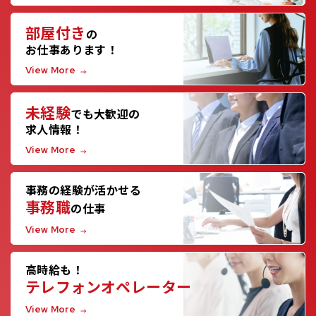
部屋付き
の
お仕事あります！
View More
未経験
でも大歓迎の
求人情報！
View More
事務の経験が活かせる
事務職
の仕事
View More
高時給も！
テレフォンオペレーター
View More