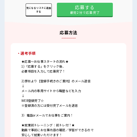
応募する
気になるリストに追加
する
最短2分で応募完了
応募方法
・選考手順
★応募～お仕事スタートの流れ★
1)「応募する」をクリック後、
必要項目を入力して応募完了！
2)弊社より【登録手続きのご案内】のメール送信
↓
メール内の専用サイトから職歴などを入力
↓
WEB登録完了☆
※登録済の方には受付完了メールを送信
3）電話orメールでお仕事をご案内！
★就業前トレーニング：前トレ付！★
動画で事前にお仕事内容の確認／学習ができるので
安心して就業いただけます！