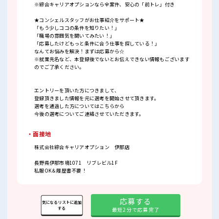
※綜合キャリアオプションなら全案件、安心の「前トレ」付き
★コンシェルスタッフがお仕事紹介をサポート★
「もう少しココの条件を知りたい！」
「職場の雰囲気を聞いてみたい！」
「応募したけどもっと条件に合う仕事を探している！」
なんてお悩みを解決！まずは応募から☆
※就業先名など、本登録後でないとお伝えできない情報もございます
のでご了承ください。
エントリーを頂いた方につきまして、
登録頂きました情報を元に選考を開始させて頂きます。
選考を通過した方についてはこちらから
今後の選考についてご連絡させていただきます。
・面接地
株式会社綜合キャリアオプション 伊那店
長野県伊那市境1071 リブレビル1F
私服OK＆履歴書不要！
応募する
気になるリストに追加
する
最短2分で応募完了