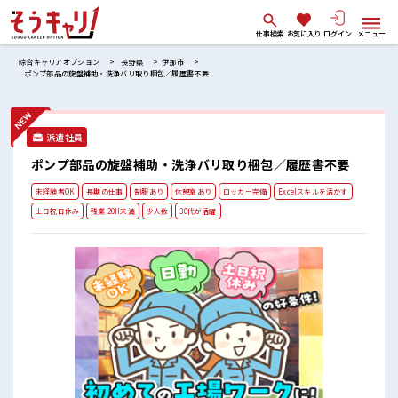
仕事検索
お気に入り
ログイン
メニュー
綜合キャリアオプション
長野県
伊那市
ポンプ部品の旋盤補助・洗浄バリ取り梱包／履歴書不要
派遣社員
ポンプ部品の旋盤補助・洗浄バリ取り梱包／履歴書不要
未経験者OK
長期の仕事
制服あり
休憩室あり
ロッカー完備
Excelスキルを活かす
土日祝日休み
残業 20H未満
少人数
30代が活躍