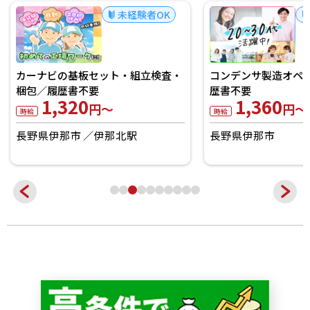
未経験者OK
・
コンデンサ製造オペ・X線検査／履
産業用ロボット部
歴書不要
ライン登録
1,360
1,350
円～
円
時給
時給
長野県伊那市
長野県伊那市