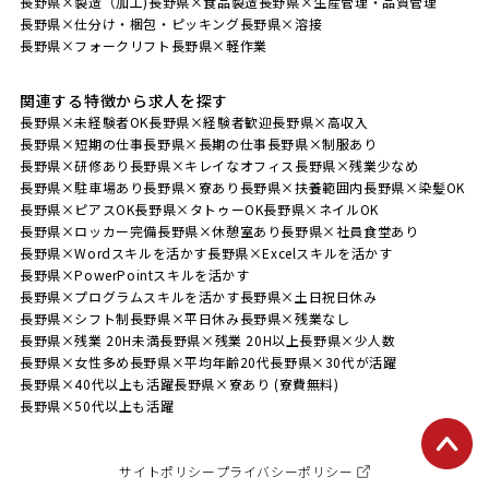
長野県×製造（加工)
長野県×食品製造
長野県×生産管理・品質管理
長野県×仕分け・梱包・ピッキング
長野県×溶接
長野県×フォークリフト
長野県×軽作業
関連する特徴から求人を探す
長野県×未経験者OK
長野県×経験者歓迎
長野県×高収入
長野県×短期の仕事
長野県×長期の仕事
長野県×制服あり
長野県×研修あり
長野県×キレイなオフィス
長野県×残業少なめ
長野県×駐車場あり
長野県×寮あり
長野県×扶養範囲内
長野県×染髪OK
長野県×ピアスOK
長野県×タトゥーOK
長野県×ネイルOK
長野県×ロッカー完備
長野県×休憩室あり
長野県×社員食堂あり
長野県×Wordスキルを活かす
長野県×Excelスキルを活かす
長野県×PowerPointスキルを活かす
長野県×プログラムスキルを活かす
長野県×土日祝日休み
長野県×シフト制
長野県×平日休み
長野県×残業なし
長野県×残業 20H未満
長野県×残業 20H以上
長野県×少人数
長野県×女性多め
長野県×平均年齢20代
長野県×30代が活躍
長野県×40代以上も活躍
長野県×寮あり (寮費無料)
長野県×50代以上も活躍
サイトポリシー
プライバシーポリシー