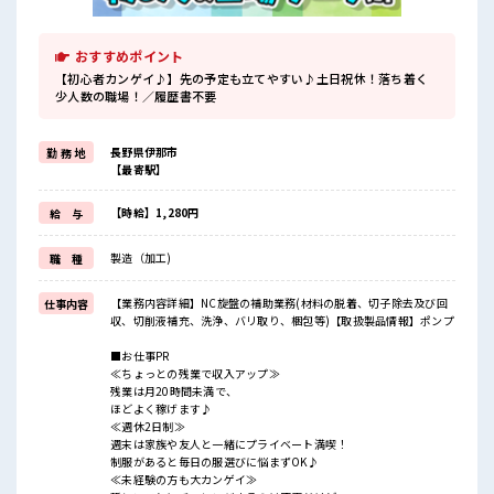
おすすめポイント
【初心者カンゲイ♪】先の予定も立てやすい♪土日祝休！落ち着く
少人数の職場！／履歴書不要
長野県伊那市
勤 務 地
【最寄駅】
【時給】1,280円
給 与
製造（加工)
職 種
【業務内容詳細】NC旋盤の補助業務(材料の脱着、切子除去及び回
仕事内容
収、切削液補充、洗浄、バリ取り、梱包等)【取扱製品情報】ポンプ
■お仕事PR
≪ちょっとの残業で収入アップ≫
残業は月20時間未満で、
ほどよく稼げます♪
≪週休2日制≫
週末は家族や友人と一緒にプライベート満喫！
制服があると毎日の服選びに悩まずOK♪
≪未経験の方も大カンゲイ≫