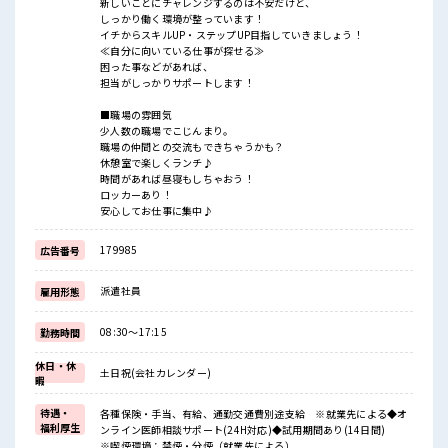
新しいことにチャレンジするのは不安だけど、
しっかり働く環境が整っています！
イチからスキルUP・ステップUP目指していきましょう！
≪自分に向いている仕事が探せる≫
困った事などがあれば、
担当がしっかりサポートします！
■職場の雰囲気
少人数の職場でこじんまり。
職場の仲間との交流もできちゃうかも？
休憩室で楽しくランチ♪
時間があれば昼寝もしちゃおう！
ロッカーあり！
安心してお仕事に集中♪
179985
広告番号
派遣社員
雇用形態
08:30～17:15
勤務時間
休日・休
土日祝(会社カレンダー)
暇
待遇・
各種保険・手当、有給、通勤交通費別途支給 ※就業先による◆オ
福利厚生
ンライン医師相談サポート(24H対応)◆試用期間あり(14日間)
※喫煙環境：禁煙・分煙（就業先による）