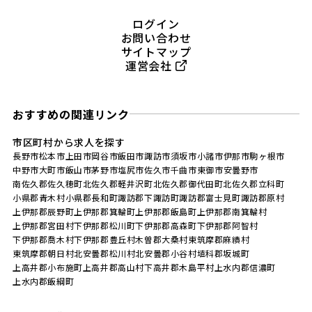
ログイン
お問い合わせ
サイトマップ
運営会社
おすすめの関連リンク
市区町村から求人を探す
長野市
松本市
上田市
岡谷市
飯田市
諏訪市
須坂市
小諸市
伊那市
駒ヶ根市
中野市
大町市
飯山市
茅野市
塩尻市
佐久市
千曲市
東御市
安曇野市
南佐久郡佐久穂町
北佐久郡軽井沢町
北佐久郡御代田町
北佐久郡立科町
小県郡青木村
小県郡長和町
諏訪郡下諏訪町
諏訪郡富士見町
諏訪郡原村
上伊那郡辰野町
上伊那郡箕輪町
上伊那郡飯島町
上伊那郡南箕輪村
上伊那郡宮田村
下伊那郡松川町
下伊那郡高森町
下伊那郡阿智村
下伊那郡喬木村
下伊那郡豊丘村
木曽郡大桑村
東筑摩郡麻績村
東筑摩郡朝日村
北安曇郡松川村
北安曇郡小谷村
埴科郡坂城町
上高井郡小布施町
上高井郡高山村
下高井郡木島平村
上水内郡信濃町
上水内郡飯綱町