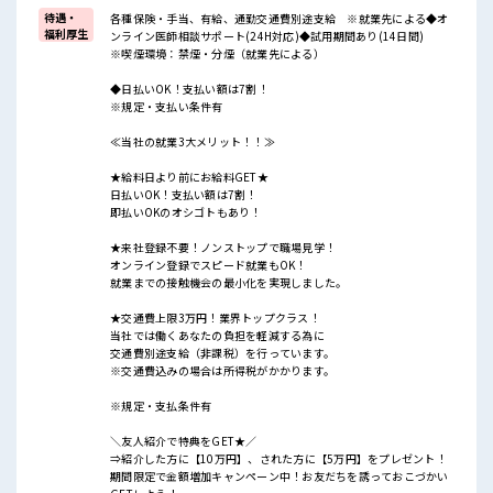
待遇・
各種保険・手当、有給、通勤交通費別途支給 ※就業先による◆オ
福利厚生
ンライン医師相談サポート(24H対応)◆試用期間あり(14日間)
※喫煙環境：禁煙・分煙（就業先による）
◆日払いOK！支払い額は7割！
※規定・支払い条件有
≪当社の就業3大メリット！！≫
★給料日より前にお給料GET★
日払いOK！支払い額は7割！
即払いOKのオシゴトもあり！
★来社登録不要！ノンストップで職場見学！
オンライン登録でスピード就業もOK！
就業までの接触機会の最小化を実現しました。
★交通費上限3万円！業界トップクラス！
当社では働くあなたの負担を軽減する為に
交通費別途支給（非課税）を行っています。
※交通費込みの場合は所得税がかかります。
※規定・支払条件有
＼友人紹介で特典をGET★／
⇒紹介した方に【10万円】、された方に【5万円】をプレゼント！
期間限定で金額増加キャンペーン中！お友だちを誘っておこづかい