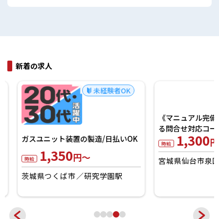
新着の求人
未経験者OK
《マニュアル完備》
ガスユニット装置の製造/日払いOK
る問合せ対応コール！
1,350
1,300
円～
円～
時給
時給
茨城県つくば市
研究学園駅
宮城県仙台市泉区