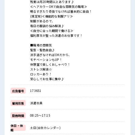
残業は月20時間以上あります♪
≪ヘアカラーOKで自由な雰囲気の職場≫
明るすぎたり奇抜でなければ基本的に自由！
(規定有)≪機能的な制服アリ≫
制服があるので、
毎日の服装の悩み解消♪
≪自分に合った期間で働ける≫
福利厚生が整った派遣のお仕事です！
■職場の雰囲気
髪型・髪色自由♪
派手過ぎなければOKだから、
モチベーションもUP！
休憩室で楽しくおしゃべり！
ストレス解消☆
ロッカーあり！
安心してお仕事に集中♪
173651
広告番号
派遣社員
雇用形態
08:25～17:15
勤務時間
休日・休
土日(会社カレンダー)
暇