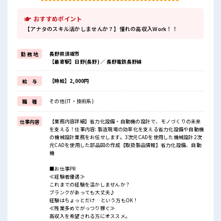
おすすめポイント
【アナタのスキル活かしませんか？】憧れの高収入Work！！
長野県須坂市
勤 務 地
【最寄駅】日野(長野) ／ 長野電鉄長野線
【時給】2,000円
給 与
その他(IT・技術系)
職 種
【業務内容詳細】省力化設備・自動機の設計で、モノづくりの未来
仕事内容
を支える！仕事内容: 製造現場の効率化を支える省力化設備や自動機
の機械設計業務をお任せします。3次元CADを使用した機械設計2次
元CADを使用した部品図の作成【取扱製品情報】省力化設備、自動
機
■お仕事PR
≪経験者優遇≫
これまでの経験を活かしませんか？
ブランクがあっても大丈夫♪
経験はちょっとだけ…という方もOK！
≪残業多めでがっつり稼ぐ≫
高収入を希望される方にオススメ。