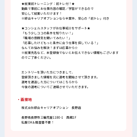
★就業前トレーニング：前トレ付！★
動画で事前にお仕事内容の確認／学習ができるので
安心して就業いただけます！
※綜合キャリアオプションなら全案件、安心の「前トレ」付き
★コンシェルスタッフがお仕事紹介をサポート★
「もう少しココの条件を知りたい！」
「職場の雰囲気を聞いてみたい！」
「応募したけどもっと条件に合う仕事を探している！」
なんてお悩みを解決！まずは応募から☆
※就業先名など、本登録後でないとお伝えできない情報もございます
のでご了承ください。
エントリーを頂いた方につきまして、
登録頂きました情報を元に選考を開始させて頂きます。
選考を通過した方についてはこちらから
今後の選考についてご連絡させていただきます。
・面接地
株式会社綜合キャリアオプション 長野店
長野県長野市三輪荒屋1180-1 西館1F
私服OK＆履歴書不要！