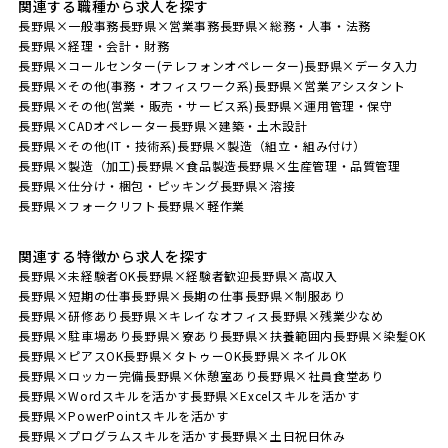
関連する職種から求人を探す
長野県×一般事務
長野県×営業事務
長野県×総務・人事・法務
長野県×経理・会計・財務
長野県×コールセンター(テレフォンオペレーター)
長野県×データ入力
長野県×その他(事務・オフィスワーク系)
長野県×営業アシスタント
長野県×その他(営業・販売・サービス系)
長野県×運用管理・保守
長野県×CADオペレーター
長野県×建築・土木設計
長野県×その他(IT・技術系)
長野県×製造（組立・組み付け）
長野県×製造（加工)
長野県×食品製造
長野県×生産管理・品質管理
長野県×仕分け・梱包・ピッキング
長野県×溶接
長野県×フォークリフト
長野県×軽作業
関連する特徴から求人を探す
長野県×未経験者OK
長野県×経験者歓迎
長野県×高収入
長野県×短期の仕事
長野県×長期の仕事
長野県×制服あり
長野県×研修あり
長野県×キレイなオフィス
長野県×残業少なめ
長野県×駐車場あり
長野県×寮あり
長野県×扶養範囲内
長野県×染髪OK
長野県×ピアスOK
長野県×タトゥーOK
長野県×ネイルOK
長野県×ロッカー完備
長野県×休憩室あり
長野県×社員食堂あり
長野県×Wordスキルを活かす
長野県×Excelスキルを活かす
長野県×PowerPointスキルを活かす
長野県×プログラムスキルを活かす
長野県×土日祝日休み