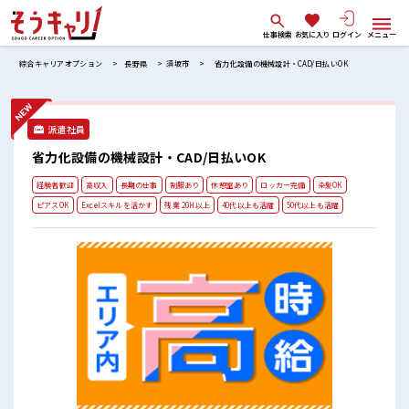
仕事検索
お気に入り
ログイン
メニュー
綜合キャリアオプション
長野県
須坂市
省力化設備の機械設計・CAD/日払いOK
派遣社員
省力化設備の機械設計・CAD/日払いOK
経験者歓迎
高収入
長期の仕事
制服あり
休憩室あり
ロッカー完備
染髪OK
ピアスOK
Excelスキルを活かす
残業 20H以上
40代以上も活躍
50代以上も活躍