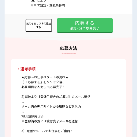
GETしよう！
※全て規定・支払条件有
応募する
気になるリストに追加
する
最短2分で応募完了
応募方法
・選考手順
★応募～お仕事スタートの流れ★
1)「応募する」をクリック後、
必要項目を入力して応募完了！
2)弊社より【登録手続きのご案内】のメール送信
↓
メール内の専用サイトから職歴などを入力
↓
WEB登録完了☆
※登録済の方には受付完了メールを送信
3）電話orメールでお仕事をご案内！