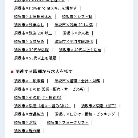
須坂市×PowerPointスキルを活かす
須坂市×土日祝日休み
須坂市×シフト制
須坂市×残業なし
須坂市×残業 20H未満
須坂市×残業 20H以上
須坂市×少人数
須坂市×女性多め
須坂市×平均年齢20代
須坂市×30代が活躍
須坂市×40代以上も活躍
須坂市×50代以上も活躍
関連する職種から求人を探す
須坂市×一般事務
須坂市×経理・会計・財務
須坂市×その他(営業・販売・サービス系)
須坂市×その他(IT・技術系)
須坂市×製造（組立・組み付け）
須坂市×製造（加工)
須坂市×食品製造
須坂市×仕分け・梱包・ピッキング
須坂市×溶接
須坂市×フォークリフト
須坂市×軽作業