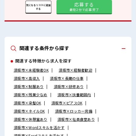
応募する
気になるリストに追加
する
最短2分で応募完了
関連する条件から探す
関連する特徴から求人を探す
須坂市×未経験者OK
須坂市×経験者歓迎
須坂市×高収入
須坂市×長期の仕事
須坂市×制服あり
須坂市×研修あり
須坂市×残業少なめ
須坂市×扶養範囲内
須坂市×染髪OK
須坂市×ピアスOK
須坂市×ネイルOK
須坂市×ロッカー完備
須坂市×休憩室あり
須坂市×社員食堂あり
須坂市×Wordスキルを活かす
須坂市×Excelスキルを活かす