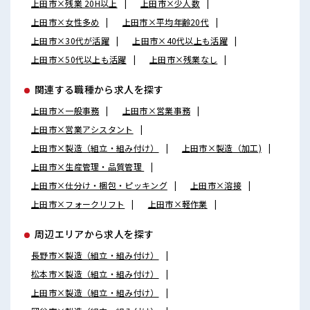
上田市×残業 20H以上
上田市×少人数
上田市×女性多め
上田市×平均年齢20代
上田市×30代が活躍
上田市×40代以上も活躍
上田市×50代以上も活躍
上田市×残業なし
関連する職種から求人を探す
上田市×一般事務
上田市×営業事務
上田市×営業アシスタント
上田市×製造（組立・組み付け）
上田市×製造（加工)
上田市×生産管理・品質管理
上田市×仕分け・梱包・ピッキング
上田市×溶接
上田市×フォークリフト
上田市×軽作業
周辺エリアから求人を探す
長野市×製造（組立・組み付け）
松本市×製造（組立・組み付け）
上田市×製造（組立・組み付け）