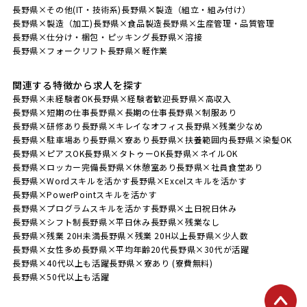
長野県×その他(IT・技術系)
長野県×製造（組立・組み付け）
長野県×製造（加工)
長野県×食品製造
長野県×生産管理・品質管理
長野県×仕分け・梱包・ピッキング
長野県×溶接
長野県×フォークリフト
長野県×軽作業
関連する特徴から求人を探す
長野県×未経験者OK
長野県×経験者歓迎
長野県×高収入
長野県×短期の仕事
長野県×長期の仕事
長野県×制服あり
長野県×研修あり
長野県×キレイなオフィス
長野県×残業少なめ
長野県×駐車場あり
長野県×寮あり
長野県×扶養範囲内
長野県×染髪OK
長野県×ピアスOK
長野県×タトゥーOK
長野県×ネイルOK
長野県×ロッカー完備
長野県×休憩室あり
長野県×社員食堂あり
長野県×Wordスキルを活かす
長野県×Excelスキルを活かす
長野県×PowerPointスキルを活かす
長野県×プログラムスキルを活かす
長野県×土日祝日休み
長野県×シフト制
長野県×平日休み
長野県×残業なし
長野県×残業 20H未満
長野県×残業 20H以上
長野県×少人数
長野県×女性多め
長野県×平均年齢20代
長野県×30代が活躍
長野県×40代以上も活躍
長野県×寮あり (寮費無料)
長野県×50代以上も活躍