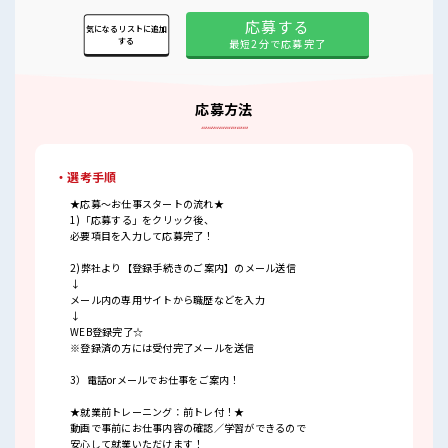
応募する
気になるリストに追加
する
最短2分で応募完了
応募方法
・選考手順
★応募～お仕事スタートの流れ★
1)「応募する」をクリック後、
必要項目を入力して応募完了！
2)弊社より【登録手続きのご案内】のメール送信
↓
メール内の専用サイトから職歴などを入力
↓
WEB登録完了☆
※登録済の方には受付完了メールを送信
3）電話orメールでお仕事をご案内！
★就業前トレーニング：前トレ付！★
動画で事前にお仕事内容の確認／学習ができるので
安心して就業いただけます！