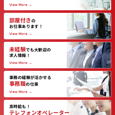
View More
部屋付き
の
お仕事あります！
View More
未経験
でも大歓迎の
求人情報！
View More
事務の経験が活かせる
事務職
の仕事
View More
高時給も！
テレフォンオペレーター