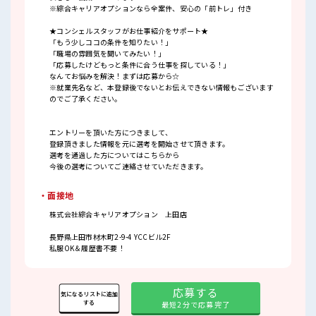
※綜合キャリアオプションなら全案件、安心の「前トレ」付き
★コンシェルスタッフがお仕事紹介をサポート★
「もう少しココの条件を知りたい！」
「職場の雰囲気を聞いてみたい！」
「応募したけどもっと条件に合う仕事を探している！」
なんてお悩みを解決！まずは応募から☆
※就業先名など、本登録後でないとお伝えできない情報もございます
のでご了承ください。
エントリーを頂いた方につきまして、
登録頂きました情報を元に選考を開始させて頂きます。
選考を通過した方についてはこちらから
今後の選考についてご連絡させていただきます。
・面接地
株式会社綜合キャリアオプション 上田店
長野県上田市材木町2-9-4 YCCビル2F
私服OK＆履歴書不要！
応募する
気になるリストに追加
する
最短2分で応募完了