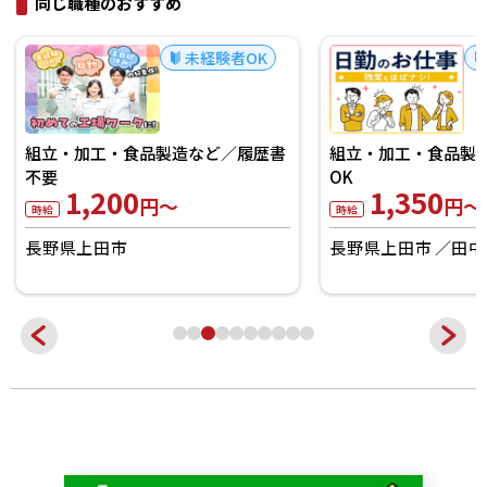
同じ職種のおすすめ
未経験者OK
組立・加工・食品製造など／履歴書
組立・加工・食品製造
不要
OK
1,200
1,350
円～
円～
時給
時給
長野県上田市
長野県上田市
田中