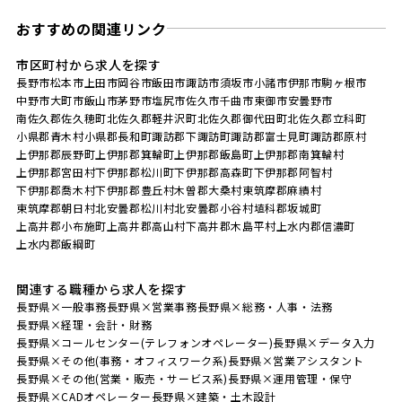
おすすめの関連リンク
市区町村から求人を探す
長野市
松本市
上田市
岡谷市
飯田市
諏訪市
須坂市
小諸市
伊那市
駒ヶ根市
中野市
大町市
飯山市
茅野市
塩尻市
佐久市
千曲市
東御市
安曇野市
南佐久郡佐久穂町
北佐久郡軽井沢町
北佐久郡御代田町
北佐久郡立科町
小県郡青木村
小県郡長和町
諏訪郡下諏訪町
諏訪郡富士見町
諏訪郡原村
上伊那郡辰野町
上伊那郡箕輪町
上伊那郡飯島町
上伊那郡南箕輪村
上伊那郡宮田村
下伊那郡松川町
下伊那郡高森町
下伊那郡阿智村
下伊那郡喬木村
下伊那郡豊丘村
木曽郡大桑村
東筑摩郡麻績村
東筑摩郡朝日村
北安曇郡松川村
北安曇郡小谷村
埴科郡坂城町
上高井郡小布施町
上高井郡高山村
下高井郡木島平村
上水内郡信濃町
上水内郡飯綱町
関連する職種から求人を探す
長野県×一般事務
長野県×営業事務
長野県×総務・人事・法務
長野県×経理・会計・財務
長野県×コールセンター(テレフォンオペレーター)
長野県×データ入力
長野県×その他(事務・オフィスワーク系)
長野県×営業アシスタント
長野県×その他(営業・販売・サービス系)
長野県×運用管理・保守
長野県×CADオペレーター
長野県×建築・土木設計