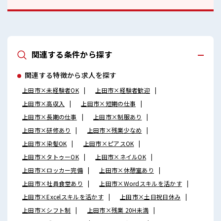
関連する条件から探す
関連する特徴から求人を探す
上田市×未経験者OK
上田市×経験者歓迎
上田市×高収入
上田市×短期の仕事
上田市×長期の仕事
上田市×制服あり
上田市×研修あり
上田市×残業少なめ
上田市×染髪OK
上田市×ピアスOK
上田市×タトゥーOK
上田市×ネイルOK
上田市×ロッカー完備
上田市×休憩室あり
上田市×社員食堂あり
上田市×Wordスキルを活かす
上田市×Excelスキルを活かす
上田市×土日祝日休み
上田市×シフト制
上田市×残業 20H未満