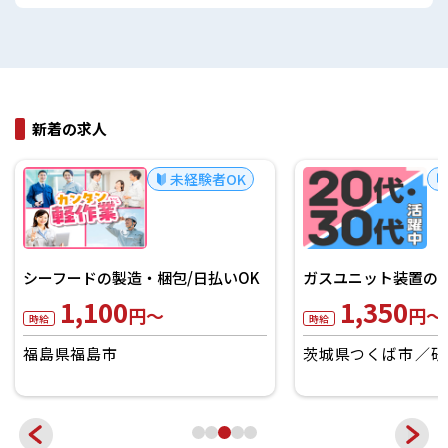
新着の求人
未経験者OK
シーフードの製造・梱包/日払いOK
ガスユニット装置の製
1,100
1,350
円～
円～
時給
時給
福島県福島市
茨城県つくば市
研