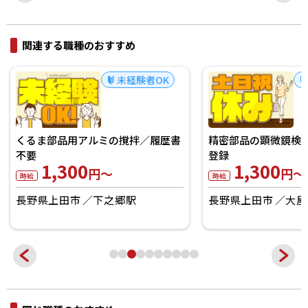
関連する職種のおすすめ
未経験者OK
くるま部品用アルミの撹拌／履歴書
精密部品の顕微鏡検
不要
登録
1,300
1,300
円～
円～
時給
時給
長野県上田市
下之郷駅
長野県上田市
大屋