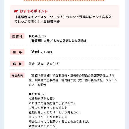
おすすめポイント
【経験者向けマイスターワーク！】ウレシイ残業ほぼナシ♪高収入
でしっかり稼ぐ！／履歴書不要
長野県上田市
勤 務 地
【最寄駅】大屋 ／ しなの鉄道しなの鉄道線
【時給】2,100円
給 与
製造（組立・組み付け）
職 種
【業務内容詳細】半自動溶接・溶接後の製品の表面研磨仕上げ作
仕事内容
業、鋼鉄物の塗装業務、他付随作業【取り扱い製品情報】クレーン
のアーム部分
■お仕事PR
≪経験を活かせる≫
これまでの経験を活かしませんか？
ブランクがあっても大丈夫♪
経験はちょっとだけ…という方もOK！
≪プライベートが充実する≫
場合によってはお願いすることもありますが、
残業はほとんどナシ！