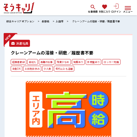
仕事検索
お気に入り
ログイン
メニュー
綜合キャリアオプション
長野県
上田市
クレーンアームの溶接・研磨／履歴書不要
派遣社員
クレーンアームの溶接・研磨／履歴書不要
経験者歓迎
高収入
長期の仕事
残業少なめ
制服あり
休憩室あり
ロッカー完備
染髪OK
土日祝日休み
少人数
40代以上も活躍