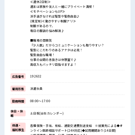
≪週休2日制≫
週末は家族や友人と一緒にプライベート満喫！
≪モチベーションもUP≫
派手過ぎなければ髪型や髪色自由♪
(規定有)≪動きやすい制服アリ≫
制服があるので、
毎日の服装の悩み解消♪
■職場の雰囲気
『少人数』だからコミュニケーションも取りやすい？
髪型にこだわりのあるアナタは必見！
髪型自由な職場！
仕事の合間の息抜きは休憩室で♪
高収入もバッチリ目指せますよ！
192632
広告番号
派遣社員
雇用形態
08:00～17:00
勤務時間
休日・休
土日祝(会社カレンダー)
暇
待遇・
各種保険・手当、有給、通勤交通費別途支給 ※就業先による◆オ
福利厚生
ンライン医師相談サポート(24H対応)◆試用期間あり(14日間)