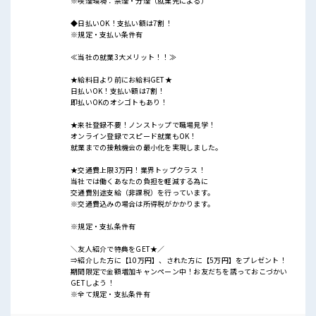
※喫煙環境：禁煙・分煙（就業先による）
◆日払いOK！支払い額は7割！
※規定・支払い条件有
≪当社の就業3大メリット！！≫
★給料日より前にお給料GET★
日払いOK！支払い額は7割！
即払いOKのオシゴトもあり！
★来社登録不要！ノンストップで職場見学！
オンライン登録でスピード就業もOK！
就業までの接触機会の最小化を実現しました。
★交通費上限3万円！業界トップクラス！
当社では働くあなたの負担を軽減する為に
交通費別途支給（非課税）を行っています。
※交通費込みの場合は所得税がかかります。
※規定・支払条件有
＼友人紹介で特典をGET★／
⇒紹介した方に【10万円】、された方に【5万円】をプレゼント！
期間限定で金額増加キャンペーン中！お友だちを誘っておこづかい
GETしよう！
※全て規定・支払条件有