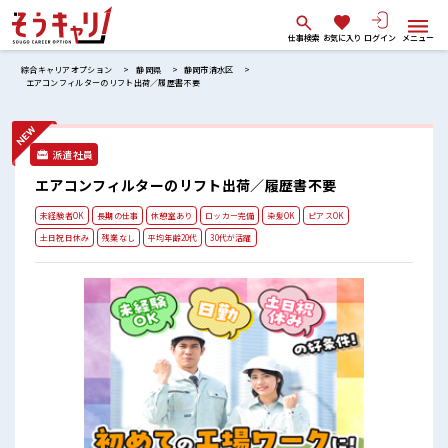
仕事検索
お気に入り
ログイン
メニュー
綜合キャリアオプション
静岡県
静岡市清水区
エアコンフィルターのリフト出荷／履歴書不要
派遣社員
エアコンフィルターのリフト出荷／履歴書不要
未経験者OK
長期の仕事
休憩室あり
ロッカー完備
染髪OK
ピアスOK
土日祝日休み
残業なし
平均年齢20代
30代が活躍