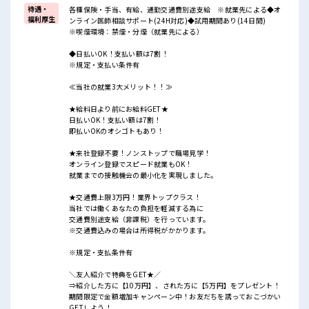
待遇・
各種保険・手当、有給、通勤交通費別途支給 ※就業先による◆オ
福利厚生
ンライン医師相談サポート(24H対応)◆試用期間あり(14日間)
※喫煙環境：禁煙・分煙（就業先による）
◆日払いOK！支払い額は7割！
※規定・支払い条件有
≪当社の就業3大メリット！！≫
★給料日より前にお給料GET★
日払いOK！支払い額は7割！
即払いOKのオシゴトもあり！
★来社登録不要！ノンストップで職場見学！
オンライン登録でスピード就業もOK！
就業までの接触機会の最小化を実現しました。
★交通費上限3万円！業界トップクラス！
当社では働くあなたの負担を軽減する為に
交通費別途支給（非課税）を行っています。
※交通費込みの場合は所得税がかかります。
※規定・支払条件有
＼友人紹介で特典をGET★／
⇒紹介した方に【10万円】、された方に【5万円】をプレゼント！
期間限定で金額増加キャンペーン中！お友だちを誘っておこづかい
GETしよう！