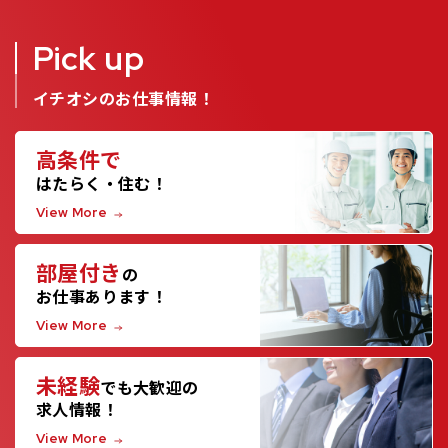
Pick up
イチオシのお仕事情報！
高条件で
はたらく・住む！
View More
部屋付き
の
お仕事あります！
View More
未経験
でも大歓迎の
求人情報！
View More