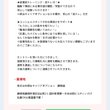
★就業前トレーニング：前トレ付！★
動画で事前にお仕事内容の確認／学習ができるので
安心して就業いただけます！
※綜合キャリアオプションなら全案件、安心の「前トレ」付き
★コンシェルスタッフがお仕事紹介をサポート★
「もう少しココの条件を知りたい！」
「職場の雰囲気を聞いてみたい！」
「応募したけどもっと条件に合う仕事を探している！」
なんてお悩みを解決！まずは応募から☆
※就業先名など、本登録後でないとお伝えできない情報もございます
のでご了承ください。
エントリーを頂いた方につきまして、
登録頂きました情報を元に選考を開始させて頂きます。
選考を通過した方についてはこちらから
今後の選考についてご連絡させていただきます。
・面接地
株式会社綜合キャリアオプション 静岡店
静岡県静岡市葵区日出町2-1 田中産商第一生命共同ビルディング1F
私服OK＆履歴書不要！