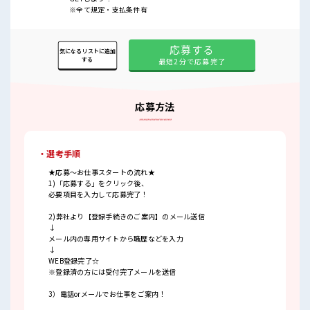
※全て規定・支払条件有
応募する
気になるリストに追加
する
最短2分で応募完了
応募方法
・選考手順
★応募～お仕事スタートの流れ★
1)「応募する」をクリック後、
必要項目を入力して応募完了！
2)弊社より【登録手続きのご案内】のメール送信
↓
メール内の専用サイトから職歴などを入力
↓
WEB登録完了☆
※登録済の方には受付完了メールを送信
3）電話orメールでお仕事をご案内！