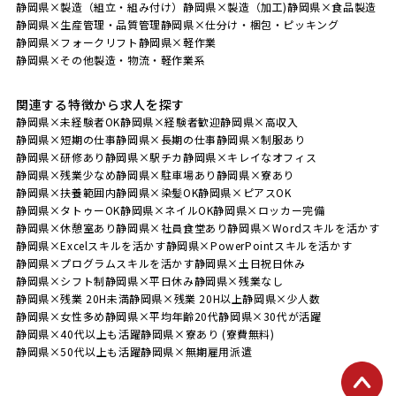
静岡県×製造（組立・組み付け）
静岡県×製造（加工)
静岡県×食品製造
静岡県×生産管理・品質管理
静岡県×仕分け・梱包・ピッキング
静岡県×フォークリフト
静岡県×軽作業
静岡県×その他製造・物流・軽作業系
関連する特徴から求人を探す
静岡県×未経験者OK
静岡県×経験者歓迎
静岡県×高収入
静岡県×短期の仕事
静岡県×長期の仕事
静岡県×制服あり
静岡県×研修あり
静岡県×駅チカ
静岡県×キレイなオフィス
静岡県×残業少なめ
静岡県×駐車場あり
静岡県×寮あり
静岡県×扶養範囲内
静岡県×染髪OK
静岡県×ピアスOK
静岡県×タトゥーOK
静岡県×ネイルOK
静岡県×ロッカー完備
静岡県×休憩室あり
静岡県×社員食堂あり
静岡県×Wordスキルを活かす
静岡県×Excelスキルを活かす
静岡県×PowerPointスキルを活かす
静岡県×プログラムスキルを活かす
静岡県×土日祝日休み
静岡県×シフト制
静岡県×平日休み
静岡県×残業なし
静岡県×残業 20H未満
静岡県×残業 20H以上
静岡県×少人数
静岡県×女性多め
静岡県×平均年齢20代
静岡県×30代が活躍
静岡県×40代以上も活躍
静岡県×寮あり (寮費無料)
静岡県×50代以上も活躍
静岡県×無期雇用派遣