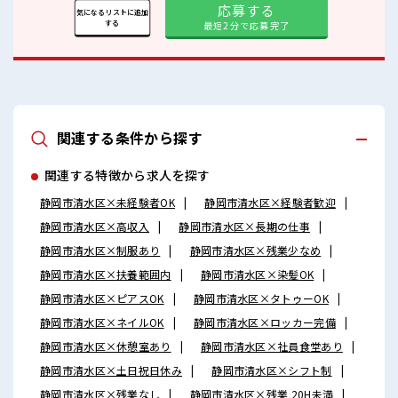
応募する
気になるリストに追加
する
最短2分で応募完了
関連する条件から探す
関連する特徴から求人を探す
静岡市清水区×未経験者OK
静岡市清水区×経験者歓迎
静岡市清水区×高収入
静岡市清水区×長期の仕事
静岡市清水区×制服あり
静岡市清水区×残業少なめ
静岡市清水区×扶養範囲内
静岡市清水区×染髪OK
静岡市清水区×ピアスOK
静岡市清水区×タトゥーOK
静岡市清水区×ネイルOK
静岡市清水区×ロッカー完備
静岡市清水区×休憩室あり
静岡市清水区×社員食堂あり
静岡市清水区×土日祝日休み
静岡市清水区×シフト制
静岡市清水区×残業なし
静岡市清水区×残業 20H未満