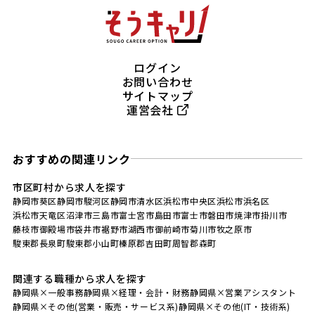
ログイン
お問い合わせ
サイトマップ
運営会社
おすすめの関連リンク
市区町村から求人を探す
静岡市葵区
静岡市駿河区
静岡市清水区
浜松市中央区
浜松市浜名区
浜松市天竜区
沼津市
三島市
富士宮市
島田市
富士市
磐田市
焼津市
掛川市
藤枝市
御殿場市
袋井市
裾野市
湖西市
御前崎市
菊川市
牧之原市
駿東郡長泉町
駿東郡小山町
榛原郡吉田町
周智郡森町
関連する職種から求人を探す
静岡県×一般事務
静岡県×経理・会計・財務
静岡県×営業アシスタント
静岡県×その他(営業・販売・サービス系)
静岡県×その他(IT・技術系)