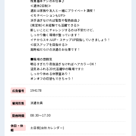
残業基本ナシのお仕事♪
≪週休2日制≫
週末は家族や友人と一緒にプライベート満喫！
≪モチベーションもUP≫
派手過ぎなければ髪型や髪色自由♪
(規定有)≪未経験でも活躍できる≫
新しいことにチャレンジするのは不安だけど、
しっかり働く環境が整っています！
イチからスキルUP・ステップUP目指していきましょう！
≪収入アップを目指せる≫
高時給だらけの派遣のお仕事です！
■職場の雰囲気
明るすぎたり奇抜過ぎなければヘアカラーOK！
活気あふれる20代活躍中の職場です☆
しっかり休める休憩室あり！
オンオフの切替もできちゃう！
194178
広告番号
派遣社員
雇用形態
08:30～17:30
勤務時間
休日・休
土日祝(会社カレンダー)
暇