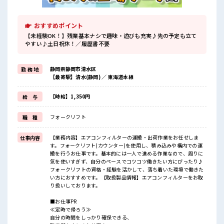
おすすめポイント
【未経験OK！】残業基本ナシで趣味・遊びも充実♪先の予定も立て
やすい♪土日祝休！／履歴書不要
静岡県静岡市清水区
勤 務 地
【最寄駅】清水(静岡) ／ 東海道本線
【時給】1,350円
給 与
フォークリフト
職 種
【業務内容】エアコンフィルターの運搬・出荷作業をお任せしま
仕事内容
す。フォークリフト(カウンター)を使用し、積み込みや構内での運
搬を行うお仕事です。基本的には一人で進める作業なので、周りに
気を使いすぎず、自分のペースでコツコツ働きたい方にぴったり♪
フォークリフトの資格・経験を活かして、落ち着いた環境で働きた
い方におすすめです。【取扱製品情報】エアコンフィルターをお取
り扱いしております。
■お仕事PR
≪定時で帰ろう≫
自分の時間をしっかり確保できる、