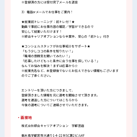
※登録済の方には受付完了メールを送信
3）電話orメールでお仕事をご案内！
★就業前トレーニング：前トレ付！★
動画で事前にお仕事内容の確認／学習ができるので
安心して就業いただけます！
※綜合キャリアオプションなら全案件、安心の「前トレ」付き
★コンシェルスタッフがお仕事紹介をサポート★
「もう少しココの条件を知りたい！」
「職場の雰囲気を聞いてみたい！」
「応募したけどもっと条件に合う仕事を探している！」
なんてお悩みを解決！まずは応募から☆
※就業先名など、本登録後でないとお伝えできない情報もございます
のでご了承ください。
エントリーを頂いた方につきまして、
登録頂きました情報を元に選考を開始させて頂きます。
選考を通過した方についてはこちらから
今後の選考についてご連絡させていただきます。
・面接地
株式会社綜合キャリアオプション 宇都宮店
栃木県宇都宮市大通り1-4-22 MSC第2ビル4F