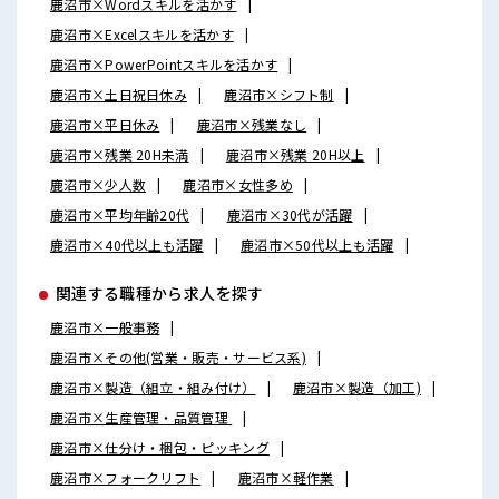
鹿沼市×Wordスキルを活かす
鹿沼市×Excelスキルを活かす
鹿沼市×PowerPointスキルを活かす
鹿沼市×土日祝日休み
鹿沼市×シフト制
鹿沼市×平日休み
鹿沼市×残業なし
鹿沼市×残業 20H未満
鹿沼市×残業 20H以上
鹿沼市×少人数
鹿沼市×女性多め
鹿沼市×平均年齢20代
鹿沼市×30代が活躍
鹿沼市×40代以上も活躍
鹿沼市×50代以上も活躍
関連する職種から求人を探す
鹿沼市×一般事務
鹿沼市×その他(営業・販売・サービス系)
鹿沼市×製造（組立・組み付け）
鹿沼市×製造（加工)
鹿沼市×生産管理・品質管理
鹿沼市×仕分け・梱包・ピッキング
鹿沼市×フォークリフト
鹿沼市×軽作業