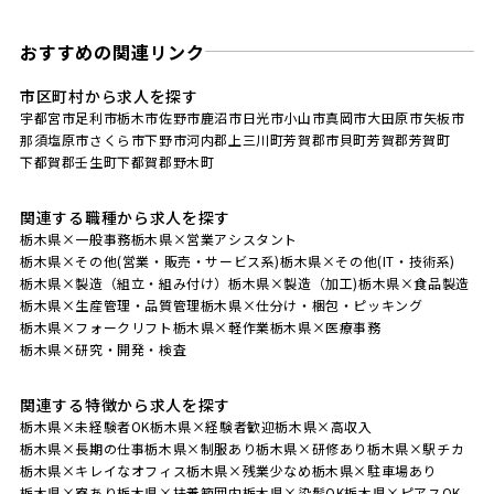
おすすめの関連リンク
市区町村から求人を探す
宇都宮市
足利市
栃木市
佐野市
鹿沼市
日光市
小山市
真岡市
大田原市
矢板市
那須塩原市
さくら市
下野市
河内郡上三川町
芳賀郡市貝町
芳賀郡芳賀町
下都賀郡壬生町
下都賀郡野木町
関連する職種から求人を探す
栃木県×一般事務
栃木県×営業アシスタント
栃木県×その他(営業・販売・サービス系)
栃木県×その他(IT・技術系)
栃木県×製造（組立・組み付け）
栃木県×製造（加工)
栃木県×食品製造
栃木県×生産管理・品質管理
栃木県×仕分け・梱包・ピッキング
栃木県×フォークリフト
栃木県×軽作業
栃木県×医療事務
栃木県×研究・開発・検査
関連する特徴から求人を探す
栃木県×未経験者OK
栃木県×経験者歓迎
栃木県×高収入
栃木県×長期の仕事
栃木県×制服あり
栃木県×研修あり
栃木県×駅チカ
栃木県×キレイなオフィス
栃木県×残業少なめ
栃木県×駐車場あり
栃木県×寮あり
栃木県×扶養範囲内
栃木県×染髪OK
栃木県×ピアスOK