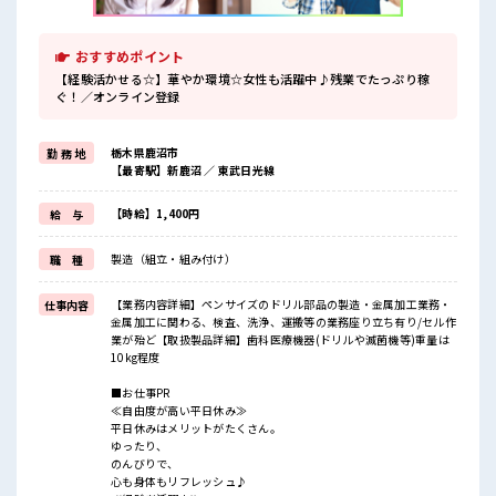
おすすめポイント
【経験活かせる☆】華やか環境☆女性も活躍中♪残業でたっぷり稼
ぐ！／オンライン登録
栃木県鹿沼市
勤 務 地
【最寄駅】新鹿沼 ／ 東武日光線
【時給】1,400円
給 与
製造（組立・組み付け）
職 種
【業務内容詳細】ペンサイズのドリル部品の製造・金属加工業務・
仕事内容
金属加工に関わる、検査、洗浄、運搬等の業務座り立ち有り/セル作
業が殆ど【取扱製品詳細】歯科医療機器(ドリルや滅菌機等)重量は
10kg程度
■お仕事PR
≪自由度が高い平日休み≫
平日休みはメリットがたくさん。
ゆったり、
のんびりで、
心も身体もリフレッシュ♪