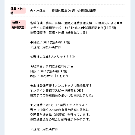
休日・休
火・水休み 長期休暇あり(週中の祝日は出勤)
暇
待遇・
各種保険・手当、有給、通勤交通費別途支給 ※就業先による◆オ
福利厚生
ンライン医師相談サポート(24H対応)◆試用期間あり(14日間)
※喫煙環境：禁煙・分煙（就業先による）
◆日払いOK！支払い額は7割！
※規定・支払い条件有
≪当社の就業3大メリット！！≫
★給料日より前にお給料GET★
日払いOK！支払い額は7割！
即払いOKのオシゴトもあり！
★来社登録不要！ノンストップで職場見学！
オンライン登録でスピード就業もOK！
就業までの接触機会の最小化を実現しました。
★交通費上限3万円！業界トップクラス！
当社では働くあなたの負担を軽減する為に
交通費別途支給（非課税）を行っています。
※交通費込みの場合は所得税がかかります。
※規定・支払条件有