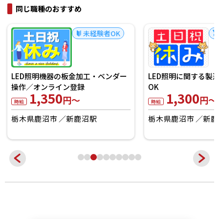
同じ職種のおすすめ
未経験者OK
LED照明機器の板金加工・ベンダー
LED照明に関する製
操作／オンライン登録
OK
1,350
1,300
円～
円～
時給
時給
栃木県鹿沼市
新鹿沼駅
栃木県鹿沼市
新鹿