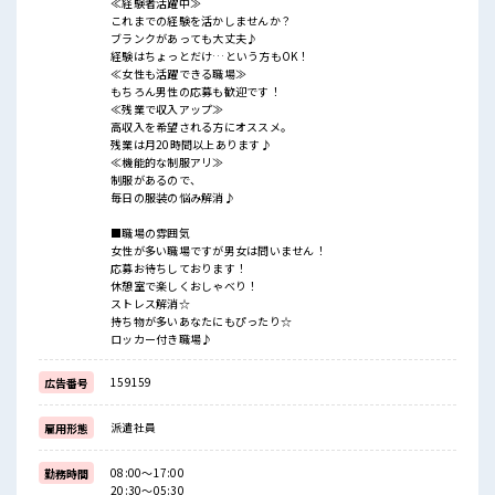
≪経験者活躍中≫
これまでの経験を活かしませんか？
ブランクがあっても大丈夫♪
経験はちょっとだけ…という方もOK！
≪女性も活躍できる職場≫
もちろん男性の応募も歓迎です！
≪残業で収入アップ≫
高収入を希望される方にオススメ。
残業は月20時間以上あります♪
≪機能的な制服アリ≫
制服があるので、
毎日の服装の悩み解消♪
■職場の雰囲気
女性が多い職場ですが男女は問いません！
応募お待ちしております！
休憩室で楽しくおしゃべり！
ストレス解消☆
持ち物が多いあなたにもぴったり☆
ロッカー付き職場♪
159159
広告番号
派遣社員
雇用形態
08:00～17:00
勤務時間
20:30～05:30