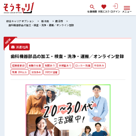
仕事検索
お気に入り
ログイン
メニュー
綜合キャリアオプション
栃木県
鹿沼市
歯科機器部品の加工・検査・洗浄・運搬／オンライン登録
派遣社員
歯科機器部品の加工・検査・洗浄・運搬／オンライン登録
経験者歓迎
長期の仕事
制服あり
休憩室あり
ロッカー完備
平日休み
残業 20H以上
女性多め
30代が活躍