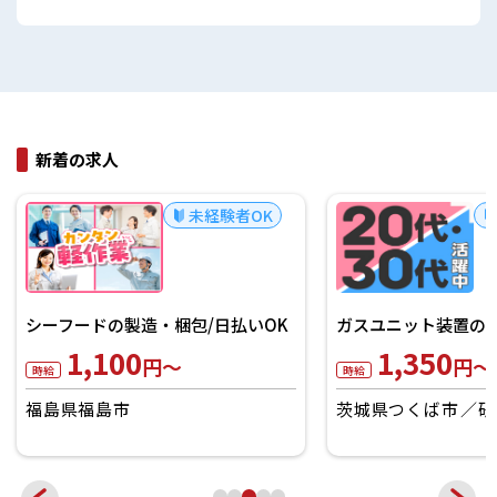
新着の求人
未経験者OK
シーフードの製造・梱包/日払いOK
ガスユニット装置の製
1,100
1,350
円～
円～
時給
時給
福島県福島市
茨城県つくば市
研