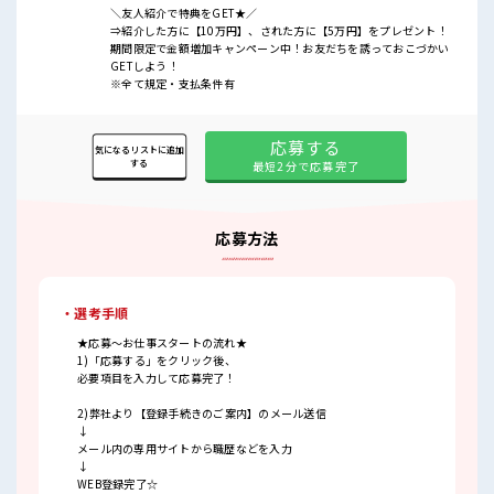
＼友人紹介で特典をGET★／
⇒紹介した方に【10万円】、された方に【5万円】をプレゼント！
期間限定で金額増加キャンペーン中！お友だちを誘っておこづかい
GETしよう！
※全て規定・支払条件有
応募する
気になるリストに追加
する
最短2分で応募完了
応募方法
・選考手順
★応募～お仕事スタートの流れ★
1)「応募する」をクリック後、
必要項目を入力して応募完了！
2)弊社より【登録手続きのご案内】のメール送信
↓
メール内の専用サイトから職歴などを入力
↓
WEB登録完了☆