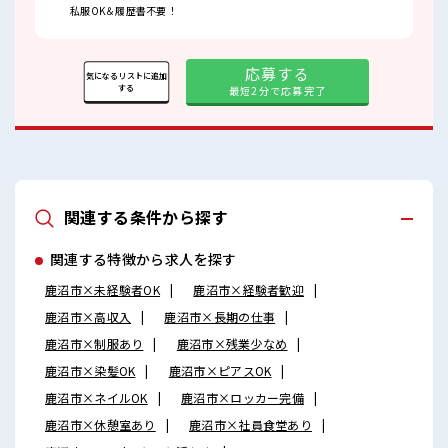
私服OK＆履歴書不要！
応募する
気になるリストに追加
する
最短2分で応募完了
関連する条件から探す
関連する特徴から求人を探す
鹿沼市×未経験者OK
鹿沼市×経験者歓迎
鹿沼市×高収入
鹿沼市×長期の仕事
鹿沼市×制服あり
鹿沼市×残業少なめ
鹿沼市×染髪OK
鹿沼市×ピアスOK
鹿沼市×ネイルOK
鹿沼市×ロッカー完備
鹿沼市×休憩室あり
鹿沼市×社員食堂あり