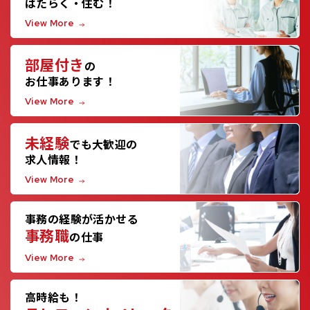
はたらく・住む！
View More
部屋付き
の
お仕事あります！
View More
未経験
でも大歓迎の
求人情報！
View More
事務の経験が活かせる
事務職
の仕事
View More
高時給も！