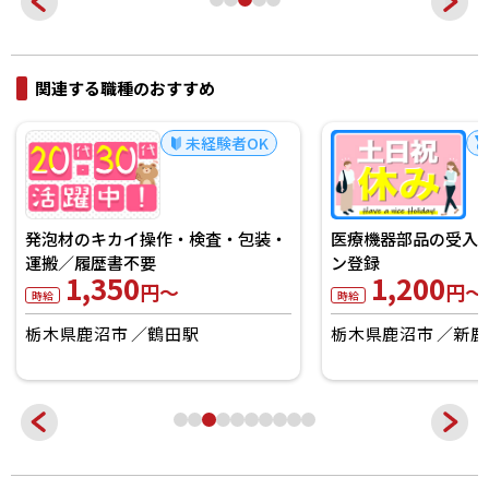
関連する職種のおすすめ
未経験者OK
発泡材のキカイ操作・検査・包装・
医療機器部品の受入
運搬／履歴書不要
ン登録
1,350
1,200
円～
円～
時給
時給
栃木県鹿沼市
鶴田駅
栃木県鹿沼市
新鹿