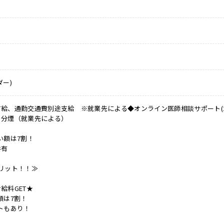
ダー)
給、通勤交通費別途支給 ※就業先による◆オンライン医師相談サポート(24H
・分煙（就業先による）
い額は7割！
件有
リット！！≫
給料GET★
額は7割！
トもあり！