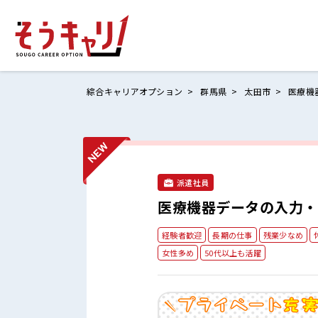
綜合キャリアオプション
群馬県
太田市
医療機
ホームにもど
お仕事検索
派遣社員
お気に入りリ
医療機器データの入力・
お問い合わせ
経験者歓迎
長期の仕事
残業少なめ
女性多め
50代以上も活躍
ログイン