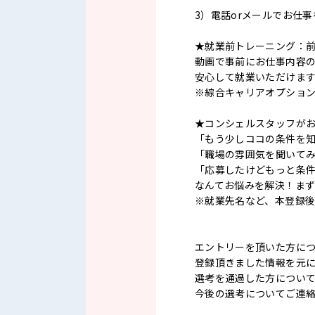
3）電話orメールでお仕
★就業前トレーニング：
動画で事前にお仕事内容
安心して就業いただけま
※綜合キャリアオプショ
★コンシェルスタッフが
「もう少しココの条件を
「職場の雰囲気を聞いて
「応募したけどもっと条
なんてお悩みを解決！ま
※就業先名など、本登録
エントリーを頂いた方に
登録頂きました情報を元
選考を通過した方につい
今後の選考についてご連