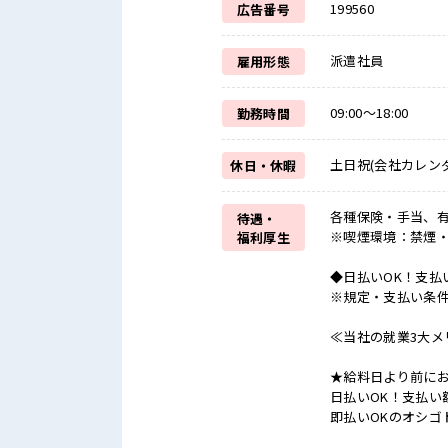
199560
広告番号
派遣社員
雇用形態
09:00～18:00
勤務時間
土日祝(会社カレン
休日・休暇
各種保険・手当、有
待遇・
※喫煙環境：禁煙
福利厚生
◆日払いOK！支払
※規定・支払い条
≪当社の就業3大メ
★給料日より前にお
日払いOK！支払い
即払いOKのオシゴ