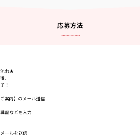
応募方法
の流れ★
ク後、
完了！
のご案内】のメール送信
ら職歴などを入力
了メールを送信