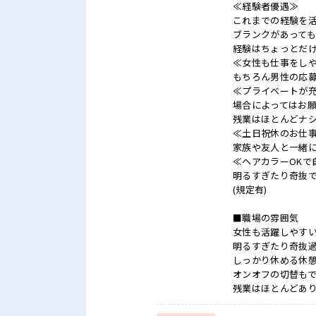
≪経験者優遇≫
これまでの経験を
ブランクがあって
経験はちょっとだけ
≪女性も仕事をし
もちろん男性の応
≪プライベートが
場合によってはお
残業はほとんどナ
≪土日祝休のお仕
家族や友人と一緒
≪ヘアカラーOKで
明るすぎたり奇抜
(規定有)
■職場の雰囲気
女性も活躍しやす
明るすぎたり奇抜過
しっかり休める休
オンオフの切替も
残業はほとんどあ