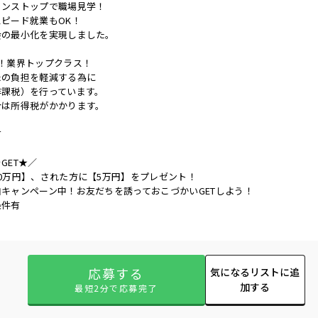
ノンストップで職場見学！
ピード就業もOK！
会の最小化を実現しました。
！業界トップクラス！
たの負担を軽減する為に
非課税）を行っています。
合は所得税がかかります。
有
GET★／
0万円】、された方に【5万円】をプレゼント！
キャンペーン中！お友だちを誘っておこづかいGETしよう！
条件有
応募する
気になるリストに追
加する
最短2分で応募完了