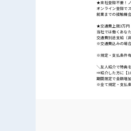
★来社登録不要！
オンライン登録でス
就業までの接触機
★交通費上限3万円
当社では働くあな
交通費別途支給（
※交通費込みの場
※規定・支払条件
＼友人紹介で特典を
⇒紹介した方に【1
期間限定で金額増加
※全て規定・支払