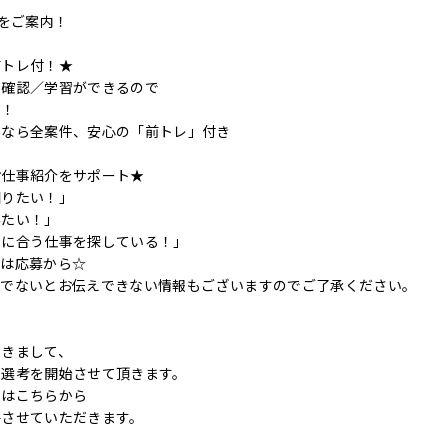
事をご案内！
前トレ付！★
の確認／学習ができるので
す！
ンなら全案件、安心の「前トレ」付き
お仕事紹介をサポート★
知りたい！」
みたい！」
件に合う仕事を探している！」
ずは応募から☆
後でないとお伝えできない情報もございますのでご了承ください。
つきまして、
に選考を開始させて頂きます。
てはこちらから
絡させていただきます。