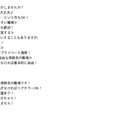
活かしませんか？
も大丈夫♪
…という方もOK！
やすい職場≫
募も歓迎！
充実する≫
願いすることもありますが、
シ！
事≫
にプライベート満喫！
自由な雰囲気の職場≫
でなければ基本的に自由！
い雰囲気の職場です！
ぎなければヘアカラーOK！
憩室あり！
できちゃう！
りません！