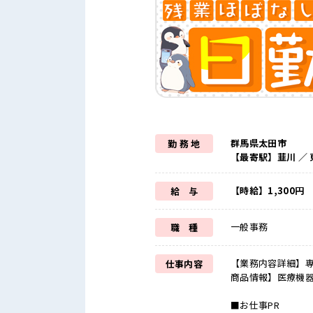
群馬県太田市
勤 務 地
【最寄駅】韮川 ／
【時給】1,300円
給 与
一般事務
職 種
【業務内容詳細】専
仕事内容
商品情報】医療機器
■お仕事PR