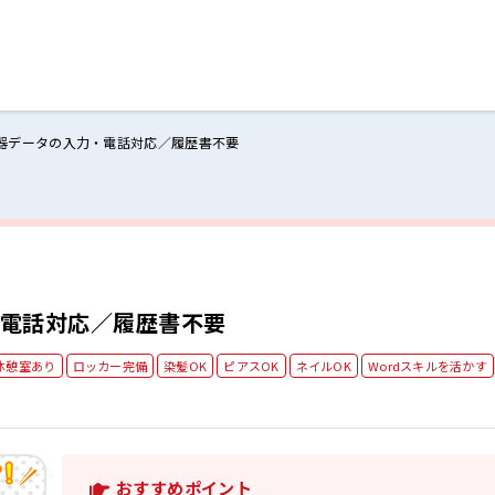
器データの入力・電話対応／履歴書不要
ログイン
閉じる
る
スト
電話対応／履歴書不要
休憩室あり
ロッカー完備
染髪OK
ピアスOK
ネイルOK
Wordスキルを活かす
おすすめポイント