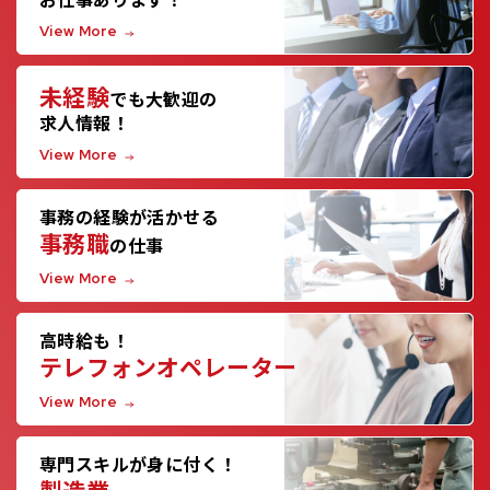
View More
未経験
でも大歓迎の
求人情報！
View More
事務の経験が活かせる
事務職
の仕事
View More
高時給も！
テレフォンオペレーター
View More
専門スキルが身に付く！