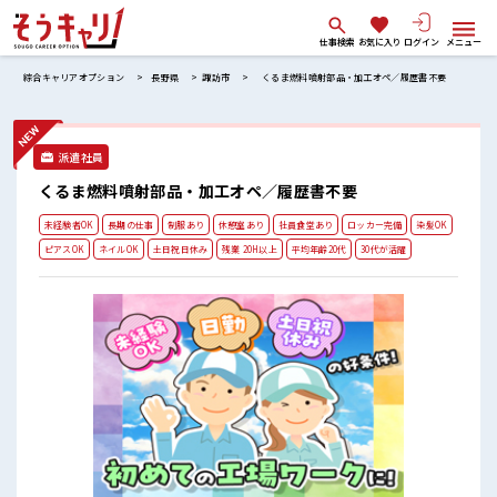
仕事検索
お気に入り
ログイン
メニュー
綜合キャリアオプション
長野県
諏訪市
くるま燃料噴射部品・加工オペ／履歴書不要
派遣社員
くるま燃料噴射部品・加工オペ／履歴書不要
未経験者OK
長期の仕事
制服あり
休憩室あり
社員食堂あり
ロッカー完備
染髪OK
ピアスOK
ネイルOK
土日祝日休み
残業 20H以上
平均年齢20代
30代が活躍