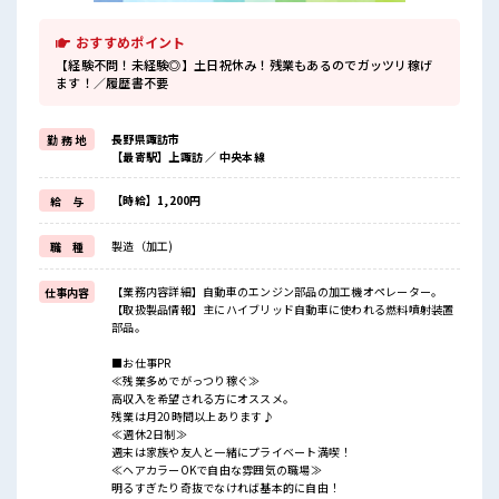
おすすめポイント
【経験不問！未経験◎】土日祝休み！残業もあるのでガッツリ稼げ
ます！／履歴書不要
長野県諏訪市
勤 務 地
【最寄駅】上諏訪 ／ 中央本線
【時給】1,200円
給 与
製造（加工)
職 種
【業務内容詳細】自動車のエンジン部品の加工機オペレーター。
仕事内容
【取扱製品情報】主にハイブリッド自動車に使われる燃料噴射装置
部品。
■お仕事PR
≪残業多めでがっつり稼ぐ≫
高収入を希望される方にオススメ。
残業は月20時間以上あります♪
≪週休2日制≫
週末は家族や友人と一緒にプライベート満喫！
≪ヘアカラーOKで自由な雰囲気の職場≫
明るすぎたり奇抜でなければ基本的に自由！