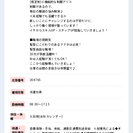
(規定有)≪機能的な制服アリ≫
制服があるので、
毎日の服装の悩み解消♪
≪未経験でも活躍できる≫
新しいことにチャレンジするのは不安だけど、
しっかり働く環境が整っています！
イチからスキルUP・ステップUP目指していきましょう！
■職場の雰囲気
髪型にこだわりのあるアナタは必見！
髪型自由な職場！
20代が多数活躍中！
社会人経験が浅くてもOK！
ここから経験積んでいきましょ！
仕事の合間の息抜きは休憩室で♪
204765
広告番号
派遣社員
雇用形態
08:30～17:15
勤務時間
休日・休
土日祝(会社カレンダー)
暇
待遇・
各種保険・手当、有給、通勤交通費別途支給 ※就業先による◆オ
福利厚生