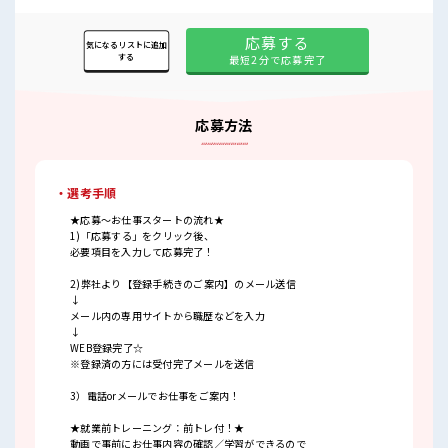
応募する
気になるリストに追加
する
最短2分で応募完了
応募方法
・選考手順
★応募～お仕事スタートの流れ★
1)「応募する」をクリック後、
必要項目を入力して応募完了！
2)弊社より【登録手続きのご案内】のメール送信
↓
メール内の専用サイトから職歴などを入力
↓
WEB登録完了☆
※登録済の方には受付完了メールを送信
3）電話orメールでお仕事をご案内！
★就業前トレーニング：前トレ付！★
動画で事前にお仕事内容の確認／学習ができるので