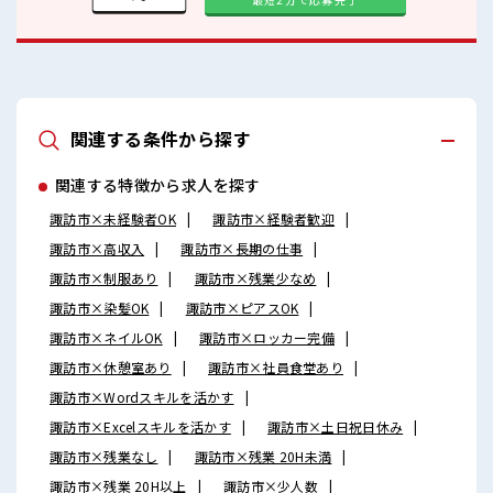
関連する条件から探す
関連する特徴から求人を探す
諏訪市×未経験者OK
諏訪市×経験者歓迎
諏訪市×高収入
諏訪市×長期の仕事
諏訪市×制服あり
諏訪市×残業少なめ
諏訪市×染髪OK
諏訪市×ピアスOK
諏訪市×ネイルOK
諏訪市×ロッカー完備
諏訪市×休憩室あり
諏訪市×社員食堂あり
諏訪市×Wordスキルを活かす
諏訪市×Excelスキルを活かす
諏訪市×土日祝日休み
諏訪市×残業なし
諏訪市×残業 20H未満
諏訪市×残業 20H以上
諏訪市×少人数