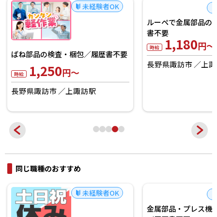
未経験者OK
ルーペで金属部品の
ばね部品の検査・梱包／履歴書不要
書不要
1,250
1,180
円～
円～
時給
時給
長野県諏訪市
上諏訪駅
長野県諏訪市
上諏
同じ職種のおすすめ
未経験者OK