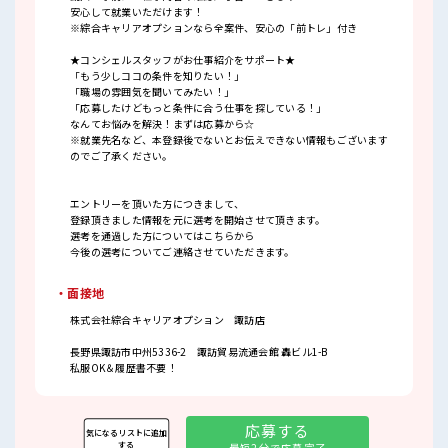
安心して就業いただけます！
※綜合キャリアオプションなら全案件、安心の「前トレ」付き
★コンシェルスタッフがお仕事紹介をサポート★
「もう少しココの条件を知りたい！」
「職場の雰囲気を聞いてみたい！」
「応募したけどもっと条件に合う仕事を探している！」
なんてお悩みを解決！まずは応募から☆
※就業先名など、本登録後でないとお伝えできない情報もございます
のでご了承ください。
エントリーを頂いた方につきまして、
登録頂きました情報を元に選考を開始させて頂きます。
選考を通過した方についてはこちらから
今後の選考についてご連絡させていただきます。
・面接地
株式会社綜合キャリアオプション 諏訪店
長野県諏訪市中州5336-2 諏訪貿易流通会館 轟ビル1-B
私服OK＆履歴書不要！
応募する
気になるリストに追加
する
最短2分で応募完了