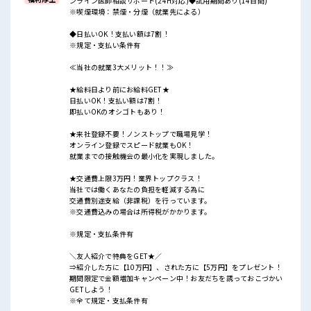
ンライン医師相談サポート(24H対応)◆試用期間あり(14日間)
※喫煙環境：禁煙・分煙（就業先による）
◆日払いOK！支払い額は7割！
※規定・支払い条件有
≪当社の就業3大メリット！！≫
★給料日より前にお給料GET★
日払いOK！支払い額は7割！
即払いOKのオシゴトもあり！
★来社登録不要！ノンストップで職場見学！
オンライン登録でスピード就業もOK！
就業までの接触機会の最小化を実現しました。
★交通費上限3万円！業界トップクラス！
当社では働くあなたの負担を軽減する為に
交通費別途支給（非課税）を行っています。
※交通費込みの場合は所得税がかかります。
※規定・支払条件有
＼友人紹介で特典をGET★／
⇒紹介した方に【10万円】、された方に【5万円】をプレゼント！
期間限定で金額増加キャンペーン中！お友だちを誘っておこづかい
GETしよう！
※全て規定・支払条件有