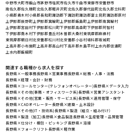
中野市
大町市
飯山市
茅野市
塩尻市
佐久市
千曲市
東御市
安曇野市
南佐久郡佐久穂町
北佐久郡軽井沢町
北佐久郡御代田町
北佐久郡立科町
小県郡青木村
小県郡長和町
諏訪郡下諏訪町
諏訪郡富士見町
諏訪郡原村
上伊那郡辰野町
上伊那郡箕輪町
上伊那郡飯島町
上伊那郡南箕輪村
上伊那郡宮田村
下伊那郡松川町
下伊那郡高森町
下伊那郡阿智村
下伊那郡喬木村
下伊那郡豊丘村
木曽郡大桑村
東筑摩郡麻績村
東筑摩郡朝日村
北安曇郡松川村
北安曇郡小谷村
埴科郡坂城町
上高井郡小布施町
上高井郡高山村
下高井郡木島平村
上水内郡信濃町
上水内郡飯綱町
関連する職種から求人を探す
長野県×一般事務
長野県×営業事務
長野県×総務・人事・法務
長野県×経理・会計・財務
長野県×コールセンター(テレフォンオペレーター)
長野県×データ入力
長野県×その他(事務・オフィスワーク系)
長野県×営業アシスタント
長野県×その他(営業・販売・サービス系)
長野県×運用管理・保守
長野県×CADオペレーター
長野県×建築・土木設計
長野県×その他(IT・技術系)
長野県×製造（組立・組み付け）
長野県×製造（加工)
長野県×食品製造
長野県×生産管理・品質管理
長野県×仕分け・梱包・ピッキング
長野県×溶接
長野県×フォークリフト
長野県×軽作業