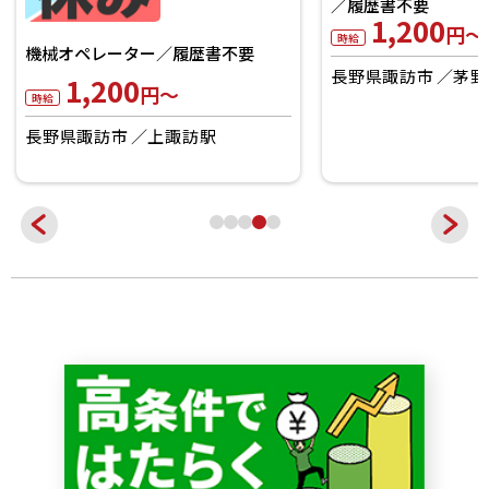
金属部品・プレス機
機械オペレーター／履歴書不要
／履歴書不要
1,200
1,200
円～
円～
時給
時給
長野県諏訪市
上諏訪駅
長野県諏訪市
茅野