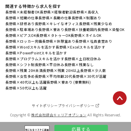
関連する特徴から求人を探す
長野県×未経験者OK
長野県×経験者歓迎
長野県×高収入
長野県×短期の仕事
長野県×長期の仕事
長野県×制服あり
長野県×研修あり
長野県×キレイなオフィス
長野県×残業少なめ
長野県×駐車場あり
長野県×寮あり
長野県×扶養範囲内
長野県×染髪OK
長野県×ピアスOK
長野県×タトゥーOK
長野県×ネイルOK
長野県×ロッカー完備
長野県×休憩室あり
長野県×社員食堂あり
長野県×Wordスキルを活かす
長野県×Excelスキルを活かす
長野県×PowerPointスキルを活かす
長野県×プログラムスキルを活かす
長野県×土日祝日休み
長野県×シフト制
長野県×平日休み
長野県×残業なし
長野県×残業 20H未満
長野県×残業 20H以上
長野県×少人数
長野県×女性多め
長野県×平均年齢20代
長野県×30代が活躍
長野県×40代以上も活躍
長野県×寮あり (寮費無料)
長野県×50代以上も活躍
サイトポリシー
プライバシーポリシー
Copyright ©
株式会社綜合キャリアオプション
All Rights Reserved.
応募する
気になるリストに追加