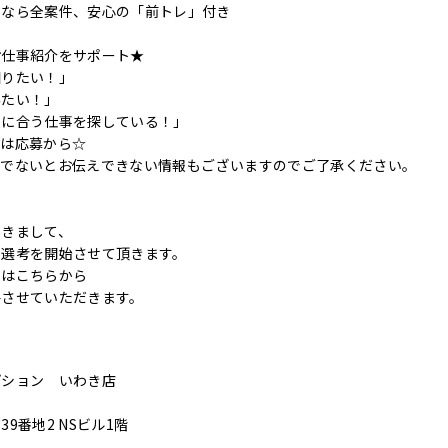
ンなら全案件、安心の「前トレ」付き
お仕事紹介をサポート★
知りたい！」
みたい！」
件に合う仕事を探している！」
ずは応募から☆
後でないとお伝えできない情報もございますのでご了承ください。
つきまして、
に選考を開始させて頂きます。
てはこちらから
絡させていただきます。
プション いわき店
9番地2 NSビル1階