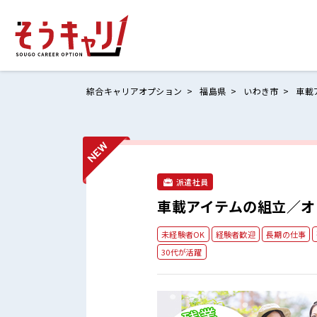
綜合キャリアオプション
福島県
いわき市
車載
ホームにもど
お仕事検索
派遣社員
お気に入りリ
車載アイテムの組立／オ
お問い合わせ
未経験者OK
経験者歓迎
長期の仕事
30代が活躍
ログイン