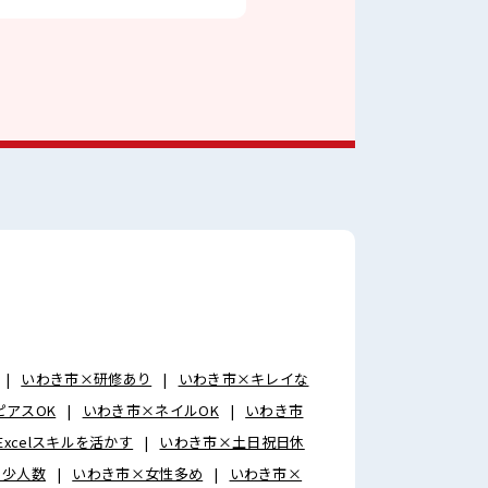
いわき市×研修あり
いわき市×キレイな
ピアスOK
いわき市×ネイルOK
いわき市
xcelスキルを活かす
いわき市×土日祝日休
×少人数
いわき市×女性多め
いわき市×