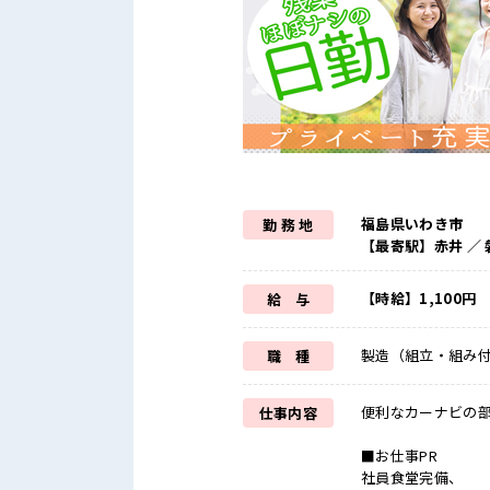
福島県いわき市
勤 務 地
【最寄駅】赤井 ／
【時給】1,100円
給 与
製造（組立・組み
職 種
便利なカーナビの
仕事内容
■お仕事PR
社員食堂完備、