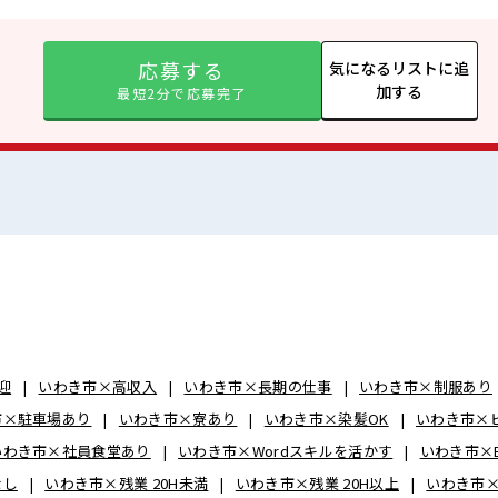
応募する
気になるリストに追
加する
最短2分で応募完了
迎
いわき市×高収入
いわき市×長期の仕事
いわき市×制服あり
市×駐車場あり
いわき市×寮あり
いわき市×染髪OK
いわき市×
いわき市×社員食堂あり
いわき市×Wordスキルを活かす
いわき市×E
なし
いわき市×残業 20H未満
いわき市×残業 20H以上
いわき市