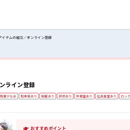
アイテムの組立／オンライン登録
ログイン
閉じる
る
スト
ンライン登録
残業少なめ
駐車場あり
制服あり
研修あり
休憩室あり
社員食堂あり
ロッ
おすすめポイント