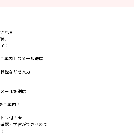
の流れ★
ク後、
完了！
のご案内】のメール送信
ら職歴などを入力
了メールを送信
事をご案内！
前トレ付！★
の確認／学習ができるので
す！