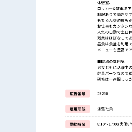
休憩室、
ロッカー&駐車場ア
制服ありで働きや
もちろん交通費も
お仕事もカンタン
人気の日勤で土日
残業はほぼなしであ
昼食は食堂を利用
メニューも豊富で2
■職場の雰囲気
男女ともに活躍中
軽量パーツなので
研修は一週間しっ
29256
広告番号
派遣社員
雇用形態
8:10～17:00(実働
勤務時間