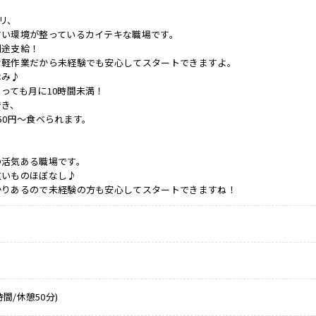
リ、
すい環境が整っているカイテキな職場です。
別途支給！
な軽作業だから未経験でも安心してスタートできますよ。
休み♪
っても月に10時間未満！
でき、
50円～食べられます。
の活気ある職場です。
重いものほぼなし♪
かりあるので未経験の方も安心してスタートできますね！
8時間/休憩50分)