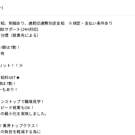
)
有給、制服あり、通勤交通費別途支給 ※規定・支払い条件あり
サポート(24H対応)
・分煙（就業先による）
い額は7割！
件有
リット！！≫
給料GET★
額は7割！
トもあり！
ノンストップで職場見学！
ピード就業もOK！
会の最小化を実現しました。
！業界トップクラス！
たの負担を軽減する為に