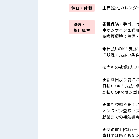
土日(会社カレンダー
休日・休暇
各種保険・手当、
待遇・
◆オンライン医師相談
福利厚生
※喫煙環境：禁煙
◆日払いOK！支払
※規定・支払い条
≪当社の就業3大メ
★給料日より前にお
日払いOK！支払い
即払いOKのオシゴ
★来社登録不要！
オンライン登録でス
就業までの接触機
★交通費上限3万円
当社では働くあな