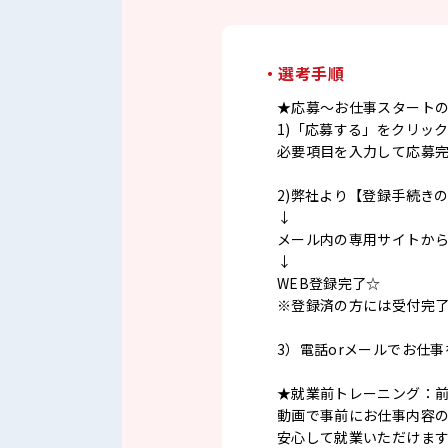
・選考手順
★応募～お仕事スタート
1)「応募する」をクリッ
必要項目を入力して応募
2)弊社より【登録手続き
↓
メール内の専用サイトか
↓
WEB登録完了☆
※登録済の方には受付完
3）電話orメールでお仕
★就業前トレーニング：
動画で事前にお仕事内容
安心して就業いただけま