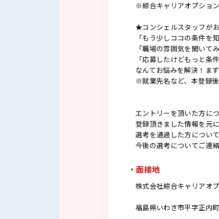
※綜合キャリアオプショ
★コンシェルスタッフが
「もう少しココの条件を
「職場の雰囲気を聞いて
「応募したけどもっと条
なんてお悩みを解決！ま
※就業先名など、本登録
エントリーを頂いた方に
登録頂きました情報を元
選考を通過した方につい
今後の選考についてご連
・面接地
株式会社綜合キャリアオ
福島県いわき市平字正内町3