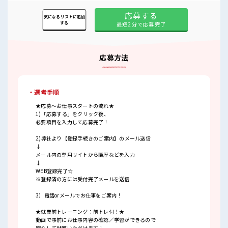
応募する
気になるリストに追加
する
最短2分で応募完了
応募方法
・選考手順
★応募～お仕事スタートの流れ★
1)「応募する」をクリック後、
必要項目を入力して応募完了！
2)弊社より【登録手続きのご案内】のメール送信
↓
メール内の専用サイトから職歴などを入力
↓
WEB登録完了☆
※登録済の方には受付完了メールを送信
3）電話orメールでお仕事をご案内！
★就業前トレーニング：前トレ付！★
動画で事前にお仕事内容の確認／学習ができるので
安心して就業いただけます！