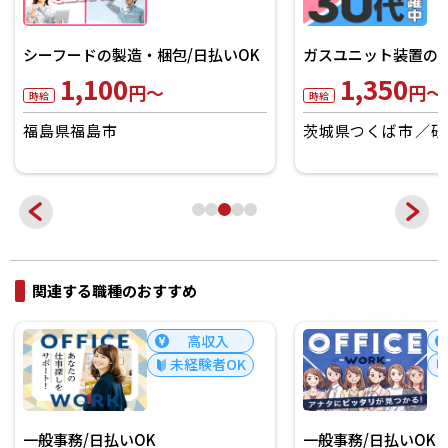
シーフードの製造・梱包/日払いOK
ガスユニット装置の製
1,100
1,350
円～
円～
時給
時給
福島県福島市
茨城県つくば市
研
関連する職種のおすすめ
高収入
未経験者OK
一般事務/日払いOK
一般事務/日払いOK