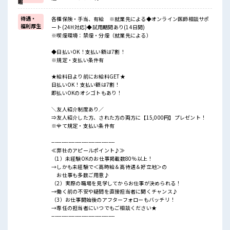
暇
待遇・
各種保険・手当、有給 ※就業先による◆オンライン医師相談サポ
福利厚生
ート(24H対応)◆試用期間あり(14日間)
※喫煙環境：禁煙・分煙（就業先による）
◆日払いOK！支払い額は7割！
※規定・支払い条件有
★給料日より前にお給料GET★
日払いOK！支払い額は7割！
即払いOKのオシゴトもあり！
＼友人紹介制度あり／
⇒友人紹介した方、された方の両方に【15,000円】プレゼント！
※全て規定・支払い条件有
--------------------------------------
≪弊社のアピールポイント♪≫
（1）未経験OKのお仕事掲載数80％以上！
→しかも未経験で＜高時給＆高待遇＆好立地＞の
お仕事も多数ご用意♪
（2）実際の職場を見学してからお仕事が決められる！
→働く前の不安や疑問を直接担当者に聞くチャンス♪
（3）お仕事開始後のアフターフォローもバッチリ！
→専任の担当者にいつでもご相談ください★
--------------------------------------