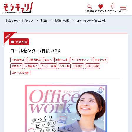
仕事検索
お気に入り
ログイン
メニュー
綜合キャリアオプション
北海道
札幌市中央区
コールセンター/日払いOK
派遣社員
コールセンター/日払いOK
未経験者OK
経験者歓迎
高収入
長期の仕事
キレイなオフィス
残業少なめ
研修あり
休憩室あり
ロッカー完備
シフト制
女性多め
30代が活躍
50代以上も活躍