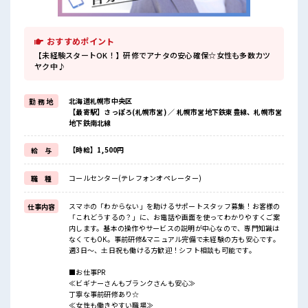
おすすめポイント
【未経験スタートOK！】研修でアナタの安心確保☆女性も多数カツ
ヤク中♪
北海道札幌市中央区
勤 務 地
【最寄駅】さっぽろ(札幌市営) ／ 札幌市営地下鉄東豊線、札幌市営
地下鉄南北線
【時給】1,500円
給 与
コールセンター(テレフォンオペレーター)
職 種
スマホの「わからない」を助けるサポートスタッフ募集！お客様の
仕事内容
「これどうするの？」に、お電話や画面を使ってわかりやすくご案
内します。基本の操作やサービスの説明が中心なので、専門知識は
なくてもOK。事前研修&マニュアル完備で未経験の方も安心です。
週3日～、土日祝も働ける方歓迎！シフト相談も可能です。
■お仕事PR
≪ビギナーさんもブランクさんも安心≫
丁寧な事前研修あり☆
≪女性も働きやすい職場≫