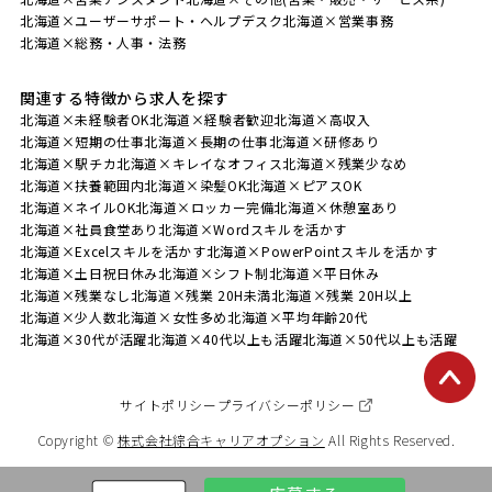
北海道×ユーザーサポート・ヘルプデスク
北海道×営業事務
北海道×総務・人事・法務
関連する特徴から求人を探す
北海道×未経験者OK
北海道×経験者歓迎
北海道×高収入
北海道×短期の仕事
北海道×長期の仕事
北海道×研修あり
北海道×駅チカ
北海道×キレイなオフィス
北海道×残業少なめ
北海道×扶養範囲内
北海道×染髪OK
北海道×ピアスOK
北海道×ネイルOK
北海道×ロッカー完備
北海道×休憩室あり
北海道×社員食堂あり
北海道×Wordスキルを活かす
北海道×Excelスキルを活かす
北海道×PowerPointスキルを活かす
北海道×土日祝日休み
北海道×シフト制
北海道×平日休み
北海道×残業なし
北海道×残業 20H未満
北海道×残業 20H以上
北海道×少人数
北海道×女性多め
北海道×平均年齢20代
北海道×30代が活躍
北海道×40代以上も活躍
北海道×50代以上も活躍
サイトポリシー
プライバシーポリシー
Copyright ©
株式会社綜合キャリアオプション
All Rights Reserved.