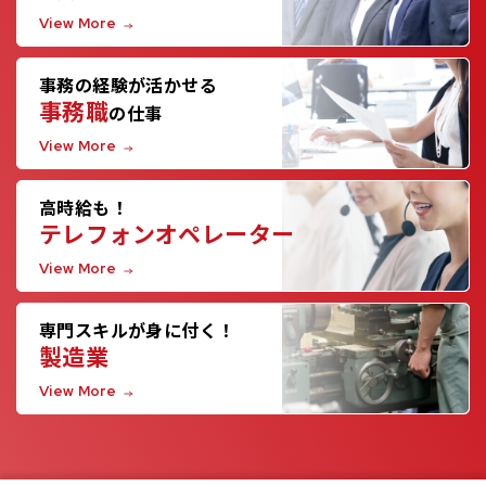
View More
事務の経験が活かせる
事務職
の仕事
View More
高時給も！
テレフォンオペレーター
View More
専門スキルが身に付く！
製造業
View More