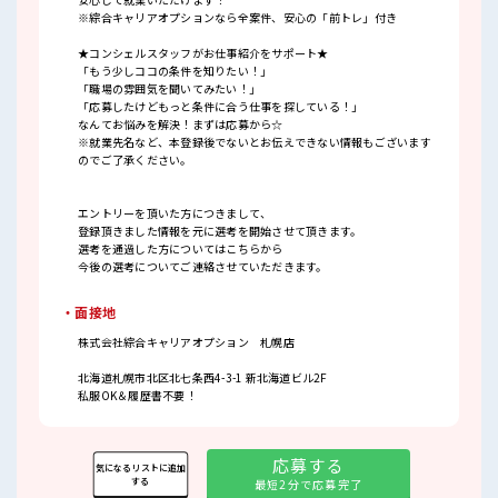
※綜合キャリアオプションなら全案件、安心の「前トレ」付き
★コンシェルスタッフがお仕事紹介をサポート★
「もう少しココの条件を知りたい！」
「職場の雰囲気を聞いてみたい！」
「応募したけどもっと条件に合う仕事を探している！」
なんてお悩みを解決！まずは応募から☆
※就業先名など、本登録後でないとお伝えできない情報もございます
のでご了承ください。
エントリーを頂いた方につきまして、
登録頂きました情報を元に選考を開始させて頂きます。
選考を通過した方についてはこちらから
今後の選考についてご連絡させていただきます。
・面接地
株式会社綜合キャリアオプション 札幌店
北海道札幌市北区北七条西4-3-1 新北海道ビル2F
私服OK＆履歴書不要！
応募する
気になるリストに追加
する
最短2分で応募完了