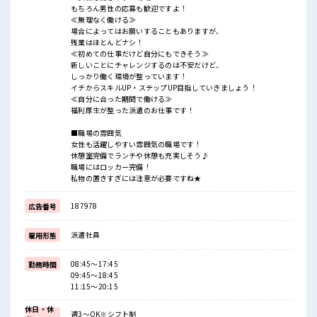
もちろん男性の応募も歓迎ですよ！
≪無理なく働ける≫
場合によってはお願いすることもありますが、
残業はほとんどナシ！
≪初めての仕事だけど自分にもできそう≫
新しいことにチャレンジするのは不安だけど、
しっかり働く環境が整っています！
イチからスキルUP・ステップUP目指していきましょう！
≪自分に合った期間で働ける≫
福利厚生が整った派遣のお仕事です！
■職場の雰囲気
女性も活躍しやすい雰囲気の職場です！
休憩室完備でランチや休憩も充実しそう♪
職場にはロッカー完備！
私物の置きすぎには注意が必要ですね★
187978
広告番号
派遣社員
雇用形態
08:45～17:45
勤務時間
09:45～18:45
11:15～20:15
休日・休
週3～OK※シフト制