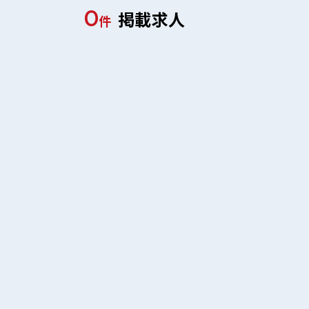
0
掲載求人
件