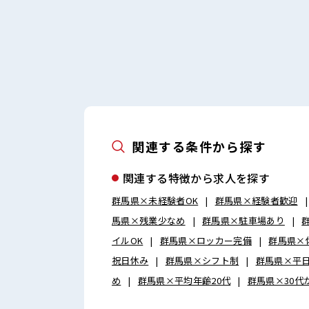
関連する条件から探す
関連する特徴から求人を探す
群馬県×未経験者OK
群馬県×経験者歓迎
馬県×残業少なめ
群馬県×駐車場あり
イルOK
群馬県×ロッカー完備
群馬県×
祝日休み
群馬県×シフト制
群馬県×平
め
群馬県×平均年齢20代
群馬県×30代