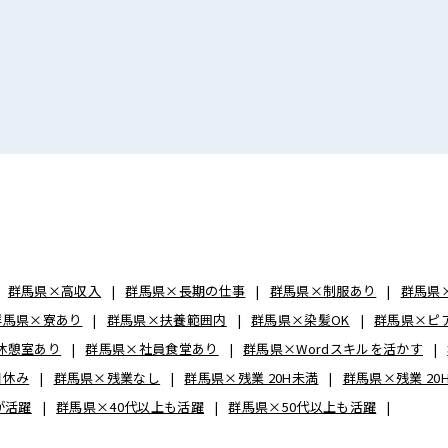
群馬県×高収入
群馬県×長期の仕事
群馬県×制服あり
群馬県
群馬県×寮あり
群馬県×扶養範囲内
群馬県×染髪OK
群馬県×ピ
休憩室あり
群馬県×社員食堂あり
群馬県×Wordスキルを活かす
日休み
群馬県×残業なし
群馬県×残業 20H未満
群馬県×残業 20
が活躍
群馬県×40代以上も活躍
群馬県×50代以上も活躍