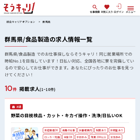
仕事検索
お気に入り
ログイン
メニュー
綜合キャリアオプション
群馬県
群馬県/食品製造の求人情報一覧
群馬県/食品製造 でのお仕事探しならそうキャリ！同じ就業場所での
時給No.1を目指しています！日払い対応、全国各地に寮を完備してい
るので安心してお仕事ができます。あなたにぴったりのお仕事を見つ
けてください！
10
掲載求人
件
(1~10件)
派遣
野菜の目視検品・カット・キカイ操作・洗浄/日払いOK
未経験者OK
長期の仕事
扶養範囲内
制服あり
休憩室あり
ロッカー完備
染髪OK
平日休み
残業 20H以上
女性多め