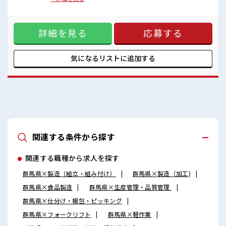
20代が多数活躍中！
報】チョコレート ■お仕事PR ≪自分の時間も大切≫ 残業はほ
社会人経験が浅くてもOK！
とんどナシ！ 場合によってはお願いすることもあります♪ ≪
ここから経験積んでいきましょ！
機能的な制服アリ≫ 制服があるので、 毎日の服装の悩み解消
詳細を見る
応募する
♪ ≪初めての仕事だけど自分にもできそう≫ 新しいことにチ
ャレンジするのは不安だけど、 しっかり働く環境が整ってい
ます！ イチからスキルUP・ステップUP目指していきましょ
う！ ≪自分に向いている仕事が探せる≫ 困った事などがあれ
気になるリストに
追加する
ば、 担当がしっかりサポートします！ ■職場の雰囲気 少人数
ですぐに馴染むことができそう♪ アットホームな環境☆ 20代
が多数活躍中！ 社会人経験が浅くてもOK！ ここから経験積
んでいきましょ！
関連する条件から探す
関連する職種から求人を探す
群馬県×製造（組立・組み付け）
群馬県×製造（加工)
群馬県×食品製造
群馬県×生産管理・品質管理
群馬県×仕分け・梱包・ピッキング
群馬県×フォークリフト
群馬県×軽作業