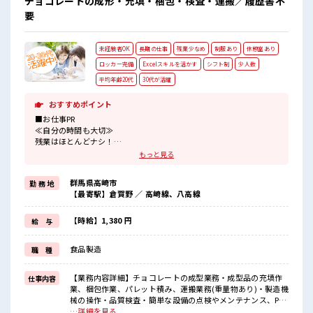
チョコレートの成形・充填・梱包・検査・運搬／履歴書不
要
未経験者OK
長期の仕事
残業少なめ
制服あり
休憩室あり
ロッカー完備
Excelスキルを活かす
シフト制
少人数
平均年齢20代
30代が活躍
おすすめポイント
■お仕事PR
≪自分の時間も大切≫
残業はほとんどナシ！
場合によってはお願いすることもあります♪
もっと見る
≪機能的な制服アリ≫
制服があるので、
群馬県高崎市
勤 務 地
毎日の服装の悩み解消♪
【最寄駅】倉賀野 ／ 高崎線、八高線
≪初めての仕事だけど自分にもできそう≫
新しいことにチャレンジするのは不安だけど、
しっかり働く環境が整っています！
【時給】1,380 円
給 与
イチからスキルUP・ステップUP目指していきましょう！
≪自分に向いている仕事が探せる≫
食品製造
職 種
困った事などがあれば、
担当がしっかりサポートします！
【業務内容詳細】チョコレートの成型業務・成型品の充填作
仕事内容
■職場の雰囲気
業、梱包作業、パレット積み、運搬業務(重量物あり)・製造機
少人数ですぐに馴染むことができそう♪
械の操作・品質検査・簡単な設備の点検やメンテナンス、PC
アットホームな環境☆
作業(エクセルへの簡単な入力作業があります。)【取扱製品情
…詳細を見る