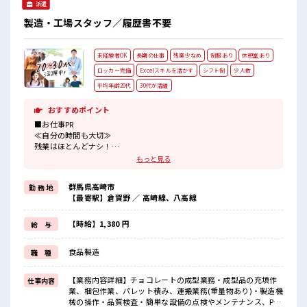
派遣
製造・工場スタッフ／履歴書不要
未経験者OK
長期の仕事
残業少なめ
制服あり
休憩室あり
ロッカー完備
Excelスキルを活かす
シフト制
少人数
平均年齢20代
30代が活躍
おすすめポイント
■お仕事PR
≪自分の時間も大切≫
残業はほとんどナシ！
場合によってはお願いすることもあります♪
もっと見る
≪機能的な制服アリ≫
制服があるので、
群馬県高崎市
勤 務 地
毎日の服装の悩み解消♪
【最寄駅】倉賀野 ／ 高崎線、八高線
≪初めての仕事だけど自分にもできそう≫
新しいことにチャレンジするのは不安だけど、
しっかり働く環境が整っています！
【時給】1,380 円
給 与
イチからスキルUP・ステップUP目指していきましょう！
≪自分に向いている仕事が探せる≫
食品製造
職 種
困った事などがあれば、
担当がしっかりサポートします！
【業務内容詳細】チョコレートの成型業務・成型品の充填作
仕事内容
■職場の雰囲気
業、梱包作業、パレット積み、運搬業務(重量物あり)・製造機
少人数ですぐに馴染むことができそう♪
械の操作・品質検査・簡単な設備の点検やメンテナンス、PC