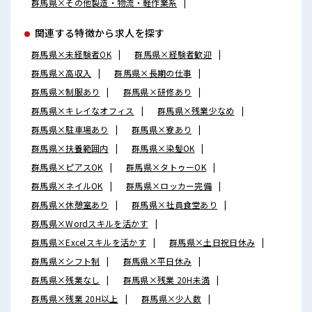
群馬県×その他製造・物流・軽作業系
関連する特徴から求人を探す
群馬県×未経験者OK
群馬県×経験者歓迎
群馬県×高収入
群馬県×長期の仕事
群馬県×制服あり
群馬県×研修あり
群馬県×キレイなオフィス
群馬県×残業少なめ
群馬県×駐車場あり
群馬県×寮あり
群馬県×扶養範囲内
群馬県×染髪OK
群馬県×ピアスOK
群馬県×タトゥーOK
群馬県×ネイルOK
群馬県×ロッカー完備
群馬県×休憩室あり
群馬県×社員食堂あり
群馬県×Wordスキルを活かす
群馬県×Excelスキルを活かす
群馬県×土日祝日休み
群馬県×シフト制
群馬県×平日休み
群馬県×残業なし
群馬県×残業 20H未満
群馬県×残業 20H以上
群馬県×少人数