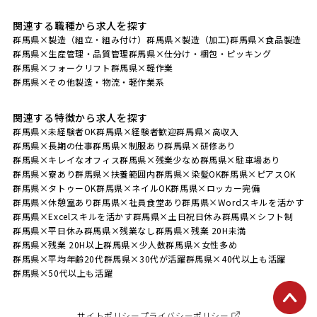
関連する職種から求人を探す
群馬県×製造（組立・組み付け）
群馬県×製造（加工)
群馬県×食品製造
群馬県×生産管理・品質管理
群馬県×仕分け・梱包・ピッキング
群馬県×フォークリフト
群馬県×軽作業
群馬県×その他製造・物流・軽作業系
関連する特徴から求人を探す
群馬県×未経験者OK
群馬県×経験者歓迎
群馬県×高収入
群馬県×長期の仕事
群馬県×制服あり
群馬県×研修あり
群馬県×キレイなオフィス
群馬県×残業少なめ
群馬県×駐車場あり
群馬県×寮あり
群馬県×扶養範囲内
群馬県×染髪OK
群馬県×ピアスOK
群馬県×タトゥーOK
群馬県×ネイルOK
群馬県×ロッカー完備
群馬県×休憩室あり
群馬県×社員食堂あり
群馬県×Wordスキルを活かす
群馬県×Excelスキルを活かす
群馬県×土日祝日休み
群馬県×シフト制
群馬県×平日休み
群馬県×残業なし
群馬県×残業 20H未満
群馬県×残業 20H以上
群馬県×少人数
群馬県×女性多め
群馬県×平均年齢20代
群馬県×30代が活躍
群馬県×40代以上も活躍
群馬県×50代以上も活躍
サイトポリシー
プライバシーポリシー