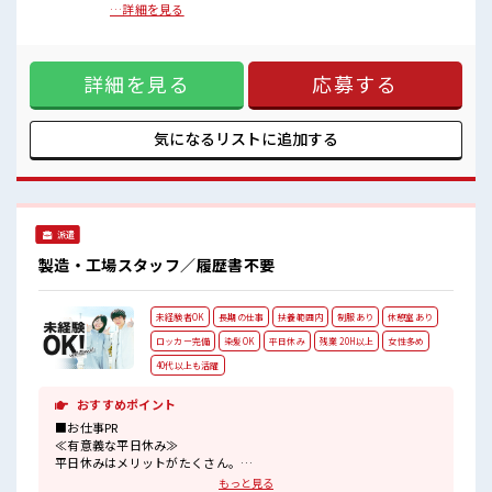
アットホームな環境☆
作業(エクセルへの簡単な入力作業があります。)【取扱製品情
…詳細を見る
20代が多数活躍中！
報】チョコレート ■お仕事PR ≪自分の時間も大切≫ 残業はほ
社会人経験が浅くてもOK！
とんどナシ！ 場合によってはお願いすることもあります♪ ≪
ここから経験積んでいきましょ！
機能的な制服アリ≫ 制服があるので、 毎日の服装の悩み解消
詳細を見る
応募する
♪ ≪初めての仕事だけど自分にもできそう≫ 新しいことにチ
ャレンジするのは不安だけど、 しっかり働く環境が整ってい
ます！ イチからスキルUP・ステップUP目指していきましょ
う！ ≪自分に向いている仕事が探せる≫ 困った事などがあれ
気になるリストに
追加する
ば、 担当がしっかりサポートします！ ■職場の雰囲気 少人数
ですぐに馴染むことができそう♪ アットホームな環境☆ 20代
が多数活躍中！ 社会人経験が浅くてもOK！ ここから経験積
んでいきましょ！
派遣
製造・工場スタッフ／履歴書不要
未経験者OK
長期の仕事
扶養範囲内
制服あり
休憩室あり
ロッカー完備
染髪OK
平日休み
残業 20H以上
女性多め
40代以上も活躍
おすすめポイント
■お仕事PR
≪有意義な平日休み≫
平日休みはメリットがたくさん。
ゆったり、
もっと見る