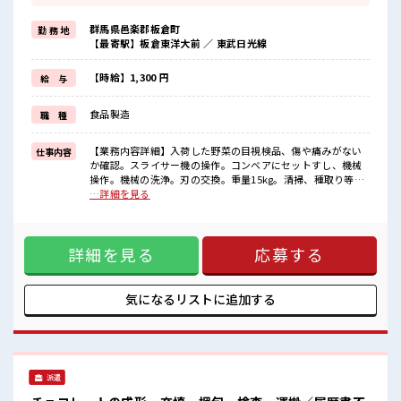
のんびりで、
心も身体もリフレッシュ♪
群馬県邑楽郡板倉町
勤 務 地
≪扶養内で働く≫
【最寄駅】板倉東洋大前 ／ 東武日光線
扶養内OKなので、
主婦&主夫さんも気軽にご応募くださいね♪
≪女性も活躍できる職場≫
【時給】1,300 円
給 与
もちろん男性の応募も歓迎です！
≪残業で稼げる≫
食品製造
職 種
高収入を希望される方にオススメ。
残業は月20時間以上あります♪
≪モチベーションもUP≫
【業務内容詳細】入荷した野菜の目視検品、傷や痛みがない
仕事内容
派手過ぎなければ髪型や髪色自由♪
か確認。スライサー機の操作。コンベアにセットすし、機械
(規定有)制服があると毎日の服選びに悩まずOK♪
操作。機械の洗浄。刃の交換。重量15kg。清掃、種取り等、
他の部署のサポートをする可能性あり。【取扱製品情報】野
…詳細を見る
■職場の雰囲気
菜 ■お仕事PR ≪有意義な平日休み≫ 平日休みはメリットがた
女性が多い職場ですが男女は問いません！
くさん。 ゆったり、 のんびりで、 心も身体もリフレッシュ♪
応募お待ちしております！
≪扶養内で働く≫ 扶養内OKなので、 主婦&主夫さんも気軽に
明るすぎたり奇抜過ぎなければヘアカラーOK！
詳細を見る
応募する
ご応募くださいね♪ ≪女性も活躍できる職場≫ もちろん男性
休憩時間にゆっくりできるスペース完備！
の応募も歓迎です！ ≪残業で稼げる≫ 高収入を希望される方
にオススメ。 残業は月20時間以上あります♪ ≪モチベーショ
ンもUP≫ 派手過ぎなければ髪型や髪色自由♪ (規定有)制服が
気になるリストに
追加する
あると毎日の服選びに悩まずOK♪ ■職場の雰囲気 女性が多
い職場ですが男女は問いません！ 応募お待ちしております！
明るすぎたり奇抜過ぎなければヘアカラーOK！ 休憩時間にゆ
っくりできるスペース完備！
派遣