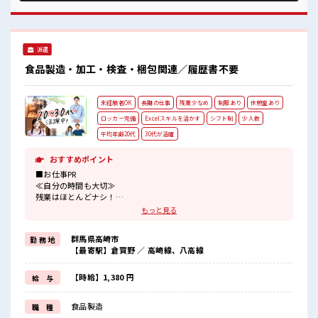
い職場ですが男女は問いません！ 応募お待ちしております！
明るすぎたり奇抜過ぎなければヘアカラーOK！ 休憩時間にゆ
っくりできるスペース完備！
派遣
食品製造・加工・検査・梱包関連／履歴書不要
未経験者OK
長期の仕事
残業少なめ
制服あり
休憩室あり
ロッカー完備
Excelスキルを活かす
シフト制
少人数
平均年齢20代
30代が活躍
おすすめポイント
■お仕事PR
≪自分の時間も大切≫
残業はほとんどナシ！
場合によってはお願いすることもあります♪
もっと見る
≪機能的な制服アリ≫
制服があるので、
群馬県高崎市
勤 務 地
毎日の服装の悩み解消♪
【最寄駅】倉賀野 ／ 高崎線、八高線
≪初めての仕事だけど自分にもできそう≫
新しいことにチャレンジするのは不安だけど、
しっかり働く環境が整っています！
【時給】1,380 円
給 与
イチからスキルUP・ステップUP目指していきましょう！
≪自分に向いている仕事が探せる≫
食品製造
職 種
困った事などがあれば、