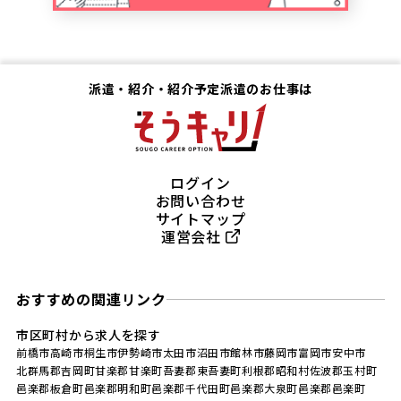
派遣・紹介・紹介予定派遣のお仕事は
ログイン
お問い合わせ
サイトマップ
運営会社
おすすめの関連リンク
市区町村から求人を探す
前橋市
高崎市
桐生市
伊勢崎市
太田市
沼田市
館林市
藤岡市
富岡市
安中市
北群馬郡吉岡町
甘楽郡甘楽町
吾妻郡東吾妻町
利根郡昭和村
佐波郡玉村町
邑楽郡板倉町
邑楽郡明和町
邑楽郡千代田町
邑楽郡大泉町
邑楽郡邑楽町