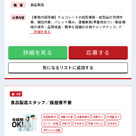
≪自分に向いている仕事が探せる≫
食品製造
職 種
困った事などがあれば、
担当がしっかりサポートします！
【業務内容詳細】チョコレートの成型業務・成型品の充填作
仕事内容
■職場の雰囲気
業、梱包作業、パレット積み、運搬業務(重量物あり)・製造機
少人数ですぐに馴染むことができそう♪
械の操作・品質検査・簡単な設備の点検やメンテナンス、PC
アットホームな環境☆
作業(エクセルへの簡単な入力作業があります。)【取扱製品情
…詳細を見る
20代が多数活躍中！
報】チョコレート ■お仕事PR ≪自分の時間も大切≫ 残業はほ
社会人経験が浅くてもOK！
とんどナシ！ 場合によってはお願いすることもあります♪ ≪
ここから経験積んでいきましょ！
機能的な制服アリ≫ 制服があるので、 毎日の服装の悩み解消
詳細を見る
応募する
♪ ≪初めての仕事だけど自分にもできそう≫ 新しいことにチ
ャレンジするのは不安だけど、 しっかり働く環境が整ってい
ます！ イチからスキルUP・ステップUP目指していきましょ
う！ ≪自分に向いている仕事が探せる≫ 困った事などがあれ
気になるリストに
追加する
ば、 担当がしっかりサポートします！ ■職場の雰囲気 少人数
ですぐに馴染むことができそう♪ アットホームな環境☆ 20代
が多数活躍中！ 社会人経験が浅くてもOK！ ここから経験積
んでいきましょ！
派遣
食品製造スタッフ／履歴書不要
未経験者OK
長期の仕事
扶養範囲内
制服あり
休憩室あり
ロッカー完備
染髪OK
平日休み
残業 20H以上
女性多め
40代以上も活躍