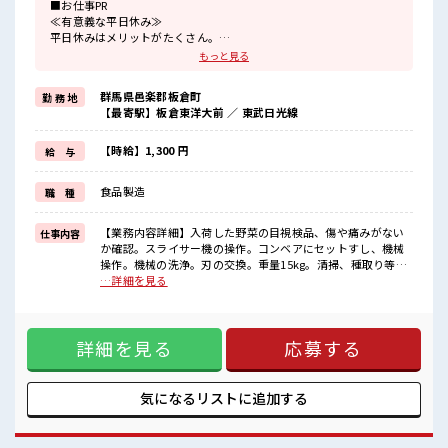
■お仕事PR
≪有意義な平日休み≫
平日休みはメリットがたくさん。
ゆったり、
もっと見る
のんびりで、
心も身体もリフレッシュ♪
群馬県邑楽郡板倉町
勤 務 地
≪扶養内で働く≫
【最寄駅】板倉東洋大前 ／ 東武日光線
扶養内OKなので、
主婦&主夫さんも気軽にご応募くださいね♪
≪女性も活躍できる職場≫
【時給】1,300 円
給 与
もちろん男性の応募も歓迎です！
≪残業で稼げる≫
食品製造
職 種
高収入を希望される方にオススメ。
残業は月20時間以上あります♪
≪モチベーションもUP≫
【業務内容詳細】入荷した野菜の目視検品、傷や痛みがない
仕事内容
派手過ぎなければ髪型や髪色自由♪
か確認。スライサー機の操作。コンベアにセットすし、機械
(規定有)制服があると毎日の服選びに悩まずOK♪
操作。機械の洗浄。刃の交換。重量15kg。清掃、種取り等、
他の部署のサポートをする可能性あり。【取扱製品情報】野
…詳細を見る
■職場の雰囲気
菜 ■お仕事PR ≪有意義な平日休み≫ 平日休みはメリットがた
女性が多い職場ですが男女は問いません！
くさん。 ゆったり、 のんびりで、 心も身体もリフレッシュ♪
応募お待ちしております！
≪扶養内で働く≫ 扶養内OKなので、 主婦&主夫さんも気軽に
明るすぎたり奇抜過ぎなければヘアカラーOK！
詳細を見る
応募する
ご応募くださいね♪ ≪女性も活躍できる職場≫ もちろん男性
休憩時間にゆっくりできるスペース完備！
の応募も歓迎です！ ≪残業で稼げる≫ 高収入を希望される方
にオススメ。 残業は月20時間以上あります♪ ≪モチベーショ
ンもUP≫ 派手過ぎなければ髪型や髪色自由♪ (規定有)制服が
気になるリストに
追加する
あると毎日の服選びに悩まずOK♪ ■職場の雰囲気 女性が多
い職場ですが男女は問いません！ 応募お待ちしております！
明るすぎたり奇抜過ぎなければヘアカラーOK！ 休憩時間にゆ