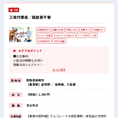
っくりできるスペース完備！
派遣
工場作業員／履歴書不要
未経験者OK
長期の仕事
残業少なめ
制服あり
休憩室あり
ロッカー完備
Excelスキルを活かす
シフト制
少人数
平均年齢20代
30代が活躍
おすすめポイント
■お仕事PR
≪自分の時間も大切≫
残業はほとんどナシ！
場合によってはお願いすることもあります♪
もっと見る
≪機能的な制服アリ≫
制服があるので、
群馬県高崎市
勤 務 地
毎日の服装の悩み解消♪
【最寄駅】倉賀野 ／ 高崎線、八高線
≪初めての仕事だけど自分にもできそう≫
新しいことにチャレンジするのは不安だけど、
しっかり働く環境が整っています！
【時給】1,380 円
給 与
イチからスキルUP・ステップUP目指していきましょう！
≪自分に向いている仕事が探せる≫
食品製造
職 種
困った事などがあれば、
担当がしっかりサポートします！
【業務内容詳細】チョコレートの成型業務・成型品の充填作
仕事内容