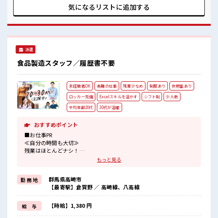
残業がしっかりあるお仕事！
≪髪色自由で自分らしく働く≫ 明るすぎたり奇抜でなければ
気になるリストに
追加する
基本的に自由！ (規定有)≪ラクラク制服アリ≫ 制服があるの
で、 毎日の服装の悩み解消♪ ■職場の雰囲気 女性も活躍しや
すい雰囲気の職場です！ 明るすぎたり奇抜過ぎなければヘア
カラーOK！ 休憩時間にゆっくりできるスペース完備！ 残業
がしっかりあるお仕事！
派遣
食品製造スタッフ／履歴書不要
未経験者OK
長期の仕事
残業少なめ
制服あり
休憩室あり
ロッカー完備
Excelスキルを活かす
シフト制
少人数
平均年齢20代
30代が活躍
おすすめポイント
■お仕事PR
≪自分の時間も大切≫
残業はほとんどナシ！
場合によってはお願いすることもあります♪
もっと見る
≪機能的な制服アリ≫
制服があるので、
群馬県高崎市
勤 務 地
毎日の服装の悩み解消♪
【最寄駅】倉賀野 ／ 高崎線、八高線
≪初めての仕事だけど自分にもできそう≫
新しいことにチャレンジするのは不安だけど、
しっかり働く環境が整っています！
【時給】1,380 円
給 与
イチからスキルUP・ステップUP目指していきましょう！