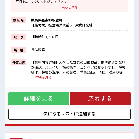
平日休みはメリットがたくさん。
ゆったり、
もっと見る
のんびりで、
心も身体もリフレッシュ♪
群馬県邑楽郡板倉町
勤 務 地
≪扶養内で働く≫
【最寄駅】板倉東洋大前 ／ 東武日光線
扶養内OKなので、
主婦&主夫さんも気軽にご応募くださいね♪
≪女性も活躍できる職場≫
【時給】1,300 円
給 与
もちろん男性の応募も歓迎です！
≪残業で稼げる≫
食品製造
職 種
高収入を希望される方にオススメ。
残業は月20時間以上あります♪
≪モチベーションもUP≫
【業務内容詳細】入荷した野菜の目視検品、傷や痛みがない
仕事内容
派手過ぎなければ髪型や髪色自由♪
か確認。スライサー機の操作。コンベアにセットすし、機械
(規定有)制服があると毎日の服選びに悩まずOK♪
操作。機械の洗浄。刃の交換。重量15kg。清掃、種取り等、
他の部署のサポートをする可能性あり。【取扱製品情報】野
…詳細を見る
■職場の雰囲気
菜 ■お仕事PR ≪有意義な平日休み≫ 平日休みはメリットがた
女性が多い職場ですが男女は問いません！
くさん。 ゆったり、 のんびりで、 心も身体もリフレッシュ♪
応募お待ちしております！
≪扶養内で働く≫ 扶養内OKなので、 主婦&主夫さんも気軽に
明るすぎたり奇抜過ぎなければヘアカラーOK！
詳細を見る
応募する
ご応募くださいね♪ ≪女性も活躍できる職場≫ もちろん男性
休憩時間にゆっくりできるスペース完備！
の応募も歓迎です！ ≪残業で稼げる≫ 高収入を希望される方
にオススメ。 残業は月20時間以上あります♪ ≪モチベーショ
ンもUP≫ 派手過ぎなければ髪型や髪色自由♪ (規定有)制服が
気になるリストに
追加する
あると毎日の服選びに悩まずOK♪ ■職場の雰囲気 女性が多
い職場ですが男女は問いません！ 応募お待ちしております！
明るすぎたり奇抜過ぎなければヘアカラーOK！ 休憩時間にゆ
っくりできるスペース完備！