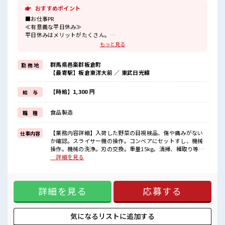
おすすめポイント
■お仕事PR
≪有意義な平日休み≫
平日休みはメリットがたくさん。
ゆったり、
もっと見る
のんびりで、
心も身体もリフレッシュ♪
群馬県邑楽郡板倉町
勤 務 地
≪扶養内で働く≫
【最寄駅】板倉東洋大前 ／ 東武日光線
扶養内OKなので、
主婦&主夫さんも気軽にご応募くださいね♪
≪女性も活躍できる職場≫
【時給】1,300 円
給 与
もちろん男性の応募も歓迎です！
≪残業で稼げる≫
食品製造
職 種
高収入を希望される方にオススメ。
残業は月20時間以上あります♪
≪モチベーションもUP≫
【業務内容詳細】入荷した野菜の目視検品、傷や痛みがない
仕事内容
派手過ぎなければ髪型や髪色自由♪
か確認。スライサー機の操作。コンベアにセットすし、機械
(規定有)制服があると毎日の服選びに悩まずOK♪
操作。機械の洗浄。刃の交換。重量15kg。清掃、種取り等、
他の部署のサポートをする可能性あり。【取扱製品情報】野
…詳細を見る
■職場の雰囲気
菜 ■お仕事PR ≪有意義な平日休み≫ 平日休みはメリットがた
女性が多い職場ですが男女は問いません！
くさん。 ゆったり、 のんびりで、 心も身体もリフレッシュ♪
応募お待ちしております！
≪扶養内で働く≫ 扶養内OKなので、 主婦&主夫さんも気軽に
明るすぎたり奇抜過ぎなければヘアカラーOK！
詳細を見る
応募する
ご応募くださいね♪ ≪女性も活躍できる職場≫ もちろん男性
休憩時間にゆっくりできるスペース完備！
の応募も歓迎です！ ≪残業で稼げる≫ 高収入を希望される方
にオススメ。 残業は月20時間以上あります♪ ≪モチベーショ
ンもUP≫ 派手過ぎなければ髪型や髪色自由♪ (規定有)制服が
気になるリストに
追加する
あると毎日の服選びに悩まずOK♪ ■職場の雰囲気 女性が多