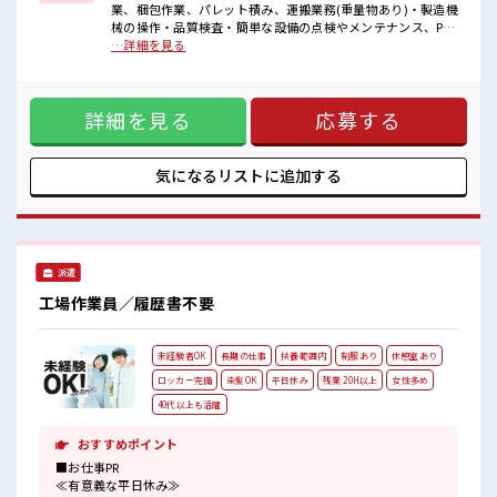
■職場の雰囲気
業、梱包作業、パレット積み、運搬業務(重量物あり)・製造機
少人数ですぐに馴染むことができそう♪
械の操作・品質検査・簡単な設備の点検やメンテナンス、PC
アットホームな環境☆
作業(エクセルへの簡単な入力作業があります。)【取扱製品情
…詳細を見る
20代が多数活躍中！
報】チョコレート ■お仕事PR ≪自分の時間も大切≫ 残業はほ
社会人経験が浅くてもOK！
とんどナシ！ 場合によってはお願いすることもあります♪ ≪
ここから経験積んでいきましょ！
機能的な制服アリ≫ 制服があるので、 毎日の服装の悩み解消
詳細を見る
応募する
♪ ≪初めての仕事だけど自分にもできそう≫ 新しいことにチ
ャレンジするのは不安だけど、 しっかり働く環境が整ってい
ます！ イチからスキルUP・ステップUP目指していきましょ
う！ ≪自分に向いている仕事が探せる≫ 困った事などがあれ
気になるリストに
追加する
ば、 担当がしっかりサポートします！ ■職場の雰囲気 少人数
ですぐに馴染むことができそう♪ アットホームな環境☆ 20代
が多数活躍中！ 社会人経験が浅くてもOK！ ここから経験積
んでいきましょ！
派遣
工場作業員／履歴書不要
未経験者OK
長期の仕事
扶養範囲内
制服あり
休憩室あり
ロッカー完備
染髪OK
平日休み
残業 20H以上
女性多め
40代以上も活躍
おすすめポイント
■お仕事PR
≪有意義な平日休み≫