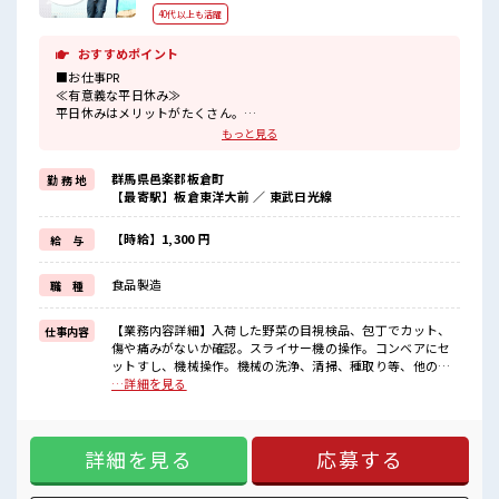
40代以上も活躍
おすすめポイント
■お仕事PR
≪有意義な平日休み≫
平日休みはメリットがたくさん。
ゆったり、
もっと見る
のんびりで、
心も身体もリフレッシュ♪
群馬県邑楽郡板倉町
勤 務 地
≪扶養範囲内で働く≫
【最寄駅】板倉東洋大前 ／ 東武日光線
扶養内OKなので、
主婦&主夫さんも気軽にご応募くださいね♪
≪女性も活躍できる職場≫
【時給】1,300 円
給 与
もちろん男性の応募も歓迎です！
≪稼ぎたい人向け≫
食品製造
職 種
高収入を希望される方にオススメ。
残業は月20時間以上あります♪
≪髪色自由で自分らしく働く≫
【業務内容詳細】入荷した野菜の目視検品、包丁でカット、
仕事内容
明るすぎたり奇抜でなければ基本的に自由！
傷や痛みがないか確認。スライサー機の操作。コンベアにセ
(規定有)≪ラクラク制服アリ≫
ットすし、機械操作。機械の洗浄、清掃、種取り等、他の部
制服があるので、
署のサポートをする可能性あり。【取扱製品情報】鍋セット
…詳細を見る
毎日の服装の悩み解消♪
用の野菜 ■お仕事PR ≪有意義な平日休み≫ 平日休みはメリッ
トがたくさん。 ゆったり、 のんびりで、 心も身体もリフレッ
■職場の雰囲気
シュ♪ ≪扶養範囲内で働く≫ 扶養内OKなので、 主婦&主夫
女性も活躍しやすい雰囲気の職場です！
詳細を見る
応募する
さんも気軽にご応募くださいね♪ ≪女性も活躍できる職場≫
明るすぎたり奇抜過ぎなければヘアカラーOK！
もちろん男性の応募も歓迎です！ ≪稼ぎたい人向け≫ 高収入
休憩時間にゆっくりできるスペース完備！
を希望される方にオススメ。 残業は月20時間以上あります♪