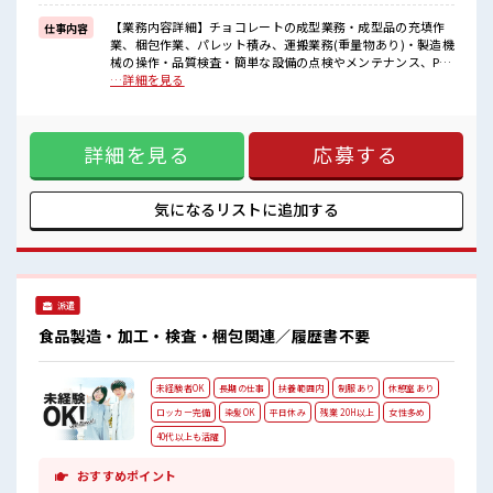
担当がしっかりサポートします！
【業務内容詳細】チョコレートの成型業務・成型品の充填作
仕事内容
■職場の雰囲気
業、梱包作業、パレット積み、運搬業務(重量物あり)・製造機
少人数ですぐに馴染むことができそう♪
械の操作・品質検査・簡単な設備の点検やメンテナンス、PC
アットホームな環境☆
作業(エクセルへの簡単な入力作業があります。)【取扱製品情
…詳細を見る
20代が多数活躍中！
報】チョコレート ■お仕事PR ≪自分の時間も大切≫ 残業はほ
社会人経験が浅くてもOK！
とんどナシ！ 場合によってはお願いすることもあります♪ ≪
ここから経験積んでいきましょ！
機能的な制服アリ≫ 制服があるので、 毎日の服装の悩み解消
詳細を見る
応募する
♪ ≪初めての仕事だけど自分にもできそう≫ 新しいことにチ
ャレンジするのは不安だけど、 しっかり働く環境が整ってい
ます！ イチからスキルUP・ステップUP目指していきましょ
う！ ≪自分に向いている仕事が探せる≫ 困った事などがあれ
気になるリストに
追加する
ば、 担当がしっかりサポートします！ ■職場の雰囲気 少人数
ですぐに馴染むことができそう♪ アットホームな環境☆ 20代
が多数活躍中！ 社会人経験が浅くてもOK！ ここから経験積
んでいきましょ！
派遣
食品製造・加工・検査・梱包関連／履歴書不要
未経験者OK
長期の仕事
扶養範囲内
制服あり
休憩室あり
ロッカー完備
染髪OK
平日休み
残業 20H以上
女性多め
40代以上も活躍
おすすめポイント