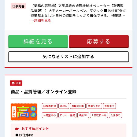
派遣のお仕事です！
【業務内容詳細】文房具等の成形機械オペレーター【取扱製
仕事内容
品情報】 】大手メーカーボールペン、マジック ■お仕事PR ≪
■職場の雰囲気
残業基本なし≫ 自分の時間をしっかり確保できる、 残業基本
≪20代の方が多数活躍中の職場≫
ナシのお仕事♪ オンとオフをきっちり切り替えたい方にオス
…詳細を見る
仕事の合間の息抜きは休憩室で♪
スメ！ ≪ラクラク制服アリ≫ 制服があるので、 毎日の服装の
持ち物が多いあなたにもぴったり☆
悩み解消♪ ≪未経験の方も大カンゲイ≫ 新しいことにチャレ
ロッカー付き職場♪
ンジするのは不安だけど、 しっかり働く環境が整っていま
高収入もバッチリ目指せますよ！
詳細を見る
応募する
す！ イチからスキルUP・ステップUP目指していきましょ
う！ ≪様々なお仕事をご提案≫ 一人で悩まず気軽に相談でき
る、 派遣のお仕事です！ ■職場の雰囲気 ≪20代の方が多数活
躍中の職場≫ 仕事の合間の息抜きは休憩室で♪ 持ち物が多い
気になるリストに
追加する
あなたにもぴったり☆ ロッカー付き職場♪ 高収入もバッチリ
目指せますよ！
派遣
商品・品質管理／オンライン登録
経験者歓迎
高収入
長期の仕事
残業少なめ
制服あり
休憩室あり
ロッカー完備
染髪OK
土日祝日休み
女性多め
おすすめポイント
■お仕事PR