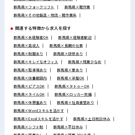
群馬県×フォークリフト
群馬県×軽作業
群馬県×その他製造・物流・軽作業系
関連する特徴から求人を探す
群馬県×未経験者OK
群馬県×経験者歓迎
群馬県×高収入
群馬県×長期の仕事
群馬県×制服あり
群馬県×研修あり
群馬県×キレイなオフィス
群馬県×残業少なめ
群馬県×駐車場あり
群馬県×寮あり
群馬県×扶養範囲内
群馬県×染髪OK
群馬県×ピアスOK
群馬県×タトゥーOK
群馬県×ネイルOK
群馬県×ロッカー完備
群馬県×休憩室あり
群馬県×社員食堂あり
群馬県×Wordスキルを活かす
群馬県×Excelスキルを活かす
群馬県×土日祝日休み
群馬県×シフト制
群馬県×平日休み
群馬県×残業なし
群馬県×残業 20H未満