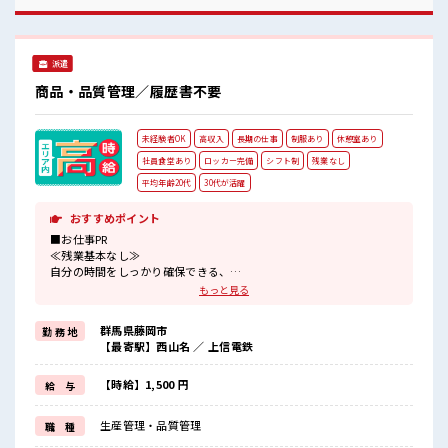
ふれる職場です！ もちろん男性の応募もOKですよ！ 派手す
ぎなければ多少のヘアカラーもOKなのはウレシイPoint☆
派遣
商品・品質管理／履歴書不要
未経験者OK
高収入
長期の仕事
制服あり
休憩室あり
社員食堂あり
ロッカー完備
シフト制
残業なし
平均年齢20代
30代が活躍
おすすめポイント
■お仕事PR
≪残業基本なし≫
自分の時間をしっかり確保できる、
残業基本ナシのお仕事♪
もっと見る
オンとオフをきっちり切り替えたい方にオススメ！
≪ラクラク制服アリ≫
群馬県藤岡市
勤 務 地
制服があるので、
【最寄駅】西山名 ／ 上信電鉄
毎日の服装の悩み解消♪
≪未経験の方も大カンゲイ≫
新しいことにチャレンジするのは不安だけど、
【時給】1,500 円
給 与
しっかり働く環境が整っています！
イチからスキルUP・ステップUP目指していきましょう！
生産管理・品質管理
職 種
≪様々なお仕事をご提案≫
一人で悩まず気軽に相談できる、