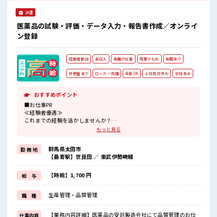
派遣
医薬品の試験・評価・データ入力・報告書作成／オンライ
ン登録
経験者歓迎
高収入
長期の仕事
残業少なめ
制服あり
休憩室あり
ロッカー完備
染髪OK
土日祝日休み
女性多め
おすすめポイント
■お仕事PR
≪経験者優遇≫
これまでの経験を活かしませんか？
ブランクがあっても大丈夫♪
もっと見る
経験はちょっとだけ…という方もOK！
≪女性も活躍できる職場≫
群馬県太田市
勤 務 地
もちろん男性の応募も歓迎です！
【最寄駅】世良田 ／ 東武伊勢崎線
≪プライベートが充実する≫
場合によってはお願いすることもありますが、
残業はほとんどナシ！
【時給】1,700 円
給 与
≪完全週休二日制≫
週末は家族や友人と一緒にプライベート満喫！
生産管理・品質管理
職 種
≪モチベーションもUP≫
派手過ぎなければ髪型や髪色自由♪
(規定有)制服があると毎日の服選びに悩まずOK♪
【業務内容詳細】医薬品の受託製造会社にて品質管理のお仕
仕事内容