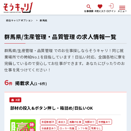
仕事検索
お気に入り
ログイン
メニュー
綜合キャリアオプション
群馬県
群馬県/生産管理・品質管理 の求人情報一覧
群馬県/生産管理・品質管理 でのお仕事探しならそうキャリ！同じ就
業場所での時給No.1を目指しています！日払い対応、全国各地に寮を
完備しているので安心してお仕事ができます。あなたにぴったりのお
仕事を見つけてください！
6
掲載求人
件
(1~6件)
派遣
部材の投入&ボタン押し・箱詰め/日払いOK
未経験者OK
高収入
長期の仕事
制服あり
休憩室あり
社員食堂あり
ロッカー完備
シフト制
残業なし