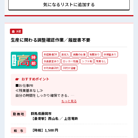
んびりスマホチェック♪ 職場にはロッカー完備！ 私物の置き
気になるリストに
追加する
すぎには注意が必要ですね★
派遣
生産に関わる調整確認作業／履歴書不要
未経験者OK
高収入
長期の仕事
制服あり
休憩室あり
社員食堂あり
ロッカー完備
シフト制
残業なし
平均年齢20代
30代が活躍
おすすめポイント
■お仕事PR
≪残業基本なし≫
自分の時間をしっかり確保できる、
残業基本ナシのお仕事♪
もっと見る
オンとオフをきっちり切り替えたい方にオススメ！
≪ラクラク制服アリ≫
群馬県藤岡市
勤 務 地
制服があるので、
【最寄駅】西山名 ／ 上信電鉄
毎日の服装の悩み解消♪
≪未経験の方も大カンゲイ≫
新しいことにチャレンジするのは不安だけど、
【時給】1,500 円
給 与
しっかり働く環境が整っています！