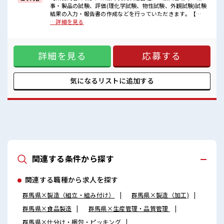
事・製品の試験、評価(理化学試験、物性試験、外観試験)試験
■職場の雰囲気
結果の入力・報告書の作成などを行っていただきます。【取
女性多めで休み時間は女子トークがあふれる職場です！
扱製品情報】製剤 ■お仕事PR ≪経験者優遇≫ これまでの経験
…詳細を見る
もちろん男性の応募もOKですよ！
を活かしませんか？ ブランクがあっても大丈夫♪ 経験はちょ
派手すぎなければ多少のヘアカラーもOKなのはウレシイPoint☆
っとだけ…という方もOK！ ≪女性も活躍できる職場≫ もち
ろん男性の応募も歓迎です！ ≪プライベートが充実する≫ 場
詳細を見る
応募する
合によってはお願いすることもありますが、 残業はほとんど
ナシ！ ≪完全週休二日制≫ 週末は家族や友人と一緒にプライ
ベート満喫！ ≪モチベーションもUP≫ 派手過ぎなければ髪型
や髪色自由♪ (規定有)制服があると毎日の服選びに悩まず
気になるリストに
追加する
OK♪ ■職場の雰囲気 女性多めで休み時間は女子トークがあ
ふれる職場です！ もちろん男性の応募もOKですよ！ 派手す
ぎなければ多少のヘアカラーもOKなのはウレシイPoint☆
関連する条件から探す
関連する職種から求人を探す
群馬県×製造（組立・組み付け）
群馬県×製造（加工)
群馬県×食品製造
群馬県×生産管理・品質管理
群馬県×仕分け・梱包・ピッキング