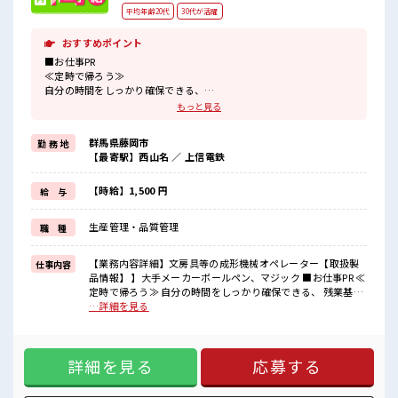
平均年齢20代
30代が活躍
おすすめポイント
■お仕事PR
≪定時で帰ろう≫
自分の時間をしっかり確保できる、
残業基本ナシのお仕事♪
もっと見る
≪ラクラク制服アリ≫
制服があるので、
群馬県藤岡市
勤 務 地
毎日の服装の悩み解消♪
【最寄駅】西山名 ／ 上信電鉄
≪初めての仕事だけど自分にもできそう≫
新しいことにチャレンジするのは不安だけど、
しっかり働く環境が整っています！
【時給】1,500 円
給 与
イチからスキルUP・ステップUP目指していきましょう！
≪様々なお仕事をご提案≫
生産管理・品質管理
職 種
一人で悩まず気軽に相談できる、
派遣のお仕事です！
【業務内容詳細】文房具等の成形機械オペレーター【取扱製
仕事内容
■職場の雰囲気
品情報】 】大手メーカーボールペン、マジック ■お仕事PR ≪
20代活躍中のフレッシュな職場です☆
定時で帰ろう≫ 自分の時間をしっかり確保できる、 残業基本
休憩室で自分タイム！
ナシのお仕事♪ ≪ラクラク制服アリ≫ 制服があるので、 毎日
…詳細を見る
のんびりスマホチェック♪
の服装の悩み解消♪ ≪初めての仕事だけど自分にもできそう
職場にはロッカー完備！
≫ 新しいことにチャレンジするのは不安だけど、 しっかり働
私物の置きすぎには注意が必要ですね★
く環境が整っています！ イチからスキルUP・ステップUP目
詳細を見る
応募する
指していきましょう！ ≪様々なお仕事をご提案≫ 一人で悩ま
ず気軽に相談できる、 派遣のお仕事です！ ■職場の雰囲気 20
代活躍中のフレッシュな職場です☆ 休憩室で自分タイム！ の