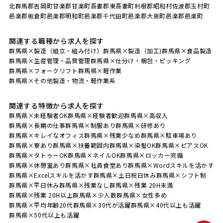
北群馬郡吉岡町
甘楽郡甘楽町
吾妻郡東吾妻町
利根郡昭和村
佐波郡玉村町
邑楽郡板倉町
邑楽郡明和町
邑楽郡千代田町
邑楽郡大泉町
邑楽郡邑楽町
関連する職種から求人を探す
群馬県×製造（組立・組み付け）
群馬県×製造（加工)
群馬県×食品製造
群馬県×生産管理・品質管理
群馬県×仕分け・梱包・ピッキング
群馬県×フォークリフト
群馬県×軽作業
群馬県×その他製造・物流・軽作業系
関連する特徴から求人を探す
群馬県×未経験者OK
群馬県×経験者歓迎
群馬県×高収入
群馬県×長期の仕事
群馬県×制服あり
群馬県×研修あり
群馬県×キレイなオフィス
群馬県×残業少なめ
群馬県×駐車場あり
群馬県×寮あり
群馬県×扶養範囲内
群馬県×染髪OK
群馬県×ピアスOK
群馬県×タトゥーOK
群馬県×ネイルOK
群馬県×ロッカー完備
群馬県×休憩室あり
群馬県×社員食堂あり
群馬県×Wordスキルを活かす
群馬県×Excelスキルを活かす
群馬県×土日祝日休み
群馬県×シフト制
群馬県×平日休み
群馬県×残業なし
群馬県×残業 20H未満
群馬県×残業 20H以上
群馬県×少人数
群馬県×女性多め
群馬県×平均年齢20代
群馬県×30代が活躍
群馬県×40代以上も活躍
群馬県×50代以上も活躍