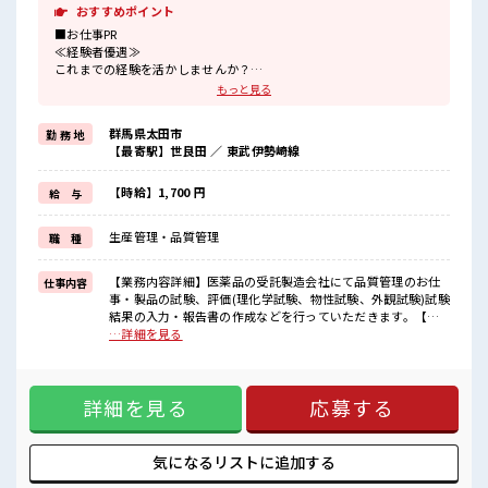
おすすめポイント
■お仕事PR
≪経験者優遇≫
これまでの経験を活かしませんか？
ブランクがあっても大丈夫♪
もっと見る
経験はちょっとだけ…という方もOK！
≪女性も活躍できる職場≫
群馬県太田市
勤 務 地
もちろん男性の応募も歓迎です！
【最寄駅】世良田 ／ 東武伊勢崎線
≪プライベートが充実する≫
場合によってはお願いすることもありますが、
残業はほとんどナシ！
【時給】1,700 円
給 与
≪完全週休二日制≫
週末は家族や友人と一緒にプライベート満喫！
生産管理・品質管理
職 種
≪モチベーションもUP≫
派手過ぎなければ髪型や髪色自由♪
(規定有)制服があると毎日の服選びに悩まずOK♪
【業務内容詳細】医薬品の受託製造会社にて品質管理のお仕
仕事内容
事・製品の試験、評価(理化学試験、物性試験、外観試験)試験
■職場の雰囲気
結果の入力・報告書の作成などを行っていただきます。【取
女性多めで休み時間は女子トークがあふれる職場です！
扱製品情報】製剤 ■お仕事PR ≪経験者優遇≫ これまでの経験
…詳細を見る
もちろん男性の応募もOKですよ！
を活かしませんか？ ブランクがあっても大丈夫♪ 経験はちょ
派手すぎなければ多少のヘアカラーもOKなのはウレシイPoint☆
っとだけ…という方もOK！ ≪女性も活躍できる職場≫ もち
ろん男性の応募も歓迎です！ ≪プライベートが充実する≫ 場
詳細を見る
応募する
合によってはお願いすることもありますが、 残業はほとんど
ナシ！ ≪完全週休二日制≫ 週末は家族や友人と一緒にプライ
ベート満喫！ ≪モチベーションもUP≫ 派手過ぎなければ髪型
や髪色自由♪ (規定有)制服があると毎日の服選びに悩まず
気になるリストに
追加する
OK♪ ■職場の雰囲気 女性多めで休み時間は女子トークがあ