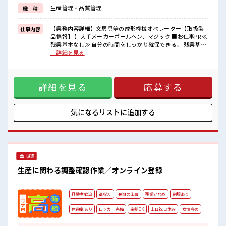
イチからスキルUP・ステップUP目指していきましょう！
生産管理・品質管理
職 種
≪様々なお仕事をご提案≫
一人で悩まず気軽に相談できる、
派遣のお仕事です！
【業務内容詳細】文房具等の成形機械オペレーター【取扱製
仕事内容
品情報】 】大手メーカーボールペン、マジック ■お仕事PR ≪
■職場の雰囲気
残業基本なし≫ 自分の時間をしっかり確保できる、 残業基本
≪20代の方が多数活躍中の職場≫
ナシのお仕事♪ オンとオフをきっちり切り替えたい方にオス
…詳細を見る
仕事の合間の息抜きは休憩室で♪
スメ！ ≪ラクラク制服アリ≫ 制服があるので、 毎日の服装の
持ち物が多いあなたにもぴったり☆
悩み解消♪ ≪未経験の方も大カンゲイ≫ 新しいことにチャレ
ロッカー付き職場♪
ンジするのは不安だけど、 しっかり働く環境が整っていま
高収入もバッチリ目指せますよ！
詳細を見る
応募する
す！ イチからスキルUP・ステップUP目指していきましょ
う！ ≪様々なお仕事をご提案≫ 一人で悩まず気軽に相談でき
る、 派遣のお仕事です！ ■職場の雰囲気 ≪20代の方が多数活
躍中の職場≫ 仕事の合間の息抜きは休憩室で♪ 持ち物が多い
気になるリストに
追加する
あなたにもぴったり☆ ロッカー付き職場♪ 高収入もバッチリ
目指せますよ！
派遣
生産に関わる調整確認作業／オンライン登録
経験者歓迎
高収入
長期の仕事
残業少なめ
制服あり
休憩室あり
ロッカー完備
染髪OK
土日祝日休み
女性多め