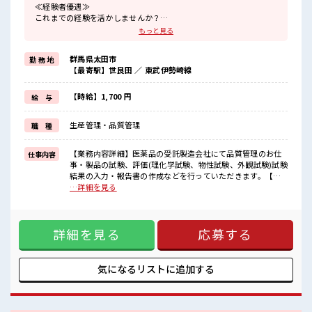
≪経験者優遇≫
これまでの経験を活かしませんか？
ブランクがあっても大丈夫♪
もっと見る
経験はちょっとだけ…という方もOK！
≪女性も活躍できる職場≫
群馬県太田市
勤 務 地
もちろん男性の応募も歓迎です！
【最寄駅】世良田 ／ 東武伊勢崎線
≪プライベートが充実する≫
場合によってはお願いすることもありますが、
残業はほとんどナシ！
【時給】1,700 円
給 与
≪完全週休二日制≫
週末は家族や友人と一緒にプライベート満喫！
生産管理・品質管理
職 種
≪モチベーションもUP≫
派手過ぎなければ髪型や髪色自由♪
(規定有)制服があると毎日の服選びに悩まずOK♪
【業務内容詳細】医薬品の受託製造会社にて品質管理のお仕
仕事内容
事・製品の試験、評価(理化学試験、物性試験、外観試験)試験
■職場の雰囲気
結果の入力・報告書の作成などを行っていただきます。【取
女性多めで休み時間は女子トークがあふれる職場です！
扱製品情報】製剤 ■お仕事PR ≪経験者優遇≫ これまでの経験
…詳細を見る
もちろん男性の応募もOKですよ！
を活かしませんか？ ブランクがあっても大丈夫♪ 経験はちょ
派手すぎなければ多少のヘアカラーもOKなのはウレシイPoint☆
っとだけ…という方もOK！ ≪女性も活躍できる職場≫ もち
ろん男性の応募も歓迎です！ ≪プライベートが充実する≫ 場
詳細を見る
応募する
合によってはお願いすることもありますが、 残業はほとんど
ナシ！ ≪完全週休二日制≫ 週末は家族や友人と一緒にプライ
ベート満喫！ ≪モチベーションもUP≫ 派手過ぎなければ髪型
や髪色自由♪ (規定有)制服があると毎日の服選びに悩まず
気になるリストに
追加する
OK♪ ■職場の雰囲気 女性多めで休み時間は女子トークがあ
ふれる職場です！ もちろん男性の応募もOKですよ！ 派手す
ぎなければ多少のヘアカラーもOKなのはウレシイPoint☆