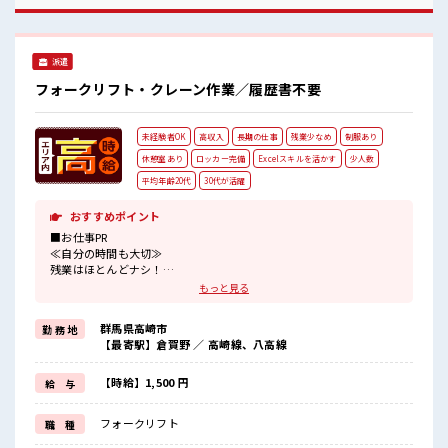
方にもオススメ！
派遣
フォークリフト・クレーン作業／履歴書不要
未経験者OK
高収入
長期の仕事
残業少なめ
制服あり
休憩室あり
ロッカー完備
Excelスキルを活かす
少人数
平均年齢20代
30代が活躍
おすすめポイント
■お仕事PR
≪自分の時間も大切≫
残業はほとんどナシ！
場合によってはお願いすることもあります♪
もっと見る
≪動きやすい制服アリ≫
制服があるので、
群馬県高崎市
勤 務 地
毎日の服装の悩み解消♪
【最寄駅】倉賀野 ／ 高崎線、八高線
≪未経験の方も大カンゲイ≫
新しいことにチャレンジするのは不安だけど、
しっかり働く環境が整っています！
【時給】1,500 円
給 与
イチからスキルUP・ステップUP目指していきましょう！
≪収入アップを目指せる≫
フォークリフト
職 種
高時給だらけの派遣のお仕事です！