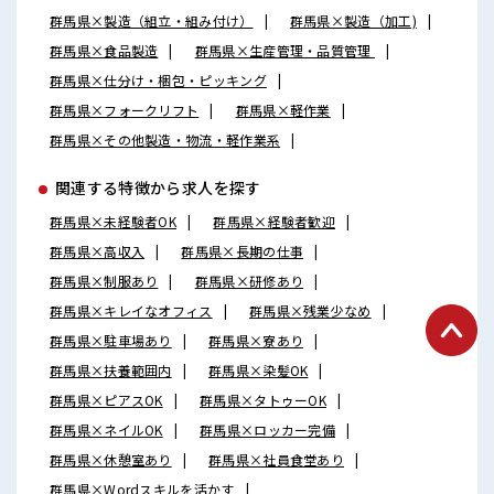
群馬県×製造（組立・組み付け）
群馬県×製造（加工)
群馬県×食品製造
群馬県×生産管理・品質管理
群馬県×仕分け・梱包・ピッキング
群馬県×フォークリフト
群馬県×軽作業
群馬県×その他製造・物流・軽作業系
関連する特徴から求人を探す
群馬県×未経験者OK
群馬県×経験者歓迎
群馬県×高収入
群馬県×長期の仕事
群馬県×制服あり
群馬県×研修あり
群馬県×キレイなオフィス
群馬県×残業少なめ
群馬県×駐車場あり
群馬県×寮あり
群馬県×扶養範囲内
群馬県×染髪OK
群馬県×ピアスOK
群馬県×タトゥーOK
群馬県×ネイルOK
群馬県×ロッカー完備
群馬県×休憩室あり
群馬県×社員食堂あり
群馬県×Wordスキルを活かす