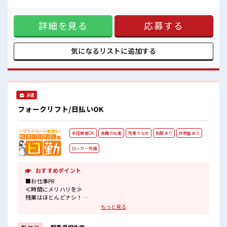
プライベートも謳歌できる☆
お仕事PR ≪自分の時間も大切≫ 残業はほとんどナシ！ 場合に
よってはお願いすることもあります♪ 制服があると毎日の服
詳細を見る
応募する
選びに悩まずOK♪ ≪初めての仕事だけど自分にもできそう≫
新しいことにチャレンジするのは不安だけど、 しっかり働く
環境が整っています！ イチからスキルUP・ステップUP目指
していきましょう！ ≪様々なお仕事をご提案≫ 一人で悩まず
気になるリストに
追加する
気軽に相談できる、 派遣のお仕事です！ ■職場の雰囲気 休憩
室で楽しくおしゃべり！ ストレス解消☆ 職場にはロッカー完
備！ 私物の置きすぎには注意が必要ですね★ 残業はほとんど
なし！ プライベートも謳歌できる☆
派遣
フォークリフト/日払いOK
未経験者OK
長期の仕事
残業少なめ
制服あり
休憩室あり
ロッカー完備
おすすめポイント
■お仕事PR
≪時間にメリハリを≫
残業はほとんどナシ！
場合によってはお願いすることもあります♪
もっと見る
≪動きやすい制服アリ≫
制服があるので、