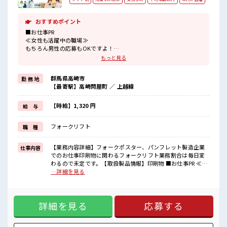
おすすめポイント
■お仕事PR
≪女性も活躍中の職場≫
もちろん男性の応募もOKですよ！
≪残業で稼げる≫
もっと見る
高収入を希望される方にオススメ。
残業は月20時間以上あります♪
群馬県高崎市
勤 務 地
≪髪型自由≫
【最寄駅】高崎問屋町 ／ 上越線
基本的に髪色自由で明るすぎたり奇抜でなければOKです！
(規定有)≪未経験でも活躍できる≫
新しいことにチャレンジするのは不安だけど、
【時給】1,320 円
給 与
しっかり働く環境が整っています！
イチからスキルUP・ステップUP目指していきましょう！
フォークリフト
職 種
≪自分に向いている仕事が探せる≫
困った事などがあれば、
担当がしっかりサポートします！
【業務内容詳細】フォークポスター、パンフレット製造企業
仕事内容
でのお仕事印刷物に関わるフォークリフト業務割合は毎日変
■職場の雰囲気
わるので未定です。【取扱製品情報】印刷物 ■お仕事PR ≪女
女性が多めの職場です♪
性も活躍中の職場≫ もちろん男性の応募もOKですよ！ ≪残
…詳細を見る
髪型・髪色自由♪
業で稼げる≫ 高収入を希望される方にオススメ。 残業は月20
派手過ぎなければOKだから、
時間以上あります♪ ≪髪型自由≫ 基本的に髪色自由で明るす
モチベーションもUP！
ぎたり奇抜でなければOKです！ (規定有)≪未経験でも活躍で
20代の若い世代がたくさん活躍中の活気ある職場！
詳細を見る
応募する
きる≫ 新しいことにチャレンジするのは不安だけど、 しっか
り働く環境が整っています！ イチからスキルUP・ステップ
UP目指していきましょう！ ≪自分に向いている仕事が探せる