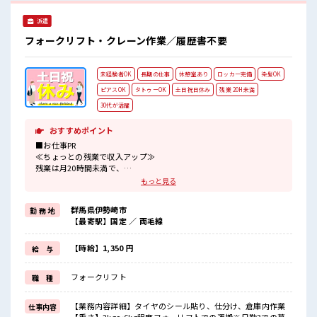
ーションもUP！
派遣
フォークリフト・クレーン作業／履歴書不要
未経験者OK
長期の仕事
休憩室あり
ロッカー完備
染髪OK
ピアスOK
タトゥーOK
土日祝日休み
残業 20H未満
30代が活躍
おすすめポイント
■お仕事PR
≪ちょっとの残業で収入アップ≫
残業は月20時間未満で、
ほどよく稼げます♪
もっと見る
≪土日祝休のお仕事≫
家族や友人と一緒にプライベート満喫！
群馬県伊勢崎市
勤 務 地
≪髪色自由で自分らしく働く≫
【最寄駅】国定 ／ 両毛線
明るすぎたり奇抜でなければ基本的に自由！
(規定有)≪初めての仕事だけど自分にもできそう≫
新しいことにチャレンジするのは不安だけど、
【時給】1,350 円
給 与
しっかり働く環境が整っています！
イチからスキルUP・ステップUP目指していきましょう！
フォークリフト
職 種
≪自分に合った期間で働ける≫
福利厚生が整った派遣のお仕事です！
【業務内容詳細】タイヤのシール貼り、仕分け、倉庫内作業
仕事内容
■職場の雰囲気