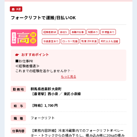
派遣
フォークリフトで運搬/日払いOK
経験者歓迎
高収入
長期の仕事
制服あり
休憩室あり
社員食堂あり
ロッカー完備
残業 20H未満
40代以上も活躍
おすすめポイント
■お仕事PR
≪経験者優遇≫
これまでの経験を活かしませんか？
ブランクがあっても大丈夫♪
もっと見る
経験はちょっとだけ…という方もOK！
≪適度な残業でお給料UP≫
群馬県邑楽郡大泉町
勤 務 地
残業は月20時間未満で、
【最寄駅】西小泉 ／ 東武小泉線
ほどよく稼げます♪
≪動きやすい制服アリ≫
制服があるので、
【時給】1,700 円
給 与
毎日の服装の悩み解消♪
≪自分に合った期間で働ける≫
フォークリフト
職 種
福利厚生が整った派遣のお仕事です！
■職場の雰囲気
【業務内容詳細】冷凍冷蔵庫内でのフォークリフトオペレー
仕事内容
休憩室でホッと一息リフレッシュ！
ター・トラックからの積み下ろし、積み込み稀に20kgの積み