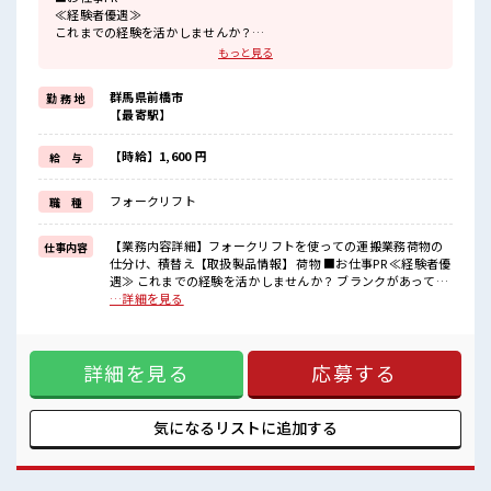
≪経験者優遇≫
これまでの経験を活かしませんか？
ブランクがあっても大丈夫♪
もっと見る
経験はちょっとだけ…という方もOK！
≪ちょっとの残業で収入アップ≫
群馬県前橋市
勤 務 地
残業は月20時間未満で、
【最寄駅】
ほどよく稼げます♪
≪動きやすい制服アリ≫
制服があるので、
【時給】1,600 円
給 与
毎日の服装の悩み解消♪
≪様々なお仕事をご提案≫
フォークリフト
職 種
一人で悩まず気軽に相談できる、
派遣のお仕事です！
【業務内容詳細】フォークリフトを使っての運搬業務荷物の
仕事内容
■職場の雰囲気
仕分け、積替え【取扱製品情報】 荷物 ■お仕事PR ≪経験者優
休憩時間にゆっくりできるスペース完備！
遇≫ これまでの経験を活かしませんか？ ブランクがあっても
職場にはロッカー完備！
大丈夫♪ 経験はちょっとだけ…という方もOK！ ≪ちょっと
…詳細を見る
私物の置きすぎには注意が必要ですね★
の残業で収入アップ≫ 残業は月20時間未満で、 ほどよく稼げ
ホドよく残業があるのでホドよく働きたい方にオススメ！
ます♪ ≪動きやすい制服アリ≫ 制服があるので、 毎日の服装
の悩み解消♪ ≪様々なお仕事をご提案≫ 一人で悩まず気軽に
詳細を見る
応募する
相談できる、 派遣のお仕事です！ ■職場の雰囲気 休憩時間に
ゆっくりできるスペース完備！ 職場にはロッカー完備！ 私物
の置きすぎには注意が必要ですね★ ホドよく残業があるので
ホドよく働きたい方にオススメ！
気になるリストに
追加する