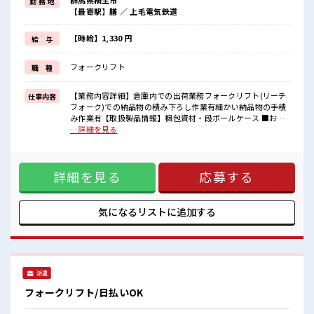
群馬県桐生市
勤 務 地
毎日の服装の悩み解消♪
【最寄駅】膳 ／ 上毛電気鉄道
≪未経験でも活躍できる≫
新しいことにチャレンジするのは不安だけど、
しっかり働く環境が整っています！
【時給】1,330 円
給 与
イチからスキルUP・ステップUP目指していきましょう！
≪自分に合った期間で働ける≫
フォークリフト
職 種
福利厚生が整った派遣のお仕事です！
■職場の雰囲気
【業務内容詳細】倉庫内での出荷業務フォークリフト(リーチ
仕事内容
休憩室で楽しくおしゃべり！
フォーク)での納品物の積み下ろし作業有細かい納品物の手積
ストレス解消☆
み作業有【取扱製品情報】梱包資材・段ボールケース ■お仕
ロッカーあり！
事PR ≪時間にメリハリを≫ 残業はほとんどナシ！ 場合によっ
…詳細を見る
安心してお仕事に集中♪
てはお願いすることもあります♪ ≪動きやすい制服アリ≫ 制
残業はほとんどありません！
服があるので、 毎日の服装の悩み解消♪ ≪未経験でも活躍で
きる≫ 新しいことにチャレンジするのは不安だけど、 しっか
詳細を見る
応募する
り働く環境が整っています！ イチからスキルUP・ステップ
UP目指していきましょう！ ≪自分に合った期間で働ける≫ 福
利厚生が整った派遣のお仕事です！ ■職場の雰囲気 休憩室で
楽しくおしゃべり！ ストレス解消☆ ロッカーあり！ 安心して
気になるリストに
追加する
お仕事に集中♪ 残業はほとんどありません！
派遣
フォークリフト/日払いOK