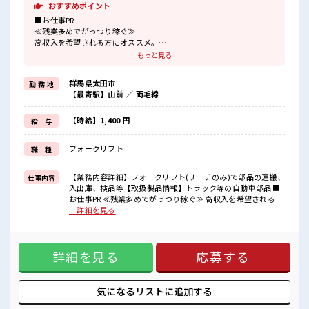
おすすめポイント
■お仕事PR
≪残業多めでがっつり稼ぐ≫
高収入を希望される方にオススメ。
残業は月20時間以上あります♪
もっと見る
≪土日祝休のお仕事≫
家族や友人と一緒にプライベート満喫！
群馬県太田市
勤 務 地
制服があると毎日の服選びに悩まずOK♪
【最寄駅】山前 ／ 両毛線
≪未経験の方も大カンゲイ≫
新しいことにチャレンジするのは不安だけど、
しっかり働く環境が整っています！
【時給】1,400 円
給 与
イチからスキルUP・ステップUP目指していきましょう！
≪自分に合った期間で働ける≫
フォークリフト
職 種
福利厚生が整った派遣のお仕事です！
■職場の雰囲気
【業務内容詳細】フォークリフト(リーチのみ)で部品の運搬、
仕事内容
一息つける休憩スペースもあります！
入出庫、検品等【取扱製品情報】トラック等の自動車部品 ■
職場にはロッカー完備！
お仕事PR ≪残業多めでがっつり稼ぐ≫ 高収入を希望される方
私物の置きすぎには注意が必要ですね★
にオススメ。 残業は月20時間以上あります♪ ≪土日祝休のお
…詳細を見る
残業が多めだからしっかり稼ぎたい方にもオススメ！
仕事≫ 家族や友人と一緒にプライベート満喫！ 制服があると
毎日の服選びに悩まずOK♪ ≪未経験の方も大カンゲイ≫ 新
しいことにチャレンジするのは不安だけど、 しっかり働く環
詳細を見る
応募する
境が整っています！ イチからスキルUP・ステップUP目指し
ていきましょう！ ≪自分に合った期間で働ける≫ 福利厚生が
整った派遣のお仕事です！ ■職場の雰囲気 一息つける休憩ス
ペースもあります！ 職場にはロッカー完備！ 私物の置きすぎ
気になるリストに
追加する
には注意が必要ですね★ 残業が多めだからしっかり稼ぎたい