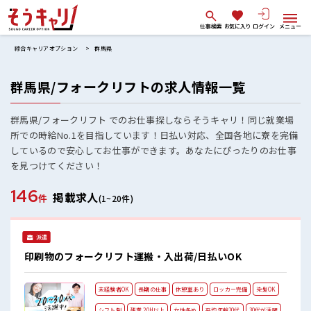
仕事検索
お気に入り
ログイン
メニュー
綜合キャリアオプション
群馬県
群馬県/フォークリフトの求人情報一覧
群馬県/フォークリフト でのお仕事探しならそうキャリ！同じ就業場
所での時給No.1を目指しています！日払い対応、全国各地に寮を完備
しているので安心してお仕事ができます。あなたにぴったりのお仕事
を見つけてください！
146
掲載求人
件
(1~20件)
派遣
印刷物のフォークリフト運搬・入出荷/日払いOK
未経験者OK
長期の仕事
休憩室あり
ロッカー完備
染髪OK
シフト制
残業 20H以上
女性多め
平均年齢20代
30代が活躍