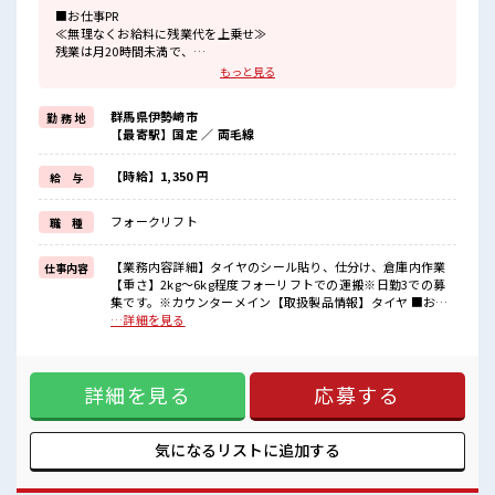
■お仕事PR
≪無理なくお給料に残業代を上乗せ≫
残業は月20時間未満で、
ほどよく稼げます♪
もっと見る
≪完全週休二日制≫
週末は家族や友人と一緒にプライベート満喫！
群馬県伊勢崎市
勤 務 地
≪モチベーションもUP≫
【最寄駅】国定 ／ 両毛線
派手過ぎなければ髪型や髪色自由♪
(規定有)≪未経験OKの仕事≫
新しいことにチャレンジするのは不安だけど、
【時給】1,350 円
給 与
しっかり働く環境が整っています！
イチからスキルUP・ステップUP目指していきましょう！
フォークリフト
職 種
≪収入アップを目指せる≫
高時給だらけの派遣のお仕事です！
【業務内容詳細】タイヤのシール貼り、仕分け、倉庫内作業
仕事内容
■職場の雰囲気
【重さ】2kg～6kg程度フォーリフトでの運搬※日勤3での募
髪型・髪色自由♪
集です。※カウンターメイン【取扱製品情報】タイヤ ■お仕
派手過ぎなければOKだから、
事PR ≪無理なくお給料に残業代を上乗せ≫ 残業は月20時間未
…詳細を見る
モチベーションもUP！
満で、 ほどよく稼げます♪ ≪完全週休二日制≫ 週末は家族や
休憩室完備でランチや休憩も充実しそう♪
友人と一緒にプライベート満喫！ ≪モチベーションもUP≫ 派
ロッカーあり！
手過ぎなければ髪型や髪色自由♪ (規定有)≪未経験OKの仕事
安心してお仕事に集中♪
詳細を見る
応募する
≫ 新しいことにチャレンジするのは不安だけど、 しっかり働
程よく残業あり！
く環境が整っています！ イチからスキルUP・ステップUP目
指していきましょう！ ≪収入アップを目指せる≫ 高時給だら
けの派遣のお仕事です！ ■職場の雰囲気 髪型・髪色自由♪ 派
気になるリストに
追加する
手過ぎなければOKだから、 モチベーションもUP！ 休憩室完
備でランチや休憩も充実しそう♪ ロッカーあり！ 安心してお