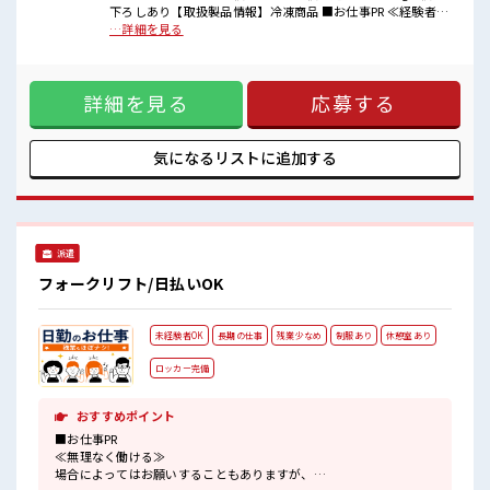
ロッカーあり！
下ろしあり【取扱製品情報】冷凍商品 ■お仕事PR ≪経験者優
安心してお仕事に集中♪
遇≫ これまでの経験を活かしませんか？ ブランクがあっても
…詳細を見る
残業も1日1H程度あるので給料の上乗せも期待できそう！
大丈夫♪ 経験はちょっとだけ…という方もOK！ ≪適度な残
高収入もバッチリ目指せますよ！
業でお給料UP≫ 残業は月20時間未満で、 ほどよく稼げます
♪ ≪動きやすい制服アリ≫ 制服があるので、 毎日の服装の悩
詳細を見る
応募する
み解消♪ ≪自分に合った期間で働ける≫ 福利厚生が整った派
遣のお仕事です！ ■職場の雰囲気 休憩室でホッと一息リフレ
ッシュ！ ロッカーあり！ 安心してお仕事に集中♪ 残業も1日
1H程度あるので給料の上乗せも期待できそう！ 高収入もバッ
気になるリストに
追加する
チリ目指せますよ！
派遣
フォークリフト/日払いOK
未経験者OK
長期の仕事
残業少なめ
制服あり
休憩室あり
ロッカー完備
おすすめポイント
■お仕事PR
≪無理なく働ける≫
場合によってはお願いすることもありますが、