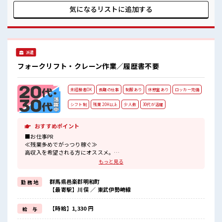
ず気軽に相談できる、 派遣のお仕事です！ ■職場の雰囲気 女
気になるリストに
追加する
性が多めの職場です♪ 派手すぎなければ多少のヘアカラーも
OKなのはウレシイPoint☆ 活気あふれる20代活躍中の職場で
す☆ 残業がしっかりあるお仕事！
派遣
フォークリフト・クレーン作業／履歴書不要
未経験者OK
長期の仕事
制服あり
休憩室あり
ロッカー完備
シフト制
残業 20H以上
少人数
30代が活躍
おすすめポイント
■お仕事PR
≪残業多めでがっつり稼ぐ≫
高収入を希望される方にオススメ。
残業は月20時間以上あります♪
もっと見る
≪機能的な制服アリ≫
制服があるので、
群馬県邑楽郡明和町
勤 務 地
毎日の服装の悩み解消♪
【最寄駅】川俣 ／ 東武伊勢崎線
≪未経験でも活躍できる≫
新しいことにチャレンジするのは不安だけど、
しっかり働く環境が整っています！
【時給】1,330 円
給 与
イチからスキルUP・ステップUP目指していきましょう！