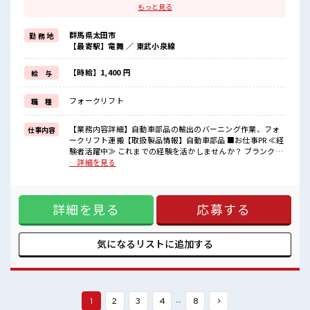
ブランクがあっても大丈夫♪
もっと見る
経験はちょっとだけ…という方もOK！
≪稼ぎたい人向け≫
群馬県太田市
勤 務 地
高収入を希望される方にオススメ。
【最寄駅】竜舞 ／ 東武小泉線
残業は月20時間以上あります♪
≪ラクラク制服アリ≫
制服があるので、
【時給】1,400 円
給 与
毎日の服装の悩み解消♪
≪収入アップを目指せる≫
フォークリフト
職 種
高時給だらけの派遣のお仕事です！
■職場の雰囲気
【業務内容詳細】自動車部品の輸出のバーニング作業、フォ
仕事内容
休憩室で楽しくおしゃべり！
ークリフト運搬【取扱製品情報】自動車部品 ■お仕事PR ≪経
ストレス解消☆
験者活躍中≫ これまでの経験を活かしませんか？ ブランクが
職場にはロッカー完備！
あっても大丈夫♪ 経験はちょっとだけ…という方もOK！ ≪
…詳細を見る
私物の置きすぎには注意が必要ですね★
稼ぎたい人向け≫ 高収入を希望される方にオススメ。 残業は
残業がしっかりあるお仕事！
月20時間以上あります♪ ≪ラクラク制服アリ≫ 制服があるの
で、 毎日の服装の悩み解消♪ ≪収入アップを目指せる≫ 高時
詳細を見る
応募する
給だらけの派遣のお仕事です！ ■職場の雰囲気 休憩室で楽し
くおしゃべり！ ストレス解消☆ 職場にはロッカー完備！ 私物
の置きすぎには注意が必要ですね★ 残業がしっかりあるお仕
事！
気になるリストに
追加する
…
1
2
3
4
8
>