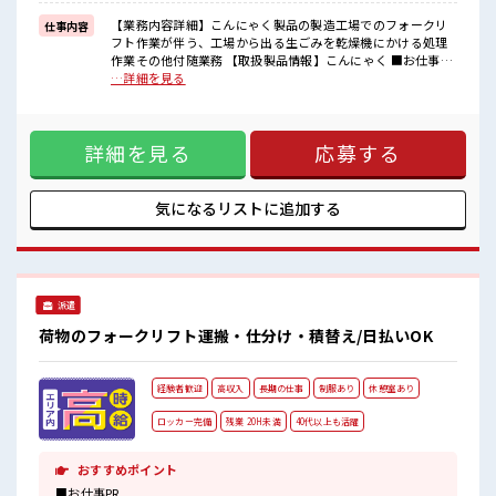
しっかり働く環境が整っています！
イチからスキルUP・ステップUP目指していきましょう！
【業務内容詳細】こんにゃく製品の製造工場でのフォークリ
仕事内容
フト作業が伴う、工場から出る生ごみを乾燥機にかける処理
■職場の雰囲気
作業その他付随業務 【取扱製品情報】こんにゃく ■お仕事PR
女性が多い職場ですが男女は問いません！
≪定時で帰ろう≫ 自分の時間をしっかり確保できる、 残業基
…詳細を見る
応募お待ちしております！
本ナシのお仕事♪ ≪女性も働きやすい職場≫ もちろん男性の
明るすぎたり奇抜過ぎなければヘアカラーOK！
応募も歓迎ですよ！ ≪ヘアカラーOKで自由な雰囲気の職場≫
20代活躍中のフレッシュな職場です☆
明るすぎたり奇抜でなければ基本的に自由！ (規定有)≪ラク
詳細を見る
応募する
ラク制服アリ≫ 制服があるので、 毎日の服装の悩み解消♪ ≪
未経験OKの仕事≫ 新しいことにチャレンジするのは不安だけ
ど、 しっかり働く環境が整っています！ イチからスキルUP・
ステップUP目指していきましょう！ ■職場の雰囲気 女性が多
気になるリストに
追加する
い職場ですが男女は問いません！ 応募お待ちしております！
明るすぎたり奇抜過ぎなければヘアカラーOK！ 20代活躍中
のフレッシュな職場です☆
派遣
荷物のフォークリフト運搬・仕分け・積替え/日払いOK
経験者歓迎
高収入
長期の仕事
制服あり
休憩室あり
ロッカー完備
残業 20H未満
40代以上も活躍
おすすめポイント
■お仕事PR