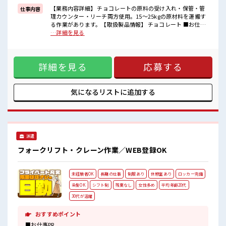
■職場の雰囲気
【業務内容詳細】 チョコレートの原料の受け入れ・保管・管
仕事内容
少人数ですぐに馴染むことができそう♪
理カウンター・リーチ両方使用。15～25kgの原材料を運搬す
アットホームな環境☆
る作業があります。【取扱製品情報】 チョコレート ■お仕事
≪20代の方が多数活躍中の職場≫
PR ≪自分の時間も大切≫ 残業はほとんどナシ！ 場合によって
…詳細を見る
休憩時間にゆっくりできるスペース完備！
はお願いすることもあります♪ ≪動きやすい制服アリ≫ 制服
残業はほとんどありません！
があるので、 毎日の服装の悩み解消♪ ≪未経験の方も大カン
ゲイ≫ 新しいことにチャレンジするのは不安だけど、 しっか
詳細を見る
応募する
り働く環境が整っています！ イチからスキルUP・ステップ
UP目指していきましょう！ ≪収入アップを目指せる≫ 高時給
だらけの派遣のお仕事です！ ■職場の雰囲気 少人数ですぐに
馴染むことができそう♪ アットホームな環境☆ ≪20代の方が
気になるリストに
追加する
多数活躍中の職場≫ 休憩時間にゆっくりできるスペース完
備！ 残業はほとんどありません！
派遣
フォークリフト・クレーン作業／WEB登録OK
未経験者OK
長期の仕事
制服あり
休憩室あり
ロッカー完備
染髪OK
シフト制
残業なし
女性多め
平均年齢20代
30代が活躍
おすすめポイント
■お仕事PR