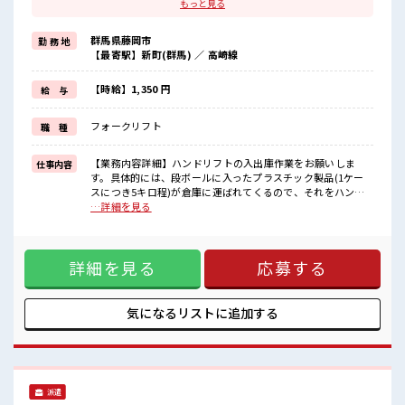
残業はほとんどナシ！
もっと見る
≪機能的な制服アリ≫
制服があるので、
群馬県藤岡市
勤 務 地
毎日の服装の悩み解消♪
【最寄駅】新町(群馬) ／ 高崎線
≪初めての仕事だけど自分にもできそう≫
新しいことにチャレンジするのは不安だけど、
しっかり働く環境が整っています！
【時給】1,350 円
給 与
イチからスキルUP・ステップUP目指していきましょう！
≪収入アップを目指せる≫
フォークリフト
職 種
高時給だらけの派遣のお仕事です！
■職場の雰囲気
【業務内容詳細】ハンドリフトの入出庫作業をお願いしま
仕事内容
休憩室で自分タイム！
す。具体的には、段ボールに入ったプラスチック製品(1ケー
のんびりスマホチェック♪
スにつき5キロ程)が倉庫に運ばれてくるので、それをハンド
職場にはロッカー完備！
リフトで運搬し、搬送コンベアに乗せていただく作業です。
…詳細を見る
私物の置きすぎには注意が必要ですね★
【取扱製品情報】プラスチック製品(取引先の製品です。) ■
残業はほとんどなし！
お仕事PR ≪無理なく働ける≫ 場合によってはお願いすること
プライベートも謳歌できる☆
もありますが、 残業はほとんどナシ！ ≪機能的な制服アリ≫
詳細を見る
応募する
制服があるので、 毎日の服装の悩み解消♪ ≪初めての仕事だ
けど自分にもできそう≫ 新しいことにチャレンジするのは不
安だけど、 しっかり働く環境が整っています！ イチからスキ
ルUP・ステップUP目指していきましょう！ ≪収入アップを
気になるリストに
追加する
目指せる≫ 高時給だらけの派遣のお仕事です！ ■職場の雰囲
気 休憩室で自分タイム！ のんびりスマホチェック♪ 職場には
ロッカー完備！ 私物の置きすぎには注意が必要ですね★ 残業
はほとんどなし！ プライベートも謳歌できる☆
派遣