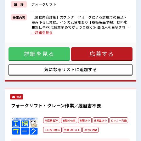
≪自分に合った期間で働ける≫
フォークリフト
職 種
福利厚生が整った派遣のお仕事です！
■職場の雰囲気
【業務内容詳細】カウンターフォークによる倉庫での積込・
仕事内容
“コジンマリ”が好きな方にもお勧め！！
積み下ろし業務。インカム使用あり【取扱製品情報】飲料水
少人数の職場です♪
■お仕事PR ≪残業多めでがっつり稼ぐ≫ 高収入を希望される
休憩室で楽しくおしゃべり！
方にオススメ。 残業は月20時間以上あります♪ ≪機能的な制
…詳細を見る
ストレス解消☆
服アリ≫ 制服があるので、 毎日の服装の悩み解消♪ ≪未経験
職場にはロッカー完備！
でも活躍できる≫ 新しいことにチャレンジするのは不安だけ
私物の置きすぎには注意が必要ですね★
ど、 しっかり働く環境が整っています！ イチからスキルUP・
詳細を見る
応募する
ステップUP目指していきましょう！ ≪自分に合った期間で働
ける≫ 福利厚生が整った派遣のお仕事です！ ■職場の雰囲気
“コジンマリ”が好きな方にもお勧め！！ 少人数の職場です♪
休憩室で楽しくおしゃべり！ ストレス解消☆ 職場にはロッカ
気になるリストに
追加する
ー完備！ 私物の置きすぎには注意が必要ですね★
派遣
フォークリフト・クレーン作業／履歴書不要
未経験者OK
長期の仕事
制服あり
休憩室あり
ロッカー完備
土日祝日休み
残業 20H以上
30代が活躍