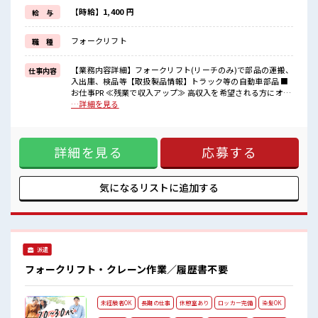
≪未経験でも活躍できる≫
【時給】1,400 円
給 与
新しいことにチャレンジするのは不安だけど、
しっかり働く環境が整っています！
フォークリフト
職 種
イチからスキルUP・ステップUP目指していきましょう！
≪自分に向いている仕事が探せる≫
困った事などがあれば、
【業務内容詳細】フォークリフト(リーチのみ)で部品の運搬、
仕事内容
担当がしっかりサポートします！
入出庫、検品等【取扱製品情報】トラック等の自動車部品 ■
お仕事PR ≪残業で収入アップ≫ 高収入を希望される方にオス
■職場の雰囲気
スメ。 残業は月20時間以上あります♪ ≪土日祝休のお仕事≫
…詳細を見る
残業が多めだからしっかり稼ぎたい方にもオススメ！
家族や友人と一緒にプライベート満喫！ ≪機能的な制服アリ
土日祝休みなので、
≫ 制服があるので、 毎日の服装の悩み解消♪ ≪未経験でも活
ON/OFFの切替もしやすい！
躍できる≫ 新しいことにチャレンジするのは不安だけど、 し
詳細を見る
応募する
っかり働く環境が整っています！ イチからスキルUP・ステッ
プUP目指していきましょう！ ≪自分に向いている仕事が探せ
る≫ 困った事などがあれば、 担当がしっかりサポートしま
す！ ■職場の雰囲気 残業が多めだからしっかり稼ぎたい方に
気になるリストに
追加する
もオススメ！ 土日祝休みなので、 ON/OFFの切替もしやす
い！
派遣
フォークリフト・クレーン作業／履歴書不要
未経験者OK
長期の仕事
休憩室あり
ロッカー完備
染髪OK