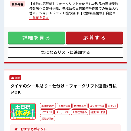
【業務内容詳細】フォークリフトを使用した製品の運搬業務
仕事内容
■職場の雰囲気
各部署への部材供給、完成品の出荷業務手作業での製品入れ
明るすぎたり奇抜過ぎなければヘアカラーOK！
替え、ショットブラスト機の操作 【取扱製品情報】自動車部
20代の若い世代がたくさん活躍中の活気ある職場！
品 ■お仕事PR ≪適度な残業でお給料UP≫ 残業は月20時間未
…詳細を見る
休憩室で楽しくランチ♪
満で、 ほどよく稼げます♪ ≪髪型自由≫ 基本的に髪色自由で
時間があれば昼寝もしちゃおう！
明るすぎたり奇抜でなければOKです！ (規定有)制服があると
毎日の服選びに悩まずOK♪ ≪初めての仕事だけど自分にもで
詳細を見る
応募する
きそう≫ 新しいことにチャレンジするのは不安だけど、 しっ
かり働く環境が整っています！ イチからスキルUP・ステップ
UP目指していきましょう！ ≪様々なお仕事をご提案≫ 一人で
悩まず気軽に相談できる、 派遣のお仕事です！ ■職場の雰囲
気になるリストに
追加する
気 明るすぎたり奇抜過ぎなければヘアカラーOK！ 20代の若
い世代がたくさん活躍中の活気ある職場！ 休憩室で楽しくラ
ンチ♪ 時間があれば昼寝もしちゃおう！
派遣
タイヤのシール貼り・仕分け・フォークリフト運搬/日払
いOK
未経験者OK
長期の仕事
休憩室あり
ロッカー完備
染髪OK
ピアスOK
タトゥーOK
土日祝日休み
残業 20H未満
30代が活躍
おすすめポイント