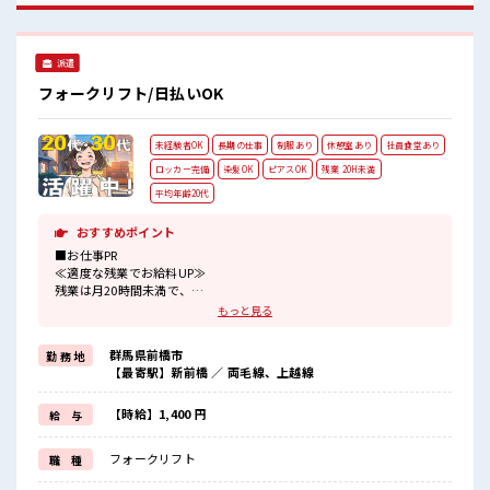
ー付き職場♪
派遣
フォークリフト/日払いOK
未経験者OK
長期の仕事
制服あり
休憩室あり
社員食堂あり
ロッカー完備
染髪OK
ピアスOK
残業 20H未満
平均年齢20代
おすすめポイント
■お仕事PR
≪適度な残業でお給料UP≫
残業は月20時間未満で、
ほどよく稼げます♪
もっと見る
≪髪型自由≫
基本的に髪色自由で明るすぎたり奇抜でなければOKです！
群馬県前橋市
勤 務 地
(規定有)制服があると毎日の服選びに悩まずOK♪
【最寄駅】新前橋 ／ 両毛線、上越線
≪初めての仕事だけど自分にもできそう≫
新しいことにチャレンジするのは不安だけど、
しっかり働く環境が整っています！
【時給】1,400 円
給 与
イチからスキルUP・ステップUP目指していきましょう！
≪様々なお仕事をご提案≫
フォークリフト
職 種
一人で悩まず気軽に相談できる、
派遣のお仕事です！