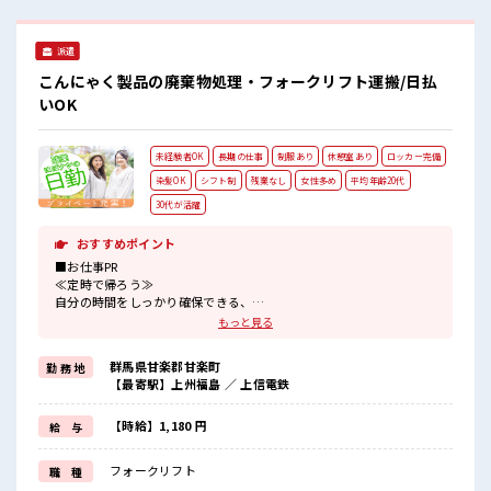
仕事に集中♪ 程よく残業あり！
派遣
こんにゃく製品の廃棄物処理・フォークリフト運搬/日払
いOK
未経験者OK
長期の仕事
制服あり
休憩室あり
ロッカー完備
染髪OK
シフト制
残業なし
女性多め
平均年齢20代
30代が活躍
おすすめポイント
■お仕事PR
≪定時で帰ろう≫
自分の時間をしっかり確保できる、
残業基本ナシのお仕事♪
もっと見る
≪女性も働きやすい職場≫
もちろん男性の応募も歓迎ですよ！
群馬県甘楽郡甘楽町
勤 務 地
≪ヘアカラーOKで自由な雰囲気の職場≫
【最寄駅】上州福島 ／ 上信電鉄
明るすぎたり奇抜でなければ基本的に自由！
(規定有)≪ラクラク制服アリ≫
制服があるので、
【時給】1,180 円
給 与
毎日の服装の悩み解消♪
≪未経験OKの仕事≫
フォークリフト
職 種
新しいことにチャレンジするのは不安だけど、