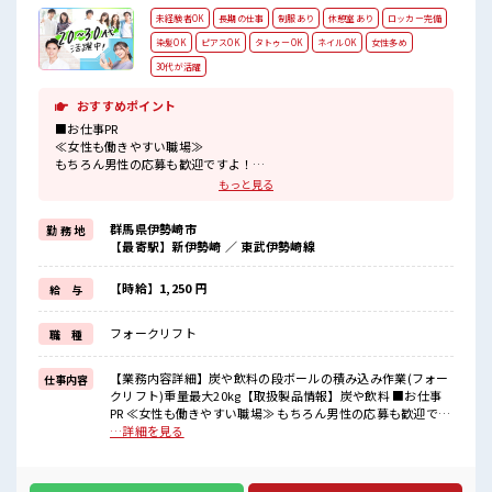
未経験者OK
長期の仕事
制服あり
休憩室あり
ロッカー完備
染髪OK
ピアスOK
タトゥーOK
ネイルOK
女性多め
30代が活躍
おすすめポイント
■お仕事PR
≪女性も働きやすい職場≫
もちろん男性の応募も歓迎ですよ！
≪髪型自由≫
もっと見る
基本的に髪色自由で明るすぎたり奇抜でなければOKです！
(規定有)≪ラクラク制服アリ≫
群馬県伊勢崎市
勤 務 地
制服があるので、
【最寄駅】新伊勢崎 ／ 東武伊勢崎線
毎日の服装の悩み解消♪
≪未経験でも活躍できる≫
新しいことにチャレンジするのは不安だけど、
【時給】1,250 円
給 与
しっかり働く環境が整っています！
イチからスキルUP・ステップUP目指していきましょう！
フォークリフト
職 種
≪様々なお仕事をご提案≫
一人で悩まず気軽に相談できる、
派遣のお仕事です！
【業務内容詳細】炭や飲料の段ボールの積み込み作業(フォー
仕事内容
クリフト)重量最大20kg【取扱製品情報】炭や飲料 ■お仕事
■職場の雰囲気
PR ≪女性も働きやすい職場≫ もちろん男性の応募も歓迎です
女性が多い職場ですが男女は問いません！
よ！ ≪髪型自由≫ 基本的に髪色自由で明るすぎたり奇抜でな
…詳細を見る
応募お待ちしております！
ければOKです！ (規定有)≪ラクラク制服アリ≫ 制服があるの
髪型にこだわりのあるアナタは必見！
で、 毎日の服装の悩み解消♪ ≪未経験でも活躍できる≫ 新し
髪型自由な職場！
いことにチャレンジするのは不安だけど、 しっかり働く環境