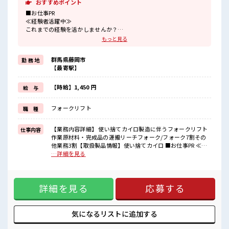
おすすめポイント
■お仕事PR
≪経験者活躍中≫
これまでの経験を活かしませんか？
ブランクがあっても大丈夫♪
もっと見る
経験はちょっとだけ…という方もOK！
≪ちょっとの残業で収入アップ≫
群馬県藤岡市
勤 務 地
残業は月20時間未満で、
【最寄駅】
ほどよく稼げます♪
≪ヘアカラーOKで自由な雰囲気の職場≫
明るすぎたり奇抜でなければ基本的に自由！
【時給】1,450 円
給 与
(規定有)≪ラクラク制服アリ≫
制服があるので、
フォークリフト
職 種
毎日の服装の悩み解消♪
≪収入アップを目指せる≫
高時給だらけの派遣のお仕事です！
【業務内容詳細】 使い捨てカイロ製造に伴うフォークリフト
仕事内容
作業原材料・完成品の運搬リーチフォーク/フォーク7割その
■職場の雰囲気
他業務3割【取扱製品情報】使い捨てカイロ ■お仕事PR ≪経
髪型・髪色自由♪
験者活躍中≫ これまでの経験を活かしませんか？ ブランクが
…詳細を見る
派手過ぎなければOKだから、
あっても大丈夫♪ 経験はちょっとだけ…という方もOK！ ≪
モチベーションもUP！
ちょっとの残業で収入アップ≫ 残業は月20時間未満で、 ほど
休憩室で自分タイム！
よく稼げます♪ ≪ヘアカラーOKで自由な雰囲気の職場≫ 明
のんびりスマホチェック♪
詳細を見る
応募する
るすぎたり奇抜でなければ基本的に自由！ (規定有)≪ラクラ
持ち物が多いあなたにもぴったり☆
ク制服アリ≫ 制服があるので、 毎日の服装の悩み解消♪ ≪収
ロッカー付き職場♪
入アップを目指せる≫ 高時給だらけの派遣のお仕事です！ ■
職場の雰囲気 髪型・髪色自由♪ 派手過ぎなければOKだか
気になるリストに
追加する
ら、 モチベーションもUP！ 休憩室で自分タイム！ のんびり
スマホチェック♪ 持ち物が多いあなたにもぴったり☆ ロッカ