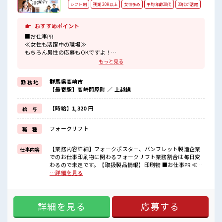
シフト制
残業 20H以上
女性多め
平均年齢20代
30代が活躍
おすすめポイント
■お仕事PR
≪女性も活躍中の職場≫
もちろん男性の応募もOKですよ！
≪残業多めでがっつり稼ぐ≫
もっと見る
高収入を希望される方にオススメ。
残業は月20時間以上あります♪
群馬県高崎市
勤 務 地
≪モチベーションもUP≫
【最寄駅】高崎問屋町 ／ 上越線
派手過ぎなければ髪型や髪色自由♪
(規定有)≪未経験OKの仕事≫
新しいことにチャレンジするのは不安だけど、
【時給】1,320 円
給 与
しっかり働く環境が整っています！
イチからスキルUP・ステップUP目指していきましょう！
フォークリフト
職 種
≪様々なお仕事をご提案≫
一人で悩まず気軽に相談できる、
派遣のお仕事です！
【業務内容詳細】フォークポスター、パンフレット製造企業
仕事内容
でのお仕事印刷物に関わるフォークリフト業務割合は毎日変
■職場の雰囲気
わるので未定です。【取扱製品情報】印刷物 ■お仕事PR ≪女
女性が多めの職場です♪
性も活躍中の職場≫ もちろん男性の応募もOKですよ！ ≪残
…詳細を見る
派手すぎなければ多少のヘアカラーもOKなのはウレシイPoint☆
業多めでがっつり稼ぐ≫ 高収入を希望される方にオススメ。
活気あふれる20代活躍中の職場です☆
残業は月20時間以上あります♪ ≪モチベーションもUP≫ 派
残業がしっかりあるお仕事！
手過ぎなければ髪型や髪色自由♪ (規定有)≪未経験OKの仕事
詳細を見る
応募する
≫ 新しいことにチャレンジするのは不安だけど、 しっかり働
く環境が整っています！ イチからスキルUP・ステップUP目
指していきましょう！ ≪様々なお仕事をご提案≫ 一人で悩ま