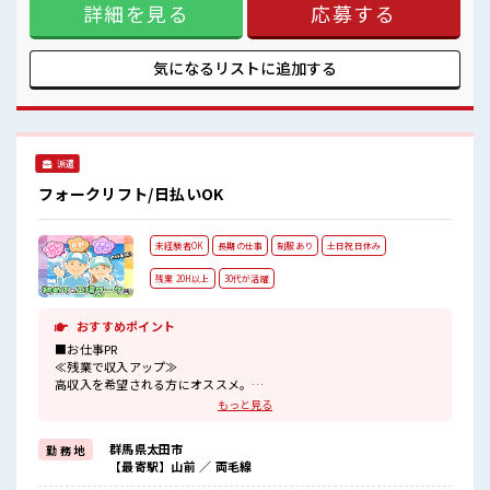
休憩室完備でランチや休憩も充実しそう♪
詳細を見る
応募する
が整っています！ イチからスキルUP・ステップUP目指して
いきましょう！ ≪様々なお仕事をご提案≫ 一人で悩まず気軽
に相談できる、 派遣のお仕事です！ ■職場の雰囲気 女性が多
い職場ですが男女は問いません！ 応募お待ちしております！
気になるリストに
追加する
髪型にこだわりのあるアナタは必見！ 髪型自由な職場！ 休憩
室完備でランチや休憩も充実しそう♪
派遣
フォークリフト/日払いOK
未経験者OK
長期の仕事
制服あり
土日祝日休み
残業 20H以上
30代が活躍
おすすめポイント
■お仕事PR
≪残業で収入アップ≫
高収入を希望される方にオススメ。
残業は月20時間以上あります♪
もっと見る
≪土日祝休のお仕事≫
家族や友人と一緒にプライベート満喫！
群馬県太田市
勤 務 地
≪機能的な制服アリ≫
【最寄駅】山前 ／ 両毛線
制服があるので、
毎日の服装の悩み解消♪