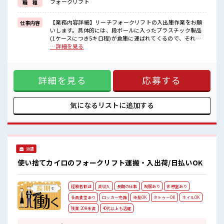
フォークリフト
職 種
■職場の雰囲気
一息つける休憩スペースもあります！
【業務内容詳細】リーチフォークリフトの入出庫作業をお願
仕事内容
職場にはロッカー完備！
いします。具体的には、段ボールに入ったプラスチック製品
私物の置きすぎには注意が必要ですね★
(1ケースにつき5キロ程)が倉庫に運ばれてくるので、それを
未経験から始めた方もイッパイ！
フォークリフトで運搬し、搬送コンベアに乗せていただく作
…詳細を見る
まずはチャレンジしてみませんか？
業です。【取扱製品情報】プラスチック製品(取引先の製品で
す。) ■お仕事PR ≪無理なく働ける≫ 場合によってはお願い
することもありますが、 残業はほとんどナシ！ 制服があると
詳細を見る
応募する
毎日の服選びに悩まずOK♪ ≪初めての仕事だけど自分にもで
きそう≫ 新しいことにチャレンジするのは不安だけど、 しっ
かり働く環境が整っています！ イチからスキルUP・ステップ
UP目指していきましょう！ ≪様々なお仕事をご提案≫ 一人で
気になるリストに
追加する
悩まず気軽に相談できる、 派遣のお仕事です！ ■職場の雰囲
気 一息つける休憩スペースもあります！ 職場にはロッカー完
備！ 私物の置きすぎには注意が必要ですね★ 未経験から始め
た方もイッパイ！ まずはチャレンジしてみませんか？
派遣
使い捨てカイロのフォークリフト運搬・入出荷/日払いOK
経験者歓迎
高収入
長期の仕事
制服あり
休憩室あり
社員食堂あり
ロッカー完備
染髪OK
タトゥーOK
ネイルOK
残業 20H未満
40代以上も活躍