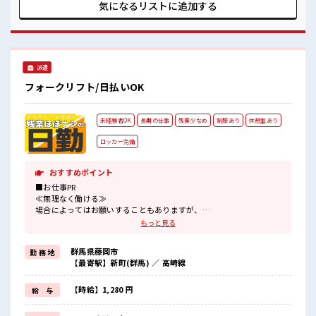
≫ 困った事などがあれば、 担当がしっかりサポートします！
気になるリストに
追加する
■職場の雰囲気 女性が多めの職場です♪ 髪型・髪色自由♪ 派
手過ぎなければOKだから、 モチベーションもUP！ 20代の若
い世代がたくさん活躍中の活気ある職場！
派遣
フォークリフト/日払いOK
未経験者OK
長期の仕事
残業少なめ
制服あり
休憩室あり
ロッカー完備
おすすめポイント
■お仕事PR
≪無理なく働ける≫
場合によってはお願いすることもありますが、
残業はほとんどナシ！
もっと見る
制服があると毎日の服選びに悩まずOK♪
≪初めての仕事だけど自分にもできそう≫
群馬県藤岡市
勤 務 地
新しいことにチャレンジするのは不安だけど、
【最寄駅】新町(群馬) ／ 高崎線
しっかり働く環境が整っています！
イチからスキルUP・ステップUP目指していきましょう！
≪様々なお仕事をご提案≫
【時給】1,280 円
給 与
一人で悩まず気軽に相談できる、
派遣のお仕事です！