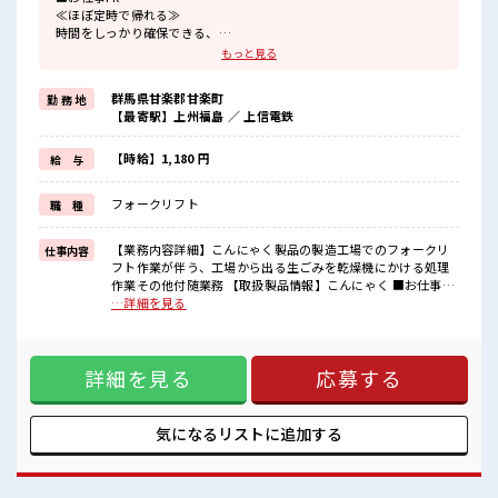
≪ほぼ定時で帰れる≫
時間をしっかり確保できる、
残業基本ナシのお仕事♪
もっと見る
オンとオフをきっちり切り替えたい方にオススメ！
≪女性も仕事をしやすい職場≫
群馬県甘楽郡甘楽町
勤 務 地
もちろん男性の応募も歓迎！
【最寄駅】上州福島 ／ 上信電鉄
≪髪型自由≫
基本的に髪色自由で明るすぎたり奇抜でなければOKです！
(規定有)≪機能的な制服アリ≫
【時給】1,180 円
給 与
制服があるので、
毎日の服装の悩み解消♪
フォークリフト
職 種
≪未経験の方も大カンゲイ≫
新しいことにチャレンジするのは不安だけど、
しっかり働く環境が整っています！
【業務内容詳細】こんにゃく製品の製造工場でのフォークリ
仕事内容
イチからスキルUP・ステップUP目指していきましょう！
フト作業が伴う、工場から出る生ごみを乾燥機にかける処理
作業その他付随業務 【取扱製品情報】こんにゃく ■お仕事PR
■職場の雰囲気
≪ほぼ定時で帰れる≫ 時間をしっかり確保できる、 残業基本
…詳細を見る
女性多めで休み時間は女子トークがあふれる職場です！
ナシのお仕事♪ オンとオフをきっちり切り替えたい方にオス
もちろん男性の応募もOKですよ！
スメ！ ≪女性も仕事をしやすい職場≫ もちろん男性の応募も
髪型・髪色自由♪
歓迎！ ≪髪型自由≫ 基本的に髪色自由で明るすぎたり奇抜で
派手過ぎなければOKだから、
詳細を見る
応募する
なければOKです！ (規定有)≪機能的な制服アリ≫ 制服がある
モチベーションもUP！
ので、 毎日の服装の悩み解消♪ ≪未経験の方も大カンゲイ≫
新しいことにチャレンジするのは不安だけど、 しっかり働く
環境が整っています！ イチからスキルUP・ステップUP目指
気になるリストに
追加する
していきましょう！ ■職場の雰囲気 女性多めで休み時間は女
子トークがあふれる職場です！ もちろん男性の応募もOKです
よ！ 髪型・髪色自由♪ 派手過ぎなければOKだから、 モチベ