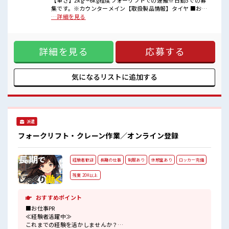
【重さ】2kg～6kg程度フォーリフトでの運搬※日勤3での募
派手すぎなければ多少のヘアカラーもOKなのはウレシイPoint☆
集です。※カウンターメイン【取扱製品情報】タイヤ ■お仕
休憩時間にゆっくりできるスペース完備！
事PR ≪ちょっとの残業で収入アップ≫ 残業は月20時間未満
…詳細を見る
職場にはロッカー完備！
で、 ほどよく稼げます♪ ≪土日祝休のお仕事≫ 家族や友人と
私物の置きすぎには注意が必要ですね★
一緒にプライベート満喫！ ≪髪色自由で自分らしく働く≫ 明
るすぎたり奇抜でなければ基本的に自由！ (規定有)≪初めて
詳細を見る
応募する
の仕事だけど自分にもできそう≫ 新しいことにチャレンジす
るのは不安だけど、 しっかり働く環境が整っています！ イチ
からスキルUP・ステップUP目指していきましょう！ ≪自分
に合った期間で働ける≫ 福利厚生が整った派遣のお仕事で
気になるリストに
追加する
す！ ■職場の雰囲気 派手すぎなければ多少のヘアカラーも
OKなのはウレシイPoint☆ 休憩時間にゆっくりできるスペー
ス完備！ 職場にはロッカー完備！ 私物の置きすぎには注意が
必要ですね★
派遣
フォークリフト・クレーン作業／オンライン登録
経験者歓迎
長期の仕事
制服あり
休憩室あり
ロッカー完備
残業 20H以上
おすすめポイント
■お仕事PR
≪経験者活躍中≫
これまでの経験を活かしませんか？