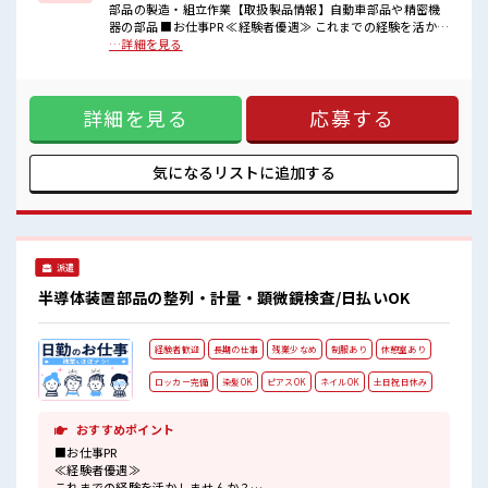
■職場の雰囲気
部品の製造・組立作業【取扱製品情報】自動車部品や精密機
髪型・髪色自由♪
器の部品 ■お仕事PR ≪経験者優遇≫ これまでの経験を活かし
派手過ぎなければOKだから、
ませんか？ ブランクがあっても大丈夫♪ 経験はちょっとだ
…詳細を見る
モチベーションもUP！
け…という方もOK！ ≪自分の時間も大切≫ 残業はほとんど
休憩室で楽しくおしゃべり！
ナシ！ 場合によってはお願いすることもあります♪ ≪髪型自
ストレス解消☆
由≫ 基本的に髪色自由で明るすぎたり奇抜でなければOKで
ロッカーあり！
詳細を見る
応募する
す！ (規定有)制服があると毎日の服選びに悩まずOK♪ ≪自分
安心してお仕事に集中♪
に向いている仕事が探せる≫ 困った事などがあれば、 担当が
しっかりサポートします！ ■職場の雰囲気 髪型・髪色自由♪
派手過ぎなければOKだから、 モチベーションもUP！ 休憩室
気になるリストに
追加する
で楽しくおしゃべり！ ストレス解消☆ ロッカーあり！ 安心し
てお仕事に集中♪
派遣
半導体装置部品の整列・計量・顕微鏡検査/日払いOK
経験者歓迎
長期の仕事
残業少なめ
制服あり
休憩室あり
ロッカー完備
染髪OK
ピアスOK
ネイルOK
土日祝日休み
おすすめポイント
■お仕事PR
≪経験者優遇≫
これまでの経験を活かしませんか？