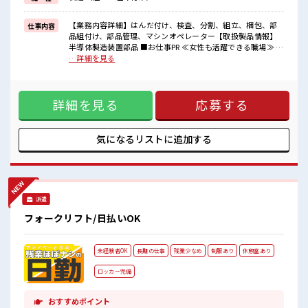
毎日の服装の悩み解消♪
≪自分に合った期間で働ける≫
福利厚生が整った派遣のお仕事です！
【業務内容詳細】はんだ付け、検査、分割、組立、梱包、部
仕事内容
品組付け、部品管理、マシンオペレーター【取扱製品情報】
■職場の雰囲気
半導体製造装置部品 ■お仕事PR ≪女性も活躍できる職場≫ も
女性が多い職場ですが男女は問いません！
ちろん男性の応募も歓迎です！ ≪プライベートが充実する≫
…詳細を見る
応募お待ちしております！
場合によってはお願いすることもありますが、 残業はほとん
キバツ過ぎなければ髪色・髪型は自由！
どナシ！ ≪完全週休二日制≫ 週末は家族や友人と一緒にプラ
あなたの個性を大事にできます♪
イベート満喫！ ≪髪色自由で自分らしく働く≫ 明るすぎたり
詳細を見る
応募する
奇抜でなければ基本的に自由！ (規定有)≪機能的な制服アリ
≫ 制服があるので、 毎日の服装の悩み解消♪ ≪自分に合った
期間で働ける≫ 福利厚生が整った派遣のお仕事です！ ■職場
の雰囲気 女性が多い職場ですが男女は問いません！ 応募お待
気になるリストに
追加する
ちしております！ キバツ過ぎなければ髪色・髪型は自由！ あ
なたの個性を大事にできます♪
派遣
フォークリフト/日払いOK
未経験者OK
長期の仕事
残業少なめ
制服あり
休憩室あり
ロッカー完備
おすすめポイント