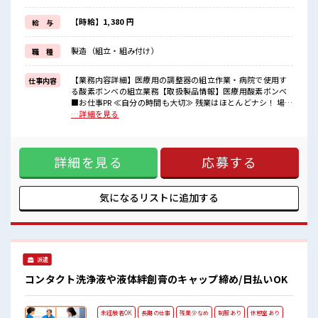
(規定有)≪動きやすい制服アリ≫
制服があるので、
【時給】1,380 円
給 与
毎日の服装の悩み解消♪
≪未経験でも活躍できる≫
製造（組立・組み付け）
職 種
新しいことにチャレンジするのは不安だけど、
しっかり働く環境が整っています！
イチからスキルUP・ステップUP目指していきましょう！
【業務内容詳細】医療用の調整器の組立作業・病院で使用す
仕事内容
る酸素ボンベの組立業務【取扱製品情報】医療用酸素ボンベ
■職場の雰囲気
■お仕事PR ≪自分の時間も大切≫ 残業はほとんどナシ！ 場合
少人数の職場でこじんまり。
によってはお願いすることもあります♪ ≪完全週休二日制≫
…詳細を見る
職場の仲間との交流もできちゃうかも？
週末は家族や友人と一緒にプライベート満喫！ ≪髪色自由で
キバツ過ぎなければ髪色・髪型は自由！
自分らしく働く≫ 明るすぎたり奇抜でなければ基本的に自
あなたの個性を大事にできます♪
由！ (規定有)≪動きやすい制服アリ≫ 制服があるので、 毎日
詳細を見る
応募する
の服装の悩み解消♪ ≪未経験でも活躍できる≫ 新しいことに
チャレンジするのは不安だけど、 しっかり働く環境が整って
います！ イチからスキルUP・ステップUP目指していきまし
ょう！ ■職場の雰囲気 少人数の職場でこじんまり。 職場の仲
気になるリストに
追加する
間との交流もできちゃうかも？ キバツ過ぎなければ髪色・髪
型は自由！ あなたの個性を大事にできます♪
派遣
コンタクト洗浄液や液体絆創膏のキャップ締め/日払いOK
未経験者OK
長期の仕事
残業少なめ
制服あり
休憩室あり