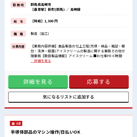
派手過ぎなければ髪型や髪色自由♪
群馬県高崎市
勤 務 地
(規定有)≪動きやすい制服アリ≫
【最寄駅】新町(群馬) ／ 高崎線
制服があるので、
毎日の服装の悩み解消♪
≪未経験OKの仕事≫
【時給】1,300 円
給 与
新しいことにチャレンジするのは不安だけど、
しっかり働く環境が整っています！
製造（加工)
職 種
イチからスキルUP・ステップUP目指していきましょう！
≪自分に合った期間で働ける≫
福利厚生が整った派遣のお仕事です！
【業務内容詳細】食品製造の仕上工程(充填・検品・箱詰・梱
仕事内容
包・洗浄・殺菌)アイスクリームの製造に関する業務その他付
■職場の雰囲気
随業務【取扱製品情報】アイスクリーム ■お仕事PR ≪時間に
『少人数』だからコミュニケーションも取りやすい？
メリハリを≫ 残業はほとんどナシ！ 場合によってはお願いす
…詳細を見る
派手すぎなければ多少のヘアカラーもOKなのはウレシイPoint☆
ることもあります♪ ≪モチベーションもUP≫ 派手過ぎなけれ
≪20代の方が多数活躍中の職場≫
ば髪型や髪色自由♪ (規定有)≪動きやすい制服アリ≫ 制服が
あるので、 毎日の服装の悩み解消♪ ≪未経験OKの仕事≫ 新
詳細を見る
応募する
しいことにチャレンジするのは不安だけど、 しっかり働く環
境が整っています！ イチからスキルUP・ステップUP目指し
ていきましょう！ ≪自分に合った期間で働ける≫ 福利厚生が
整った派遣のお仕事です！ ■職場の雰囲気 『少人数』だから
気になるリストに
追加する
コミュニケーションも取りやすい？ 派手すぎなければ多少の
ヘアカラーもOKなのはウレシイPoint☆ ≪20代の方が多数活
躍中の職場≫
派遣
半導体部品のマシン操作/日払いOK