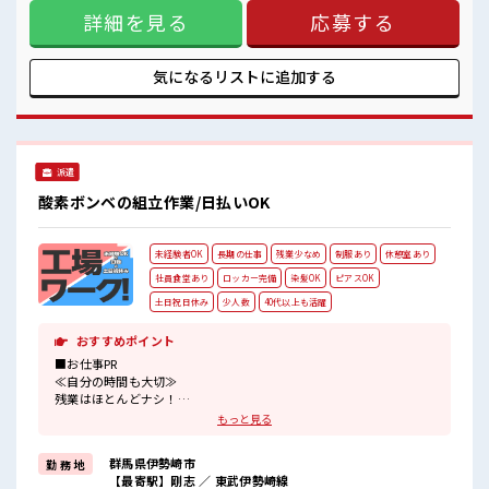
めての仕事だけど自分にもできそう≫ 新しいことにチャレン
安心してお仕事に集中♪
詳細を見る
応募する
ジするのは不安だけど、 しっかり働く環境が整っています！
残業はほとんどありません！
イチからスキルUP・ステップUP目指していきましょう！ ≪
様々なお仕事をご提案≫ 一人で悩まず気軽に相談できる、 派
遣のお仕事です！ ■職場の雰囲気 派手すぎなければ多少のヘ
気になるリストに
追加する
アカラーもOKなのはウレシイPoint☆ 仕事の合間の息抜きは
休憩室で♪ ロッカーあり！ 安心してお仕事に集中♪ 残業はほ
とんどありません！
派遣
酸素ボンベの組立作業/日払いOK
未経験者OK
長期の仕事
残業少なめ
制服あり
休憩室あり
社員食堂あり
ロッカー完備
染髪OK
ピアスOK
土日祝日休み
少人数
40代以上も活躍
おすすめポイント
■お仕事PR
≪自分の時間も大切≫
残業はほとんどナシ！
場合によってはお願いすることもあります♪
もっと見る
≪完全週休二日制≫
週末は家族や友人と一緒にプライベート満喫！
群馬県伊勢崎市
勤 務 地
≪髪色自由で自分らしく働く≫
【最寄駅】剛志 ／ 東武伊勢崎線
明るすぎたり奇抜でなければ基本的に自由！