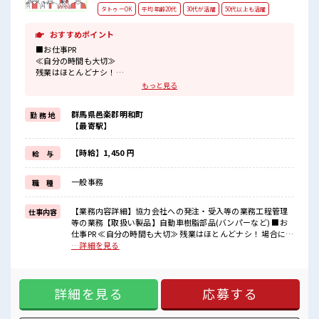
タトゥーOK
平均年齢20代
30代が活躍
50代以上も活躍
おすすめポイント
■お仕事PR
≪自分の時間も大切≫
残業はほとんどナシ！
場合によってはお願いすることもあります♪
もっと見る
≪髪型自由≫
基本的に髪色自由で明るすぎたり奇抜でなければOKです！
群馬県邑楽郡明和町
勤 務 地
(規定有)≪機能的な制服アリ≫
【最寄駅】
制服があるので、
毎日の服装の悩み解消♪
≪未経験OKの仕事≫
【時給】1,450 円
給 与
新しいことにチャレンジするのは不安だけど、
しっかり働く環境が整っています！
一般事務
職 種
イチからスキルUP・ステップUP目指していきましょう！
≪自分に合った期間で働ける≫
福利厚生が整った派遣のお仕事です！
【業務内容詳細】協力会社への発注・受入等の業務工程管理
仕事内容
等の業務【取扱い製品】自動車樹脂部品(バンパーなど) ■お
■職場の雰囲気
仕事PR ≪自分の時間も大切≫ 残業はほとんどナシ！ 場合によ
髪型・髪色自由♪
ってはお願いすることもあります♪ ≪髪型自由≫ 基本的に髪
…詳細を見る
派手過ぎなければOKだから、
色自由で明るすぎたり奇抜でなければOKです！ (規定有)≪機
モチベーションもUP！
能的な制服アリ≫ 制服があるので、 毎日の服装の悩み解消♪
20代活躍中のフレッシュな職場です☆
≪未経験OKの仕事≫ 新しいことにチャレンジするのは不安だ
しっかり休める休憩室あり！
詳細を見る
応募する
けど、 しっかり働く環境が整っています！ イチからスキル
オンオフの切替もできちゃう！
UP・ステップUP目指していきましょう！ ≪自分に合った期
間で働ける≫ 福利厚生が整った派遣のお仕事です！ ■職場の