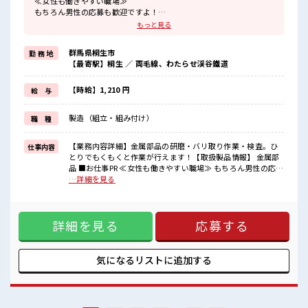
≪女性も働きやすい職場≫
もちろん男性の応募も歓迎ですよ！
≪自分の時間も大切≫
もっと見る
残業はほとんどナシ！
場合によってはお願いすることもあります♪
群馬県桐生市
勤 務 地
≪完全週休二日制≫
【最寄駅】桐生 ／ 両毛線、わたらせ渓谷鐵道
週末は家族や友人と一緒にプライベート満喫！
≪モチベーションもUP≫
派手過ぎなければ髪型や髪色自由♪
【時給】1,210 円
給 与
(規定有)≪動きやすい制服アリ≫
制服があるので、
製造（組立・組み付け）
職 種
毎日の服装の悩み解消♪
≪収入アップを目指せる≫
高時給だらけの派遣のお仕事です！
【業務内容詳細】金属部品の研磨・バリ取り作業・検査。ひ
仕事内容
とりでもくもくと作業が行えます！【取扱製品情報】 金属部
■職場の雰囲気
品 ■お仕事PR ≪女性も働きやすい職場≫ もちろん男性の応募
女性が多めの職場です♪
も歓迎ですよ！ ≪自分の時間も大切≫ 残業はほとんどナシ！
…詳細を見る
髪型・髪色自由♪
場合によってはお願いすることもあります♪ ≪完全週休二日
派手過ぎなければOKだから、
制≫ 週末は家族や友人と一緒にプライベート満喫！ ≪モチベ
モチベーションもUP！
ーションもUP≫ 派手過ぎなければ髪型や髪色自由♪ (規定
一息つける休憩スペースもあります！
詳細を見る
応募する
有)≪動きやすい制服アリ≫ 制服があるので、 毎日の服装の
悩み解消♪ ≪収入アップを目指せる≫ 高時給だらけの派遣の
お仕事です！ ■職場の雰囲気 女性が多めの職場です♪ 髪型・
髪色自由♪ 派手過ぎなければOKだから、 モチベーションも
気になるリストに
追加する
UP！ 一息つける休憩スペースもあります！