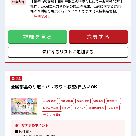
高時給だらけの派遣のお仕事です！
【業務内容詳細】自動車部品の物流会社にて一般事務PC基本
仕事内容
操作、Excelに入力や多少の修正等発注、出荷に関する対応
■職場の雰囲気
様々な対応を幅広く行っていただきます【取扱製品情報】 ■
派手すぎなければ多少のヘアカラーもOKなのはウレシイPoint☆
お仕事PR ≪経験者活躍中≫ これまでの経験を活かしません
…詳細を見る
休憩室完備でランチや休憩も充実しそう♪
か？ ブランクがあっても大丈夫♪ 経験はちょっとだけ…とい
ロッカーあり！
う方もOK！ ≪時間にメリハリを≫ 残業はほとんどナシ！ 場
安心してお仕事に集中♪
合によってはお願いすることもあります♪ ≪髪型自由≫ 基本
詳細を見る
応募する
的に髪色自由で明るすぎたり奇抜でなければOKです！ (規定
有)≪機能的な制服アリ≫ 制服があるので、 毎日の服装の悩
み解消♪ ≪収入アップを目指せる≫ 高時給だらけの派遣のお
仕事です！ ■職場の雰囲気 派手すぎなければ多少のヘアカラ
気になるリストに
追加する
ーもOKなのはウレシイPoint☆ 休憩室完備でランチや休憩も
充実しそう♪ ロッカーあり！ 安心してお仕事に集中♪
派遣
金属部品の研磨・バリ取り・検査/日払いOK
未経験者OK
長期の仕事
残業少なめ
制服あり
休憩室あり
ロッカー完備
染髪OK
ピアスOK
土日祝日休み
女性多め
40代以上も活躍
おすすめポイント
■お仕事PR