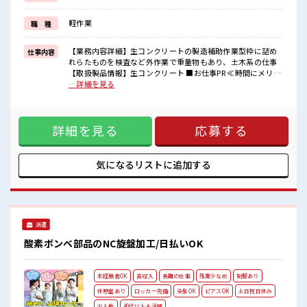
≪自分に向いている仕事が探せる≫
困った事などがあれば、
軽作業
職 種
担当がしっかりサポートします！
■職場の雰囲気
【業務内容詳細】生コンクリートの製造補助作業型枠に詰め
仕事内容
持ち物が多いあなたにもぴったり☆
れらたものを検査など外作業で重量物もあり、土木系の仕事
ロッカー付き職場♪
【取扱製品情報】生コンクリート ■お仕事PR ≪時間にメリハ
残業は少なめ！
リを≫ 残業はほとんどナシ！ 場合によってはお願いすること
…詳細を見る
たまに残業するくらいなら…という方、
もあります♪ ≪土日祝休のお仕事≫ 家族や友人と一緒にプラ
応募お待ちしております！
イベート満喫！ ≪未経験の方も大カンゲイ≫ 新しいことにチ
ャレンジするのは不安だけど、 しっかり働く環境が整ってい
詳細を見る
応募する
ます！ イチからスキルUP・ステップUP目指していきましょ
う！ ≪自分に向いている仕事が探せる≫ 困った事などがあれ
ば、 担当がしっかりサポートします！ ■職場の雰囲気 持ち物
が多いあなたにもぴったり☆ ロッカー付き職場♪ 残業は少な
気になるリストに
追加する
め！ たまに残業するくらいなら…という方、 応募お待ちして
おります！
派遣
酸素ボンベ部品のNC旋盤加工/日払いOK
未経験者OK
高収入
長期の仕事
残業少なめ
制服あり
休憩室あり
ロッカー完備
染髪OK
ピアスOK
土日祝日休み
少人数
40代以上も活躍