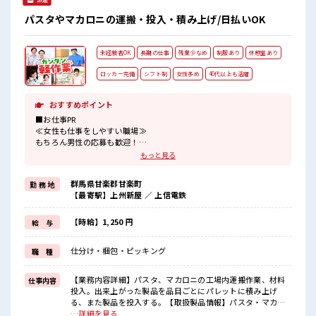
パスタやマカロニの運搬・投入・積み上げ/日払いOK
未経験者OK
長期の仕事
残業少なめ
制服あり
休憩室あり
ロッカー完備
シフト制
女性多め
40代以上も活躍
おすすめポイント
■お仕事PR
≪女性も仕事をしやすい職場≫
もちろん男性の応募も歓迎！
≪プライベートが充実する≫
もっと見る
場合によってはお願いすることもありますが、
残業はほとんどナシ！
群馬県甘楽郡甘楽町
勤 務 地
≪動きやすい制服アリ≫
【最寄駅】上州新屋 ／ 上信電鉄
制服があるので、
毎日の服装の悩み解消♪
≪初めての仕事だけど自分にもできそう≫
【時給】1,250 円
給 与
新しいことにチャレンジするのは不安だけど、
しっかり働く環境が整っています！
仕分け・梱包・ピッキング
職 種
イチからスキルUP・ステップUP目指していきましょう！
≪収入アップを目指せる≫
高時給だらけの派遣のお仕事です！
【業務内容詳細】パスタ、マカロニの工場内運搬作業、材料
仕事内容
投入。出来上がった製品を品目ごとにパレットに積み上げ
■職場の雰囲気
る、また製品を投入する。【取扱製品情報】パスタ・マカロ
女性が多い職場ですが男女は問いません！
ニ ■お仕事PR ≪女性も仕事をしやすい職場≫ もちろん男性の
…詳細を見る