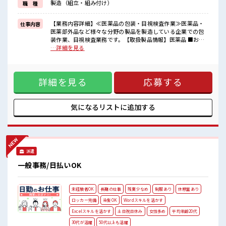
製造（組立・組み付け）
職 種
新しいことにチャレンジするのは不安だけど、
しっかり働く環境が整っています！
イチからスキルUP・ステップUP目指していきましょう！
【業務内容詳細】≪医薬品の包装・目視検査作業≫医薬品・
仕事内容
医薬部外品など様々な分野の製品を製造している企業での包
■職場の雰囲気
装作業、目視検査業務です。【取扱製品情報】医薬品 ■お仕
女性が多めの職場です♪
事PR ≪女性も活躍できる職場≫ もちろん男性の応募も歓迎で
…詳細を見る
髪型・髪色自由♪
す！ ≪自分の時間も大切≫ 残業はほとんどナシ！ 場合によっ
派手過ぎなければOKだから、
てはお願いすることもあります♪ ≪ヘアカラーOKで自由な雰
モチベーションもUP！
囲気の職場≫ 明るすぎたり奇抜でなければ基本的に自由！
20代活躍中のフレッシュな職場です☆
詳細を見る
応募する
(規定有)≪ラクラク制服アリ≫ 制服があるので、 毎日の服装
仕事の合間の息抜きは休憩室で♪
の悩み解消♪ ≪未経験でも活躍できる≫ 新しいことにチャレ
ンジするのは不安だけど、 しっかり働く環境が整っていま
す！ イチからスキルUP・ステップUP目指していきましょ
気になるリストに
追加する
う！ ■職場の雰囲気 女性が多めの職場です♪ 髪型・髪色自由
♪ 派手過ぎなければOKだから、 モチベーションもUP！ 20代
活躍中のフレッシュな職場です☆ 仕事の合間の息抜きは休憩
室で♪
派遣
一般事務/日払いOK
未経験者OK
長期の仕事
残業少なめ
制服あり
休憩室あり
ロッカー完備
染髪OK
Wordスキルを活かす
Excelスキルを活かす
土日祝日休み
女性多め
平均年齢20代
30代が活躍
50代以上も活躍