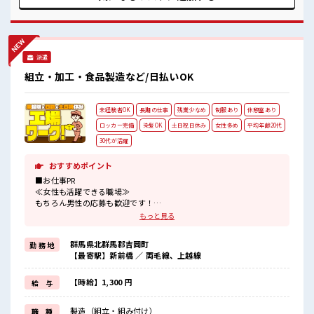
イチからスキルUP・ステップUP目指していきましょう！ ■
職場の雰囲気 女性多めで休み時間は女子トークがあふれる職
場です！ もちろん男性の応募もOKですよ！ 明るすぎたり奇
抜過ぎなければヘアカラーOK！
派遣
組立・加工・食品製造など/日払いOK
未経験者OK
長期の仕事
残業少なめ
制服あり
休憩室あり
ロッカー完備
染髪OK
土日祝日休み
女性多め
平均年齢20代
30代が活躍
おすすめポイント
■お仕事PR
≪女性も活躍できる職場≫
もちろん男性の応募も歓迎です！
≪プライベートが充実する≫
もっと見る
場合によってはお願いすることもありますが、
残業はほとんどナシ！
群馬県北群馬郡吉岡町
勤 務 地
≪完全週休二日制≫
【最寄駅】新前橋 ／ 両毛線、上越線
週末は家族や友人と一緒にプライベート満喫！
≪髪色自由で自分らしく働く≫
明るすぎたり奇抜でなければ基本的に自由！
【時給】1,300 円
給 与
(規定有)≪機能的な制服アリ≫
制服があるので、
製造（組立・組み付け）
職 種