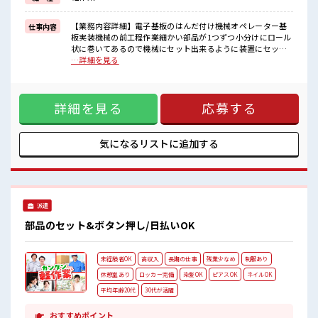
≪ヘアカラーOKで自由な雰囲気の職場≫
明るすぎたり奇抜でなければ基本的に自由！
(規定有)≪機能的な制服アリ≫
【業務内容詳細】電子基板のはんだ付け機械オペレーター基
仕事内容
制服があるので、
板実装機械の前工程作業細かい部品が1つずつ小分けにロール
毎日の服装の悩み解消♪
状に巻いてあるので機械にセット出来るように装置にセッ
ト・洗浄機への基板投入および取り出し・基板の目視検査・
…詳細を見る
■職場の雰囲気
製品の梱包作業・はんだ付け作業【取扱製品情報】電子基板
女性が多めの職場です♪
部品 ■お仕事PR ≪経験者活躍中≫ これまでの経験を活かしま
髪型・髪色自由♪
せんか？ ブランクがあっても大丈夫♪ 経験はちょっとだけ…
派手過ぎなければOKだから、
詳細を見る
応募する
という方もOK！ ≪女性も仕事をしやすい職場≫ もちろん男
モチベーションもUP！
性の応募も歓迎！ ≪無理なく働ける≫ 場合によってはお願い
休憩時間にゆっくりできるスペース完備！
することもありますが、 残業はほとんどナシ！ ≪土日祝休の
お仕事≫ 家族や友人と一緒にプライベート満喫！ ≪ヘアカラ
気になるリストに
追加する
ーOKで自由な雰囲気の職場≫ 明るすぎたり奇抜でなければ基
本的に自由！ (規定有)≪機能的な制服アリ≫ 制服があるの
で、 毎日の服装の悩み解消♪ ■職場の雰囲気 女性が多めの職
場です♪ 髪型・髪色自由♪ 派手過ぎなければOKだから、 モ
チベーションもUP！ 休憩時間にゆっくりできるスペース完
派遣
備！
部品のセット&ボタン押し/日払いOK
未経験者OK
高収入
長期の仕事
残業少なめ
制服あり
休憩室あり
ロッカー完備
染髪OK
ピアスOK
ネイルOK
平均年齢20代
30代が活躍
おすすめポイント