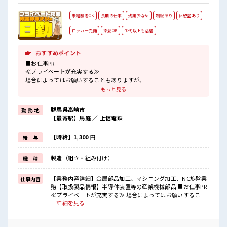
未経験者OK
長期の仕事
残業少なめ
制服あり
休憩室あり
ロッカー完備
染髪OK
40代以上も活躍
おすすめポイント
■お仕事PR
≪プライベートが充実する≫
場合によってはお願いすることもありますが、
残業はほとんどナシ！
もっと見る
≪モチベーションもUP≫
派手過ぎなければ髪型や髪色自由♪
群馬県高崎市
勤 務 地
(規定有)≪動きやすい制服アリ≫
【最寄駅】馬庭 ／ 上信電鉄
制服があるので、
毎日の服装の悩み解消♪
≪初めての仕事だけど自分にもできそう≫
【時給】1,300 円
給 与
新しいことにチャレンジするのは不安だけど、
しっかり働く環境が整っています！
製造（組立・組み付け）
職 種
イチからスキルUP・ステップUP目指していきましょう！
≪様々なお仕事をご提案≫
一人で悩まず気軽に相談できる、
【業務内容詳細】金属部品加工、マシニング加工、NC旋盤業
仕事内容
派遣のお仕事です！
務【取扱製品情報】半導体装置等の産業機械部品 ■お仕事PR
≪プライベートが充実する≫ 場合によってはお願いすること
■職場の雰囲気
もありますが、 残業はほとんどナシ！ ≪モチベーションも
…詳細を見る
派手すぎなければ多少のヘアカラーもOKなのはウレシイPoint☆
UP≫ 派手過ぎなければ髪型や髪色自由♪ (規定有)≪動きやす
仕事の合間の息抜きは休憩室で♪
い制服アリ≫ 制服があるので、 毎日の服装の悩み解消♪ ≪初
ロッカーあり！