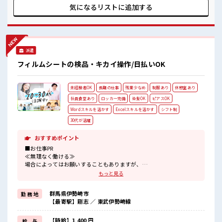
雰囲気 髪型・髪色自由♪ 派手過ぎなければOKだから、 モチ
気になるリストに
追加する
ベーションもUP！ 20代活躍中のフレッシュな職場です☆ し
っかり休める休憩室あり！ オンオフの切替もできちゃう！
派遣
フィルムシートの検品・キカイ操作/日払いOK
未経験者OK
長期の仕事
残業少なめ
制服あり
休憩室あり
社員食堂あり
ロッカー完備
染髪OK
ピアスOK
Wordスキルを活かす
Excelスキルを活かす
シフト制
30代が活躍
おすすめポイント
■お仕事PR
≪無理なく働ける≫
場合によってはお願いすることもありますが、
残業はほとんどナシ！
もっと見る
≪髪色自由で自分らしく働く≫
明るすぎたり奇抜でなければ基本的に自由！
群馬県伊勢崎市
勤 務 地
(規定有)≪ラクラク制服アリ≫
【最寄駅】剛志 ／ 東武伊勢崎線
制服があるので、
毎日の服装の悩み解消♪
≪未経験OKの仕事≫
【時給】1,400 円
給 与