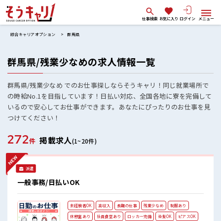
仕事検索
お気に入り
ログイン
メニュー
綜合キャリアオプション
群馬県
群馬県/残業少なめの求人情報一覧
群馬県/残業少なめ でのお仕事探しならそうキャリ！同じ就業場所で
の時給No.1を目指しています！日払い対応、全国各地に寮を完備して
いるので安心してお仕事ができます。あなたにぴったりのお仕事を見
つけてください！
272
掲載求人
件
(1~20件)
派遣
一般事務/日払いOK
未経験者OK
高収入
長期の仕事
残業少なめ
制服あり
休憩室あり
社員食堂あり
ロッカー完備
染髪OK
ピアスOK