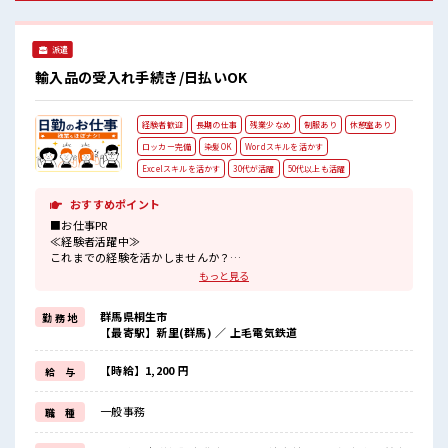
派遣
輸入品の受入れ手続き/日払いOK
経験者歓迎
長期の仕事
残業少なめ
制服あり
休憩室あり
ロッカー完備
染髪OK
Wordスキルを活かす
Excelスキルを活かす
30代が活躍
50代以上も活躍
おすすめポイント
■お仕事PR
≪経験者活躍中≫
これまでの経験を活かしませんか？
ブランクがあっても大丈夫♪
もっと見る
経験はちょっとだけ…という方もOK！
≪時間にメリハリを≫
群馬県桐生市
勤 務 地
残業はほとんどナシ！
【最寄駅】新里(群馬) ／ 上毛電気鉄道
場合によってはお願いすることもあります♪
≪髪型自由≫
基本的に髪色自由で明るすぎたり奇抜でなければOKです！
【時給】1,200 円
給 与
(規定有)≪機能的な制服アリ≫
制服があるので、
一般事務
職 種
毎日の服装の悩み解消♪
≪収入アップを目指せる≫