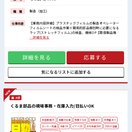
新しいことにチャレンジするのは不安だけど、
しっかり働く環境が整っています！
製造（加工)
職 種
イチからスキルUP・ステップUP目指していきましょう！
≪自分に向いている仕事が探せる≫
困った事などがあれば、
【業務内容詳細】プラスチックフィルムの製造オペレーター
仕事内容
担当がしっかりサポートします！
フィルムシートの検品作業※簡易的部品梱包時に必要になる
ラップ(ストレッチフィルム)の検査、機械OP【取扱製品情
■職場の雰囲気
報】 フィルムシート ■お仕事PR ≪無理なく働ける≫ 場合に
…詳細を見る
明るすぎたり奇抜過ぎなければヘアカラーOK！
よってはお願いすることもありますが、 残業はほとんどナ
休憩室完備でランチや休憩も充実しそう♪
シ！ ≪髪色自由で自分らしく働く≫ 明るすぎたり奇抜でなけ
ロッカーあり！
れば基本的に自由！ (規定有)≪ラクラク制服アリ≫ 制服があ
安心してお仕事に集中♪
詳細を見る
応募する
るので、 毎日の服装の悩み解消♪ ≪未経験OKの仕事≫ 新し
残業はほとんどありません！
いことにチャレンジするのは不安だけど、 しっかり働く環境
が整っています！ イチからスキルUP・ステップUP目指して
いきましょう！ ≪自分に向いている仕事が探せる≫ 困った事
気になるリストに
追加する
などがあれば、 担当がしっかりサポートします！ ■職場の雰
囲気 明るすぎたり奇抜過ぎなければヘアカラーOK！ 休憩室
完備でランチや休憩も充実しそう♪ ロッカーあり！ 安心して
お仕事に集中♪ 残業はほとんどありません！
派遣
くるま部品の現場事務・在庫入力/日払いOK
未経験者OK
長期の仕事
残業少なめ
制服あり
休憩室あり
ロッカー完備
染髪OK
ピアスOK
平均年齢20代
30代が活躍