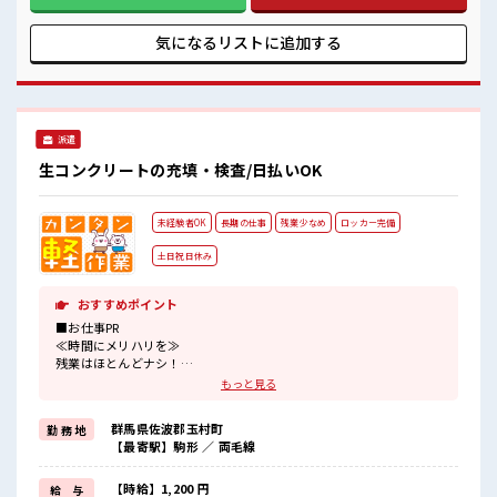
有)≪ラクラク制服アリ≫ 制服があるので、 毎日の服装の悩
み解消♪ ≪初めての仕事だけど自分にもできそう≫ 新しいこ
とにチャレンジするのは不安だけど、 しっかり働く環境が整
気になるリストに
追加する
っています！ イチからスキルUP・ステップUP目指していき
ましょう！ ■職場の雰囲気 女性が多い職場ですが男女は問い
ません！ 応募お待ちしております！ 少人数でアットホームな
雰囲気の職場！ 髪型にこだわりのあるアナタは必見！ 髪型自
由な職場！
派遣
生コンクリートの充填・検査/日払いOK
未経験者OK
長期の仕事
残業少なめ
ロッカー完備
土日祝日休み
おすすめポイント
■お仕事PR
≪時間にメリハリを≫
残業はほとんどナシ！
場合によってはお願いすることもあります♪
もっと見る
≪土日祝休のお仕事≫
家族や友人と一緒にプライベート満喫！
群馬県佐波郡玉村町
勤 務 地
≪未経験の方も大カンゲイ≫
【最寄駅】駒形 ／ 両毛線
新しいことにチャレンジするのは不安だけど、
しっかり働く環境が整っています！
イチからスキルUP・ステップUP目指していきましょう！
【時給】1,200 円
給 与