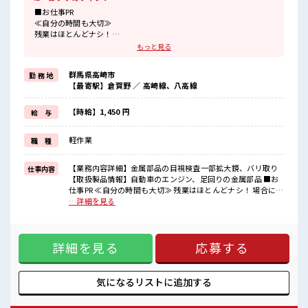
■お仕事PR
≪自分の時間も大切≫
残業はほとんどナシ！
場合によってはお願いすることもあります♪
もっと見る
≪モチベーションもUP≫
派手過ぎなければ髪型や髪色自由♪
群馬県高崎市
勤 務 地
(規定有)制服があると毎日の服選びに悩まずOK♪
【最寄駅】倉賀野 ／ 高崎線、八高線
≪初めての仕事だけど自分にもできそう≫
新しいことにチャレンジするのは不安だけど、
しっかり働く環境が整っています！
【時給】1,450 円
給 与
イチからスキルUP・ステップUP目指していきましょう！
≪自分に合った期間で働ける≫
軽作業
職 種
福利厚生が整った派遣のお仕事です！
■職場の雰囲気
【業務内容詳細】金属部品の目視検査一部拡大鏡、バリ取り
仕事内容
派手すぎなければ多少のヘアカラーもOKなのはウレシイPoint☆
【取扱製品情報】自動車のエンジン、足回りの金属部品 ■お
20代が多数活躍中！
仕事PR ≪自分の時間も大切≫ 残業はほとんどナシ！ 場合によ
社会人経験が浅くてもOK！
ってはお願いすることもあります♪ ≪モチベーションもUP≫
…詳細を見る
ここから経験積んでいきましょ！
派手過ぎなければ髪型や髪色自由♪ (規定有)制服があると毎
日の服選びに悩まずOK♪ ≪初めての仕事だけど自分にもでき
そう≫ 新しいことにチャレンジするのは不安だけど、 しっか
詳細を見る
応募する
り働く環境が整っています！ イチからスキルUP・ステップ
UP目指していきましょう！ ≪自分に合った期間で働ける≫ 福
利厚生が整った派遣のお仕事です！ ■職場の雰囲気 派手すぎ
なければ多少のヘアカラーもOKなのはウレシイPoint☆ 20代
気になるリストに
追加する
が多数活躍中！ 社会人経験が浅くてもOK！ ここから経験積
んでいきましょ！