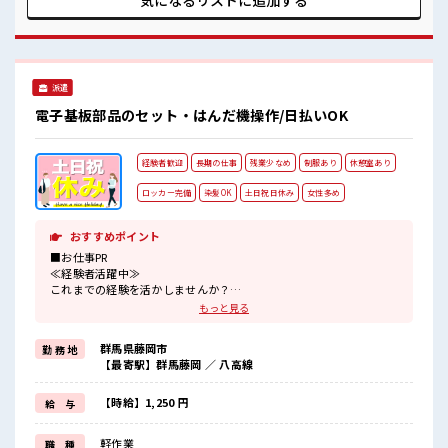
気になるリストに
追加する
過ぎなければ髪色・髪型は自由！ あなたの個性を大事にでき
ます♪ 仕事の合間の息抜きは休憩室で♪
派遣
電子基板部品のセット・はんだ機操作/日払いOK
経験者歓迎
長期の仕事
残業少なめ
制服あり
休憩室あり
ロッカー完備
染髪OK
土日祝日休み
女性多め
おすすめポイント
■お仕事PR
≪経験者活躍中≫
これまでの経験を活かしませんか？
ブランクがあっても大丈夫♪
もっと見る
経験はちょっとだけ…という方もOK！
≪女性も仕事をしやすい職場≫
群馬県藤岡市
勤 務 地
もちろん男性の応募も歓迎！
【最寄駅】群馬藤岡 ／ 八高線
≪無理なく働ける≫
場合によってはお願いすることもありますが、
残業はほとんどナシ！
【時給】1,250 円
給 与
≪土日祝休のお仕事≫
家族や友人と一緒にプライベート満喫！
軽作業
職 種