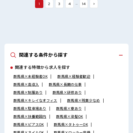
…
1
2
3
4
14
>
関連する条件から探す
関連する特徴から求人を探す
群馬県×未経験者OK
群馬県×経験者歓迎
群馬県×高収入
群馬県×長期の仕事
群馬県×制服あり
群馬県×研修あり
群馬県×キレイなオフィス
群馬県×残業少なめ
群馬県×駐車場あり
群馬県×寮あり
群馬県×扶養範囲内
群馬県×染髪OK
群馬県×ピアスOK
群馬県×タトゥーOK
群馬県×ネイルOK
群馬県×ロッカー完備