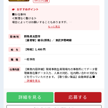
50代以上も活躍
おすすめポイント
■お仕事PR
≪無理なく働ける≫
場合によってはお願いすることもありますが、
残業はほとんどナシ！
もっと見る
≪髪型自由≫
基本的に髪色自由で明るすぎたり奇抜でなければOKです！
群馬県太田市
勤 務 地
(規定有)≪ラクラク制服アリ≫
【最寄駅】細谷(群馬) ／ 東武伊勢崎線
制服があるので、
毎日の服装の悩み解消♪
≪未経験OKの仕事≫
【時給】1,400 円
給 与
新しいことにチャレンジするのは不安だけど、
しっかり働く環境が整っています！
一般事務
職 種
イチからスキルUP・ステップUP目指していきましょう！
≪自分に向いている仕事が探せる≫
困った事などがあれば、
【業務内容詳細】現場事務生産現場内の事務所にてデータ管
仕事内容
担当がしっかりサポートします！
理業務在庫データ入力、人員の対応、社内問い合わせ対応な
どを行っていただきます。【取り扱い製品】自動車部品 ■お
■職場の雰囲気
仕事PR ≪無理なく働ける≫ 場合によってはお願いすることも
…詳細を見る
キバツ過ぎなければ髪色・髪型は自由！
ありますが、 残業はほとんどナシ！ ≪髪型自由≫ 基本的に髪
あなたの個性を大事にできます♪
色自由で明るすぎたり奇抜でなければOKです！ (規定有)≪ラ
20代の若い世代がたくさん活躍中の活気ある職場！
クラク制服アリ≫ 制服があるので、 毎日の服装の悩み解消♪
ロッカーあり！
詳細を見る
応募する
≪未経験OKの仕事≫ 新しいことにチャレンジするのは不安だ
安心してお仕事に集中♪
けど、 しっかり働く環境が整っています！ イチからスキル
UP・ステップUP目指していきましょう！ ≪自分に向いてい
る仕事が探せる≫ 困った事などがあれば、 担当がしっかりサ