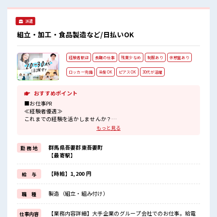
た方もイッパイ！ まずはチャレンジしてみませんか？
派遣
組立・加工・食品製造など/日払いOK
経験者歓迎
長期の仕事
残業少なめ
制服あり
休憩室あり
ロッカー完備
染髪OK
ピアスOK
30代が活躍
おすすめポイント
■お仕事PR
≪経験者優遇≫
これまでの経験を活かしませんか？
ブランクがあっても大丈夫♪
もっと見る
経験はちょっとだけ…という方もOK！
≪自分の時間も大切≫
群馬県吾妻郡東吾妻町
勤 務 地
残業はほとんどナシ！
【最寄駅】
場合によってはお願いすることもあります♪
≪髪型自由≫
基本的に髪色自由で明るすぎたり奇抜でなければOKです！
【時給】1,200 円
給 与
(規定有)制服があると毎日の服選びに悩まずOK♪
≪自分に向いている仕事が探せる≫
製造（組立・組み付け）
職 種
困った事などがあれば、
担当がしっかりサポートします！
【業務内容詳細】大手企業のグループ会社でのお仕事。給電
仕事内容