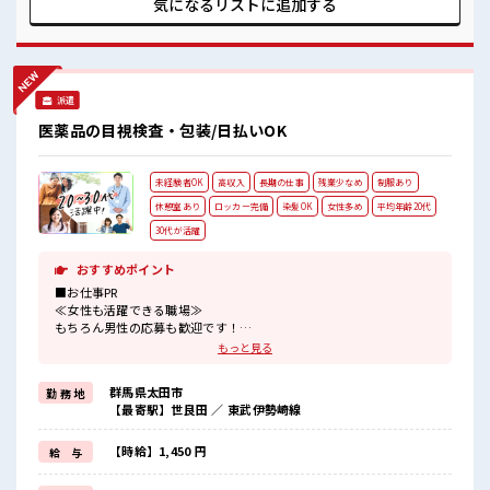
気になるリストに
追加する
ポートします！ ■職場の雰囲気 キバツ過ぎなければ髪色・髪
型は自由！ あなたの個性を大事にできます♪ 20代の若い世代
がたくさん活躍中の活気ある職場！ ロッカーあり！ 安心して
お仕事に集中♪
派遣
医薬品の目視検査・包装/日払いOK
未経験者OK
高収入
長期の仕事
残業少なめ
制服あり
休憩室あり
ロッカー完備
染髪OK
女性多め
平均年齢20代
30代が活躍
おすすめポイント
■お仕事PR
≪女性も活躍できる職場≫
もちろん男性の応募も歓迎です！
≪自分の時間も大切≫
もっと見る
残業はほとんどナシ！
場合によってはお願いすることもあります♪
群馬県太田市
勤 務 地
≪ヘアカラーOKで自由な雰囲気の職場≫
【最寄駅】世良田 ／ 東武伊勢崎線
明るすぎたり奇抜でなければ基本的に自由！
(規定有)≪ラクラク制服アリ≫
制服があるので、
【時給】1,450 円
給 与
毎日の服装の悩み解消♪
≪未経験でも活躍できる≫