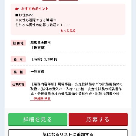
おすすめポイント
■お仕事PR
≪女性も活躍できる職場≫
もちろん男性の応募も歓迎です！
≪無理なく働ける≫
もっと見る
場合によってはお願いすることもありますが、
残業はほとんどナシ！
群馬県太田市
勤 務 地
≪週休2日制≫
【最寄駅】
週末は家族や友人と一緒にプライベート満喫！
≪モチベーションもUP≫
派手過ぎなければ髪型や髪色自由♪
【時給】1,380 円
給 与
(規定有)制服があると毎日の服選びに悩まずOK♪
≪未経験でも活躍できる≫
一般事務
職 種
新しいことにチャレンジするのは不安だけど、
しっかり働く環境が整っています！
イチからスキルUP・ステップUP目指していきましょう！
【業務内容詳細】現場事務。安定性試験などの試験用検体の
仕事内容
取扱い(検体の受入れ・入槽・出漕)・安定性試験の報告書作
■職場の雰囲気
成・分析機器点検の備品準備や資料作成・試験指図書や検体
女性多めで休み時間は女子トークがあふれる職場です！
採取容器の準備【取扱い製品】医薬品 ■お仕事PR ≪女性も活
…詳細を見る
もちろん男性の応募もOKですよ！
躍できる職場≫ もちろん男性の応募も歓迎です！ ≪無理なく
明るすぎたり奇抜過ぎなければヘアカラーOK！
働ける≫ 場合によってはお願いすることもありますが、 残業
はほとんどナシ！ ≪週休2日制≫ 週末は家族や友人と一緒に
詳細を見る
応募する
プライベート満喫！ ≪モチベーションもUP≫ 派手過ぎなけれ
ば髪型や髪色自由♪ (規定有)制服があると毎日の服選びに悩
まずOK♪ ≪未経験でも活躍できる≫ 新しいことにチャレン
ジするのは不安だけど、 しっかり働く環境が整っています！
気になるリストに
追加する