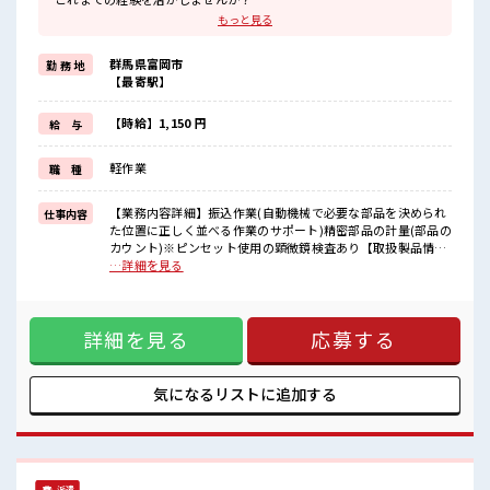
ブランクがあっても大丈夫♪
もっと見る
経験はちょっとだけ…という方もOK！
≪時間にメリハリを≫
群馬県富岡市
勤 務 地
残業はほとんどナシ！
【最寄駅】
場合によってはお願いすることもあります♪
≪土日祝休のお仕事≫
家族や友人と一緒にプライベート満喫！
【時給】1,150 円
給 与
≪ヘアカラーOKで自由な雰囲気の職場≫
明るすぎたり奇抜でなければ基本的に自由！
軽作業
職 種
(規定有)≪動きやすい制服アリ≫
制服があるので、
毎日の服装の悩み解消♪
【業務内容詳細】振込作業(自動機械で必要な部品を決められ
仕事内容
た位置に正しく並べる作業のサポート)精密部品の計量(部品の
■職場の雰囲気
カウント)※ピンセット使用の顕微鏡検査あり【取扱製品情
派手すぎなければ多少のヘアカラーもOKなのはウレシイPoint☆
報】半導体製造装置部品 ■お仕事PR ≪経験者優遇≫ これまで
…詳細を見る
休憩室で楽しくおしゃべり！
の経験を活かしませんか？ ブランクがあっても大丈夫♪ 経験
ストレス解消☆
はちょっとだけ…という方もOK！ ≪時間にメリハリを≫ 残
残業はほとんどありません！
業はほとんどナシ！ 場合によってはお願いすることもありま
詳細を見る
応募する
す♪ ≪土日祝休のお仕事≫ 家族や友人と一緒にプライベート
満喫！ ≪ヘアカラーOKで自由な雰囲気の職場≫ 明るすぎた
り奇抜でなければ基本的に自由！ (規定有)≪動きやすい制服
アリ≫ 制服があるので、 毎日の服装の悩み解消♪ ■職場の雰
気になるリストに
追加する
囲気 派手すぎなければ多少のヘアカラーもOKなのはウレシイ
Point☆ 休憩室で楽しくおしゃべり！ ストレス解消☆ 残業は
ほとんどありません！
派遣