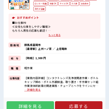
ロッカー完備
染髪OK
ネイルOK
少人数
女性多め
30代が活躍
おすすめポイント
■お仕事PR
≪女性も仕事をしやすい職場≫
もちろん男性の応募も歓迎！
≪時間にメリハリを≫
もっと見る
残業はほとんどナシ！
場合によってはお願いすることもあります♪
群馬県富岡市
勤 務 地
≪髪型自由≫
【最寄駅】上州一ノ宮 ／ 上信電鉄
基本的に髪色自由で明るすぎたり奇抜でなければOKです！
(規定有)≪ラクラク制服アリ≫
制服があるので、
【時給】1,300 円
給 与
毎日の服装の悩み解消♪
≪初めての仕事だけど自分にもできそう≫
軽作業
職 種
新しいことにチャレンジするのは不安だけど、
しっかり働く環境が整っています！
イチからスキルUP・ステップUP目指していきましょう！
【業務内容詳細】コンタクトレンズ洗浄液関連作業・ボトル
仕事内容
キャップ締め・ボトル外観検査、取り置き・手作業セット組
■職場の雰囲気
作業液体絆創膏の関連業務・チューブとヘラをラインにセッ
女性が多い職場ですが男女は問いません！
ト・箱外見検査【取扱製品情報】コンタクトレンズの洗浄液
…詳細を見る
応募お待ちしております！
■お仕事PR ≪女性も仕事をしやすい職場≫ もちろん男性の応
少人数でアットホームな雰囲気の職場！
募も歓迎！ ≪時間にメリハリを≫ 残業はほとんどナシ！ 場合
髪型にこだわりのあるアナタは必見！
によってはお願いすることもあります♪ ≪髪型自由≫ 基本的
髪型自由な職場！
詳細を見る
応募する
に髪色自由で明るすぎたり奇抜でなければOKです！ (規定