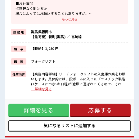
■お仕事PR
≪無理なく働ける≫
場合によってはお願いすることもありますが、
残業はほとんどナシ！
もっと見る
制服があると毎日の服選びに悩まずOK♪
≪初めての仕事だけど自分にもできそう≫
群馬県藤岡市
勤 務 地
新しいことにチャレンジするのは不安だけど、
【最寄駅】新町(群馬) ／ 高崎線
しっかり働く環境が整っています！
イチからスキルUP・ステップUP目指していきましょう！
≪様々なお仕事をご提案≫
【時給】1,280 円
給 与
一人で悩まず気軽に相談できる、
派遣のお仕事です！
フォークリフト
職 種
■職場の雰囲気
一息つける休憩スペースもあります！
【業務内容詳細】リーチフォークリフトの入出庫作業をお願
仕事内容
職場にはロッカー完備！
いします。具体的には、段ボールに入ったプラスチック製品
私物の置きすぎには注意が必要ですね★
(1ケースにつき5キロ程)が倉庫に運ばれてくるので、それを
未経験から始めた方もイッパイ！
フォークリフトで運搬し、搬送コンベアに乗せていただく作
…詳細を見る
まずはチャレンジしてみませんか？
業です。【取扱製品情報】プラスチック製品(取引先の製品で
す。) ■お仕事PR ≪無理なく働ける≫ 場合によってはお願い
することもありますが、 残業はほとんどナシ！ 制服があると
詳細を見る
応募する
毎日の服選びに悩まずOK♪ ≪初めての仕事だけど自分にもで
きそう≫ 新しいことにチャレンジするのは不安だけど、 しっ
かり働く環境が整っています！ イチからスキルUP・ステップ
UP目指していきましょう！ ≪様々なお仕事をご提案≫ 一人で
気になるリストに
追加する
悩まず気軽に相談できる、 派遣のお仕事です！ ■職場の雰囲
気 一息つける休憩スペースもあります！ 職場にはロッカー完
備！ 私物の置きすぎには注意が必要ですね★ 未経験から始め