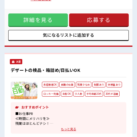
応募お待ちしております！
応募も歓迎！ ≪プライベートが充実する≫ 場合によってはお
休憩室で楽しくおしゃべり！
願いすることもありますが、 残業はほとんどナシ！ ≪動きや
ストレス解消☆
すい制服アリ≫ 制服があるので、 毎日の服装の悩み解消♪ ≪
ロッカーあり！
詳細を見る
応募する
初めての仕事だけど自分にもできそう≫ 新しいことにチャレ
安心してお仕事に集中♪
ンジするのは不安だけど、 しっかり働く環境が整っていま
す！ イチからスキルUP・ステップUP目指していきましょ
う！ ≪収入アップを目指せる≫ 高時給だらけの派遣のお仕事
気になるリストに
追加する
です！ ■職場の雰囲気 女性が多い職場ですが男女は問いませ
ん！ 応募お待ちしております！ 休憩室で楽しくおしゃべり！
ストレス解消☆ ロッカーあり！ 安心してお仕事に集中♪
派遣
デザートの検品・箱詰め/日払いOK
未経験者OK
長期の仕事
残業少なめ
制服あり
休憩室あり
ロッカー完備
染髪OK
少人数
平均年齢20代
30代が活躍
おすすめポイント
■お仕事PR
≪時間にメリハリを≫
残業はほとんどナシ！
場合によってはお願いすることもあります♪
もっと見る
≪モチベーションもUP≫