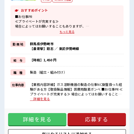
おすすめポイント
■お仕事PR
≪プライベートが充実する≫
場合によってはお願いすることもありますが、
残業はほとんどナシ！
もっと見る
≪週休2日制≫
週末は家族や友人と一緒にプライベート満喫！
群馬県伊勢崎市
勤 務 地
≪モチベーションもUP≫
【最寄駅】剛志 ／ 東武伊勢崎線
派手過ぎなければ髪型や髪色自由♪
(規定有)≪動きやすい制服アリ≫
制服があるので、
【時給】1,450 円
給 与
毎日の服装の悩み解消♪
≪初めての仕事だけど自分にもできそう≫
製造（組立・組み付け）
職 種
新しいことにチャレンジするのは不安だけど、
しっかり働く環境が整っています！
イチからスキルUP・ステップUP目指していきましょう！
【業務内容詳細】ガス溶断機器の製造の仕事NC旋盤扱った経
仕事内容
験がある方【取扱製品情報】医療用酸素ボンベ ■お仕事PR ≪
■職場の雰囲気
プライベートが充実する≫ 場合によってはお願いすることも
少人数でアットホームな雰囲気の職場！
ありますが、 残業はほとんどナシ！ ≪週休2日制≫ 週末は家
…詳細を見る
キバツ過ぎなければ髪色・髪型は自由！
族や友人と一緒にプライベート満喫！ ≪モチベーションも
あなたの個性を大事にできます♪
UP≫ 派手過ぎなければ髪型や髪色自由♪ (規定有)≪動きやす
仕事の合間の息抜きは休憩室で♪
い制服アリ≫ 制服があるので、 毎日の服装の悩み解消♪ ≪初
詳細を見る
応募する
めての仕事だけど自分にもできそう≫ 新しいことにチャレン
ジするのは不安だけど、 しっかり働く環境が整っています！
イチからスキルUP・ステップUP目指していきましょう！ ■
職場の雰囲気 少人数でアットホームな雰囲気の職場！ キバツ