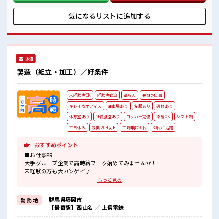
も1日/1h～程あるのでほどよく稼げますよ！ ロッカーや休憩
室完備！ 無料駐車場も完備されています！ ■職場の雰囲気 10
気になるリストに
追加する
代～50代の幅広い年代の方が活躍中！ アットホームでわきあ
いあいとした雰囲気の職場です！ 分からない事も聞きやすい
環境なので未経験の方も安心してスタートできますよ！ 整っ
た環境でお仕事始めてみませんか？
派遣
製造（組立・加工）／好条件
未経験者OK
経験者歓迎
高収入
長期の仕事
キレイなオフィス
駐車場あり
制服あり
研修あり
休憩室あり
社員食堂あり
ロッカー完備
染髪OK
シフト制
平日休み
残業 20H以上
平均年齢20代
30代が活躍
おすすめポイント
■お仕事PR
大手グループ企業で高時給ワーク始めてみませんか！
未経験の方も大カンゲイ♪
丁寧に教えていただけるので、
もっと見る
安心してお仕事スタートできますよ☆
稼ぎたい方にもおススメ♪
群馬県藤岡市
勤 務 地
交替勤務のお仕事なので深夜帯の時給はナント1875円！
【最寄駅】西山名 ／ 上信電鉄
お休みは平日の場合もあるのでメリットもたくさん♪
渋滞・行列知らずでゆったりのんびり★