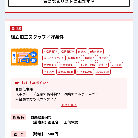
気になるリストに
追加する
代～50代の幅広い年代の方が活躍中！ アットホームでわきあ
いあいとした雰囲気の職場です！ 分からない事も聞きやすい
環境なので未経験の方も安心してスタートできますよ！ 整っ
た環境でお仕事始めてみませんか？
派遣
組立加工スタッフ／好条件
未経験者OK
経験者歓迎
高収入
長期の仕事
キレイなオフィス
駐車場あり
制服あり
研修あり
休憩室あり
社員食堂あり
ロッカー完備
染髪OK
シフト制
平日休み
残業 20H以上
平均年齢20代
30代が活躍
おすすめポイント
■お仕事PR
大手グループ企業で高時給ワーク始めてみませんか！
未経験の方も大カンゲイ♪
丁寧に教えていただけるので、
もっと見る
安心してお仕事スタートできますよ☆
稼ぎたい方にもおススメ♪
群馬県藤岡市
勤 務 地
交替勤務のお仕事なので深夜帯の時給はナント1875円！
【最寄駅】西山名 ／ 上信電鉄
お休みは平日の場合もあるのでメリットもたくさん♪
渋滞・行列知らずでゆったりのんびり★
心も身体もリフレッシュできそう♪
【時給】1,500 円
給 与