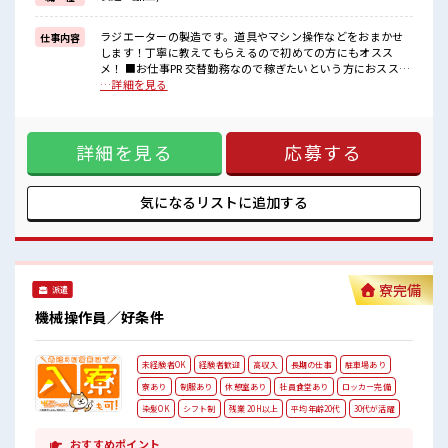
幅広い年代の方活躍中の職場！
和気あいあいとした話しやすい雰囲気の職場なのでわからないこと
もすぐ聞きやすい！
ラジエーターの製造です。道具やマシン操作などをおまかせ
仕事内容
フォロー体制バッチリな環境です☆
します！丁寧に教えてもらえるので初めての方にもオスス
男女共に活躍中♪
メ！ ■お仕事PR 交替勤務なので稼ぎたいという方におススメ
のお仕事！ 残業も月20時間以上あります☆ 明るすぎたり奇抜
…詳細を見る
すぎはNGですが、 基本的に髪型自由でOK(詳しくは担当
へ)☆ 制服アリなのでナニ着ていこうか毎日の悩みが解消♪
持ち物が多いあなたにもぴったり☆ ロッカー付き職場♪ 最初
詳細を見る
応募する
は誰でも未経験スタート！ イチからスキルUP・ステップUP
していきましょう♪ ■職場の雰囲気 幅広い年代の方活躍中の
職場！ 和気あいあいとした話しやすい雰囲気の職場なのでわ
からないこともすぐ聞きやすい！ フォロー体制バッチリな環
気になるリストに
追加する
境です☆ 男女共に活躍中♪
寮完備
派遣
機械操作員／好条件
未経験者OK
経験者歓迎
高収入
長期の仕事
駐車場あり
寮あり
制服あり
休憩室あり
社員食堂あり
ロッカー完備
染髪OK
シフト制
残業 20H以上
平均年齢20代
30代が活躍
おすすめポイント