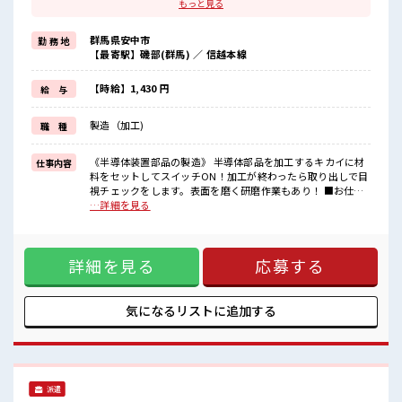
とができます！
もっと見る
≪プライベートが充実する≫
群馬県安中市
勤 務 地
生産状況によってお願いすることもありますが、
【最寄駅】磯部(群馬) ／ 信越本線
残業はほとんどナシ！
≪髪型自由≫
【時給】1,430 円
給 与
基本的に髪色自由で明るすぎたり奇抜でなければOKです！
(規定有)
製造（加工)
職 種
≪動きやすい制服アリ≫
制服があるので、
毎日の服装の悩み解消♪
《半導体装置部品の製造》 半導体部品を加工するキカイに材
仕事内容
料をセットしてスイッチON！加工が終わったら取り出しで目
■職場の雰囲気
視チェックをします。表面を磨く研磨作業もあり！ ■お仕事
≪男性スタッフさんカツヤク中≫
PR ≪勤務時間の選択OK≫ 人気の「日勤」orしっかり稼げる
…詳細を見る
髪型・髪色自由♪
「夜勤」のどちらかを選択することができます！ ≪プライベ
派手過ぎなければOKだからモチベーションもUP！
ートが充実する≫ 生産状況によってお願いすることもありま
休憩室で楽しくランチ♪
すが、 残業はほとんどナシ！ ≪髪型自由≫ 基本的に髪色自由
時間があれば昼寝もしちゃおう！
詳細を見る
応募する
で明るすぎたり奇抜でなければOKです！ (規定有) ≪動きやす
ロッカーがあるので荷物の管理も安心！
い制服アリ≫ 制服があるので、 毎日の服装の悩み解消♪ ■職
無料駐車場完備！
場の雰囲気 ≪男性スタッフさんカツヤク中≫ 髪型・髪色自由
♪ 派手過ぎなければOKだからモチベーションもUP！ 休憩室
気になるリストに
追加する
で楽しくランチ♪ 時間があれば昼寝もしちゃおう！ ロッカー
があるので荷物の管理も安心！ 無料駐車場完備！
派遣