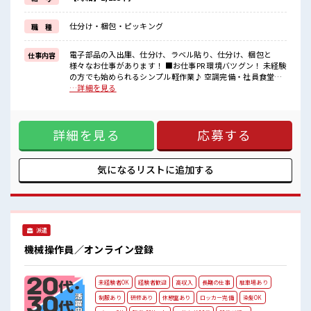
■職場の雰囲気
仕分け・梱包・ピッキング
職 種
アットホームな雰囲気の職場♪
女性もたくさん活躍しています。
毎日楽しくお仕事できる環境が整っていますよ★
電子部品の入出庫、仕分け、ラベル貼り、仕分け、梱包と
仕事内容
様々なお仕事があります！ ■お仕事PR 環境バツグン！ 未経験
の方でも始められるシンプル軽作業♪ 空調完備・社員食堂完
備で毎日カイテキ♪ お昼にはお弁当の注文も出来る♪ 制服あ
…詳細を見る
りもうれしいポイント★ 朝9時からスタートなので朝はゆっく
りできちゃう！ 幅広い年代の男女が活躍中の職場です！ 残業
はありますがその分お給料に還元されますのでしっかり稼げ
詳細を見る
応募する
ますよ！ ■職場の雰囲気 アットホームな雰囲気の職場♪ 女性
もたくさん活躍しています。 毎日楽しくお仕事できる環境が
整っていますよ★
気になるリストに
追加する
派遣
機械操作員／オンライン登録
未経験者OK
経験者歓迎
高収入
長期の仕事
駐車場あり
制服あり
研修あり
休憩室あり
ロッカー完備
染髪OK