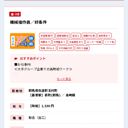
与になります！ ■職場の雰囲気 分からないことも聞きやすい
アットホームな職場！ 空調完備で年中カイテキです♪ 休憩
室・ロッカー完備！ 広くてキレイな社員食堂あり♪ キバツ過
派遣
ぎはNGですが髪のカラーOK！ #ryo
機械操作員／好条件
未経験者OK
経験者歓迎
高収入
長期の仕事
駐車場あり
制服あり
休憩室あり
社員食堂あり
ロッカー完備
シフト制
残業 20H以上
平均年齢20代
30代が活躍
おすすめポイント
■お仕事PR
≪大手グループ企業での高時給ワーク≫
【高時給×未経験OK】のお仕事、
もっと見る
始めてみませんか？
「未経験で不安…」という方も安心♪
群馬県佐波郡玉村町
勤 務 地
サポート体制もバッチリ！
【最寄駅】新町(群馬) ／ 高崎線
未経験からでも安心してスタートできます☆
さらに！
【時給】1,530 円
給 与
高時給なのでしっかり稼げます！
「今はしっかり稼ぎたい」という方にもオススメ！
製造（加工)
職 種
残業も多めにあるのでその分の上乗せには期待ができそう！
休憩室完備でランチや休憩も充実！