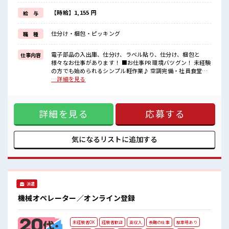
残業はありますがその分お給料に還元されますのでしっかり稼げま
すよ！
【時給】1,155 円
給 与
■職場の雰囲気
仕分け・梱包・ピッキング
職 種
アットホームな雰囲気の職場♪
女性もたくさん活躍しています。
毎日楽しくお仕事できる環境が整っていますよ★
電子部品の入出庫、仕分け、ラベル貼り、仕分け、梱包と
仕事内容
様々なお仕事があります！ ■お仕事PR 環境バツグン！ 未経験
の方でも始められるシンプル軽作業♪ 空調完備・社員食堂完
備で毎日カイテキ♪ お昼にはお弁当の注文も出来る♪ 制服あ
…詳細を見る
りもうれしいポイント★ 朝9時からスタートなので朝はゆっく
りできちゃう！ 幅広い年代の男女が活躍中の職場です！ 残業
はありますがその分お給料に還元されますのでしっかり稼げ
詳細を見る
応募する
ますよ！ ■職場の雰囲気 アットホームな雰囲気の職場♪ 女性
もたくさん活躍しています。 毎日楽しくお仕事できる環境が
整っていますよ★
気になるリストに
追加する
派遣
機械オペレーター／オンライン登録
未経験者OK
経験者歓迎
高収入
長期の仕事
駐車場あり