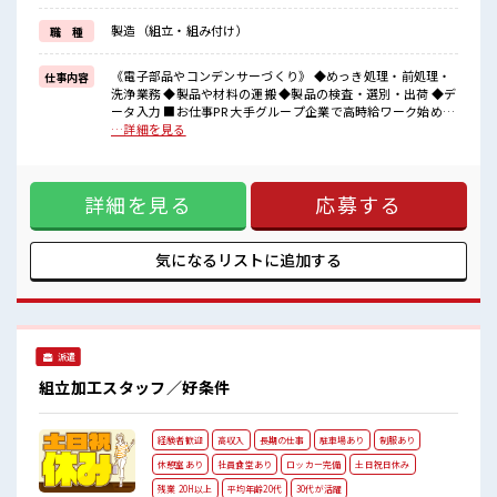
職場はとってもキレイな工場！
空調も完備されているので年中カイテキにお仕事ができますよ！
製造（組立・組み付け）
職 種
■職場の雰囲気
やっぱり働くなら大手グループ企業！
《電子部品やコンデンサーづくり》 ◆めっき処理・前処理・
仕事内容
工場はとってもキレイで快適！
洗浄業務 ◆製品や材料の運搬 ◆製品の検査・選別・出荷 ◆デ
男女スタッフさん活躍中！
ータ入力 ■お仕事PR 大手グループ企業で高時給ワーク始めて
社内環境もとっても充実♪
みませんか！ 未経験の方も大カンゲイ♪ 丁寧に教えていただ
…詳細を見る
空調・社員食堂・休憩室など完備！
けるので、 安心してお仕事スタートできますよ☆ 稼ぎたい方
働きやすい環境で長期で活躍しませんか？
にもおススメ♪ 交替勤務のお仕事なので深夜帯の時給はナン
ト1875円！ お休みは平日の場合もあるのでメリットもたくさ
詳細を見る
応募する
ん♪ 渋滞・行列知らずでゆったりのんびり★ 心も身体もリフ
レッシュできそう♪ 職場はとってもキレイな工場！ 空調も完
備されているので年中カイテキにお仕事ができますよ！ ■職
場の雰囲気 やっぱり働くなら大手グループ企業！ 工場はとっ
気になるリストに
追加する
てもキレイで快適！ 男女スタッフさん活躍中！ 社内環境もと
っても充実♪ 空調・社員食堂・休憩室など完備！ 働きやすい
環境で長期で活躍しませんか？
派遣
組立加工スタッフ／好条件
経験者歓迎
高収入
長期の仕事
駐車場あり
制服あり
休憩室あり
社員食堂あり
ロッカー完備
土日祝日休み
残業 20H以上
平均年齢20代
30代が活躍