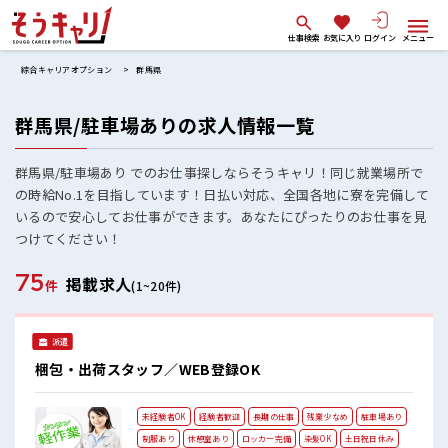
仕事検索
お気に入り
ログイン
メニュー
綜合キャリアオプション
群馬県
群馬県/駐車場ありの求人情報一覧
群馬県/駐車場あり でのお仕事探しならそうキャリ！同じ就業場所で
の時給No.1を目指しています！日払い対応、全国各地に寮を完備して
いるので安心してお仕事ができます。あなたにぴったりのお仕事を見
つけてください！
75
掲載求人
件
(1~20件)
派遣
梱包・出荷スタッフ／WEB登録OK
未経験者OK
経験者歓迎
長期の仕事
残業少なめ
駐車場あり
制服あり
休憩室あり
ロッカー完備
染髪OK
土日祝日休み