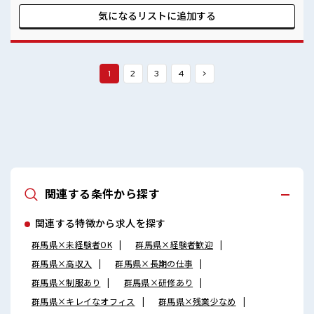
ート重視で収入アップ≫ 生活スタイルに合わせた働き方もで
きる、 派遣のお仕事です！ ■職場の雰囲気 休憩時間にゆっく
気になるリストに
追加する
りできるスペース完備！ 鍵なしだけどお弁当など入れる個人
ロッカーあり！ 制服通勤がOK！ 無料の駐車場完備！ 残業も
多めでがっちり高収入を目指せます！
1
2
3
4
>
関連する条件から探す
関連する特徴から求人を探す
群馬県×未経験者OK
群馬県×経験者歓迎
群馬県×高収入
群馬県×長期の仕事
群馬県×制服あり
群馬県×研修あり
群馬県×キレイなオフィス
群馬県×残業少なめ