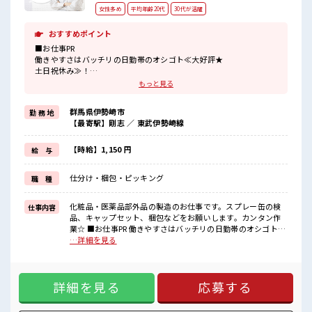
女性多め
平均年齢20代
30代が活躍
おすすめポイント
■お仕事PR
働きやすさはバッチリの日勤帯のオシゴト≪大好評★
土日祝休み≫！
しっかり休んでリフレッシュできちゃう！
もっと見る
残業はほとんどナシでプライベートも充実しそう★
主婦・主夫の方もカンゲイ！
群馬県伊勢崎市
勤 務 地
≪ミドル世代もカツヤク中≫
【最寄駅】剛志 ／ 東武伊勢崎線
今までもこれからももっと活躍したいアナタにオススメ☆
≪女性が多めの職場≫
休み時間には女子トークがあふれる明るい職場です！
【時給】1,150 円
給 与
もちろん男性の応募もお待ちしてます♪
駐車場有でマイカー通勤にも便利☆
仕分け・梱包・ピッキング
職 種
当社スタッフさんも多数活躍中！
■職場の雰囲気
化粧品・医薬品部外品の製造のお仕事です。スプレー缶の検
仕事内容
女性多数カツヤク中の職場です！
品、キャップセット、梱包などをお願いします。カンタン作
派手すぎなければ多少のヘアカラーもOKなのはウレシイPoint☆
業☆ ■お仕事PR 働きやすさはバッチリの日勤帯のオシゴト≪
ロッカーあり！
大好評★ 土日祝休み≫！ しっかり休んでリフレッシュできち
…詳細を見る
プライベート空間を楽しみませんか？
ゃう！ 残業はほとんどナシでプライベートも充実しそう★ 主
婦・主夫の方もカンゲイ！ ≪ミドル世代もカツヤク中≫ 今ま
でもこれからももっと活躍したいアナタにオススメ☆ ≪女性
詳細を見る
応募する
が多めの職場≫ 休み時間には女子トークがあふれる明るい職
場です！ もちろん男性の応募もお待ちしてます♪ 駐車場有で
マイカー通勤にも便利☆ 当社スタッフさんも多数活躍中！ ■