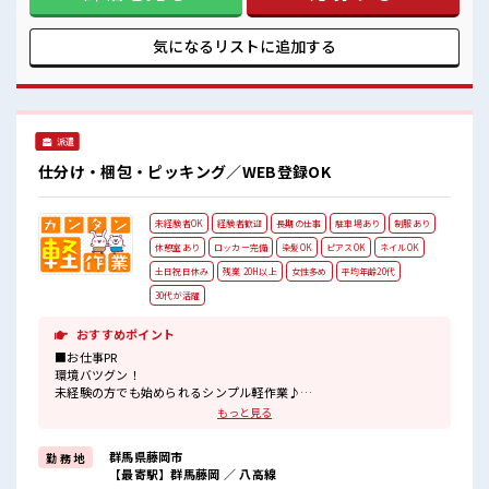
場です！ もちろん男性の応募もお待ちしてます♪ 駐車場有で
マイカー通勤にも便利☆ 当社スタッフさんも多数活躍中！ ■
職場の雰囲気 女性多数カツヤク中の職場です！ 派手すぎなけ
気になるリストに
追加する
れば多少のヘアカラーもOKなのはウレシイPoint☆ ロッカー
あり！ プライベート空間を楽しみませんか？
派遣
仕分け・梱包・ピッキング／WEB登録OK
未経験者OK
経験者歓迎
長期の仕事
駐車場あり
制服あり
休憩室あり
ロッカー完備
染髪OK
ピアスOK
ネイルOK
土日祝日休み
残業 20H以上
女性多め
平均年齢20代
30代が活躍
おすすめポイント
■お仕事PR
環境バツグン！
未経験の方でも始められるシンプル軽作業♪
空調完備・社員食堂完備で毎日カイテキ♪
もっと見る
お昼にはお弁当の注文も出来る♪
制服ありもうれしいポイント★
群馬県藤岡市
勤 務 地
朝9時からスタートなので朝はゆっくりできちゃう！
【最寄駅】群馬藤岡 ／ 八高線
幅広い年代の男女が活躍中の職場です！