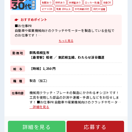
制服あり
研修あり
休憩室あり
ロッカー完備
染髪OK
ピアスOK
残業 20H以上
平均年齢20代
30代が活躍
おすすめポイント
■お仕事PR
自動車や産業機械向けのクラッチやモーターを製造している会社で
のお仕事です！
機械への部品の脱着からノギスやマイクロを使っての測定までの作
もっと見る
業をおまかせします☆
製造業が初めてで不安な方やブランクがある方も大丈夫！
群馬県桐生市
勤 務 地
親切、
【最寄駅】相老 ／ 東武桐生線、わたらせ渓谷鐵道
丁寧に教えていただけるので安心してスタートできますよ！
ノギスやマイクロなどのスキルも身につきます！
こちらは交替勤務のお仕事なので稼ぐこともできます！
【時給】1,250 円
給 与
残業も1日/1h～程あるのでほどよく稼げますよ！
ロッカーや休憩室完備！
製造（加工)
職 種
無料駐車場も完備されています！
■職場の雰囲気
機械用クラッチ・ブレーキの製造にかかわるオシゴトです！
仕事内容
10代～50代の幅広い年代の方が活躍中！
工具を使用した部品の計測や運搬・手直しなどをお任せしま
アットホームでわきあいあいとした雰囲気の職場です！
す！ ■お仕事PR 自動車や産業機械向けのクラッチやモーター
分からない事も聞きやすい環境なので未経験の方も安心してスター
を製造している会社でのお仕事です！ 機械への部品の脱着か
…詳細を見る
トできますよ！
らノギスやマイクロを使っての測定までの作業をおまかせし
整った環境でお仕事始めてみませんか？
ます☆ 製造業が初めてで不安な方やブランクがある方も大丈
夫！ 親切、 丁寧に教えていただけるので安心してスタートで
詳細を見る
応募する
きますよ！ ノギスやマイクロなどのスキルも身につきます！
こちらは交替勤務のお仕事なので稼ぐこともできます！ 残業