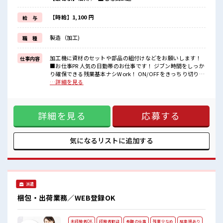
花金を楽しんじゃいましょう☆
制服アリなのでナニ着ていこうか毎日の悩みが解消♪
持ち物が多いあなたにもぴったり☆
【時給】1,100 円
給 与
ロッカー付き職場♪
最初は誰でも未経験スタート！
製造（加工)
職 種
イチからスキルUP・ステップUPしていきましょう♪
一息つける休憩スペースもあります！
加工機に資材のセットや部品の組付けなどをお願いします！
仕事内容
■職場の雰囲気
■お仕事PR 人気の日勤帯のお仕事です！ ジブン時間をしっか
男性女性ともにカツヤク中の職場です！
り確保できる残業基本ナシWork！ ON/OFFをきっちり切り替
20代30代の方が多数活躍！
えたい方にGOOD！ 若い世代もカツヤク中！ 女性が多めの華
…詳細を見る
休憩室完備！
やか職場です♪ うれしい土日祝休み♪ 花金を楽しんじゃいま
ロッカー完備！
しょう☆ 制服アリなのでナニ着ていこうか毎日の悩みが解消
残業はほとんどなく、
♪ 持ち物が多いあなたにもぴったり☆ ロッカー付き職場♪ 最
定時でサクッと帰宅OK！
詳細を見る
応募する
初は誰でも未経験スタート！ イチからスキルUP・ステップ
土日祝日お休みなのでプライベートの計画も立てやすいです♪
UPしていきましょう♪ 一息つける休憩スペースもあります！
■職場の雰囲気 男性女性ともにカツヤク中の職場です！ 20代
30代の方が多数活躍！ 休憩室完備！ ロッカー完備！ 残業はほ
気になるリストに
追加する
とんどなく、 定時でサクッと帰宅OK！ 土日祝日お休みなの
でプライベートの計画も立てやすいです♪
派遣
梱包・出荷業務／WEB登録OK
未経験者OK
経験者歓迎
長期の仕事
残業少なめ
駐車場あり