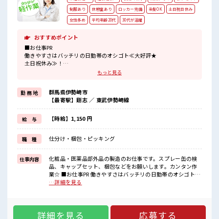
制服あり
休憩室あり
ロッカー完備
染髪OK
土日祝日休み
女性多め
平均年齢20代
30代が活躍
おすすめポイント
■お仕事PR
働きやすさはバッチリの日勤帯のオシゴト≪大好評★
土日祝休み≫！
しっかり休んでリフレッシュできちゃう！
もっと見る
残業はほとんどナシでプライベートも充実しそう★
主婦・主夫の方もカンゲイ！
群馬県伊勢崎市
勤 務 地
≪ミドル世代もカツヤク中≫
【最寄駅】剛志 ／ 東武伊勢崎線
今までもこれからももっと活躍したいアナタにオススメ☆
≪女性が多めの職場≫
休み時間には女子トークがあふれる明るい職場です！
【時給】1,150 円
給 与
もちろん男性の応募もお待ちしてます♪
駐車場有でマイカー通勤にも便利☆
仕分け・梱包・ピッキング
職 種
当社スタッフさんも多数活躍中！
■職場の雰囲気
化粧品・医薬品部外品の製造のお仕事です。スプレー缶の検
仕事内容
女性多数カツヤク中の職場です！
品、キャップセット、梱包などをお願いします。カンタン作
派手すぎなければ多少のヘアカラーもOKなのはウレシイPoint☆
業☆ ■お仕事PR 働きやすさはバッチリの日勤帯のオシゴト≪
ロッカーあり！
大好評★ 土日祝休み≫！ しっかり休んでリフレッシュできち
…詳細を見る
プライベート空間を楽しみませんか？
ゃう！ 残業はほとんどナシでプライベートも充実しそう★ 主
婦・主夫の方もカンゲイ！ ≪ミドル世代もカツヤク中≫ 今ま
でもこれからももっと活躍したいアナタにオススメ☆ ≪女性
詳細を見る
応募する
が多めの職場≫ 休み時間には女子トークがあふれる明るい職