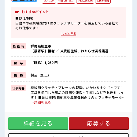
ピアスOK
残業 20H以上
平均年齢20代
30代が活躍
おすすめポイント
■お仕事PR
自動車や産業機械向けのクラッチやモーターを製造している会社で
のお仕事です！
機械への部品の脱着からノギスやマイクロを使っての測定までの作
もっと見る
業をおまかせします☆
製造業が初めてで不安な方やブランクがある方も大丈夫！
群馬県桐生市
勤 務 地
親切、
【最寄駅】相老 ／ 東武桐生線、わたらせ渓谷鐵道
丁寧に教えていただけるので安心してスタートできますよ！
ノギスやマイクロなどのスキルも身につきます！
こちらは交替勤務のお仕事なので稼ぐこともできます！
【時給】1,250 円
給 与
残業も1日/1h～程あるのでほどよく稼げますよ！
ロッカーや休憩室完備！
製造（加工)
職 種
無料駐車場も完備されています！
■職場の雰囲気
機械用クラッチ・ブレーキの製造にかかわるオシゴトです！
仕事内容
10代～50代の幅広い年代の方が活躍中！
工具を使用した部品の計測や運搬・手直しなどをお任せしま
アットホームでわきあいあいとした雰囲気の職場です！
す！ ■お仕事PR 自動車や産業機械向けのクラッチやモーター
分からない事も聞きやすい環境なので未経験の方も安心してスター
を製造している会社でのお仕事です！ 機械への部品の脱着か
…詳細を見る
トできますよ！
らノギスやマイクロを使っての測定までの作業をおまかせし
整った環境でお仕事始めてみませんか？
ます☆ 製造業が初めてで不安な方やブランクがある方も大丈
夫！ 親切、 丁寧に教えていただけるので安心してスタートで
詳細を見る
応募する
きますよ！ ノギスやマイクロなどのスキルも身につきます！
こちらは交替勤務のお仕事なので稼ぐこともできます！ 残業
も1日/1h～程あるのでほどよく稼げますよ！ ロッカーや休憩
室完備！ 無料駐車場も完備されています！ ■職場の雰囲気 10