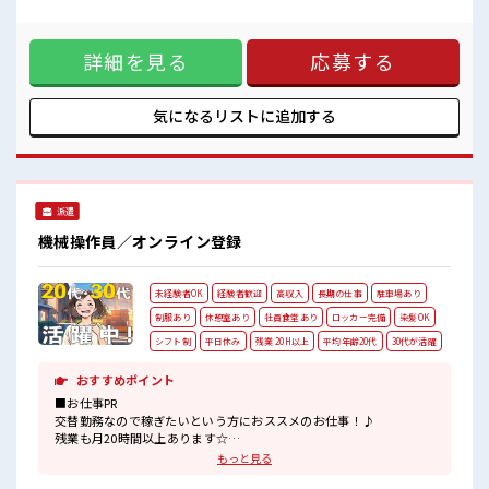
休憩室・ロッカー完備！
いきましょう↑↑担当者もしっかりとサポートします！ 《人
荷物が多い方も安心ですね◎
気の日勤×土日祝やすみ*》 生活リズムがととのいやすい日勤
食堂があるのでお昼ご飯に困りません♪
のみのオシゴト！ さらに前もって予定がたてやすい土日祝休
ヘアカラーOK！
詳細を見る
応募する
み♪ 休日は家族や友人と過ごしたり、 好きなことをしてリフ
自分の好きな髪色・髪型にできます！
レッシュ★ プライベートも充実しそうですね！ 《くるま通勤
OK*》 マイカーでらくらく通勤♪ 無料の駐車場もあります！
■職場の雰囲気 20代・30代の方カツヤク中★ 休憩室・ロッカ
気になるリストに
追加する
ー完備！ 荷物が多い方も安心ですね◎ 食堂があるのでお昼ご
飯に困りません♪ ヘアカラーOK！ 自分の好きな髪色・髪型
にできます！
派遣
機械操作員／オンライン登録
未経験者OK
経験者歓迎
高収入
長期の仕事
駐車場あり
制服あり
休憩室あり
社員食堂あり
ロッカー完備
染髪OK
シフト制
平日休み
残業 20H以上
平均年齢20代
30代が活躍
おすすめポイント
■お仕事PR
交替勤務なので稼ぎたいという方におススメのお仕事！♪
残業も月20時間以上あります☆
明るすぎたり奇抜すぎはNGですが、
もっと見る
基本的に髪型自由でOK(詳しくは担当へ)☆