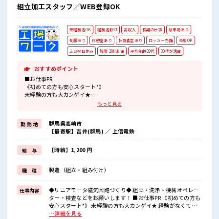
組立加工スタッフ／WEB登録OK
未経験者OK
経験者歓迎
高収入
長期の仕事
駐車場あり
制服あり
休憩室あり
社員食堂あり
ロッカー完備
染髪OK
土日祝日休み
残業 20H未満
平均年齢20代
30代が活躍
おすすめポイント
■お仕事PR
《初めての方も安心スタート*》
未経験の方も大カンゲイ★
経験がなくて不安な方もご安心ください♪
もっと見る
ここからスキル・ステップUPしていきましょう↑↑担当者もしっか
りとサポートします！
群馬県高崎市
勤 務 地
《人気の日勤×土日祝やすみ*》
【最寄駅】吉井(群馬) ／ 上信電鉄
生活リズムがととのいやすい日勤のみのオシゴト！
さらに前もって予定がたてやすい土日祝休み♪
休日は家族や友人と過ごしたり、
【時給】1,200 円
給 与
好きなことをしてリフレッシュ★
プライベートも充実しそうですね！
製造（組立・組み付け）
職 種
《くるま通勤OK*》
マイカーでらくらく通勤♪
無料の駐車場もあります！
◆リニアモータ磁気回路づくり◆ 組立・洗浄・機械オペレー
仕事内容
ター・検査などをお願いします！ ■お仕事PR 《初めての方も
■職場の雰囲気
安心スタート*》 未経験の方も大カンゲイ★ 経験がなくて不
20代・30代の方カツヤク中★
安な方もご安心ください♪ ここからスキル・ステップUPして
…詳細を見る