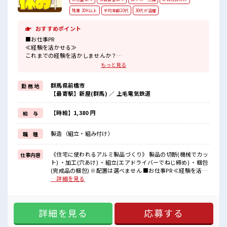
残業 20H以上
平均年齢20代
30代が活躍
おすすめポイント
■お仕事PR
≪経験を活かせる≫
これまでの経験を活かしませんか？
ブランクがあっても大丈夫♪
もっと見る
経験はちょっとだけ…という方もOK！
≪残業で収入アップ≫
群馬県前橋市
勤 務 地
高収入を希望される方にオススメ。
【最寄駅】新屋(群馬) ／ 上毛電気鉄道
残業は月20時間以上あります♪
≪土日祝に休めるお仕事≫
家族と友人と一緒にプライベート満喫！
【時給】1,380 円
給 与
≪動きやすい制服アリ≫
制服があるので、
製造（組立・組み付け）
職 種
毎日の服装の悩み解消♪
制服通勤OK！
≪プライベート重視で収入アップ≫
《住宅に使われるアルミ製品づくり》 製品の切断(機械でカッ
仕事内容
生活スタイルに合わせた働き方もできる、
ト) ・加工(穴あけ) ・組立(エアドライバーでねじ締め) ・梱包
派遣のお仕事です！
(完成品の梱包) ※配置は選べません ■お仕事PR ≪経験を活か
せる≫ これまでの経験を活かしませんか？ ブランクがあって
…詳細を見る
■職場の雰囲気
も大丈夫♪ 経験はちょっとだけ…という方もOK！ ≪残業で
休憩時間にゆっくりできるスペース完備！
収入アップ≫ 高収入を希望される方にオススメ。 残業は月20
鍵なしだけどお弁当など入れる個人ロッカーあり！
時間以上あります♪ ≪土日祝に休めるお仕事≫ 家族と友人と
制服通勤がOK！
詳細を見る
応募する
一緒にプライベート満喫！ ≪動きやすい制服アリ≫ 制服があ
無料の駐車場完備！
るので、 毎日の服装の悩み解消♪ 制服通勤OK！ ≪プライベ
残業も多めでがっちり高収入を目指せます！