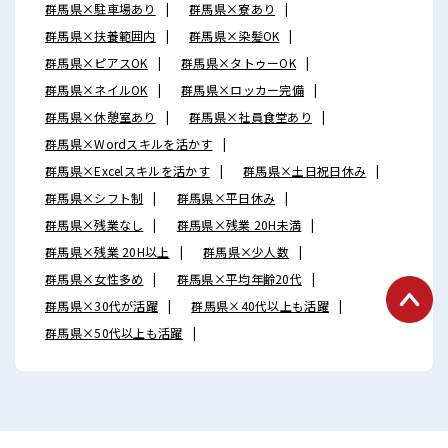
群馬県×駐車場あり
群馬県×寮あり
群馬県×扶養範囲内
群馬県×染髪OK
群馬県×ピアスOK
群馬県×タトゥーOK
群馬県×ネイルOK
群馬県×ロッカー完備
群馬県×休憩室あり
群馬県×社員食堂あり
群馬県×Wordスキルを活かす
群馬県×Excelスキルを活かす
群馬県×土日祝日休み
群馬県×シフト制
群馬県×平日休み
群馬県×残業なし
群馬県×残業 20H未満
群馬県×残業 20H以上
群馬県×少人数
群馬県×女性多め
群馬県×平均年齢20代
群馬県×30代が活躍
群馬県×40代以上も活躍
群馬県×50代以上も活躍