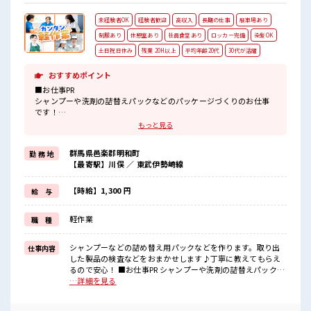
未経験者OK
経験者歓迎
高収入
長期の仕事
駐車場あり
制服あり
休憩室あり
社員食堂あり
ロッカー完備
染髪OK
土日祝日休み
残業 20H以上
平均年齢20代
30代が活躍
おすすめポイント
■お仕事PR
シャンプーや洗剤の詰替えパックなどのパッケージづくりのお仕事
です！
パッケージの形を作る機械(製袋機)のオペレーターや取り出した製品
もっと見る
の検査や製袋品の角を落とす作業などをおまかせします♪
未経験の方も丁寧に教えていただけるので安心してスタートできま
群馬県邑楽郡明和町
勤 務 地
すよ！
【最寄駅】川俣 ／ 東武伊勢崎線
職場はとってもキレイで設備がとっても充実♪
キレイな食堂完備、
売店、
【時給】1,300 円
給 与
仮眠室、
和室休憩所、
軽作業
職 種
診療所などが完備されています！
通勤は車・自転車・バイクなどがOK！
無料駐車場も完備されています！
シャンプーなどの詰め替え用パックなどを作ります。取り出
仕事内容
川俣駅よりバス送迎もあり！
した製品の検査などをおまかせします♪丁寧に教えてもらえ
るので安心！ ■お仕事PR シャンプーや洗剤の詰替えパックな
■職場の雰囲気
どのパッケージづくりのお仕事です！ パッケージの形を作る
…詳細を見る
幅広い年代の方が活躍中！
機械(製袋機)のオペレーターや取り出した製品の検査や製袋品
アットホームでわきあいあいとした雰囲気の職場です！
の角を落とす作業などをおまかせします♪ 未経験の方も丁寧