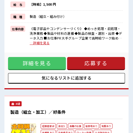
心も身体もリフレッシュできそう♪
【時給】1,500 円
給 与
職場はとってもキレイな工場！
空調も完備されているので年中カイテキにお仕事ができますよ！
製造（組立・組み付け）
職 種
■職場の雰囲気
やっぱり働くなら大手グループ企業！
《電子部品やコンデンサーづくり》 ◆めっき処理・前処理・
仕事内容
工場はとってもキレイで快適！
洗浄業務 ◆製品や材料の運搬 ◆製品の検査・選別・出荷 ◆デ
男女スタッフさん活躍中！
ータ入力 ■お仕事PR 大手グループ企業で高時給ワーク始めて
社内環境もとっても充実♪
みませんか！ 未経験の方も大カンゲイ♪ 丁寧に教えていただ
…詳細を見る
空調・社員食堂・休憩室など完備！
けるので、 安心してお仕事スタートできますよ☆ 稼ぎたい方
働きやすい環境で長期で活躍しませんか？
にもおススメ♪ 交替勤務のお仕事なので深夜帯の時給はナン
ト1875円！ お休みは平日の場合もあるのでメリットもたくさ
詳細を見る
応募する
ん♪ 渋滞・行列知らずでゆったりのんびり★ 心も身体もリフ
レッシュできそう♪ 職場はとってもキレイな工場！ 空調も完
備されているので年中カイテキにお仕事ができますよ！ ■職
場の雰囲気 やっぱり働くなら大手グループ企業！ 工場はとっ
気になるリストに
追加する
てもキレイで快適！ 男女スタッフさん活躍中！ 社内環境もと
っても充実♪ 空調・社員食堂・休憩室など完備！ 働きやすい
環境で長期で活躍しませんか？
派遣
製造（組立・加工）／好条件
経験者歓迎
高収入
長期の仕事
駐車場あり
制服あり
休憩室あり
社員食堂あり
ロッカー完備
土日祝日休み