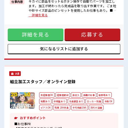
しっかり働ける環境が整っています！
キカイに部品をセット&ボタン操作で自動でパーツを加工し
仕事内容
ぜひチャレンジしてみませんか？
ます。 加工が終わったら完成品を取り出す作業です。 ごま粒
や砂サイズ部品のピンセットを使用したお仕事もあり。 ■お
■職場の雰囲気
仕事PR ≪大手グループ企業での高時給ワーク≫ 【高時給×未
…詳細を見る
分からないことも聞きやすいアットホームな職場！
経験OK】のお仕事、 始めてみませんか？ 「未経験で不
空調完備で年中カイテキです♪
安…」という方も安心♪ サポート体制もバッチリ！ 未経験か
休憩室・ロッカー完備！
らでも安心してスタートできます☆ さらに！ 高時給なのでし
広くてキレイな社員食堂あり♪
詳細を見る
応募する
っかり稼げます！ 「今はしっかり稼ぎたい」という方にもオ
キバツ過ぎはNGですが髪のカラーOK！
ススメ！ 残業も多めにあるのでその分の上乗せには期待がで
きそう！ 休憩室完備でランチや休憩も充実！ しっかり働ける
環境が整っています！ ぜひチャレンジしてみませんか？ ■職
気になるリストに
追加する
場の雰囲気 分からないことも聞きやすいアットホームな職
場！ 空調完備で年中カイテキです♪ 休憩室・ロッカー完備！
広くてキレイな社員食堂あり♪ キバツ過ぎはNGですが髪のカ
ラーOK！
派遣
組立加工スタッフ／オンライン登録
未経験者OK
経験者歓迎
高収入
長期の仕事
駐車場あり
制服あり
休憩室あり
社員食堂あり
ロッカー完備
染髪OK
ピアスOK
残業 20H未満
平均年齢20代
30代が活躍
おすすめポイント
■お仕事PR