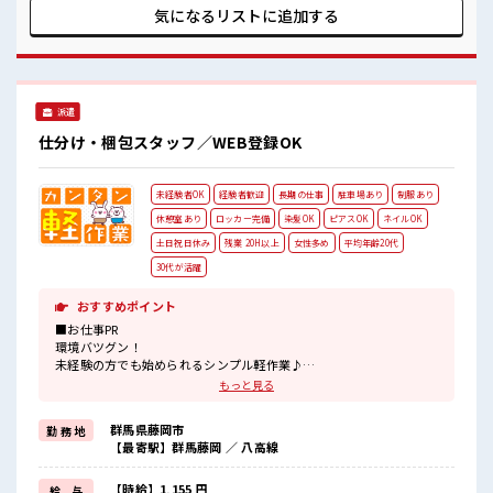
職場の雰囲気 女性多数カツヤク中の職場です！ 派手すぎなけ
気になるリストに
追加する
れば多少のヘアカラーもOKなのはウレシイPoint☆ ロッカー
あり！ プライベート空間を楽しみませんか？
派遣
仕分け・梱包スタッフ／WEB登録OK
未経験者OK
経験者歓迎
長期の仕事
駐車場あり
制服あり
休憩室あり
ロッカー完備
染髪OK
ピアスOK
ネイルOK
土日祝日休み
残業 20H以上
女性多め
平均年齢20代
30代が活躍
おすすめポイント
■お仕事PR
環境バツグン！
未経験の方でも始められるシンプル軽作業♪
空調完備・社員食堂完備で毎日カイテキ♪
もっと見る
お昼にはお弁当の注文も出来る♪
制服ありもうれしいポイント★
群馬県藤岡市
勤 務 地
朝9時からスタートなので朝はゆっくりできちゃう！
【最寄駅】群馬藤岡 ／ 八高線
幅広い年代の男女が活躍中の職場です！
残業はありますがその分お給料に還元されますのでしっかり稼げま
すよ！
【時給】1,155 円
給 与