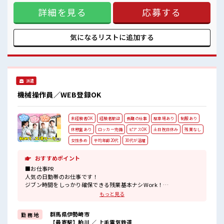
分からない事も聞きやすい環境なので未経験の方も安心ですよ！
に教えていただけるので安心してスタートできますよ！ 職場
交替勤務と残業が多めのお仕事なのでガッツリ稼げます！
詳細を見る
応募する
はとってもキレイで設備がとっても充実♪ キレイな食堂完
備、 売店、 仮眠室、 和室休憩所、 診療所などが完備されて
います！ 通勤は車・自転車・バイクなどがOK！ 無料駐車場
も完備されています！ 川俣駅よりバス送迎もあり！ ■職場の
気になるリストに
追加する
雰囲気 幅広い年代の方が活躍中！ アットホームでわきあいあ
いとした雰囲気の職場です！ 分からない事も聞きやすい環境
なので未経験の方も安心ですよ！ 交替勤務と残業が多めのお
仕事なのでガッツリ稼げます！
派遣
機械操作員／WEB登録OK
未経験者OK
経験者歓迎
長期の仕事
駐車場あり
制服あり
休憩室あり
ロッカー完備
ピアスOK
土日祝日休み
残業なし
女性多め
平均年齢20代
30代が活躍
おすすめポイント
■お仕事PR
人気の日勤帯のお仕事です！
ジブン時間をしっかり確保できる残業基本ナシWork！
ON/OFFをきっちり切り替えたい方にGOOD！
もっと見る
若い世代もカツヤク中！
女性が多めの華やか職場です♪
群馬県伊勢崎市
勤 務 地
うれしい土日祝休み♪
【最寄駅】粕川 ／ 上毛電気鉄道