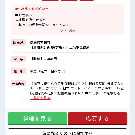
おすすめポイント
■お仕事PR
≪経験を活かせる≫
これまでの経験を活かしませんか？
ブランクがあっても大丈夫♪
もっと見る
経験はちょっとだけ…という方もOK！
≪残業で収入アップ≫
群馬県前橋市
勤 務 地
高収入を希望される方にオススメ。
【最寄駅】新屋(群馬) ／ 上毛電気鉄道
残業は月20時間以上あります♪
≪土日祝に休めるお仕事≫
家族と友人と一緒にプライベート満喫！
【時給】1,380 円
給 与
≪動きやすい制服アリ≫
制服があるので、
製造（組立・組み付け）
職 種
毎日の服装の悩み解消♪
制服通勤OK！
≪プライベート重視で収入アップ≫
《住宅に使われるアルミ製品づくり》 製品の切断(機械でカッ
仕事内容
生活スタイルに合わせた働き方もできる、
ト) ・加工(穴あけ) ・組立(エアドライバーでねじ締め) ・梱包
派遣のお仕事です！
(完成品の梱包) ※配置は選べません ■お仕事PR ≪経験を活か
せる≫ これまでの経験を活かしませんか？ ブランクがあって
…詳細を見る
■職場の雰囲気
も大丈夫♪ 経験はちょっとだけ…という方もOK！ ≪残業で
休憩時間にゆっくりできるスペース完備！
収入アップ≫ 高収入を希望される方にオススメ。 残業は月20
鍵なしだけどお弁当など入れる個人ロッカーあり！
時間以上あります♪ ≪土日祝に休めるお仕事≫ 家族と友人と
制服通勤がOK！
詳細を見る
応募する
一緒にプライベート満喫！ ≪動きやすい制服アリ≫ 制服があ
無料の駐車場完備！
るので、 毎日の服装の悩み解消♪ 制服通勤OK！ ≪プライベ
残業も多めでがっちり高収入を目指せます！
ート重視で収入アップ≫ 生活スタイルに合わせた働き方もで
きる、 派遣のお仕事です！ ■職場の雰囲気 休憩時間にゆっく
気になるリストに
追加する