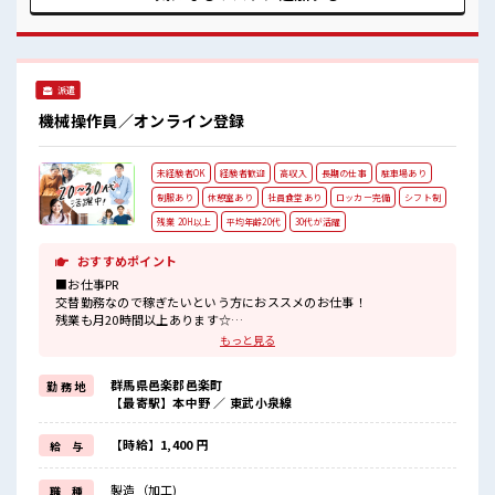
りできるスペース完備！ 鍵なしだけどお弁当など入れる個人
ロッカーあり！ 制服通勤がOK！ 無料の駐車場完備！ 残業も
多めでがっちり高収入を目指せます！
派遣
機械操作員／オンライン登録
未経験者OK
経験者歓迎
高収入
長期の仕事
駐車場あり
制服あり
休憩室あり
社員食堂あり
ロッカー完備
シフト制
残業 20H以上
平均年齢20代
30代が活躍
おすすめポイント
■お仕事PR
交替勤務なので稼ぎたいという方におススメのお仕事！
残業も月20時間以上あります☆
明るすぎたり奇抜すぎはNGですが、
もっと見る
基本的に髪型自由でOK(詳しくは担当へ)☆
制服アリなのでナニ着ていこうか毎日の悩みが解消♪
群馬県邑楽郡邑楽町
勤 務 地
持ち物が多いあなたにもぴったり☆
【最寄駅】本中野 ／ 東武小泉線
ロッカー付き職場♪
最初は誰でも未経験スタート！
イチからスキルUP・ステップUPしていきましょう♪
【時給】1,400 円
給 与
■職場の雰囲気
製造（加工)
職 種