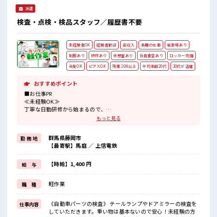
派遣
検査・点検・検品スタッフ／履歴書不要
未経験者OK
経験者歓迎
高収入
長期の仕事
駐車場あり
制服あり
研修あり
休憩室あり
社員食堂あり
ロッカー完備
染髪OK
ピアスOK
残業 20H以上
平均年齢20代
30代が活躍
おすすめポイント
■お仕事PR
≪未経験OK≫
丁寧な日勤研修から始まるので、
未経験の方も安心スタート！
もっと見る
大人気の検査業務でカツヤクしちゃいましょう！
群馬県藤岡市
勤 務 地
≪稼ぎたい人にオススメ≫
【最寄駅】馬庭 ／ 上信電鉄
高収入を希望される方必見！
時給1400円！
夜勤帯は深夜手当がつくので時給1750円に！
【時給】1,400 円
給 与
そこに残業代を上乗せすればガッツリ稼げます！
軽作業
職 種
≪髪色自由で自分らしく働く≫
明るすぎたり奇抜でなければ基本的に自由！
(規定有)
《自動車パーツの検査》 テールランプやドアミラーの検査を
仕事内容
≪ラクラク制服アリ≫
していただきます。重い物は基本ないので安心！未経験の方