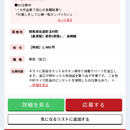
■お仕事PR
＼*大手企業で安心の長期就業*/
『引越しをして心機一転ガンバリたい』
『家電を揃えるお金がナイ』
もっと見る
そんな方に...
お仕事だけじゃない◎住まいだってご提供します(*≧∀≦)ゞ
群馬県佐波郡玉村町
勤 務 地
(1)毎月3万円の寮費補助あり
【最寄駅】新町(群馬) ／ 高崎線
(2)TV/冷蔵庫/洗濯機/エアコンなどは備え付け
(3)駐車場完備なのでマイカー持ち込み&通勤OK
(4)カップルやお友達との同居OK
【時給】1,400 円
給 与
(5)寮の周辺にはコンビニ/飲食店/スーパーあり
などなど...
製造（加工)
職 種
赴任時は現地までの移動交通費も規定支給！
就業先には社員食堂があるのでお昼の心配不要♪
さらに制服は無料貸与になります！
キカイに部品をセット&ボタン操作で自動でパーツを加工し
仕事内容
ます。 加工が終わったら完成品を取り出す作業です。 ごま粒
■職場の雰囲気
や砂サイズ部品のピンセットを使用したお仕事もあり。 ※ク
分からないことも聞きやすいアットホームな職場！
リーンルーム作業もあり ※寮アリのお仕事！一人暮らしスタ
…詳細を見る
空調完備で年中カイテキです♪
ートにもピッタリ♪ ■お仕事PR ＼*大手企業で安心の長期就
休憩室・ロッカー完備！
業*/ 『引越しをして心機一転ガンバリたい』 『家電を揃える
広くてキレイな社員食堂あり♪
お金がナイ』 そんな方に... お仕事だけじゃない◎住まいだっ
キバツ過ぎはNGですが髪のカラーOK！
詳細を見る
応募する
てご提供します(*≧∀≦)ゞ (1)毎月3万円の寮費補助あり
#ryo
(2)TV/冷蔵庫/洗濯機/エアコンなどは備え付け (3)駐車場完備
なのでマイカー持ち込み&通勤OK (4)カップルやお友達との
同居OK (5)寮の周辺にはコンビニ/飲食店/スーパーあり など
気になるリストに
追加する
など... 赴任時は現地までの移動交通費も規定支給！ 就業先に
は社員食堂があるのでお昼の心配不要♪ さらに制服は無料貸