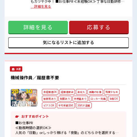
無料貸与の制服があるので、
もカツヤク中！ ■お仕事PR ≪未経験OK≫ 丁寧な日勤研修か
毎日の服装の悩み解消♪
ら始まるので、 未経験の方も安心スタート！ 大人気の検査業
…詳細を見る
事前に準備しなくていいのでラクチンですね！
務でカツヤクしちゃいましょう！ ≪稼ぎたい人にオススメ≫
高収入を希望される方必見！ 時給1400円！ 夜勤帯は深夜手当
■職場の雰囲気
がつくので時給1750円に！ そこに残業代を上乗せすればガッ
《男女スタッフさんカツヤク中》広くて安い食堂あり！
詳細を見る
応募する
ツリ稼げます！ ≪髪色自由で自分らしく働く≫ 明るすぎたり
購買や各部署に休憩所・飲料の自動販売機などがあり社内設備が充
奇抜でなければ基本的に自由！ (規定有) ≪ラクラク制服アリ
実しています！
≫ 無料貸与の制服があるので、 毎日の服装の悩み解消♪ 事前
駐車場があるので車やバイク通勤OK！
に準備しなくていいのでラクチンですね！ ■職場の雰囲気
気になるリストに
追加する
《男女スタッフさんカツヤク中》広くて安い食堂あり！ 購買
や各部署に休憩所・飲料の自動販売機などがあり社内設備が
充実しています！ 駐車場があるので車やバイク通勤OK！
派遣
機械操作員／履歴書不要
未経験者OK
経験者歓迎
高収入
長期の仕事
残業少なめ
駐車場あり
制服あり
休憩室あり
ロッカー完備
染髪OK
ピアスOK
平均年齢20代
30代が活躍
おすすめポイント
■お仕事PR
≪勤務時間の選択OK≫
人気の「日勤」orしっかり稼げる「夜勤」のどちらかを選択するこ