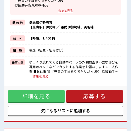
【充実の手当ありでヤリガイUP】
◎皆勤手当:8,000円/月
◎更新手当:20,000円/3ヵ月毎
もっと見る
≪適度な残業でお小遣いが稼げる≫
群馬県伊勢崎市
勤 務 地
残業は月20時間未満でほどよく稼げます♪
【最寄駅】伊勢崎 ／ 東武伊勢崎線、両毛線
≪機能的な制服アリ≫
制服があるので事前準備不要♪
≪自分向きで未経験OK≫
【時給】1,400 円
給 与
新しいことにチャレンジするのは不安だけどしっかり働く環境が整
っています！
製造（組立・組み付け）
職 種
イチからスキルUP・ステップUP目指していきましょう！
■職場の雰囲気
ゆっくり流れてくる自動車パーツの外観検査や不要な部分を
仕事内容
《男女スタッフさん活躍中》
専用のペンチなどでカットする作業をお願いします※一人作
新工場でとってもキレイ★
業 ■お仕事PR 【充実の手当ありでヤリガイUP】 ◎皆勤手
キバツ過ぎはNGですが髪のカラーOK！
当:8,000円/月 ◎更新手当:20,000円/3ヵ月毎 ≪適度な残業で
…詳細を見る
社員食堂は会社負担で無料で食べられます♪
お小遣いが稼げる≫ 残業は月20時間未満でほどよく稼げます
駐車場・ロッカー・休憩室完備♪
♪ ≪機能的な制服アリ≫ 制服があるので事前準備不要♪ ≪自
分向きで未経験OK≫ 新しいことにチャレンジするのは不安だ
詳細を見る
応募する
けどしっかり働く環境が整っています！ イチからスキルUP・
ステップUP目指していきましょう！ ■職場の雰囲気 《男女ス
タッフさん活躍中》 新工場でとってもキレイ★ キバツ過ぎは
NGですが髪のカラーOK！ 社員食堂は会社負担で無料で食べ
気になるリストに
追加する
られます♪ 駐車場・ロッカー・休憩室完備♪