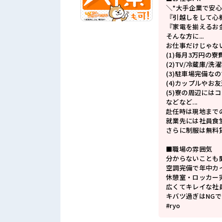
＼*大手企業で安心
『引越しをして心
『家電を揃えるお
そんな方に...
お仕事だけじゃない
(1)毎月3万円の
(2)TV/冷蔵庫/
(3)駐車場完備な
(4)カップルやお
(5)寮の周辺には
などなど...
赴任時は現地まで
就業先には社員食
さらに制服は無料
■職場の雰囲気
分からないことも
空調完備で年中カ
休憩室・ロッカー
広くてキレイな社
キバツ過ぎはNGで
#ryo