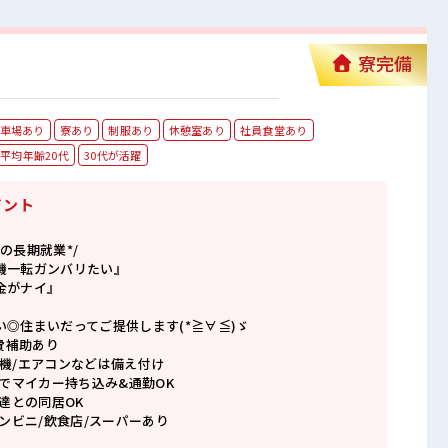
寮完備
車場あり
寮あり
制服あり
休憩室あり
社員食堂あり
平均年齢20代
30代が活躍
イント
の長期就業*/
機一転ガンバリたい』
金がナイ』
◎住まいだってご提供します(*≧∀≦)ゞ
寮費補助あり
洗濯機/エアコンなどは備え付け
のでマイカー持ち込み&通勤OK
友達との同居OK
コンビニ/飲食店/スーパーあり