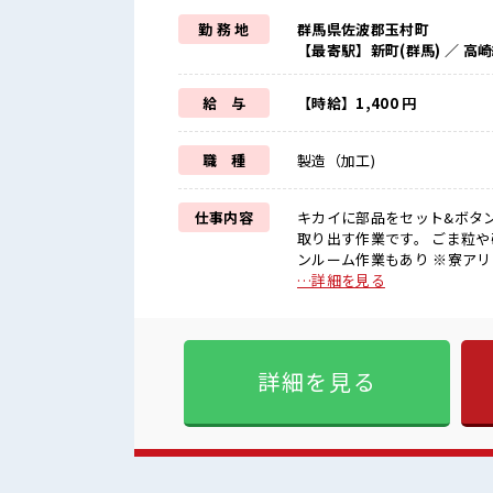
勤 務 地
群馬県佐波郡玉村町
【最寄駅】新町(群馬) ／ 高
給 与
【時給】1,400 円
職 種
製造（加工)
仕事内容
キカイに部品をセット&ボタ
取り出す作業です。 ごま粒
ンルーム作業もあり ※寮アリのお仕事！一人暮らしスタートにもピッタリ♪ ■お仕事PR ＼*
大手企業で安心の長期就業*/
…詳細を見る
イ』 そんな方に... お仕事だ
寮費補助あり (2)TV/冷蔵
込み&通勤OK (4)カップル
などなど... 赴任時は現地
詳細を見る
心配不要♪ さらに制服は無料貸与になります！ ■職場の
アットホームな職場！ 空調完
な社員食堂あり♪ キバツ過ぎは