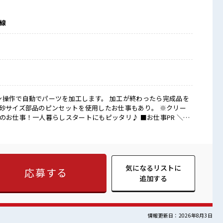
崎線
ン操作で自動でパーツを加工します。 加工が終わったら完成品を
や砂サイズ部品のピンセットを使用したお仕事もあり。 ※クリー
 『引越しをして心機一転ガンバリたい』 『家電を揃えるお金がナ
けじゃない◎住まいだってご提供します(*≧∀≦)ゞ (1)毎月3万円の
庫/洗濯機/エアコンなどは備え付け (3)駐車場完備なのでマイカー持ち
やお友達との同居OK (5)寮の周辺にはコンビニ/飲食店/スーパーあり
までの移動交通費も規定支給！ 就業先には社員食堂があるのでお昼の
気になるリストに
応募する
雰囲気 分からないことも聞きやすい
追加する
備で年中カイテキです♪ 休憩室・ロッカー完備！ 広くてキレイ
NGですが髪のカラーOK！ #ryo
情報更新日：2026年8月3日