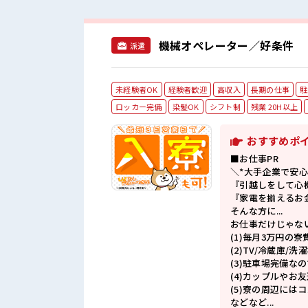
機械オペレーター／好条件
派遣
未経験者OK
経験者歓迎
高収入
長期の仕事
駐
ロッカー完備
染髪OK
シフト制
残業 20H以上
おすすめポ
■お仕事PR
＼*大手企業で安心
『引越しをして心
『家電を揃えるお
そんな方に...
お仕事だけじゃない
(1)毎月3万円の
(2)TV/冷蔵庫/
(3)駐車場完備な
(4)カップルやお
(5)寮の周辺には
などなど...