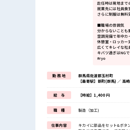
赴任時は現地まで
就業先には社員食
さらに制服は無料
■職場の雰囲気
分からないことも
空調完備で年中カ
休憩室・ロッカー
広くてキレイな社
キバツ過ぎはNGで
#ryo
勤 務 地
群馬県佐波郡玉村町
【最寄駅】新町(群馬) ／ 高
給 与
【時給】1,400 円
職 種
製造（加工)
仕事内容
キカイに部品をセット&ボタ