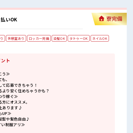
寮完備
払いOK
り
休憩室あり
ロッカー完備
染髪OK
タトゥーOK
ネイルOK
イント
こう≫
ても、
して応募できちゃう！
るより安く住めちゃうかも？
つり稼ぐ≫
る方にオススメ。
上あります♪
もUP≫
髪型や髪色自由♪
すい制服アリ≫