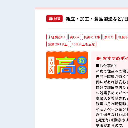
組立・加工・食品製造など/日
派遣
未経験者OK
高収入
長期の仕事
寮あり
制服あ
残業 20H以上
40代以上も活躍
おすすめポ
■お仕事PR
≪寮で住込みで働
自宅～職場が遠く
興味があれば安心
自分で部屋を借り
≪残業多めでがっ
高収入を希望され
残業は月20時間以
≪モチベーション
派手過ぎなければ
(規定有)≪動きや
制服があるので、