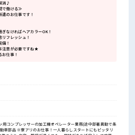
解消♪
間で働ける≫
派遣のお仕事です！
過ぎなければヘアカラーOK！
息リフレッシュ！
完備！
は注意が必要ですね★
るお仕事！
ン用コンプレッサーの加工機オペレーター業務(途中部署異動で条
しスタートにもピッタリ