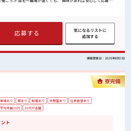
るより安く住めちゃうかも？ ≪残業多めでがっつり稼ぐ≫ 高収
 残業は月20時間以上あります♪ ≪モチベーションもUP≫ 派手
 (規定有)≪動きやすい制服アリ≫ 制服があるので、 毎日の服装
間で働ける≫ 福利厚生が整った派遣のお仕事です！ ■職場の
なければヘアカラーOK！ 休憩室でホッと一息リフレッシュ！ 職
気になるリストに
応募する
の置きすぎには注意が必要ですね★ 残業がしっかりあるお仕事！
追加する
情報更新日：2026年8月3日
寮完備
車場あり
寮あり
制服あり
休憩室あり
社員食堂あり
平均年齢20代
30代が活躍
イント