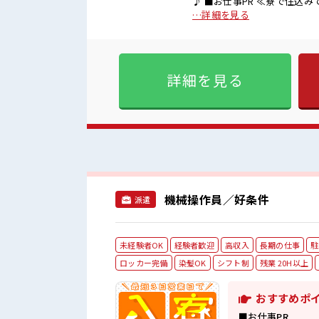
♪ ■お仕事PR ≪寮で住込みで働こう≫ 自宅～職場が遠くても、 興味があれば安心して応募で
きちゃう！ 自分で部屋を借り
…詳細を見る
入を希望される方にオススメ。
過ぎなければ髪型や髪色自由♪
の悩み解消♪ ≪自分に合った期
雰囲気 明るすぎたり奇抜過ぎ
詳細を見る
場にはロッカー完備！ 私物
機械操作員／好条件
派遣
未経験者OK
経験者歓迎
高収入
長期の仕事
駐
ロッカー完備
染髪OK
シフト制
残業 20H以上
おすすめポ
■お仕事PR