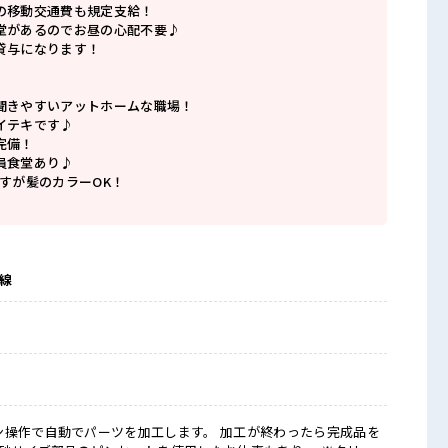
の移動交通費も規定支給！
堂があるのでお昼の心配不要♪
貸与になります！
聞きやすいアットホームな職場！
イテキです♪
完備！
員食堂あり♪
すが髪のカラーOK！
崎線
ン操作で自動でパーツを加工します。 加工が終わったら完成品を