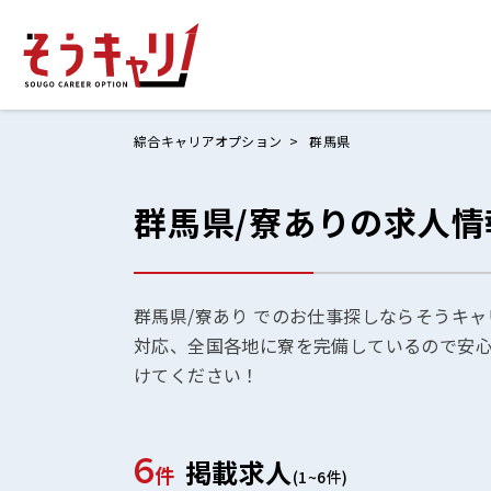
綜合キャリアオプション
群馬県
群馬県/寮ありの求人情
ホームにもど
お仕事検索
お気に入りリ
群馬県/寮あり でのお仕事探しならそうキャ
対応、全国各地に寮を完備しているので安
お問い合わせ
けてください！
6
掲載求人
ログイン
件
(1~6件)