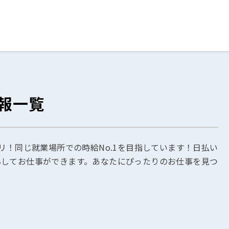
ログイン
閉じる
報一覧
る
スト
リ！同じ就業場所での時給No.1を目指しています！日払い
心してお仕事ができます。あなたにぴったりのお仕事を見つ