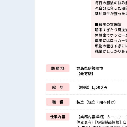
毎日の服装の悩み
≪自分に合った期
福利厚生が整った
■職場の雰囲気
明るすぎたり奇抜
休憩室でホッと一
職場にはロッカー
私物の置きすぎに
残業がしっかりあ
勤 務 地
群馬県伊勢崎市
【最寄駅】
給 与
【時給】1,500 円
職 種
製造（組立・組み付け）
仕事内容
【業務内容詳細】カーエアコ
件変更有)【取扱製品情報】自動車部品 ※寮アリのお仕事！一人暮ら