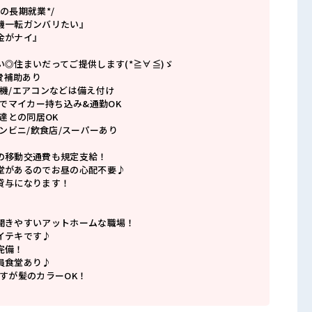
の長期就業*/
機一転ガンバリたい』
金がナイ』
◎住まいだってご提供します(*≧∀≦)ゞ
寮費補助あり
洗濯機/エアコンなどは備え付け
のでマイカー持ち込み&通勤OK
友達との同居OK
コンビニ/飲食店/スーパーあり
の移動交通費も規定支給！
堂があるのでお昼の心配不要♪
貸与になります！
聞きやすいアットホームな職場！
イテキです♪
完備！
員食堂あり♪
すが髪のカラーOK！