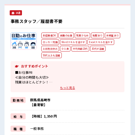
派遣
事務スタッフ／履歴書不要
未経験者OK
長期の仕事
残業少なめ
制服あり
休憩室あり
ロッカー完備
Wordスキルを活かす
Excelスキルを活かす
土日祝日休み
少人数
平均年齢20代
30代が活躍
50代以上も活躍
おすすめポイント
■お仕事PR
≪自分の時間も大切≫
残業はほとんどナシ！
場合によってはお願いすることもあります♪
もっと見る
≪完全週休二日制≫
週末は家族や友人と一緒にプライベート満喫！
群馬県高崎市
勤 務 地
≪機能的な制服アリ≫
【最寄駅】
制服があるので、
毎日の服装の悩み解消♪
≪未経験の方も大カンゲイ≫
【時給】1,350 円
給 与
新しいことにチャレンジするのは不安だけど、
しっかり働く環境が整っています！
一般事務
職 種
イチからスキルUP・ステップUP目指していきましょう！