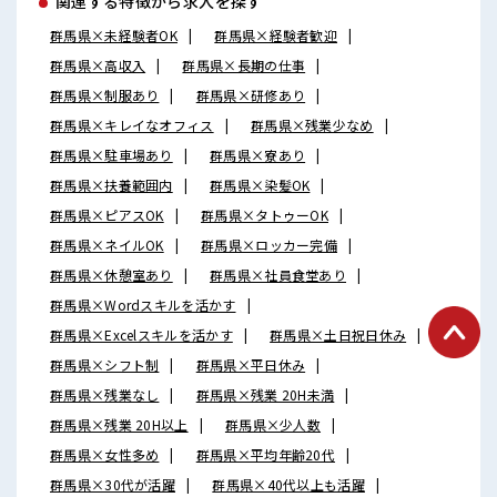
関連する特徴から求人を探す
群馬県×未経験者OK
群馬県×経験者歓迎
群馬県×高収入
群馬県×長期の仕事
群馬県×制服あり
群馬県×研修あり
群馬県×キレイなオフィス
群馬県×残業少なめ
群馬県×駐車場あり
群馬県×寮あり
群馬県×扶養範囲内
群馬県×染髪OK
群馬県×ピアスOK
群馬県×タトゥーOK
群馬県×ネイルOK
群馬県×ロッカー完備
群馬県×休憩室あり
群馬県×社員食堂あり
群馬県×Wordスキルを活かす
群馬県×Excelスキルを活かす
群馬県×土日祝日休み
群馬県×シフト制
群馬県×平日休み
群馬県×残業なし
群馬県×残業 20H未満
群馬県×残業 20H以上
群馬県×少人数
群馬県×女性多め
群馬県×平均年齢20代
群馬県×30代が活躍
群馬県×40代以上も活躍