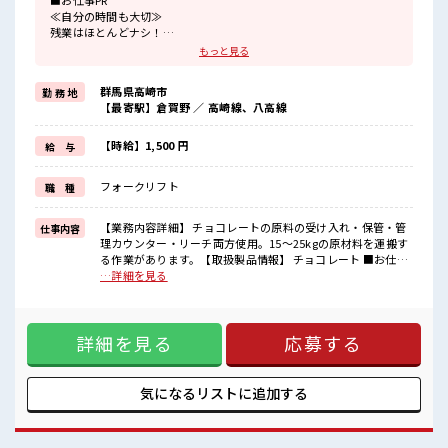
■お仕事PR
≪自分の時間も大切≫
残業はほとんどナシ！
場合によってはお願いすることもあります♪
もっと見る
≪動きやすい制服アリ≫
制服があるので、
群馬県高崎市
勤 務 地
毎日の服装の悩み解消♪
【最寄駅】倉賀野 ／ 高崎線、八高線
≪未経験の方も大カンゲイ≫
新しいことにチャレンジするのは不安だけど、
しっかり働く環境が整っています！
【時給】1,500 円
給 与
イチからスキルUP・ステップUP目指していきましょう！
≪収入アップを目指せる≫
フォークリフト
職 種
高時給だらけの派遣のお仕事です！
■職場の雰囲気
【業務内容詳細】 チョコレートの原料の受け入れ・保管・管
仕事内容
少人数ですぐに馴染むことができそう♪
理カウンター・リーチ両方使用。15～25kgの原材料を運搬す
アットホームな環境☆
る作業があります。【取扱製品情報】 チョコレート ■お仕事
≪20代の方が多数活躍中の職場≫
PR ≪自分の時間も大切≫ 残業はほとんどナシ！ 場合によって
…詳細を見る
休憩時間にゆっくりできるスペース完備！
はお願いすることもあります♪ ≪動きやすい制服アリ≫ 制服
残業はほとんどありません！
があるので、 毎日の服装の悩み解消♪ ≪未経験の方も大カン
ゲイ≫ 新しいことにチャレンジするのは不安だけど、 しっか
詳細を見る
応募する
り働く環境が整っています！ イチからスキルUP・ステップ
UP目指していきましょう！ ≪収入アップを目指せる≫ 高時給
だらけの派遣のお仕事です！ ■職場の雰囲気 少人数ですぐに
馴染むことができそう♪ アットホームな環境☆ ≪20代の方が
気になるリストに
追加する
多数活躍中の職場≫ 休憩時間にゆっくりできるスペース完
備！ 残業はほとんどありません！