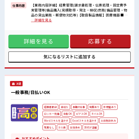
イチからスキルUP・ステップUP目指していきましょう！
【業務内容詳細】経費管理(請求書処理・伝票処理・固定費予
仕事内容
実管理等)備品購入(見積取得・発注・検収)庶務(備品管理・物
■職場の雰囲気
品の貸出業務・郵便物対応等)【取扱製品情報】医療機器 ■お
女性も活躍しやすい雰囲気の職場です！
仕事PR ≪女性も仕事をしやすい職場≫ もちろん男性の応募も
…詳細を見る
≪20代の方が多数活躍中の職場≫
歓迎！ ≪時間にメリハリを≫ 残業はほとんどナシ！ 場合によ
休憩室で楽しくランチ♪
ってはお願いすることもあります♪ ≪完全週休二日制≫ 週末
時間があれば昼寝もしちゃおう！
は家族や友人と一緒にプライベート満喫！ ≪ラクラク制服ア
ロッカーあり！
詳細を見る
応募する
リ≫ 制服があるので、 毎日の服装の悩み解消♪ ≪未経験の方
安心してお仕事に集中♪
も大カンゲイ≫ 新しいことにチャレンジするのは不安だけ
ど、 しっかり働く環境が整っています！ イチからスキルUP・
ステップUP目指していきましょう！ ■職場の雰囲気 女性も活
気になるリストに
追加する
躍しやすい雰囲気の職場です！ ≪20代の方が多数活躍中の職
場≫ 休憩室で楽しくランチ♪ 時間があれば昼寝もしちゃお
う！ ロッカーあり！ 安心してお仕事に集中♪
派遣
一般事務/日払いOK
経験者歓迎
高収入
長期の仕事
制服あり
休憩室あり
ロッカー完備
染髪OK
ピアスOK
ネイルOK
Wordスキルを活かす
Excelスキルを活かす
土日祝日休み
残業なし
少人数
女性多め
30代が活躍
おすすめポイント