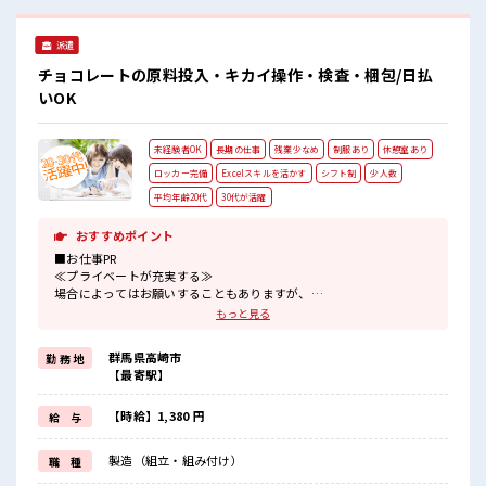
派遣
チョコレートの原料投入・キカイ操作・検査・梱包/日払
いOK
未経験者OK
長期の仕事
残業少なめ
制服あり
休憩室あり
ロッカー完備
Excelスキルを活かす
シフト制
少人数
平均年齢20代
30代が活躍
おすすめポイント
■お仕事PR
≪プライベートが充実する≫
場合によってはお願いすることもありますが、
残業はほとんどナシ！
もっと見る
≪ラクラク制服アリ≫
制服があるので、
群馬県高崎市
勤 務 地
毎日の服装の悩み解消♪
【最寄駅】
≪未経験でも活躍できる≫
新しいことにチャレンジするのは不安だけど、
しっかり働く環境が整っています！
【時給】1,380 円
給 与
イチからスキルUP・ステップUP目指していきましょう！
≪様々なお仕事をご提案≫
製造（組立・組み付け）
職 種
一人で悩まず気軽に相談できる、
派遣のお仕事です！