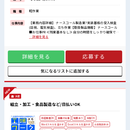
明るすぎたり奇抜でなければ基本的に自由！
(規定有)≪機能的な制服アリ≫
軽作業
職 種
制服があるので、
毎日の服装の悩み解消♪
≪様々なお仕事をご提案≫
【業務内容詳細】 ナースコール製造業?実装基板の受入検査
仕事内容
一人で悩まず気軽に相談できる、
(目視、電気検査)、立ち作業【取扱製品情報】 ナースコール
派遣のお仕事です！
■お仕事PR ≪残業基本なし≫ 自分の時間をしっかり確保でき
る、 残業基本ナシのお仕事♪ オンとオフをきっちり切り替え
…詳細を見る
■職場の雰囲気
たい方にオススメ！ ≪女性も活躍できる職場≫ もちろん男性
女性が多い職場ですが男女は問いません！
の応募も歓迎です！ ≪週休2日制≫ 週末は家族や友人と一緒
応募お待ちしております！
にプライベート満喫！ ≪ヘアカラーOKで自由な雰囲気の職場
髪型にこだわりのあるアナタは必見！
詳細を見る
応募する
≫ 明るすぎたり奇抜でなければ基本的に自由！ (規定有)≪機
髪型自由な職場！
能的な制服アリ≫ 制服があるので、 毎日の服装の悩み解消♪
ピタっと定時退社！
≪様々なお仕事をご提案≫ 一人で悩まず気軽に相談できる、
残業は基本ナシ♪
派遣のお仕事です！ ■職場の雰囲気 女性が多い職場ですが男
気になるリストに
追加する
女は問いません！ 応募お待ちしております！ 髪型にこだわり
のあるアナタは必見！ 髪型自由な職場！ ピタっと定時退社！
残業は基本ナシ♪
派遣
組立・加工・食品製造など/日払いOK
未経験者OK
長期の仕事
制服あり
染髪OK
Wordスキルを活かす
Excelスキルを活かす
土日祝日休み