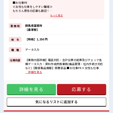
■お仕事PR
≪女性も仕事をしやすい職場≫
もちろん男性の応募も歓迎！
≪土日祝休のお仕事≫
もっと見る
家族や友人と一緒にプライベート満喫！
≪ラクラク制服アリ≫
群馬県富岡市
勤 務 地
制服があるので、
【最寄駅】
毎日の服装の悩み解消♪
≪未経験の方も大カンゲイ≫
新しいことにチャレンジするのは不安だけど、
【時給】1,250 円
給 与
しっかり働く環境が整っています！
イチからスキルUP・ステップUP目指していきましょう！
データ入力
職 種
≪自分に向いている仕事が探せる≫
困った事などがあれば、
担当がしっかりサポートします！
【業務内容詳細】電話対応・会計伝票の起票及びチェック各
仕事内容
種データ入力・資料作成庶務業務(備品管理・社内手続き対応
■職場の雰囲気
など)【取扱製品情報】医療部品 ■お仕事PR ≪女性も仕事を
女性も活躍しやすい雰囲気の職場です！
しやすい職場≫ もちろん男性の応募も歓迎！ ≪土日祝休のお
…詳細を見る
≪20代の方が多数活躍中の職場≫
仕事≫ 家族や友人と一緒にプライベート満喫！ ≪ラクラク制
休憩時間にゆっくりできるスペース完備！
服アリ≫ 制服があるので、 毎日の服装の悩み解消♪ ≪未経験
ロッカーあり！
の方も大カンゲイ≫ 新しいことにチャレンジするのは不安だ
安心してお仕事に集中♪
詳細を見る
応募する
けど、 しっかり働く環境が整っています！ イチからスキル
UP・ステップUP目指していきましょう！ ≪自分に向いてい
る仕事が探せる≫ 困った事などがあれば、 担当がしっかりサ
ポートします！ ■職場の雰囲気 女性も活躍しやすい雰囲気の
気になるリストに
追加する
職場です！ ≪20代の方が多数活躍中の職場≫ 休憩時間にゆっ
くりできるスペース完備！ ロッカーあり！ 安心してお仕事に
集中♪