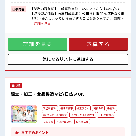
しっかり働く環境が整っています！
イチからスキルUP・ステップUP目指していきましょう！
【業務内容詳細】一般事務業務 CADできる方はCAD含む
仕事内容
【取扱製品情報】医療用酸素ボンベ ■お仕事PR ≪無理なく働
■職場の雰囲気
ける≫ 場合によってはお願いすることもありますが、 残業は
少人数でアットホームな雰囲気の職場！
ほとんどナシ！ ≪完全週休二日制≫ 週末は家族や友人と一緒
…詳細を見る
明るすぎたり奇抜過ぎなければヘアカラーOK！
にプライベート満喫！ ≪ヘアカラーOKで自由な雰囲気の職場
休憩室でホッと一息リフレッシュ！
≫ 明るすぎたり奇抜でなければ基本的に自由！ (規定有)≪動
ロッカーあり！
きやすい制服アリ≫ 制服があるので、 毎日の服装の悩み解消
安心してお仕事に集中♪
詳細を見る
応募する
♪ ≪未経験の方も大カンゲイ≫ 新しいことにチャレンジする
のは不安だけど、 しっかり働く環境が整っています！ イチか
らスキルUP・ステップUP目指していきましょう！ ■職場の
雰囲気 少人数でアットホームな雰囲気の職場！ 明るすぎたり
気になるリストに
追加する
奇抜過ぎなければヘアカラーOK！ 休憩室でホッと一息リフレ
ッシュ！ ロッカーあり！ 安心してお仕事に集中♪
派遣
組立・加工・食品製造など/日払いOK
未経験者OK
長期の仕事
残業少なめ
制服あり
染髪OK
Wordスキルを活かす
Excelスキルを活かす
土日祝日休み
女性多め
平均年齢20代
30代が活躍
おすすめポイント