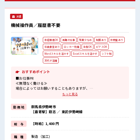
おう！
派遣
機械操作員／履歴書不要
未経験者OK
長期の仕事
残業少なめ
制服あり
休憩室あり
社員食堂あり
ロッカー完備
染髪OK
ピアスOK
Wordスキルを活かす
Excelスキルを活かす
シフト制
30代が活躍
おすすめポイント
■お仕事PR
≪無理なく働ける≫
場合によってはお願いすることもありますが、
残業はほとんどナシ！
もっと見る
≪モチベーションもUP≫
派手過ぎなければ髪型や髪色自由♪
群馬県伊勢崎市
勤 務 地
(規定有)≪機能的な制服アリ≫
【最寄駅】剛志 ／ 東武伊勢崎線
制服があるので、
毎日の服装の悩み解消♪
≪未経験でも活躍できる≫
【時給】1,400 円
給 与
新しいことにチャレンジするのは不安だけど、
しっかり働く環境が整っています！
製造（加工)
職 種
イチからスキルUP・ステップUP目指していきましょう！