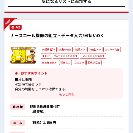
気になるリストに
追加する
躍しやすい雰囲気の職場です！ 明るすぎたり奇抜過ぎなけれ
ばヘアカラーOK！ ピタっと定時退社！ 残業は基本ナシ♪
派遣
ナースコール機器の組立・データ入力/日払いOK
未経験者OK
長期の仕事
制服あり
休憩室あり
ロッカー完備
染髪OK
Wordスキルを活かす
Excelスキルを活かす
土日祝日休み
残業なし
女性多め
30代が活躍
おすすめポイント
■お仕事PR
≪定時で帰ろう≫
自分の時間をしっかり確保できる、
残業基本ナシのお仕事♪
もっと見る
≪女性も活躍中の職場≫
もちろん男性の応募もOKですよ！
群馬県佐波郡玉村町
勤 務 地
≪土日祝休のお仕事≫
【最寄駅】
家族や友人と一緒にプライベート満喫！
≪ヘアカラーOKで自由な雰囲気の職場≫
明るすぎたり奇抜でなければ基本的に自由！
【時給】1,150 円
給 与
(規定有)制服があると毎日の服選びに悩まずOK♪
≪未経験の方も大カンゲイ≫