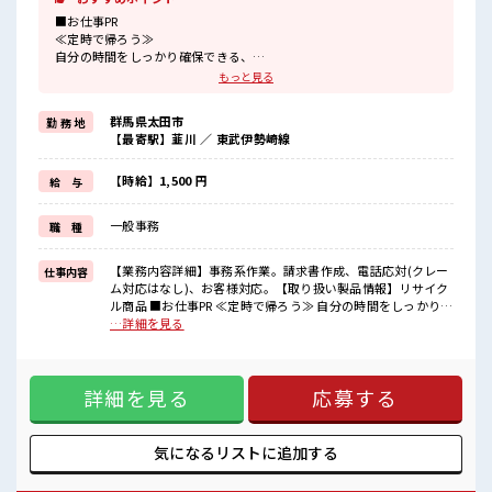
■お仕事PR
≪定時で帰ろう≫
自分の時間をしっかり確保できる、
残業基本ナシのお仕事♪
もっと見る
≪経験者優遇≫
これまでの経験を活かしませんか？
群馬県太田市
勤 務 地
ブランクがあっても大丈夫♪
【最寄駅】韮川 ／ 東武伊勢崎線
経験はちょっとだけ…という方もOK！
≪女性も働きやすい職場≫
もちろん男性の応募も歓迎ですよ！
【時給】1,500 円
給 与
≪土日祝休のお仕事≫
家族や友人と一緒にプライベート満喫！
一般事務
職 種
≪ヘアカラーOKで自由な雰囲気の職場≫
明るすぎたり奇抜でなければ基本的に自由！
(規定有)≪ラクラク制服アリ≫
【業務内容詳細】事務系作業。請求書作成、電話応対(クレー
仕事内容
制服があるので、
ム対応はなし)、お客様対応。【取り扱い製品情報】リサイク
毎日の服装の悩み解消♪
ル商品 ■お仕事PR ≪定時で帰ろう≫ 自分の時間をしっかり確
保できる、 残業基本ナシのお仕事♪ ≪経験者優遇≫ これまで
…詳細を見る
■職場の雰囲気
の経験を活かしませんか？ ブランクがあっても大丈夫♪ 経験
女性も活躍しやすい雰囲気の職場です！
はちょっとだけ…という方もOK！ ≪女性も働きやすい職場≫
少人数の職場でこじんまり。
もちろん男性の応募も歓迎ですよ！ ≪土日祝休のお仕事≫ 家
職場の仲間との交流もできちゃうかも？
詳細を見る
応募する
族や友人と一緒にプライベート満喫！ ≪ヘアカラーOKで自由
髪型にこだわりのあるアナタは必見！
な雰囲気の職場≫ 明るすぎたり奇抜でなければ基本的に自
髪型自由な職場！
由！ (規定有)≪ラクラク制服アリ≫ 制服があるので、 毎日の
服装の悩み解消♪ ■職場の雰囲気 女性も活躍しやすい雰囲気
気になるリストに
追加する
の職場です！ 少人数の職場でこじんまり。 職場の仲間との交
流もできちゃうかも？ 髪型にこだわりのあるアナタは必見！