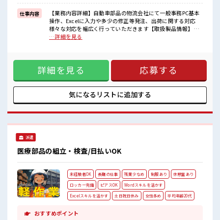
≪収入アップを目指せる≫
高時給だらけの派遣のお仕事です！
【業務内容詳細】自動車部品の物流会社にて一般事務PC基本
仕事内容
操作、Excelに入力や多少の修正等発注、出荷に関する対応
■職場の雰囲気
様々な対応を幅広く行っていただきます【取扱製品情報】 ■
派手すぎなければ多少のヘアカラーもOKなのはウレシイPoint☆
お仕事PR ≪経験者活躍中≫ これまでの経験を活かしません
…詳細を見る
休憩室完備でランチや休憩も充実しそう♪
か？ ブランクがあっても大丈夫♪ 経験はちょっとだけ…とい
ロッカーあり！
う方もOK！ ≪時間にメリハリを≫ 残業はほとんどナシ！ 場
安心してお仕事に集中♪
合によってはお願いすることもあります♪ ≪髪型自由≫ 基本
詳細を見る
応募する
的に髪色自由で明るすぎたり奇抜でなければOKです！ (規定
有)≪機能的な制服アリ≫ 制服があるので、 毎日の服装の悩
み解消♪ ≪収入アップを目指せる≫ 高時給だらけの派遣のお
仕事です！ ■職場の雰囲気 派手すぎなければ多少のヘアカラ
気になるリストに
追加する
ーもOKなのはウレシイPoint☆ 休憩室完備でランチや休憩も
充実しそう♪ ロッカーあり！ 安心してお仕事に集中♪
派遣
医療部品の組立・検査/日払いOK
未経験者OK
長期の仕事
残業少なめ
制服あり
休憩室あり
ロッカー完備
ピアスOK
Wordスキルを活かす
Excelスキルを活かす
土日祝日休み
女性多め
平均年齢20代
おすすめポイント