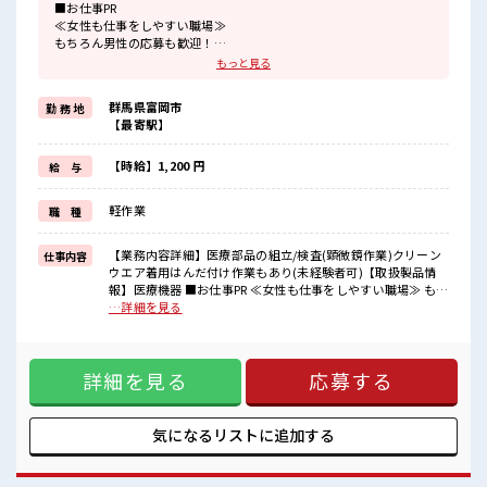
■お仕事PR
≪女性も仕事をしやすい職場≫
もちろん男性の応募も歓迎！
≪プライベートが充実する≫
もっと見る
場合によってはお願いすることもありますが、
残業はほとんどナシ！
群馬県富岡市
勤 務 地
≪週休2日制≫
【最寄駅】
週末は家族や友人と一緒にプライベート満喫！
≪機能的な制服アリ≫
制服があるので、
【時給】1,200 円
給 与
毎日の服装の悩み解消♪
≪未経験OKの仕事≫
軽作業
職 種
新しいことにチャレンジするのは不安だけど、
しっかり働く環境が整っています！
イチからスキルUP・ステップUP目指していきましょう！
【業務内容詳細】医療部品の組立/検査(顕微鏡作業)クリーン
仕事内容
ウエア着用はんだ付け作業もあり(未経験者可)【取扱製品情
■職場の雰囲気
報】医療機器 ■お仕事PR ≪女性も仕事をしやすい職場≫ もち
女性が多めの職場です♪
ろん男性の応募も歓迎！ ≪プライベートが充実する≫ 場合に
…詳細を見る
活気あふれる20代活躍中の職場です☆
よってはお願いすることもありますが、 残業はほとんどナ
休憩室でホッと一息リフレッシュ！
シ！ ≪週休2日制≫ 週末は家族や友人と一緒にプライベート
職場にはロッカー完備！
満喫！ ≪機能的な制服アリ≫ 制服があるので、 毎日の服装の
私物の置きすぎには注意が必要ですね★
詳細を見る
応募する
悩み解消♪ ≪未経験OKの仕事≫ 新しいことにチャレンジす
るのは不安だけど、 しっかり働く環境が整っています！ イチ
からスキルUP・ステップUP目指していきましょう！ ■職場
の雰囲気 女性が多めの職場です♪ 活気あふれる20代活躍中の
気になるリストに
追加する
職場です☆ 休憩室でホッと一息リフレッシュ！ 職場にはロッ
カー完備！ 私物の置きすぎには注意が必要ですね★