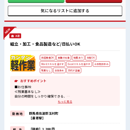
が整っています！ イチからスキルUP・ステップUP目指して
いきましょう！ ≪自分に向いている仕事が探せる≫ 困った事
気になるリストに
追加する
などがあれば、 担当がしっかりサポートします！ ■職場の雰
囲気 明るすぎたり奇抜過ぎなければヘアカラーOK！ 休憩室
完備でランチや休憩も充実しそう♪ ロッカーあり！ 安心して
お仕事に集中♪ 残業はほとんどありません！
派遣
組立・加工・食品製造など/日払いOK
未経験者OK
長期の仕事
制服あり
染髪OK
Wordスキルを活かす
Excelスキルを活かす
土日祝日休み
残業なし
女性多め
30代が活躍
おすすめポイント
■お仕事PR
≪残業基本なし≫
自分の時間をしっかり確保できる、
残業基本ナシのお仕事♪
もっと見る
オンとオフをきっちり切り替えたい方にオススメ！
≪女性も活躍できる職場≫
群馬県佐波郡玉村町
勤 務 地
もちろん男性の応募も歓迎です！
【最寄駅】
≪週休2日制≫
週末は家族や友人と一緒にプライベート満喫！
≪ヘアカラーOKで自由な雰囲気の職場≫
【時給】1,200 円
給 与