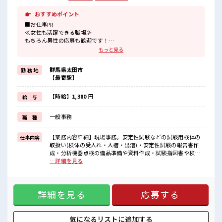
おすすめポイント
■お仕事PR
≪女性も活躍できる職場≫
もちろん男性の応募も歓迎です！
≪無理なく働ける≫
もっと見る
場合によってはお願いすることもありますが、
残業はほとんどナシ！
群馬県太田市
勤 務 地
≪週休2日制≫
【最寄駅】
週末は家族や友人と一緒にプライベート満喫！
≪モチベーションもUP≫
派手過ぎなければ髪型や髪色自由♪
【時給】1,380 円
給 与
(規定有)制服があると毎日の服選びに悩まずOK♪
≪未経験でも活躍できる≫
一般事務
職 種
新しいことにチャレンジするのは不安だけど、
しっかり働く環境が整っています！
イチからスキルUP・ステップUP目指していきましょう！
【業務内容詳細】現場事務。安定性試験などの試験用検体の
仕事内容
取扱い(検体の受入れ・入槽・出漕)・安定性試験の報告書作
■職場の雰囲気
成・分析機器点検の備品準備や資料作成・試験指図書や検体
女性多めで休み時間は女子トークがあふれる職場です！
採取容器の準備【取扱い製品】医薬品 ■お仕事PR ≪女性も活
…詳細を見る
もちろん男性の応募もOKですよ！
躍できる職場≫ もちろん男性の応募も歓迎です！ ≪無理なく
明るすぎたり奇抜過ぎなければヘアカラーOK！
働ける≫ 場合によってはお願いすることもありますが、 残業
はほとんどナシ！ ≪週休2日制≫ 週末は家族や友人と一緒に
詳細を見る
応募する
プライベート満喫！ ≪モチベーションもUP≫ 派手過ぎなけれ
ば髪型や髪色自由♪ (規定有)制服があると毎日の服選びに悩
まずOK♪ ≪未経験でも活躍できる≫ 新しいことにチャレン
ジするのは不安だけど、 しっかり働く環境が整っています！
気になるリストに
追加する