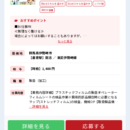
Wordスキルを活かす
Excelスキルを活かす
シフト制
30代が活躍
おすすめポイント
■お仕事PR
≪無理なく働ける≫
場合によってはお願いすることもありますが、
残業はほとんどナシ！
もっと見る
≪髪色自由で自分らしく働く≫
明るすぎたり奇抜でなければ基本的に自由！
群馬県伊勢崎市
勤 務 地
(規定有)≪ラクラク制服アリ≫
【最寄駅】剛志 ／ 東武伊勢崎線
制服があるので、
毎日の服装の悩み解消♪
≪未経験OKの仕事≫
【時給】1,400 円
給 与
新しいことにチャレンジするのは不安だけど、
しっかり働く環境が整っています！
製造（加工)
職 種
イチからスキルUP・ステップUP目指していきましょう！
≪自分に向いている仕事が探せる≫
困った事などがあれば、
【業務内容詳細】プラスチックフィルムの製造オペレーター
仕事内容
担当がしっかりサポートします！
フィルムシートの検品作業※簡易的部品梱包時に必要になる
ラップ(ストレッチフィルム)の検査、機械OP【取扱製品情
■職場の雰囲気
報】 フィルムシート ■お仕事PR ≪無理なく働ける≫ 場合に
…詳細を見る
明るすぎたり奇抜過ぎなければヘアカラーOK！
よってはお願いすることもありますが、 残業はほとんどナ
休憩室完備でランチや休憩も充実しそう♪
シ！ ≪髪色自由で自分らしく働く≫ 明るすぎたり奇抜でなけ
ロッカーあり！
れば基本的に自由！ (規定有)≪ラクラク制服アリ≫ 制服があ
安心してお仕事に集中♪
詳細を見る
応募する
るので、 毎日の服装の悩み解消♪ ≪未経験OKの仕事≫ 新し
残業はほとんどありません！
いことにチャレンジするのは不安だけど、 しっかり働く環境