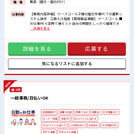
製造（組立・組み付け）
職 種
新しいことにチャレンジするのは不安だけど、
しっかり働く環境が整っています！
イチからスキルUP・ステップUP目指していきましょう！
【業務内容詳細】 ナースコール子機の組立作業PCでの基幹シ
仕事内容
ステム操作 工数入力程度【取扱製品情報】 ナースコール ■
■職場の雰囲気
お仕事PR ≪定時で帰ろう≫ 自分の時間をしっかり確保でき
女性多めで休み時間は女子トークがあふれる職場です！
る、 残業基本ナシのお仕事♪ ≪女性も活躍中の職場≫ もちろ
…詳細を見る
もちろん男性の応募もOKですよ！
ん男性の応募もOKですよ！ ≪土日祝休のお仕事≫ 家族や友
キバツ過ぎなければ髪色・髪型は自由！
人と一緒にプライベート満喫！ ≪ヘアカラーOKで自由な雰囲
あなたの個性を大事にできます♪
気の職場≫ 明るすぎたり奇抜でなければ基本的に自由！ (規
詳細を見る
応募する
定有)制服があると毎日の服選びに悩まずOK♪ ≪未経験の方
も大カンゲイ≫ 新しいことにチャレンジするのは不安だけ
ど、 しっかり働く環境が整っています！ イチからスキルUP・
ステップUP目指していきましょう！ ■職場の雰囲気 女性多め
気になるリストに
追加する
で休み時間は女子トークがあふれる職場です！ もちろん男性
の応募もOKですよ！ キバツ過ぎなければ髪色・髪型は自由！
あなたの個性を大事にできます♪
派遣
一般事務/日払いOK
未経験者OK
長期の仕事
残業少なめ
制服あり
休憩室あり
ロッカー完備
染髪OK
Wordスキルを活かす
Excelスキルを活かす
土日祝日休み
女性多め
平均年齢20代
30代が活躍
50代以上も活躍