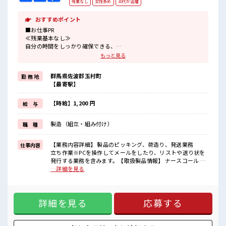
残業なし
女性多め
30代が活躍
おすすめポイント
■お仕事PR
≪残業基本なし≫
自分の時間をしっかり確保できる、
残業基本ナシのお仕事♪
もっと見る
オンとオフをきっちり切り替えたい方にオススメ！
≪女性も活躍中の職場≫
群馬県佐波郡玉村町
勤 務 地
もちろん男性の応募もOKですよ！
【最寄駅】
≪週休2日制≫
週末は家族や友人と一緒にプライベート満喫！
≪モチベーションもUP≫
【時給】1,200 円
給 与
派手過ぎなければ髪型や髪色自由♪
(規定有)≪ラクラク制服アリ≫
製造（組立・組み付け）
職 種
制服があるので、
毎日の服装の悩み解消♪
≪収入アップを目指せる≫
【業務内容詳細】 製品のピッキング、荷造り、発送業務
仕事内容
高時給だらけの派遣のお仕事です！
立ち作業※PCを操作してメールをしたり、リストや送り状を
発行する業務を含みます。【取扱製品情報】 ナースコール ■
■職場の雰囲気
お仕事PR ≪残業基本なし≫ 自分の時間をしっかり確保でき
…詳細を見る
女性も活躍しやすい雰囲気の職場です！
る、 残業基本ナシのお仕事♪ オンとオフをきっちり切り替え
明るすぎたり奇抜過ぎなければヘアカラーOK！
たい方にオススメ！ ≪女性も活躍中の職場≫ もちろん男性の
ピタっと定時退社！
応募もOKですよ！ ≪週休2日制≫ 週末は家族や友人と一緒に
残業は基本ナシ♪
詳細を見る
応募する
プライベート満喫！ ≪モチベーションもUP≫ 派手過ぎなけれ
ば髪型や髪色自由♪ (規定有)≪ラクラク制服アリ≫ 制服があ
るので、 毎日の服装の悩み解消♪ ≪収入アップを目指せる≫
高時給だらけの派遣のお仕事です！ ■職場の雰囲気 女性も活