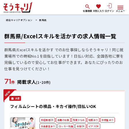
仕事検索
お気に入り
ログイン
メニュー
綜合キャリアオプション
群馬県
群馬県/Excelスキルを活かすの求人情報一覧
群馬県/Excelスキルを活かす でのお仕事探しならそうキャリ！同じ就
業場所での時給No.1を目指しています！日払い対応、全国各地に寮を
完備しているので安心してお仕事ができます。あなたにぴったりのお
仕事を見つけてください！
71
掲載求人
件
(1~20件)
派遣
フィルムシートの検品・キカイ操作/日払いOK
未経験者OK
長期の仕事
残業少なめ
制服あり
休憩室あり
社員食堂あり
ロッカー完備
染髪OK
ピアスOK