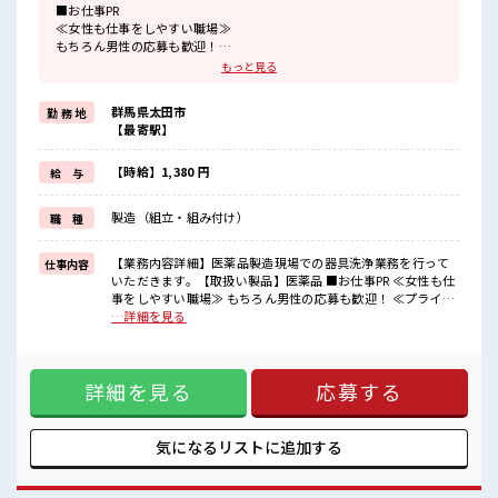
■お仕事PR
≪女性も仕事をしやすい職場≫
もちろん男性の応募も歓迎！
≪プライベートが充実する≫
もっと見る
場合によってはお願いすることもありますが、
残業はほとんどナシ！
群馬県太田市
勤 務 地
≪完全週休二日制≫
【最寄駅】
週末は家族や友人と一緒にプライベート満喫！
≪モチベーションもUP≫
派手過ぎなければ髪型や髪色自由♪
【時給】1,380 円
給 与
(規定有)≪動きやすい制服アリ≫
制服があるので、
製造（組立・組み付け）
職 種
毎日の服装の悩み解消♪
≪様々なお仕事をご提案≫
一人で悩まず気軽に相談できる、
【業務内容詳細】医薬品製造現場での器具洗浄業務を行って
仕事内容
派遣のお仕事です！
いただきます。【取扱い製品】医薬品 ■お仕事PR ≪女性も仕
事をしやすい職場≫ もちろん男性の応募も歓迎！ ≪プライベ
■職場の雰囲気
ートが充実する≫ 場合によってはお願いすることもあります
…詳細を見る
女性が多めの職場です♪
が、 残業はほとんどナシ！ ≪完全週休二日制≫ 週末は家族や
キバツ過ぎなければ髪色・髪型は自由！
友人と一緒にプライベート満喫！ ≪モチベーションもUP≫ 派
あなたの個性を大事にできます♪
手過ぎなければ髪型や髪色自由♪ (規定有)≪動きやすい制服
ウレシイ土日祝休み！
詳細を見る
応募する
アリ≫ 制服があるので、 毎日の服装の悩み解消♪ ≪様々なお
「しっかり働いてしっかり休む！
仕事をご提案≫ 一人で悩まず気軽に相談できる、 派遣のお仕
」って大事ですよね！
事です！ ■職場の雰囲気 女性が多めの職場です♪ キバツ過ぎ
なければ髪色・髪型は自由！ あなたの個性を大事にできます
気になるリストに
追加する
♪ ウレシイ土日祝休み！ 「しっかり働いてしっかり休む！ 」
って大事ですよね！