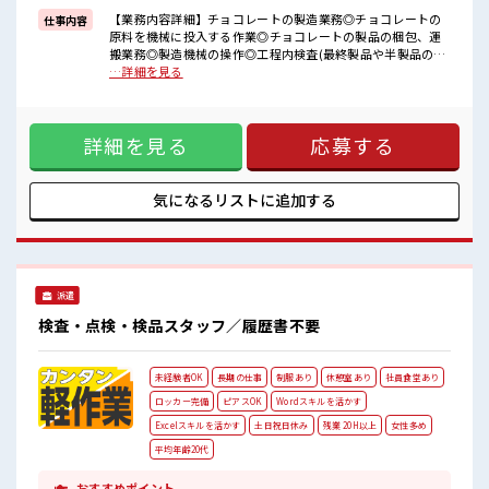
【業務内容詳細】チョコレートの製造業務◎チョコレートの
仕事内容
■職場の雰囲気
原料を機械に投入する作業◎チョコレートの製品の梱包、運
“コジンマリ”が好きな方にもお勧め！！
搬業務◎製造機械の操作◎工程内検査(最終製品や半製品の品
少人数の職場です♪
質検査)◎設備の点検やメンテナンス【取扱製品情報】チョコ
…詳細を見る
活気あふれる20代活躍中の職場です☆
レート ■お仕事PR ≪プライベートが充実する≫ 場合によって
一息つける休憩スペースもあります！
はお願いすることもありますが、 残業はほとんどナシ！ ≪ラ
クラク制服アリ≫ 制服があるので、 毎日の服装の悩み解消♪
詳細を見る
応募する
≪未経験でも活躍できる≫ 新しいことにチャレンジするのは
不安だけど、 しっかり働く環境が整っています！ イチからス
キルUP・ステップUP目指していきましょう！ ≪様々なお仕
事をご提案≫ 一人で悩まず気軽に相談できる、 派遣のお仕事
気になるリストに
追加する
です！ ■職場の雰囲気 “コジンマリ”が好きな方にもお勧
め！！ 少人数の職場です♪ 活気あふれる20代活躍中の職場で
す☆ 一息つける休憩スペースもあります！
派遣
検査・点検・検品スタッフ／履歴書不要
未経験者OK
長期の仕事
制服あり
休憩室あり
社員食堂あり
ロッカー完備
ピアスOK
Wordスキルを活かす
Excelスキルを活かす
土日祝日休み
残業 20H以上
女性多め
平均年齢20代
おすすめポイント