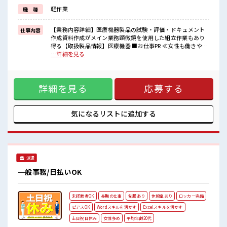
≪未経験の方も大カンゲイ≫
軽作業
職 種
新しいことにチャレンジするのは不安だけど、
しっかり働く環境が整っています！
イチからスキルUP・ステップUP目指していきましょう！
【業務内容詳細】医療機器製品の試験・評価・ドキュメント
仕事内容
作成資料作成がメイン業務顕微鏡を使用した組立作業もあり
■職場の雰囲気
得る【取扱製品情報】医療機器 ■お仕事PR ≪女性も働きやす
女性が多い職場ですが男女は問いません！
い職場≫ もちろん男性の応募も歓迎ですよ！ ≪残業で稼げる
…詳細を見る
応募お待ちしております！
≫ 高収入を希望される方にオススメ。 残業は月20時間以上あ
≪20代の方が多数活躍中の職場≫
ります♪ ≪週休2日制≫ 週末は家族や友人と一緒にプライベ
休憩室で楽しくランチ♪
ート満喫！ ≪動きやすい制服アリ≫ 制服があるので、 毎日の
時間があれば昼寝もしちゃおう！
詳細を見る
応募する
服装の悩み解消♪ ≪未経験の方も大カンゲイ≫ 新しいことに
チャレンジするのは不安だけど、 しっかり働く環境が整って
います！ イチからスキルUP・ステップUP目指していきまし
ょう！ ■職場の雰囲気 女性が多い職場ですが男女は問いませ
気になるリストに
追加する
ん！ 応募お待ちしております！ ≪20代の方が多数活躍中の職
場≫ 休憩室で楽しくランチ♪ 時間があれば昼寝もしちゃお
う！
派遣
一般事務/日払いOK
未経験者OK
長期の仕事
制服あり
休憩室あり
ロッカー完備
ピアスOK
Wordスキルを活かす
Excelスキルを活かす
土日祝日休み
女性多め
平均年齢20代