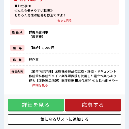
■お仕事PR
≪女性も働きやすい職場≫
もちろん男性の応募も歓迎ですよ！
≪残業で収入アップ≫
もっと見る
高収入を希望される方にオススメ。
残業は月20時間以上あります♪
群馬県富岡市
勤 務 地
≪完全週休二日制≫
【最寄駅】
週末は家族や友人と一緒にプライベート満喫！
≪動きやすい制服アリ≫
制服があるので、
【時給】1,200 円
給 与
毎日の服装の悩み解消♪
≪未経験OKの仕事≫
軽作業
職 種
新しいことにチャレンジするのは不安だけど、
しっかり働く環境が整っています！
イチからスキルUP・ステップUP目指していきましょう！
【業務内容詳細】医療機器製品の試験・評価・ドキュメント
仕事内容
作成資料作成がメイン業務顕微鏡を使用した組立作業もあり
■職場の雰囲気
得る【取扱製品情報】医療機器 ■お仕事PR ≪女性も働きやす
女性が多い職場ですが男女は問いません！
い職場≫ もちろん男性の応募も歓迎ですよ！ ≪残業で収入ア
…詳細を見る
応募お待ちしております！
ップ≫ 高収入を希望される方にオススメ。 残業は月20時間以
≪20代の方が多数活躍中の職場≫
上あります♪ ≪完全週休二日制≫ 週末は家族や友人と一緒に
休憩室で楽しくランチ♪
プライベート満喫！ ≪動きやすい制服アリ≫ 制服があるの
時間があれば昼寝もしちゃおう！
詳細を見る
応募する
で、 毎日の服装の悩み解消♪ ≪未経験OKの仕事≫ 新しいこ
とにチャレンジするのは不安だけど、 しっかり働く環境が整
っています！ イチからスキルUP・ステップUP目指していき
ましょう！ ■職場の雰囲気 女性が多い職場ですが男女は問い
気になるリストに
追加する
ません！ 応募お待ちしております！ ≪20代の方が多数活躍中
の職場≫ 休憩室で楽しくランチ♪ 時間があれば昼寝もしちゃ