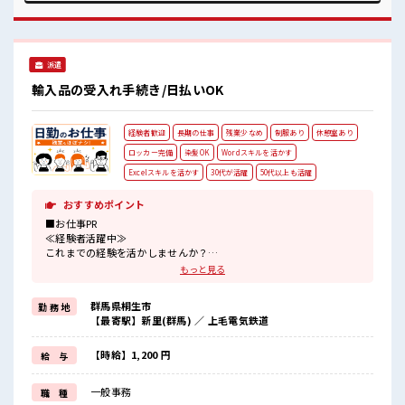
あり！ 安心してお仕事に集中♪
派遣
輸入品の受入れ手続き/日払いOK
経験者歓迎
長期の仕事
残業少なめ
制服あり
休憩室あり
ロッカー完備
染髪OK
Wordスキルを活かす
Excelスキルを活かす
30代が活躍
50代以上も活躍
おすすめポイント
■お仕事PR
≪経験者活躍中≫
これまでの経験を活かしませんか？
ブランクがあっても大丈夫♪
もっと見る
経験はちょっとだけ…という方もOK！
≪時間にメリハリを≫
群馬県桐生市
勤 務 地
残業はほとんどナシ！
【最寄駅】新里(群馬) ／ 上毛電気鉄道
場合によってはお願いすることもあります♪
≪髪型自由≫
基本的に髪色自由で明るすぎたり奇抜でなければOKです！
【時給】1,200 円
給 与
(規定有)≪機能的な制服アリ≫
制服があるので、
一般事務
職 種
毎日の服装の悩み解消♪