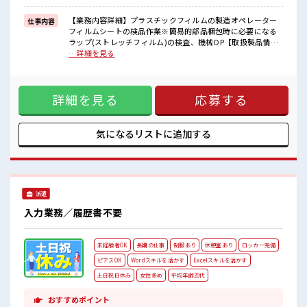
≪様々なお仕事をご提案≫
一人で悩まず気軽に相談できる、
【業務内容詳細】プラスチックフィルムの製造オペレーター
仕事内容
派遣のお仕事です！
フィルムシートの検品作業※簡易的部品梱包時に必要になる
ラップ(ストレッチフィルム)の検査、機械OP【取扱製品情
■職場の雰囲気
報】 フィルムシート ■お仕事PR ≪無理なく働ける≫ 場合に
…詳細を見る
髪型・髪色自由♪
よってはお願いすることもありますが、 残業はほとんどナ
派手過ぎなければOKだから、
シ！ ≪モチベーションもUP≫ 派手過ぎなければ髪型や髪色自
モチベーションもUP！
由♪ (規定有)≪機能的な制服アリ≫ 制服があるので、 毎日の
休憩時間にゆっくりできるスペース完備！
詳細を見る
応募する
服装の悩み解消♪ ≪未経験でも活躍できる≫ 新しいことにチ
持ち物が多いあなたにもぴったり☆
ャレンジするのは不安だけど、 しっかり働く環境が整ってい
ロッカー付き職場♪
ます！ イチからスキルUP・ステップUP目指していきましょ
う！ ≪様々なお仕事をご提案≫ 一人で悩まず気軽に相談でき
気になるリストに
追加する
る、 派遣のお仕事です！ ■職場の雰囲気 髪型・髪色自由♪
派手過ぎなければOKだから、 モチベーションもUP！ 休憩時
間にゆっくりできるスペース完備！ 持ち物が多いあなたにも
ぴったり☆ ロッカー付き職場♪
派遣
入力業務／履歴書不要
未経験者OK
長期の仕事
制服あり
休憩室あり
ロッカー完備
ピアスOK
Wordスキルを活かす
Excelスキルを活かす
土日祝日休み
女性多め
平均年齢20代
おすすめポイント