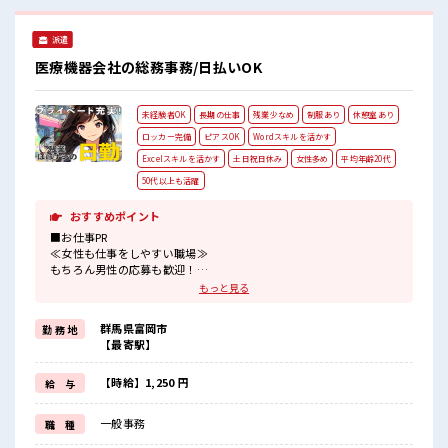
派遣
医療機器会社の総務事務/日払いOK
未経験者OK
長期の仕事
残業少なめ
制服あり
休憩室あり
ロッカー完備
ピアスOK
Wordスキルを活かす
Excelスキルを活かす
土日祝日休み
女性多め
平均年齢20代
50代以上も活躍
おすすめポイント
■お仕事PR
≪女性も仕事をしやすい職場≫
もちろん男性の応募も歓迎！
≪時間にメリハリを≫
もっと見る
残業はほとんどナシ！
場合によってはお願いすることもあります♪
群馬県富岡市
勤 務 地
≪完全週休二日制≫
【最寄駅】
週末は家族や友人と一緒にプライベート満喫！
≪ラクラク制服アリ≫
制服があるので、
【時給】1,250 円
給 与
毎日の服装の悩み解消♪
≪未経験の方も大カンゲイ≫
一般事務
職 種
新しいことにチャレンジするのは不安だけど、
しっかり働く環境が整っています！