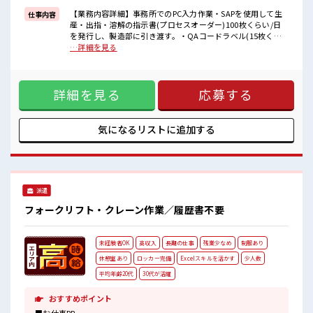
≪様々なお仕事をご提案≫
一人で悩まず気軽に相談できる、
【業務内容詳細】事務所でのPC入力作業・SAPを使用して生
仕事内容
派遣のお仕事です！
産・出指・溶解の指示書(プロセスオーダー)100枚くらい/日
を発行し、製造部に引き渡す。・QAコードラベル(15枚くら
■職場の雰囲気
い/日)を専用アプリで作成し伝票に貼付する。・エクセル入力
…詳細を見る
少人数の職場でこじんまり。
作業、データ集計※スケジューラー業務【取扱製品情報】チ
職場の仲間との交流もできちゃうかも？
ョコレート ■お仕事PR ≪自分の時間も大切≫ 残業はほとんど
20代が多数活躍中！
ナシ！ 場合によってはお願いすることもあります♪ ≪完全週
社会人経験が浅くてもOK！
詳細を見る
応募する
休二日制≫ 週末は家族や友人と一緒にプライベート満喫！ ≪
ここから経験積んでいきましょ！
機能的な制服アリ≫ 制服があるので、 毎日の服装の悩み解消
♪ ≪未経験の方も大カンゲイ≫ 新しいことにチャレンジする
のは不安だけど、 しっかり働く環境が整っています！ イチか
気になるリストに
追加する
らスキルUP・ステップUP目指していきましょう！ ≪様々な
お仕事をご提案≫ 一人で悩まず気軽に相談できる、 派遣のお
仕事です！ ■職場の雰囲気 少人数の職場でこじんまり。 職場
の仲間との交流もできちゃうかも？ 20代が多数活躍中！ 社会
人経験が浅くてもOK！ ここから経験積んでいきましょ！
派遣
フォークリフト・クレーン作業／履歴書不要
未経験者OK
高収入
長期の仕事
残業少なめ
制服あり
休憩室あり
ロッカー完備
Excelスキルを活かす
少人数
平均年齢20代
30代が活躍
おすすめポイント