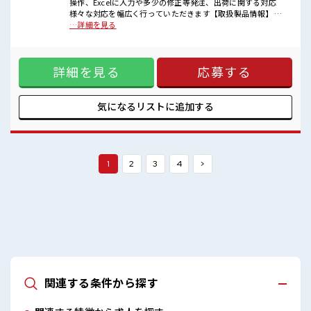
操作、Excelに入力や多少の修正等発注、出荷に関する対応
■職場の雰囲気
様々な対応を幅広く行っていただきます【取扱製品情報】 ■
髪型にこだわりのあるアナタは必見！
お仕事PR ≪経験者優遇≫ これまでの経験を活かしませんか？
…詳細を見る
髪型自由な職場！
ブランクがあっても大丈夫♪ 経験はちょっとだけ…という方
休憩室で楽しくおしゃべり！
もOK！ ≪時間にメリハリを≫ 残業はほとんどナシ！ 場合に
ストレス解消☆
よってはお願いすることもあります♪ ≪ヘアカラーOKで自由
ロッカーあり！
詳細を見る
応募する
な雰囲気の職場≫ 明るすぎたり奇抜でなければ基本的に自
安心してお仕事に集中♪
由！ (規定有)≪機能的な制服アリ≫ 制服があるので、 毎日の
残業はほとんどありません！
服装の悩み解消♪ ≪収入アップを目指せる≫ 高時給だらけの
派遣のお仕事です！ ■職場の雰囲気 髪型にこだわりのあるア
気になるリストに
追加する
ナタは必見！ 髪型自由な職場！ 休憩室で楽しくおしゃべり！
ストレス解消☆ ロッカーあり！ 安心してお仕事に集中♪ 残業
はほとんどありません！
1
2
3
4
>
関連する条件から探す