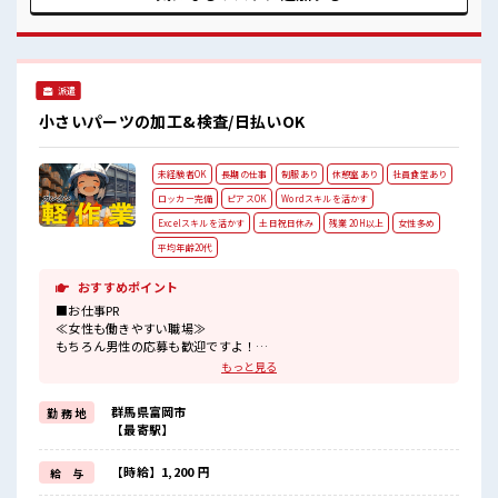
イチからスキルUP・ステップUP目指していきましょう！ ■
職場の雰囲気 女性多めで休み時間は女子トークがあふれる職
場です！ もちろん男性の応募もOKですよ！ 明るすぎたり奇
抜過ぎなければヘアカラーOK！
派遣
小さいパーツの加工&検査/日払いOK
未経験者OK
長期の仕事
制服あり
休憩室あり
社員食堂あり
ロッカー完備
ピアスOK
Wordスキルを活かす
Excelスキルを活かす
土日祝日休み
残業 20H以上
女性多め
平均年齢20代
おすすめポイント
■お仕事PR
≪女性も働きやすい職場≫
もちろん男性の応募も歓迎ですよ！
≪残業で稼げる≫
もっと見る
高収入を希望される方にオススメ。
残業は月20時間以上あります♪
群馬県富岡市
勤 務 地
≪週休2日制≫
【最寄駅】
週末は家族や友人と一緒にプライベート満喫！
≪動きやすい制服アリ≫
制服があるので、
【時給】1,200 円
給 与
毎日の服装の悩み解消♪