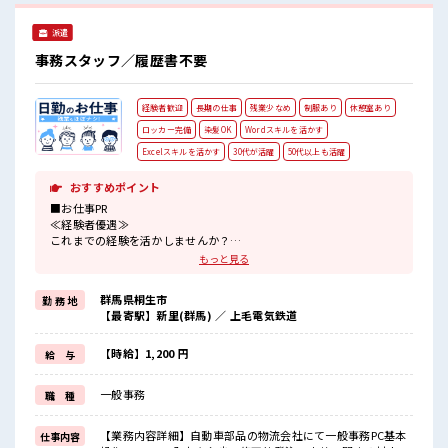
派遣
事務スタッフ／履歴書不要
経験者歓迎
長期の仕事
残業少なめ
制服あり
休憩室あり
ロッカー完備
染髪OK
Wordスキルを活かす
Excelスキルを活かす
30代が活躍
50代以上も活躍
おすすめポイント
■お仕事PR
≪経験者優遇≫
これまでの経験を活かしませんか？
ブランクがあっても大丈夫♪
もっと見る
経験はちょっとだけ…という方もOK！
≪時間にメリハリを≫
群馬県桐生市
勤 務 地
残業はほとんどナシ！
【最寄駅】新里(群馬) ／ 上毛電気鉄道
場合によってはお願いすることもあります♪
≪ヘアカラーOKで自由な雰囲気の職場≫
明るすぎたり奇抜でなければ基本的に自由！
【時給】1,200 円
給 与
(規定有)≪機能的な制服アリ≫
制服があるので、
一般事務
職 種
毎日の服装の悩み解消♪
≪収入アップを目指せる≫
高時給だらけの派遣のお仕事です！
【業務内容詳細】自動車部品の物流会社にて一般事務PC基本
仕事内容