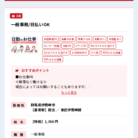
髪型自由な職場！
派遣
一般事務/日払いOK
未経験者OK
長期の仕事
残業少なめ
制服あり
休憩室あり
ロッカー完備
染髪OK
ピアスOK
Wordスキルを活かす
Excelスキルを活かす
土日祝日休み
少人数
40代以上も活躍
50代以上も活躍
おすすめポイント
■お仕事PR
≪無理なく働ける≫
場合によってはお願いすることもありますが、
残業はほとんどナシ！
もっと見る
≪完全週休二日制≫
週末は家族や友人と一緒にプライベート満喫！
群馬県伊勢崎市
勤 務 地
≪ヘアカラーOKで自由な雰囲気の職場≫
【最寄駅】剛志 ／ 東武伊勢崎線
明るすぎたり奇抜でなければ基本的に自由！
(規定有)≪動きやすい制服アリ≫
制服があるので、
【時給】1,350 円
給 与
毎日の服装の悩み解消♪
≪未経験の方も大カンゲイ≫
一般事務
職 種
新しいことにチャレンジするのは不安だけど、