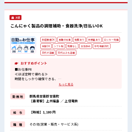
シイPoint☆ 20代活躍中のフレッシュな職場です☆
派遣
こんにゃく製品の調理補助・食器洗浄/日払いOK
未経験者OK
長期の仕事
制服あり
休憩室あり
ロッカー完備
染髪OK
シフト制
残業なし
女性多め
平均年齢20代
30代が活躍
50代以上も活躍
おすすめポイント
■お仕事PR
≪ほぼ定時で帰れる≫
時間をしっかり確保できる、
残業基本ナシのお仕事♪
もっと見る
オンとオフをきっちり切り替えたい方にオススメ！
≪女性も活躍中の職場≫
群馬県甘楽郡甘楽町
勤 務 地
もちろん男性の応募もOKですよ！
【最寄駅】上州福島 ／ 上信電鉄
≪髪色自由で自分らしく働く≫
明るすぎたり奇抜でなければ基本的に自由！
(規定有)制服があると毎日の服選びに悩まずOK♪
【時給】1,180 円
給 与
≪未経験の方も大カンゲイ≫
新しいことにチャレンジするのは不安だけど、
その他(営業・販売・サービス系)
職 種
しっかり働く環境が整っています！
イチからスキルUP・ステップUP目指していきましょう！