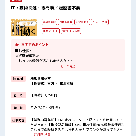
IT・技術関連・専門職／履歴書不要
経験者歓迎
長期の仕事
休憩室あり
ロッカー完備
残業 20H以上
50代以上も活躍
おすすめポイント
■お仕事PR
≪経験者優遇≫
これまでの経験を活かしませんか？
ブランクがあっても大丈夫♪
もっと見る
経験はちょっとだけ…という方もOK！
≪残業多めでがっつり稼ぐ≫
群馬県館林市
勤 務 地
高収入を希望される方にオススメ。
【最寄駅】古河 ／ 東北本線
残業は月20時間以上あります♪
≪自分に向いている仕事が探せる≫
困った事などがあれば、
【時給】1,350 円
給 与
担当がしっかりサポートします！
その他(IT・技術系)
職 種
■職場の雰囲気
休憩室で楽しくランチ♪
時間があれば昼寝もしちゃおう！
【業務内容詳細】CADオペレーター上記ソフトを使用してい
仕事内容
持ち物が多いあなたにもぴったり☆
ただきます【取扱製品情報】CAD ■お仕事PR ≪経験者優遇≫
ロッカー付き職場♪
これまでの経験を活かしませんか？ ブランクがあっても大丈
残業が多めだからしっかり稼ぎたい方にもオススメ！
夫♪ 経験はちょっとだけ…という方もOK！ ≪残業多めでが
…詳細を見る