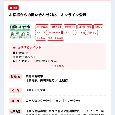
の仲間との交流もできちゃうかも？ 20代が多数活躍中！ 社会
人経験が浅くてもOK！ ここから経験積んでいきましょ！
派遣
お客様からの問い合わせ対応／オンライン登録
未経験者OK
長期の仕事
休憩室あり
ロッカー完備
染髪OK
ピアスOK
タトゥーOK
ネイルOK
シフト制
残業なし
女性多め
50代以上も活躍
おすすめポイント
■お仕事PR
≪定時で帰ろう≫
自分の時間をしっかり確保できる、
残業基本ナシのお仕事♪
もっと見る
≪女性も仕事をしやすい職場≫
もちろん男性の応募も歓迎！
群馬県高崎市
勤 務 地
≪モチベーションもUP≫
【最寄駅】高崎問屋町 ／ 上越線
派手過ぎなければ髪型や髪色自由♪
(規定有)≪未経験OKの仕事≫
新しいことにチャレンジするのは不安だけど、
【時給】1,300 円
給 与
しっかり働く環境が整っています！
イチからスキルUP・ステップUP目指していきましょう！
コールセンター(テレフォンオペレーター)
職 種
≪自分に向いている仕事が探せる≫
困った事などがあれば、
担当がしっかりサポートします！
【業務内容詳細】車検や整備の割引案内のコールセンター業
仕事内容