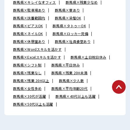
群馬県×キレイなオフィス
群馬県×残業少なめ
群馬県×駐車場あり
群馬県×寮あり
群馬県×扶養範囲内
群馬県×染髪OK
群馬県×ピアスOK
群馬県×タトゥーOK
群馬県×ネイルOK
群馬県×ロッカー完備
群馬県×休憩室あり
群馬県×社員食堂あり
群馬県×Wordスキルを活かす
群馬県×Excelスキルを活かす
群馬県×土日祝日休み
群馬県×シフト制
群馬県×平日休み
群馬県×残業なし
群馬県×残業 20H未満
群馬県×残業 20H以上
群馬県×少人数
群馬県×女性多め
群馬県×平均年齢20代
群馬県×30代が活躍
群馬県×40代以上も活躍
群馬県×50代以上も活躍