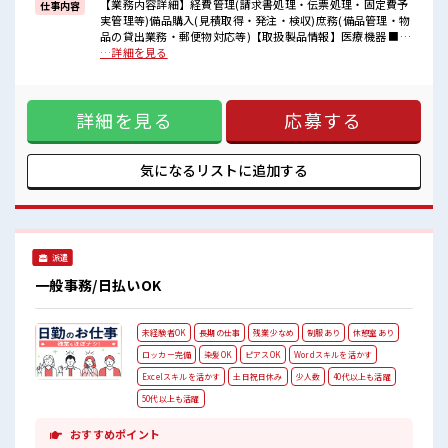
イチからスキルUP・ステップUP目指していきましょう！
【業務内容詳細】経費管理(請求書処理・伝票処理・固定費予
仕事内容
実管理等)備品購入(見積取得・発注・検収)庶務(備品管理・物
■職場の雰囲気
品の貸出業務・郵便物対応等)【取扱製品情報】医療機器 ■お
女性も活躍しやすい雰囲気の職場です！
仕事PR ≪女性も仕事をしやすい職場≫ もちろん男性の応募も
…詳細を見る
≪20代の方が多数活躍中の職場≫
歓迎！ ≪時間にメリハリを≫ 残業はほとんどナシ！ 場合によ
休憩室で楽しくランチ♪
ってはお願いすることもあります♪ ≪完全週休二日制≫ 週末
時間があれば昼寝もしちゃおう！
は家族や友人と一緒にプライベート満喫！ ≪ラクラク制服ア
ロッカーあり！
詳細を見る
応募する
リ≫ 制服があるので、 毎日の服装の悩み解消♪ ≪未経験の方
安心してお仕事に集中♪
も大カンゲイ≫ 新しいことにチャレンジするのは不安だけ
ど、 しっかり働く環境が整っています！ イチからスキルUP・
ステップUP目指していきましょう！ ■職場の雰囲気 女性も活
気になるリストに
追加する
躍しやすい雰囲気の職場です！ ≪20代の方が多数活躍中の職
場≫ 休憩室で楽しくランチ♪ 時間があれば昼寝もしちゃお
う！ ロッカーあり！ 安心してお仕事に集中♪
派遣
一般事務/日払いOK
未経験者OK
長期の仕事
残業少なめ
制服あり
休憩室あり
ロッカー完備
染髪OK
ピアスOK
Wordスキルを活かす
Excelスキルを活かす
土日祝日休み
少人数
40代以上も活躍
50代以上も活躍
おすすめポイント