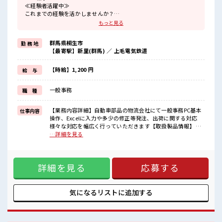
≪経験者活躍中≫
これまでの経験を活かしませんか？
ブランクがあっても大丈夫♪
もっと見る
経験はちょっとだけ…という方もOK！
≪時間にメリハリを≫
群馬県桐生市
勤 務 地
残業はほとんどナシ！
【最寄駅】新里(群馬) ／ 上毛電気鉄道
場合によってはお願いすることもあります♪
≪髪型自由≫
基本的に髪色自由で明るすぎたり奇抜でなければOKです！
【時給】1,200 円
給 与
(規定有)≪機能的な制服アリ≫
制服があるので、
一般事務
職 種
毎日の服装の悩み解消♪
≪収入アップを目指せる≫
高時給だらけの派遣のお仕事です！
【業務内容詳細】自動車部品の物流会社にて一般事務PC基本
仕事内容
操作、Excelに入力や多少の修正等発注、出荷に関する対応
■職場の雰囲気
様々な対応を幅広く行っていただきます【取扱製品情報】 ■
派手すぎなければ多少のヘアカラーもOKなのはウレシイPoint☆
お仕事PR ≪経験者活躍中≫ これまでの経験を活かしません
…詳細を見る
休憩室完備でランチや休憩も充実しそう♪
か？ ブランクがあっても大丈夫♪ 経験はちょっとだけ…とい
ロッカーあり！
う方もOK！ ≪時間にメリハリを≫ 残業はほとんどナシ！ 場
安心してお仕事に集中♪
合によってはお願いすることもあります♪ ≪髪型自由≫ 基本
詳細を見る
応募する
的に髪色自由で明るすぎたり奇抜でなければOKです！ (規定
有)≪機能的な制服アリ≫ 制服があるので、 毎日の服装の悩
み解消♪ ≪収入アップを目指せる≫ 高時給だらけの派遣のお
仕事です！ ■職場の雰囲気 派手すぎなければ多少のヘアカラ
気になるリストに
追加する
ーもOKなのはウレシイPoint☆ 休憩室完備でランチや休憩も
充実しそう♪ ロッカーあり！ 安心してお仕事に集中♪