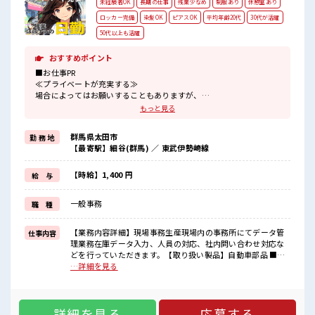
未経験者OK
長期の仕事
残業少なめ
制服あり
休憩室あり
ロッカー完備
染髪OK
ピアスOK
平均年齢20代
30代が活躍
50代以上も活躍
おすすめポイント
■お仕事PR
≪プライベートが充実する≫
場合によってはお願いすることもありますが、
残業はほとんどナシ！
もっと見る
≪ヘアカラーOKで自由な雰囲気の職場≫
明るすぎたり奇抜でなければ基本的に自由！
群馬県太田市
勤 務 地
(規定有)≪動きやすい制服アリ≫
【最寄駅】細谷(群馬) ／ 東武伊勢崎線
制服があるので、
毎日の服装の悩み解消♪
≪初めての仕事だけど自分にもできそう≫
【時給】1,400 円
給 与
新しいことにチャレンジするのは不安だけど、
しっかり働く環境が整っています！
一般事務
職 種
イチからスキルUP・ステップUP目指していきましょう！
■職場の雰囲気
【業務内容詳細】現場事務生産現場内の事務所にてデータ管
仕事内容
キバツ過ぎなければ髪色・髪型は自由！
理業務在庫データ入力、人員の対応、社内問い合わせ対応な
あなたの個性を大事にできます♪
どを行っていただきます。【取り扱い製品】自動車部品 ■お
≪20代の方が多数活躍中の職場≫
仕事PR ≪プライベートが充実する≫ 場合によってはお願いす
…詳細を見る
休憩室完備でランチや休憩も充実しそう♪
ることもありますが、 残業はほとんどナシ！ ≪ヘアカラー
OKで自由な雰囲気の職場≫ 明るすぎたり奇抜でなければ基本
的に自由！ (規定有)≪動きやすい制服アリ≫ 制服があるの
詳細を見る
応募する
で、 毎日の服装の悩み解消♪ ≪初めての仕事だけど自分にも