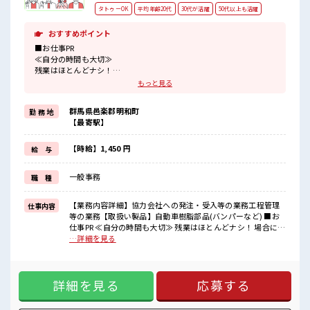
タトゥーOK
平均年齢20代
30代が活躍
50代以上も活躍
おすすめポイント
■お仕事PR
≪自分の時間も大切≫
残業はほとんどナシ！
場合によってはお願いすることもあります♪
もっと見る
≪髪型自由≫
基本的に髪色自由で明るすぎたり奇抜でなければOKです！
群馬県邑楽郡明和町
勤 務 地
(規定有)≪機能的な制服アリ≫
【最寄駅】
制服があるので、
毎日の服装の悩み解消♪
≪未経験OKの仕事≫
【時給】1,450 円
給 与
新しいことにチャレンジするのは不安だけど、
しっかり働く環境が整っています！
一般事務
職 種
イチからスキルUP・ステップUP目指していきましょう！
≪自分に合った期間で働ける≫
福利厚生が整った派遣のお仕事です！
【業務内容詳細】協力会社への発注・受入等の業務工程管理
仕事内容
等の業務【取扱い製品】自動車樹脂部品(バンパーなど) ■お
■職場の雰囲気
仕事PR ≪自分の時間も大切≫ 残業はほとんどナシ！ 場合によ
髪型・髪色自由♪
ってはお願いすることもあります♪ ≪髪型自由≫ 基本的に髪
…詳細を見る
派手過ぎなければOKだから、
色自由で明るすぎたり奇抜でなければOKです！ (規定有)≪機
モチベーションもUP！
能的な制服アリ≫ 制服があるので、 毎日の服装の悩み解消♪
20代活躍中のフレッシュな職場です☆
≪未経験OKの仕事≫ 新しいことにチャレンジするのは不安だ
しっかり休める休憩室あり！
詳細を見る
応募する
けど、 しっかり働く環境が整っています！ イチからスキル
オンオフの切替もできちゃう！
UP・ステップUP目指していきましょう！ ≪自分に合った期
間で働ける≫ 福利厚生が整った派遣のお仕事です！ ■職場の