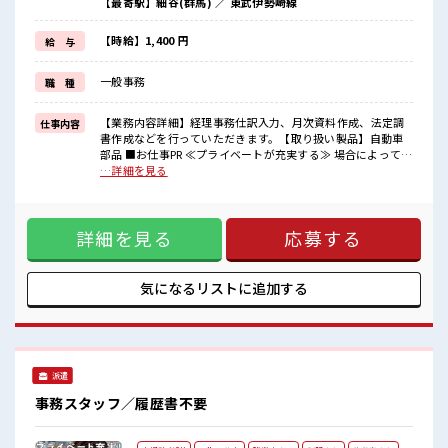
【最寄駅】細谷(群馬) ／ 東武伊勢崎線
制服があるので、
毎日の服装の悩み解消♪
≪未経験の方も大カンゲイ≫
【時給】1,400 円
給 与
新しいことにチャレンジするのは不安だけど、
しっかり働く環境が整っています！
一般事務
職 種
イチからスキルUP・ステップUP目指していきましょう！
≪自分に合った期間で働ける≫
福利厚生が整った派遣のお仕事です！
【業務内容詳細】経理事務仕訳入力、月次資料作成、法定調
仕事内容
書作成などを行っていただきます。【取り扱い製品】自動車
■職場の雰囲気
部品 ■お仕事PR ≪プライベートが充実する≫ 場合によっては
派手すぎなければ多少のヘアカラーもOKなのはウレシイPoint☆
お願いすることもありますが、 残業はほとんどナシ！ ≪モチ
…詳細を見る
活気あふれる20代活躍中の職場です☆
ベーションもUP≫ 派手過ぎなければ髪型や髪色自由♪ (規定
残業はほとんどありません！
有)≪動きやすい制服アリ≫ 制服があるので、 毎日の服装の
悩み解消♪ ≪未経験の方も大カンゲイ≫ 新しいことにチャレ
詳細を見る
応募する
ンジするのは不安だけど、 しっかり働く環境が整っていま
す！ イチからスキルUP・ステップUP目指していきましょ
う！ ≪自分に合った期間で働ける≫ 福利厚生が整った派遣の
お仕事です！ ■職場の雰囲気 派手すぎなければ多少のヘアカ
気になるリストに
追加する
ラーもOKなのはウレシイPoint☆ 活気あふれる20代活躍中の
職場です☆ 残業はほとんどありません！
派遣
事務スタッフ／履歴書不要