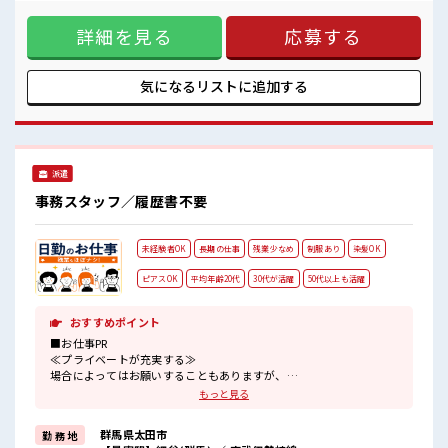
ずOK♪ ≪未経験OKの仕事≫ 新しいことにチャレンジするの
は不安だけど、 しっかり働く環境が整っています！ イチから
詳細を見る
応募する
スキルUP・ステップUP目指していきましょう！ ≪収入アッ
プを目指せる≫ 高時給だらけの派遣のお仕事です！ ■職場の
雰囲気 “コジンマリ”が好きな方にもお勧め！！ 少人数の職場
です♪ 休憩室完備でランチや休憩も充実しそう♪ 持ち物が多
気になるリストに
追加する
いあなたにもぴったり☆ ロッカー付き職場♪
派遣
事務スタッフ／履歴書不要
未経験者OK
長期の仕事
残業少なめ
制服あり
染髪OK
ピアスOK
平均年齢20代
30代が活躍
50代以上も活躍
おすすめポイント
■お仕事PR
≪プライベートが充実する≫
場合によってはお願いすることもありますが、
残業はほとんどナシ！
もっと見る
≪モチベーションもUP≫
派手過ぎなければ髪型や髪色自由♪
群馬県太田市
勤 務 地
(規定有)≪動きやすい制服アリ≫