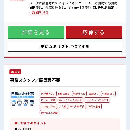
■職場の雰囲気
パークに設置されているバイキングコーナーの厨房での厨房
女性も活躍しやすい雰囲気の職場です！
補助業務、食器洗浄業務、その他付随業務【取扱製品情報】
髪型・髪色自由♪
こんにゃく ■お仕事PR ≪ほぼ定時で帰れる≫ 時間をしっかり
…詳細を見る
派手過ぎなければOKだから、
確保できる、 残業基本ナシのお仕事♪ オンとオフをきっちり
モチベーションもUP！
切り替えたい方にオススメ！ ≪女性も活躍できる職場≫ もち
活気あふれる20代活躍中の職場です☆
ろん男性の応募も歓迎です！ ≪ヘアカラーOKで自由な雰囲気
詳細を見る
応募する
の職場≫ 明るすぎたり奇抜でなければ基本的に自由！ (規定
有)制服があると毎日の服選びに悩まずOK♪ ≪未経験でも活
躍できる≫ 新しいことにチャレンジするのは不安だけど、 し
っかり働く環境が整っています！ イチからスキルUP・ステッ
気になるリストに
追加する
プUP目指していきましょう！ ■職場の雰囲気 女性も活躍しや
すい雰囲気の職場です！ 髪型・髪色自由♪ 派手過ぎなければ
OKだから、 モチベーションもUP！ 活気あふれる20代活躍中
の職場です☆
派遣
事務スタッフ／履歴書不要
未経験者OK
長期の仕事
残業少なめ
制服あり
休憩室あり
ロッカー完備
Wordスキルを活かす
Excelスキルを活かす
土日祝日休み
少人数
平均年齢20代
30代が活躍
50代以上も活躍
おすすめポイント
■お仕事PR