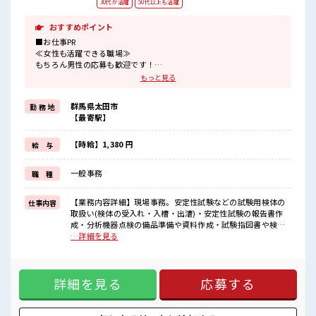
30代が活躍
50代以上も活躍
おすすめポイント
■お仕事PR
≪女性も活躍できる職場≫
もちろん男性の応募も歓迎です！
≪無理なく働ける≫
もっと見る
場合によってはお願いすることもありますが、
残業はほとんどナシ！
群馬県太田市
勤 務 地
≪週休2日制≫
【最寄駅】
週末は家族や友人と一緒にプライベート満喫！
≪モチベーションもUP≫
派手過ぎなければ髪型や髪色自由♪
【時給】1,380 円
給 与
(規定有)制服があると毎日の服選びに悩まずOK♪
≪未経験でも活躍できる≫
一般事務
職 種
新しいことにチャレンジするのは不安だけど、
しっかり働く環境が整っています！
イチからスキルUP・ステップUP目指していきましょう！
【業務内容詳細】現場事務。安定性試験などの試験用検体の
仕事内容
取扱い(検体の受入れ・入槽・出漕)・安定性試験の報告書作
■職場の雰囲気
成・分析機器点検の備品準備や資料作成・試験指図書や検体
女性多めで休み時間は女子トークがあふれる職場です！
採取容器の準備【取扱い製品】医薬品 ■お仕事PR ≪女性も活
…詳細を見る
もちろん男性の応募もOKですよ！
躍できる職場≫ もちろん男性の応募も歓迎です！ ≪無理なく
明るすぎたり奇抜過ぎなければヘアカラーOK！
働ける≫ 場合によってはお願いすることもありますが、 残業
はほとんどナシ！ ≪週休2日制≫ 週末は家族や友人と一緒に
詳細を見る
応募する
プライベート満喫！ ≪モチベーションもUP≫ 派手過ぎなけれ
ば髪型や髪色自由♪ (規定有)制服があると毎日の服選びに悩
まずOK♪ ≪未経験でも活躍できる≫ 新しいことにチャレン
ジするのは不安だけど、 しっかり働く環境が整っています！