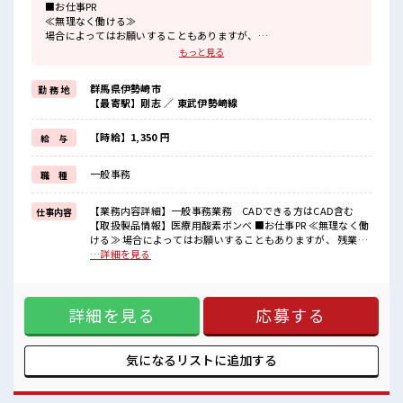
■お仕事PR
≪無理なく働ける≫
場合によってはお願いすることもありますが、
残業はほとんどナシ！
もっと見る
≪完全週休二日制≫
週末は家族や友人と一緒にプライベート満喫！
群馬県伊勢崎市
勤 務 地
≪ヘアカラーOKで自由な雰囲気の職場≫
【最寄駅】剛志 ／ 東武伊勢崎線
明るすぎたり奇抜でなければ基本的に自由！
(規定有)≪動きやすい制服アリ≫
制服があるので、
【時給】1,350 円
給 与
毎日の服装の悩み解消♪
≪未経験の方も大カンゲイ≫
一般事務
職 種
新しいことにチャレンジするのは不安だけど、
しっかり働く環境が整っています！
イチからスキルUP・ステップUP目指していきましょう！
【業務内容詳細】一般事務業務 CADできる方はCAD含む
仕事内容
【取扱製品情報】医療用酸素ボンベ ■お仕事PR ≪無理なく働
■職場の雰囲気
ける≫ 場合によってはお願いすることもありますが、 残業は
少人数でアットホームな雰囲気の職場！
ほとんどナシ！ ≪完全週休二日制≫ 週末は家族や友人と一緒
…詳細を見る
明るすぎたり奇抜過ぎなければヘアカラーOK！
にプライベート満喫！ ≪ヘアカラーOKで自由な雰囲気の職場
休憩室でホッと一息リフレッシュ！
≫ 明るすぎたり奇抜でなければ基本的に自由！ (規定有)≪動
ロッカーあり！
きやすい制服アリ≫ 制服があるので、 毎日の服装の悩み解消
安心してお仕事に集中♪
詳細を見る
応募する
♪ ≪未経験の方も大カンゲイ≫ 新しいことにチャレンジする
のは不安だけど、 しっかり働く環境が整っています！ イチか
らスキルUP・ステップUP目指していきましょう！ ■職場の
雰囲気 少人数でアットホームな雰囲気の職場！ 明るすぎたり
気になるリストに
追加する
奇抜過ぎなければヘアカラーOK！ 休憩室でホッと一息リフレ
ッシュ！ ロッカーあり！ 安心してお仕事に集中♪