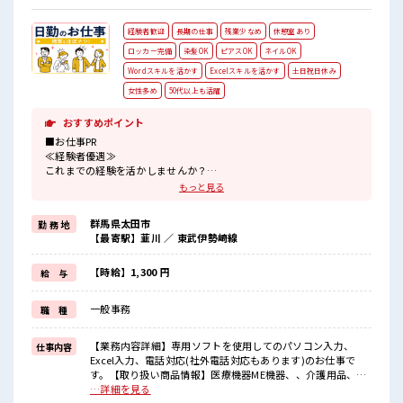
経験者歓迎
長期の仕事
残業少なめ
休憩室あり
ロッカー完備
染髪OK
ピアスOK
ネイルOK
Wordスキルを活かす
Excelスキルを活かす
土日祝日休み
女性多め
50代以上も活躍
おすすめポイント
■お仕事PR
≪経験者優遇≫
これまでの経験を活かしませんか？
ブランクがあっても大丈夫♪
もっと見る
経験はちょっとだけ…という方もOK！
≪女性も仕事をしやすい職場≫
群馬県太田市
勤 務 地
もちろん男性の応募も歓迎！
【最寄駅】韮川 ／ 東武伊勢崎線
≪プライベートが充実する≫
場合によってはお願いすることもありますが、
残業はほとんどナシ！
【時給】1,300 円
給 与
≪土日祝休のお仕事≫
家族や友人と一緒にプライベート満喫！
一般事務
職 種
≪ヘアカラーOKで自由な雰囲気の職場≫
明るすぎたり奇抜でなければ基本的に自由！
(規定有)
【業務内容詳細】専用ソフトを使用してのパソコン入力、
仕事内容
Excel入力、電話対応(社外電話対応もあります)のお仕事で
■職場の雰囲気
す。【取り扱い商品情報】医療機器ME機器、、介護用品、各
女性も活躍しやすい雰囲気の職場です！
種医療材料、メンテナンスサービスケア ■お仕事PR ≪経験者
…詳細を見る
明るすぎたり奇抜過ぎなければヘアカラーOK！