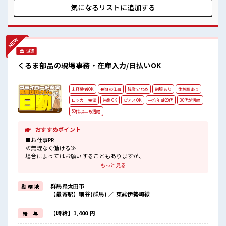
雰囲気 髪型・髪色自由♪ 派手過ぎなければOKだから、 モチ
気になるリストに
追加する
ベーションもUP！ 20代活躍中のフレッシュな職場です☆ し
っかり休める休憩室あり！ オンオフの切替もできちゃう！
派遣
くるま部品の現場事務・在庫入力/日払いOK
未経験者OK
長期の仕事
残業少なめ
制服あり
休憩室あり
ロッカー完備
染髪OK
ピアスOK
平均年齢20代
30代が活躍
50代以上も活躍
おすすめポイント
■お仕事PR
≪無理なく働ける≫
場合によってはお願いすることもありますが、
残業はほとんどナシ！
もっと見る
≪髪型自由≫
基本的に髪色自由で明るすぎたり奇抜でなければOKです！
群馬県太田市
勤 務 地
(規定有)≪ラクラク制服アリ≫
【最寄駅】細谷(群馬) ／ 東武伊勢崎線
制服があるので、
毎日の服装の悩み解消♪
≪未経験OKの仕事≫
【時給】1,400 円
給 与
新しいことにチャレンジするのは不安だけど、