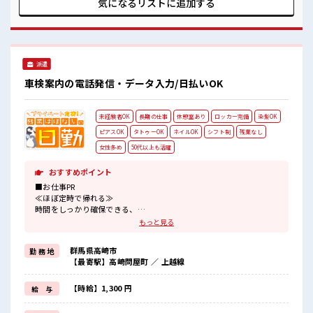
気になるリストに
追加する
イチからスキルUP・ステップUP目指していきましょう！ ■
職場の雰囲気 女性多めで休み時間は女子トークがあふれる職
場です！ もちろん男性の応募もOKですよ！ 明るすぎたり奇
抜過ぎなければヘアカラーOK！
派遣
車検案内の電話発信・データ入力/日払いOK
未経験者OK
長期の仕事
休憩室あり
ロッカー完備
染髪OK
ピアスOK
タトゥーOK
ネイルOK
シフト制
残業なし
女性多め
50代以上も活躍
おすすめポイント
■お仕事PR
≪ほぼ定時で帰れる≫
時間をしっかり確保できる、
残業基本ナシのお仕事♪
もっと見る
オンとオフをきっちり切り替えたい方にオススメ！
≪女性も働きやすい職場≫
群馬県高崎市
勤 務 地
もちろん男性の応募も歓迎ですよ！
【最寄駅】高崎問屋町 ／ 上越線
≪髪型自由≫
基本的に髪色自由で明るすぎたり奇抜でなければOKです！
(規定有)≪初めての仕事だけど自分にもできそう≫
【時給】1,300 円
給 与
新しいことにチャレンジするのは不安だけど、
しっかり働く環境が整っています！