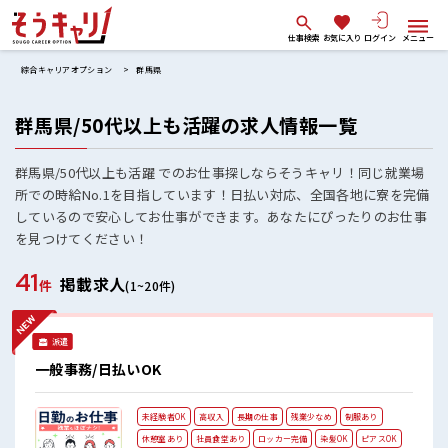
仕事検索
お気に入り
ログイン
メニュー
綜合キャリアオプション
群馬県
群馬県/50代以上も活躍の求人情報一覧
群馬県/50代以上も活躍 でのお仕事探しならそうキャリ！同じ就業場
所での時給No.1を目指しています！日払い対応、全国各地に寮を完備
しているので安心してお仕事ができます。あなたにぴったりのお仕事
を見つけてください！
41
掲載求人
件
(1~20件)
派遣
一般事務/日払いOK
未経験者OK
高収入
長期の仕事
残業少なめ
制服あり
休憩室あり
社員食堂あり
ロッカー完備
染髪OK
ピアスOK