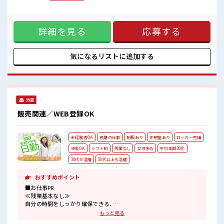
っつり稼ぐ≫ 高収入を希望される方にオススメ。 残業は月20
時間以上あります♪ ≪自分に向いている仕事が探せる≫ 困っ
た事などがあれば、 担当がしっかりサポートします！ ■職場
詳細を見る
応募する
の雰囲気 休憩室で楽しくランチ♪ 時間があれば昼寝もしちゃ
おう！ 持ち物が多いあなたにもぴったり☆ ロッカー付き職場
♪ 残業が多めだからしっかり稼ぎたい方にもオススメ！
気になるリストに
追加する
派遣
販売関連／WEB登録OK
未経験者OK
長期の仕事
制服あり
休憩室あり
ロッカー完備
染髪OK
シフト制
残業なし
女性多め
平均年齢20代
30代が活躍
50代以上も活躍
おすすめポイント
■お仕事PR
≪残業基本なし≫
自分の時間をしっかり確保できる、
残業基本ナシのお仕事♪
もっと見る
オンとオフをきっちり切り替えたい方にオススメ！