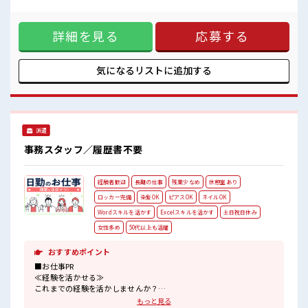
優遇≫ これまでの経験を活かしませんか？ ブランクがあって
しっかり休める休憩室あり！
も大丈夫♪ 経験はちょっとだけ…という方もOK！ ≪女性も
オンオフの切替もできちゃう！
仕事をしやすい職場≫ もちろん男性の応募も歓迎！ ≪プライ
残業はほとんどありません！
詳細を見る
応募する
ベートが充実する≫ 場合によってはお願いすることもありま
すが、 残業はほとんどナシ！ ≪土日祝休のお仕事≫ 家族や友
人と一緒にプライベート満喫！ ≪ヘアカラーOKで自由な雰囲
気の職場≫ 明るすぎたり奇抜でなければ基本的に自由！ (規
気になるリストに
追加する
定有) ■職場の雰囲気 女性も活躍しやすい雰囲気の職場で
す！ 明るすぎたり奇抜過ぎなければヘアカラーOK！ しっか
り休める休憩室あり！ オンオフの切替もできちゃう！ 残業は
ほとんどありません！
派遣
事務スタッフ／履歴書不要
経験者歓迎
長期の仕事
残業少なめ
休憩室あり
ロッカー完備
染髪OK
ピアスOK
ネイルOK
Wordスキルを活かす
Excelスキルを活かす
土日祝日休み
女性多め
50代以上も活躍
おすすめポイント
■お仕事PR
≪経験を活かせる≫
これまでの経験を活かしませんか？
ブランクがあっても大丈夫♪
もっと見る