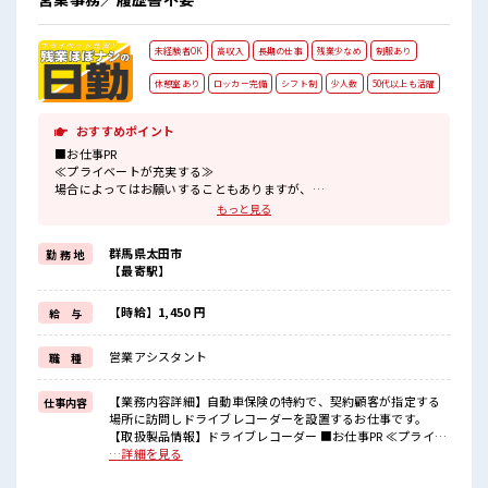
未経験者OK
高収入
長期の仕事
残業少なめ
制服あり
休憩室あり
ロッカー完備
シフト制
少人数
50代以上も活躍
おすすめポイント
■お仕事PR
≪プライベートが充実する≫
場合によってはお願いすることもありますが、
残業はほとんどナシ！
もっと見る
制服があると毎日の服選びに悩まずOK♪
≪未経験OKの仕事≫
群馬県太田市
勤 務 地
新しいことにチャレンジするのは不安だけど、
【最寄駅】
しっかり働く環境が整っています！
イチからスキルUP・ステップUP目指していきましょう！
≪収入アップを目指せる≫
【時給】1,450 円
給 与
高時給だらけの派遣のお仕事です！
営業アシスタント
職 種
■職場の雰囲気
“コジンマリ”が好きな方にもお勧め！！
少人数の職場です♪
【業務内容詳細】自動車保険の特約で、契約顧客が指定する
仕事内容
休憩室完備でランチや休憩も充実しそう♪
場所に訪問しドライブレコーダーを設置するお仕事です。
持ち物が多いあなたにもぴったり☆
【取扱製品情報】ドライブレコーダー ■お仕事PR ≪プライベ
ロッカー付き職場♪
ートが充実する≫ 場合によってはお願いすることもあります
…詳細を見る
が、 残業はほとんどナシ！ 制服があると毎日の服選びに悩ま