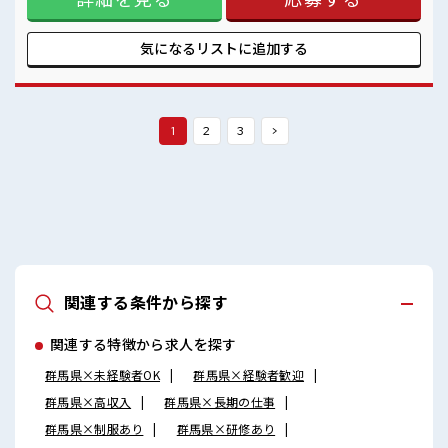
できそう≫ 新しいことにチャレンジするのは不安だけど、 し
っかり働く環境が整っています！ イチからスキルUP・ステッ
プUP目指していきましょう！ ■職場の雰囲気 キバツ過ぎなけ
気になるリストに
追加する
れば髪色・髪型は自由！ あなたの個性を大事にできます♪
≪20代の方が多数活躍中の職場≫ 休憩室完備でランチや休憩
も充実しそう♪
1
2
3
>
関連する条件から探す
関連する特徴から求人を探す
群馬県×未経験者OK
群馬県×経験者歓迎
群馬県×高収入
群馬県×長期の仕事
群馬県×制服あり
群馬県×研修あり