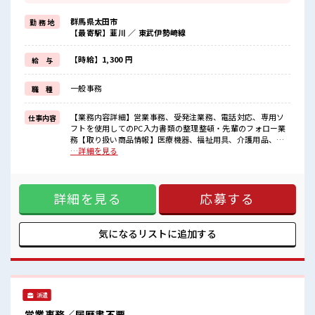
経験はちょっとだけ…という方もOK！
≪女性も働きやすい職場≫
群馬県太田市
勤 務 地
もちろん男性の応募も歓迎ですよ！
【最寄駅】韮川 ／ 東武伊勢崎線
≪プライベートが充実する≫
場合によってはお願いすることもありますが、
残業はほとんどナシ！
【時給】1,300 円
給 与
≪土日祝休のお仕事≫
家族や友人と一緒にプライベート満喫！
一般事務
職 種
≪髪型自由≫
基本的に髪色自由で明るすぎたり奇抜でなければOKです！
(規定有)≪様々なお仕事をご提案≫
【業務内容詳細】営業事務、受発注業務、電話対応、専用ソ
仕事内容
一人で悩まず気軽に相談できる、
フトを使用してのPC入力書類の整理整頓・先輩のフォロー業
派遣のお仕事です！
務【取り扱い商品情報】医療機器、福祉用具、介護用品、メ
ンテナンスサービスケア、ME機器、各種医療材料 ■お仕事PR
…詳細を見る
■職場の雰囲気
≪経験を活かせる≫ これまでの経験を活かしませんか？ ブラ
女性多めで休み時間は女子トークがあふれる職場です！
ンクがあっても大丈夫♪ 経験はちょっとだけ…という方も
もちろん男性の応募もOKですよ！
OK！ ≪女性も働きやすい職場≫ もちろん男性の応募も歓迎
キバツ過ぎなければ髪色・髪型は自由！
詳細を見る
応募する
ですよ！ ≪プライベートが充実する≫ 場合によってはお願い
あなたの個性を大事にできます♪
することもありますが、 残業はほとんどナシ！ ≪土日祝休の
お仕事≫ 家族や友人と一緒にプライベート満喫！ ≪髪型自由
≫ 基本的に髪色自由で明るすぎたり奇抜でなければOKです！
気になるリストに
追加する
(規定有)≪様々なお仕事をご提案≫ 一人で悩まず気軽に相談
できる、 派遣のお仕事です！ ■職場の雰囲気 女性多めで休み
時間は女子トークがあふれる職場です！ もちろん男性の応募
もOKですよ！ キバツ過ぎなければ髪色・髪型は自由！ あな
たの個性を大事にできます♪
派遣
営業事務／履歴書不要