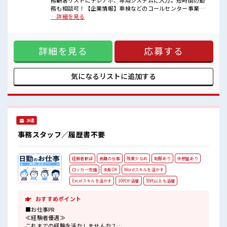
務顧客リストにテレアポ、専用システムに入力。短時間の勤
■職場の雰囲気
務も相談可！【企業情報】車検などのコールセンター事業、
女性が多い職場ですが男女は問いません！
事務局事業 ■お仕事PR ≪定時で帰ろう≫ 自分の時間をしっか
…詳細を見る
応募お待ちしております！
り確保できる、 残業基本ナシのお仕事♪ ≪女性も仕事をしや
キバツ過ぎなければ髪色・髪型は自由！
すい職場≫ もちろん男性の応募も歓迎！ ≪モチベーションも
あなたの個性を大事にできます♪
UP≫ 派手過ぎなければ髪型や髪色自由♪ (規定有)≪未経験
詳細を見る
応募する
OKの仕事≫ 新しいことにチャレンジするのは不安だけど、
しっかり働く環境が整っています！ イチからスキルUP・ステ
ップUP目指していきましょう！ ≪自分に向いている仕事が探
せる≫ 困った事などがあれば、 担当がしっかりサポートしま
気になるリストに
追加する
す！ ■職場の雰囲気 女性が多い職場ですが男女は問いませ
ん！ 応募お待ちしております！ キバツ過ぎなければ髪色・髪
型は自由！ あなたの個性を大事にできます♪
派遣
事務スタッフ／履歴書不要
経験者歓迎
長期の仕事
残業少なめ
制服あり
休憩室あり
ロッカー完備
染髪OK
Wordスキルを活かす
Excelスキルを活かす
30代が活躍
50代以上も活躍
おすすめポイント
■お仕事PR
≪経験者優遇≫
これまでの経験を活かしませんか？