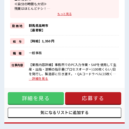
≪自分の時間も大切≫
残業はほとんどナシ！
場合によってはお願いすることもあります♪
もっと見る
≪完全週休二日制≫
週末は家族や友人と一緒にプライベート満喫！
群馬県高崎市
勤 務 地
≪機能的な制服アリ≫
【最寄駅】
制服があるので、
毎日の服装の悩み解消♪
≪未経験の方も大カンゲイ≫
【時給】1,350 円
給 与
新しいことにチャレンジするのは不安だけど、
しっかり働く環境が整っています！
一般事務
職 種
イチからスキルUP・ステップUP目指していきましょう！
≪様々なお仕事をご提案≫
一人で悩まず気軽に相談できる、
【業務内容詳細】事務所でのPC入力作業・SAPを使用して生
仕事内容
派遣のお仕事です！
産・出指・溶解の指示書(プロセスオーダー)100枚くらい/日
を発行し、製造部に引き渡す。・QAコードラベル(15枚くら
■職場の雰囲気
い/日)を専用アプリで作成し伝票に貼付する。・エクセル入力
…詳細を見る
少人数の職場でこじんまり。
作業、データ集計※スケジューラー業務【取扱製品情報】チ
職場の仲間との交流もできちゃうかも？
ョコレート ■お仕事PR ≪自分の時間も大切≫ 残業はほとんど
20代が多数活躍中！
ナシ！ 場合によってはお願いすることもあります♪ ≪完全週
社会人経験が浅くてもOK！
詳細を見る
応募する
休二日制≫ 週末は家族や友人と一緒にプライベート満喫！ ≪
ここから経験積んでいきましょ！
機能的な制服アリ≫ 制服があるので、 毎日の服装の悩み解消
♪ ≪未経験の方も大カンゲイ≫ 新しいことにチャレンジする
のは不安だけど、 しっかり働く環境が整っています！ イチか
気になるリストに
追加する
らスキルUP・ステップUP目指していきましょう！ ≪様々な
お仕事をご提案≫ 一人で悩まず気軽に相談できる、 派遣のお
仕事です！ ■職場の雰囲気 少人数の職場でこじんまり。 職場