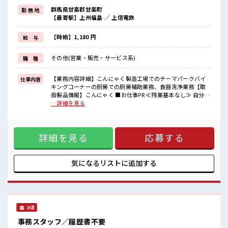
≪女性も働きやすい職場≫
群馬県甘楽郡甘楽町
勤 務 地
もちろん男性の応募も歓迎ですよ！
【最寄駅】上州福島 ／ 上信電鉄
≪髪色自由で自分らしく働く≫
明るすぎたり奇抜でなければ基本的に自由！
(規定有)≪動きやすい制服アリ≫
【時給】1,180 円
給 与
制服があるので、
毎日の服装の悩み解消♪
その他(営業・販売・サービス系)
職 種
≪自分に向いている仕事が探せる≫
困った事などがあれば、
担当がしっかりサポートします！
【業務内容詳細】こんにゃく製造工場でのテーマパークバイ
仕事内容
キングコーナーの厨房での厨房補助業務、食器洗浄業務【取
■職場の雰囲気
扱製品情報】こんにゃく ■お仕事PR ≪残業基本なし≫ 自分の
女性も活躍しやすい雰囲気の職場です！
時間をしっかり確保できる、 残業基本ナシのお仕事♪ オンと
…詳細を見る
派手すぎなければ多少のヘアカラーもOKなのはウレシイPoint☆
オフをきっちり切り替えたい方にオススメ！ ≪女性も働きや
≪20代の方が多数活躍中の職場≫
すい職場≫ もちろん男性の応募も歓迎ですよ！ ≪髪色自由で
自分らしく働く≫ 明るすぎたり奇抜でなければ基本的に自
詳細を見る
応募する
由！ (規定有)≪動きやすい制服アリ≫ 制服があるので、 毎日
の服装の悩み解消♪ ≪自分に向いている仕事が探せる≫ 困っ
た事などがあれば、 担当がしっかりサポートします！ ■職場
の雰囲気 女性も活躍しやすい雰囲気の職場です！ 派手すぎな
気になるリストに
追加する
ければ多少のヘアカラーもOKなのはウレシイPoint☆ ≪20代
の方が多数活躍中の職場≫
派遣
事務スタッフ／履歴書不要