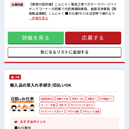
【業務内容詳細】こんにゃく製造工場でのテーマパークバイ
仕事内容
■職場の雰囲気
キングコーナーの厨房での厨房補助業務、食器洗浄業務【取
女性多めで休み時間は女子トークがあふれる職場です！
扱製品情報】こんにゃく ■お仕事PR ≪ほぼ定時で帰れる≫ 時
もちろん男性の応募もOKですよ！
間をしっかり確保できる、 残業基本ナシのお仕事♪ オンとオ
…詳細を見る
明るすぎたり奇抜過ぎなければヘアカラーOK！
フをきっちり切り替えたい方にオススメ！ ≪女性も活躍中の
職場≫ もちろん男性の応募もOKですよ！ ≪髪色自由で自分
らしく働く≫ 明るすぎたり奇抜でなければ基本的に自由！
詳細を見る
応募する
(規定有)制服があると毎日の服選びに悩まずOK♪ ≪未経験の
方も大カンゲイ≫ 新しいことにチャレンジするのは不安だけ
ど、 しっかり働く環境が整っています！ イチからスキルUP・
ステップUP目指していきましょう！ ■職場の雰囲気 女性多め
気になるリストに
追加する
で休み時間は女子トークがあふれる職場です！ もちろん男性
の応募もOKですよ！ 明るすぎたり奇抜過ぎなければヘアカラ
ーOK！
派遣
輸入品の受入れ手続き/日払いOK
経験者歓迎
長期の仕事
残業少なめ
制服あり
休憩室あり
ロッカー完備
染髪OK
Wordスキルを活かす
Excelスキルを活かす
30代が活躍
50代以上も活躍
おすすめポイント
■お仕事PR