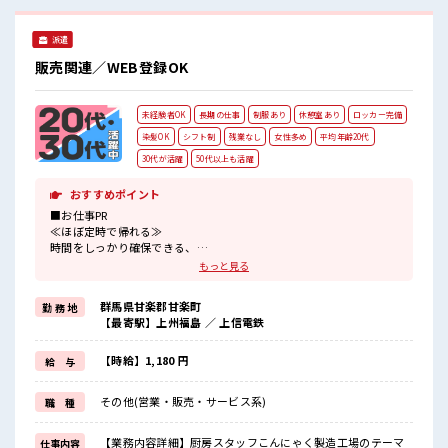
派遣
販売関連／WEB登録OK
未経験者OK
長期の仕事
制服あり
休憩室あり
ロッカー完備
染髪OK
シフト制
残業なし
女性多め
平均年齢20代
30代が活躍
50代以上も活躍
おすすめポイント
■お仕事PR
≪ほぼ定時で帰れる≫
時間をしっかり確保できる、
残業基本ナシのお仕事♪
もっと見る
オンとオフをきっちり切り替えたい方にオススメ！
≪女性も活躍できる職場≫
群馬県甘楽郡甘楽町
勤 務 地
もちろん男性の応募も歓迎です！
【最寄駅】上州福島 ／ 上信電鉄
≪ヘアカラーOKで自由な雰囲気の職場≫
明るすぎたり奇抜でなければ基本的に自由！
(規定有)制服があると毎日の服選びに悩まずOK♪
【時給】1,180 円
給 与
≪未経験でも活躍できる≫
新しいことにチャレンジするのは不安だけど、
その他(営業・販売・サービス系)
職 種
しっかり働く環境が整っています！
イチからスキルUP・ステップUP目指していきましょう！
【業務内容詳細】厨房スタッフこんにゃく製造工場のテーマ
仕事内容