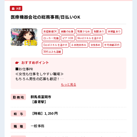
派遣
医療機器会社の総務事務/日払いOK
未経験者OK
長期の仕事
残業少なめ
制服あり
休憩室あり
ロッカー完備
ピアスOK
Wordスキルを活かす
Excelスキルを活かす
土日祝日休み
女性多め
平均年齢20代
50代以上も活躍
おすすめポイント
■お仕事PR
≪女性も仕事をしやすい職場≫
もちろん男性の応募も歓迎！
≪時間にメリハリを≫
もっと見る
残業はほとんどナシ！
場合によってはお願いすることもあります♪
群馬県富岡市
勤 務 地
≪完全週休二日制≫
【最寄駅】
週末は家族や友人と一緒にプライベート満喫！
≪ラクラク制服アリ≫
制服があるので、
【時給】1,250 円
給 与
毎日の服装の悩み解消♪
≪未経験の方も大カンゲイ≫
一般事務
職 種
新しいことにチャレンジするのは不安だけど、
しっかり働く環境が整っています！