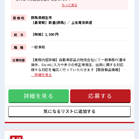
ブランクがあっても大丈夫♪
もっと見る
経験はちょっとだけ…という方もOK！
≪時間にメリハリを≫
群馬県桐生市
勤 務 地
残業はほとんどナシ！
【最寄駅】新里(群馬) ／ 上毛電気鉄道
場合によってはお願いすることもあります♪
≪ヘアカラーOKで自由な雰囲気の職場≫
明るすぎたり奇抜でなければ基本的に自由！
【時給】1,200 円
給 与
(規定有)≪機能的な制服アリ≫
制服があるので、
一般事務
職 種
毎日の服装の悩み解消♪
≪収入アップを目指せる≫
高時給だらけの派遣のお仕事です！
【業務内容詳細】自動車部品の物流会社にて一般事務PC基本
仕事内容
操作、Excelに入力や多少の修正等発注、出荷に関する対応
■職場の雰囲気
様々な対応を幅広く行っていただきます【取扱製品情報】 ■
髪型にこだわりのあるアナタは必見！
お仕事PR ≪経験者優遇≫ これまでの経験を活かしませんか？
…詳細を見る
髪型自由な職場！
ブランクがあっても大丈夫♪ 経験はちょっとだけ…という方
休憩室で楽しくおしゃべり！
もOK！ ≪時間にメリハリを≫ 残業はほとんどナシ！ 場合に
ストレス解消☆
よってはお願いすることもあります♪ ≪ヘアカラーOKで自由
ロッカーあり！
詳細を見る
応募する
な雰囲気の職場≫ 明るすぎたり奇抜でなければ基本的に自
安心してお仕事に集中♪
由！ (規定有)≪機能的な制服アリ≫ 制服があるので、 毎日の
残業はほとんどありません！
服装の悩み解消♪ ≪収入アップを目指せる≫ 高時給だらけの
派遣のお仕事です！ ■職場の雰囲気 髪型にこだわりのあるア
気になるリストに
追加する
ナタは必見！ 髪型自由な職場！ 休憩室で楽しくおしゃべり！
ストレス解消☆ ロッカーあり！ 安心してお仕事に集中♪ 残業
はほとんどありません！
派遣