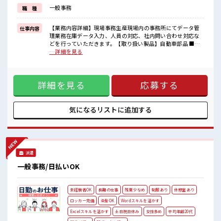
しっかり働く環境が整っています！
一般事務
職 種
イチからスキルUP・ステップUP目指していきましょう！
≪自分に向いている仕事が探せる≫
困った事などがあれば、
【業務内容詳細】現場事務生産現場内の事務所にてデータ管
仕事内容
担当がしっかりサポートします！
理業務在庫データ入力、人員の対応、社内問い合わせ対応な
どを行っていただきます。【取り扱い製品】自動車部品 ■お
■職場の雰囲気
仕事PR ≪無理なく働ける≫ 場合によってはお願いすることも
…詳細を見る
キバツ過ぎなければ髪色・髪型は自由！
ありますが、 残業はほとんどナシ！ ≪髪型自由≫ 基本的に髪
あなたの個性を大事にできます♪
色自由で明るすぎたり奇抜でなければOKです！ (規定有)≪ラ
20代の若い世代がたくさん活躍中の活気ある職場！
クラク制服アリ≫ 制服があるので、 毎日の服装の悩み解消♪
ロッカーあり！
詳細を見る
応募する
≪未経験OKの仕事≫ 新しいことにチャレンジするのは不安だ
安心してお仕事に集中♪
けど、 しっかり働く環境が整っています！ イチからスキル
UP・ステップUP目指していきましょう！ ≪自分に向いてい
る仕事が探せる≫ 困った事などがあれば、 担当がしっかりサ
気になるリストに
追加する
ポートします！ ■職場の雰囲気 キバツ過ぎなければ髪色・髪
型は自由！ あなたの個性を大事にできます♪ 20代の若い世代
がたくさん活躍中の活気ある職場！ ロッカーあり！ 安心して
お仕事に集中♪
派遣
一般事務/日払いOK
未経験者OK
長期の仕事
残業少なめ
制服あり
休憩室あり
ロッカー完備
染髪OK
Wordスキルを活かす
Excelスキルを活かす
土日祝日休み
女性多め
平均年齢20代