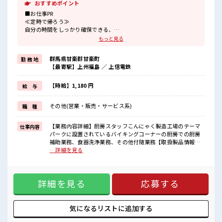
おすすめポイント
■お仕事PR
≪定時で帰ろう≫
自分の時間をしっかり確保できる、
残業基本ナシのお仕事♪
もっと見る
≪女性も活躍できる職場≫
もちろん男性の応募も歓迎です！
群馬県甘楽郡甘楽町
勤 務 地
≪髪色自由で自分らしく働く≫
【最寄駅】上州福島 ／ 上信電鉄
明るすぎたり奇抜でなければ基本的に自由！
(規定有)≪機能的な制服アリ≫
制服があるので、
【時給】1,180 円
給 与
毎日の服装の悩み解消♪
≪初めての仕事だけど自分にもできそう≫
その他(営業・販売・サービス系)
職 種
新しいことにチャレンジするのは不安だけど、
しっかり働く環境が整っています！
イチからスキルUP・ステップUP目指していきましょう！
【業務内容詳細】厨房スタッフこんにゃく製造工場のテーマ
仕事内容
パークに設置されているバイキングコーナーの厨房での厨房
■職場の雰囲気
補助業務、食器洗浄業務、その他付随業務【取扱製品情報】
女性も活躍しやすい雰囲気の職場です！
こんにゃく ■お仕事PR ≪定時で帰ろう≫ 自分の時間をしっか
…詳細を見る
派手すぎなければ多少のヘアカラーもOKなのはウレシイPoint☆
り確保できる、 残業基本ナシのお仕事♪ ≪女性も活躍できる
20代活躍中のフレッシュな職場です☆
職場≫ もちろん男性の応募も歓迎です！ ≪髪色自由で自分ら
しく働く≫ 明るすぎたり奇抜でなければ基本的に自由！ (規
詳細を見る
応募する
定有)≪機能的な制服アリ≫ 制服があるので、 毎日の服装の
悩み解消♪ ≪初めての仕事だけど自分にもできそう≫ 新しい
ことにチャレンジするのは不安だけど、 しっかり働く環境が
整っています！ イチからスキルUP・ステップUP目指してい
気になるリストに
追加する
きましょう！ ■職場の雰囲気 女性も活躍しやすい雰囲気の職
場です！ 派手すぎなければ多少のヘアカラーもOKなのはウレ