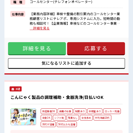
コールセンター(テレフォンオペレーター)
職 種
イチからスキルUP・ステップUP目指していきましょう！
■職場の雰囲気
【業務内容詳細】車検や整備の割引案内のコールセンター業
仕事内容
女性多めで休み時間は女子トークがあふれる職場です！
務顧客リストにテレアポ、専用システムに入力。短時間の勤
もちろん男性の応募もOKですよ！
務も相談可！【企業情報】車検などのコールセンター事業、
派手すぎなければ多少のヘアカラーもOKなのはウレシイPoint☆
事務局事業 ■お仕事PR ≪ほぼ定時で帰れる≫ 時間をしっかり
…詳細を見る
確保できる、 残業基本ナシのお仕事♪ オンとオフをきっちり
切り替えたい方にオススメ！ ≪女性も働きやすい職場≫ もち
ろん男性の応募も歓迎ですよ！ ≪髪型自由≫ 基本的に髪色自
詳細を見る
応募する
由で明るすぎたり奇抜でなければOKです！ (規定有)≪初めて
の仕事だけど自分にもできそう≫ 新しいことにチャレンジす
るのは不安だけど、 しっかり働く環境が整っています！ イチ
からスキルUP・ステップUP目指していきましょう！ ■職場
気になるリストに
追加する
の雰囲気 女性多めで休み時間は女子トークがあふれる職場で
す！ もちろん男性の応募もOKですよ！ 派手すぎなければ多
少のヘアカラーもOKなのはウレシイPoint☆
派遣
こんにゃく製品の調理補助・食器洗浄/日払いOK
未経験者OK
長期の仕事
制服あり
休憩室あり
ロッカー完備
染髪OK
シフト制
残業なし
女性多め
平均年齢20代
30代が活躍
50代以上も活躍