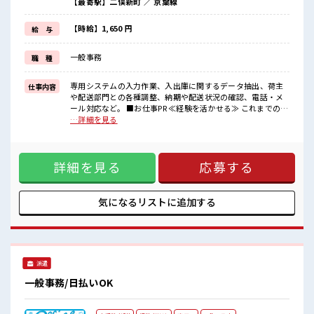
【最寄駅】二俣新町 ／ 京葉線
残業はほとんどナシ！
≪完全週休二日制≫
週末は家族や友人と一緒にプライベート満喫！
【時給】1,650 円
給 与
≪ラクラク制服アリ≫
制服があるので、
一般事務
職 種
毎日の服装の悩み解消♪
≪自分に向いている仕事が探せる≫
困った事などがあれば、
専用システムの入力作業、入出庫に関するデータ抽出、荷主
仕事内容
担当がしっかりサポートします！
や配送部門との各種調整、納期や配送状況の確認、電話・メ
ール対応など。 ■お仕事PR ≪経験を活かせる≫ これまでの経
■職場の雰囲気
験を活かしませんか？ ブランクがあっても大丈夫♪ 経験はち
…詳細を見る
≪20代の方が多数活躍中の職場≫
ょっとだけ…という方もOK！ ≪無理なく働ける≫ 場合によ
休憩室でホッと一息リフレッシュ！
ってはお願いすることもありますが、 残業はほとんどナシ！
職場にはロッカー完備！
≪完全週休二日制≫ 週末は家族や友人と一緒にプライベート
私物の置きすぎには注意が必要ですね★
詳細を見る
応募する
満喫！ ≪ラクラク制服アリ≫ 制服があるので、 毎日の服装の
残業はほとんどありません！
悩み解消♪ ≪自分に向いている仕事が探せる≫ 困った事など
があれば、 担当がしっかりサポートします！ ■職場の雰囲気
≪20代の方が多数活躍中の職場≫ 休憩室でホッと一息リフレ
気になるリストに
追加する
ッシュ！ 職場にはロッカー完備！ 私物の置きすぎには注意が
必要ですね★ 残業はほとんどありません！
派遣
一般事務/日払いOK