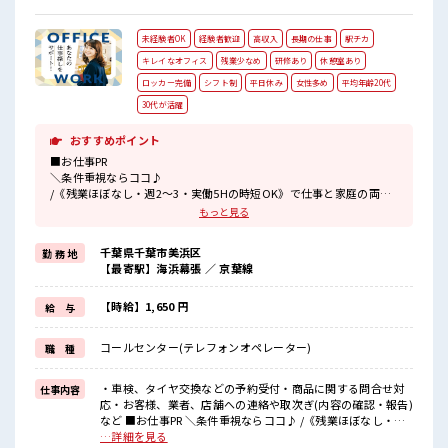
未経験者OK
経験者歓迎
高収入
長期の仕事
駅チカ
キレイなオフィス
残業少なめ
研修あり
休憩室あり
ロッカー完備
シフト制
平日休み
女性多め
平均年齢20代
30代が活躍
おすすめポイント
■お仕事PR
＼条件重視ならココ♪
/《残業ほぼなし・週2～3・実働5Hの時短OK》で仕事と家庭の両立
も可能〇お子さんの学校行事がある際などにも安心の《希望休の相
もっと見る
談OK》だから主フさん・ミドル世代に選ばれてます*。
カー用品を取扱う大手企業でお任せするのは【車検やタイヤ交換の
千葉県千葉市美浜区
勤 務 地
予約受付・商品に関する問合せ対応・お客様や業者、
【最寄駅】海浜幕張 ／ 京葉線
店舗への連絡】がメインのコールのお仕事〇マニュアル完備なので
コールセンター未経験・ブランクさんにもチャレンジしやすいお仕
事です！
【時給】1,650 円
給 与
20名大募集⇒今すぐ応募♪
コールセンター(テレフォンオペレーター)
職 種
■職場の雰囲気
《海浜幕張駅徒歩3分》の駅チカだからランチやディナーも充実〇お
仕事終わりにお買い物もできます♪
・車検、タイヤ交換などの予約受付・商品に関する問合せ対
仕事内容
20～50代幅広く活躍中！
応・お客様、業者、店舗への連絡や取次ぎ(内容の確認・報告)
【大好評*日払い申請も随時受付中！
など ■お仕事PR ＼条件重視ならココ♪ /《残業ほぼなし・週2
】
～3・実働5Hの時短OK》で仕事と家庭の両立も可能〇お子さ
…詳細を見る