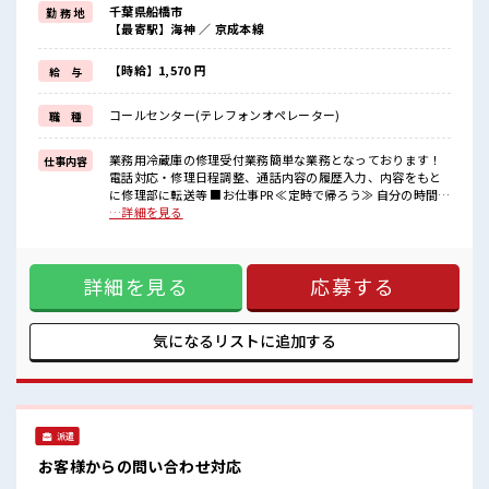
千葉県船橋市
勤 務 地
≪未経験OKの仕事≫
【最寄駅】海神 ／ 京成本線
新しいことにチャレンジするのは不安だけど、
しっかり働く環境が整っています！
イチからスキルUP・ステップUP目指していきましょう！
【時給】1,570 円
給 与
≪自分に向いている仕事が探せる≫
困った事などがあれば、
コールセンター(テレフォンオペレーター)
職 種
担当がしっかりサポートします！
■職場の雰囲気
業務用冷蔵庫の修理受付業務簡単な業務となっております！
仕事内容
女性多めで休み時間は女子トークがあふれる職場です！
電話対応・修理日程調整、通話内容の履歴入力、内容をもと
もちろん男性の応募もOKですよ！
に修理部に転送等 ■お仕事PR ≪定時で帰ろう≫ 自分の時間を
少人数でアットホームな雰囲気の職場！
しっかり確保できる、 残業基本ナシのお仕事♪ ≪女性も仕事
…詳細を見る
20代活躍中のフレッシュな職場です☆
をしやすい職場≫ もちろん男性の応募も歓迎！ ≪未経験OK
の仕事≫ 新しいことにチャレンジするのは不安だけど、 しっ
かり働く環境が整っています！ イチからスキルUP・ステップ
詳細を見る
応募する
UP目指していきましょう！ ≪自分に向いている仕事が探せる
≫ 困った事などがあれば、 担当がしっかりサポートします！
■職場の雰囲気 女性多めで休み時間は女子トークがあふれる
職場です！ もちろん男性の応募もOKですよ！ 少人数でアッ
気になるリストに
追加する
トホームな雰囲気の職場！ 20代活躍中のフレッシュな職場で
す☆
派遣
お客様からの問い合わせ対応