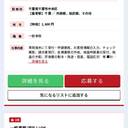
経験はちょっとだけ…という方もOK！
≪時間にメリハリを≫
千葉県千葉市中央区
勤 務 地
残業はほとんどナシ！
【最寄駅】千葉 ／ 外房線、総武線、その他
場合によってはお願いすることもあります♪
≪週休2日制≫
週末は家族や友人と一緒にプライベート満喫！
【時給】1,600 円
給 与
≪ヘアカラーOKで自由な雰囲気の職場≫
明るすぎたり奇抜でなければ基本的に自由！
一般事務
職 種
(規定有)≪自分に向いている仕事が探せる≫
困った事などがあれば、
担当がしっかりサポートします！
専用端末にて受付・申請業務、お客様情報の入力、チェック
仕事内容
業務、請求書発行、各種書類の作成、検査申請書の受付、検
■職場の雰囲気
査の手配、評価書の製本・発送・受渡、電話応対 等 ■お仕
派手すぎなければ多少のヘアカラーもOKなのはウレシイPoint☆
事PR ≪経験を活かせる≫ これまでの経験を活かしませんか？
…詳細を見る
休憩室で楽しくランチ♪
ブランクがあっても大丈夫♪ 経験はちょっとだけ…という方
時間があれば昼寝もしちゃおう！
もOK！ ≪時間にメリハリを≫ 残業はほとんどナシ！ 場合に
ロッカーあり！
よってはお願いすることもあります♪ ≪週休2日制≫ 週末は
安心してお仕事に集中♪
詳細を見る
応募する
家族や友人と一緒にプライベート満喫！ ≪ヘアカラーOKで自
由な雰囲気の職場≫ 明るすぎたり奇抜でなければ基本的に自
由！ (規定有)≪自分に向いている仕事が探せる≫ 困った事な
どがあれば、 担当がしっかりサポートします！ ■職場の雰囲
気になるリストに
追加する
気 派手すぎなければ多少のヘアカラーもOKなのはウレシイ
Point☆ 休憩室で楽しくランチ♪ 時間があれば昼寝もしちゃ
おう！ ロッカーあり！ 安心してお仕事に集中♪
派遣
一般事務/日払いOK