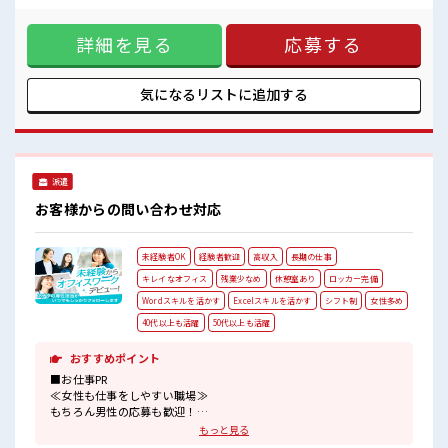
アットホームな環境☆
基本的に髪色自由で明るすぎたり奇抜でなければOKです！
(規定有)≪未経験の方も大カンゲイ≫ 新しいことにチャレン
詳細を見る
応募する
ジするのは不安だけど、 しっかり働く環境が整っています！
イチからスキルUP・ステップUP目指していきましょう！ ≪
自分に合った期間で働ける≫ 福利厚生が整った派遣のお仕事
です！ ■職場の雰囲気 女性多めで休み時間は女子トークがあ
気になるリストに
追加する
ふれる職場です！ もちろん男性の応募もOKですよ！ 少人数
ですぐに馴染むことができそう♪ アットホームな環境☆
派遣
お客様からの問い合わせ対応
未経験者OK
経験者歓迎
高収入
長期の仕事
キレイなオフィス
残業少なめ
休憩室あり
ロッカー完備
Wordスキルを活かす
Excelスキルを活かす
シフト制
女性多め
40代以上も活躍
50代以上も活躍
おすすめポイント
■お仕事PR
≪女性も仕事をしやすい職場≫
もちろん男性の応募も歓迎！
≪無理なく働ける≫
もっと見る
場合によってはお願いすることもありますが、