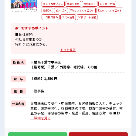
キレイなオフィス
残業少なめ
休憩室あり
ロッカー完備
染髪OK
ピアスOK
Wordスキルを活かす
Excelスキルを活かす
土日祝日休み
30代が活躍
50代以上も活躍
おすすめポイント
■お仕事PR
≪社員登用あり≫
紹介予定派遣だから、
自分に職場が合うかお試しできるのがウレシイPoint☆
もっと見る
≪経験者優遇≫
これまでの経験を活かしませんか？
千葉県千葉市中央区
勤 務 地
ブランクがあっても大丈夫♪
【最寄駅】千葉 ／ 外房線、総武線、その他
経験はちょっとだけ…という方もOK！
≪無理なく働ける≫
場合によってはお願いすることもありますが、
【時給】1,550 円
給 与
残業はほとんどナシ！
≪完全週休二日制≫
一般事務
職 種
週末は家族や友人と一緒にプライベート満喫！
≪ヘアカラーOKで自由な雰囲気の職場≫
明るすぎたり奇抜でなければ基本的に自由！
専用端末にて受付・申請業務、お客様情報の入力、チェック
仕事内容
(規定有)
業務、請求書発行、各種書類の作成、検査申請書の受付、検
査の手配、評価書の製本・発送・受渡、電話応対 等 ■お仕
■職場の雰囲気
事PR ≪社員登用あり≫ 紹介予定派遣だから、 自分に職場が合
…詳細を見る
髪型・髪色自由♪
うかお試しできるのがウレシイPoint☆ ≪経験者優遇≫ これ
派手過ぎなければOKだから、
までの経験を活かしませんか？ ブランクがあっても大丈夫♪
モチベーションもUP！
経験はちょっとだけ…という方もOK！ ≪無理なく働ける≫