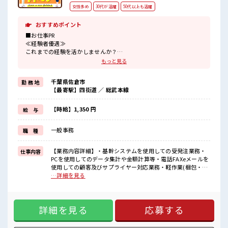
女性多め
30代が活躍
50代以上も活躍
おすすめポイント
■お仕事PR
≪経験者優遇≫
これまでの経験を活かしませんか？
ブランクがあっても大丈夫♪
もっと見る
経験はちょっとだけ…という方もOK！
≪女性も仕事をしやすい職場≫
千葉県佐倉市
勤 務 地
もちろん男性の応募も歓迎！
【最寄駅】四街道 ／ 総武本線
≪稼ぎたい人向け≫
高収入を希望される方にオススメ。
残業は月20時間以上あります♪
【時給】1,350 円
給 与
≪週休2日制≫
週末は家族や友人と一緒にプライベート満喫！
一般事務
職 種
≪髪型自由≫
基本的に髪色自由で明るすぎたり奇抜でなければOKです！
(規定有)≪機能的な制服アリ≫
【業務内容詳細】・基幹システムを使用しての受発注業務・
仕事内容
制服があるので、
PCを使用してのデータ集計や金額計算等・電話FAXeメールを
毎日の服装の悩み解消♪
使用しての顧客及びサプライヤー対応業務・軽作業(梱包・放
送・発送全般等)・製品の生産計画に基づく生産指示→生産管
…詳細を見る
■職場の雰囲気
理や生産指示等はOJTで覚えて頂きます。入社3ヶ月くらい経
女性も活躍しやすい雰囲気の職場です！
過し、ある程度製品の知識を習得頂いてから対応を始めて頂
髪型・髪色自由♪
く想定です。【取扱製品情報】内視鏡等の医療用器具 ■お仕
派手過ぎなければOKだから、
詳細を見る
応募する
事PR ≪経験者優遇≫ これまでの経験を活かしませんか？ ブラ
モチベーションもUP！
ンクがあっても大丈夫♪ 経験はちょっとだけ…という方も
休憩室で楽しくランチ♪
OK！ ≪女性も仕事をしやすい職場≫ もちろん男性の応募も