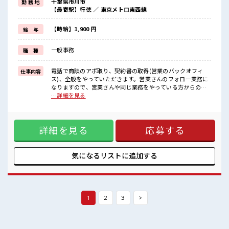
千葉県市川市
勤 務 地
≪未経験の方も大カンゲイ≫
【最寄駅】行徳 ／ 東京メトロ東西線
新しいことにチャレンジするのは不安だけど、
しっかり働く環境が整っています！
イチからスキルUP・ステップUP目指していきましょう！
【時給】1,900 円
給 与
≪自分に合った期間で働ける≫
福利厚生が整った派遣のお仕事です！
一般事務
職 種
■職場の雰囲気
20代の若い世代がたくさん活躍中の活気ある職場！
電話で商談のアポ取り、契約書の取得(営業のバックオフィ
仕事内容
休憩室で楽しくおしゃべり！
ス)、全般をやっていただきます。営業さんのフォロー業務に
ストレス解消☆
なりますので、営業さんや同じ業務をやっている方からの指
職場にはロッカー完備！
示に沿って動いて頂きます。・営業サポートとして、物件状
…詳細を見る
私物の置きすぎには注意が必要ですね★
態確認で外出あり(件数は不明ですが、少なくて1ヵ月2～3
回、多くて1週間2～3回)慣れれば1人で行く ■お仕事PR ≪無
理なく働ける≫ 場合によってはお願いすることもあります
詳細を見る
応募する
が、 残業はほとんどナシ！ ≪週休2日制≫ 週末は家族や友人
と一緒にプライベート満喫！ ≪未経験の方も大カンゲイ≫ 新
しいことにチャレンジするのは不安だけど、 しっかり働く環
境が整っています！ イチからスキルUP・ステップUP目指し
気になるリストに
追加する
ていきましょう！ ≪自分に合った期間で働ける≫ 福利厚生が
整った派遣のお仕事です！ ■職場の雰囲気 20代の若い世代が
たくさん活躍中の活気ある職場！ 休憩室で楽しくおしゃべ
り！ ストレス解消☆ 職場にはロッカー完備！ 私物の置きすぎ
には注意が必要ですね★
1
2
3
>