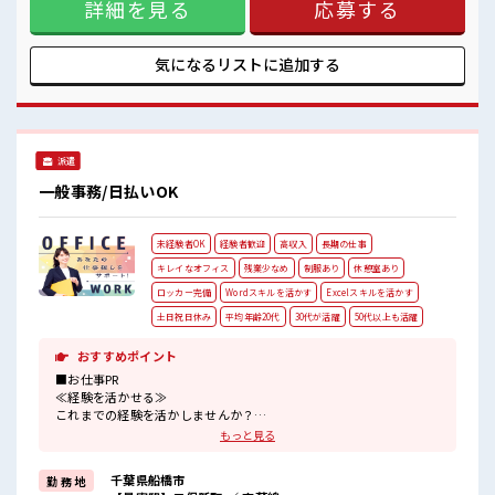
休憩室完備でランチや休憩も充実しそう♪
詳細を見る
応募する
場合によってはお願いすることもありますが、 残業はほとん
持ち物が多いあなたにもぴったり☆
どナシ！ ≪完全週休二日制≫ 週末は家族や友人と一緒にプラ
ロッカー付き職場♪
イベート満喫！ ≪ヘアカラーOKで自由な雰囲気の職場≫ 明
るすぎたり奇抜でなければ基本的に自由！ (規定有) ■職場の
気になるリストに
追加する
雰囲気 髪型・髪色自由♪ 派手過ぎなければOKだから、 モチ
ベーションもUP！ 休憩室完備でランチや休憩も充実しそう♪
持ち物が多いあなたにもぴったり☆ ロッカー付き職場♪
派遣
一般事務/日払いOK
未経験者OK
経験者歓迎
高収入
長期の仕事
キレイなオフィス
残業少なめ
制服あり
休憩室あり
ロッカー完備
Wordスキルを活かす
Excelスキルを活かす
土日祝日休み
平均年齢20代
30代が活躍
50代以上も活躍
おすすめポイント
■お仕事PR
≪経験を活かせる≫
これまでの経験を活かしませんか？
ブランクがあっても大丈夫♪
もっと見る
経験はちょっとだけ…という方もOK！
≪無理なく働ける≫
千葉県船橋市
勤 務 地
場合によってはお願いすることもありますが、