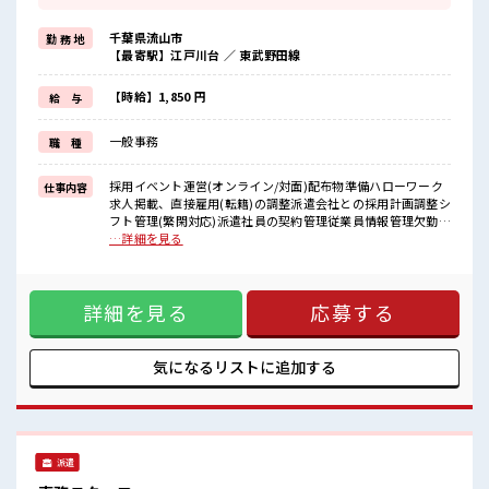
経験はちょっとだけ…という方もOK！
≪女性も仕事をしやすい職場≫
千葉県流山市
勤 務 地
もちろん男性の応募も歓迎！
【最寄駅】江戸川台 ／ 東武野田線
≪1日1時間程の残業で収入アップ≫
残業は月20時間未満で、
ほどよく稼げます♪
【時給】1,850 円
給 与
≪週休2日制≫
週末は家族や友人と一緒にプライベート満喫！
一般事務
職 種
≪様々なお仕事をご提案≫
一人で悩まず気軽に相談できる、
派遣のお仕事です！
採用イベント運営(オンライン/対面)配布物準備ハローワーク
仕事内容
求人掲載、直接雇用(転籍)の調整派遣会社との採用計画調整シ
■職場の雰囲気
フト管理(繁閑対応)派遣社員の契約管理従業員情報管理欠勤時
女性も活躍しやすい雰囲気の職場です！
の派遣会社への手配依頼友人紹介施策の推進派遣会社からの
…詳細を見る
休憩室で自分タイム！
フィードバック収集(L99アソシエイト)採用レポート作成など
のんびりスマホチェック♪
が具体的なお仕事内容になります。 ■お仕事PR ≪経験者優遇
持ち物が多いあなたにもぴったり☆
≫ これまでの経験を活かしませんか？ ブランクがあっても大
ロッカー付き職場♪
詳細を見る
応募する
丈夫♪ 経験はちょっとだけ…という方もOK！ ≪女性も仕事
高収入もバッチリ目指せますよ！
をしやすい職場≫ もちろん男性の応募も歓迎！ ≪1日1時間程
の残業で収入アップ≫ 残業は月20時間未満で、 ほどよく稼げ
ます♪ ≪週休2日制≫ 週末は家族や友人と一緒にプライベー
気になるリストに
追加する
ト満喫！ ≪様々なお仕事をご提案≫ 一人で悩まず気軽に相談
できる、 派遣のお仕事です！ ■職場の雰囲気 女性も活躍しや
すい雰囲気の職場です！ 休憩室で自分タイム！ のんびりスマ
ホチェック♪ 持ち物が多いあなたにもぴったり☆ ロッカー付
き職場♪ 高収入もバッチリ目指せますよ！
派遣