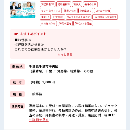
未経験者OK
経験者歓迎
高収入
長期の仕事
キレイなオフィス
残業少なめ
休憩室あり
ロッカー完備
染髪OK
ピアスOK
Wordスキルを活かす
Excelスキルを活かす
土日祝日休み
30代が活躍
50代以上も活躍
おすすめポイント
■お仕事PR
≪経験を活かせる≫
これまでの経験を活かしませんか？
ブランクがあっても大丈夫♪
もっと見る
経験はちょっとだけ…という方もOK！
≪プライベートが充実する≫
千葉県千葉市中央区
勤 務 地
場合によってはお願いすることもありますが、
【最寄駅】千葉 ／ 外房線、総武線、その他
残業はほとんどナシ！
≪週休2日制≫
週末は家族や友人と一緒にプライベート満喫！
【時給】1,600 円
給 与
≪髪型自由≫
基本的に髪色自由で明るすぎたり奇抜でなければOKです！
一般事務
職 種
(規定有)≪様々なお仕事をご提案≫
一人で悩まず気軽に相談できる、
派遣のお仕事です！
専用端末にて受付・申請業務、お客様情報の入力、チェック
仕事内容
業務、請求書発行、各種書類の作成、検査申請書の受付、検
■職場の雰囲気
査の手配、評価書の製本・発送・受渡、電話応対 等 ■お仕
髪型・髪色自由♪
事PR ≪経験を活かせる≫ これまでの経験を活かしませんか？
…詳細を見る
派手過ぎなければOKだから、
ブランクがあっても大丈夫♪ 経験はちょっとだけ…という方
モチベーションもUP！
もOK！ ≪プライベートが充実する≫ 場合によってはお願い