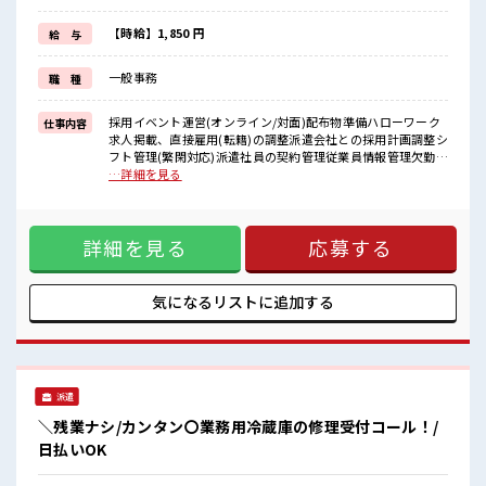
残業は月20時間未満で、
ほどよく稼げます♪
【時給】1,850 円
給 与
≪週休2日制≫
週末は家族や友人と一緒にプライベート満喫！
一般事務
職 種
≪収入アップを目指せる≫
高時給だらけの派遣のお仕事です！
採用イベント運営(オンライン/対面)配布物準備ハローワーク
仕事内容
■職場の雰囲気
求人掲載、直接雇用(転籍)の調整派遣会社との採用計画調整シ
女性が多めの職場です♪
フト管理(繁閑対応)派遣社員の契約管理従業員情報管理欠勤時
休憩室で楽しくおしゃべり！
の派遣会社への手配依頼友人紹介施策の推進派遣会社からの
…詳細を見る
ストレス解消☆
フィードバック収集(L99アソシエイト)採用レポート作成など
持ち物が多いあなたにもぴったり☆
が具体的なお仕事内容になります。 ■お仕事PR ≪経験者活躍
ロッカー付き職場♪
中≫ これまでの経験を活かしませんか？ ブランクがあっても
高収入もバッチリ目指せますよ！
詳細を見る
応募する
大丈夫♪ 経験はちょっとだけ…という方もOK！ ≪女性も活
躍中の職場≫ もちろん男性の応募もOKですよ！ ≪適度な残
業でお給料UP≫ 残業は月20時間未満で、 ほどよく稼げます
♪ ≪週休2日制≫ 週末は家族や友人と一緒にプライベート満
気になるリストに
追加する
喫！ ≪収入アップを目指せる≫ 高時給だらけの派遣のお仕事
です！ ■職場の雰囲気 女性が多めの職場です♪ 休憩室で楽し
くおしゃべり！ ストレス解消☆ 持ち物が多いあなたにもぴっ
たり☆ ロッカー付き職場♪ 高収入もバッチリ目指せますよ！
派遣
＼残業ナシ/カンタン〇業務用冷蔵庫の修理受付コール！/
日払いOK