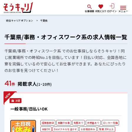
仕事検索
お気に入り
ログイン
メニュー
綜合キャリアオプション
千葉県
千葉県/事務・オフィスワーク系の求人情報一覧
千葉県/事務・オフィスワーク系 でのお仕事探しならそうキャリ！同
じ就業場所での時給No.1を目指しています！日払い対応、全国各地に
寮を完備しているので安心してお仕事ができます。あなたにぴったり
のお仕事を見つけてください！
41
掲載求人
件
(1~20件)
派遣
一般事務/日払いOK
経験者歓迎
長期の仕事
制服あり
休憩室あり
ロッカー完備
染髪OK
Excelスキルを活かす
土日祝日休み
残業 20H以上