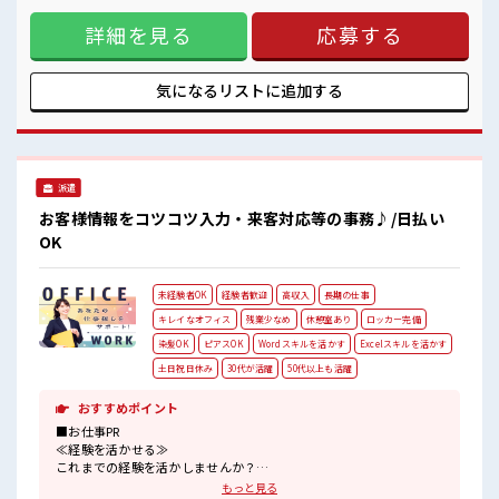
派手すぎなければ多少のヘアカラーもOKなのはウレシイPoint☆
く働く≫ 明るすぎたり奇抜でなければ基本的に自由！ (規定
詳細を見る
応募する
有)≪未経験でも活躍できる≫ 新しいことにチャレンジするの
は不安だけど、 しっかり働く環境が整っています！ イチから
スキルUP・ステップUP目指していきましょう！ ≪収入アッ
プを目指せる≫ 高時給だらけの派遣のお仕事です！ ■職場の
気になるリストに
追加する
雰囲気 女性が多めの職場です♪ “コジンマリ”が好きな方にも
お勧め！！ 少人数の職場です♪ 派手すぎなければ多少のヘア
カラーもOKなのはウレシイPoint☆
派遣
お客様情報をコツコツ入力・来客対応等の事務♪/日払い
OK
未経験者OK
経験者歓迎
高収入
長期の仕事
キレイなオフィス
残業少なめ
休憩室あり
ロッカー完備
染髪OK
ピアスOK
Wordスキルを活かす
Excelスキルを活かす
土日祝日休み
30代が活躍
50代以上も活躍
おすすめポイント
■お仕事PR
≪経験を活かせる≫
これまでの経験を活かしませんか？
ブランクがあっても大丈夫♪
もっと見る