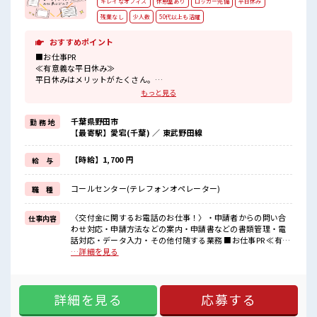
キレイなオフィス
休憩室あり
ロッカー完備
平日休み
残業なし
少人数
50代以上も活躍
おすすめポイント
■お仕事PR
≪有意義な平日休み≫
平日休みはメリットがたくさん。
ゆったり、
もっと見る
のんびりで、
心も身体もリフレッシュ♪
千葉県野田市
勤 務 地
≪NO残業≫
【最寄駅】愛宕(千葉) ／ 東武野田線
時間をしっかり確保できる、
残業基本ナシのお仕事♪
オンとオフをきっちり切り替えたい方にオススメ！
【時給】1,700 円
給 与
≪経験者活躍中≫
これまでの経験を活かしませんか？
コールセンター(テレフォンオペレーター)
職 種
ブランクがあっても大丈夫♪
経験はちょっとだけ…という方もOK！
≪自分に向いている仕事が探せる≫
〈交付金に関するお電話のお仕事！〉・申請者からの問い合
仕事内容
困った事などがあれば、
わせ対応・申請方法などの案内・申請書などの書類管理・電
担当がしっかりサポートします！
話対応・データ入力・その他付随する業務 ■お仕事PR ≪有意
義な平日休み≫ 平日休みはメリットがたくさん。 ゆったり、
…詳細を見る
■職場の雰囲気
のんびりで、 心も身体もリフレッシュ♪ ≪NO残業≫ 時間を
一緒に働く仲間ともなじみやすい少人数の職場☆
しっかり確保できる、 残業基本ナシのお仕事♪ オンとオフを
休憩室でホッと一息リフレッシュ！
きっちり切り替えたい方にオススメ！ ≪経験者活躍中≫ これ
ロッカーあり！
詳細を見る
応募する
までの経験を活かしませんか？ ブランクがあっても大丈夫♪
安心してお仕事に集中♪
経験はちょっとだけ…という方もOK！ ≪自分に向いている仕