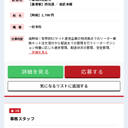
もちろん男性の応募も歓迎！
【最寄駅】四街道 ／ 総武本線
≪無理なく働ける≫
場合によってはお願いすることもありますが、
残業はほとんどナシ！
【時給】1,700 円
給 与
≪完全週休二日制≫
週末は家族や友人と一緒にプライベート満喫！
一般事務
職 種
≪自分に合った期間で働ける≫
福利厚生が整った派遣のお仕事です！
高時給！世界的ECサイト運営企業の物流拠点でのリーダー業
仕事内容
■職場の雰囲気
務ネット注文受付から配送までの管理を行うリーダーポジシ
女性が多めの職場です♪
ョン物量に応じた進捗管理、配送状況の管理、安全管理、現
休憩室でホッと一息リフレッシュ！
場改善、コストや備品の管理、OPの勤怠管理、その他OPへの
…詳細を見る
ロッカーあり！
業務指示やエスカレーション対応将来正社員登用の可能性あ
安心してお仕事に集中♪
ります！ 顧客対応なく、チーム連携して業務に取り組めま
残業はほとんどありません！
す！ ■お仕事PR ≪経験を活かせる≫ これまでの経験を活かし
高収入もバッチリ目指せますよ！
詳細を見る
応募する
ませんか？ ブランクがあっても大丈夫♪ 経験はちょっとだ
け…という方もOK！ ≪女性も仕事をしやすい職場≫ もちろ
ん男性の応募も歓迎！ ≪無理なく働ける≫ 場合によってはお
願いすることもありますが、 残業はほとんどナシ！ ≪完全週
気になるリストに
追加する
休二日制≫ 週末は家族や友人と一緒にプライベート満喫！ ≪
自分に合った期間で働ける≫ 福利厚生が整った派遣のお仕事
です！ ■職場の雰囲気 女性が多めの職場です♪ 休憩室でホッ
と一息リフレッシュ！ ロッカーあり！ 安心してお仕事に集中
♪ 残業はほとんどありません！ 高収入もバッチリ目指せます
派遣
よ！
事務スタッフ