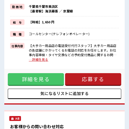
残業はほとんどナシ！
千葉県千葉市美浜区
勤 務 地
≪未経験の方も大カンゲイ≫
【最寄駅】海浜幕張 ／ 京葉線
新しいことにチャレンジするのは不安だけど、
しっかり働く環境が整っています！
イチからスキルUP・ステップUP目指していきましょう！
【時給】1,650 円
給 与
≪自分に向いている仕事が探せる≫
困った事などがあれば、
コールセンター(テレフォンオペレーター)
職 種
担当がしっかりサポートします！
■職場の雰囲気
【大手カー用品店の電話受付代行スタッフ】大手カー用品店
仕事内容
女性が多い職場ですが男女は問いません！
の各店舗にかかってくるお電話の対応をお任せします。お仕
応募お待ちしております！
事内容車検・タイヤ交換などの予約受付商品に関するお問い
しっかり休める休憩室あり！
合わせ対応お客様・業者・店舗への連絡や取次ぎ(内容の確
…詳細を見る
オンオフの切替もできちゃう！
認・報告など)マニュアルがあるので、コールセンターが初め
高収入もバッチリ目指せますよ！
ての方も安心です◎ ■お仕事PR ≪女性も仕事をしやすい職場
≫ もちろん男性の応募も歓迎！ ≪無理なく働ける≫ 場合によ
詳細を見る
応募する
ってはお願いすることもありますが、 残業はほとんどナシ！
≪未経験の方も大カンゲイ≫ 新しいことにチャレンジするの
は不安だけど、 しっかり働く環境が整っています！ イチから
スキルUP・ステップUP目指していきましょう！ ≪自分に向
気になるリストに
追加する
いている仕事が探せる≫ 困った事などがあれば、 担当がしっ
かりサポートします！ ■職場の雰囲気 女性が多い職場ですが
男女は問いません！ 応募お待ちしております！ しっかり休め
る休憩室あり！ オンオフの切替もできちゃう！ 高収入もバッ
チリ目指せますよ！
派遣
お客様からの問い合わせ対応