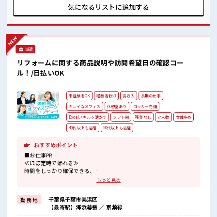
時間があれば昼寝もしちゃおう！
歓迎！ ≪稼ぎたい人向け≫ 高収入を希望される方にオスス
気になるリストに
追加する
メ。 残業は月20時間以上あります♪ ≪週休2日制≫ 週末は家
族や友人と一緒にプライベート満喫！ ≪髪型自由≫ 基本的に
髪色自由で明るすぎたり奇抜でなければOKです！ (規定有)≪
機能的な制服アリ≫ 制服があるので、 毎日の服装の悩み解消
♪ ■職場の雰囲気 女性も活躍しやすい雰囲気の職場です！ 髪
派遣
型・髪色自由♪ 派手過ぎなければOKだから、 モチベーショ
ンもUP！ 休憩室で楽しくランチ♪ 時間があれば昼寝もしちゃ
リフォームに関する商品説明や訪問希望日の確認コー
おう！
ル！/日払いOK
未経験者OK
経験者歓迎
高収入
長期の仕事
キレイなオフィス
休憩室あり
ロッカー完備
Excelスキルを活かす
シフト制
残業なし
少人数
女性多め
40代以上も活躍
50代以上も活躍
おすすめポイント
■お仕事PR
≪ほぼ定時で帰れる≫
時間をしっかり確保できる、
残業基本ナシのお仕事♪
もっと見る
オンとオフをきっちり切り替えたい方にオススメ！
≪経験者優遇≫
千葉県千葉市美浜区
勤 務 地
これまでの経験を活かしませんか？
【最寄駅】海浜幕張 ／ 京葉線
ブランクがあっても大丈夫♪