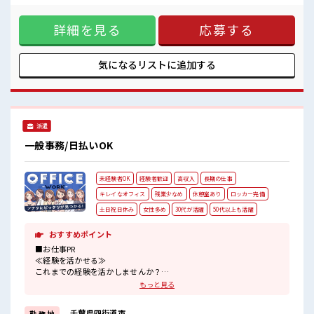
土日祝休みなので、
回、多くて1週間2～3回)慣れれば1人で行く ■お仕事PR ≪プ
ON/OFFの切替もしやすい！
ライベートが充実する≫ 場合によってはお願いすることもあ
詳細を見る
応募する
りますが、 残業はほとんどナシ！ ≪週休2日制≫ 週末は家族
や友人と一緒にプライベート満喫！ ≪未経験でも活躍できる
≫ 新しいことにチャレンジするのは不安だけど、 しっかり働
く環境が整っています！ イチからスキルUP・ステップUP目
気になるリストに
追加する
指していきましょう！ ≪様々なお仕事をご提案≫ 一人で悩ま
ず気軽に相談できる、 派遣のお仕事です！ ■職場の雰囲気 20
代活躍中のフレッシュな職場です☆ 休憩室でホッと一息リフ
レッシュ！ ロッカーあり！ 安心してお仕事に集中♪ 土日祝休
みなので、 ON/OFFの切替もしやすい！
派遣
一般事務/日払いOK
未経験者OK
経験者歓迎
高収入
長期の仕事
キレイなオフィス
残業少なめ
休憩室あり
ロッカー完備
土日祝日休み
女性多め
30代が活躍
50代以上も活躍
おすすめポイント
■お仕事PR
≪経験を活かせる≫
これまでの経験を活かしませんか？
ブランクがあっても大丈夫♪
もっと見る
経験はちょっとだけ…という方もOK！
≪女性も仕事をしやすい職場≫
千葉県四街道市
勤 務 地