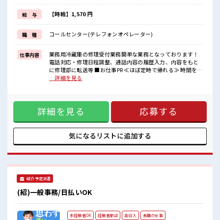
新しいことにチャレンジするのは不安だけど、
しっかり働く環境が整っています！
【時給】1,570 円
給 与
イチからスキルUP・ステップUP目指していきましょう！
≪自分に向いている仕事が探せる≫
コールセンター(テレフォンオペレーター)
職 種
困った事などがあれば、
担当がしっかりサポートします！
業務用冷蔵庫の修理受付業務簡単な業務となっております！
仕事内容
■職場の雰囲気
電話対応・修理日程調整、通話内容の履歴入力、内容をもと
女性も活躍しやすい雰囲気の職場です！
に修理部に転送等 ■お仕事PR ≪ほぼ定時で帰れる≫ 時間をし
“コジンマリ”が好きな方にもお勧め！！
っかり確保できる、 残業基本ナシのお仕事♪ オンとオフをき
…詳細を見る
少人数の職場です♪
っちり切り替えたい方にオススメ！ ≪女性も仕事をしやすい
20代の若い世代がたくさん活躍中の活気ある職場！
職場≫ もちろん男性の応募も歓迎！ ≪未経験の方も大カンゲ
イ≫ 新しいことにチャレンジするのは不安だけど、 しっかり
詳細を見る
応募する
働く環境が整っています！ イチからスキルUP・ステップUP
目指していきましょう！ ≪自分に向いている仕事が探せる≫
困った事などがあれば、 担当がしっかりサポートします！ ■
職場の雰囲気 女性も活躍しやすい雰囲気の職場です！ “コジ
気になるリストに
追加する
ンマリ”が好きな方にもお勧め！！ 少人数の職場です♪ 20代
の若い世代がたくさん活躍中の活気ある職場！
紹介予定派遣
(紹)一般事務/日払いOK
未経験者OK
経験者歓迎
高収入
長期の仕事