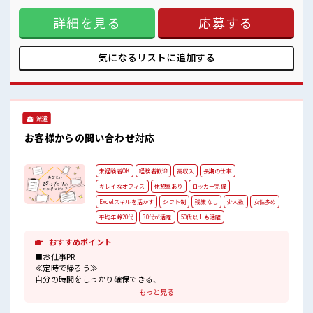
しっかり休める休憩室あり！
することもありますが、 残業はほとんどナシ！ ≪週休2日制
オンオフの切替もできちゃう！
詳細を見る
応募する
≫ 週末は家族や友人と一緒にプライベート満喫！ ≪髪型自由
残業はほとんどありません！
≫ 基本的に髪色自由で明るすぎたり奇抜でなければOKです！
(規定有)≪様々なお仕事をご提案≫ 一人で悩まず気軽に相談
できる、 派遣のお仕事です！ ■職場の雰囲気 髪型・髪色自由
気になるリストに
追加する
♪ 派手過ぎなければOKだから、 モチベーションもUP！ しっ
かり休める休憩室あり！ オンオフの切替もできちゃう！ 残業
はほとんどありません！
派遣
お客様からの問い合わせ対応
未経験者OK
経験者歓迎
高収入
長期の仕事
キレイなオフィス
休憩室あり
ロッカー完備
Excelスキルを活かす
シフト制
残業なし
少人数
女性多め
平均年齢20代
30代が活躍
50代以上も活躍
おすすめポイント
■お仕事PR
≪定時で帰ろう≫
自分の時間をしっかり確保できる、
残業基本ナシのお仕事♪
もっと見る
≪女性も仕事をしやすい職場≫
もちろん男性の応募も歓迎！