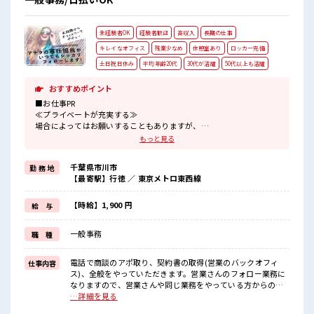
未経験者OK
経験者歓迎
高収入
長期の仕事
キレイなオフィス
残業少なめ
休憩室あり
ロッカー完備
土日祝日休み
平均年齢20代
30代が活躍
50代以上も活躍
おすすめポイント
■お仕事PR
≪プライベートが充実する≫
場合によってはお願いすることもありますが、
残業はほとんどナシ！
もっと見る
≪週休2日制≫
週末は家族や友人と一緒にプライベート満喫！
千葉県市川市
勤 務 地
≪未経験でも活躍できる≫
【最寄駅】行徳 ／ 東京メトロ東西線
新しいことにチャレンジするのは不安だけど、
しっかり働く環境が整っています！
イチからスキルUP・ステップUP目指していきましょう！
【時給】1,900 円
給 与
≪様々なお仕事をご提案≫
一人で悩まず気軽に相談できる、
一般事務
職 種
派遣のお仕事です！
■職場の雰囲気
電話で商談のアポ取り、契約書の取得(営業のバックオフィ
仕事内容
20代活躍中のフレッシュな職場です☆
ス)、全般をやっていただきます。営業さんのフォロー業務に
休憩室でホッと一息リフレッシュ！
なりますので、営業さんや同じ業務をやっている方からの指
ロッカーあり！
示に沿って動いて頂きます。・営業サポートとして、物件状
…詳細を見る
安心してお仕事に集中♪
態確認で外出あり(件数は不明ですが、少なくて1ヵ月2～3