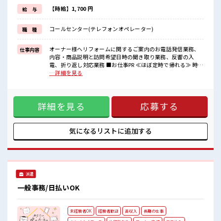
経験はちょっとだけ…という方もOK！
≪女性も活躍中の職場≫
【時給】1,700 円
給 与
もちろん男性の応募もOKですよ！
≪様々なお仕事をご提案≫
コールセンター(テレフォンオペレーター)
職 種
一人で悩まず気軽に相談できる、
派遣のお仕事です！
オーナー様へリフォームに関するご案内のお電話発信業務、
仕事内容
■職場の雰囲気
内容・商品説明と訪問希望日時の聞き取り業務、反響の入
女性多めで休み時間は女子トークがあふれる職場です！
電、折り返し対応業務 ■お仕事PR ≪ほぼ定時で帰れる≫ 時間
もちろん男性の応募もOKですよ！
をしっかり確保できる、 残業基本ナシのお仕事♪ オンとオフ
…詳細を見る
一緒に働く仲間ともなじみやすい少人数の職場☆
をきっちり切り替えたい方にオススメ！ ≪経験者優遇≫ これ
仕事の合間の息抜きは休憩室で♪
までの経験を活かしませんか？ ブランクがあっても大丈夫♪
経験はちょっとだけ…という方もOK！ ≪女性も活躍中の職場
詳細を見る
応募する
≫ もちろん男性の応募もOKですよ！ ≪様々なお仕事をご提
案≫ 一人で悩まず気軽に相談できる、 派遣のお仕事です！ ■
職場の雰囲気 女性多めで休み時間は女子トークがあふれる職
場です！ もちろん男性の応募もOKですよ！ 一緒に働く仲間
気になるリストに
追加する
ともなじみやすい少人数の職場☆ 仕事の合間の息抜きは休憩
室で♪
派遣
一般事務/日払いOK
未経験者OK
経験者歓迎
高収入
長期の仕事