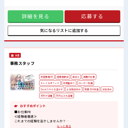
んの学校行事がある際などにも安心の《希望休の相談OK》だ
から主フさん・ミドル世代に選ばれてます*。 カー用品を取扱
う大手企業でお任せするのは【車検やタイヤ交換の予約受
詳細を見る
応募する
付・商品に関する問合せ対応・お客様や業者、 店舗への連
絡】がメインのコールのお仕事〇マニュアル完備なのでコー
ルセンター未経験・ブランクさんにもチャレンジしやすいお
仕事です！ 20名大募集⇒今すぐ応募♪ ■職場の雰囲気 《海浜
気になるリストに
追加する
幕張駅徒歩3分》の駅チカだからランチやディナーも充実〇お
仕事終わりにお買い物もできます♪ 20～50代幅広く活躍中！
【大好評*日払い申請も随時受付中！ 】
派遣
事務スタッフ
未経験者OK
経験者歓迎
高収入
長期の仕事
キレイなオフィス
休憩室あり
ロッカー完備
Excelスキルを活かす
土日祝日休み
残業 20H未満
女性多め
30代が活躍
50代以上も活躍
おすすめポイント
■お仕事PR
≪経験者優遇≫
これまでの経験を活かしませんか？
ブランクがあっても大丈夫♪
もっと見る