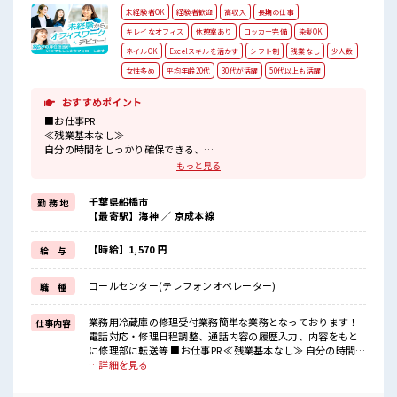
未経験者OK
経験者歓迎
高収入
長期の仕事
キレイなオフィス
休憩室あり
ロッカー完備
染髪OK
ネイルOK
Excelスキルを活かす
シフト制
残業なし
少人数
女性多め
平均年齢20代
30代が活躍
50代以上も活躍
おすすめポイント
■お仕事PR
≪残業基本なし≫
自分の時間をしっかり確保できる、
残業基本ナシのお仕事♪
もっと見る
オンとオフをきっちり切り替えたい方にオススメ！
≪女性も仕事をしやすい職場≫
千葉県船橋市
勤 務 地
もちろん男性の応募も歓迎！
【最寄駅】海神 ／ 京成本線
≪髪色自由で自分らしく働く≫
明るすぎたり奇抜でなければ基本的に自由！
(規定有)≪未経験でも活躍できる≫
【時給】1,570 円
給 与
新しいことにチャレンジするのは不安だけど、
しっかり働く環境が整っています！
コールセンター(テレフォンオペレーター)
職 種
イチからスキルUP・ステップUP目指していきましょう！
≪収入アップを目指せる≫
高時給だらけの派遣のお仕事です！
業務用冷蔵庫の修理受付業務簡単な業務となっております！
仕事内容
電話対応・修理日程調整、通話内容の履歴入力、内容をもと
■職場の雰囲気
に修理部に転送等 ■お仕事PR ≪残業基本なし≫ 自分の時間を
女性が多めの職場です♪
しっかり確保できる、 残業基本ナシのお仕事♪ オンとオフを
…詳細を見る
“コジンマリ”が好きな方にもお勧め！！
きっちり切り替えたい方にオススメ！ ≪女性も仕事をしやす
少人数の職場です♪
い職場≫ もちろん男性の応募も歓迎！ ≪髪色自由で自分らし