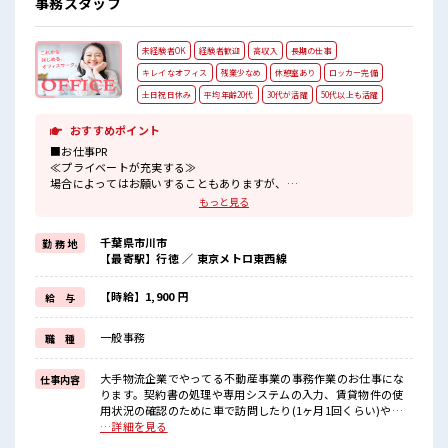
事務スタッフ
未経験者OK
経験者歓迎
高収入
長期の仕事
キレイなオフィス
残業少なめ
休憩室あり
ロッカー完備
土日祝日休み
平均年齢20代
30代が活躍
50代以上も活躍
おすすめポイント
■お仕事PR
≪プライベートが充実する≫
場合によってはお願いすることもありますが、
残業はほとんどナシ！
もっと見る
≪週休2日制≫
週末は家族や友人と一緒にプライベート満喫！
千葉県市川市
勤 務 地
≪未経験OKの仕事≫
【最寄駅】行徳 ／ 東京メトロ東西線
新しいことにチャレンジするのは不安だけど、
しっかり働く環境が整っています！
イチからスキルUP・ステップUP目指していきましょう！
【時給】1,900 円
給 与
≪自分に向いている仕事が探せる≫
困った事などがあれば、
一般事務
職 種
担当がしっかりサポートします！
■職場の雰囲気
大手物流企業でやってる不動産事業の事務作業のお仕事にな
仕事内容
活気あふれる20代活躍中の職場です☆
ります。契約書の処理や専用システムの入力、賃貸物件の使
休憩室で楽しくおしゃべり！
用状況の確認のために車で訪問したり(1ヶ月1回くらい)や、
ストレス解消☆
テナントのオーナーさんとの連絡のやり取り、物件のクリー
…詳細を見る
ロッカーあり！
ニングの調整業務や電話対応等して頂きます。同じ業務をや