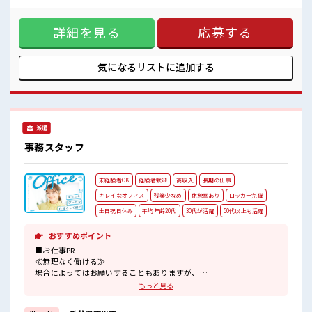
安心してお仕事に集中♪
っている方が10名以上いるので聞きやすい環境です。 ■お仕
残業はほとんどありません！
事PR ≪プライベートが充実する≫ 場合によってはお願いする
詳細を見る
応募する
こともありますが、 残業はほとんどナシ！ ≪週休2日制≫ 週
末は家族や友人と一緒にプライベート満喫！ ≪未経験OKの仕
事≫ 新しいことにチャレンジするのは不安だけど、 しっかり
働く環境が整っています！ イチからスキルUP・ステップUP
気になるリストに
追加する
目指していきましょう！ ≪自分に向いている仕事が探せる≫
困った事などがあれば、 担当がしっかりサポートします！ ■
職場の雰囲気 活気あふれる20代活躍中の職場です☆ 休憩室で
楽しくおしゃべり！ ストレス解消☆ ロッカーあり！ 安心して
お仕事に集中♪ 残業はほとんどありません！
派遣
事務スタッフ
未経験者OK
経験者歓迎
高収入
長期の仕事
キレイなオフィス
残業少なめ
休憩室あり
ロッカー完備
土日祝日休み
平均年齢20代
30代が活躍
50代以上も活躍
おすすめポイント
■お仕事PR
≪無理なく働ける≫
場合によってはお願いすることもありますが、
残業はほとんどナシ！
もっと見る
≪週休2日制≫
週末は家族や友人と一緒にプライベート満喫！