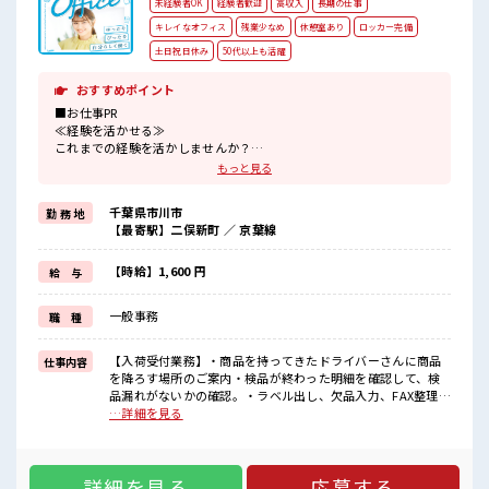
未経験者OK
経験者歓迎
高収入
長期の仕事
キレイなオフィス
残業少なめ
休憩室あり
ロッカー完備
土日祝日休み
50代以上も活躍
おすすめポイント
■お仕事PR
≪経験を活かせる≫
これまでの経験を活かしませんか？
ブランクがあっても大丈夫♪
もっと見る
経験はちょっとだけ…という方もOK！
≪無理なく働ける≫
千葉県市川市
勤 務 地
場合によってはお願いすることもありますが、
【最寄駅】二俣新町 ／ 京葉線
残業はほとんどナシ！
≪完全週休二日制≫
週末は家族や友人と一緒にプライベート満喫！
【時給】1,600 円
給 与
≪収入アップを目指せる≫
高時給だらけの派遣のお仕事です！
一般事務
職 種
■職場の雰囲気
休憩室で楽しくランチ♪
【入荷受付業務】・商品を持ってきたドライバーさんに商品
仕事内容
時間があれば昼寝もしちゃおう！
を降ろす場所のご案内・検品が終わった明細を確認して、検
持ち物が多いあなたにもぴったり☆
品漏れがないかの確認。・ラベル出し、欠品入力、FAX整理・
ロッカー付き職場♪
電話対応※主に外部の電話 ■お仕事PR ≪経験を活かせる≫ こ
…詳細を見る
残業はほとんどなし！
れまでの経験を活かしませんか？ ブランクがあっても大丈夫
プライベートも謳歌できる☆
♪ 経験はちょっとだけ…という方もOK！ ≪無理なく働ける
≫ 場合によってはお願いすることもありますが、 残業はほと
詳細を見る
応募する
んどナシ！ ≪完全週休二日制≫ 週末は家族や友人と一緒にプ