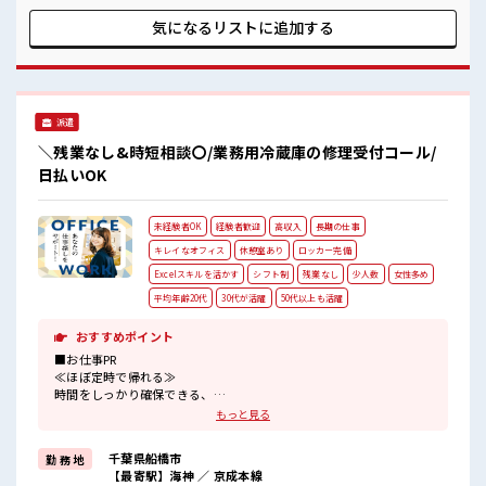
高収入もバッチリ目指せますよ！
事が探せる≫ 困った事などがあれば、 担当がしっかりサポー
トします！ ■職場の雰囲気 一緒に働く仲間ともなじみやすい
気になるリストに
追加する
少人数の職場☆ 休憩室でホッと一息リフレッシュ！ ロッカー
あり！ 安心してお仕事に集中♪ 高収入もバッチリ目指せます
よ！
派遣
＼残業なし&時短相談〇/業務用冷蔵庫の修理受付コール/
日払いOK
未経験者OK
経験者歓迎
高収入
長期の仕事
キレイなオフィス
休憩室あり
ロッカー完備
Excelスキルを活かす
シフト制
残業なし
少人数
女性多め
平均年齢20代
30代が活躍
50代以上も活躍
おすすめポイント
■お仕事PR
≪ほぼ定時で帰れる≫
時間をしっかり確保できる、
残業基本ナシのお仕事♪
もっと見る
オンとオフをきっちり切り替えたい方にオススメ！
≪女性も仕事をしやすい職場≫
千葉県船橋市
勤 務 地
もちろん男性の応募も歓迎！
【最寄駅】海神 ／ 京成本線
≪未経験の方も大カンゲイ≫