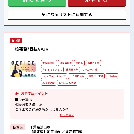
ライベート満喫！ ≪収入アップを目指せる≫ 高時給だらけの
派遣のお仕事です！ ■職場の雰囲気 休憩室で楽しくランチ♪
時間があれば昼寝もしちゃおう！ 持ち物が多いあなたにもぴ
気になるリストに
追加する
ったり☆ ロッカー付き職場♪ 残業はほとんどなし！ プライベ
ートも謳歌できる☆
派遣
一般事務/日払いOK
未経験者OK
経験者歓迎
高収入
長期の仕事
キレイなオフィス
休憩室あり
ロッカー完備
Excelスキルを活かす
土日祝日休み
残業 20H未満
女性多め
30代が活躍
50代以上も活躍
おすすめポイント
■お仕事PR
≪経験者活躍中≫
これまでの経験を活かしませんか？
ブランクがあっても大丈夫♪
もっと見る
経験はちょっとだけ…という方もOK！
≪女性も活躍中の職場≫
千葉県流山市
勤 務 地
もちろん男性の応募もOKですよ！
【最寄駅】江戸川台 ／ 東武野田線
≪適度な残業でお給料UP≫