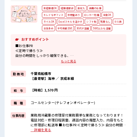
未経験者OK
経験者歓迎
高収入
長期の仕事
キレイなオフィス
休憩室あり
ロッカー完備
染髪OK
ネイルOK
Excelスキルを活かす
シフト制
残業なし
少人数
女性多め
平均年齢20代
30代が活躍
50代以上も活躍
おすすめポイント
■お仕事PR
≪定時で帰ろう≫
自分の時間をしっかり確保できる、
残業基本ナシのお仕事♪
もっと見る
≪女性も活躍中の職場≫
もちろん男性の応募もOKですよ！
千葉県船橋市
勤 務 地
≪髪型自由≫
【最寄駅】海神 ／ 京成本線
基本的に髪色自由で明るすぎたり奇抜でなければOKです！
(規定有)≪未経験の方も大カンゲイ≫
新しいことにチャレンジするのは不安だけど、
【時給】1,570 円
給 与
しっかり働く環境が整っています！
イチからスキルUP・ステップUP目指していきましょう！
コールセンター(テレフォンオペレーター)
職 種
≪自分に合った期間で働ける≫
福利厚生が整った派遣のお仕事です！
業務用冷蔵庫の修理受付業務簡単な業務となっております！
仕事内容
■職場の雰囲気
電話対応・修理日程調整、通話内容の履歴入力、内容をもと
女性多めで休み時間は女子トークがあふれる職場です！
に修理部に転送等 ■お仕事PR ≪定時で帰ろう≫ 自分の時間を
もちろん男性の応募もOKですよ！
しっかり確保できる、 残業基本ナシのお仕事♪ ≪女性も活躍
…詳細を見る
少人数ですぐに馴染むことができそう♪
中の職場≫ もちろん男性の応募もOKですよ！ ≪髪型自由≫