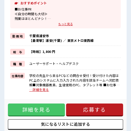
おすすめポイント
■お仕事PR
≪自分の時間も大切≫
残業はほとんどナシ！
場合によってはお願いすることもあります♪
もっと見る
≪週休2日制≫
週末は家族や友人と一緒にプライベート満喫！
千葉県浦安市
勤 務 地
≪未経験OKの仕事≫
【最寄駅】浦安(千葉) ／ 東京メトロ東西線
新しいことにチャレンジするのは不安だけど、
しっかり働く環境が整っています！
イチからスキルUP・ステップUP目指していきましょう！
【時給】1,800 円
給 与
≪自分に合った期間で働ける≫
福利厚生が整った派遣のお仕事です！
ユーザーサポート・ヘルプデスク
職 種
■職場の雰囲気
≪20代の方が多数活躍中の職場≫
学校の先生から来るPCなどの問合せ受付！受け付けた内容は
仕事内容
休憩時間にゆっくりできるスペース完備！
PC上のシステムに入力入力された内容を該当チームへ対応依
ロッカーあり！
頼■対象機器教員、生徒使用のPC、タブレット等 ■お仕事PR
安心してお仕事に集中♪
≪自分の時間も大切≫ 残業はほとんどナシ！ 場合によっては
…詳細を見る
残業はほとんどなし！
お願いすることもあります♪ ≪週休2日制≫ 週末は家族や友
プライベートも謳歌できる☆
人と一緒にプライベート満喫！ ≪未経験OKの仕事≫ 新しい
ことにチャレンジするのは不安だけど、 しっかり働く環境が
詳細を見る
応募する
整っています！ イチからスキルUP・ステップUP目指してい
きましょう！ ≪自分に合った期間で働ける≫ 福利厚生が整っ
た派遣のお仕事です！ ■職場の雰囲気 ≪20代の方が多数活躍
中の職場≫ 休憩時間にゆっくりできるスペース完備！ ロッカ
気になるリストに
追加する
ーあり！ 安心してお仕事に集中♪ 残業はほとんどなし！ プラ