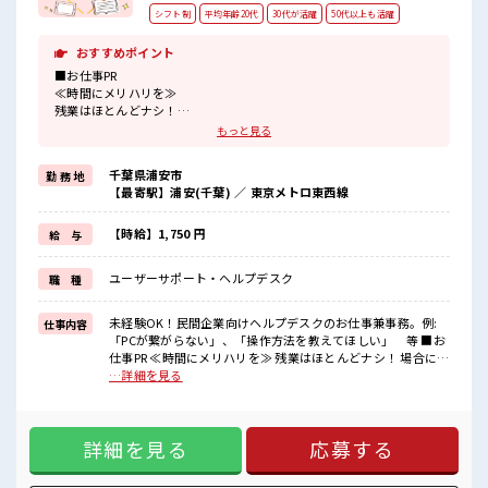
シフト制
平均年齢20代
30代が活躍
50代以上も活躍
おすすめポイント
■お仕事PR
≪時間にメリハリを≫
残業はほとんどナシ！
場合によってはお願いすることもあります♪
もっと見る
≪未経験の方も大カンゲイ≫
新しいことにチャレンジするのは不安だけど、
千葉県浦安市
勤 務 地
しっかり働く環境が整っています！
【最寄駅】浦安(千葉) ／ 東京メトロ東西線
イチからスキルUP・ステップUP目指していきましょう！
≪収入アップを目指せる≫
高時給だらけの派遣のお仕事です！
【時給】1,750 円
給 与
■職場の雰囲気
ユーザーサポート・ヘルプデスク
職 種
20代の若い世代がたくさん活躍中の活気ある職場！
休憩室完備でランチや休憩も充実しそう♪
ロッカーあり！
未経験OK！民間企業向けヘルプデスクのお仕事兼事務。例:
仕事内容
安心してお仕事に集中♪
「PCが繋がらない」、「操作方法を教えてほしい」 等 ■お
高収入もバッチリ目指せますよ！
仕事PR ≪時間にメリハリを≫ 残業はほとんどナシ！ 場合によ
ってはお願いすることもあります♪ ≪未経験の方も大カンゲ
…詳細を見る
イ≫ 新しいことにチャレンジするのは不安だけど、 しっかり
働く環境が整っています！ イチからスキルUP・ステップUP
目指していきましょう！ ≪収入アップを目指せる≫ 高時給だ
詳細を見る
応募する
らけの派遣のお仕事です！ ■職場の雰囲気 20代の若い世代が
たくさん活躍中の活気ある職場！ 休憩室完備でランチや休憩
も充実しそう♪ ロッカーあり！ 安心してお仕事に集中♪ 高収