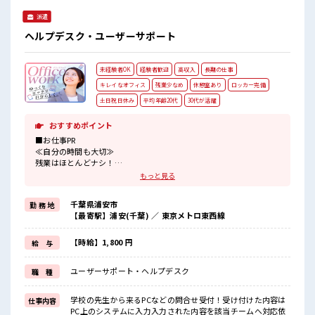
派遣
ヘルプデスク・ユーザーサポート
未経験者OK
経験者歓迎
高収入
長期の仕事
キレイなオフィス
残業少なめ
休憩室あり
ロッカー完備
土日祝日休み
平均年齢20代
30代が活躍
おすすめポイント
■お仕事PR
≪自分の時間も大切≫
残業はほとんどナシ！
場合によってはお願いすることもあります♪
もっと見る
≪土日祝休のお仕事≫
家族や友人と一緒にプライベート満喫！
千葉県浦安市
勤 務 地
≪未経験の方も大カンゲイ≫
【最寄駅】浦安(千葉) ／ 東京メトロ東西線
新しいことにチャレンジするのは不安だけど、
しっかり働く環境が整っています！
イチからスキルUP・ステップUP目指していきましょう！
【時給】1,800 円
給 与
≪様々なお仕事をご提案≫
一人で悩まず気軽に相談できる、
ユーザーサポート・ヘルプデスク
職 種
派遣のお仕事です！
■職場の雰囲気
学校の先生から来るPCなどの問合せ受付！受け付けた内容は
仕事内容
活気あふれる20代活躍中の職場です☆
PC上のシステムに入力入力された内容を該当チームへ対応依