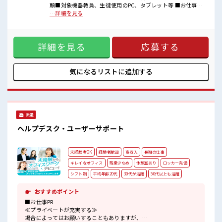
一息つける休憩スペースもあります！
頼■対象機器教員、生徒使用のPC、タブレット等 ■お仕事PR
持ち物が多いあなたにもぴったり☆
≪自分の時間も大切≫ 残業はほとんどナシ！ 場合によっては
…詳細を見る
ロッカー付き職場♪
お願いすることもあります♪ ≪土日祝休のお仕事≫ 家族や友
高収入もバッチリ目指せますよ！
人と一緒にプライベート満喫！ ≪未経験の方も大カンゲイ≫
新しいことにチャレンジするのは不安だけど、 しっかり働く
詳細を見る
応募する
環境が整っています！ イチからスキルUP・ステップUP目指
していきましょう！ ≪様々なお仕事をご提案≫ 一人で悩まず
気軽に相談できる、 派遣のお仕事です！ ■職場の雰囲気 活気
あふれる20代活躍中の職場です☆ 一息つける休憩スペースも
気になるリストに
追加する
あります！ 持ち物が多いあなたにもぴったり☆ ロッカー付き
職場♪ 高収入もバッチリ目指せますよ！
派遣
ヘルプデスク・ユーザーサポート
未経験者OK
経験者歓迎
高収入
長期の仕事
キレイなオフィス
残業少なめ
休憩室あり
ロッカー完備
シフト制
平均年齢20代
30代が活躍
50代以上も活躍
おすすめポイント
■お仕事PR
≪プライベートが充実する≫
場合によってはお願いすることもありますが、