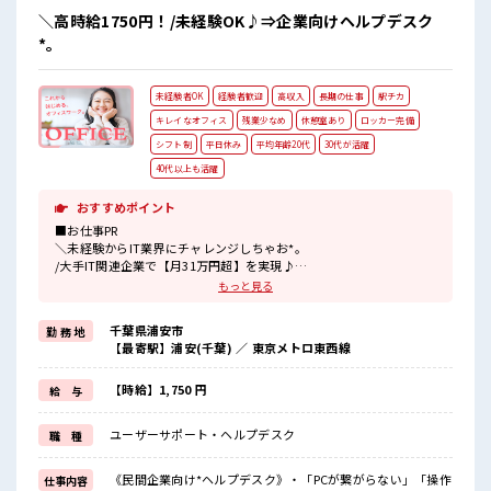
＼高時給1750円！/未経験OK♪⇒企業向けヘルプデスク
*。
未経験者OK
経験者歓迎
高収入
長期の仕事
駅チカ
キレイなオフィス
残業少なめ
休憩室あり
ロッカー完備
シフト制
平日休み
平均年齢20代
30代が活躍
40代以上も活躍
おすすめポイント
■お仕事PR
＼未経験からIT業界にチャレンジしちゃお*。
/大手IT関連企業で【月31万円超】を実現♪
お仕事内容は、
もっと見る
民間企業向けのヘルプデスクで「PCの接続ができない」「操作方法
を教えてほしい！
千葉県浦安市
勤 務 地
」などの問合せ対応などをメインでお任せします〇今回の募集はな
【最寄駅】浦安(千葉) ／ 東京メトロ東西線
んと…《職歴》も《スキル》も一切不問！
だから未経験から始めたスタッフさんも多数活躍中！
長期なので、
【時給】1,750 円
給 与
じっくりスキルを磨きたい方にもオススメですよ♪
今回は3名限定募集⇒人気枠はスグ埋まっちゃうから…今すぐエント
ユーザーサポート・ヘルプデスク
職 種
リーしよっ♪
■職場の雰囲気
《民間企業向け*ヘルプデスク》・「PCが繋がらない」「操作
仕事内容