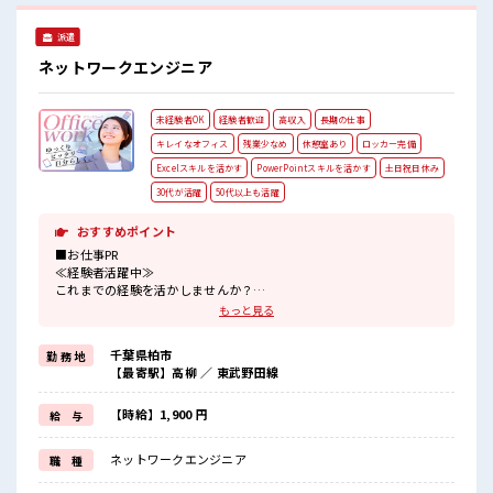
派遣
ネットワークエンジニア
未経験者OK
経験者歓迎
高収入
長期の仕事
キレイなオフィス
残業少なめ
休憩室あり
ロッカー完備
Excelスキルを活かす
PowerPointスキルを活かす
土日祝日休み
30代が活躍
50代以上も活躍
おすすめポイント
■お仕事PR
≪経験者活躍中≫
これまでの経験を活かしませんか？
ブランクがあっても大丈夫♪
もっと見る
経験はちょっとだけ…という方もOK！
≪自分の時間も大切≫
千葉県柏市
勤 務 地
残業はほとんどナシ！
【最寄駅】高柳 ／ 東武野田線
場合によってはお願いすることもあります♪
≪週休2日制≫
週末は家族や友人と一緒にプライベート満喫！
【時給】1,900 円
給 与
≪自分に合った期間で働ける≫
福利厚生が整った派遣のお仕事です！
ネットワークエンジニア
職 種
■職場の雰囲気