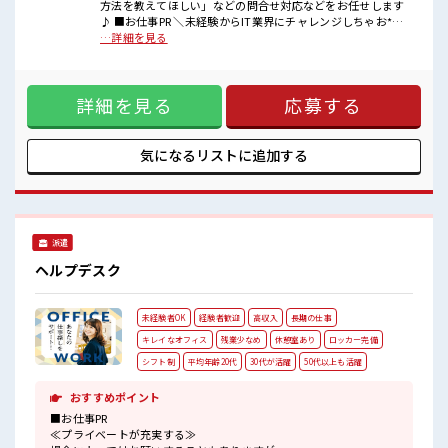
《浦安駅から徒歩3分の好立地》ビル周辺にはコンビニ・スーパーな
方法を教えてほしい」などの問合せ対応などをお任せします
どもあり、
♪ ■お仕事PR ＼未経験からIT業界にチャレンジしちゃお*。 /
とっても便利〇ランチも困りません♪
大手IT関連企業で【月31万円超】を実現♪ お仕事内容は、 民
…詳細を見る
【お財布がピンチの時は日払い申請しちゃお*。
間企業向けのヘルプデスクで「PCの接続ができない」「操作
】
方法を教えてほしい！ 」などの問合せ対応などをメインでお
任せします〇今回の募集はなんと…《職歴》も《スキル》も
詳細を見る
応募する
一切不問！ だから未経験から始めたスタッフさんも多数活躍
中！ 長期なので、 じっくりスキルを磨きたい方にもオススメ
ですよ♪ 今回は3名限定募集⇒人気枠はスグ埋まっちゃうか
ら…今すぐエントリーしよっ♪ ■職場の雰囲気 《浦安駅から
気になるリストに
追加する
徒歩3分の好立地》ビル周辺にはコンビニ・スーパーなどもあ
り、 とっても便利〇ランチも困りません♪ 【お財布がピンチ
の時は日払い申請しちゃお*。 】
派遣
ヘルプデスク
未経験者OK
経験者歓迎
高収入
長期の仕事
キレイなオフィス
残業少なめ
休憩室あり
ロッカー完備
シフト制
平均年齢20代
30代が活躍
50代以上も活躍
おすすめポイント
■お仕事PR
≪プライベートが充実する≫