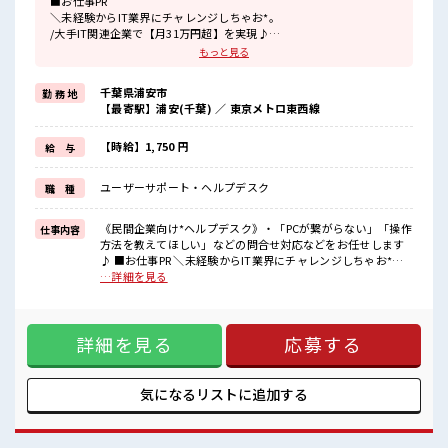
■お仕事PR
＼未経験からIT業界にチャレンジしちゃお*。
/大手IT関連企業で【月31万円超】を実現♪
お仕事内容は、
もっと見る
民間企業向けのヘルプデスクで「PCの接続ができない」「操作方法
を教えてほしい！
千葉県浦安市
勤 務 地
」などの問合せ対応などをメインでお任せします〇今回の募集はな
【最寄駅】浦安(千葉) ／ 東京メトロ東西線
んと…《職歴》も《スキル》も一切不問！
だから未経験から始めたスタッフさんも多数活躍中！
長期なので、
【時給】1,750 円
給 与
じっくりスキルを磨きたい方にもオススメですよ♪
今回は3名限定募集⇒人気枠はスグ埋まっちゃうから…今すぐエント
ユーザーサポート・ヘルプデスク
職 種
リーしよっ♪
■職場の雰囲気
《民間企業向け*ヘルプデスク》・「PCが繋がらない」「操作
仕事内容
《浦安駅から徒歩3分の好立地》ビル周辺にはコンビニ・スーパーな
方法を教えてほしい」などの問合せ対応などをお任せします
どもあり、
♪ ■お仕事PR ＼未経験からIT業界にチャレンジしちゃお*。 /
とっても便利〇ランチも困りません♪
大手IT関連企業で【月31万円超】を実現♪ お仕事内容は、 民
…詳細を見る
【お財布がピンチの時は日払い申請しちゃお*。
間企業向けのヘルプデスクで「PCの接続ができない」「操作
】
方法を教えてほしい！ 」などの問合せ対応などをメインでお
任せします〇今回の募集はなんと…《職歴》も《スキル》も
詳細を見る
応募する
一切不問！ だから未経験から始めたスタッフさんも多数活躍
中！ 長期なので、 じっくりスキルを磨きたい方にもオススメ
ですよ♪ 今回は3名限定募集⇒人気枠はスグ埋まっちゃうか
ら…今すぐエントリーしよっ♪ ■職場の雰囲気 《浦安駅から
気になるリストに
追加する
徒歩3分の好立地》ビル周辺にはコンビニ・スーパーなどもあ
り、 とっても便利〇ランチも困りません♪ 【お財布がピンチ
の時は日払い申請しちゃお*。 】