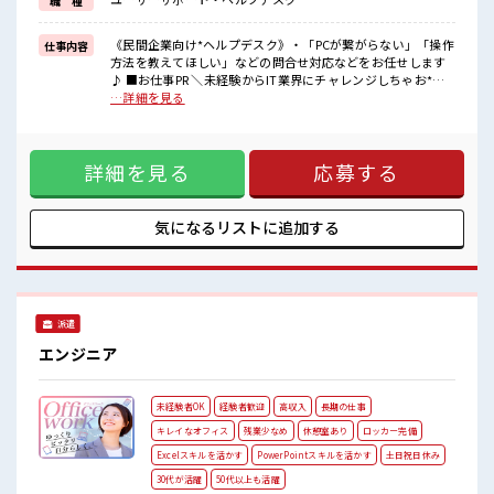
職 種
リーしよっ♪
■職場の雰囲気
《民間企業向け*ヘルプデスク》・「PCが繋がらない」「操作
仕事内容
《浦安駅から徒歩3分の好立地》ビル周辺にはコンビニ・スーパーな
方法を教えてほしい」などの問合せ対応などをお任せします
どもあり、
♪ ■お仕事PR ＼未経験からIT業界にチャレンジしちゃお*。 /
とっても便利〇ランチも困りません♪
大手IT関連企業で【月31万円超】を実現♪ お仕事内容は、 民
…詳細を見る
【お財布がピンチの時は日払い申請しちゃお*。
間企業向けのヘルプデスクで「PCの接続ができない」「操作
】
方法を教えてほしい！ 」などの問合せ対応などをメインでお
任せします〇今回の募集はなんと…《職歴》も《スキル》も
詳細を見る
応募する
一切不問！ だから未経験から始めたスタッフさんも多数活躍
中！ 長期なので、 じっくりスキルを磨きたい方にもオススメ
ですよ♪ 今回は3名限定募集⇒人気枠はスグ埋まっちゃうか
ら…今すぐエントリーしよっ♪ ■職場の雰囲気 《浦安駅から
気になるリストに
追加する
徒歩3分の好立地》ビル周辺にはコンビニ・スーパーなどもあ
り、 とっても便利〇ランチも困りません♪ 【お財布がピンチ
の時は日払い申請しちゃお*。 】
派遣
エンジニア
未経験者OK
経験者歓迎
高収入
長期の仕事
キレイなオフィス
残業少なめ
休憩室あり
ロッカー完備
Excelスキルを活かす
PowerPointスキルを活かす
土日祝日休み
30代が活躍
50代以上も活躍