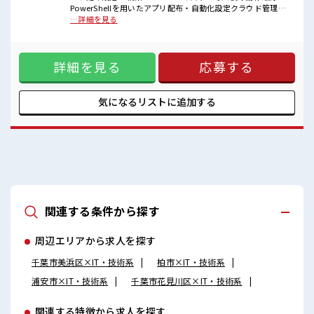
安心してお仕事に集中♪
PowerShellを用いたアプリ配布・自動化設定クラウド管理環
残業はほとんどありません！
境の推進既存:ADでの管理 → クラウド(Intune)管理へ移行リ
…詳細を見る
高収入もバッチリ目指せますよ！
モートワーク環境の整備支援周辺業務キッティング対応(波動
あり、多め)資料作成(手順書・構築資料)ネクストギガ案件対
応の可能性あり ■お仕事PR ≪経験者活躍中≫ これまでの経験
詳細を見る
応募する
を活かしませんか？ ブランクがあっても大丈夫♪ 経験はちょ
っとだけ…という方もOK！ ≪自分の時間も大切≫ 残業はほ
とんどナシ！ 場合によってはお願いすることもあります♪ ≪
週休2日制≫ 週末は家族や友人と一緒にプライベート満喫！
気になるリストに
追加する
≪自分に合った期間で働ける≫ 福利厚生が整った派遣のお仕
事です！ ■職場の雰囲気 仕事の合間の息抜きは休憩室で♪ ロ
ッカーあり！ 安心してお仕事に集中♪ 残業はほとんどありま
せん！ 高収入もバッチリ目指せますよ！
関連する条件から探す
周辺エリアから求人を探す
千葉市美浜区×IT・技術系
柏市×IT・技術系
浦安市×IT・技術系
千葉市花見川区×IT・技術系
関連する特徴から求人を探す