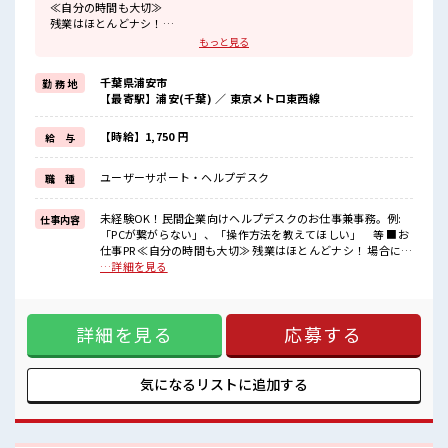
≪自分の時間も大切≫
残業はほとんどナシ！
場合によってはお願いすることもあります♪
もっと見る
≪初めての仕事だけど自分にもできそう≫
新しいことにチャレンジするのは不安だけど、
千葉県浦安市
勤 務 地
しっかり働く環境が整っています！
【最寄駅】浦安(千葉) ／ 東京メトロ東西線
イチからスキルUP・ステップUP目指していきましょう！
≪自分に合った期間で働ける≫
福利厚生が整った派遣のお仕事です！
【時給】1,750 円
給 与
■職場の雰囲気
ユーザーサポート・ヘルプデスク
職 種
活気あふれる20代活躍中の職場です☆
一息つける休憩スペースもあります！
持ち物が多いあなたにもぴったり☆
未経験OK！民間企業向けヘルプデスクのお仕事兼事務。例:
仕事内容
ロッカー付き職場♪
「PCが繋がらない」、「操作方法を教えてほしい」 等 ■お
高収入もバッチリ目指せますよ！
仕事PR ≪自分の時間も大切≫ 残業はほとんどナシ！ 場合によ
ってはお願いすることもあります♪ ≪初めての仕事だけど自
…詳細を見る
分にもできそう≫ 新しいことにチャレンジするのは不安だけ
ど、 しっかり働く環境が整っています！ イチからスキルUP・
ステップUP目指していきましょう！ ≪自分に合った期間で働
詳細を見る
応募する
ける≫ 福利厚生が整った派遣のお仕事です！ ■職場の雰囲気
活気あふれる20代活躍中の職場です☆ 一息つける休憩スペー
スもあります！ 持ち物が多いあなたにもぴったり☆ ロッカー
付き職場♪ 高収入もバッチリ目指せますよ！
気になるリストに
追加する