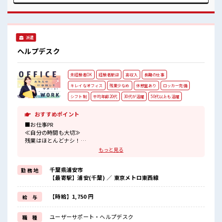
事です！ ■職場の雰囲気 仕事の合間の息抜きは休憩室で♪ ロ
ッカーあり！ 安心してお仕事に集中♪ 残業はほとんどありま
せん！ 高収入もバッチリ目指せますよ！
派遣
ヘルプデスク
未経験者OK
経験者歓迎
高収入
長期の仕事
キレイなオフィス
残業少なめ
休憩室あり
ロッカー完備
シフト制
平均年齢20代
30代が活躍
50代以上も活躍
おすすめポイント
■お仕事PR
≪自分の時間も大切≫
残業はほとんどナシ！
場合によってはお願いすることもあります♪
もっと見る
≪初めての仕事だけど自分にもできそう≫
新しいことにチャレンジするのは不安だけど、
千葉県浦安市
勤 務 地
しっかり働く環境が整っています！
【最寄駅】浦安(千葉) ／ 東京メトロ東西線
イチからスキルUP・ステップUP目指していきましょう！
≪自分に合った期間で働ける≫
福利厚生が整った派遣のお仕事です！
【時給】1,750 円
給 与
■職場の雰囲気
ユーザーサポート・ヘルプデスク
職 種
活気あふれる20代活躍中の職場です☆