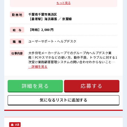
残業はほとんどナシ！
もっと見る
≪初めての仕事だけど自分にもできそう≫
新しいことにチャレンジするのは不安だけど、
千葉県千葉市美浜区
勤 務 地
しっかり働く環境が整っています！
【最寄駅】海浜幕張 ／ 京葉線
イチからスキルUP・ステップUP目指していきましょう！
≪自分に向いている仕事が探せる≫
困った事などがあれば、
【時給】2,000 円
給 与
担当がしっかりサポートします！
ユーザーサポート・ヘルプデスク
職 種
■職場の雰囲気
≪20代の方が多数活躍中の職場≫
休憩室でホッと一息リフレッシュ！
大手住宅メーカーグループでのグループ内ヘルプデスク業
仕事内容
ロッカーあり！
務！PCやスマホなどの使い方、動作不良、トラブルに対する1
安心してお仕事に集中♪
次受け業務顧客管理システムの問い合わせわからないことは
残業はほとんどありません！
近くのSV、社員にすぐ聞けます！ ■お仕事PR ≪プライベート
…詳細を見る
高収入もバッチリ目指せますよ！
が充実する≫ 場合によってはお願いすることもありますが、
残業はほとんどナシ！ ≪初めての仕事だけど自分にもできそ
う≫ 新しいことにチャレンジするのは不安だけど、 しっかり
詳細を見る
応募する
働く環境が整っています！ イチからスキルUP・ステップUP
目指していきましょう！ ≪自分に向いている仕事が探せる≫
困った事などがあれば、 担当がしっかりサポートします！ ■
職場の雰囲気 ≪20代の方が多数活躍中の職場≫ 休憩室でホッ
気になるリストに
追加する
と一息リフレッシュ！ ロッカーあり！ 安心してお仕事に集中
♪ 残業はほとんどありません！ 高収入もバッチリ目指せます
よ！
派遣