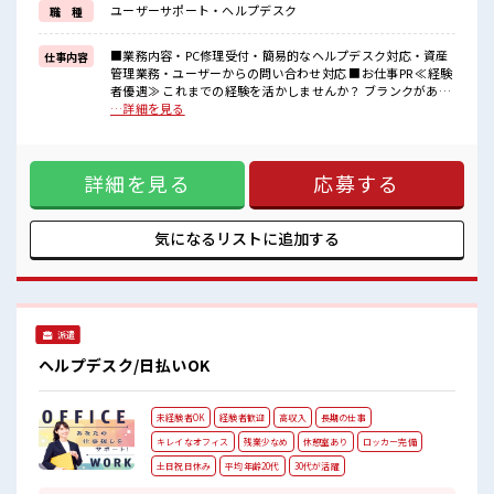
ユーザーサポート・ヘルプデスク
職 種
■職場の雰囲気
残業はほとんどありません！
■業務内容・PC修理受付・簡易的なヘルプデスク対応・資産
仕事内容
土日祝休みなので、
管理業務・ユーザーからの問い合わせ対応 ■お仕事PR ≪経験
ON/OFFの切替もしやすい！
者優遇≫ これまでの経験を活かしませんか？ ブランクがあっ
高収入もバッチリ目指せますよ！
ても大丈夫♪ 経験はちょっとだけ…という方もOK！ ≪時間
…詳細を見る
経験者歓迎☆
にメリハリを≫ 残業はほとんどナシ！ 場合によってはお願い
チョットだけの経験もしっかり活かせます！
することもあります♪ ≪週休2日制≫ 週末は家族や友人と一
緒にプライベート満喫！ ≪自分に合った期間で働ける≫ 福利
詳細を見る
応募する
厚生が整った派遣のお仕事です！ ■職場の雰囲気 残業はほと
んどありません！ 土日祝休みなので、 ON/OFFの切替もしや
すい！ 高収入もバッチリ目指せますよ！ 経験者歓迎☆ チョッ
トだけの経験もしっかり活かせます！
気になるリストに
追加する
派遣
ヘルプデスク/日払いOK
未経験者OK
経験者歓迎
高収入
長期の仕事
キレイなオフィス
残業少なめ
休憩室あり
ロッカー完備
土日祝日休み
平均年齢20代
30代が活躍