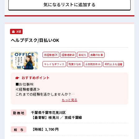
入もバッチリ目指せますよ！
気になるリストに
追加する
派遣
ヘルプデスク/日払いOK
未経験者OK
経験者歓迎
高収入
長期の仕事
キレイなオフィス
残業少なめ
土日祝日休み
40代以上も活躍
おすすめポイント
■お仕事PR
≪経験者優遇≫
これまでの経験を活かしませんか？
ブランクがあっても大丈夫♪
もっと見る
経験はちょっとだけ…という方もOK！
≪時間にメリハリを≫
千葉県千葉市花見川区
勤 務 地
残業はほとんどナシ！
【最寄駅】検見川 ／ 京成千葉線
場合によってはお願いすることもあります♪
≪週休2日制≫
週末は家族や友人と一緒にプライベート満喫！
【時給】1,700 円
給 与
≪自分に合った期間で働ける≫
福利厚生が整った派遣のお仕事です！