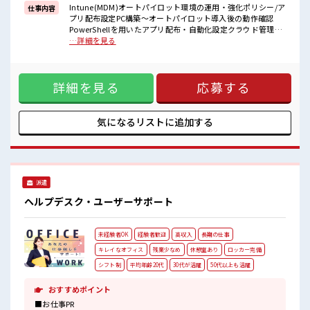
仕事の合間の息抜きは休憩室で♪
Intune(MDM)オートパイロット環境の運用・強化ポリシー/ア
仕事内容
ロッカーあり！
プリ配布設定PC構築～オートパイロット導入後の動作確認
安心してお仕事に集中♪
PowerShellを用いたアプリ配布・自動化設定クラウド管理環
残業はほとんどありません！
境の推進既存:ADでの管理 → クラウド(Intune)管理へ移行リ
…詳細を見る
高収入もバッチリ目指せますよ！
モートワーク環境の整備支援周辺業務キッティング対応(波動
あり、多め)資料作成(手順書・構築資料)ネクストギガ案件対
応の可能性あり ■お仕事PR ≪経験者活躍中≫ これまでの経験
詳細を見る
応募する
を活かしませんか？ ブランクがあっても大丈夫♪ 経験はちょ
っとだけ…という方もOK！ ≪自分の時間も大切≫ 残業はほ
とんどナシ！ 場合によってはお願いすることもあります♪ ≪
週休2日制≫ 週末は家族や友人と一緒にプライベート満喫！
気になるリストに
追加する
≪自分に合った期間で働ける≫ 福利厚生が整った派遣のお仕
事です！ ■職場の雰囲気 仕事の合間の息抜きは休憩室で♪ ロ
ッカーあり！ 安心してお仕事に集中♪ 残業はほとんどありま
せん！ 高収入もバッチリ目指せますよ！
派遣
ヘルプデスク・ユーザーサポート
未経験者OK
経験者歓迎
高収入
長期の仕事
キレイなオフィス
残業少なめ
休憩室あり
ロッカー完備
シフト制
平均年齢20代
30代が活躍
50代以上も活躍
おすすめポイント
■お仕事PR