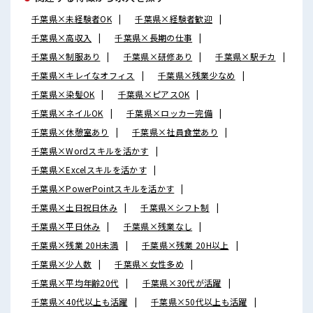
千葉県×未経験者OK
千葉県×経験者歓迎
千葉県×高収入
千葉県×長期の仕事
千葉県×制服あり
千葉県×研修あり
千葉県×駅チカ
千葉県×キレイなオフィス
千葉県×残業少なめ
千葉県×染髪OK
千葉県×ピアスOK
千葉県×ネイルOK
千葉県×ロッカー完備
千葉県×休憩室あり
千葉県×社員食堂あり
千葉県×Wordスキルを活かす
千葉県×Excelスキルを活かす
千葉県×PowerPointスキルを活かす
千葉県×土日祝日休み
千葉県×シフト制
千葉県×平日休み
千葉県×残業なし
千葉県×残業 20H未満
千葉県×残業 20H以上
千葉県×少人数
千葉県×女性多め
千葉県×平均年齢20代
千葉県×30代が活躍
千葉県×40代以上も活躍
千葉県×50代以上も活躍