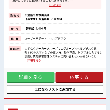
場合によってはお願いすることもありますが、
残業はほとんどナシ！
もっと見る
≪初めての仕事だけど自分にもできそう≫
新しいことにチャレンジするのは不安だけど、
千葉県千葉市美浜区
勤 務 地
しっかり働く環境が整っています！
【最寄駅】海浜幕張 ／ 京葉線
イチからスキルUP・ステップUP目指していきましょう！
≪自分に向いている仕事が探せる≫
困った事などがあれば、
【時給】2,000 円
給 与
担当がしっかりサポートします！
ユーザーサポート・ヘルプデスク
職 種
■職場の雰囲気
≪20代の方が多数活躍中の職場≫
休憩室でホッと一息リフレッシュ！
大手住宅メーカーグループでのグループ内ヘルプデスク業
仕事内容
ロッカーあり！
務！PCやスマホなどの使い方、動作不良、トラブルに対する1
安心してお仕事に集中♪
次受け業務顧客管理システムの問い合わせわからないことは
残業はほとんどありません！
近くのSV、社員にすぐ聞けます！ ■お仕事PR ≪プライベート
…詳細を見る
高収入もバッチリ目指せますよ！
が充実する≫ 場合によってはお願いすることもありますが、
残業はほとんどナシ！ ≪初めての仕事だけど自分にもできそ
う≫ 新しいことにチャレンジするのは不安だけど、 しっかり
詳細を見る
応募する
働く環境が整っています！ イチからスキルUP・ステップUP
目指していきましょう！ ≪自分に向いている仕事が探せる≫
困った事などがあれば、 担当がしっかりサポートします！ ■
職場の雰囲気 ≪20代の方が多数活躍中の職場≫ 休憩室でホッ
気になるリストに
追加する
と一息リフレッシュ！ ロッカーあり！ 安心してお仕事に集中
♪ 残業はほとんどありません！ 高収入もバッチリ目指せます
よ！