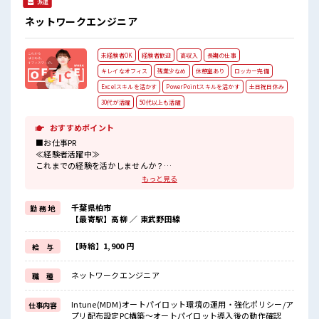
派遣
ネットワークエンジニア
未経験者OK
経験者歓迎
高収入
長期の仕事
キレイなオフィス
残業少なめ
休憩室あり
ロッカー完備
Excelスキルを活かす
PowerPointスキルを活かす
土日祝日休み
30代が活躍
50代以上も活躍
おすすめポイント
■お仕事PR
≪経験者活躍中≫
これまでの経験を活かしませんか？
ブランクがあっても大丈夫♪
もっと見る
経験はちょっとだけ…という方もOK！
≪自分の時間も大切≫
千葉県柏市
勤 務 地
残業はほとんどナシ！
【最寄駅】高柳 ／ 東武野田線
場合によってはお願いすることもあります♪
≪週休2日制≫
週末は家族や友人と一緒にプライベート満喫！
【時給】1,900 円
給 与
≪自分に合った期間で働ける≫
福利厚生が整った派遣のお仕事です！
ネットワークエンジニア
職 種
■職場の雰囲気
仕事の合間の息抜きは休憩室で♪
Intune(MDM)オートパイロット環境の運用・強化ポリシー/ア
仕事内容
ロッカーあり！
プリ配布設定PC構築～オートパイロット導入後の動作確認