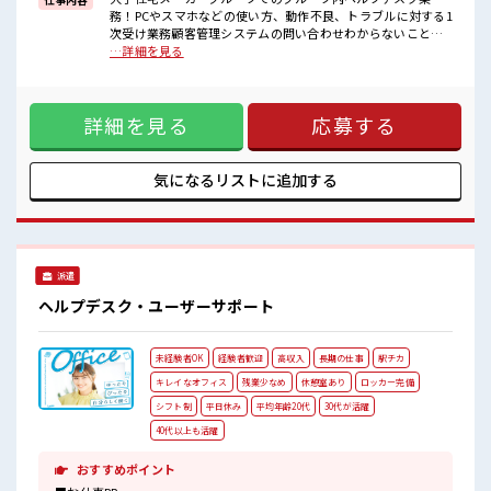
ロッカーあり！
務！PCやスマホなどの使い方、動作不良、トラブルに対する1
安心してお仕事に集中♪
次受け業務顧客管理システムの問い合わせわからないことは
残業はほとんどありません！
近くのSV、社員にすぐ聞けます！ ■お仕事PR ≪プライベート
…詳細を見る
高収入もバッチリ目指せますよ！
が充実する≫ 場合によってはお願いすることもありますが、
残業はほとんどナシ！ ≪初めての仕事だけど自分にもできそ
う≫ 新しいことにチャレンジするのは不安だけど、 しっかり
詳細を見る
応募する
働く環境が整っています！ イチからスキルUP・ステップUP
目指していきましょう！ ≪自分に向いている仕事が探せる≫
困った事などがあれば、 担当がしっかりサポートします！ ■
職場の雰囲気 ≪20代の方が多数活躍中の職場≫ 休憩室でホッ
気になるリストに
追加する
と一息リフレッシュ！ ロッカーあり！ 安心してお仕事に集中
♪ 残業はほとんどありません！ 高収入もバッチリ目指せます
よ！
派遣
ヘルプデスク・ユーザーサポート
未経験者OK
経験者歓迎
高収入
長期の仕事
駅チカ
キレイなオフィス
残業少なめ
休憩室あり
ロッカー完備
シフト制
平日休み
平均年齢20代
30代が活躍
40代以上も活躍
おすすめポイント