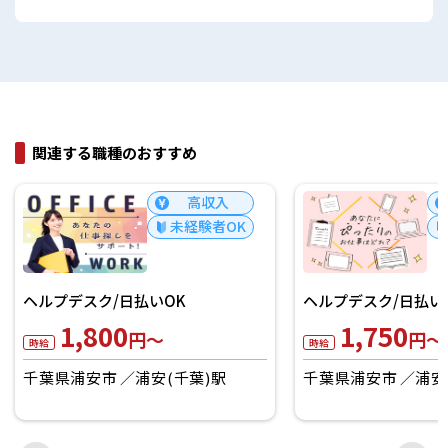
関連する職種のおすすめ
高収入
未経験者OK
ヘルプデスク/日払いOK
ヘルプデスク/日払い
1,800
1,750
円～
円～
時給
時給
千葉県浦安市
浦安(千葉)駅
千葉県浦安市
浦安