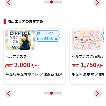
周辺エリアのおすすめ
高収入
未経験者OK
ヘルプデスク
ヘルプデスク/日払い
2,000
1,750
円～
円～
時給
時給
千葉県千葉市美浜区
海浜幕張駅
千葉県浦安市
浦安