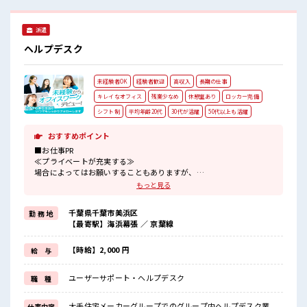
派遣
ヘルプデスク
未経験者OK
経験者歓迎
高収入
長期の仕事
キレイなオフィス
残業少なめ
休憩室あり
ロッカー完備
シフト制
平均年齢20代
30代が活躍
50代以上も活躍
おすすめポイント
■お仕事PR
≪プライベートが充実する≫
場合によってはお願いすることもありますが、
残業はほとんどナシ！
もっと見る
≪初めての仕事だけど自分にもできそう≫
新しいことにチャレンジするのは不安だけど、
千葉県千葉市美浜区
勤 務 地
しっかり働く環境が整っています！
【最寄駅】海浜幕張 ／ 京葉線
イチからスキルUP・ステップUP目指していきましょう！
≪自分に向いている仕事が探せる≫
困った事などがあれば、
【時給】2,000 円
給 与
担当がしっかりサポートします！
ユーザーサポート・ヘルプデスク
職 種
■職場の雰囲気
≪20代の方が多数活躍中の職場≫
休憩室でホッと一息リフレッシュ！
大手住宅メーカーグループでのグループ内ヘルプデスク業
仕事内容