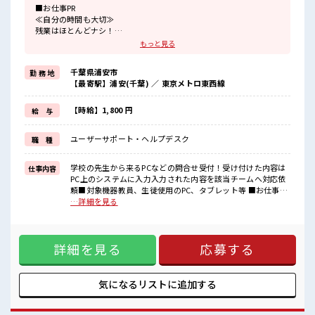
■お仕事PR
≪自分の時間も大切≫
残業はほとんどナシ！
場合によってはお願いすることもあります♪
もっと見る
≪土日祝休のお仕事≫
家族や友人と一緒にプライベート満喫！
千葉県浦安市
勤 務 地
≪未経験の方も大カンゲイ≫
【最寄駅】浦安(千葉) ／ 東京メトロ東西線
新しいことにチャレンジするのは不安だけど、
しっかり働く環境が整っています！
イチからスキルUP・ステップUP目指していきましょう！
【時給】1,800 円
給 与
≪様々なお仕事をご提案≫
一人で悩まず気軽に相談できる、
ユーザーサポート・ヘルプデスク
職 種
派遣のお仕事です！
■職場の雰囲気
学校の先生から来るPCなどの問合せ受付！受け付けた内容は
仕事内容
活気あふれる20代活躍中の職場です☆
PC上のシステムに入力入力された内容を該当チームへ対応依
一息つける休憩スペースもあります！
頼■対象機器教員、生徒使用のPC、タブレット等 ■お仕事PR
持ち物が多いあなたにもぴったり☆
≪自分の時間も大切≫ 残業はほとんどナシ！ 場合によっては
…詳細を見る
ロッカー付き職場♪
お願いすることもあります♪ ≪土日祝休のお仕事≫ 家族や友
高収入もバッチリ目指せますよ！
人と一緒にプライベート満喫！ ≪未経験の方も大カンゲイ≫
新しいことにチャレンジするのは不安だけど、 しっかり働く
詳細を見る
応募する
環境が整っています！ イチからスキルUP・ステップUP目指
していきましょう！ ≪様々なお仕事をご提案≫ 一人で悩まず
気軽に相談できる、 派遣のお仕事です！ ■職場の雰囲気 活気
あふれる20代活躍中の職場です☆ 一息つける休憩スペースも
気になるリストに
追加する
あります！ 持ち物が多いあなたにもぴったり☆ ロッカー付き
職場♪ 高収入もバッチリ目指せますよ！