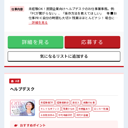
一息つける休憩スペースもあります！
持ち物が多いあなたにもぴったり☆
未経験OK！民間企業向けヘルプデスクのお仕事兼事務。例:
仕事内容
ロッカー付き職場♪
「PCが繋がらない」、「操作方法を教えてほしい」 等 ■お
高収入もバッチリ目指せますよ！
仕事PR ≪自分の時間も大切≫ 残業はほとんどナシ！ 場合によ
ってはお願いすることもあります♪ ≪初めての仕事だけど自
…詳細を見る
分にもできそう≫ 新しいことにチャレンジするのは不安だけ
ど、 しっかり働く環境が整っています！ イチからスキルUP・
ステップUP目指していきましょう！ ≪自分に合った期間で働
詳細を見る
応募する
ける≫ 福利厚生が整った派遣のお仕事です！ ■職場の雰囲気
活気あふれる20代活躍中の職場です☆ 一息つける休憩スペー
スもあります！ 持ち物が多いあなたにもぴったり☆ ロッカー
付き職場♪ 高収入もバッチリ目指せますよ！
気になるリストに
追加する
派遣
ヘルプデスク
未経験者OK
経験者歓迎
高収入
長期の仕事
キレイなオフィス
残業少なめ
休憩室あり
ロッカー完備
土日祝日休み
平均年齢20代
30代が活躍
おすすめポイント