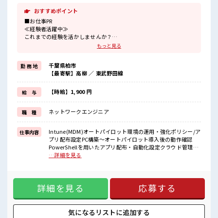
おすすめポイント
■お仕事PR
≪経験者活躍中≫
これまでの経験を活かしませんか？
ブランクがあっても大丈夫♪
もっと見る
経験はちょっとだけ…という方もOK！
≪自分の時間も大切≫
千葉県柏市
勤 務 地
残業はほとんどナシ！
【最寄駅】高柳 ／ 東武野田線
場合によってはお願いすることもあります♪
≪週休2日制≫
週末は家族や友人と一緒にプライベート満喫！
【時給】1,900 円
給 与
≪自分に合った期間で働ける≫
福利厚生が整った派遣のお仕事です！
ネットワークエンジニア
職 種
■職場の雰囲気
仕事の合間の息抜きは休憩室で♪
Intune(MDM)オートパイロット環境の運用・強化ポリシー/ア
仕事内容
ロッカーあり！
プリ配布設定PC構築～オートパイロット導入後の動作確認
安心してお仕事に集中♪
PowerShellを用いたアプリ配布・自動化設定クラウド管理環
残業はほとんどありません！
境の推進既存:ADでの管理 → クラウド(Intune)管理へ移行リ
…詳細を見る
高収入もバッチリ目指せますよ！
モートワーク環境の整備支援周辺業務キッティング対応(波動
あり、多め)資料作成(手順書・構築資料)ネクストギガ案件対
応の可能性あり ■お仕事PR ≪経験者活躍中≫ これまでの経験
詳細を見る
応募する
を活かしませんか？ ブランクがあっても大丈夫♪ 経験はちょ
っとだけ…という方もOK！ ≪自分の時間も大切≫ 残業はほ
とんどナシ！ 場合によってはお願いすることもあります♪ ≪
週休2日制≫ 週末は家族や友人と一緒にプライベート満喫！
気になるリストに
追加する
≪自分に合った期間で働ける≫ 福利厚生が整った派遣のお仕