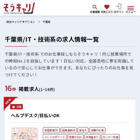
仕事検索
お気に入り
ログイン
メニュー
綜合キャリアオプション
千葉県
千葉県/IT・技術系の求人情報一覧
千葉県/IT・技術系 でのお仕事探しならそうキャリ！同じ就業場所で
の時給No.1を目指しています！日払い対応、全国各地に寮を完備して
いるので安心してお仕事ができます。あなたにぴったりのお仕事を見
つけてください！
16
掲載求人
件
(1~16件)
派遣
ヘルプデスク/日払いOK
未経験者OK
経験者歓迎
高収入
長期の仕事
キレイなオフィス
残業少なめ
休憩室あり
ロッカー完備