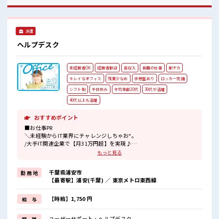
イベートも謳歌できる☆
派遣
ヘルプデスク
未経験者OK
経験者歓迎
高収入
長期の仕事
駅チカ
キレイなオフィス
残業少なめ
休憩室あり
ロッカー完備
シフト制
平日休み
平均年齢20代
30代が活躍
40代以上も活躍
おすすめポイント
■お仕事PR
＼未経験からIT業界にチャレンジしちゃお*。
/大手IT関連企業で【月31万円超】を実現♪
お仕事内容は、
もっと見る
民間企業向けのヘルプデスクで「PCの接続ができない」「操作方法
を教えてほしい！
千葉県浦安市
勤 務 地
」などの問合せ対応などをメインでお任せします〇今回の募集はな
【最寄駅】浦安(千葉) ／ 東京メトロ東西線
んと…《職歴》も《スキル》も一切不問！
だから未経験から始めたスタッフさんも多数活躍中！
長期なので、
【時給】1,750 円
給 与
じっくりスキルを磨きたい方にもオススメですよ♪
今回は3名限定募集⇒人気枠はスグ埋まっちゃうから…今すぐエント
ユーザーサポート・ヘルプデスク