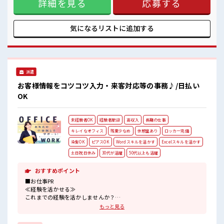
詳細を見る
応募する
だけど、 しっかり働く環境が整っています！ イチからスキル
UP・ステップUP目指していきましょう！ ≪自分に合った期
間で働ける≫ 福利厚生が整った派遣のお仕事です！ ■職場の
雰囲気 休憩時間にゆっくりできるスペース完備！ ロッカーあ
気になるリストに
追加する
り！ 安心してお仕事に集中♪ 残業が多めだからしっかり稼ぎ
たい方にもオススメ！ 高収入もバッチリ目指せますよ！
派遣
お客様情報をコツコツ入力・来客対応等の事務♪/日払い
OK
未経験者OK
経験者歓迎
高収入
長期の仕事
キレイなオフィス
残業少なめ
休憩室あり
ロッカー完備
染髪OK
ピアスOK
Wordスキルを活かす
Excelスキルを活かす
土日祝日休み
30代が活躍
50代以上も活躍
おすすめポイント
■お仕事PR
≪経験を活かせる≫
これまでの経験を活かしませんか？
ブランクがあっても大丈夫♪
もっと見る
経験はちょっとだけ…という方もOK！
≪時間にメリハリを≫