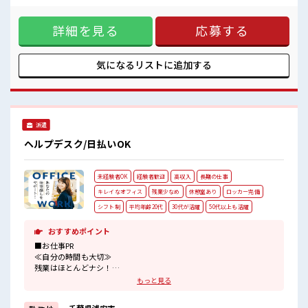
況確認・ICT機器やアプリケーションの操作マニュアル作成・
トラブル時の一次切り分け・OSアップデート作業対応＼事前
詳細を見る
応募する
研修あり！/配属後も専任のコーディネータがお仕事をバック
アップ！未経験の方でもご安心ください○ ■お仕事PR ≪ちょ
っとの残業で収入アップ≫ 残業は月20時間未満で、 ほどよく
稼げます♪ ≪週休2日制≫ 週末は家族や友人と一緒にプライ
気になるリストに
追加する
ベート満喫！ ≪初めての仕事だけど自分にもできそう≫ 新し
いことにチャレンジするのは不安だけど、 しっかり働く環境
が整っています！ イチからスキルUP・ステップUP目指して
いきましょう！ ≪自分に合った期間で働ける≫ 福利厚生が整
った派遣のお仕事です！ ■職場の雰囲気 少人数の職場だから
派遣
一緒に働く仲間との距離もグッと近い！ 20代活躍中のフレッ
シュな職場です☆ 仕事の合間の息抜きは休憩室で♪ 高収入も
ヘルプデスク/日払いOK
バッチリ目指せますよ！
未経験者OK
経験者歓迎
高収入
長期の仕事
キレイなオフィス
残業少なめ
休憩室あり
ロッカー完備
シフト制
平均年齢20代
30代が活躍
50代以上も活躍
おすすめポイント
■お仕事PR
≪自分の時間も大切≫
残業はほとんどナシ！
場合によってはお願いすることもあります♪
もっと見る
≪初めての仕事だけど自分にもできそう≫
新しいことにチャレンジするのは不安だけど、