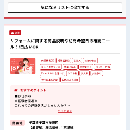
週休二日制≫ 週末は家族や友人と一緒にプライベート満喫！
≪初めての仕事だけど自分にもできそう≫ 新しいことにチャ
気になるリストに
追加する
レンジするのは不安だけど、 しっかり働く環境が整っていま
す！ イチからスキルUP・ステップUP目指していきましょ
う！ ≪様々なお仕事をご提案≫ 一人で悩まず気軽に相談でき
る、 派遣のお仕事です！ ■職場の雰囲気 少人数の職場でこじ
んまり。 職場の仲間との交流もできちゃうかも？ 20代活躍中
派遣
のフレッシュな職場です☆ 休憩室完備でランチや休憩も充実
しそう♪
リフォームに関する商品説明や訪問希望日の確認コー
ル！/日払いOK
未経験者OK
経験者歓迎
高収入
長期の仕事
キレイなオフィス
残業少なめ
休憩室あり
ロッカー完備
Excelスキルを活かす
シフト制
少人数
女性多め
40代以上も活躍
50代以上も活躍
おすすめポイント
■お仕事PR
≪経験者優遇≫
これまでの経験を活かしませんか？
ブランクがあっても大丈夫♪
もっと見る
経験はちょっとだけ…という方もOK！
≪女性も働きやすい職場≫
千葉県千葉市美浜区
勤 務 地
もちろん男性の応募も歓迎ですよ！
【最寄駅】海浜幕張 ／ 京葉線
≪プライベートが充実する≫