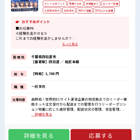
キレイなオフィス
残業少なめ
休憩室あり
ロッカー完備
土日祝日休み
女性多め
30代が活躍
50代以上も活躍
おすすめポイント
■お仕事PR
≪経験を活かせる≫
これまでの経験を活かしませんか？
ブランクがあっても大丈夫♪
もっと見る
経験はちょっとだけ…という方もOK！
≪女性も仕事をしやすい職場≫
千葉県四街道市
勤 務 地
もちろん男性の応募も歓迎！
【最寄駅】四街道 ／ 総武本線
≪無理なく働ける≫
場合によってはお願いすることもありますが、
残業はほとんどナシ！
【時給】1,700 円
給 与
≪完全週休二日制≫
週末は家族や友人と一緒にプライベート満喫！
一般事務
職 種
≪自分に合った期間で働ける≫
福利厚生が整った派遣のお仕事です！
高時給！世界的ECサイト運営企業の物流拠点でのリーダー業
仕事内容
■職場の雰囲気
務ネット注文受付から配送までの管理を行うリーダーポジシ
女性が多めの職場です♪
ョン物量に応じた進捗管理、配送状況の管理、安全管理、現
休憩室でホッと一息リフレッシュ！
場改善、コストや備品の管理、OPの勤怠管理、その他OPへの
…詳細を見る
ロッカーあり！
業務指示やエスカレーション対応将来正社員登用の可能性あ
安心してお仕事に集中♪
ります！ 顧客対応なく、チーム連携して業務に取り組めま
残業はほとんどありません！
す！ ■お仕事PR ≪経験を活かせる≫ これまでの経験を活かし
高収入もバッチリ目指せますよ！
詳細を見る
応募する
ませんか？ ブランクがあっても大丈夫♪ 経験はちょっとだ
け…という方もOK！ ≪女性も仕事をしやすい職場≫ もちろ