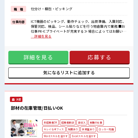
≪自分に合った期間で働ける≫
福利厚生が整った派遣のお仕事です！
仕分け・梱包・ピッキング
職 種
■職場の雰囲気
20代が多数活躍中！
ICT機器のピッキング、動作チェック、出荷準備、入庫対応、
仕事内容
社会人経験が浅くてもOK！
保管対応、検品、シール貼りなどを行う物倉庫内で業務 ■お
ここから経験積んでいきましょ！
仕事PR ≪プライベートが充実する≫ 場合によってはお願いす
休憩室完備でランチや休憩も充実しそう♪
ることもありますが、 残業はほとんどナシ！ ≪完全週休二日
…詳細を見る
残業はほとんどありません！
制≫ 週末は家族や友人と一緒にプライベート満喫！ ≪初めて
の仕事だけど自分にもできそう≫ 新しいことにチャレンジす
るのは不安だけど、 しっかり働く環境が整っています！ イチ
詳細を見る
応募する
からスキルUP・ステップUP目指していきましょう！ ≪自分
に合った期間で働ける≫ 福利厚生が整った派遣のお仕事で
す！ ■職場の雰囲気 20代が多数活躍中！ 社会人経験が浅くて
もOK！ ここから経験積んでいきましょ！ 休憩室完備でラン
気になるリストに
追加する
チや休憩も充実しそう♪ 残業はほとんどありません！
派遣
部材の在庫管理/日払いOK
未経験者OK
経験者歓迎
高収入
長期の仕事
キレイなオフィス
制服あり
休憩室あり
ロッカー完備
Wordスキルを活かす
Excelスキルを活かす