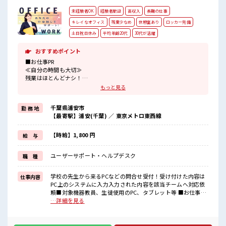
未経験者OK
経験者歓迎
高収入
長期の仕事
キレイなオフィス
残業少なめ
休憩室あり
ロッカー完備
土日祝日休み
平均年齢20代
30代が活躍
おすすめポイント
■お仕事PR
≪自分の時間も大切≫
残業はほとんどナシ！
場合によってはお願いすることもあります♪
もっと見る
≪週休2日制≫
週末は家族や友人と一緒にプライベート満喫！
千葉県浦安市
勤 務 地
≪未経験OKの仕事≫
【最寄駅】浦安(千葉) ／ 東京メトロ東西線
新しいことにチャレンジするのは不安だけど、
しっかり働く環境が整っています！
イチからスキルUP・ステップUP目指していきましょう！
【時給】1,800 円
給 与
≪自分に合った期間で働ける≫
福利厚生が整った派遣のお仕事です！
ユーザーサポート・ヘルプデスク
職 種
■職場の雰囲気
≪20代の方が多数活躍中の職場≫
学校の先生から来るPCなどの問合せ受付！受け付けた内容は
仕事内容
休憩時間にゆっくりできるスペース完備！
PC上のシステムに入力入力された内容を該当チームへ対応依
ロッカーあり！
頼■対象機器教員、生徒使用のPC、タブレット等 ■お仕事PR
安心してお仕事に集中♪
≪自分の時間も大切≫ 残業はほとんどナシ！ 場合によっては
…詳細を見る
残業はほとんどなし！
お願いすることもあります♪ ≪週休2日制≫ 週末は家族や友
プライベートも謳歌できる☆
人と一緒にプライベート満喫！ ≪未経験OKの仕事≫ 新しい
ことにチャレンジするのは不安だけど、 しっかり働く環境が