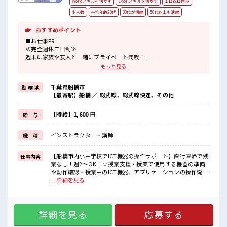
Wordスキルを活かす
Excelスキルを活かす
土日祝日休み
少人数
平均年齢20代
30代が活躍
50代以上も活躍
おすすめポイント
■お仕事PR
≪完全週休二日制≫
週末は家族や友人と一緒にプライベート満喫！
≪初めての仕事だけど自分にもできそう≫
もっと見る
新しいことにチャレンジするのは不安だけど、
しっかり働く環境が整っています！
千葉県船橋市
勤 務 地
イチからスキルUP・ステップUP目指していきましょう！
【最寄駅】船橋 ／ 総武線、総武線快速、その他
≪様々なお仕事をご提案≫
一人で悩まず気軽に相談できる、
派遣のお仕事です！
【時給】1,600 円
給 与
■職場の雰囲気
インストラクター・講師
職 種
少人数の職場でこじんまり。
職場の仲間との交流もできちゃうかも？
20代活躍中のフレッシュな職場です☆
【船橋市内小中学校でICT機器の操作サポート】直行直帰で残
仕事内容
休憩室完備でランチや休憩も充実しそう♪
業なし！週2～OK！▽授業支援・授業で使用する機器の準備
や動作確認・授業中のICT機器、アプリケーションの操作説明
▽教材作成支援・先生方への機器やコンテンツ紹介・授業事
…詳細を見る
例や作成教材の共有▽ICT機器の環境整備・校内ICT機器の状
況確認・ICT機器やアプリケーションの操作マニュアル作成・
トラブル時の一次切り分け・OSアップデート作業対応＼事前
詳細を見る
応募する
研修あり！/配属後も専任のコーディネータがお仕事をバック
アップ！未経験の方でもご安心ください○ ■お仕事PR ≪完全