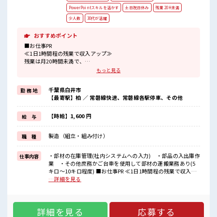
PowerPointスキルを活かす
土日祝日休み
残業 20H未満
少人数
30代が活躍
おすすめポイント
■お仕事PR
≪1日1時間程の残業で収入アップ≫
残業は月20時間未満で、
ほどよく稼げます♪
もっと見る
≪土日祝休のお仕事≫
家族や友人と一緒にプライベート満喫！
千葉県白井市
勤 務 地
制服があると毎日の服選びに悩まずOK♪
【最寄駅】柏 ／ 常磐線快速、常磐線各駅停車、その他
≪未経験の方も大カンゲイ≫
新しいことにチャレンジするのは不安だけど、
しっかり働く環境が整っています！
【時給】1,600 円
給 与
イチからスキルUP・ステップUP目指していきましょう！
≪自分に向いている仕事が探せる≫
製造（組立・組み付け）
職 種
困った事などがあれば、
担当がしっかりサポートします！
・部材の在庫管理(社内システムへの入力) ・部品の入出庫作
仕事内容
■職場の雰囲気
業 ・その他庶務かご台車を使用して部材の運搬業務あり(5
少人数の職場でこじんまり。
キロ～10キロ程度) ■お仕事PR ≪1日1時間程の残業で収入ア
職場の仲間との交流もできちゃうかも？
ップ≫ 残業は月20時間未満で、 ほどよく稼げます♪ ≪土日祝
…詳細を見る
休憩室完備でランチや休憩も充実しそう♪
休のお仕事≫ 家族や友人と一緒にプライベート満喫！ 制服が
ロッカーあり！
あると毎日の服選びに悩まずOK♪ ≪未経験の方も大カンゲイ
安心してお仕事に集中♪
≫ 新しいことにチャレンジするのは不安だけど、 しっかり働
程よく残業あり！
詳細を見る
応募する
く環境が整っています！ イチからスキルUP・ステップUP目