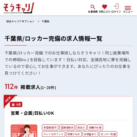
仕事検索
お気に入り
ログイン
メニュー
綜合キャリアオプション
千葉県
千葉県/ロッカー完備の求人情報一覧
千葉県/ロッカー完備 でのお仕事探しならそうキャリ！同じ就業場所
での時給No.1を目指しています！日払い対応、全国各地に寮を完備し
ているので安心してお仕事ができます。あなたにぴったりのお仕事を
見つけてください！
112
掲載求人
件
(1~20件)
派遣
営業・企画/日払いOK
未経験者OK
経験者歓迎
高収入
長期の仕事
キレイなオフィス
残業少なめ
休憩室あり
ロッカー完備