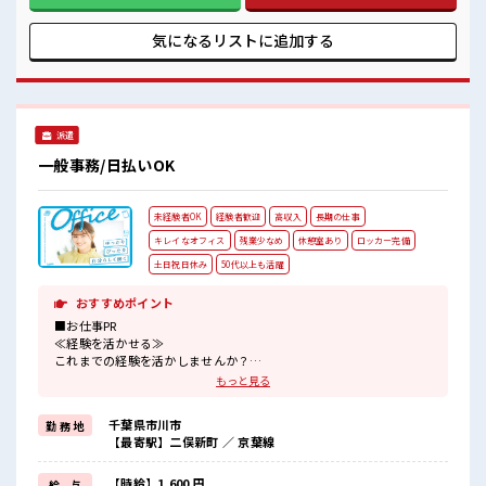
ロッカー付き職場♪
イベート満喫！ ≪ヘアカラーOKで自由な雰囲気の職場≫ 明
るすぎたり奇抜でなければ基本的に自由！ (規定有) ■職場の
気になるリストに
追加する
雰囲気 髪型・髪色自由♪ 派手過ぎなければOKだから、 モチ
ベーションもUP！ 休憩室完備でランチや休憩も充実しそう♪
持ち物が多いあなたにもぴったり☆ ロッカー付き職場♪
派遣
一般事務/日払いOK
未経験者OK
経験者歓迎
高収入
長期の仕事
キレイなオフィス
残業少なめ
休憩室あり
ロッカー完備
土日祝日休み
50代以上も活躍
おすすめポイント
■お仕事PR
≪経験を活かせる≫
これまでの経験を活かしませんか？
ブランクがあっても大丈夫♪
もっと見る
経験はちょっとだけ…という方もOK！
≪無理なく働ける≫
千葉県市川市
勤 務 地
場合によってはお願いすることもありますが、
【最寄駅】二俣新町 ／ 京葉線
残業はほとんどナシ！
≪完全週休二日制≫
週末は家族や友人と一緒にプライベート満喫！
【時給】1,600 円
給 与