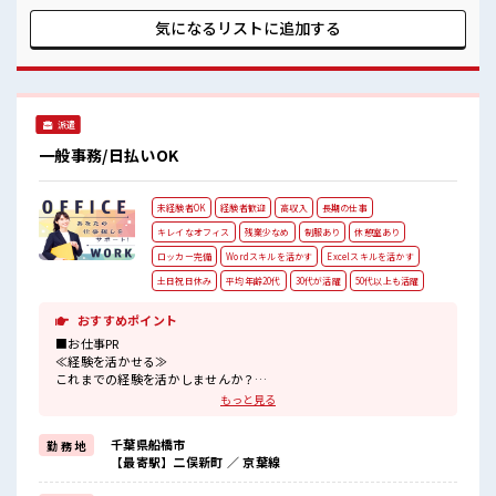
困った事などがあれば、 担当がしっかりサポートします！ ■
職場の雰囲気 女性も活躍しやすい雰囲気の職場です！ “コジ
気になるリストに
追加する
ンマリ”が好きな方にもお勧め！！ 少人数の職場です♪ 20代
の若い世代がたくさん活躍中の活気ある職場！
派遣
一般事務/日払いOK
未経験者OK
経験者歓迎
高収入
長期の仕事
キレイなオフィス
残業少なめ
制服あり
休憩室あり
ロッカー完備
Wordスキルを活かす
Excelスキルを活かす
土日祝日休み
平均年齢20代
30代が活躍
50代以上も活躍
おすすめポイント
■お仕事PR
≪経験を活かせる≫
これまでの経験を活かしませんか？
ブランクがあっても大丈夫♪
もっと見る
経験はちょっとだけ…という方もOK！
≪無理なく働ける≫
千葉県船橋市
勤 務 地
場合によってはお願いすることもありますが、
【最寄駅】二俣新町 ／ 京葉線
残業はほとんどナシ！
≪完全週休二日制≫