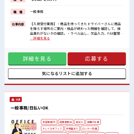
≪収入アップを目指せる≫
高時給だらけの派遣のお仕事です！
一般事務
職 種
■職場の雰囲気
休憩室で楽しくランチ♪
【入荷受付業務】・商品を持ってきたドライバーさんに商品
仕事内容
時間があれば昼寝もしちゃおう！
を降ろす場所のご案内・検品が終わった明細を確認して、検
持ち物が多いあなたにもぴったり☆
品漏れがないかの確認。・ラベル出し、欠品入力、FAX整理・
ロッカー付き職場♪
電話対応※主に外部の電話 ■お仕事PR ≪経験を活かせる≫ こ
…詳細を見る
残業はほとんどなし！
れまでの経験を活かしませんか？ ブランクがあっても大丈夫
プライベートも謳歌できる☆
♪ 経験はちょっとだけ…という方もOK！ ≪無理なく働ける
≫ 場合によってはお願いすることもありますが、 残業はほと
詳細を見る
応募する
んどナシ！ ≪完全週休二日制≫ 週末は家族や友人と一緒にプ
ライベート満喫！ ≪収入アップを目指せる≫ 高時給だらけの
派遣のお仕事です！ ■職場の雰囲気 休憩室で楽しくランチ♪
時間があれば昼寝もしちゃおう！ 持ち物が多いあなたにもぴ
気になるリストに
追加する
ったり☆ ロッカー付き職場♪ 残業はほとんどなし！ プライベ
ートも謳歌できる☆
派遣
一般事務/日払いOK
未経験者OK
経験者歓迎
高収入
長期の仕事
キレイなオフィス
休憩室あり
ロッカー完備