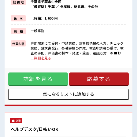
千葉県千葉市中央区
勤 務 地
残業はほとんどナシ！
【最寄駅】千葉 ／ 外房線、総武線、その他
場合によってはお願いすることもあります♪
≪週休2日制≫
週末は家族や友人と一緒にプライベート満喫！
【時給】1,600 円
給 与
≪ヘアカラーOKで自由な雰囲気の職場≫
明るすぎたり奇抜でなければ基本的に自由！
一般事務
職 種
(規定有)≪自分に向いている仕事が探せる≫
困った事などがあれば、
担当がしっかりサポートします！
専用端末にて受付・申請業務、お客様情報の入力、チェック
仕事内容
業務、請求書発行、各種書類の作成、検査申請書の受付、検
■職場の雰囲気
査の手配、評価書の製本・発送・受渡、電話応対 等 ■お仕
派手すぎなければ多少のヘアカラーもOKなのはウレシイPoint☆
事PR ≪経験を活かせる≫ これまでの経験を活かしませんか？
…詳細を見る
休憩室で楽しくランチ♪
ブランクがあっても大丈夫♪ 経験はちょっとだけ…という方
時間があれば昼寝もしちゃおう！
もOK！ ≪時間にメリハリを≫ 残業はほとんどナシ！ 場合に
ロッカーあり！
よってはお願いすることもあります♪ ≪週休2日制≫ 週末は
安心してお仕事に集中♪
詳細を見る
応募する
家族や友人と一緒にプライベート満喫！ ≪ヘアカラーOKで自
由な雰囲気の職場≫ 明るすぎたり奇抜でなければ基本的に自
由！ (規定有)≪自分に向いている仕事が探せる≫ 困った事な
どがあれば、 担当がしっかりサポートします！ ■職場の雰囲
気になるリストに
追加する
気 派手すぎなければ多少のヘアカラーもOKなのはウレシイ
Point☆ 休憩室で楽しくランチ♪ 時間があれば昼寝もしちゃ
おう！ ロッカーあり！ 安心してお仕事に集中♪
派遣
ヘルプデスク/日払いOK