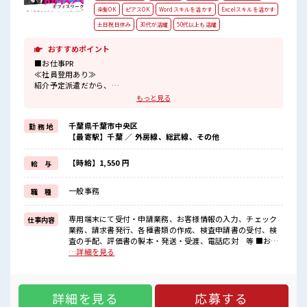
染髪OK
ピアスOK
Wordスキルを活かす
Excelスキルを活かす
土日祝日休み
30代が活躍
50代以上も活躍
おすすめポイント
■お仕事PR
≪社員登用あり≫
紹介予定派遣だから、
自分に職場が合うかお試しできるのがウレシイPoint☆
もっと見る
≪経験者優遇≫
これまでの経験を活かしませんか？
千葉県千葉市中央区
勤 務 地
ブランクがあっても大丈夫♪
【最寄駅】千葉 ／ 外房線、総武線、その他
経験はちょっとだけ…という方もOK！
≪無理なく働ける≫
場合によってはお願いすることもありますが、
【時給】1,550 円
給 与
残業はほとんどナシ！
≪完全週休二日制≫
一般事務
職 種
週末は家族や友人と一緒にプライベート満喫！
≪ヘアカラーOKで自由な雰囲気の職場≫
明るすぎたり奇抜でなければ基本的に自由！
専用端末にて受付・申請業務、お客様情報の入力、チェック
仕事内容
(規定有)
業務、請求書発行、各種書類の作成、検査申請書の受付、検
査の手配、評価書の製本・発送・受渡、電話応対 等 ■お仕
■職場の雰囲気
事PR ≪社員登用あり≫ 紹介予定派遣だから、 自分に職場が合
…詳細を見る
髪型・髪色自由♪
うかお試しできるのがウレシイPoint☆ ≪経験者優遇≫ これ
派手過ぎなければOKだから、
までの経験を活かしませんか？ ブランクがあっても大丈夫♪
モチベーションもUP！
経験はちょっとだけ…という方もOK！ ≪無理なく働ける≫
休憩室完備でランチや休憩も充実しそう♪
詳細を見る
応募する
場合によってはお願いすることもありますが、 残業はほとん
持ち物が多いあなたにもぴったり☆
どナシ！ ≪完全週休二日制≫ 週末は家族や友人と一緒にプラ