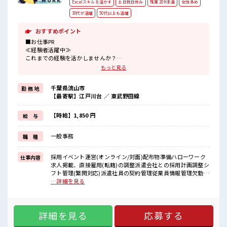
Excelスキルを活かす
土日祝日休み
残業 20H未満
女性多め
30代が活躍
50代以上も活躍
おすすめポイント
■お仕事PR
≪経験者活躍中≫
これまでの経験を活かしませんか？
ブランクがあっても大丈夫♪
もっと見る
経験はちょっとだけ…という方もOK！
≪女性も活躍中の職場≫
千葉県流山市
勤 務 地
もちろん男性の応募もOKですよ！
【最寄駅】江戸川台 ／ 東武野田線
≪適度な残業でお給料UP≫
残業は月20時間未満で、
ほどよく稼げます♪
【時給】1,850 円
給 与
≪週休2日制≫
週末は家族や友人と一緒にプライベート満喫！
一般事務
職 種
≪収入アップを目指せる≫
高時給だらけの派遣のお仕事です！
採用イベント運営(オンライン/対面)配布物準備ハローワーク
仕事内容
■職場の雰囲気
求人掲載、直接雇用(転籍)の調整派遣会社との採用計画調整シ
女性が多めの職場です♪
フト管理(繁閑対応)派遣社員の契約管理従業員情報管理欠勤時
休憩室で楽しくおしゃべり！
の派遣会社への手配依頼友人紹介施策の推進派遣会社からの
…詳細を見る
ストレス解消☆
フィードバック収集(L99アソシエイト)採用レポート作成など
持ち物が多いあなたにもぴったり☆
が具体的なお仕事内容になります。 ■お仕事PR ≪経験者活躍
ロッカー付き職場♪
中≫ これまでの経験を活かしませんか？ ブランクがあっても
高収入もバッチリ目指せますよ！
詳細を見る
応募する
大丈夫♪ 経験はちょっとだけ…という方もOK！ ≪女性も活
躍中の職場≫ もちろん男性の応募もOKですよ！ ≪適度な残