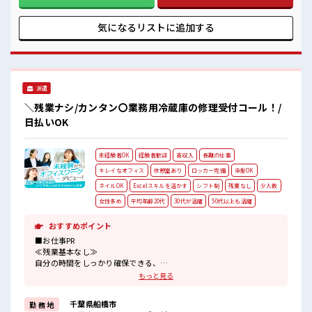
指していきましょう！ ≪自分に向いている仕事が探せる≫ 困
った事などがあれば、 担当がしっかりサポートします！ ■職
場の雰囲気 少人数の職場でこじんまり。 職場の仲間との交流
気になるリストに
追加する
もできちゃうかも？ 休憩室完備でランチや休憩も充実しそう
♪ ロッカーあり！ 安心してお仕事に集中♪ 程よく残業あり！
派遣
＼残業ナシ/カンタン〇業務用冷蔵庫の修理受付コール！/
日払いOK
未経験者OK
経験者歓迎
高収入
長期の仕事
キレイなオフィス
休憩室あり
ロッカー完備
染髪OK
ネイルOK
Excelスキルを活かす
シフト制
残業なし
少人数
女性多め
平均年齢20代
30代が活躍
50代以上も活躍
おすすめポイント
■お仕事PR
≪残業基本なし≫
自分の時間をしっかり確保できる、
残業基本ナシのお仕事♪
もっと見る
オンとオフをきっちり切り替えたい方にオススメ！
≪女性も仕事をしやすい職場≫
千葉県船橋市
勤 務 地
もちろん男性の応募も歓迎！