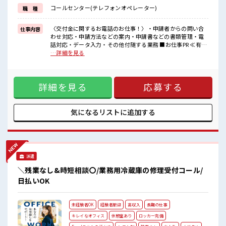
これまでの経験を活かしませんか？
コールセンター(テレフォンオペレーター)
職 種
ブランクがあっても大丈夫♪
経験はちょっとだけ…という方もOK！
≪自分に向いている仕事が探せる≫
〈交付金に関するお電話のお仕事！〉・申請者からの問い合
仕事内容
困った事などがあれば、
わせ対応・申請方法などの案内・申請書などの書類管理・電
担当がしっかりサポートします！
話対応・データ入力・その他付随する業務 ■お仕事PR ≪有意
義な平日休み≫ 平日休みはメリットがたくさん。 ゆったり、
…詳細を見る
■職場の雰囲気
のんびりで、 心も身体もリフレッシュ♪ ≪NO残業≫ 時間を
一緒に働く仲間ともなじみやすい少人数の職場☆
しっかり確保できる、 残業基本ナシのお仕事♪ オンとオフを
休憩室でホッと一息リフレッシュ！
きっちり切り替えたい方にオススメ！ ≪経験者活躍中≫ これ
ロッカーあり！
詳細を見る
応募する
までの経験を活かしませんか？ ブランクがあっても大丈夫♪
安心してお仕事に集中♪
経験はちょっとだけ…という方もOK！ ≪自分に向いている仕
高収入もバッチリ目指せますよ！
事が探せる≫ 困った事などがあれば、 担当がしっかりサポー
トします！ ■職場の雰囲気 一緒に働く仲間ともなじみやすい
気になるリストに
追加する
少人数の職場☆ 休憩室でホッと一息リフレッシュ！ ロッカー
あり！ 安心してお仕事に集中♪ 高収入もバッチリ目指せます
よ！
派遣
＼残業なし&時短相談〇/業務用冷蔵庫の修理受付コール/
日払いOK
未経験者OK
経験者歓迎
高収入
長期の仕事
キレイなオフィス
休憩室あり
ロッカー完備