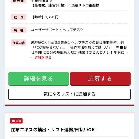
千葉県浦安市
勤 務 地
しっかり働く環境が整っています！
【最寄駅】浦安(千葉) ／ 東京メトロ東西線
イチからスキルUP・ステップUP目指していきましょう！
≪自分に合った期間で働ける≫
福利厚生が整った派遣のお仕事です！
【時給】1,750 円
給 与
■職場の雰囲気
ユーザーサポート・ヘルプデスク
職 種
活気あふれる20代活躍中の職場です☆
仕事の合間の息抜きは休憩室で♪
ロッカーあり！
未経験OK！民間企業向けヘルプデスクのお仕事兼事務。例:
仕事内容
安心してお仕事に集中♪
「PCが繋がらない」、「操作方法を教えてほしい」 等 ■お
残業はほとんどなし！
仕事PR ≪自分の時間も大切≫ 残業はほとんどナシ！ 場合によ
プライベートも謳歌できる☆
ってはお願いすることもあります♪ ≪初めての仕事だけど自
…詳細を見る
分にもできそう≫ 新しいことにチャレンジするのは不安だけ
ど、 しっかり働く環境が整っています！ イチからスキルUP・
ステップUP目指していきましょう！ ≪自分に合った期間で働
詳細を見る
応募する
ける≫ 福利厚生が整った派遣のお仕事です！ ■職場の雰囲気
活気あふれる20代活躍中の職場です☆ 仕事の合間の息抜きは
休憩室で♪ ロッカーあり！ 安心してお仕事に集中♪ 残業はほ
とんどなし！ プライベートも謳歌できる☆
気になるリストに
追加する
派遣
昆布エキスの抽出・リフト運搬/日払いOK