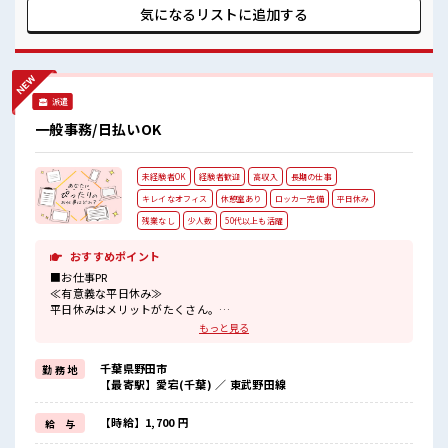
場♪ 高収入もバッチリ目指せますよ！
気になるリストに
追加する
派遣
一般事務/日払いOK
未経験者OK
経験者歓迎
高収入
長期の仕事
キレイなオフィス
休憩室あり
ロッカー完備
平日休み
残業なし
少人数
50代以上も活躍
おすすめポイント
■お仕事PR
≪有意義な平日休み≫
平日休みはメリットがたくさん。
ゆったり、
もっと見る
のんびりで、
心も身体もリフレッシュ♪
千葉県野田市
勤 務 地
≪NO残業≫
【最寄駅】愛宕(千葉) ／ 東武野田線
時間をしっかり確保できる、
残業基本ナシのお仕事♪
オンとオフをきっちり切り替えたい方にオススメ！
【時給】1,700 円
給 与
≪経験者活躍中≫