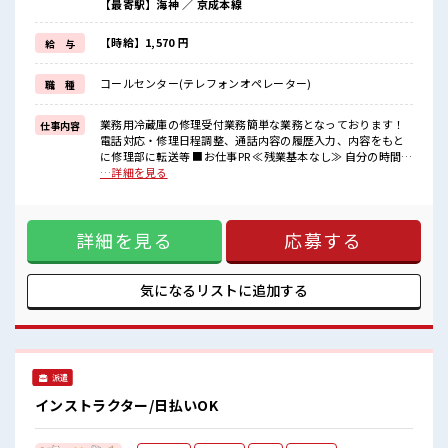
【最寄駅】海神 ／ 京成本線
≪髪色自由で自分らしく働く≫
明るすぎたり奇抜でなければ基本的に自由！
(規定有)≪未経験でも活躍できる≫
【時給】1,570 円
給 与
新しいことにチャレンジするのは不安だけど、
しっかり働く環境が整っています！
コールセンター(テレフォンオペレーター)
職 種
イチからスキルUP・ステップUP目指していきましょう！
≪収入アップを目指せる≫
高時給だらけの派遣のお仕事です！
業務用冷蔵庫の修理受付業務簡単な業務となっております！
仕事内容
電話対応・修理日程調整、通話内容の履歴入力、内容をもと
■職場の雰囲気
に修理部に転送等 ■お仕事PR ≪残業基本なし≫ 自分の時間を
女性が多めの職場です♪
しっかり確保できる、 残業基本ナシのお仕事♪ オンとオフを
…詳細を見る
“コジンマリ”が好きな方にもお勧め！！
きっちり切り替えたい方にオススメ！ ≪女性も仕事をしやす
少人数の職場です♪
い職場≫ もちろん男性の応募も歓迎！ ≪髪色自由で自分らし
派手すぎなければ多少のヘアカラーもOKなのはウレシイPoint☆
く働く≫ 明るすぎたり奇抜でなければ基本的に自由！ (規定
詳細を見る
応募する
有)≪未経験でも活躍できる≫ 新しいことにチャレンジするの
は不安だけど、 しっかり働く環境が整っています！ イチから
スキルUP・ステップUP目指していきましょう！ ≪収入アッ
プを目指せる≫ 高時給だらけの派遣のお仕事です！ ■職場の
気になるリストに
追加する
雰囲気 女性が多めの職場です♪ “コジンマリ”が好きな方にも
お勧め！！ 少人数の職場です♪ 派手すぎなければ多少のヘア
カラーもOKなのはウレシイPoint☆
派遣
インストラクター/日払いOK