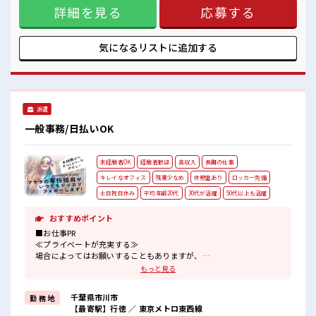
詳細を見る
応募する
整っています！ イチからスキルUP・ステップUP目指してい
きましょう！ ≪自分に合った期間で働ける≫ 福利厚生が整っ
た派遣のお仕事です！ ■職場の雰囲気 ≪20代の方が多数活躍
中の職場≫ 休憩時間にゆっくりできるスペース完備！ ロッカ
気になるリストに
追加する
ーあり！ 安心してお仕事に集中♪ 残業はほとんどなし！ プラ
イベートも謳歌できる☆
派遣
一般事務/日払いOK
未経験者OK
経験者歓迎
高収入
長期の仕事
キレイなオフィス
残業少なめ
休憩室あり
ロッカー完備
土日祝日休み
平均年齢20代
30代が活躍
50代以上も活躍
おすすめポイント
■お仕事PR
≪プライベートが充実する≫
場合によってはお願いすることもありますが、
残業はほとんどナシ！
もっと見る
≪週休2日制≫
週末は家族や友人と一緒にプライベート満喫！
千葉県市川市
勤 務 地
≪未経験でも活躍できる≫
【最寄駅】行徳 ／ 東京メトロ東西線
新しいことにチャレンジするのは不安だけど、