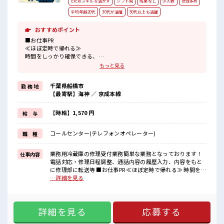
Excelスキルを活かす
シフト制
残業なし
少人数
女性多め
平均年齢20代
30代が活躍
50代以上も活躍
おすすめポイント
■お仕事PR
≪ほぼ定時で帰れる≫
時間をしっかり確保できる、
残業基本ナシのお仕事♪
もっと見る
オンとオフをきっちり切り替えたい方にオススメ！
≪女性も仕事をしやすい職場≫
千葉県船橋市
勤 務 地
もちろん男性の応募も歓迎！
【最寄駅】海神 ／ 京成本線
≪未経験の方も大カンゲイ≫
新しいことにチャレンジするのは不安だけど、
しっかり働く環境が整っています！
【時給】1,570 円
給 与
イチからスキルUP・ステップUP目指していきましょう！
≪自分に向いている仕事が探せる≫
コールセンター(テレフォンオペレーター)
職 種
困った事などがあれば、
担当がしっかりサポートします！
業務用冷蔵庫の修理受付業務簡単な業務となっております！
仕事内容
■職場の雰囲気
電話対応・修理日程調整、通話内容の履歴入力、内容をもと
女性も活躍しやすい雰囲気の職場です！
に修理部に転送等 ■お仕事PR ≪ほぼ定時で帰れる≫ 時間をし
“コジンマリ”が好きな方にもお勧め！！
っかり確保できる、 残業基本ナシのお仕事♪ オンとオフをき
…詳細を見る
少人数の職場です♪
っちり切り替えたい方にオススメ！ ≪女性も仕事をしやすい
20代の若い世代がたくさん活躍中の活気ある職場！
職場≫ もちろん男性の応募も歓迎！ ≪未経験の方も大カンゲ
イ≫ 新しいことにチャレンジするのは不安だけど、 しっかり
詳細を見る
応募する
働く環境が整っています！ イチからスキルUP・ステップUP
目指していきましょう！ ≪自分に向いている仕事が探せる≫