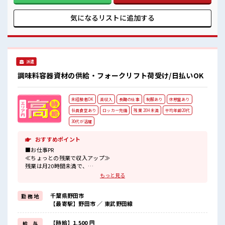
ん男性の応募も歓迎！ ≪無理なく働ける≫ 場合によってはお
願いすることもありますが、 残業はほとんどナシ！ ≪完全週
気になるリストに
追加する
休二日制≫ 週末は家族や友人と一緒にプライベート満喫！ ≪
自分に合った期間で働ける≫ 福利厚生が整った派遣のお仕事
です！ ■職場の雰囲気 女性が多めの職場です♪ 休憩室でホッ
と一息リフレッシュ！ ロッカーあり！ 安心してお仕事に集中
♪ 残業はほとんどありません！ 高収入もバッチリ目指せます
派遣
よ！
調味料容器資材の供給・フォークリフト荷受け/日払いOK
未経験者OK
高収入
長期の仕事
制服あり
休憩室あり
社員食堂あり
ロッカー完備
残業 20H未満
平均年齢20代
30代が活躍
おすすめポイント
■お仕事PR
≪ちょっとの残業で収入アップ≫
残業は月20時間未満で、
ほどよく稼げます♪
もっと見る
≪動きやすい制服アリ≫
制服があるので、
千葉県野田市
勤 務 地
毎日の服装の悩み解消♪
【最寄駅】野田市 ／ 東武野田線
≪初めての仕事だけど自分にもできそう≫
新しいことにチャレンジするのは不安だけど、
しっかり働く環境が整っています！
【時給】1,500 円
給 与