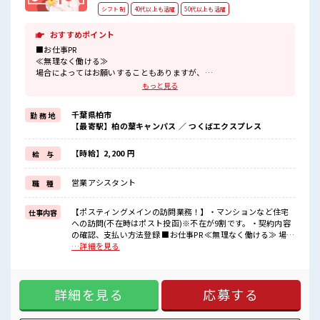
シフト制
40代以上も活躍
50代以上も活躍
おすすめポイント
■お仕事PR
≪無理なく働ける≫
場合によってはお願いすることもありますが、
残業はほとんどナシ！
もっと見る
≪未経験でも活躍できる≫
新しいことにチャレンジするのは不安だけど、
千葉県柏市
勤 務 地
しっかり働く環境が整っています！
【最寄駅】柏の葉キャンパス ／ つくばエクスプレス
イチからスキルUP・ステップUP目指していきましょう！
≪様々なお仕事をご提案≫
一人で悩まず気軽に相談できる、
【時給】2,200 円
給 与
派遣のお仕事です！
営業アシスタント
職 種
■職場の雰囲気
休憩時間にゆっくりできるスペース完備！
持ち物が多いあなたにもぴったり☆
【ポスティングメインの訪問業務！】・マンションなど住宅
仕事内容
ロッカー付き職場♪
への訪問(不在時はポスト投函)※不在が9割です。・契約内容
高収入もバッチリ目指せますよ！
の確認、支払い方法登録 ■お仕事PR ≪無理なく働ける≫ 場合
によってはお願いすることもありますが、 残業はほとんどナ
…詳細を見る
シ！ ≪未経験でも活躍できる≫ 新しいことにチャレンジする
のは不安だけど、 しっかり働く環境が整っています！ イチか
らスキルUP・ステップUP目指していきましょう！ ≪様々な
詳細を見る
応募する
お仕事をご提案≫ 一人で悩まず気軽に相談できる、 派遣のお
仕事です！ ■職場の雰囲気 休憩時間にゆっくりできるスペー
ス完備！ 持ち物が多いあなたにもぴったり☆ ロッカー付き職