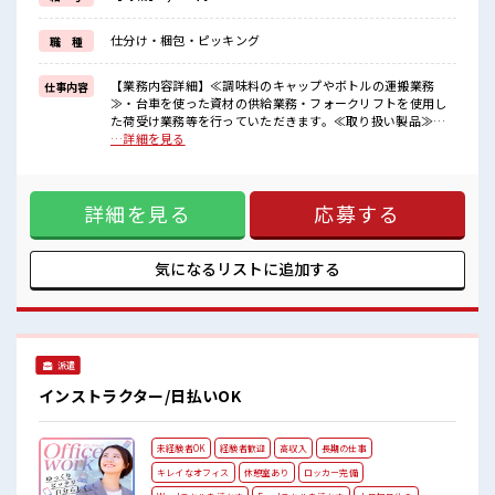
イチからスキルUP・ステップUP目指していきましょう！
≪自分に向いている仕事が探せる≫
仕分け・梱包・ピッキング
職 種
困った事などがあれば、
担当がしっかりサポートします！
【業務内容詳細】≪調味料のキャップやボトルの運搬業務
仕事内容
■職場の雰囲気
≫・台車を使った資材の供給業務・フォークリフトを使用し
活気あふれる20代活躍中の職場です☆
た荷受け業務等を行っていただきます。≪取り扱い製品≫焼
しっかり休める休憩室あり！
肉のたれやごま油、鍋つゆなどの調味料 ■お仕事PR ≪ちょっ
…詳細を見る
オンオフの切替もできちゃう！
との残業で収入アップ≫ 残業は月20時間未満で、 ほどよく稼
ロッカーあり！
げます♪ ≪動きやすい制服アリ≫ 制服があるので、 毎日の服
安心してお仕事に集中♪
装の悩み解消♪ ≪初めての仕事だけど自分にもできそう≫ 新
程よく残業あり！
詳細を見る
応募する
しいことにチャレンジするのは不安だけど、 しっかり働く環
境が整っています！ イチからスキルUP・ステップUP目指し
ていきましょう！ ≪自分に向いている仕事が探せる≫ 困った
事などがあれば、 担当がしっかりサポートします！ ■職場の
気になるリストに
追加する
雰囲気 活気あふれる20代活躍中の職場です☆ しっかり休める
休憩室あり！ オンオフの切替もできちゃう！ ロッカーあり！
安心してお仕事に集中♪ 程よく残業あり！
派遣
インストラクター/日払いOK
未経験者OK
経験者歓迎
高収入
長期の仕事
キレイなオフィス
休憩室あり
ロッカー完備