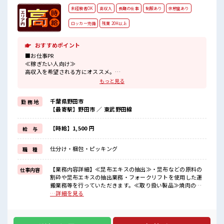
未経験者OK
高収入
長期の仕事
制服あり
休憩室あり
ロッカー完備
残業 20H以上
おすすめポイント
■お仕事PR
≪稼ぎたい人向け≫
高収入を希望される方にオススメ。
残業は月20時間以上あります♪
もっと見る
制服があると毎日の服選びに悩まずOK♪
≪未経験の方も大カンゲイ≫
千葉県野田市
勤 務 地
新しいことにチャレンジするのは不安だけど、
【最寄駅】野田市 ／ 東武野田線
しっかり働く環境が整っています！
イチからスキルUP・ステップUP目指していきましょう！
≪自分に合った期間で働ける≫
【時給】1,500 円
給 与
福利厚生が整った派遣のお仕事です！
仕分け・梱包・ピッキング
職 種
■職場の雰囲気
休憩時間にゆっくりできるスペース完備！
ロッカーあり！
【業務内容詳細】≪昆布エキスの抽出≫・昆布などの原料の
仕事内容
安心してお仕事に集中♪
割砕や昆布エキスの抽出業務・フォークリフトを使用した運
残業が多めだからしっかり稼ぎたい方にもオススメ！
搬業務等を行っていただきます。≪取り扱い製品≫焼肉のた
高収入もバッチリ目指せますよ！
れやごま油、鍋つゆなどの調味料 ■お仕事PR ≪稼ぎたい人向
…詳細を見る
け≫ 高収入を希望される方にオススメ。 残業は月20時間以上
あります♪ 制服があると毎日の服選びに悩まずOK♪ ≪未経
験の方も大カンゲイ≫ 新しいことにチャレンジするのは不安