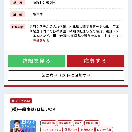
週末は家族や友人と一緒にプライベート満喫！
【時給】1,650 円
給 与
≪ラクラク制服アリ≫
制服があるので、
一般事務
職 種
毎日の服装の悩み解消♪
≪自分に向いている仕事が探せる≫
困った事などがあれば、
専用システムの入力作業、入出庫に関するデータ抽出、荷主
仕事内容
担当がしっかりサポートします！
や配送部門との各種調整、納期や配送状況の確認、電話・メ
ール対応など。 ■お仕事PR ≪経験を活かせる≫ これまでの経
■職場の雰囲気
験を活かしませんか？ ブランクがあっても大丈夫♪ 経験はち
…詳細を見る
≪20代の方が多数活躍中の職場≫
ょっとだけ…という方もOK！ ≪無理なく働ける≫ 場合によ
休憩室でホッと一息リフレッシュ！
ってはお願いすることもありますが、 残業はほとんどナシ！
職場にはロッカー完備！
≪完全週休二日制≫ 週末は家族や友人と一緒にプライベート
私物の置きすぎには注意が必要ですね★
詳細を見る
応募する
満喫！ ≪ラクラク制服アリ≫ 制服があるので、 毎日の服装の
残業はほとんどありません！
悩み解消♪ ≪自分に向いている仕事が探せる≫ 困った事など
があれば、 担当がしっかりサポートします！ ■職場の雰囲気
≪20代の方が多数活躍中の職場≫ 休憩室でホッと一息リフレ
気になるリストに
追加する
ッシュ！ 職場にはロッカー完備！ 私物の置きすぎには注意が
必要ですね★ 残業はほとんどありません！
紹介予定派遣
(紹)一般事務/日払いOK
未経験者OK
経験者歓迎
高収入
長期の仕事
キレイなオフィス
残業少なめ
休憩室あり
ロッカー完備