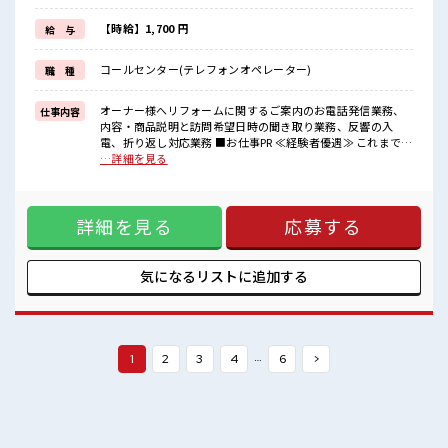
場合によってはお願いすることもありますが、
残業はほとんどナシ！
【時給】1,700 円
給 与
≪収入アップを目指せる≫
高時給だらけの派遣のお仕事です！
コールセンター(テレフォンオペレーター)
職 種
■職場の雰囲気
女性が多い職場ですが男女は問いません！
オーナー様へリフォームに関するご案内のお電話発信業務、
仕事内容
応募お待ちしております！
内容・商品説明と訪問希望日時の聞き取り業務、反響の入
『少人数』だからコミュニケーションも取りやすい？
電、折り返し対応業務 ■お仕事PR ≪経験者優遇≫ これまでの
休憩室完備でランチや休憩も充実しそう♪
経験を活かしませんか？ ブランクがあっても大丈夫♪ 経験は
…詳細を見る
ちょっとだけ…という方もOK！ ≪女性も働きやすい職場≫
もちろん男性の応募も歓迎ですよ！ ≪プライベートが充実す
る≫ 場合によってはお願いすることもありますが、 残業はほ
詳細を見る
応募する
とんどナシ！ ≪収入アップを目指せる≫ 高時給だらけの派遣
のお仕事です！ ■職場の雰囲気 女性が多い職場ですが男女は
問いません！ 応募お待ちしております！ 『少人数』だからコ
ミュニケーションも取りやすい？ 休憩室完備でランチや休憩
気になるリストに
追加する
も充実しそう♪
…
1
2
3
4
6
>