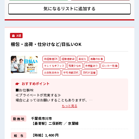
業でお給料UP≫ 残業は月20時間未満で、 ほどよく稼げます
♪ ≪週休2日制≫ 週末は家族や友人と一緒にプライベート満
気になるリストに
追加する
喫！ ≪収入アップを目指せる≫ 高時給だらけの派遣のお仕事
です！ ■職場の雰囲気 女性が多めの職場です♪ 休憩室で楽し
くおしゃべり！ ストレス解消☆ 持ち物が多いあなたにもぴっ
たり☆ ロッカー付き職場♪ 高収入もバッチリ目指せますよ！
派遣
梱包・出荷・仕分けなど/日払いOK
未経験者OK
経験者歓迎
高収入
長期の仕事
キレイなオフィス
残業少なめ
休憩室あり
ロッカー完備
土日祝日休み
平均年齢20代
30代が活躍
おすすめポイント
■お仕事PR
≪プライベートが充実する≫
場合によってはお願いすることもありますが、
残業はほとんどナシ！
もっと見る
≪完全週休二日制≫
週末は家族や友人と一緒にプライベート満喫！
千葉県市川市
勤 務 地
≪初めての仕事だけど自分にもできそう≫
【最寄駅】二俣新町 ／ 京葉線
新しいことにチャレンジするのは不安だけど、
しっかり働く環境が整っています！
イチからスキルUP・ステップUP目指していきましょう！
【時給】1,400 円
給 与