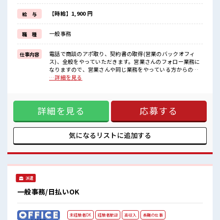
しっかり働く環境が整っています！
イチからスキルUP・ステップUP目指していきましょう！
【時給】1,900 円
給 与
≪様々なお仕事をご提案≫
一人で悩まず気軽に相談できる、
一般事務
職 種
派遣のお仕事です！
■職場の雰囲気
電話で商談のアポ取り、契約書の取得(営業のバックオフィ
仕事内容
20代活躍中のフレッシュな職場です☆
ス)、全般をやっていただきます。営業さんのフォロー業務に
休憩室でホッと一息リフレッシュ！
なりますので、営業さんや同じ業務をやっている方からの指
ロッカーあり！
示に沿って動いて頂きます。・営業サポートとして、物件状
…詳細を見る
安心してお仕事に集中♪
態確認で外出あり(件数は不明ですが、少なくて1ヵ月2～3
土日祝休みなので、
回、多くて1週間2～3回)慣れれば1人で行く ■お仕事PR ≪プ
ON/OFFの切替もしやすい！
ライベートが充実する≫ 場合によってはお願いすることもあ
詳細を見る
応募する
りますが、 残業はほとんどナシ！ ≪週休2日制≫ 週末は家族
や友人と一緒にプライベート満喫！ ≪未経験でも活躍できる
≫ 新しいことにチャレンジするのは不安だけど、 しっかり働
く環境が整っています！ イチからスキルUP・ステップUP目
気になるリストに
追加する
指していきましょう！ ≪様々なお仕事をご提案≫ 一人で悩ま
ず気軽に相談できる、 派遣のお仕事です！ ■職場の雰囲気 20
代活躍中のフレッシュな職場です☆ 休憩室でホッと一息リフ
レッシュ！ ロッカーあり！ 安心してお仕事に集中♪ 土日祝休
みなので、 ON/OFFの切替もしやすい！
派遣
一般事務/日払いOK
未経験者OK
経験者歓迎
高収入
長期の仕事