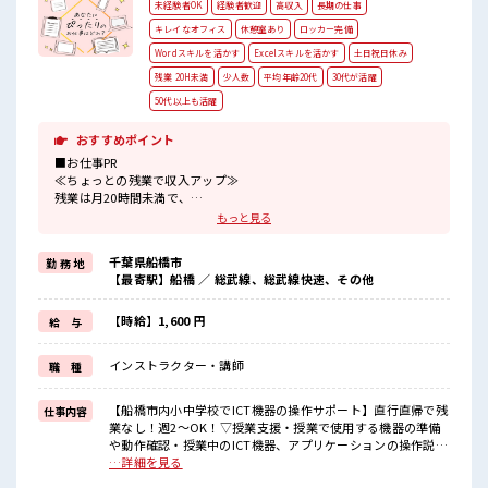
未経験者OK
経験者歓迎
高収入
長期の仕事
キレイなオフィス
休憩室あり
ロッカー完備
Wordスキルを活かす
Excelスキルを活かす
土日祝日休み
残業 20H未満
少人数
平均年齢20代
30代が活躍
50代以上も活躍
おすすめポイント
■お仕事PR
≪ちょっとの残業で収入アップ≫
残業は月20時間未満で、
ほどよく稼げます♪
もっと見る
≪週休2日制≫
週末は家族や友人と一緒にプライベート満喫！
千葉県船橋市
勤 務 地
≪初めての仕事だけど自分にもできそう≫
【最寄駅】船橋 ／ 総武線、総武線快速、その他
新しいことにチャレンジするのは不安だけど、
しっかり働く環境が整っています！
イチからスキルUP・ステップUP目指していきましょう！
【時給】1,600 円
給 与
≪自分に合った期間で働ける≫
福利厚生が整った派遣のお仕事です！
インストラクター・講師
職 種
■職場の雰囲気
少人数の職場だから一緒に働く仲間との距離もグッと近い！
【船橋市内小中学校でICT機器の操作サポート】直行直帰で残
仕事内容
20代活躍中のフレッシュな職場です☆
業なし！週2～OK！▽授業支援・授業で使用する機器の準備
仕事の合間の息抜きは休憩室で♪
や動作確認・授業中のICT機器、アプリケーションの操作説明
高収入もバッチリ目指せますよ！
▽教材作成支援・先生方への機器やコンテンツ紹介・授業事
…詳細を見る
例や作成教材の共有▽ICT機器の環境整備・校内ICT機器の状