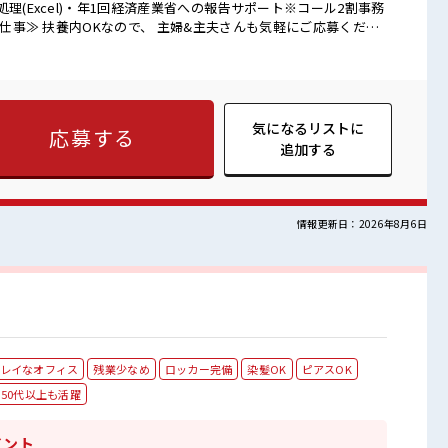
理(Excel)・年1回経済産業省への報告サポート※コール2割事務
分の時間をしっかり確保できる、 残業基本ナシのお仕事♪ オンと
方にオススメ！ ≪女性も活躍中の職場≫ もちろん男性の応募も
 週末は家族や友人と一緒にプライベート満喫！ ≪髪型自由≫ 基本
抜でなければOKです！ (規定有)≪自分に合った期間で働ける≫
ですが男女は問いませ
気になるリストに
応募する
！ 派手すぎなければ多少のヘアカラーもOKなのはウレシイ
追加する
きは休憩室で♪
情報更新日：2026年8月6日
レイなオフィス
残業少なめ
ロッカー完備
染髪OK
ピアスOK
50代以上も活躍
イント