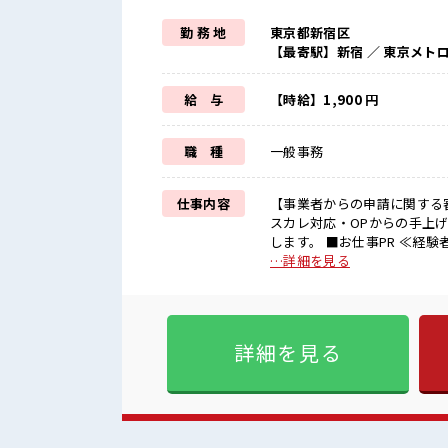
勤 務 地
東京都新宿区
【最寄駅】新宿 ／ 東京メト
給 与
【時給】1,900 円
職 種
一般事務
仕事内容
【事業者からの申請に関する
スカレ対応・OPからの手上げ対
します。 ■お仕事PR ≪経験者優遇≫ これまでの経験を活かしませんか？ ブランクがあっても
大丈夫♪ 経験はちょっとだけ
…詳細を見る
募も歓迎ですよ！ ≪プライ
が、 残業はほとんどナシ！ 
喫！ ≪ヘアカラーOKで自由
(規定有) ■職場の雰囲気 女性多めで休み時間は女子トークがあふれる職場です！ もちろん男性
詳細を見る
の応募もOKですよ！ 髪型・