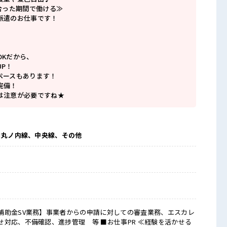
合った期間で働ける≫
派遣のお仕事です！
OKだから、
P！
ペースもあります！
完備！
は注意が必要ですね★
ロ丸ノ内線、中央線、その他
補助金SV業務】事業者からの申請に対しての審査業務、エスカレ
認、進捗管理 等 ■お仕事PR ≪経験を活かせる