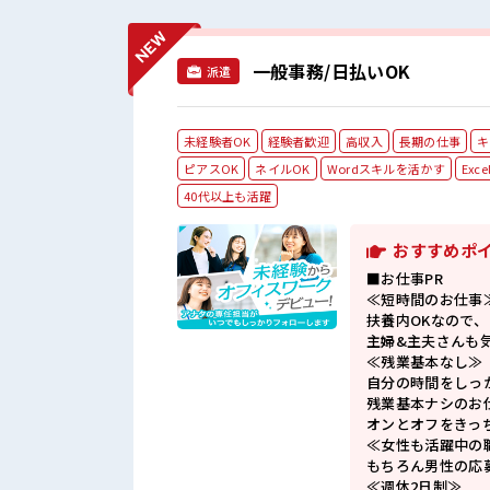
一般事務/日払いOK
派遣
未経験者OK
経験者歓迎
高収入
長期の仕事
キ
ピアスOK
ネイルOK
Wordスキルを活かす
Ex
40代以上も活躍
おすすめポ
■お仕事PR
≪短時間のお仕事
扶養内OKなので、
主婦&主夫さんも
≪残業基本なし≫
自分の時間をしっ
残業基本ナシのお
オンとオフをきっ
≪女性も活躍中の
もちろん男性の応
≪週休2日制≫