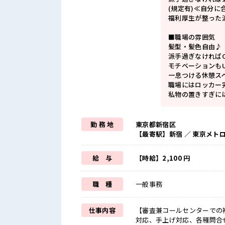
(規定有)≪自分に
福利厚生が整った
■職場の雰囲気
髪型・髪色自由♪
派手過ぎなければ
モチベーションもU
一息つける休憩ス
職場にはロッカー
私物の置きすぎに
勤 務 地
東京都新宿区
【最寄駅】新宿 ／ 東京メト
給 与
【時給】2,100 円
職 種
一般事務
仕事内容
【審査兼コールセンターでの
対応、手上げ対応、各種問合せ対応、不備確