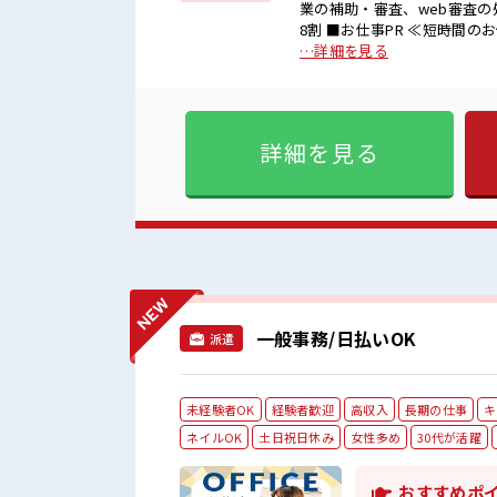
業の補助・審査、web審査の処
8割 ■お仕事PR ≪短時間のお仕事≫ 扶養内OKなので、 主婦&主夫さんも気軽にご応募くださ
いね♪ ≪残業基本なし≫ 自
…詳細を見る
オフをきっちり切り替えたい
OKですよ！ ≪週休2日制≫
的に髪色自由で明るすぎたり奇
福利厚生が整った派遣のお仕事です！ ■職場の雰囲気 女性が多い職場
詳細を見る
ん！ 応募お待ちしております
Point☆ 仕事の合間の息抜
一般事務/日払いOK
派遣
未経験者OK
経験者歓迎
高収入
長期の仕事
キ
ネイルOK
土日祝日休み
女性多め
30代が活躍
おすすめポ