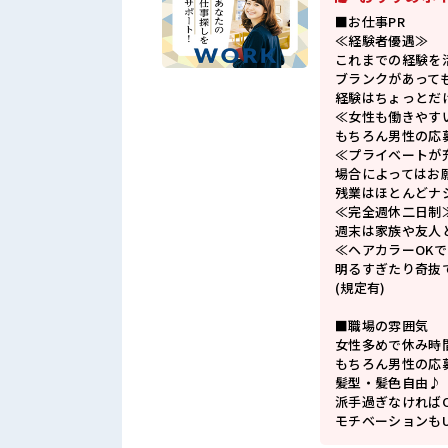
■お仕事PR
≪経験者優遇≫
これまでの経験を
ブランクがあって
経験はちょっとだ
≪女性も働きやす
もちろん男性の応
≪プライベートが
場合によってはお
残業はほとんどナ
≪完全週休二日制
週末は家族や友人
≪ヘアカラーOK
明るすぎたり奇抜
(規定有)
■職場の雰囲気
女性多めで休み時
もちろん男性の応
髪型・髪色自由♪
派手過ぎなければ
モチベーションもU