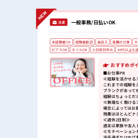
一般事務/日払いOK
派遣
未経験者OK
経験者歓迎
高収入
長期の仕事
キ
ピアスOK
ネイルOK
土日祝日休み
40代以上も
おすすめポ
■お仕事PR
≪経験を活かせる
これまでの経験を
ブランクがあって
経験はちょっとだ
≪無理なく働ける
場合によってはお
残業はほとんどナ
≪週休2日制≫
週末は家族や友人
≪モチベーション
派手過ぎなければ