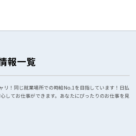
ログイン
閉じる
情報一覧
る
スト
ャリ！同じ就業場所での時給No.1を目指しています！日払
安心してお仕事ができます。あなたにぴったりのお仕事を見