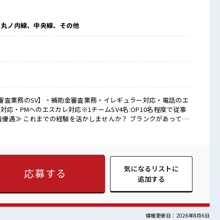
ロ丸ノ内線、中央線、その他
審査業務のSV】・補助金審査業務・イレギュラー対応・電話のエ
応・PMへのエスカレ対応※1チームSV4名:OP10名程度で従事
…という方もOK！ ≪女性も働きやすい職場≫ もちろん男性の応
ベートが充実する≫ 場合によってはお願いすることもあります
≪完全週休二日制≫ 週末は家族や友人と一緒にプライベート満
な雰囲気の職場≫ 明るすぎたり奇抜でなければ基本的に自由！
気になるリストに
応募する
髪色自由♪ 派手過ぎなければOKだから、 モチベーションもUP！
追加する
情報更新日：2026年8月6日