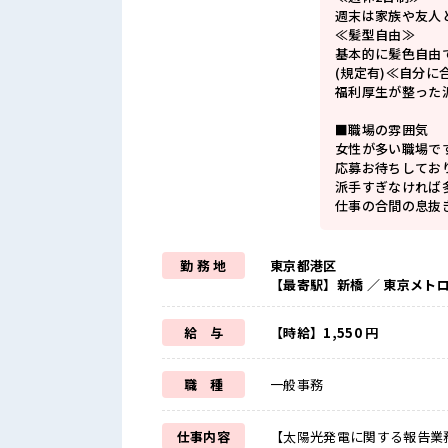
週末は家族や友人
≪髪型自由≫
基本的に髪色自由
(規定有)≪自分に
福利厚生が整った
■職場の雰囲気
女性が多い職場で
応募お待ちしてお
派手すぎなければ多
仕事の合間の息抜
勤 務 地
東京都港区
【最寄駅】新橋 ／ 東京メト
給 与
【時給】1,550 円
職 種
一般事務
仕事内容
【太陽光発電に関する報告業務