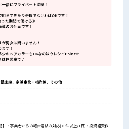
と一緒にプライベート満喫！
で明るすぎたり奇抜でなければOKです！
合った期間で働ける≫
派遣のお仕事です！
すが男女は問いません！
ります！
少のヘアカラーもOKなのはウレシイPoint☆
きは休憩室で♪
ロ銀座線、京浜東北・根岸線、その他
】・事業者からの報告連絡の対応(10件以上/1日)・投資経費作