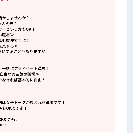
活かしませんか？
も大丈夫♪
け…という方もOK！
い職場≫
募も歓迎ですよ！
充実する≫
願いすることもありますが、
シ！
≫
と一緒にプライベート満喫！
で自由な雰囲気の職場≫
でなければ基本的に自由！
間は女子トークがあふれる職場です！
募もOKですよ！
OKだから、
P！