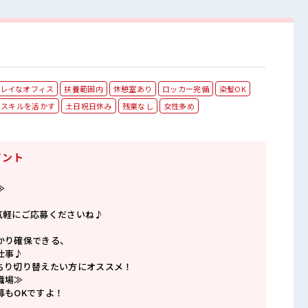
レイなオフィス
扶養範囲内
休憩室あり
ロッカー完備
染髪OK
celスキルを活かす
土日祝日休み
残業なし
女性多め
イント
≫
気軽にご応募くださいね♪
かり確保できる、
仕事♪
ちり切り替えたい方にオススメ！
職場≫
募もOKですよ！