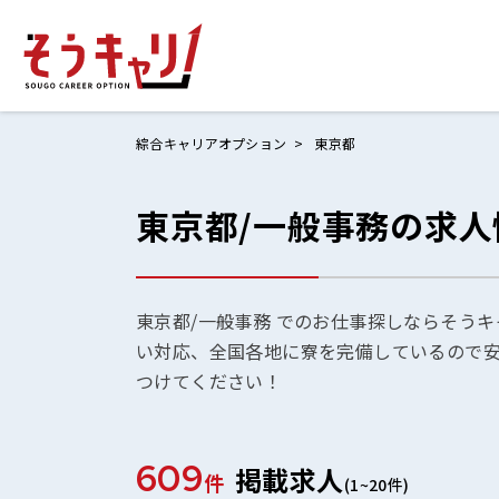
綜合キャリアオプション
東京都
東京都/一般事務の求人
ホームにもど
お仕事検索
お気に入りリ
東京都/一般事務 でのお仕事探しならそうキ
い対応、全国各地に寮を完備しているので
お問い合わせ
つけてください！
609
掲載求人
ログイン
件
(1~20件)