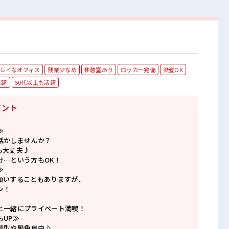
レイなオフィス
残業少なめ
休憩室あり
ロッカー完備
染髪OK
活躍
50代以上も活躍
イント
≫
活かしませんか？
も大丈夫♪
け…という方もOK！
≫
願いすることもありますが、
シ！
と一緒にプライベート満喫！
もUP≫
髪型や髪色自由♪