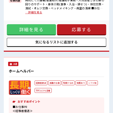
病院にて介護職(看護助手)看護助手業務・入院患者さまの身の
仕事内容
■職場の雰囲気
回りのサポート・身体介助(食事・入浴・排せつ)・体位交換・
残業は少なめ！
清拭・オムツ交換・ベッドメイキング・病室の清掃 ■お仕事
たまに残業するくらいなら…という方、
PR ≪経験者優遇≫ これまでの経験を活かしませんか？ ブラン
…詳細を見る
応募お待ちしております！
クがあっても大丈夫♪ 経験はちょっとだけ…という方もOK！
経験者歓迎☆
≪プライベートが充実する≫ 場合によってはお願いすること
チョットだけの経験もしっかり活かせます！
もありますが、 残業はほとんどナシ！ ≪動きやすい制服アリ
詳細を見る
応募する
≫ 制服があるので、 毎日の服装の悩み解消♪ ≪自分に向いて
いる仕事が探せる≫ 困った事などがあれば、 担当がしっかり
サポートします！ ■職場の雰囲気 残業は少なめ！ たまに残業
するくらいなら…という方、 応募お待ちしております！ 経験
気になるリストに
追加する
者歓迎☆ チョットだけの経験もしっかり活かせます！
派遣
ホームヘルパー
経験者歓迎
長期の仕事
残業少なめ
制服あり
シフト制
50代以上も活躍
おすすめポイント
■お仕事PR
≪経験者優遇≫