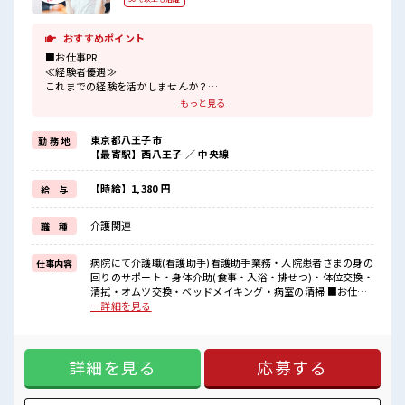
おすすめポイント
■お仕事PR
≪経験者優遇≫
これまでの経験を活かしませんか？
ブランクがあっても大丈夫♪
もっと見る
経験はちょっとだけ…という方もOK！
≪プライベートが充実する≫
東京都八王子市
勤 務 地
場合によってはお願いすることもありますが、
【最寄駅】西八王子 ／ 中央線
残業はほとんどナシ！
≪動きやすい制服アリ≫
制服があるので、
【時給】1,380 円
給 与
毎日の服装の悩み解消♪
≪自分に向いている仕事が探せる≫
介護関連
職 種
困った事などがあれば、
担当がしっかりサポートします！
病院にて介護職(看護助手)看護助手業務・入院患者さまの身の
仕事内容
■職場の雰囲気
回りのサポート・身体介助(食事・入浴・排せつ)・体位交換・
残業は少なめ！
清拭・オムツ交換・ベッドメイキング・病室の清掃 ■お仕事
たまに残業するくらいなら…という方、
PR ≪経験者優遇≫ これまでの経験を活かしませんか？ ブラン
…詳細を見る
応募お待ちしております！
クがあっても大丈夫♪ 経験はちょっとだけ…という方もOK！
経験者歓迎☆
≪プライベートが充実する≫ 場合によってはお願いすること
チョットだけの経験もしっかり活かせます！
もありますが、 残業はほとんどナシ！ ≪動きやすい制服アリ
詳細を見る
応募する
≫ 制服があるので、 毎日の服装の悩み解消♪ ≪自分に向いて
いる仕事が探せる≫ 困った事などがあれば、 担当がしっかり
サポートします！ ■職場の雰囲気 残業は少なめ！ たまに残業