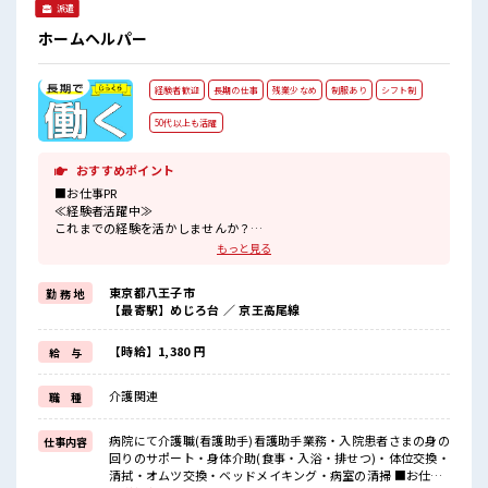
派遣
ホームヘルパー
経験者歓迎
長期の仕事
残業少なめ
制服あり
シフト制
50代以上も活躍
おすすめポイント
■お仕事PR
≪経験者活躍中≫
これまでの経験を活かしませんか？
ブランクがあっても大丈夫♪
もっと見る
経験はちょっとだけ…という方もOK！
≪無理なく働ける≫
東京都八王子市
勤 務 地
場合によってはお願いすることもありますが、
【最寄駅】めじろ台 ／ 京王高尾線
残業はほとんどナシ！
制服があると毎日の服選びに悩まずOK♪
≪自分に合った期間で働ける≫
【時給】1,380 円
給 与
福利厚生が整った派遣のお仕事です！
介護関連
職 種
■職場の雰囲気
残業はほとんどありません！
今までの経験やスキルを活かして新しいフィールドで活躍するチャ
病院にて介護職(看護助手)看護助手業務・入院患者さまの身の
仕事内容
ンス！
回りのサポート・身体介助(食事・入浴・排せつ)・体位交換・
清拭・オムツ交換・ベッドメイキング・病室の清掃 ■お仕事