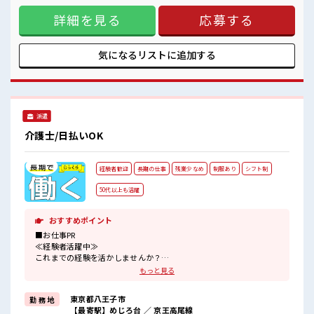
チョットだけの経験もしっかり活かせます！
もありますが、 残業はほとんどナシ！ ≪動きやすい制服アリ
詳細を見る
応募する
≫ 制服があるので、 毎日の服装の悩み解消♪ ≪自分に向いて
いる仕事が探せる≫ 困った事などがあれば、 担当がしっかり
サポートします！ ■職場の雰囲気 残業は少なめ！ たまに残業
するくらいなら…という方、 応募お待ちしております！ 経験
気になるリストに
追加する
者歓迎☆ チョットだけの経験もしっかり活かせます！
派遣
介護士/日払いOK
経験者歓迎
長期の仕事
残業少なめ
制服あり
シフト制
50代以上も活躍
おすすめポイント
■お仕事PR
≪経験者活躍中≫
これまでの経験を活かしませんか？
ブランクがあっても大丈夫♪
もっと見る
経験はちょっとだけ…という方もOK！
≪無理なく働ける≫
東京都八王子市
勤 務 地
場合によってはお願いすることもありますが、
【最寄駅】めじろ台 ／ 京王高尾線
残業はほとんどナシ！