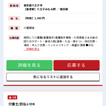
≪時間にメリハリを≫
東京都八王子市
勤 務 地
残業はほとんどナシ！
【最寄駅】八王子みなみ野 ／ 横浜線
場合によってはお願いすることもあります♪
≪ラクラク制服アリ≫
制服があるので、
【時給】1,380 円
給 与
毎日の服装の悩み解消♪
≪自分に向いている仕事が探せる≫
介護関連
職 種
困った事などがあれば、
担当がしっかりサポートします！
病院にて介護職(看護助手)看護助手業務・入院患者さまの身の
仕事内容
■職場の雰囲気
回りのサポート・身体介助(食事・入浴・排せつ)・体位交換・
残業はほとんどなし！
清拭・オムツ交換・ベッドメイキング・病室の清掃 ■お仕事
プライベートも謳歌できる☆
PR ≪経験者優遇≫ これまでの経験を活かしませんか？ ブラン
…詳細を見る
あなたのスキルを活かしませんか？
クがあっても大丈夫♪ 経験はちょっとだけ…という方もOK！
≪時間にメリハリを≫ 残業はほとんどナシ！ 場合によっては
お願いすることもあります♪ ≪ラクラク制服アリ≫ 制服があ
詳細を見る
応募する
るので、 毎日の服装の悩み解消♪ ≪自分に向いている仕事が
探せる≫ 困った事などがあれば、 担当がしっかりサポートし
ます！ ■職場の雰囲気 残業はほとんどなし！ プライベートも
謳歌できる☆ あなたのスキルを活かしませんか？
気になるリストに
追加する
派遣
介護士/日払いOK