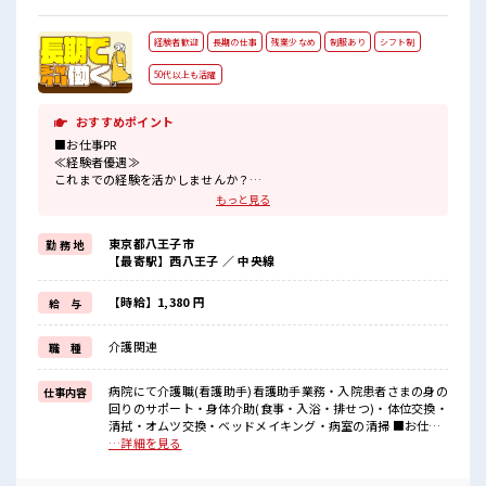
経験者歓迎
長期の仕事
残業少なめ
制服あり
シフト制
50代以上も活躍
おすすめポイント
■お仕事PR
≪経験者優遇≫
これまでの経験を活かしませんか？
ブランクがあっても大丈夫♪
もっと見る
経験はちょっとだけ…という方もOK！
≪プライベートが充実する≫
東京都八王子市
勤 務 地
場合によってはお願いすることもありますが、
【最寄駅】西八王子 ／ 中央線
残業はほとんどナシ！
≪動きやすい制服アリ≫
制服があるので、
【時給】1,380 円
給 与
毎日の服装の悩み解消♪
≪自分に向いている仕事が探せる≫
介護関連
職 種
困った事などがあれば、
担当がしっかりサポートします！
病院にて介護職(看護助手)看護助手業務・入院患者さまの身の
仕事内容
■職場の雰囲気
回りのサポート・身体介助(食事・入浴・排せつ)・体位交換・
残業は少なめ！
清拭・オムツ交換・ベッドメイキング・病室の清掃 ■お仕事
たまに残業するくらいなら…という方、
PR ≪経験者優遇≫ これまでの経験を活かしませんか？ ブラン
…詳細を見る
応募お待ちしております！
クがあっても大丈夫♪ 経験はちょっとだけ…という方もOK！
経験者歓迎☆
≪プライベートが充実する≫ 場合によってはお願いすること