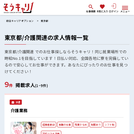
仕事検索
お気に入り
ログイン
メニュー
綜合キャリアオプション
東京都
東京都/介護関連の求人情報一覧
東京都/介護関連 でのお仕事探しならそうキャリ！同じ就業場所での
時給No.1を目指しています！日払い対応、全国各地に寮を完備してい
るので安心してお仕事ができます。あなたにぴったりのお仕事を見つ
けてください！
9
掲載求人
件
(1~9件)
派遣
介護業務
経験者歓迎
長期の仕事
残業少なめ
制服あり
シフト制
50代以上も活躍