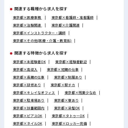
関連する職種から求人を探す
東京都×医療事務
東京都×看護師・准看護師
東京都×治験関連
東京都×介護関連
東京都×インストラクター・講師
東京都×その他(医療・介護・教育系)
関連する特徴から求人を探す
東京都×未経験者OK
東京都×経験者歓迎
東京都×高収入
東京都×短期の仕事
東京都×長期の仕事
東京都×制服あり
東京都×研修あり
東京都×駅チカ
東京都×キレイなオフィス
東京都×残業少なめ
東京都×駐車場あり
東京都×寮あり
東京都×扶養範囲内
東京都×染髪OK
東京都×ピアスOK
東京都×タトゥーOK
東京都×ネイルOK
東京都×ロッカー完備