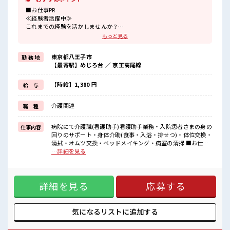
■お仕事PR
≪経験者活躍中≫
これまでの経験を活かしませんか？
ブランクがあっても大丈夫♪
もっと見る
経験はちょっとだけ…という方もOK！
≪無理なく働ける≫
東京都八王子市
勤 務 地
場合によってはお願いすることもありますが、
【最寄駅】めじろ台 ／ 京王高尾線
残業はほとんどナシ！
制服があると毎日の服選びに悩まずOK♪
≪自分に合った期間で働ける≫
【時給】1,380 円
給 与
福利厚生が整った派遣のお仕事です！
介護関連
職 種
■職場の雰囲気
残業はほとんどありません！
今までの経験やスキルを活かして新しいフィールドで活躍するチャ
病院にて介護職(看護助手)看護助手業務・入院患者さまの身の
仕事内容
ンス！
回りのサポート・身体介助(食事・入浴・排せつ)・体位交換・
清拭・オムツ交換・ベッドメイキング・病室の清掃 ■お仕事
PR ≪経験者活躍中≫ これまでの経験を活かしませんか？ ブラ
…詳細を見る
ンクがあっても大丈夫♪ 経験はちょっとだけ…という方も
OK！ ≪無理なく働ける≫ 場合によってはお願いすることも
ありますが、 残業はほとんどナシ！ 制服があると毎日の服選
詳細を見る
応募する
びに悩まずOK♪ ≪自分に合った期間で働ける≫ 福利厚生が
整った派遣のお仕事です！ ■職場の雰囲気 残業はほとんどあ
りません！ 今までの経験やスキルを活かして新しいフィール
ドで活躍するチャンス！
気になるリストに
追加する