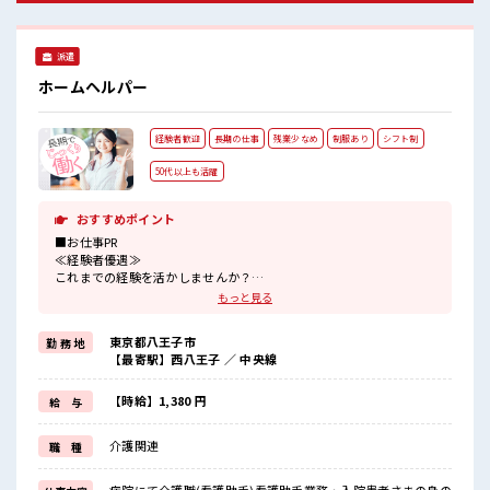
派遣
ホームヘルパー
経験者歓迎
長期の仕事
残業少なめ
制服あり
シフト制
50代以上も活躍
おすすめポイント
■お仕事PR
≪経験者優遇≫
これまでの経験を活かしませんか？
ブランクがあっても大丈夫♪
もっと見る
経験はちょっとだけ…という方もOK！
≪プライベートが充実する≫
東京都八王子市
勤 務 地
場合によってはお願いすることもありますが、
【最寄駅】西八王子 ／ 中央線
残業はほとんどナシ！
≪動きやすい制服アリ≫
制服があるので、
【時給】1,380 円
給 与
毎日の服装の悩み解消♪
≪自分に向いている仕事が探せる≫
介護関連
職 種
困った事などがあれば、
担当がしっかりサポートします！