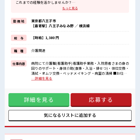
これまでの経験を活かしませんか？
ブランクがあっても大丈夫♪
もっと見る
経験はちょっとだけ…という方もOK！
≪時間にメリハリを≫
東京都八王子市
勤 務 地
残業はほとんどナシ！
【最寄駅】八王子みなみ野 ／ 横浜線
場合によってはお願いすることもあります♪
≪ラクラク制服アリ≫
制服があるので、
【時給】1,380 円
給 与
毎日の服装の悩み解消♪
≪自分に向いている仕事が探せる≫
介護関連
職 種
困った事などがあれば、
担当がしっかりサポートします！
病院にて介護職(看護助手)看護助手業務・入院患者さまの身の
仕事内容
■職場の雰囲気
回りのサポート・身体介助(食事・入浴・排せつ)・体位交換・
残業はほとんどなし！
清拭・オムツ交換・ベッドメイキング・病室の清掃 ■お仕事
プライベートも謳歌できる☆
PR ≪経験者優遇≫ これまでの経験を活かしませんか？ ブラン
…詳細を見る
あなたのスキルを活かしませんか？
クがあっても大丈夫♪ 経験はちょっとだけ…という方もOK！
≪時間にメリハリを≫ 残業はほとんどナシ！ 場合によっては
お願いすることもあります♪ ≪ラクラク制服アリ≫ 制服があ
詳細を見る
応募する
るので、 毎日の服装の悩み解消♪ ≪自分に向いている仕事が
探せる≫ 困った事などがあれば、 担当がしっかりサポートし
ます！ ■職場の雰囲気 残業はほとんどなし！ プライベートも
謳歌できる☆ あなたのスキルを活かしませんか？
気になるリストに
追加する