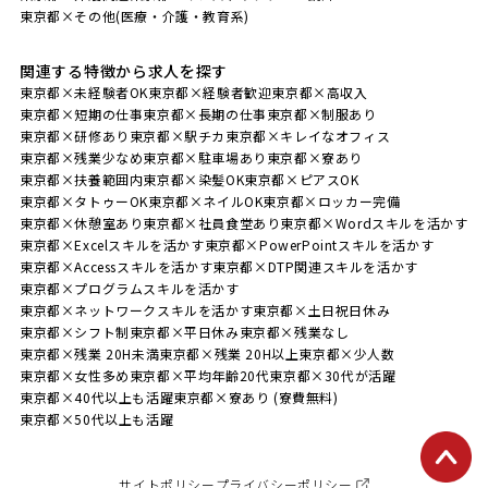
東京都×その他(医療・介護・教育系)
関連する特徴から求人を探す
東京都×未経験者OK
東京都×経験者歓迎
東京都×高収入
東京都×短期の仕事
東京都×長期の仕事
東京都×制服あり
東京都×研修あり
東京都×駅チカ
東京都×キレイなオフィス
東京都×残業少なめ
東京都×駐車場あり
東京都×寮あり
東京都×扶養範囲内
東京都×染髪OK
東京都×ピアスOK
東京都×タトゥーOK
東京都×ネイルOK
東京都×ロッカー完備
東京都×休憩室あり
東京都×社員食堂あり
東京都×Wordスキルを活かす
東京都×Excelスキルを活かす
東京都×PowerPointスキルを活かす
東京都×Accessスキルを活かす
東京都×DTP関連スキルを活かす
東京都×プログラムスキルを活かす
東京都×ネットワークスキルを活かす
東京都×土日祝日休み
東京都×シフト制
東京都×平日休み
東京都×残業なし
東京都×残業 20H未満
東京都×残業 20H以上
東京都×少人数
東京都×女性多め
東京都×平均年齢20代
東京都×30代が活躍
東京都×40代以上も活躍
東京都×寮あり (寮費無料)
東京都×50代以上も活躍
サイトポリシー
プライバシーポリシー