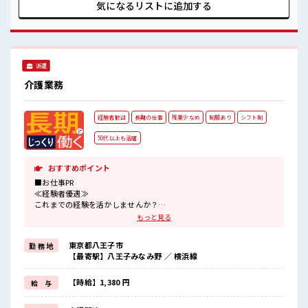
するくらいなら…という方、 応募お待ちしております！ 経験
気になるリストに
追加する
者歓迎☆ チョットだけの経験もしっかり活かせます！
派遣
介護業務
経験者歓迎
長期の仕事
残業少なめ
制服あり
シフト制
50代以上も活躍
おすすめポイント
■お仕事PR
≪経験者優遇≫
これまでの経験を活かしませんか？
ブランクがあっても大丈夫♪
もっと見る
経験はちょっとだけ…という方もOK！
≪時間にメリハリを≫
東京都八王子市
勤 務 地
残業はほとんどナシ！
【最寄駅】八王子みなみ野 ／ 横浜線
場合によってはお願いすることもあります♪
≪ラクラク制服アリ≫
制服があるので、
【時給】1,380 円
給 与
毎日の服装の悩み解消♪
≪自分に向いている仕事が探せる≫