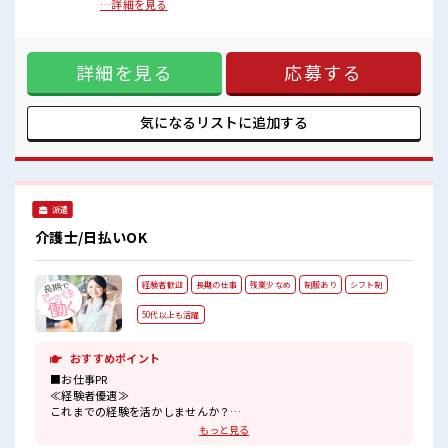
PR ≪経験者活躍中≫ これまでの経験を活かしませんか？ ブラ
…詳細を見る
ンクがあっても大丈夫♪ 経験はちょっとだけ…という方も
OK！ ≪無理なく働ける≫ 場合によってはお願いすることも
ありますが、 残業はほとんどナシ！ 制服があると毎日の服選
詳細を見る
応募する
びに悩まずOK♪ ≪自分に合った期間で働ける≫ 福利厚生が
整った派遣のお仕事です！ ■職場の雰囲気 残業はほとんどあ
りません！ 今までの経験やスキルを活かして新しいフィール
ドで活躍するチャンス！
気になるリストに
追加する
派遣
介護士/日払いOK
経験者歓迎
長期の仕事
残業少なめ
制服あり
シフト制
50代以上も活躍
おすすめポイント
■お仕事PR
≪経験者優遇≫
これまでの経験を活かしませんか？
ブランクがあっても大丈夫♪
もっと見る
経験はちょっとだけ…という方もOK！