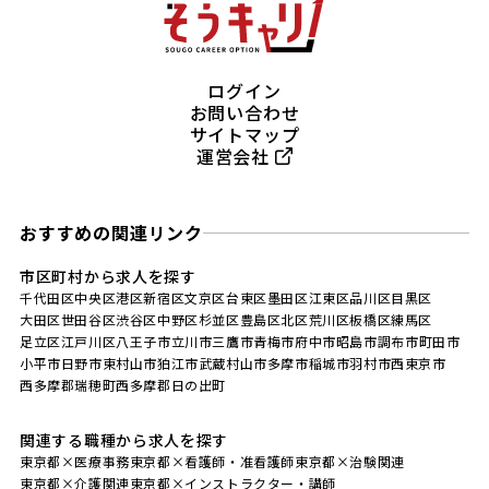
ログイン
お問い合わせ
サイトマップ
運営会社
おすすめの関連リンク
市区町村から求人を探す
千代田区
中央区
港区
新宿区
文京区
台東区
墨田区
江東区
品川区
目黒区
大田区
世田谷区
渋谷区
中野区
杉並区
豊島区
北区
荒川区
板橋区
練馬区
足立区
江戸川区
八王子市
立川市
三鷹市
青梅市
府中市
昭島市
調布市
町田市
小平市
日野市
東村山市
狛江市
武蔵村山市
多摩市
稲城市
羽村市
西東京市
西多摩郡瑞穂町
西多摩郡日の出町
関連する職種から求人を探す
東京都×医療事務
東京都×看護師・准看護師
東京都×治験関連
東京都×介護関連
東京都×インストラクター・講師