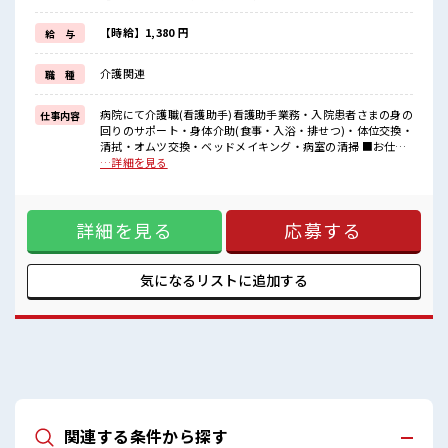
制服があると毎日の服選びに悩まずOK♪
≪自分に合った期間で働ける≫
【時給】1,380 円
給 与
福利厚生が整った派遣のお仕事です！
介護関連
職 種
■職場の雰囲気
残業はほとんどありません！
今までの経験やスキルを活かして新しいフィールドで活躍するチャ
病院にて介護職(看護助手)看護助手業務・入院患者さまの身の
仕事内容
ンス！
回りのサポート・身体介助(食事・入浴・排せつ)・体位交換・
清拭・オムツ交換・ベッドメイキング・病室の清掃 ■お仕事
PR ≪経験者活躍中≫ これまでの経験を活かしませんか？ ブラ
…詳細を見る
ンクがあっても大丈夫♪ 経験はちょっとだけ…という方も
OK！ ≪無理なく働ける≫ 場合によってはお願いすることも
ありますが、 残業はほとんどナシ！ 制服があると毎日の服選
詳細を見る
応募する
びに悩まずOK♪ ≪自分に合った期間で働ける≫ 福利厚生が
整った派遣のお仕事です！ ■職場の雰囲気 残業はほとんどあ
りません！ 今までの経験やスキルを活かして新しいフィール
ドで活躍するチャンス！
気になるリストに
追加する
関連する条件から探す