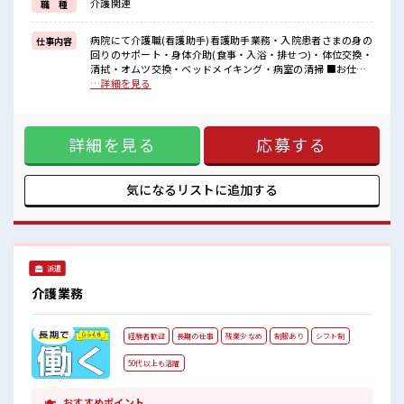
介護関連
職 種
困った事などがあれば、
担当がしっかりサポートします！
病院にて介護職(看護助手)看護助手業務・入院患者さまの身の
仕事内容
■職場の雰囲気
回りのサポート・身体介助(食事・入浴・排せつ)・体位交換・
残業はほとんどなし！
清拭・オムツ交換・ベッドメイキング・病室の清掃 ■お仕事
プライベートも謳歌できる☆
PR ≪経験者優遇≫ これまでの経験を活かしませんか？ ブラン
…詳細を見る
あなたのスキルを活かしませんか？
クがあっても大丈夫♪ 経験はちょっとだけ…という方もOK！
≪時間にメリハリを≫ 残業はほとんどナシ！ 場合によっては
お願いすることもあります♪ ≪ラクラク制服アリ≫ 制服があ
詳細を見る
応募する
るので、 毎日の服装の悩み解消♪ ≪自分に向いている仕事が
探せる≫ 困った事などがあれば、 担当がしっかりサポートし
ます！ ■職場の雰囲気 残業はほとんどなし！ プライベートも
謳歌できる☆ あなたのスキルを活かしませんか？
気になるリストに
追加する
派遣
介護業務
経験者歓迎
長期の仕事
残業少なめ
制服あり
シフト制
50代以上も活躍
おすすめポイント