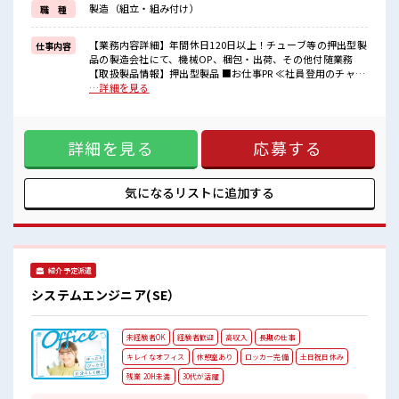
製造（組立・組み付け）
職 種
≪未経験の方も大カンゲイ≫
新しいことにチャレンジするのは不安だけど、
しっかり働く環境が整っています！
【業務内容詳細】年間休日120日以上！チューブ等の押出型製
仕事内容
イチからスキルUP・ステップUP目指していきましょう！
品の製造会社にて、機械OP、梱包・出荷、その他付随業務
【取扱製品情報】押出型製品 ■お仕事PR ≪社員登用のチャン
■職場の雰囲気
ス≫ 紹介予定派遣だから、 自分に職場が合うかお試しできる
…詳細を見る
『少人数』だからコミュニケーションも取りやすい？
のがウレシイ☆ ≪無理なくお給料に残業代を上乗せ≫ 残業は
程よく残業あり！
月20時間未満で、 ほどよく稼げます♪ ≪週休2日制≫ 週末は
お休みは土日祝日なので友人や家族との予定も合わせやすい♪
家族や友人と一緒にプライベート満喫！ ≪機能的な制服アリ
高収入もバッチリ目指せますよ！
詳細を見る
応募する
≫ 制服があるので、 毎日の服装の悩み解消♪ ≪未経験の方も
大カンゲイ≫ 新しいことにチャレンジするのは不安だけど、
しっかり働く環境が整っています！ イチからスキルUP・ステ
ップUP目指していきましょう！ ■職場の雰囲気 『少人数』だ
気になるリストに
追加する
からコミュニケーションも取りやすい？ 程よく残業あり！ お
休みは土日祝日なので友人や家族との予定も合わせやすい♪
高収入もバッチリ目指せますよ！
紹介予定派遣
システムエンジニア(SE）
未経験者OK
経験者歓迎
高収入
長期の仕事
キレイなオフィス
休憩室あり
ロッカー完備
土日祝日休み
残業 20H未満
30代が活躍