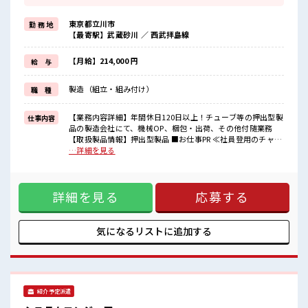
≪無理なくお給料に残業代を上乗せ≫
残業は月20時間未満で、
東京都立川市
勤 務 地
ほどよく稼げます♪
【最寄駅】武蔵砂川 ／ 西武拝島線
≪週休2日制≫
週末は家族や友人と一緒にプライベート満喫！
≪機能的な制服アリ≫
【月給】214,000 円
給 与
制服があるので、
毎日の服装の悩み解消♪
製造（組立・組み付け）
職 種
≪未経験の方も大カンゲイ≫
新しいことにチャレンジするのは不安だけど、
しっかり働く環境が整っています！
【業務内容詳細】年間休日120日以上！チューブ等の押出型製
仕事内容
イチからスキルUP・ステップUP目指していきましょう！
品の製造会社にて、機械OP、梱包・出荷、その他付随業務
【取扱製品情報】押出型製品 ■お仕事PR ≪社員登用のチャン
■職場の雰囲気
ス≫ 紹介予定派遣だから、 自分に職場が合うかお試しできる
…詳細を見る
『少人数』だからコミュニケーションも取りやすい？
のがウレシイ☆ ≪無理なくお給料に残業代を上乗せ≫ 残業は
程よく残業あり！
月20時間未満で、 ほどよく稼げます♪ ≪週休2日制≫ 週末は
お休みは土日祝日なので友人や家族との予定も合わせやすい♪
家族や友人と一緒にプライベート満喫！ ≪機能的な制服アリ
高収入もバッチリ目指せますよ！
詳細を見る
応募する
≫ 制服があるので、 毎日の服装の悩み解消♪ ≪未経験の方も
大カンゲイ≫ 新しいことにチャレンジするのは不安だけど、
しっかり働く環境が整っています！ イチからスキルUP・ステ
ップUP目指していきましょう！ ■職場の雰囲気 『少人数』だ
気になるリストに
追加する
からコミュニケーションも取りやすい？ 程よく残業あり！ お
休みは土日祝日なので友人や家族との予定も合わせやすい♪
高収入もバッチリ目指せますよ！
紹介予定派遣