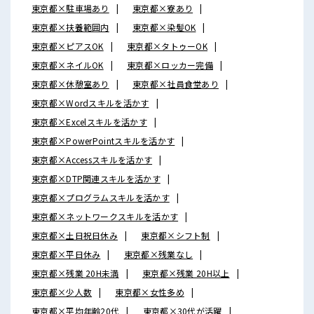
東京都×駐車場あり
東京都×寮あり
東京都×扶養範囲内
東京都×染髪OK
東京都×ピアスOK
東京都×タトゥーOK
東京都×ネイルOK
東京都×ロッカー完備
東京都×休憩室あり
東京都×社員食堂あり
東京都×Wordスキルを活かす
東京都×Excelスキルを活かす
東京都×PowerPointスキルを活かす
東京都×Accessスキルを活かす
東京都×DTP関連スキルを活かす
東京都×プログラムスキルを活かす
東京都×ネットワークスキルを活かす
東京都×土日祝日休み
東京都×シフト制
東京都×平日休み
東京都×残業なし
東京都×残業 20H未満
東京都×残業 20H以上
東京都×少人数
東京都×女性多め
東京都×平均年齢20代
東京都×30代が活躍