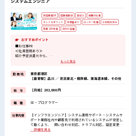
システムエンジニア
未経験者OK
経験者歓迎
高収入
長期の仕事
キレイなオフィス
休憩室あり
ロッカー完備
土日祝日休み
残業 20H未満
30代が活躍
おすすめポイント
■お仕事PR
≪社員登用あり≫
紹介予定派遣だから、
自分に職場が合うかお試しできるのがウレシイPoint☆
もっと見る
≪ちょっとの残業で収入アップ≫
残業は月20時間未満で、
東京都港区
勤 務 地
ほどよく稼げます♪
【最寄駅】品川 ／ 京浜東北・根岸線、東海道本線、その他
≪完全週休二日制≫
週末は家族や友人と一緒にプライベート満喫！
≪未経験OKの仕事≫
【月給】202,000 円
給 与
新しいことにチャレンジするのは不安だけど、
しっかり働く環境が整っています！
SE・プログラマー
職 種
イチからスキルUP・ステップUP目指していきましょう！
■職場の雰囲気
【インフラエンジニア】システム運用サポート・システムサ
仕事内容
休憩室でホッと一息リフレッシュ！
ポート業務社内や顧客先で利用されているシステムが安定し
ロッカーあり！
て動くよう、 問い合わせ対応、トラブル対応、設定変更、
安心してお仕事に集中♪
定期的な確認作業などを行います。セキュリティ強化に向け
…詳細を見る
程よく残業あり！
たシステム再設計・構築 セキュリティリスクを低減するた