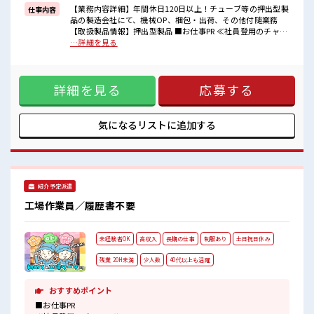
しっかり働く環境が整っています！
【業務内容詳細】年間休日120日以上！チューブ等の押出型製
仕事内容
イチからスキルUP・ステップUP目指していきましょう！
品の製造会社にて、機械OP、梱包・出荷、その他付随業務
【取扱製品情報】押出型製品 ■お仕事PR ≪社員登用のチャン
■職場の雰囲気
ス≫ 紹介予定派遣だから、 自分に職場が合うかお試しできる
…詳細を見る
『少人数』だからコミュニケーションも取りやすい？
のがウレシイ☆ ≪無理なくお給料に残業代を上乗せ≫ 残業は
程よく残業あり！
月20時間未満で、 ほどよく稼げます♪ ≪週休2日制≫ 週末は
お休みは土日祝日なので友人や家族との予定も合わせやすい♪
家族や友人と一緒にプライベート満喫！ ≪機能的な制服アリ
高収入もバッチリ目指せますよ！
詳細を見る
応募する
≫ 制服があるので、 毎日の服装の悩み解消♪ ≪未経験の方も
大カンゲイ≫ 新しいことにチャレンジするのは不安だけど、
しっかり働く環境が整っています！ イチからスキルUP・ステ
ップUP目指していきましょう！ ■職場の雰囲気 『少人数』だ
気になるリストに
追加する
からコミュニケーションも取りやすい？ 程よく残業あり！ お
休みは土日祝日なので友人や家族との予定も合わせやすい♪
高収入もバッチリ目指せますよ！
紹介予定派遣
工場作業員／履歴書不要
未経験者OK
高収入
長期の仕事
制服あり
土日祝日休み
残業 20H未満
少人数
40代以上も活躍
おすすめポイント
■お仕事PR