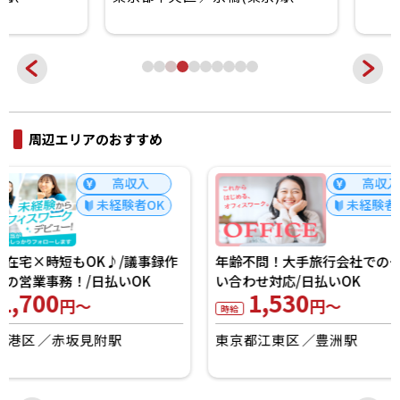
周辺エリアのおすすめ
高収入
未経験者OK
コールセンター/日払
年齢不問！大手旅行会社での一次問
2,000
円～
い合わせ対応/日払いOK
時給
1,530
円～
時給
東京都新宿区
新宿
東京都江東区
豊洲駅