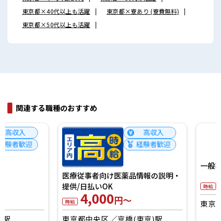
東京都×40代以上も活躍
東京都×寮あり (寮費無料)
東京都×50代以上も活躍
関連する職種のおすすめ
高収入
経験者歓迎
医療従事者向け医薬品情報の説明・
一般事務
提供/日払いOK
4,000
3,950
円～
円～
時給
時給
東京都中央区
京橋(東京)駅
東京都豊島区
池袋