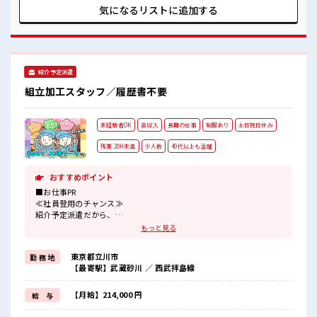
との残業で収入アップ≫ 残業は月20時間未満で、 ほどよく稼
気になるリストに
追加する
げます♪ ≪完全週休二日制≫ 週末は家族や友人と一緒にプラ
イベート満喫！ ≪未経験OKの仕事≫ 新しいことにチャレン
ジするのは不安だけど、 しっかり働く環境が整っています！
イチからスキルUP・ステップUP目指していきましょう！ ■
職場の雰囲気 休憩室でホッと一息リフレッシュ！ ロッカーあ
紹介予定派遣
り！ 安心してお仕事に集中♪ 程よく残業あり！ ウレシイ土日
祝休み！ 「しっかり働いてしっかり休む！ 」って大事ですよ
組立加工スタッフ／履歴書不要
ね！
未経験者OK
高収入
長期の仕事
制服あり
土日祝日休み
残業 20H未満
少人数
40代以上も活躍
おすすめポイント
■お仕事PR
≪社員登用のチャンス≫
紹介予定派遣だから、
自分に職場が合うかお試しできるのがウレシイ☆
もっと見る
≪無理なくお給料に残業代を上乗せ≫
残業は月20時間未満で、
東京都立川市
勤 務 地
ほどよく稼げます♪
【最寄駅】武蔵砂川 ／ 西武拝島線
≪週休2日制≫
週末は家族や友人と一緒にプライベート満喫！
≪機能的な制服アリ≫
【月給】214,000 円
給 与
制服があるので、
毎日の服装の悩み解消♪