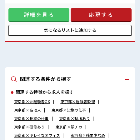
ウレシイ土日祝休み！
め、 システム構成の見直しや再設計、対策の導入を行いま
「しっかり働いてしっかり休む！
す。 例として、医療システムや病院の情報システム(情シス)
」って大事ですよね！
詳細を見る
応募する
など、 高い安全性が求められる環境での対応が含まれま
す。 ■お仕事PR ≪社員登用あり≫ 紹介予定派遣だから、 自
分に職場が合うかお試しできるのがウレシイPoint☆ ≪ちょっ
との残業で収入アップ≫ 残業は月20時間未満で、 ほどよく稼
気になるリストに
追加する
げます♪ ≪完全週休二日制≫ 週末は家族や友人と一緒にプラ
イベート満喫！ ≪未経験OKの仕事≫ 新しいことにチャレン
ジするのは不安だけど、 しっかり働く環境が整っています！
イチからスキルUP・ステップUP目指していきましょう！ ■
職場の雰囲気 休憩室でホッと一息リフレッシュ！ ロッカーあ
り！ 安心してお仕事に集中♪ 程よく残業あり！ ウレシイ土日
祝休み！ 「しっかり働いてしっかり休む！ 」って大事ですよ
ね！
関連する条件から探す
関連する特徴から求人を探す
東京都×未経験者OK
東京都×経験者歓迎
東京都×高収入
東京都×短期の仕事
東京都×長期の仕事
東京都×制服あり
東京都×研修あり
東京都×駅チカ
東京都×キレイなオフィス
東京都×残業少なめ