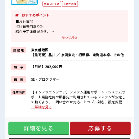
残業 20H未満
30代が活躍
おすすめポイント
■お仕事PR
≪社員登用あり≫
紹介予定派遣だから、
自分に職場が合うかお試しできるのがウレシイPoint☆
もっと見る
≪ちょっとの残業で収入アップ≫
残業は月20時間未満で、
東京都港区
勤 務 地
ほどよく稼げます♪
【最寄駅】品川 ／ 京浜東北・根岸線、東海道本線、その他
≪完全週休二日制≫
週末は家族や友人と一緒にプライベート満喫！
≪未経験OKの仕事≫
【月給】202,000 円
給 与
新しいことにチャレンジするのは不安だけど、
しっかり働く環境が整っています！
SE・プログラマー
職 種
イチからスキルUP・ステップUP目指していきましょう！
■職場の雰囲気
【インフラエンジニア】システム運用サポート・システムサ
仕事内容
休憩室でホッと一息リフレッシュ！
ポート業務社内や顧客先で利用されているシステムが安定し
ロッカーあり！
て動くよう、 問い合わせ対応、トラブル対応、設定変更、
安心してお仕事に集中♪
定期的な確認作業などを行います。セキュリティ強化に向け
…詳細を見る
程よく残業あり！
たシステム再設計・構築 セキュリティリスクを低減するた
ウレシイ土日祝休み！
め、 システム構成の見直しや再設計、対策の導入を行いま
「しっかり働いてしっかり休む！
す。 例として、医療システムや病院の情報システム(情シス)
」って大事ですよね！
詳細を見る
応募する
など、 高い安全性が求められる環境での対応が含まれま
す。 ■お仕事PR ≪社員登用あり≫ 紹介予定派遣だから、 自
分に職場が合うかお試しできるのがウレシイPoint☆ ≪ちょっ