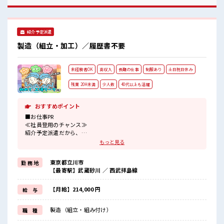
イベート満喫！ ≪未経験OKの仕事≫ 新しいことにチャレン
ジするのは不安だけど、 しっかり働く環境が整っています！
イチからスキルUP・ステップUP目指していきましょう！ ■
職場の雰囲気 休憩室でホッと一息リフレッシュ！ ロッカーあ
紹介予定派遣
り！ 安心してお仕事に集中♪ 程よく残業あり！ ウレシイ土日
祝休み！ 「しっかり働いてしっかり休む！ 」って大事ですよ
製造（組立・加工）／履歴書不要
ね！
未経験者OK
高収入
長期の仕事
制服あり
土日祝日休み
残業 20H未満
少人数
40代以上も活躍
おすすめポイント
■お仕事PR
≪社員登用のチャンス≫
紹介予定派遣だから、
自分に職場が合うかお試しできるのがウレシイ☆
もっと見る
≪無理なくお給料に残業代を上乗せ≫
残業は月20時間未満で、
東京都立川市
勤 務 地
ほどよく稼げます♪
【最寄駅】武蔵砂川 ／ 西武拝島線
≪週休2日制≫
週末は家族や友人と一緒にプライベート満喫！
≪機能的な制服アリ≫
【月給】214,000 円
給 与
制服があるので、
毎日の服装の悩み解消♪
製造（組立・組み付け）
職 種
≪未経験の方も大カンゲイ≫
新しいことにチャレンジするのは不安だけど、