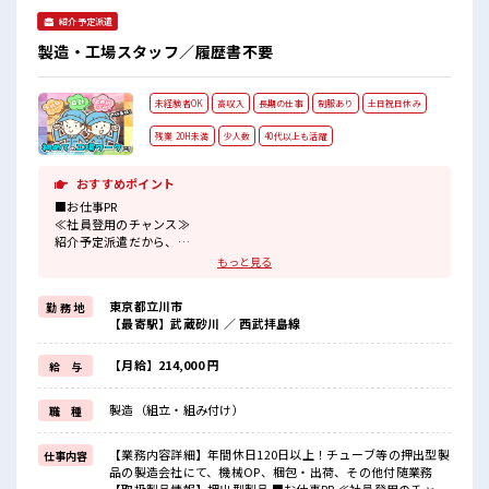
紹介予定派遣
製造・工場スタッフ／履歴書不要
未経験者OK
高収入
長期の仕事
制服あり
土日祝日休み
残業 20H未満
少人数
40代以上も活躍
おすすめポイント
■お仕事PR
≪社員登用のチャンス≫
紹介予定派遣だから、
自分に職場が合うかお試しできるのがウレシイ☆
もっと見る
≪無理なくお給料に残業代を上乗せ≫
残業は月20時間未満で、
東京都立川市
勤 務 地
ほどよく稼げます♪
【最寄駅】武蔵砂川 ／ 西武拝島線
≪週休2日制≫
週末は家族や友人と一緒にプライベート満喫！
≪機能的な制服アリ≫
【月給】214,000 円
給 与
制服があるので、
毎日の服装の悩み解消♪
製造（組立・組み付け）
職 種
≪未経験の方も大カンゲイ≫
新しいことにチャレンジするのは不安だけど、
しっかり働く環境が整っています！
【業務内容詳細】年間休日120日以上！チューブ等の押出型製
仕事内容
イチからスキルUP・ステップUP目指していきましょう！
品の製造会社にて、機械OP、梱包・出荷、その他付随業務