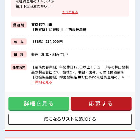
≪社員登用のチャンス≫
紹介予定派遣だから、
自分に職場が合うかお試しできるのがウレシイ☆
もっと見る
≪無理なくお給料に残業代を上乗せ≫
残業は月20時間未満で、
東京都立川市
勤 務 地
ほどよく稼げます♪
【最寄駅】武蔵砂川 ／ 西武拝島線
≪週休2日制≫
週末は家族や友人と一緒にプライベート満喫！
≪機能的な制服アリ≫
【月給】214,000 円
給 与
制服があるので、
毎日の服装の悩み解消♪
製造（組立・組み付け）
職 種
≪未経験の方も大カンゲイ≫
新しいことにチャレンジするのは不安だけど、
しっかり働く環境が整っています！
【業務内容詳細】年間休日120日以上！チューブ等の押出型製
仕事内容
イチからスキルUP・ステップUP目指していきましょう！
品の製造会社にて、機械OP、梱包・出荷、その他付随業務
【取扱製品情報】押出型製品 ■お仕事PR ≪社員登用のチャン
■職場の雰囲気
ス≫ 紹介予定派遣だから、 自分に職場が合うかお試しできる
…詳細を見る
『少人数』だからコミュニケーションも取りやすい？
のがウレシイ☆ ≪無理なくお給料に残業代を上乗せ≫ 残業は
程よく残業あり！
月20時間未満で、 ほどよく稼げます♪ ≪週休2日制≫ 週末は
お休みは土日祝日なので友人や家族との予定も合わせやすい♪
家族や友人と一緒にプライベート満喫！ ≪機能的な制服アリ
高収入もバッチリ目指せますよ！
詳細を見る
応募する
≫ 制服があるので、 毎日の服装の悩み解消♪ ≪未経験の方も
大カンゲイ≫ 新しいことにチャレンジするのは不安だけど、
しっかり働く環境が整っています！ イチからスキルUP・ステ
ップUP目指していきましょう！ ■職場の雰囲気 『少人数』だ
気になるリストに
追加する
からコミュニケーションも取りやすい？ 程よく残業あり！ お
休みは土日祝日なので友人や家族との予定も合わせやすい♪
高収入もバッチリ目指せますよ！