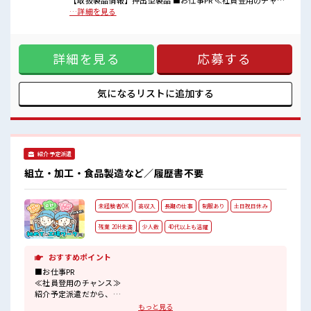
【取扱製品情報】押出型製品 ■お仕事PR ≪社員登用のチャン
■職場の雰囲気
ス≫ 紹介予定派遣だから、 自分に職場が合うかお試しできる
…詳細を見る
『少人数』だからコミュニケーションも取りやすい？
のがウレシイ☆ ≪無理なくお給料に残業代を上乗せ≫ 残業は
程よく残業あり！
月20時間未満で、 ほどよく稼げます♪ ≪週休2日制≫ 週末は
お休みは土日祝日なので友人や家族との予定も合わせやすい♪
家族や友人と一緒にプライベート満喫！ ≪機能的な制服アリ
高収入もバッチリ目指せますよ！
詳細を見る
応募する
≫ 制服があるので、 毎日の服装の悩み解消♪ ≪未経験の方も
大カンゲイ≫ 新しいことにチャレンジするのは不安だけど、
しっかり働く環境が整っています！ イチからスキルUP・ステ
ップUP目指していきましょう！ ■職場の雰囲気 『少人数』だ
気になるリストに
追加する
からコミュニケーションも取りやすい？ 程よく残業あり！ お
休みは土日祝日なので友人や家族との予定も合わせやすい♪
高収入もバッチリ目指せますよ！
紹介予定派遣
組立・加工・食品製造など／履歴書不要
未経験者OK
高収入
長期の仕事
制服あり
土日祝日休み
残業 20H未満
少人数
40代以上も活躍
おすすめポイント
■お仕事PR
≪社員登用のチャンス≫
紹介予定派遣だから、
自分に職場が合うかお試しできるのがウレシイ☆
もっと見る