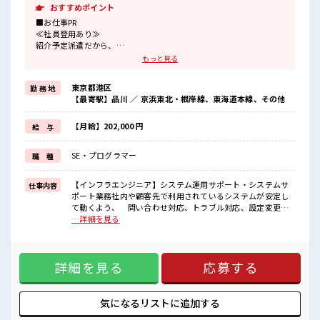
おすすめポイント
■お仕事PR
≪社員登用あり≫
紹介予定派遣だから、
自分に職場が合うかお試しできるのがウレシイPoint☆
もっと見る
≪ちょっとの残業で収入アップ≫
残業は月20時間未満で、
東京都港区
勤 務 地
ほどよく稼げます♪
【最寄駅】品川 ／ 京浜東北・根岸線、東海道本線、その他
≪完全週休二日制≫
週末は家族や友人と一緒にプライベート満喫！
≪未経験OKの仕事≫
【月給】202,000 円
給 与
新しいことにチャレンジするのは不安だけど、
しっかり働く環境が整っています！
SE・プログラマー
職 種
イチからスキルUP・ステップUP目指していきましょう！
■職場の雰囲気
【インフラエンジニア】システム運用サポート・システムサ
仕事内容
休憩室でホッと一息リフレッシュ！
ポート業務社内や顧客先で利用されているシステムが安定し
ロッカーあり！
て動くよう、 問い合わせ対応、トラブル対応、設定変更、
安心してお仕事に集中♪
定期的な確認作業などを行います。セキュリティ強化に向け
…詳細を見る
程よく残業あり！
たシステム再設計・構築 セキュリティリスクを低減するた
ウレシイ土日祝休み！
め、 システム構成の見直しや再設計、対策の導入を行いま
「しっかり働いてしっかり休む！
す。 例として、医療システムや病院の情報システム(情シス)
」って大事ですよね！
詳細を見る
応募する
など、 高い安全性が求められる環境での対応が含まれま
す。 ■お仕事PR ≪社員登用あり≫ 紹介予定派遣だから、 自
分に職場が合うかお試しできるのがウレシイPoint☆ ≪ちょっ
との残業で収入アップ≫ 残業は月20時間未満で、 ほどよく稼
気になるリストに
追加する
げます♪ ≪完全週休二日制≫ 週末は家族や友人と一緒にプラ