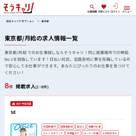
仕事検索
お気に入り
ログイン
メニュー
綜合キャリアオプション
東京都
東京都/月給の求人情報一覧
東京都/月給 でのお仕事探しならそうキャリ！同じ就業場所での時給
No.1を目指しています！日払い対応、全国各地に寮を完備しているの
で安心してお仕事ができます。あなたにぴったりのお仕事を見つけて
ください！
8
掲載求人
件
(1~8件)
紹介予定派遣
SE
未経験者OK
経験者歓迎
高収入
長期の仕事
キレイなオフィス
休憩室あり
ロッカー完備
土日祝日休み