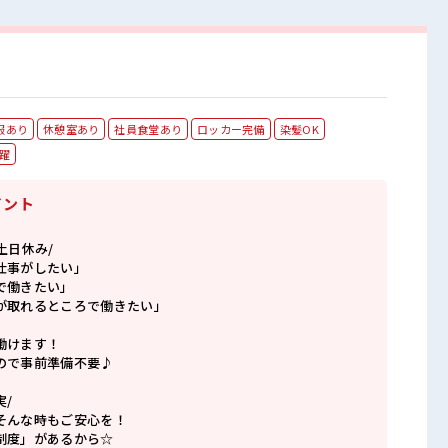
服あり
休憩室あり
社員食堂あり
ロッカー完備
染髪OK
活躍
イント
土日休み/
仕事がしたい」
で働きたい」
が取れるところで働きたい」
働けます！
ので事前準備不要♪
/
そんな時もご安心を！
制度」があるから☆