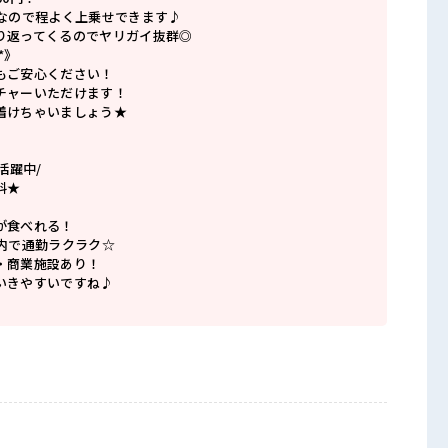
満なので程よく上乗せできます♪
り返ってくるのでヤリガイ抜群◎
*》
もご安心ください！
チャーいただけます！
着けちゃいましょう★
活躍中/
料★
が食べれる！
以内で通勤ラクラク☆
・商業施設あり！
いきやすいですね♪