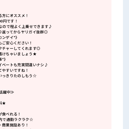
》
る方にオススメ！
00円です！
満なので程よく上乗せできます♪
り返ってからヤリガイ抜群◎
カンゲイ*》
もご安心ください！
クチャーしてくれます◎
着けちゃいましょう★
事*》
イベートも充実間違いナシ♪
てやすいですね！
いっきりたのしもう☆
方活躍中≫
料★
が食べれる！
以内で通勤ラクラク☆
・商業施設あり！