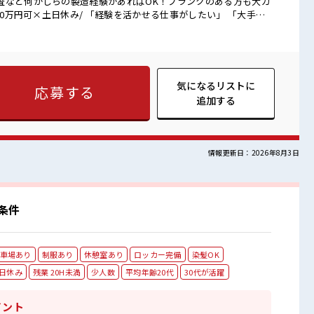
査など何かしらの製造経験があればOK！ブランクのある方も大カ
かりお休みが取れるところで働きたい」 そんな方に朗報！ ココ
で事前準備不要♪ ＼日払い制度も充実/ 「所持金
！ なぜなら「日払い制度」があるから☆ 急な出費などにも早急
ついついお金を使いすぎちゃった時も安心です◎ ■職場の雰囲
》 空調完備なので年中快適です♪ キバツ過ぎはNGですが髪のカ
気になるリストに
応募する
徒歩圏内♪ マイカー通勤OK◎無料駐車場あり！ 社員食堂・ロッカ
追加する
情報更新日：2026年8月3日
条件
車場あり
制服あり
休憩室あり
ロッカー完備
染髪OK
日休み
残業 20H未満
少人数
平均年齢20代
30代が活躍
イント