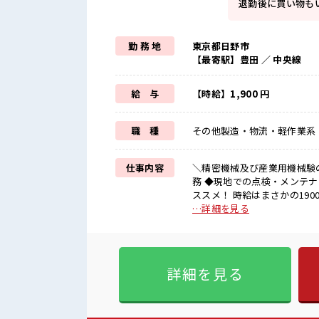
退勤後に買い物も
勤 務 地
東京都日野市
【最寄駅】豊田 ／ 中央線
給 与
【時給】1,900 円
職 種
その他製造・物流・軽作業系
仕事内容
＼精密機械及び産業用機械験の
務 ◆現地での点検・メンテナンス ■お仕事PR 《驚きの高時給*》 高収入を希
ススメ！ 時給はまさかの19
った分しっかり返ってからヤリ
…詳細を見る
ご安心ください！ 先輩がし
しょう★ 《土日祝休のお仕事
もたてやすいですね！ プライベートも思いっ
の方活躍中≫ 動きやすい制服無料★ 社員食堂あり！ あったかいごはんが食べれる！ 駅から徒
詳細を見る
歩10分以内で通勤ラクラク☆
いですね♪