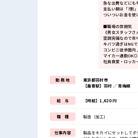
急な出費などにも
支払い額は「7割
ついついお金を使
■職場の雰囲気
《男女スタッフさ
空調完備なので年
キバツ過ぎはNGで
コンビニ徒歩圏内
マイカー通勤OK
社員食堂・ロッカ
勤 務 地
東京都羽村市
【最寄駅】羽村 ／ 青梅線
給 与
【時給】1,620 円
職 種
製造（加工)
仕事内容
製品をキカイにセットしてポ