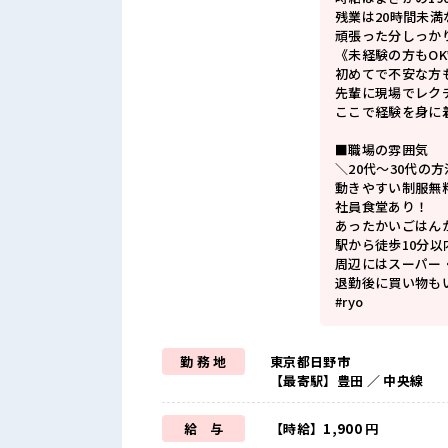
残業は20時間未
頑張った分しっか
《未経験の方もOK
初めてで不安な方
先輩に現場でレク
ここで経験を身に
■職場の雰囲気
＼20代～30代の方
動きやすい制服無
社員食堂あり！
あったかいごはん
駅から徒歩10分
周辺にはスーパー
退勤後に買い物も
#ryo
勤 務 地
東京都日野市
【最寄駅】豊田 ／ 中央線
給 与
【時給】1,900 円