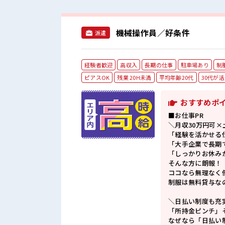
機械操作員／好条件
派遣
経験者歓迎
高収入
長期の仕事
駐車場あり
制
ピアスOK
残業 20H未満
平均年齢20代
30代が
おすすめポ
■お仕事PR
＼月収30万円可×
「経験を活かせる
「大手企業で長期
「しっかりお休み
そんな方に朗報！
ココなら無理なく
制服は無料貸与な
＼日払い制度も充実
「所持金ピンチ」
なぜなら「日払い