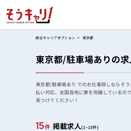
綜合キャリアオプション
東京都
東京都/駐車場ありの求
ホームにもど
お仕事検索
お気に入りリ
東京都/駐車場あり でのお仕事探しならそう
払い対応、全国各地に寮を完備しているの
お問い合わせ
見つけてください！
15
掲載求人
ログイン
件
(1~15件)