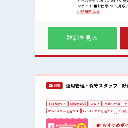
どもお任せします。組立や検
ンゲイ！ ■お仕事PR ＼月収30万円可×土日休み/ 「経験を活かせる仕事がしたい」 「大手企
業で長期で働きたい」 「しっ
…詳細を見る
なら無理なく働けます！ 制服は無料貸与なの
ピンチ」そんな時もご安心を
に対応！ 支払い額は「7割」！ 
気 《男女スタッフさん活躍中
詳細を見る
ラー&ピアスOK！ コンビニ
ー・休憩室完備！
運用管理・保守スタッフ／好
派遣
未経験者OK
経験者歓迎
高収入
長期の仕事
駐
Wordスキルを活かす
Excelスキルを活かす
土日祝
おすすめポ