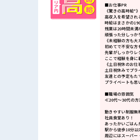
■お仕事PR
《驚きの高時給*
高収入を希望され
時給はまさかの19
残業は20時間未
頑張った分しっか
《未経験の方も大
初めてで不安な方
先輩がしっかりレ
ここで経験を身に
《土日祝休のお仕
土日祝休みでプラ
友達との予定もた
プライベートも思
■職場の雰囲気
≪20代～30代の
動きやすい制服無
社員食堂あり！
あったかいごはん
駅から徒歩10分
周辺にはスーパー