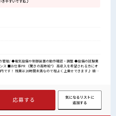
いきやすいですね♪
管理/ ◆電気設備や制御装置の動作確認・調整 ◆設備の試験業
望される方にオ
00円です！ 残業は20時間未満なので程よく上乗せできます♪ 頑張
ガイ抜群◎ 《未経験の方も大カンゲイ*》 初めてで不安な方も
っかりレクチャーしてくれます◎ ここで経験を身に着けちゃいま
*》 土日祝休みでプライベートも充実間違いナシ♪ 友達との予定
きりたのしもう☆ ■職場の雰囲気 ≪20代～30代
気になるリストに
応募する
 周辺にはスーパー・商業施設あり！ 退勤後に買い物もいきやす
追加する