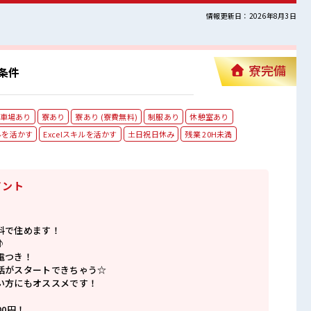
情報更新日：2026年8月3日
寮完備
条件
車場あり
寮あり
寮あり (寮費無料)
制服あり
休憩室あり
ルを活かす
Excelスキルを活かす
土日祝日休み
残業 20H未満
イント
料で住めます！
♪
電つき！
活がスタートできちゃう☆
い方にもオススメです！
》
00円！