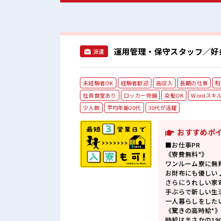
運用管理・保守スタッフ／好
派遣
未経験者OK
経験者歓迎
高収入
長期の仕事
駐
社員食堂あり
ロッカー完備
染髪OK
Wordスキ
少人数
平均年齢20代
30代が活躍
おすすめポ
■お仕事PR
《寮費無料*》
ワンルーム寮に無
お財布にも優しい
さらにうれしい家
手ぶらで新しい生
一人暮らしをした
《驚きの高時給*
時給はまさかの19