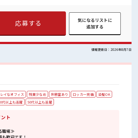
P≫ 派手過ぎなければ髪型や髪色自由♪ (規定有)≪未経験でも活
ャレンジするのは不安だけど、 しっかり働く環境が整っていま
していきましょう！ ■職場の雰囲気 女性も活躍しや
すぎなければ多少のヘアカラーもOKなのはウレシイPoint☆ 休憩
気になるリストに
応募する
あれば昼寝もしちゃおう！
追加する
情報更新日：2026年8月7日
レイなオフィス
残業少なめ
休憩室あり
ロッカー完備
染髪OK
40代以上も活躍
50代以上も活躍
イント
る職場≫
募も歓迎です！