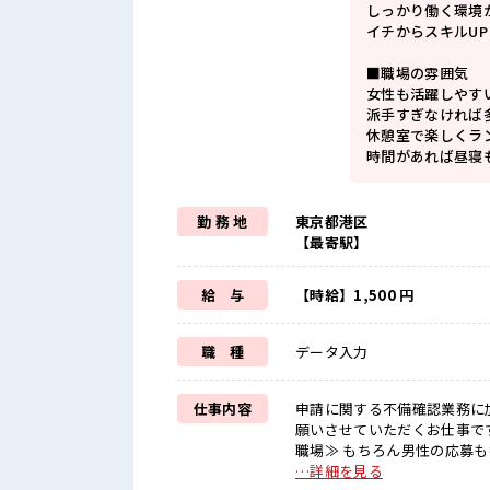
しっかり働く環境
イチからスキルU
■職場の雰囲気
女性も活躍しやす
派手すぎなければ多
休憩室で楽しくラ
時間があれば昼寝
勤 務 地
東京都港区
【最寄駅】
給 与
【時給】1,500 円
職 種
データ入力
仕事内容
申請に関する不備確認業務に
願いさせていただくお仕事です。電話対応はご
職場≫ もちろん男性の応募も
よってはお願いすることもあ
…詳細を見る