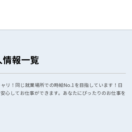
ログイン
閉じる
人情報一覧
る
スト
キャリ！同じ就業場所での時給No.1を目指しています！日
で安心してお仕事ができます。あなたにぴったりのお仕事を