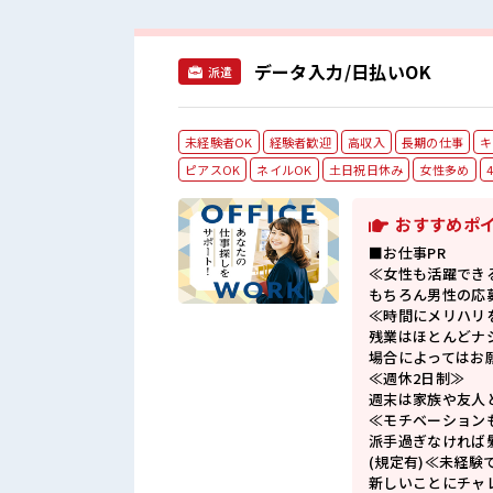
データ入力/日払いOK
派遣
未経験者OK
経験者歓迎
高収入
長期の仕事
キ
ピアスOK
ネイルOK
土日祝日休み
女性多め
おすすめポ
■お仕事PR
≪女性も活躍でき
もちろん男性の応
≪時間にメリハリ
残業はほとんどナ
場合によってはお
≪週休2日制≫
週末は家族や友人
≪モチベーション
派手過ぎなければ
(規定有)≪未経験
新しいことにチャ