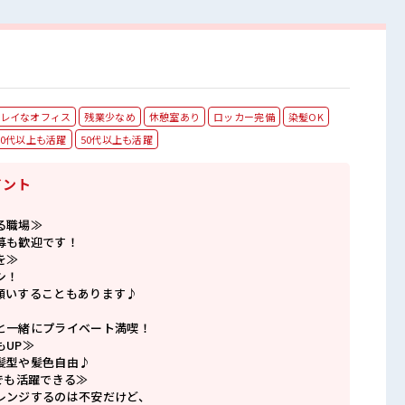
レイなオフィス
残業少なめ
休憩室あり
ロッカー完備
染髪OK
40代以上も活躍
50代以上も活躍
イント
る職場≫
募も歓迎です！
を≫
シ！
願いすることもあります♪
と一緒にプライベート満喫！
もUP≫
髪型や髪色自由♪
でも活躍できる≫
レンジするのは不安だけど、