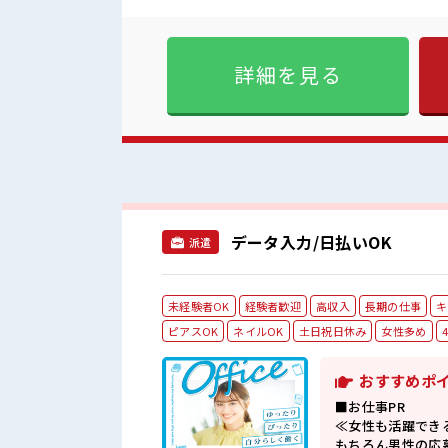
満喫！ ≪モチベーションもU
躍できる≫ 新しいことにチ
す！ イチからスキルUP・ステップUP目指
すい雰囲気の職場です！ 派手
詳細を見る
室で楽しくランチ♪ 時間が
データ入力/日払いOK
派遣
未経験者OK
経験者歓迎
高収入
長期の仕事
キ
ピアスOK
ネイルOK
土日祝日休み
女性多め
おすすめポ
■お仕事PR
≪女性も活躍でき
もちろん男性の応