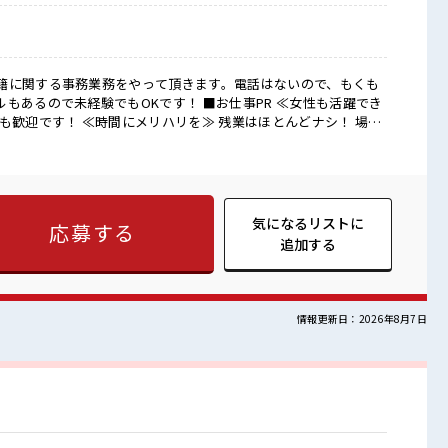
籍に関する事務業務をやって頂きます。電話はないので、もくも
験でもOKです！ ■お仕事PR ≪女性も活躍でき
も歓迎です！ ≪時間にメリハリを≫ 残業はほとんどナシ！ 場合
あります♪ ≪完全週休二日制≫ 週末は家族や友人と一緒にプラ
で自分らしく働く≫ 明るすぎたり奇抜でなければ基本的に自由！
きる≫ 新しいことにチャレンジするのは不安だけど、 しっかり働
スキルUP・ステップUP目指していきましょう！ ■職場の雰
子トークがあふれる職場です！ もちろん男性の応募もOKです
気になるリストに
応募する
アカラーもOKなのはウレシイPoint☆
追加する
情報更新日：2026年8月7日