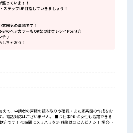
が整っています！
P・ステップUP目指していきましょう！
い雰囲気の職場です！
少のヘアカラーもOKなのはウレシイPoint☆
ンチ♪
もしちゃおう！
加えて、申請者の戸籍の読み取りや確認・また家系図の作成をお
ざいません。 ■お仕事PR ≪女性も活躍できる
歓迎です！ ≪時間にメリハリを≫ 残業はほとんどナシ！ 場合に
ります♪ ≪週休2日制≫ 週末は家族や友人と一緒にプライベート