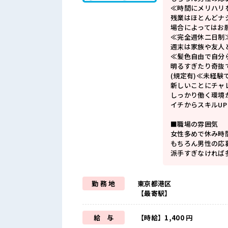
≪時間にメリハリ
残業はほとんどナ
場合によってはお
≪完全週休二日制
週末は家族や友人
≪髪色自由で自分
明るすぎたり奇抜
(規定有)≪未経験
新しいことにチャ
しっかり働く環境
イチからスキルU
■職場の雰囲気
女性多めで休み時
もちろん男性の応
派手すぎなければ多
勤 務 地
東京都港区
【最寄駅】
給 与
【時給】1,400 円