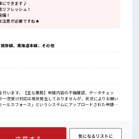
事にできます♪
息リフレッシュ！
完備！
は注意が必要ですね★
・根岸線、東海道本線、その他
を行います。【主な業務】申請内容の不備確認、データチェッ
や一次受け対応は現状発生しておりませんが、状況によりお願い
セールスフォース」というシステムにアップロードされた申請デ
方でも研修でしっかり習得いただけますのでご安心ください。 ■
を≫ 残業はほとんどナシ！ 場合によってはお願いすることもあり
週末は家族や友人と一緒にプライベート満喫！ ≪モチベーション
型や髪色自由♪ (規定有)≪未経験OKの仕事≫ 新しいことにチャレ
っかり働く環境が整っています！ イチからスキルUP・ステップ
気になるリストに
応募する