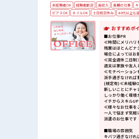
未経験者OK
経験者歓迎
高収入
長期の仕事
キ
ピアスOK
ネイルOK
土日祝日休み
40代以上も
おすすめポ
■お仕事PR
≪時間にメリハリ
残業はほとんどナ
場合によってはお
≪完全週休二日制
週末は家族や友人
≪モチベーション
派手過ぎなければ
(規定有)≪未経験
新しいことにチャ
しっかり働く環境
イチからスキルU
≪様々なお仕事を
一人で悩まず気軽
派遣のお仕事です
■職場の雰囲気
キバツ過ぎなけれ