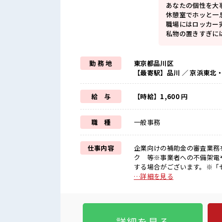
あなたの個性を大
休憩室でホッと一
職場にはロッカー
私物の置きすぎに
勤 務 地
東京都品川区
【最寄駅】品川 ／ 京浜東北
給 与
【時給】1,600 円
職 種
一般事務
仕事内容
企業向けの補助金の審査業務
ク 等※事業者への不備架電
する場合がございます。※「
ータを確認します。初めての
…詳細を見る
お仕事PR ≪時間にメリハリ
ます♪ ≪完全週休二日制≫ 
もUP≫ 派手過ぎなければ髪
ンジするのは不安だけど、 し
詳細を見る