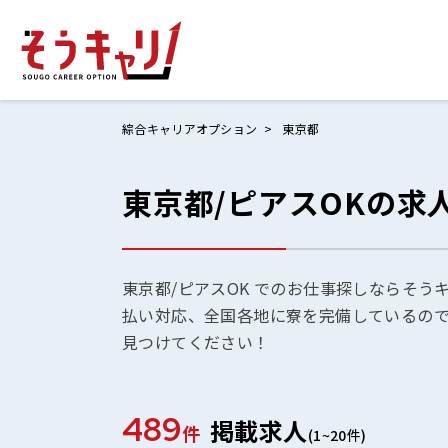
綜合キャリアオプション
東京都
東京都/ピアスOKの求
ホームにもど
お仕事検索
お気に入りリ
東京都/ピアスOK でのお仕事探しならそう
払い対応、全国各地に寮を完備しているの
お問い合わせ
見つけてください！
489
掲載求人
ログイン
件
(1~20件)