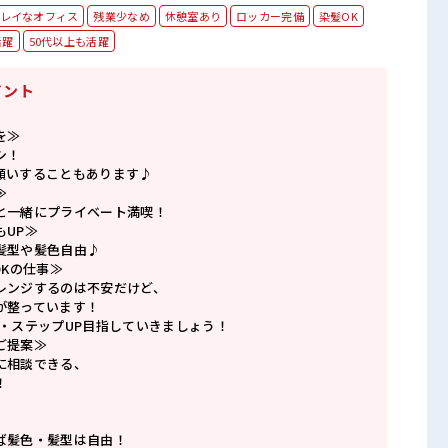
レイなオフィス
残業少なめ
休憩室あり
ロッカー完備
染髪OK
活躍
50代以上も活躍
イント
を≫
シ！
願いすることもあります♪
≫
と一緒にプライベート満喫！
もUP≫
髪型や髪色自由♪
OKの仕事≫
レンジするのは不安だけど、
が整っています！
P・ステップUP目指していきましょう！
ご提案≫
に相談できる、
！
ば髪色・髪型は自由！