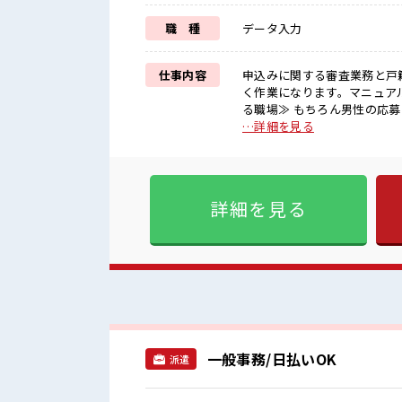
職 種
データ入力
仕事内容
申込みに関する審査業務と戸
く作業になります。マニュアルもあるので未経
る職場≫ もちろん男性の応募
によってはお願いすることも
…詳細を見る
イベート満喫！ ≪髪色自由
(規定有)≪未経験でも活躍で
く環境が整っています！ イチから
囲気 女性多めで休み時間は女
詳細を見る
よ！ 派手すぎなければ多少のヘ
一般事務/日払いOK
派遣