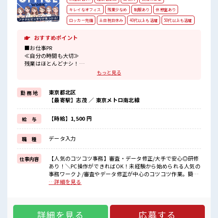
キレイなオフィス
残業少なめ
制服あり
休憩室あり
ロッカー完備
土日祝日休み
40代以上も活躍
50代以上も活躍
おすすめポイント
■お仕事PR
≪自分の時間も大切≫
残業はほとんどナシ！
場合によってはお願いすることもあります♪
もっと見る
≪完全週休二日制≫
週末は家族や友人と一緒にプライベート満喫！
東京都北区
勤 務 地
≪動きやすい制服アリ≫
【最寄駅】志茂 ／ 東京メトロ南北線
制服があるので、
毎日の服装の悩み解消♪
≪未経験の方も大カンゲイ≫
【時給】1,500 円
給 与
新しいことにチャレンジするのは不安だけど、
しっかり働く環境が整っています！
データ入力
職 種
イチからスキルUP・ステップUP目指していきましょう！
≪収入アップを目指せる≫
高時給だらけの派遣のお仕事です！
【人気のコツコツ事務】審査・データ修正/大手で安心◎研修
仕事内容
あり！＼PC操作ができればOK！未経験から始められる人気の
■職場の雰囲気
事務ワーク♪/審査やデータ修正が中心のコツコツ作業。簡単
休憩室で楽しくランチ♪
な軽作業もあり、適度に動きのあるお仕事です◎100名以上の
…詳細を見る
時間があれば昼寝もしちゃおう！
当社スタッフが活躍中で、フォロー体制もバッチリ！■お仕
持ち物が多いあなたにもぴったり☆
事内容PCを使用した申請内容の審査業務(要件一致確認)デー
ロッカー付き職場♪
タの不備チェック・修正封入やレイアウト変更などの軽作業
残業はほとんどなし！
詳細を見る
応募する
(業務量に応じて対応)入職から約1週間で簡単な研修あり(未経