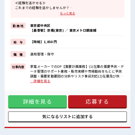
≪経験を活かせる≫
これまでの経験を活かしませんか？
ブランクがあっても大丈夫♪
もっと見る
経験はちょっとだけ…という方もOK！
≪女性も仕事をしやすい職場≫
東京都中央区
勤 務 地
もちろん男性の応募も歓迎！
【最寄駅】京橋(東京) ／ 東京メトロ銀座線
≪プライベートが充実する≫
場合によってはお願いすることもありますが、
残業はほとんどナシ！
【時給】1,850 円
給 与
≪土日祝休のお仕事≫
家族や友人と一緒にプライベート満喫！
運用管理・保守
職 種
≪様々なお仕事をご提案≫
一人で悩まず気軽に相談できる、
派遣のお仕事です！
家電メーカーでのDP【需要計画業務】(1)在庫の需要予測・デ
仕事内容
ータ管理のサポート業務・販売実績や市場動向をもとに予測
■職場の雰囲気
調整・需要変動要因の分析やリスク事前対応(2)在庫及び供給
女性が多めの職場です♪
最適化・欠品・過剰在庫防止の為のシミュレーション実施・
…詳細を見る
少人数ですぐに馴染むことができそう♪
生産・調達計画と連動した需給バランス管理(3)業務効率化・
アットホームな環境☆
DX活用のサポート・Excelを使用したデータ集計・データ可視
しっかり休める休憩室あり！
化資料の作成サポート・簡単なマクロ・ツールの運用補助(既
オンオフの切替もできちゃう！
詳細を見る
応募する
存フォーマット使用) ■お仕事PR ≪経験を活かせる≫ これま
での経験を活かしませんか？ ブランクがあっても大丈夫♪ 経
験はちょっとだけ…という方もOK！ ≪女性も仕事をしやすい
職場≫ もちろん男性の応募も歓迎！ ≪プライベートが充実す
気になるリストに
追加する
る≫ 場合によってはお願いすることもありますが、 残業はほ
とんどナシ！ ≪土日祝休のお仕事≫ 家族や友人と一緒にプラ
イベート満喫！ ≪様々なお仕事をご提案≫ 一人で悩まず気軽
に相談できる、 派遣のお仕事です！ ■職場の雰囲気 女性が多