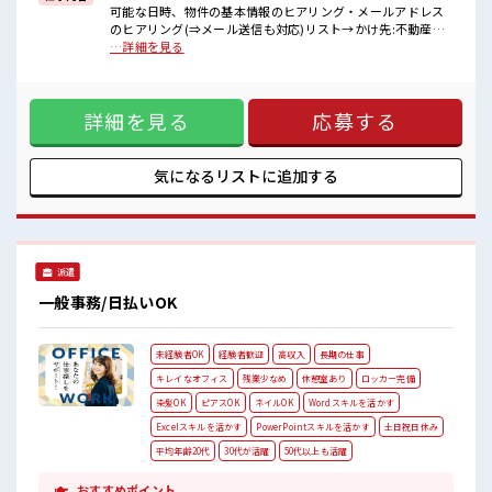
休憩室完備でランチや休憩も充実しそう♪
可能な日時、物件の基本情報のヒアリング・メールアドレス
ロッカーあり！
のヒアリング(⇒メール送信も対応)リスト→かけ先:不動産会
安心してお仕事に集中♪
社、建設会社、リフォーム店など・トークスクリプトあり未
…詳細を見る
高収入もバッチリ目指せますよ！
経験でも安心！ ■お仕事PR ≪経験者活躍中≫ これまでの経験
を活かしませんか？ ブランクがあっても大丈夫♪ 経験はちょ
っとだけ…という方もOK！ ≪無理なくお給料に残業代を上乗
詳細を見る
応募する
せ≫ 残業は月20時間未満で、 ほどよく稼げます♪ ≪土日祝休
のお仕事≫ 家族や友人と一緒にプライベート満喫！ ≪様々な
お仕事をご提案≫ 一人で悩まず気軽に相談できる、 派遣のお
仕事です！ ■職場の雰囲気 活気あふれる20代活躍中の職場で
気になるリストに
追加する
す☆ 休憩室完備でランチや休憩も充実しそう♪ ロッカーあ
り！ 安心してお仕事に集中♪ 高収入もバッチリ目指せます
よ！
派遣
一般事務/日払いOK
未経験者OK
経験者歓迎
高収入
長期の仕事
キレイなオフィス
残業少なめ
休憩室あり
ロッカー完備
染髪OK
ピアスOK
ネイルOK
Wordスキルを活かす
Excelスキルを活かす
PowerPointスキルを活かす
土日祝日休み
平均年齢20代
30代が活躍
50代以上も活躍
おすすめポイント