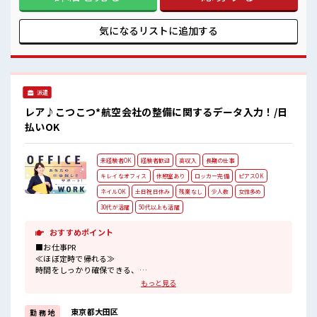
けど、 しっかり働く環境が整っています！ イチからスキル
UP・ステップUP目指していきましょう！ ≪様々なお仕事を
ご提案≫ 一人で悩まず気軽に相談できる、 派遣のお仕事で
気になるリストに
追加する
す！ ■職場の雰囲気 休憩室で自分タイム！ のんびりスマホチ
ェック♪ 持ち物が多いあなたにもぴったり☆ ロッカー付き職
場♪ 残業はほとんどなし！ プライベートも謳歌できる☆
派遣
レア♪こつこつ*航空会社の整備に関するデータ入力！/日
払いOK
未経験者OK
経験者歓迎
高収入
長期の仕事
キレイなオフィス
休憩室あり
ロッカー完備
ピアスOK
ネイルOK
土日祝日休み
残業なし
少人数
女性多め
30代が活躍
50代以上も活躍
おすすめポイント
■お仕事PR
≪ほぼ定時で帰れる≫
時間をしっかり確保できる、
残業基本ナシのお仕事♪
もっと見る
オンとオフをきっちり切り替えたい方にオススメ！
≪女性も仕事をしやすい職場≫
東京都大田区
勤 務 地
もちろん男性の応募も歓迎！