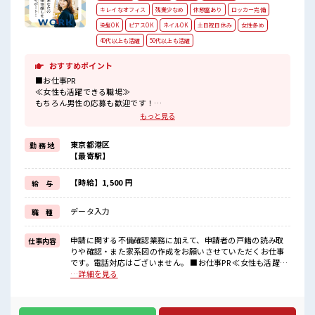
キレイなオフィス
残業少なめ
休憩室あり
ロッカー完備
染髪OK
ピアスOK
ネイルOK
土日祝日休み
女性多め
40代以上も活躍
50代以上も活躍
おすすめポイント
■お仕事PR
≪女性も活躍できる職場≫
もちろん男性の応募も歓迎です！
≪時間にメリハリを≫
もっと見る
残業はほとんどナシ！
場合によってはお願いすることもあります♪
東京都港区
勤 務 地
≪週休2日制≫
【最寄駅】
週末は家族や友人と一緒にプライベート満喫！
≪モチベーションもUP≫
派手過ぎなければ髪型や髪色自由♪
【時給】1,500 円
給 与
(規定有)≪未経験でも活躍できる≫
新しいことにチャレンジするのは不安だけど、
データ入力
職 種
しっかり働く環境が整っています！
イチからスキルUP・ステップUP目指していきましょう！
申請に関する不備確認業務に加えて、申請者の戸籍の読み取
仕事内容
■職場の雰囲気
りや確認・また家系図の作成をお願いさせていただくお仕事
女性も活躍しやすい雰囲気の職場です！
です。電話対応はございません。 ■お仕事PR ≪女性も活躍で
派手すぎなければ多少のヘアカラーもOKなのはウレシイPoint☆
きる職場≫ もちろん男性の応募も歓迎です！ ≪時間にメリハ
…詳細を見る
休憩室で楽しくランチ♪
リを≫ 残業はほとんどナシ！ 場合によってはお願いすること
時間があれば昼寝もしちゃおう！
もあります♪ ≪週休2日制≫ 週末は家族や友人と一緒にプラ
イベート満喫！ ≪モチベーションもUP≫ 派手過ぎなければ髪