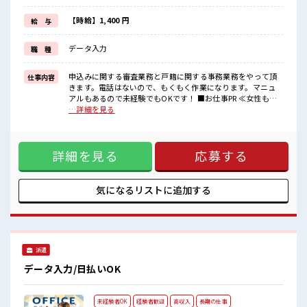
≪髪色自由で自分らしく働く≫
明るすぎたり奇抜でなければ基本的に自由！
【時給】1,400 円
給 与
(規定有)≪未経験でも活躍できる≫
新しいことにチャレンジするのは不安だけど、
データ入力
職 種
しっかり働く環境が整っています！
イチからスキルUP・ステップUP目指していきましょう！
申込みに関する審査業務と戸籍に関する事務業務をやって頂
仕事内容
■職場の雰囲気
きます。電話はないので、もくもく作業になります。マニュ
女性多めで休み時間は女子トークがあふれる職場です！
アルもあるので未経験でもOKです！ ■お仕事PR ≪女性も活
もちろん男性の応募もOKですよ！
躍できる職場≫ もちろん男性の応募も歓迎です！ ≪時間にメ
…詳細を見る
派手すぎなければ多少のヘアカラーもOKなのはウレシイPoint☆
リハリを≫ 残業はほとんどナシ！ 場合によってはお願いする
こともあります♪ ≪完全週休二日制≫ 週末は家族や友人と一
緒にプライベート満喫！ ≪髪色自由で自分らしく働く≫ 明る
詳細を見る
応募する
すぎたり奇抜でなければ基本的に自由！ (規定有)≪未経験で
も活躍できる≫ 新しいことにチャレンジするのは不安だけ
ど、 しっかり働く環境が整っています！ イチからスキルUP・
ステップUP目指していきましょう！ ■職場の雰囲気 女性多め
気になるリストに
追加する
で休み時間は女子トークがあふれる職場です！ もちろん男性
の応募もOKですよ！ 派手すぎなければ多少のヘアカラーも
OKなのはウレシイPoint☆
派遣
データ入力/日払いOK
未経験者OK
経験者歓迎
高収入
長期の仕事