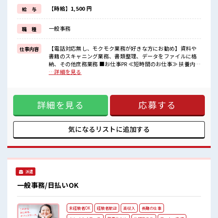
家族や友人と一緒にプライベート満喫！
≪髪型自由≫
【時給】1,500 円
給 与
基本的に髪色自由で明るすぎたり奇抜でなければOKです！
(規定有)≪未経験の方も大カンゲイ≫
一般事務
職 種
新しいことにチャレンジするのは不安だけど、
しっかり働く環境が整っています！
イチからスキルUP・ステップUP目指していきましょう！
【電話対応無し、モクモク業務が好きな方にお勧め】資料や
仕事内容
書籍のスキャニング業務、書類整理、データをファイルに格
■職場の雰囲気
納、その他庶務業務 ■お仕事PR ≪短時間のお仕事≫ 扶養内
派手すぎなければ多少のヘアカラーもOKなのはウレシイPoint☆
OKなので、 主婦&主夫さんも気軽にご応募くださいね♪ ≪時
…詳細を見る
休憩室で楽しくおしゃべり！
間にメリハリを≫ 残業はほとんどナシ！ 場合によってはお願
ストレス解消☆
いすることもあります♪ ≪土日祝休のお仕事≫ 家族や友人と
持ち物が多いあなたにもぴったり☆
一緒にプライベート満喫！ ≪髪型自由≫ 基本的に髪色自由で
ロッカー付き職場♪
詳細を見る
応募する
明るすぎたり奇抜でなければOKです！ (規定有)≪未経験の方
も大カンゲイ≫ 新しいことにチャレンジするのは不安だけ
ど、 しっかり働く環境が整っています！ イチからスキルUP・
ステップUP目指していきましょう！ ■職場の雰囲気 派手すぎ
気になるリストに
追加する
なければ多少のヘアカラーもOKなのはウレシイPoint☆ 休憩
室で楽しくおしゃべり！ ストレス解消☆ 持ち物が多いあなた
にもぴったり☆ ロッカー付き職場♪
派遣
一般事務/日払いOK
未経験者OK
経験者歓迎
高収入
長期の仕事