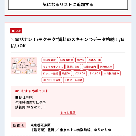
■職場の雰囲気 女性が多めの職場です♪ ロッカーあり！ 安心
気になるリストに
追加する
してお仕事に集中♪ 残業はほとんどなし！ プライベートも謳
歌できる☆ 高収入もバッチリ目指せますよ！
派遣
＼電話ナシ！/モクモク*資料のスキャン⇒データ格納！/日
払いOK
未経験者OK
経験者歓迎
高収入
長期の仕事
キレイなオフィス
残業少なめ
扶養範囲内
休憩室あり
ロッカー完備
染髪OK
ピアスOK
ネイルOK
土日祝日休み
40代以上も活躍
50代以上も活躍
おすすめポイント
■お仕事PR
≪短時間のお仕事≫
扶養内OKなので、
主婦&主夫さんも気軽にご応募くださいね♪
もっと見る
≪時間にメリハリを≫
残業はほとんどナシ！
東京都江東区
勤 務 地
場合によってはお願いすることもあります♪
【最寄駅】豊洲 ／ 東京メトロ有楽町線、ゆりかもめ
≪土日祝休のお仕事≫