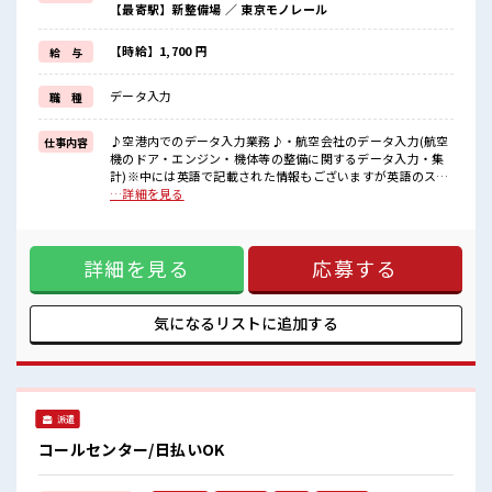
【最寄駅】新整備場 ／ 東京モノレール
≪週休2日制≫
週末は家族や友人と一緒にプライベート満喫！
≪未経験でも活躍できる≫
【時給】1,700 円
給 与
新しいことにチャレンジするのは不安だけど、
しっかり働く環境が整っています！
データ入力
職 種
イチからスキルUP・ステップUP目指していきましょう！
≪自分に合った期間で働ける≫
福利厚生が整った派遣のお仕事です！
♪空港内でのデータ入力業務♪・航空会社のデータ入力(航空
仕事内容
機のドア・エンジン・機体等の整備に関するデータ入力・集
■職場の雰囲気
計)※中には英語で記載された情報もございますが英語のスキ
女性多めで休み時間は女子トークがあふれる職場です！
ルは特段必要御座いません。・電話対応基本ございません(あ
…詳細を見る
もちろん男性の応募もOKですよ！
ったとしても社内の取次程度です) ■お仕事PR ≪ほぼ定時で
『少人数』だからコミュニケーションも取りやすい？
帰れる≫ 時間をしっかり確保できる、 残業基本ナシのお仕事
高収入もバッチリ目指せますよ！
♪ オンとオフをきっちり切り替えたい方にオススメ！ ≪女性
詳細を見る
応募する
も仕事をしやすい職場≫ もちろん男性の応募も歓迎！ ≪週休
2日制≫ 週末は家族や友人と一緒にプライベート満喫！ ≪未
経験でも活躍できる≫ 新しいことにチャレンジするのは不安
だけど、 しっかり働く環境が整っています！ イチからスキル
気になるリストに
追加する
UP・ステップUP目指していきましょう！ ≪自分に合った期
間で働ける≫ 福利厚生が整った派遣のお仕事です！ ■職場の
雰囲気 女性多めで休み時間は女子トークがあふれる職場で
す！ もちろん男性の応募もOKですよ！ 『少人数』だからコ
ミュニケーションも取りやすい？ 高収入もバッチリ目指せま
派遣
すよ！
コールセンター/日払いOK