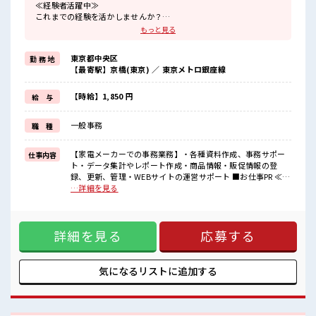
≪経験者活躍中≫
これまでの経験を活かしませんか？
ブランクがあっても大丈夫♪
もっと見る
経験はちょっとだけ…という方もOK！
≪女性も活躍できる職場≫
東京都中央区
勤 務 地
もちろん男性の応募も歓迎です！
【最寄駅】京橋(東京) ／ 東京メトロ銀座線
≪プライベートが充実する≫
場合によってはお願いすることもありますが、
残業はほとんどナシ！
【時給】1,850 円
給 与
≪土日祝休のお仕事≫
家族や友人と一緒にプライベート満喫！
一般事務
職 種
≪自分に合った期間で働ける≫
福利厚生が整った派遣のお仕事です！
【家電メーカーでの事務業務】・各種資料作成、事務サポー
仕事内容
■職場の雰囲気
ト・データ集計やレポート作成・商品情報・販促情報の登
女性が多い職場ですが男女は問いません！
録、更新、管理・WEBサイトの運営サポート ■お仕事PR ≪経
応募お待ちしております！
験者活躍中≫ これまでの経験を活かしませんか？ ブランクが
…詳細を見る
少人数の職場だから一緒に働く仲間との距離もグッと近い！
あっても大丈夫♪ 経験はちょっとだけ…という方もOK！ ≪
高収入もバッチリ目指せますよ！
女性も活躍できる職場≫ もちろん男性の応募も歓迎です！ ≪
プライベートが充実する≫ 場合によってはお願いすることも
詳細を見る
応募する
ありますが、 残業はほとんどナシ！ ≪土日祝休のお仕事≫ 家
族や友人と一緒にプライベート満喫！ ≪自分に合った期間で
働ける≫ 福利厚生が整った派遣のお仕事です！ ■職場の雰囲
気 女性が多い職場ですが男女は問いません！ 応募お待ちして
気になるリストに
追加する
おります！ 少人数の職場だから一緒に働く仲間との距離もグ
ッと近い！ 高収入もバッチリ目指せますよ！