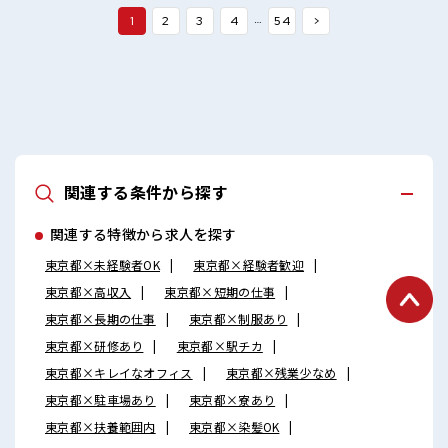
めの職場です♪ 少人数ですぐに馴染むことができそう♪ アッ
…
1
2
3
4
54
>
トホームな環境☆ しっかり休める休憩室あり！ オンオフの切
替もできちゃう！
関連する条件から探す
関連する特徴から求人を探す
東京都×未経験者OK
東京都×経験者歓迎
東京都×高収入
東京都×短期の仕事
東京都×長期の仕事
東京都×制服あり
東京都×研修あり
東京都×駅チカ
東京都×キレイなオフィス
東京都×残業少なめ
東京都×駐車場あり
東京都×寮あり
東京都×扶養範囲内
東京都×染髪OK