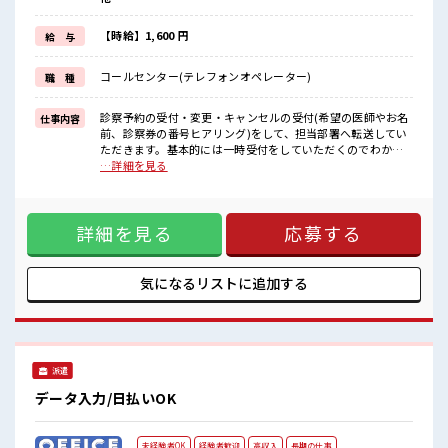
≪完全週休二日制≫
週末は家族や友人と一緒にプライベート満喫！
≪自分に向いている仕事が探せる≫
【時給】1,600 円
給 与
困った事などがあれば、
担当がしっかりサポートします！
コールセンター(テレフォンオペレーター)
職 種
■職場の雰囲気
活気あふれる20代活躍中の職場です☆
診察予約の受付・変更・キャンセルの受付(希望の医師やお名
仕事内容
休憩室で自分タイム！
前、診察券の番号ヒアリング)をして、担当部署へ転送してい
のんびりスマホチェック♪
ただきます。基本的には一時受付をしていただくのでわから
持ち物が多いあなたにもぴったり☆
ないことは転送対応もしくはSVに聞ける環境もあります。 ■
…詳細を見る
ロッカー付き職場♪
お仕事PR ≪経験を活かせる≫ これまでの経験を活かしません
高収入もバッチリ目指せますよ！
か？ ブランクがあっても大丈夫♪ 経験はちょっとだけ…とい
う方もOK！ ≪自分の時間も大切≫ 残業はほとんどナシ！ 場
詳細を見る
応募する
合によってはお願いすることもあります♪ ≪完全週休二日制
≫ 週末は家族や友人と一緒にプライベート満喫！ ≪自分に向
いている仕事が探せる≫ 困った事などがあれば、 担当がしっ
かりサポートします！ ■職場の雰囲気 活気あふれる20代活躍
気になるリストに
追加する
中の職場です☆ 休憩室で自分タイム！ のんびりスマホチェッ
ク♪ 持ち物が多いあなたにもぴったり☆ ロッカー付き職場♪
高収入もバッチリ目指せますよ！
派遣
データ入力/日払いOK
未経験者OK
経験者歓迎
高収入
長期の仕事