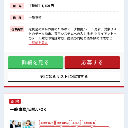
≪初めての仕事だけど自分にもできそう≫
新しいことにチャレンジするのは不安だけど、
【時給】1,600 円
給 与
しっかり働く環境が整っています！
イチからスキルUP・ステップUP目指していきましょう！
一般事務
職 種
≪収入アップを目指せる≫
高時給だらけの派遣のお仕事です！
定例会の資料作成のためのデータ抽出/シート更新、対象リス
仕事内容
■職場の雰囲気
トのデータ抽出、専用システムへの入力/社外クライアントへ
女性多めで休み時間は女子トークがあふれる職場です！
のメール対応や電話対応、商談の同席と議事録の作成などフ
もちろん男性の応募もOKですよ！
ォーマットは既に決まっており、やることも教えて頂けま
…詳細を見る
休憩室でホッと一息リフレッシュ！
す。企業のシステムを多々活用しますので、覚えることに抵
ロッカーあり！
抗なければ問題無いです。 ■お仕事PR ≪ほぼ定時で帰れる≫
安心してお仕事に集中♪
時間をしっかり確保できる、 残業基本ナシのお仕事♪ オンと
詳細を見る
応募する
オフをきっちり切り替えたい方にオススメ！ ≪女性も活躍で
きる職場≫ もちろん男性の応募も歓迎です！ ≪土日祝休のお
仕事≫ 家族や友人と一緒にプライベート満喫！ ≪初めての仕
事だけど自分にもできそう≫ 新しいことにチャレンジするの
気になるリストに
追加する
は不安だけど、 しっかり働く環境が整っています！ イチから
スキルUP・ステップUP目指していきましょう！ ≪収入アッ
プを目指せる≫ 高時給だらけの派遣のお仕事です！ ■職場の
雰囲気 女性多めで休み時間は女子トークがあふれる職場で
す！ もちろん男性の応募もOKですよ！ 休憩室でホッと一息
派遣
リフレッシュ！ ロッカーあり！ 安心してお仕事に集中♪
一般事務/日払いOK
未経験者OK
経験者歓迎
高収入
長期の仕事