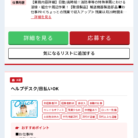
イチからスキルUP・ステップUP目指していきましょう！
【業務内容詳細】日勤/高時給！消防車等の特殊車両における
仕事内容
溶接・組立や周辺作業！【取扱製品】輸送機器製造部品 ■お
■職場の雰囲気
仕事PR ≪ちょっとの残業で収入アップ≫ 残業は月20時間未満
髪型・髪色自由♪
で、 ほどよく稼げます♪ ≪土日祝休のお仕事≫ 家族や友人と
…詳細を見る
派手過ぎなければOKだから、
一緒にプライベート満喫！ ≪ヘアカラーOKで自由な雰囲気の
モチベーションもUP！
職場≫ 明るすぎたり奇抜でなければ基本的に自由！ (規定
一息つける休憩スペースもあります！
有)≪機能的な制服アリ≫ 制服があるので、 毎日の服装の悩
職場にはロッカー完備！
詳細を見る
応募する
み解消♪ ≪未経験でも活躍できる≫ 新しいことにチャレンジ
私物の置きすぎには注意が必要ですね★
するのは不安だけど、 しっかり働く環境が整っています！ イ
チからスキルUP・ステップUP目指していきましょう！ ■職
場の雰囲気 髪型・髪色自由♪ 派手過ぎなければOKだから、
気になるリストに
追加する
モチベーションもUP！ 一息つける休憩スペースもあります！
職場にはロッカー完備！ 私物の置きすぎには注意が必要です
ね★
派遣
ヘルプデスク/日払いOK
未経験者OK
経験者歓迎
高収入
長期の仕事
キレイなオフィス
残業少なめ
休憩室あり
ロッカー完備
土日祝日休み
平均年齢20代
30代が活躍
50代以上も活躍
おすすめポイント
■お仕事PR