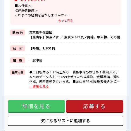
■お仕事PR
≪経験者優遇≫
これまでの経験を活かしませんか？
ブランクがあっても大丈夫♪
もっと見る
経験はちょっとだけ…という方もOK！
≪プライベートが充実する≫
東京都千代田区
勤 務 地
場合によってはお願いすることもありますが、
【最寄駅】御茶ノ水 ／ 東京メトロ丸ノ内線、中央線、その他
残業はほとんどナシ！
≪週休2日制≫
週末は家族や友人と一緒にプライベート満喫！
【時給】1,900 円
給 与
≪ヘアカラーOKで自由な雰囲気の職場≫
明るすぎたり奇抜でなければ基本的に自由！
一般事務
職 種
(規定有)≪収入アップを目指せる≫
高時給だらけの派遣のお仕事です！
◆土日祝休み！17時上がり 簡易事務のお仕事！専用システ
仕事内容
■職場の雰囲気
ムへのデータ入力・Excelを使った作成業務、会議準備、資料
明るすぎたり奇抜過ぎなければヘアカラーOK！
作成、庶務業務を行います。 ■お仕事PR ≪経験者優遇≫ これ
活気あふれる20代活躍中の職場です☆
までの経験を活かしませんか？ ブランクがあっても大丈夫♪
…詳細を見る
休憩室完備でランチや休憩も充実しそう♪
経験はちょっとだけ…という方もOK！ ≪プライベートが充実
残業はほとんどありません！
する≫ 場合によってはお願いすることもありますが、 残業は
ほとんどナシ！ ≪週休2日制≫ 週末は家族や友人と一緒にプ
詳細を見る
応募する
ライベート満喫！ ≪ヘアカラーOKで自由な雰囲気の職場≫
明るすぎたり奇抜でなければ基本的に自由！ (規定有)≪収入
アップを目指せる≫ 高時給だらけの派遣のお仕事です！ ■職
場の雰囲気 明るすぎたり奇抜過ぎなければヘアカラーOK！
気になるリストに
追加する
活気あふれる20代活躍中の職場です☆ 休憩室完備でランチや
休憩も充実しそう♪ 残業はほとんどありません！