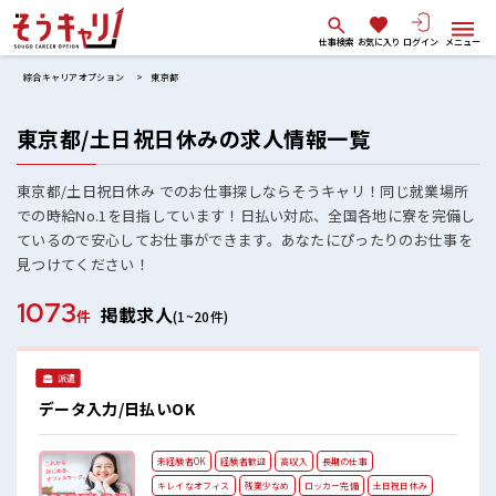
仕事検索
お気に入り
ログイン
メニュー
綜合キャリアオプション
東京都
東京都/土日祝日休みの求人情報一覧
東京都/土日祝日休み でのお仕事探しならそうキャリ！同じ就業場所
での時給No.1を目指しています！日払い対応、全国各地に寮を完備し
ているので安心してお仕事ができます。あなたにぴったりのお仕事を
見つけてください！
1073
掲載求人
件
(1~20件)
派遣
データ入力/日払いOK
未経験者OK
経験者歓迎
高収入
長期の仕事
キレイなオフィス
残業少なめ
ロッカー完備
土日祝日休み