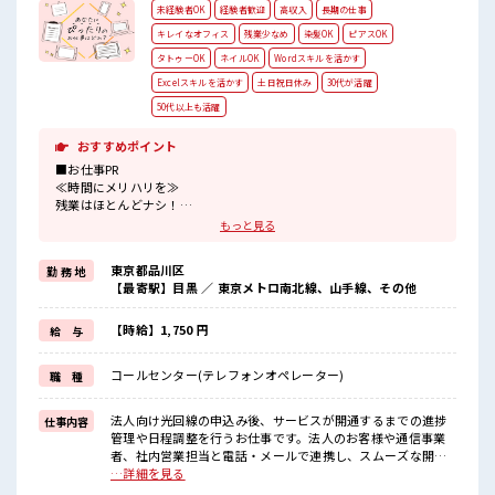
未経験者OK
経験者歓迎
高収入
長期の仕事
キレイなオフィス
残業少なめ
染髪OK
ピアスOK
タトゥーOK
ネイルOK
Wordスキルを活かす
Excelスキルを活かす
土日祝日休み
30代が活躍
50代以上も活躍
おすすめポイント
■お仕事PR
≪時間にメリハリを≫
残業はほとんどナシ！
場合によってはお願いすることもあります♪
もっと見る
≪週休2日制≫
週末は家族や友人と一緒にプライベート満喫！
東京都品川区
勤 務 地
≪髪色自由で自分らしく働く≫
【最寄駅】目黒 ／ 東京メトロ南北線、山手線、その他
明るすぎたり奇抜でなければ基本的に自由！
(規定有)≪未経験OKの仕事≫
新しいことにチャレンジするのは不安だけど、
【時給】1,750 円
給 与
しっかり働く環境が整っています！
イチからスキルUP・ステップUP目指していきましょう！
コールセンター(テレフォンオペレーター)
職 種
≪収入アップを目指せる≫
高時給だらけの派遣のお仕事です！
法人向け光回線の申込み後、サービスが開通するまでの進捗
仕事内容
■職場の雰囲気
管理や日程調整を行うお仕事です。法人のお客様や通信事業
髪型にこだわりのあるアナタは必見！
者、社内営業担当と電話・メールで連携し、スムーズな開通
髪型自由な職場！
をサポートします。●法人向け光回線の開通に関する進捗管
…詳細を見る
残業はほとんどなし！
理●法人のお客様への確認・日程調整●通信事業者や工事会