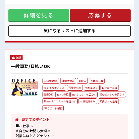
プライベートも謳歌できる☆
社との電話・メール対応 ■お仕事PR ≪時間にメリハリを≫ 残
土日祝休みなので、
業はほとんどナシ！ 場合によってはお願いすることもありま
ON/OFFの切替もしやすい！
詳細を見る
応募する
す♪ ≪週休2日制≫ 週末は家族や友人と一緒にプライベート
満喫！ ≪髪色自由で自分らしく働く≫ 明るすぎたり奇抜でな
ければ基本的に自由！ (規定有)≪未経験OKの仕事≫ 新しいこ
とにチャレンジするのは不安だけど、 しっかり働く環境が整
気になるリストに
追加する
っています！ イチからスキルUP・ステップUP目指していき
ましょう！ ≪収入アップを目指せる≫ 高時給だらけの派遣の
お仕事です！ ■職場の雰囲気 髪型にこだわりのあるアナタは
必見！ 髪型自由な職場！ 残業はほとんどなし！ プライベート
も謳歌できる☆ 土日祝休みなので、 ON/OFFの切替もしやす
派遣
い！
一般事務/日払いOK
未経験者OK
経験者歓迎
高収入
長期の仕事
キレイなオフィス
残業少なめ
休憩室あり
ロッカー完備
染髪OK
ピアスOK
Wordスキルを活かす
Excelスキルを活かす
PowerPointスキルを活かす
土日祝日休み
40代以上も活躍
50代以上も活躍
おすすめポイント
■お仕事PR
≪自分の時間も大切≫
残業はほとんどナシ！