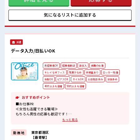
二日制≫ 週末は家族や友人と一緒にプライベート満喫！ ≪モ
チベーションもUP≫ 派手過ぎなければ髪型や髪色自由♪ (規
定有)≪未経験OKの仕事≫ 新しいことにチャレンジするのは
気になるリストに
追加する
不安だけど、 しっかり働く環境が整っています！ イチからス
キルUP・ステップUP目指していきましょう！ ≪様々なお仕
事をご提案≫ 一人で悩まず気軽に相談できる、 派遣のお仕事
です！ ■職場の雰囲気 キバツ過ぎなければ髪色・髪型は自
由！ あなたの個性を大事にできます♪ 休憩室でホッと一息リ
派遣
フレッシュ！ 職場にはロッカー完備！ 私物の置きすぎには注
意が必要ですね★
データ入力/日払いOK
未経験者OK
経験者歓迎
高収入
長期の仕事
キレイなオフィス
残業少なめ
休憩室あり
ロッカー完備
染髪OK
ピアスOK
ネイルOK
土日祝日休み
女性多め
40代以上も活躍
50代以上も活躍
おすすめポイント
■お仕事PR
≪女性も活躍できる職場≫
もちろん男性の応募も歓迎です！
≪時間にメリハリを≫
もっと見る
残業はほとんどナシ！
場合によってはお願いすることもあります♪
東京都港区
勤 務 地
≪完全週休二日制≫
【最寄駅】
週末は家族や友人と一緒にプライベート満喫！