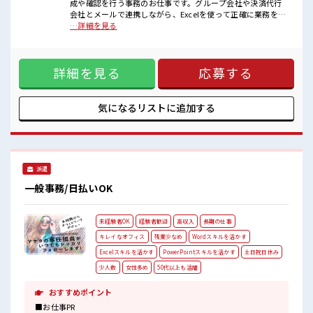
■職場の雰囲気
成や確認を行う事務のお仕事です。グループ会社や決済代行
女性も活躍しやすい雰囲気の職場です！
会社とメールで連携しながら、Excelを使って正確に業務を進
明るすぎたり奇抜過ぎなければヘアカラーOK！
めていただきます。】●お客様への請求に必要なデータの作
…詳細を見る
残業は少なめ！
成・確認●Excelを使用したデータ入力・集計・加工●グルー
たまに残業するくらいなら…という方、
プ会社や決済代行会社とのメール対応●請求内容や処理状況
応募お待ちしております！
の確認・調整●新しい商材に関する業務フローの整理
詳細を見る
応募する
●PowerPointを使用した手順書・資料作成●その他、部内の
事務サポート※電話対応よりも、メールやExcelを使用する業
務が中心です。※VLOOKUP関数を一から組むような高度な
Excelスキルは求められません。 ■お仕事PR ≪女性も仕事を
気になるリストに
追加する
しやすい職場≫ もちろん男性の応募も歓迎！ ≪自分の時間も
大切≫ 残業はほとんどナシ！ 場合によってはお願いすること
もあります♪ ≪完全週休二日制≫ 週末は家族や友人と一緒に
プライベート満喫！ ≪モチベーションもUP≫ 派手過ぎなけれ
ば髪型や髪色自由♪ (規定有)≪未経験でも活躍できる≫ 新し
派遣
いことにチャレンジするのは不安だけど、 しっかり働く環境
が整っています！ イチからスキルUP・ステップUP目指して
一般事務/日払いOK
いきましょう！ ■職場の雰囲気 女性も活躍しやすい雰囲気の
職場です！ 明るすぎたり奇抜過ぎなければヘアカラーOK！
残業は少なめ！ たまに残業するくらいなら…という方、 応募
未経験者OK
経験者歓迎
高収入
長期の仕事
お待ちしております！
キレイなオフィス
残業少なめ
Wordスキルを活かす
Excelスキルを活かす
PowerPointスキルを活かす
土日祝日休み
少人数
女性多め
50代以上も活躍
おすすめポイント
■お仕事PR