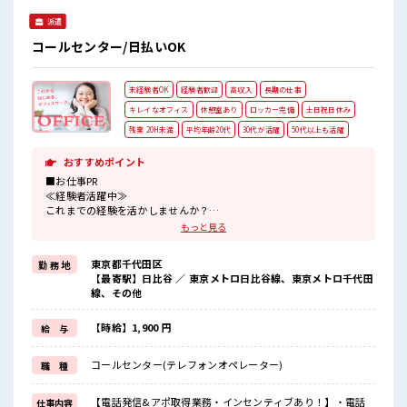
派遣
コールセンター/日払いOK
未経験者OK
経験者歓迎
高収入
長期の仕事
キレイなオフィス
休憩室あり
ロッカー完備
土日祝日休み
残業 20H未満
平均年齢20代
30代が活躍
50代以上も活躍
おすすめポイント
■お仕事PR
≪経験者活躍中≫
これまでの経験を活かしませんか？
ブランクがあっても大丈夫♪
もっと見る
経験はちょっとだけ…という方もOK！
≪無理なくお給料に残業代を上乗せ≫
東京都千代田区
勤 務 地
残業は月20時間未満で、
【最寄駅】日比谷 ／ 東京メトロ日比谷線、東京メトロ千代田
ほどよく稼げます♪
線、その他
≪土日祝休のお仕事≫
家族や友人と一緒にプライベート満喫！
≪様々なお仕事をご提案≫
【時給】1,900 円
給 与
一人で悩まず気軽に相談できる、
派遣のお仕事です！
コールセンター(テレフォンオペレーター)
職 種
■職場の雰囲気
活気あふれる20代活躍中の職場です☆
【電話発信&アポ取得業務・インセンティブあり！】・電話
仕事内容