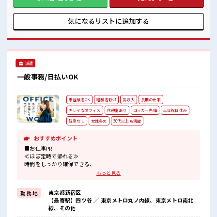
プライベートも謳歌できる☆
験でも安心！) ■お仕事PR ≪自分の時間も大切≫ 残業はほと
んどナシ！ 場合によってはお願いすることもあります♪ ≪完
全週休二日制≫ 週末は家族や友人と一緒にプライベート満
気になるリストに
追加する
喫！ ≪動きやすい制服アリ≫ 制服があるので、 毎日の服装の
悩み解消♪ ≪未経験の方も大カンゲイ≫ 新しいことにチャレ
ンジするのは不安だけど、 しっかり働く環境が整っていま
す！ イチからスキルUP・ステップUP目指していきましょ
う！ ≪収入アップを目指せる≫ 高時給だらけの派遣のお仕事
派遣
です！ ■職場の雰囲気 休憩室で楽しくランチ♪ 時間があれば
昼寝もしちゃおう！ 持ち物が多いあなたにもぴったり☆ ロッ
一般事務/日払いOK
カー付き職場♪ 残業はほとんどなし！ プライベートも謳歌で
きる☆
未経験者OK
経験者歓迎
高収入
長期の仕事
キレイなオフィス
休憩室あり
ロッカー完備
土日祝日休み
残業なし
女性多め
50代以上も活躍
おすすめポイント
■お仕事PR
≪ほぼ定時で帰れる≫
時間をしっかり確保できる、
残業基本ナシのお仕事♪
もっと見る
オンとオフをきっちり切り替えたい方にオススメ！
≪女性も活躍できる職場≫
東京都新宿区
勤 務 地
もちろん男性の応募も歓迎です！
【最寄駅】四ツ谷 ／ 東京メトロ丸ノ内線、東京メトロ南北
≪土日祝休のお仕事≫
線、その他
家族や友人と一緒にプライベート満喫！