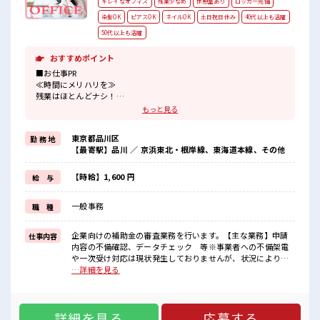
キレイなオフィス
残業少なめ
休憩室あり
ロッカー完備
染髪OK
ピアスOK
ネイルOK
土日祝日休み
40代以上も活躍
50代以上も活躍
おすすめポイント
■お仕事PR
≪時間にメリハリを≫
残業はほとんどナシ！
場合によってはお願いすることもあります♪
もっと見る
≪完全週休二日制≫
週末は家族や友人と一緒にプライベート満喫！
東京都品川区
勤 務 地
≪モチベーションもUP≫
【最寄駅】品川 ／ 京浜東北・根岸線、東海道本線、その他
派手過ぎなければ髪型や髪色自由♪
(規定有)≪未経験OKの仕事≫
新しいことにチャレンジするのは不安だけど、
【時給】1,600 円
給 与
しっかり働く環境が整っています！
イチからスキルUP・ステップUP目指していきましょう！
一般事務
職 種
≪様々なお仕事をご提案≫
一人で悩まず気軽に相談できる、
派遣のお仕事です！
企業向けの補助金の審査業務を行います。【主な業務】申請
仕事内容
内容の不備確認、データチェック 等※事業者への不備架電
■職場の雰囲気
や一次受け対応は現状発生しておりませんが、状況によりお
キバツ過ぎなければ髪色・髪型は自由！
願いする場合がございます。※「セールスフォース」という
…詳細を見る
あなたの個性を大事にできます♪
システムにアップロードされた申請データを確認します。初
休憩室でホッと一息リフレッシュ！
めての方でも研修でしっかり習得いただけますのでご安心く
職場にはロッカー完備！
ださい。 ■お仕事PR ≪時間にメリハリを≫ 残業はほとんどナ
私物の置きすぎには注意が必要ですね★
詳細を見る
応募する
シ！ 場合によってはお願いすることもあります♪ ≪完全週休