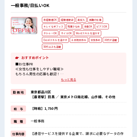
一般事務/日払いOK
未経験者OK
経験者歓迎
高収入
長期の仕事
キレイなオフィス
残業少なめ
染髪OK
ピアスOK
タトゥーOK
ネイルOK
Wordスキルを活かす
Excelスキルを活かす
土日祝日休み
女性多め
30代が活躍
50代以上も活躍
おすすめポイント
■お仕事PR
≪女性も仕事をしやすい職場≫
もちろん男性の応募も歓迎！
≪自分の時間も大切≫
もっと見る
残業はほとんどナシ！
場合によってはお願いすることもあります♪
東京都品川区
勤 務 地
≪完全週休二日制≫
【最寄駅】目黒 ／ 東京メトロ南北線、山手線、その他
週末は家族や友人と一緒にプライベート満喫！
≪モチベーションもUP≫
派手過ぎなければ髪型や髪色自由♪
【時給】1,750 円
給 与
(規定有)≪未経験でも活躍できる≫
新しいことにチャレンジするのは不安だけど、
一般事務
職 種
しっかり働く環境が整っています！
イチからスキルUP・ステップUP目指していきましょう！
【通信サービスを提供する企業で、請求に必要なデータの作
仕事内容