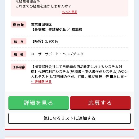
≪経験者優遇≫
これまでの経験を活かしませんか？
ブランクがあっても大丈夫♪
もっと見る
経験はちょっとだけ…という方もOK！
≪プライベートが充実する≫
東京都渋谷区
勤 務 地
場合によってはお願いすることもありますが、
【最寄駅】聖蹟桜ケ丘 ／ 京王線
残業はほとんどナシ！
≪週休2日制≫
週末は家族や友人と一緒にプライベート満喫！
【時給】1,900 円
給 与
≪自分に合った期間で働ける≫
福利厚生が整った派遣のお仕事です！
ユーザーサポート・ヘルプデスク
職 種
■職場の雰囲気
活気あふれる20代活躍中の職場です☆
【損害保険会社にて自動車の商品改定におけるシステム対
仕事内容
休憩室完備でランチや休憩も充実しそう♪
応】代理店利用システム(見積書・申込書作成システム)の受け
ロッカーあり！
入れテスト(UAT明細の作成、打鍵、進捗管理 等 ■お仕事PR
安心してお仕事に集中♪
≪経験者優遇≫ これまでの経験を活かしませんか？ ブランク
…詳細を見る
残業はほとんどありません！
があっても大丈夫♪ 経験はちょっとだけ…という方もOK！
≪プライベートが充実する≫ 場合によってはお願いすること
もありますが、 残業はほとんどナシ！ ≪週休2日制≫ 週末は
詳細を見る
応募する
家族や友人と一緒にプライベート満喫！ ≪自分に合った期間
で働ける≫ 福利厚生が整った派遣のお仕事です！ ■職場の雰
囲気 活気あふれる20代活躍中の職場です☆ 休憩室完備でラン
チや休憩も充実しそう♪ ロッカーあり！ 安心してお仕事に集
気になるリストに
追加する
中♪ 残業はほとんどありません！