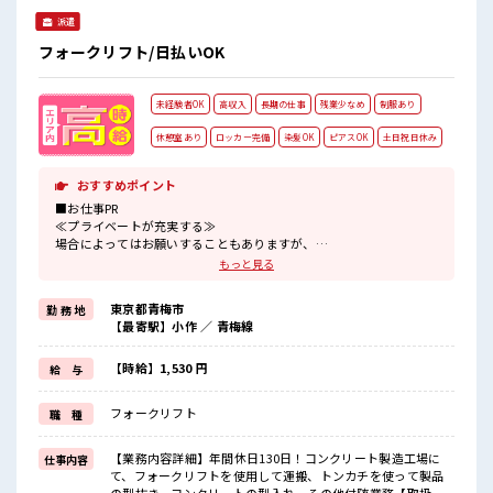
派遣
フォークリフト/日払いOK
未経験者OK
高収入
長期の仕事
残業少なめ
制服あり
休憩室あり
ロッカー完備
染髪OK
ピアスOK
土日祝日休み
おすすめポイント
■お仕事PR
≪プライベートが充実する≫
場合によってはお願いすることもありますが、
残業はほとんどナシ！
もっと見る
≪土日祝休のお仕事≫
家族や友人と一緒にプライベート満喫！
東京都青梅市
勤 務 地
≪モチベーションもUP≫
【最寄駅】小作 ／ 青梅線
派手過ぎなければ髪型や髪色自由♪
(規定有)制服があると毎日の服選びに悩まずOK♪
≪未経験でも活躍できる≫
【時給】1,530 円
給 与
新しいことにチャレンジするのは不安だけど、
しっかり働く環境が整っています！
フォークリフト
職 種
イチからスキルUP・ステップUP目指していきましょう！
≪収入アップを目指せる≫
高時給だらけの派遣のお仕事です！
【業務内容詳細】年間休日130日！コンクリート製造工場に
仕事内容
て、フォークリフトを使用して運搬、トンカチを使って製品
■職場の雰囲気