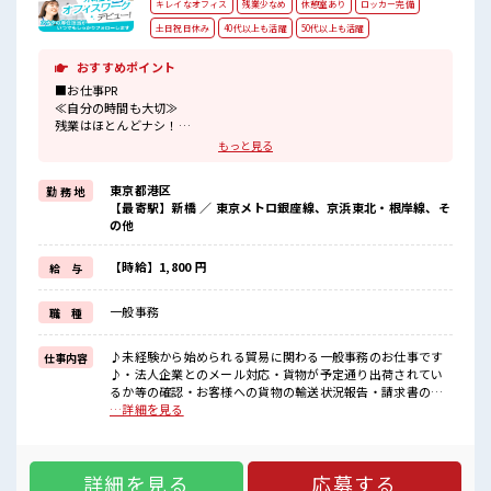
キレイなオフィス
残業少なめ
休憩室あり
ロッカー完備
土日祝日休み
40代以上も活躍
50代以上も活躍
おすすめポイント
■お仕事PR
≪自分の時間も大切≫
残業はほとんどナシ！
場合によってはお願いすることもあります♪
もっと見る
≪土日祝休のお仕事≫
家族や友人と一緒にプライベート満喫！
東京都港区
勤 務 地
≪未経験の方も大カンゲイ≫
【最寄駅】新橋 ／ 東京メトロ銀座線、京浜東北・根岸線、そ
新しいことにチャレンジするのは不安だけど、
の他
しっかり働く環境が整っています！
イチからスキルUP・ステップUP目指していきましょう！
≪様々なお仕事をご提案≫
【時給】1,800 円
給 与
一人で悩まず気軽に相談できる、
派遣のお仕事です！
一般事務
職 種
■職場の雰囲気
休憩室で自分タイム！
♪未経験から始められる貿易に関わる一般事務のお仕事です
仕事内容
のんびりスマホチェック♪
♪・法人企業とのメール対応・貨物が予定通り出荷されてい
持ち物が多いあなたにもぴったり☆
るか等の確認・お客様への貨物の輸送状況報告・請求書の発
ロッカー付き職場♪
行※しっかり教えて頂けるので未経験でも安心して開始でき
…詳細を見る
残業はほとんどなし！
ます！ ■お仕事PR ≪自分の時間も大切≫ 残業はほとんどナ
プライベートも謳歌できる☆
シ！ 場合によってはお願いすることもあります♪ ≪土日祝休
のお仕事≫ 家族や友人と一緒にプライベート満喫！ ≪未経験
詳細を見る
応募する
の方も大カンゲイ≫ 新しいことにチャレンジするのは不安だ