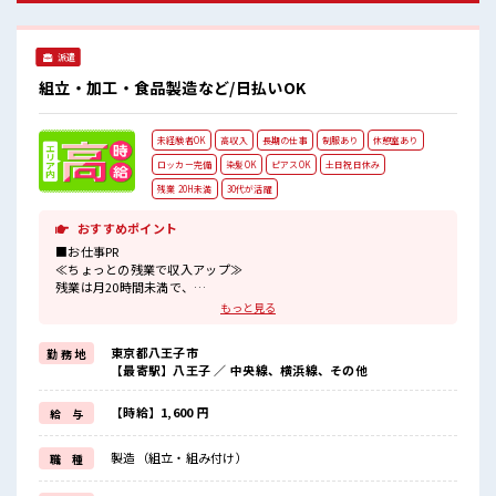
派遣
組立・加工・食品製造など/日払いOK
未経験者OK
高収入
長期の仕事
制服あり
休憩室あり
ロッカー完備
染髪OK
ピアスOK
土日祝日休み
残業 20H未満
30代が活躍
おすすめポイント
■お仕事PR
≪ちょっとの残業で収入アップ≫
残業は月20時間未満で、
ほどよく稼げます♪
もっと見る
≪土日祝休のお仕事≫
家族や友人と一緒にプライベート満喫！
東京都八王子市
勤 務 地
≪ヘアカラーOKで自由な雰囲気の職場≫
【最寄駅】八王子 ／ 中央線、横浜線、その他
明るすぎたり奇抜でなければ基本的に自由！
(規定有)≪機能的な制服アリ≫
制服があるので、
【時給】1,600 円
給 与
毎日の服装の悩み解消♪
≪未経験でも活躍できる≫
製造（組立・組み付け）
職 種
新しいことにチャレンジするのは不安だけど、
しっかり働く環境が整っています！