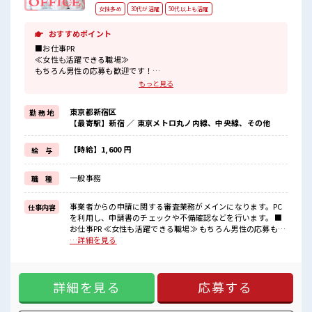
女性多め
30代が活躍
50代以上も活躍
おすすめポイント
■お仕事PR
≪女性も活躍できる職場≫
もちろん男性の応募も歓迎です！
≪無理なく働ける≫
もっと見る
場合によってはお願いすることもありますが、
残業はほとんどナシ！
東京都新宿区
勤 務 地
≪土日祝休のお仕事≫
【最寄駅】新宿 ／ 東京メトロ丸ノ内線、中央線、その他
家族や友人と一緒にプライベート満喫！
≪未経験の方も大カンゲイ≫
新しいことにチャレンジするのは不安だけど、
【時給】1,600 円
給 与
しっかり働く環境が整っています！
イチからスキルUP・ステップUP目指していきましょう！
一般事務
職 種
≪自分に向いている仕事が探せる≫
困った事などがあれば、
担当がしっかりサポートします！
事業者からの申請に関する審査業務がメインになります。PC
仕事内容
を利用し、申請書のチェックや不備確認などを行います。 ■
■職場の雰囲気
お仕事PR ≪女性も活躍できる職場≫ もちろん男性の応募も歓
女性が多めの職場です♪
迎です！ ≪無理なく働ける≫ 場合によってはお願いすること
…詳細を見る
ロッカーあり！
もありますが、 残業はほとんどナシ！ ≪土日祝休のお仕事≫
安心してお仕事に集中♪
家族や友人と一緒にプライベート満喫！ ≪未経験の方も大カ
残業はほとんどなし！
ンゲイ≫ 新しいことにチャレンジするのは不安だけど、 しっ
プライベートも謳歌できる☆
詳細を見る
応募する
かり働く環境が整っています！ イチからスキルUP・ステップ
高収入もバッチリ目指せますよ！
UP目指していきましょう！ ≪自分に向いている仕事が探せる
≫ 困った事などがあれば、 担当がしっかりサポートします！