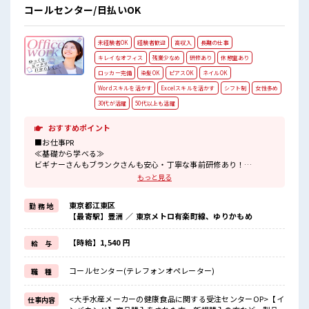
コールセンター/日払いOK
未経験者OK
経験者歓迎
高収入
長期の仕事
キレイなオフィス
残業少なめ
研修あり
休憩室あり
ロッカー完備
染髪OK
ピアスOK
ネイルOK
Wordスキルを活かす
Excelスキルを活かす
シフト制
女性多め
30代が活躍
50代以上も活躍
おすすめポイント
■お仕事PR
≪基礎から学べる≫
ビギナーさんもブランクさんも安心・丁寧な事前研修あり！
≪女性も働きやすい職場≫
もっと見る
もちろん男性の応募も歓迎ですよ！
≪プライベートが充実する≫
東京都江東区
勤 務 地
場合によってはお願いすることもありますが、
【最寄駅】豊洲 ／ 東京メトロ有楽町線、ゆりかもめ
残業はほとんどナシ！
≪ヘアカラーOKで自由な雰囲気の職場≫
明るすぎたり奇抜でなければ基本的に自由！
【時給】1,540 円
給 与
(規定有)≪自分に合った期間で働ける≫
福利厚生が整った派遣のお仕事です！
コールセンター(テレフォンオペレーター)
職 種
■職場の雰囲気
女性多めで休み時間は女子トークがあふれる職場です！
<大手水産メーカーの健康食品に関する受注センターOP>【イ
仕事内容
もちろん男性の応募もOKですよ！