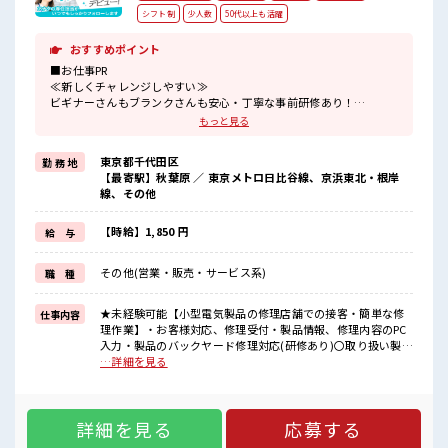
シフト制
少人数
50代以上も活躍
おすすめポイント
■お仕事PR
≪新しくチャレンジしやすい≫
ビギナーさんもブランクさんも安心・丁寧な事前研修あり！
≪無理なく働ける≫
もっと見る
場合によってはお願いすることもありますが、
残業はほとんどナシ！
東京都千代田区
勤 務 地
≪未経験OKの仕事≫
【最寄駅】秋葉原 ／ 東京メトロ日比谷線、京浜東北・根岸
新しいことにチャレンジするのは不安だけど、
線、その他
しっかり働く環境が整っています！
イチからスキルUP・ステップUP目指していきましょう！
≪自分に向いている仕事が探せる≫
【時給】1,850 円
給 与
困った事などがあれば、
担当がしっかりサポートします！
その他(営業・販売・サービス系)
職 種
■職場の雰囲気
少人数の職場だから一緒に働く仲間との距離もグッと近い！
★未経験可能【小型電気製品の修理店舗での接客・簡単な修
仕事内容
休憩室で自分タイム！
理作業】・お客様対応、修理受付・製品情報、修理内容のPC
のんびりスマホチェック♪
入力・製品のバックヤード修理対応(研修あり)〇取り扱い製品
高収入もバッチリ目指せますよ！
⇒スマートフォン、スマートウォッチ、イヤホン、時計等○バ
…詳細を見る
ックヤードでの修理対応が7割ほどです。○修理いただくもの
はサイズが小さく、メガネのネジほどのサイズ感を対応いた
だきます。 ■お仕事PR ≪新しくチャレンジしやすい≫ ビギナ
詳細を見る
応募する
ーさんもブランクさんも安心・丁寧な事前研修あり！ ≪無理
なく働ける≫ 場合によってはお願いすることもありますが、