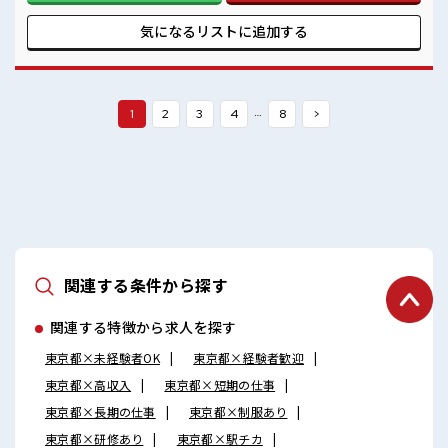
残業はほとんどナシ！ ≪未経験OKの仕事≫ 新しいことにチ
ャレンジするのは不安だけど、 しっかり働く環境が整ってい
気になるリストに
追加する
ます！ イチからスキルUP・ステップUP目指していきましょ
う！ ≪自分に向いている仕事が探せる≫ 困った事などがあれ
ば、 担当がしっかりサポートします！ ■職場の雰囲気 少人数
の職場だから一緒に働く仲間との距離もグッと近い！ 休憩室
で自分タイム！ のんびりスマホチェック♪ 高収入もバッチリ
…
1
2
3
4
8
>
目指せますよ！
関連する条件から探す
関連する特徴から求人を探す
東京都×未経験者OK
東京都×経験者歓迎
東京都×高収入
東京都×短期の仕事
東京都×長期の仕事
東京都×制服あり
東京都×研修あり
東京都×駅チカ