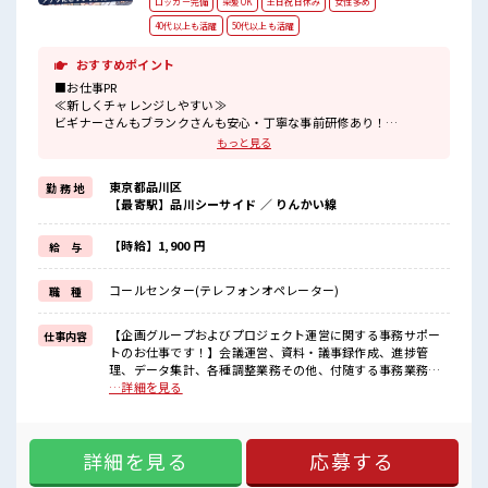
ロッカー完備
染髪OK
土日祝日休み
女性多め
40代以上も活躍
50代以上も活躍
おすすめポイント
■お仕事PR
≪新しくチャレンジしやすい≫
ビギナーさんもブランクさんも安心・丁寧な事前研修あり！
≪経験者優遇≫
もっと見る
これまでの経験を活かしませんか？
ブランクがあっても大丈夫♪
東京都品川区
勤 務 地
経験はちょっとだけ…という方もOK！
【最寄駅】品川シーサイド ／ りんかい線
≪女性も働きやすい職場≫
もちろん男性の応募も歓迎ですよ！
≪時間にメリハリを≫
【時給】1,900 円
給 与
残業はほとんどナシ！
場合によってはお願いすることもあります♪
コールセンター(テレフォンオペレーター)
職 種
≪完全週休二日制≫
週末は家族や友人と一緒にプライベート満喫！
≪モチベーションもUP≫
【企画グループおよびプロジェクト運営に関する事務サポー
仕事内容
派手過ぎなければ髪型や髪色自由♪
トのお仕事です！】会議運営、資料・議事録作成、進捗管
(規定有)
理、データ集計、各種調整業務その他、付随する事務業務全
般 ■お仕事PR ≪新しくチャレンジしやすい≫ ビギナーさんも
…詳細を見る
■職場の雰囲気
ブランクさんも安心・丁寧な事前研修あり！ ≪経験者優遇≫
女性も活躍しやすい雰囲気の職場です！
これまでの経験を活かしませんか？ ブランクがあっても大丈
キバツ過ぎなければ髪色・髪型は自由！
夫♪ 経験はちょっとだけ…という方もOK！ ≪女性も働きや
あなたの個性を大事にできます♪
詳細を見る
応募する
すい職場≫ もちろん男性の応募も歓迎ですよ！ ≪時間にメリ
休憩室で楽しくおしゃべり！
ハリを≫ 残業はほとんどナシ！ 場合によってはお願いするこ