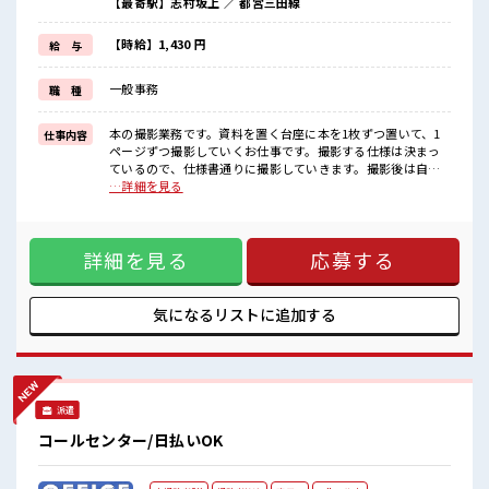
【最寄駅】志村坂上 ／ 都営三田線
残業はほとんどナシ！
≪完全週休二日制≫
週末は家族や友人と一緒にプライベート満喫！
【時給】1,430 円
給 与
≪髪型自由≫
基本的に髪色自由で明るすぎたり奇抜でなければOKです！
一般事務
職 種
(規定有)≪収入アップを目指せる≫
高時給だらけの派遣のお仕事です！
本の撮影業務です。資料を置く台座に本を1枚ずつ置いて、1
仕事内容
■職場の雰囲気
ページずつ撮影していくお仕事です。撮影する仕様は決まっ
女性が多い職場ですが男女は問いません！
ているので、仕様書通りに撮影していきます。撮影後は自分
応募お待ちしております！
でデータ化された画像をパソコンで自主チェックしてもら
…詳細を見る
明るすぎたり奇抜過ぎなければヘアカラーOK！
い、問題無いものを次の工程に流していきます。電話対応は
20代活躍中のフレッシュな職場です☆
一切なし。聞かれたら伝えるでOK⇒コピー機みたいなもので
本を挟んで撮影する。 ■お仕事PR ≪新しくチャレンジしやす
詳細を見る
応募する
い≫ ビギナーさんもブランクさんも安心・丁寧な事前研修あ
り！ ≪女性も活躍できる職場≫ もちろん男性の応募も歓迎で
す！ ≪プライベートが充実する≫ 場合によってはお願いする
こともありますが、 残業はほとんどナシ！ ≪完全週休二日制
気になるリストに
追加する
≫ 週末は家族や友人と一緒にプライベート満喫！ ≪髪型自由
≫ 基本的に髪色自由で明るすぎたり奇抜でなければOKです！
(規定有)≪収入アップを目指せる≫ 高時給だらけの派遣のお
仕事です！ ■職場の雰囲気 女性が多い職場ですが男女は問い
ません！ 応募お待ちしております！ 明るすぎたり奇抜過ぎな
派遣
ければヘアカラーOK！ 20代活躍中のフレッシュな職場です
☆
コールセンター/日払いOK