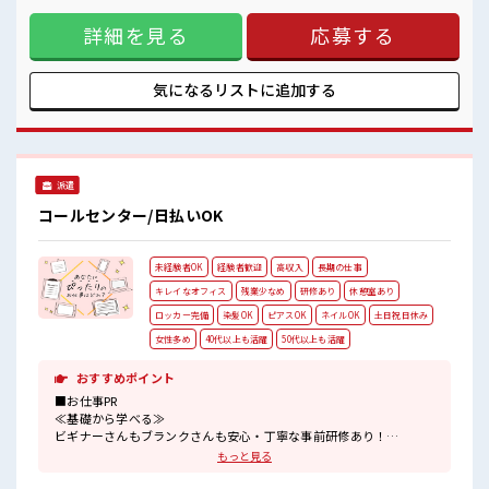
高収入もバッチリ目指せますよ！
が充実する≫ 場合によってはお願いすることもありますが、
詳細を見る
応募する
残業はほとんどナシ！ ≪週休2日制≫ 週末は家族や友人と一
緒にプライベート満喫！ ≪未経験でも活躍できる≫ 新しいこ
とにチャレンジするのは不安だけど、 しっかり働く環境が整
っています！ イチからスキルUP・ステップUP目指していき
気になるリストに
追加する
ましょう！ ■職場の雰囲気 女性も活躍しやすい雰囲気の職場
です！ ≪20代の方が多数活躍中の職場≫ 残業はほとんどな
し！ プライベートも謳歌できる☆ 高収入もバッチリ目指せま
すよ！
派遣
コールセンター/日払いOK
未経験者OK
経験者歓迎
高収入
長期の仕事
キレイなオフィス
残業少なめ
研修あり
休憩室あり
ロッカー完備
染髪OK
ピアスOK
ネイルOK
土日祝日休み
女性多め
40代以上も活躍
50代以上も活躍
おすすめポイント
■お仕事PR
≪基礎から学べる≫
ビギナーさんもブランクさんも安心・丁寧な事前研修あり！
≪経験者活躍中≫
もっと見る
これまでの経験を活かしませんか？
ブランクがあっても大丈夫♪