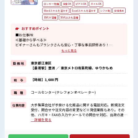
ロッカー完備
染髪OK
ピアスOK
ネイルOK
Wordスキルを活かす
Excelスキルを活かす
シフト制
女性多め
30代が活躍
50代以上も活躍
おすすめポイント
■お仕事PR
≪基礎から学べる≫
ビギナーさんもブランクさんも安心・丁寧な事前研修あり！
≪女性も仕事をしやすい職場≫
もっと見る
もちろん男性の応募も歓迎！
≪無理なく働ける≫
東京都江東区
勤 務 地
場合によってはお願いすることもありますが、
【最寄駅】豊洲 ／ 東京メトロ有楽町線、ゆりかもめ
残業はほとんどナシ！
≪ヘアカラーOKで自由な雰囲気の職場≫
明るすぎたり奇抜でなければ基本的に自由！
【時給】1,600 円
給 与
(規定有)≪未経験でも活躍できる≫
新しいことにチャレンジするのは不安だけど、
コールセンター(テレフォンオペレーター)
職 種
しっかり働く環境が整っています！
イチからスキルUP・ステップUP目指していきましょう！
大手製薬会社が手掛ける化粧品に関する電話対応。新規注文
仕事内容
■職場の雰囲気
受付、問合せや注文内容の変更など※発信業務もあり。その
女性多めで休み時間は女子トークがあふれる職場です！
他、ハガキ・FAXの入力やメールでの問合せ対応、出荷の連携
もちろん男性の応募もOKですよ！
など電話以外の業務もあり。 ■お仕事PR ≪基礎から学べる≫
…詳細を見る
派手すぎなければ多少のヘアカラーもOKなのはウレシイPoint☆
ビギナーさんもブランクさんも安心・丁寧な事前研修あり！
≪女性も仕事をしやすい職場≫ もちろん男性の応募も歓迎！
≪無理なく働ける≫ 場合によってはお願いすることもありま