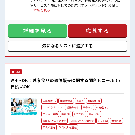
ンバウンド】商品購入をされた方、新規購入の方など、製品
キバツ過ぎなければ髪色・髪型は自由！
やサービス全般に対しての対応【アウトバウンド】お試し商
あなたの個性を大事にできます♪
品をご購入いただいたお客様へ架電し感想伺いと、お得な定
…詳細を見る
期コースへの申込み案内。※ノルマ無し ■お仕事PR ≪基礎か
ら学べる≫ ビギナーさんもブランクさんも安心・丁寧な事前
研修あり！ ≪女性も働きやすい職場≫ もちろん男性の応募も
詳細を見る
応募する
歓迎ですよ！ ≪プライベートが充実する≫ 場合によってはお
願いすることもありますが、 残業はほとんどナシ！ ≪ヘアカ
ラーOKで自由な雰囲気の職場≫ 明るすぎたり奇抜でなければ
基本的に自由！ (規定有)≪自分に合った期間で働ける≫ 福利
気になるリストに
追加する
厚生が整った派遣のお仕事です！ ■職場の雰囲気 女性多めで
休み時間は女子トークがあふれる職場です！ もちろん男性の
応募もOKですよ！ キバツ過ぎなければ髪色・髪型は自由！
あなたの個性を大事にできます♪
派遣
週4～OK！健康食品の通信販売に関する問合せコール！/
日払いOK
未経験者OK
経験者歓迎
高収入
長期の仕事
キレイなオフィス
残業少なめ
研修あり
休憩室あり
ロッカー完備
染髪OK
ピアスOK
ネイルOK
Wordスキルを活かす
Excelスキルを活かす
シフト制
女性多め
30代が活躍
50代以上も活躍