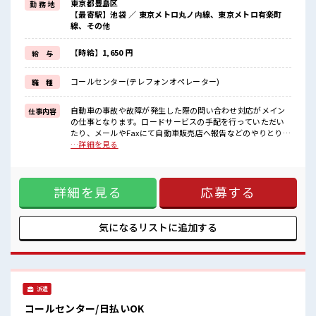
東京都豊島区
勤 務 地
≪ヘアカラーOKで自由な雰囲気の職場≫
【最寄駅】池袋 ／ 東京メトロ丸ノ内線、東京メトロ有楽町
明るすぎたり奇抜でなければ基本的に自由！
線、その他
(規定有)≪未経験OKの仕事≫
新しいことにチャレンジするのは不安だけど、
しっかり働く環境が整っています！
【時給】1,650 円
給 与
イチからスキルUP・ステップUP目指していきましょう！
≪収入アップを目指せる≫
コールセンター(テレフォンオペレーター)
職 種
高時給だらけの派遣のお仕事です！
■職場の雰囲気
自動車の事故や故障が発生した際の問い合わせ対応がメイン
仕事内容
明るすぎたり奇抜過ぎなければヘアカラーOK！
の仕事となります。ロードサービスの手配を行っていただい
残業は少なめ！
たり、メールやFaxにて自動車販売店へ報告などのやりとりを
たまに残業するくらいなら…という方、
行います。 ■お仕事PR ≪働きやすい≫ ビギナーさんもブラン
…詳細を見る
応募お待ちしております！
クさんも安心・丁寧な事前研修あり！ ≪自分の時間も大切≫
高収入もバッチリ目指せますよ！
残業はほとんどナシ！ 場合によってはお願いすることもあり
ます♪ ≪ヘアカラーOKで自由な雰囲気の職場≫ 明るすぎた
詳細を見る
応募する
り奇抜でなければ基本的に自由！ (規定有)≪未経験OKの仕事
≫ 新しいことにチャレンジするのは不安だけど、 しっかり働
く環境が整っています！ イチからスキルUP・ステップUP目
指していきましょう！ ≪収入アップを目指せる≫ 高時給だら
気になるリストに
追加する
けの派遣のお仕事です！ ■職場の雰囲気 明るすぎたり奇抜過
ぎなければヘアカラーOK！ 残業は少なめ！ たまに残業する
くらいなら…という方、 応募お待ちしております！ 高収入も
バッチリ目指せますよ！
派遣
コールセンター/日払いOK