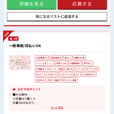
詳細を見る
応募する
か？ ブランクがあっても大丈夫♪ 経験はちょっとだけ…とい
う方もOK！ ≪自分に合った期間で働ける≫ 福利厚生が整っ
た派遣のお仕事です！ ■職場の雰囲気 残業は基本なし！ プラ
イベートを大切にしたい人にはピッタリ★ 高収入もバッチリ
気になるリストに
追加する
目指せますよ！ 丁寧な研修ありで安心して始められます！
派遣
一般事務/日払いOK
未経験者OK
経験者歓迎
高収入
長期の仕事
キレイなオフィス
残業少なめ
扶養範囲内
研修あり
休憩室あり
ロッカー完備
染髪OK
ピアスOK
ネイルOK
Wordスキルを活かす
Excelスキルを活かす
土日祝日休み
女性多め
30代が活躍
50代以上も活躍
おすすめポイント
■お仕事PR
≪扶養内で働く≫
扶養内OKなので、
主婦&主夫さんも気軽にご応募くださいね♪
もっと見る
≪基礎から学べる≫