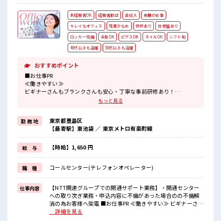
未経験者OK
経験者歓迎
高収入
長期の仕事
キレイなオフィス
残業少なめ
研修あり
休憩室あり
ロッカー完備
染髪OK
ピアスOK
ネイルOK
シフト制
40代以上も活躍
50代以上も活躍
おすすめポイント
■お仕事PR
≪働きやすい≫
ビギナーさんもブランクさんも安心・丁寧な事前研修あり！
≪無理なく働ける≫
もっと見る
場合によってはお願いすることもありますが、
残業はほとんどナシ！
東京都豊島区
勤 務 地
≪髪色自由で自分らしく働く≫
【最寄駅】東池袋 ／ 東京メトロ有楽町線
明るすぎたり奇抜でなければ基本的に自由！
(規定有)≪未経験でも活躍できる≫
新しいことにチャレンジするのは不安だけど、
【時給】1,650 円
給 与
しっかり働く環境が整っています！
イチからスキルUP・ステップUP目指していきましょう！
コールセンター(テレフォンオペレーター)
職 種
■職場の雰囲気
明るすぎたり奇抜過ぎなければヘアカラーOK！
【NTT関連グループでの開通サポート業務】・開通センター
仕事内容
休憩室完備でランチや休憩も充実しそう♪
への取り次ぎ業務・申込内容に不備があった場合のの不備解
職場にはロッカー完備！
消の為お客様へ架電 ■お仕事PR ≪働きやすい≫ ビギナーさん
私物の置きすぎには注意が必要ですね★
もブランクさんも安心・丁寧な事前研修あり！ ≪無理なく働
…詳細を見る
ける≫ 場合によってはお願いすることもありますが、 残業は