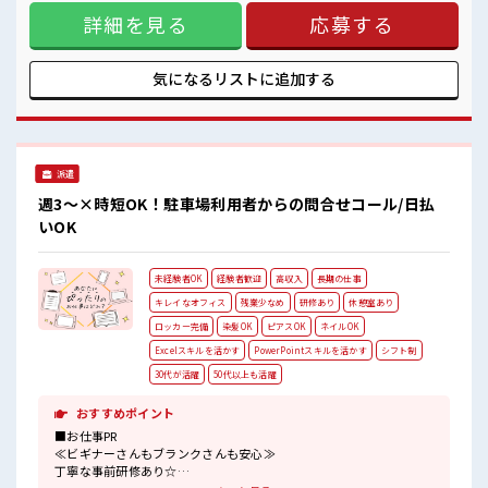
もあります♪ ≪週休2日制≫ 週末は家族や友人と一緒にプラ
詳細を見る
応募する
イベート満喫！ ≪未経験でも活躍できる≫ 新しいことにチャ
レンジするのは不安だけど、 しっかり働く環境が整っていま
す！ イチからスキルUP・ステップUP目指していきましょ
う！ ≪自分に合った期間で働ける≫ 福利厚生が整った派遣の
気になるリストに
追加する
お仕事です！ ■職場の雰囲気 ≪20代の方が多数活躍中の職場
≫ 仕事の合間の息抜きは休憩室で♪ 持ち物が多いあなたにも
ぴったり☆ ロッカー付き職場♪ 高収入もバッチリ目指せます
よ！
派遣
週3～×時短OK！駐車場利用者からの問合せコール/日払
いOK
未経験者OK
経験者歓迎
高収入
長期の仕事
キレイなオフィス
残業少なめ
研修あり
休憩室あり
ロッカー完備
染髪OK
ピアスOK
ネイルOK
Excelスキルを活かす
PowerPointスキルを活かす
シフト制
30代が活躍
50代以上も活躍
おすすめポイント
■お仕事PR
≪ビギナーさんもブランクさんも安心≫
丁寧な事前研修あり☆