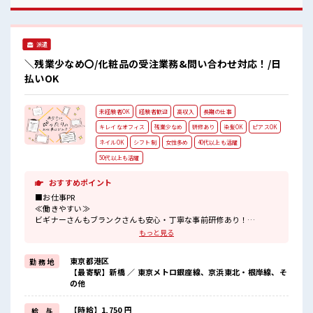
(規定有)≪収入アップを目指せる≫ 高時給だらけの派遣のお
仕事です！ ■職場の雰囲気 女性が多めの職場です♪ 派手すぎ
なければ多少のヘアカラーもOKなのはウレシイPoint☆ しっ
かり休める休憩室あり！ オンオフの切替もできちゃう！
派遣
＼残業少なめ〇/化粧品の受注業務&問い合わせ対応！/日
払いOK
未経験者OK
経験者歓迎
高収入
長期の仕事
キレイなオフィス
残業少なめ
研修あり
染髪OK
ピアスOK
ネイルOK
シフト制
女性多め
40代以上も活躍
50代以上も活躍
おすすめポイント
■お仕事PR
≪働きやすい≫
ビギナーさんもブランクさんも安心・丁寧な事前研修あり！
≪女性も活躍できる職場≫
もっと見る
もちろん男性の応募も歓迎です！
≪時間にメリハリを≫
東京都港区
勤 務 地
残業はほとんどナシ！
【最寄駅】新橋 ／ 東京メトロ銀座線、京浜東北・根岸線、そ
場合によってはお願いすることもあります♪
の他
≪髪色自由で自分らしく働く≫
明るすぎたり奇抜でなければ基本的に自由！
(規定有)≪初めての仕事だけど自分にもできそう≫
【時給】1,750 円
給 与