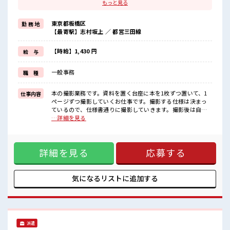
≪女性も仕事をしやすい職場≫
もっと見る
もちろん男性の応募も歓迎！
≪時間にメリハリを≫
東京都板橋区
勤 務 地
残業はほとんどナシ！
【最寄駅】志村坂上 ／ 都営三田線
場合によってはお願いすることもあります♪
≪週休2日制≫
週末は家族や友人と一緒にプライベート満喫！
【時給】1,430 円
給 与
≪髪型自由≫
基本的に髪色自由で明るすぎたり奇抜でなければOKです！
一般事務
職 種
(規定有)≪収入アップを目指せる≫
高時給だらけの派遣のお仕事です！
本の撮影業務です。資料を置く台座に本を1枚ずつ置いて、1
仕事内容
■職場の雰囲気
ページずつ撮影していくお仕事です。撮影する仕様は決まっ
女性も活躍しやすい雰囲気の職場です！
ているので、仕様書通りに撮影していきます。撮影後は自分
派手すぎなければ多少のヘアカラーもOKなのはウレシイPoint☆
でデータ化された画像をパソコンで自主チェックしてもら
…詳細を見る
休憩室で自分タイム！
い、問題無いものを次の工程に流していきます。電話対応は
のんびりスマホチェック♪
一切なし。聞かれたら伝えるでOK⇒コピー機みたいなもので
本を挟んで撮影する。 ■お仕事PR ≪ビギナーさんもブランク
詳細を見る
応募する
さんも安心≫ 丁寧な事前研修あり☆ ≪女性も仕事をしやすい
職場≫ もちろん男性の応募も歓迎！ ≪時間にメリハリを≫ 残
業はほとんどナシ！ 場合によってはお願いすることもありま
す♪ ≪週休2日制≫ 週末は家族や友人と一緒にプライベート
気になるリストに
追加する
満喫！ ≪髪型自由≫ 基本的に髪色自由で明るすぎたり奇抜で
なければOKです！ (規定有)≪収入アップを目指せる≫ 高時給
だらけの派遣のお仕事です！ ■職場の雰囲気 女性も活躍しや
すい雰囲気の職場です！ 派手すぎなければ多少のヘアカラー
もOKなのはウレシイPoint☆ 休憩室で自分タイム！ のんびり
派遣
スマホチェック♪