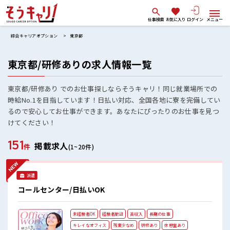
仕事検索
お気に入り
ログイン
メニュー
綜合キャリアオプション
東京都
東京都/研修ありの求人情報一覧
東京都/研修あり でのお仕事探しならそうキャリ！同じ就業場所での
時給No.1を目指しています！日払い対応、全国各地に寮を完備してい
るので安心してお仕事ができます。あなたにぴったりのお仕事を見つ
けてください！
151
掲載求人
件
(1~20件)
派遣
コールセンター/日払いOK
未経験者OK
経験者歓迎
高収入
長期の仕事
キレイなオフィス
残業少なめ
研修あり
休憩室あり