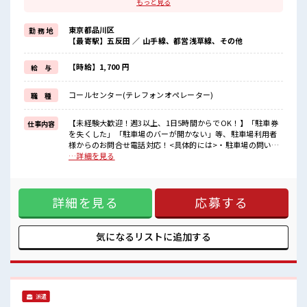
≪時間にメリハリを≫
もっと見る
残業はほとんどナシ！
場合によってはお願いすることもあります♪
東京都品川区
勤 務 地
≪髪型自由≫
【最寄駅】五反田 ／ 山手線、都営浅草線、その他
基本的に髪色自由で明るすぎたり奇抜でなければOKです！
(規定有)≪未経験OKの仕事≫
新しいことにチャレンジするのは不安だけど、
【時給】1,700 円
給 与
しっかり働く環境が整っています！
イチからスキルUP・ステップUP目指していきましょう！
コールセンター(テレフォンオペレーター)
職 種
≪自分に向いている仕事が探せる≫
困った事などがあれば、
担当がしっかりサポートします！
【未経験大歓迎！週3以上、1日5時間からでOK！】「駐車券
仕事内容
を失くした」「駐車場のバーが開かない」等、駐車場利用者
■職場の雰囲気
様からのお問合せ電話対応！<具体的には>・駐車場の問い合
派手すぎなければ多少のヘアカラーもOKなのはウレシイPoint☆
わせ(駐車場料金回答、トラブル受付)・遠隔操作による駐車場
…詳細を見る
休憩室でホッと一息リフレッシュ！
ゲートの出庫対応・駐車場機器のメンテナンススタッフ手
ロッカーあり！
配・現地メンテナンススタッフからの対応完了受付・関連会
安心してお仕事に集中♪
社からの問い合わせ並びに引継ぎ・対応履歴の入力 等 ■お
残業はほとんどありません！
詳細を見る
応募する
仕事PR ≪ビギナーさんもブランクさんも安心≫ 丁寧な事前研
修あり☆ ≪時間にメリハリを≫ 残業はほとんどナシ！ 場合に
よってはお願いすることもあります♪ ≪髪型自由≫ 基本的に
髪色自由で明るすぎたり奇抜でなければOKです！ (規定有)≪
気になるリストに
追加する
未経験OKの仕事≫ 新しいことにチャレンジするのは不安だけ
ど、 しっかり働く環境が整っています！ イチからスキルUP・
ステップUP目指していきましょう！ ≪自分に向いている仕事
が探せる≫ 困った事などがあれば、 担当がしっかりサポート
します！ ■職場の雰囲気 派手すぎなければ多少のヘアカラー
派遣
もOKなのはウレシイPoint☆ 休憩室でホッと一息リフレッシ