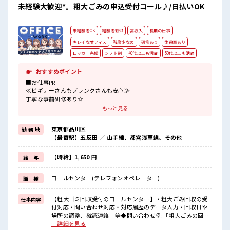
ュ！ ロッカーあり！ 安心してお仕事に集中♪ 残業はほとんど
未経験大歓迎*。粗大ごみの申込受付コール♪/日払いOK
ありません！
未経験者OK
経験者歓迎
高収入
長期の仕事
キレイなオフィス
残業少なめ
研修あり
休憩室あり
ロッカー完備
シフト制
40代以上も活躍
50代以上も活躍
おすすめポイント
■お仕事PR
≪ビギナーさんもブランクさんも安心≫
丁寧な事前研修あり☆
≪経験者優遇≫
もっと見る
これまでの経験を活かしませんか？
ブランクがあっても大丈夫♪
東京都品川区
勤 務 地
経験はちょっとだけ…という方もOK！
【最寄駅】五反田 ／ 山手線、都営浅草線、その他
≪プライベートが充実する≫
場合によってはお願いすることもありますが、
残業はほとんどナシ！
【時給】1,650 円
給 与
≪様々なお仕事をご提案≫
一人で悩まず気軽に相談できる、
コールセンター(テレフォンオペレーター)
職 種
派遣のお仕事です！
■職場の雰囲気
【粗大ゴミ回収受付のコールセンター】・粗大ごみ回収の受
仕事内容
休憩室で楽しくおしゃべり！
付対応・問い合わせ対応・対応履歴のデータ入力・回収日や
ストレス解消☆
場所の調整、確認連絡 等◆問い合わせ例:「粗大ごみの回収
職場にはロッカー完備！
をしてほしい」「捨てられるものか確認したい？」「値段は
…詳細を見る