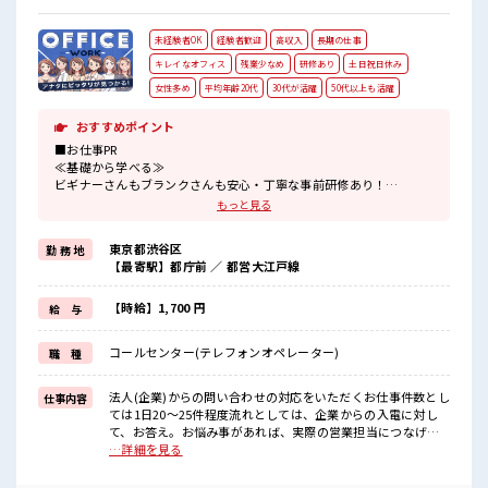
未経験者OK
経験者歓迎
高収入
長期の仕事
キレイなオフィス
残業少なめ
研修あり
土日祝日休み
女性多め
平均年齢20代
30代が活躍
50代以上も活躍
おすすめポイント
■お仕事PR
≪基礎から学べる≫
ビギナーさんもブランクさんも安心・丁寧な事前研修あり！
≪女性も働きやすい職場≫
もっと見る
もちろん男性の応募も歓迎ですよ！
≪プライベートが充実する≫
東京都渋谷区
勤 務 地
場合によってはお願いすることもありますが、
【最寄駅】都庁前 ／ 都営大江戸線
残業はほとんどナシ！
≪週休2日制≫
週末は家族や友人と一緒にプライベート満喫！
【時給】1,700 円
給 与
≪未経験でも活躍できる≫
新しいことにチャレンジするのは不安だけど、
コールセンター(テレフォンオペレーター)
職 種
しっかり働く環境が整っています！
イチからスキルUP・ステップUP目指していきましょう！
法人(企業)からの問い合わせの対応をいただくお仕事件数とし
仕事内容
■職場の雰囲気
ては1日20～25件程度流れとしては、企業からの入電に対し
女性も活躍しやすい雰囲気の職場です！
て、お答え。お悩み事があれば、実際の営業担当につなげる
≪20代の方が多数活躍中の職場≫
流れです。 ■お仕事PR ≪基礎から学べる≫ ビギナーさんもブ
…詳細を見る
残業はほとんどなし！
ランクさんも安心・丁寧な事前研修あり！ ≪女性も働きやす
プライベートも謳歌できる☆
い職場≫ もちろん男性の応募も歓迎ですよ！ ≪プライベート