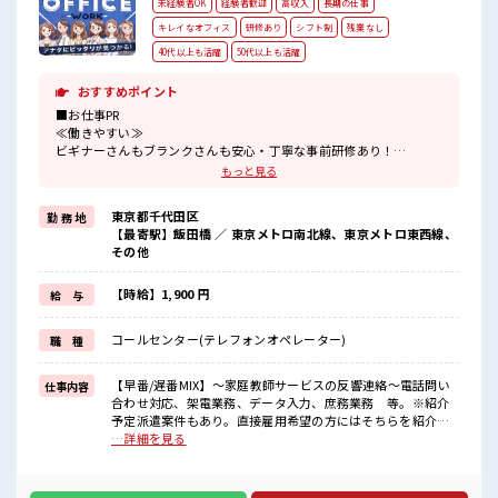
未経験者OK
経験者歓迎
高収入
長期の仕事
キレイなオフィス
研修あり
シフト制
残業なし
40代以上も活躍
50代以上も活躍
おすすめポイント
■お仕事PR
≪働きやすい≫
ビギナーさんもブランクさんも安心・丁寧な事前研修あり！
≪定時で帰ろう≫
もっと見る
自分の時間をしっかり確保できる、
残業基本ナシのお仕事♪
東京都千代田区
勤 務 地
≪経験者活躍中≫
【最寄駅】飯田橋 ／ 東京メトロ南北線、東京メトロ東西線、
これまでの経験を活かしませんか？
その他
ブランクがあっても大丈夫♪
経験はちょっとだけ…という方もOK！
≪自分に合った期間で働ける≫
【時給】1,900 円
給 与
福利厚生が整った派遣のお仕事です！
コールセンター(テレフォンオペレーター)
職 種
■職場の雰囲気
残業は基本なし！
プライベートを大切にしたい人にはピッタリ★
【早番/遅番MIX】～家庭教師サービスの反響連絡～電話問い
仕事内容
高収入もバッチリ目指せますよ！
合わせ対応、架電業務、データ入力、庶務業務 等。※紹介
丁寧な研修ありで安心して始められます！
予定派遣案件もあり。直接雇用希望の方にはそちらを紹介く
ださい。⇒13190008607 ■お仕事PR ≪働きやすい≫ ビギナ
…詳細を見る
ーさんもブランクさんも安心・丁寧な事前研修あり！ ≪定時
で帰ろう≫ 自分の時間をしっかり確保できる、 残業基本ナシ
のお仕事♪ ≪経験者活躍中≫ これまでの経験を活かしません