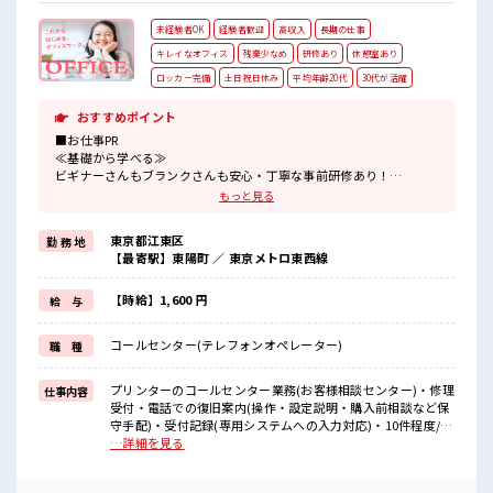
未経験者OK
経験者歓迎
高収入
長期の仕事
キレイなオフィス
残業少なめ
研修あり
休憩室あり
ロッカー完備
土日祝日休み
平均年齢20代
30代が活躍
おすすめポイント
■お仕事PR
≪基礎から学べる≫
ビギナーさんもブランクさんも安心・丁寧な事前研修あり！
≪時間にメリハリを≫
もっと見る
残業はほとんどナシ！
場合によってはお願いすることもあります♪
東京都江東区
勤 務 地
≪週休2日制≫
【最寄駅】東陽町 ／ 東京メトロ東西線
週末は家族や友人と一緒にプライベート満喫！
≪未経験でも活躍できる≫
新しいことにチャレンジするのは不安だけど、
【時給】1,600 円
給 与
しっかり働く環境が整っています！
イチからスキルUP・ステップUP目指していきましょう！
コールセンター(テレフォンオペレーター)
職 種
≪自分に合った期間で働ける≫
福利厚生が整った派遣のお仕事です！
プリンターのコールセンター業務(お客様相談センター)・修理
仕事内容
■職場の雰囲気
受付・電話での復旧案内(操作・設定説明・購入前相談など保
≪20代の方が多数活躍中の職場≫
守手配)・受付記録(専用システムへの入力対応)・10件程度/
仕事の合間の息抜きは休憩室で♪
日・FAQあり ■お仕事PR ≪基礎から学べる≫ ビギナーさんも
…詳細を見る
持ち物が多いあなたにもぴったり☆
ブランクさんも安心・丁寧な事前研修あり！ ≪時間にメリハ
ロッカー付き職場♪
リを≫ 残業はほとんどナシ！ 場合によってはお願いすること
高収入もバッチリ目指せますよ！