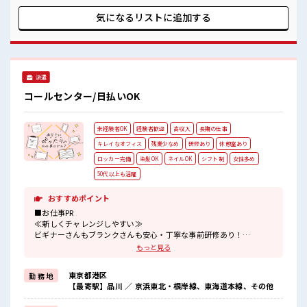
ストレス解消☆
ともあります♪ ≪完全週休二日制≫ 週末は家族や友人と一緒
にプライベート満喫！ ≪モチベーションもUP≫ 派手過ぎなけ
気になるリストに
追加する
れば髪型や髪色自由♪ (規定有) ■職場の雰囲気 女性も活躍し
やすい雰囲気の職場です！ キバツ過ぎなければ髪色・髪型は
自由！ あなたの個性を大事にできます♪ 休憩室で楽しくおし
ゃべり！ ストレス解消☆
派遣
コールセンター/日払いOK
未経験者OK
経験者歓迎
高収入
長期の仕事
キレイなオフィス
残業少なめ
研修あり
休憩室あり
ロッカー完備
染髪OK
ネイルOK
シフト制
女性多め
50代以上も活躍
おすすめポイント
■お仕事PR
≪新しくチャレンジしやすい≫
ビギナーさんもブランクさんも安心・丁寧な事前研修あり！
≪女性も仕事をしやすい職場≫
もっと見る
もちろん男性の応募も歓迎！
≪無理なく働ける≫
東京都港区
勤 務 地
場合によってはお願いすることもありますが、
【最寄駅】品川 ／ 京浜東北・根岸線、東海道本線、その他
残業はほとんどナシ！
≪ヘアカラーOKで自由な雰囲気の職場≫