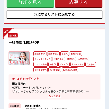
詳細を見る
応募する
すが、 残業はほとんどナシ！ ≪ヘアカラーOKで自由な雰囲
気の職場≫ 明るすぎたり奇抜でなければ基本的に自由！ (規
定有)≪未経験でも活躍できる≫ 新しいことにチャレンジする
のは不安だけど、 しっかり働く環境が整っています！ イチか
気になるリストに
追加する
らスキルUP・ステップUP目指していきましょう！ ■職場の
雰囲気 女性多めで休み時間は女子トークがあふれる職場で
す！ もちろん男性の応募もOKですよ！ 派手すぎなければ多
少のヘアカラーもOKなのはウレシイPoint☆
派遣
一般事務/日払いOK
未経験者OK
経験者歓迎
高収入
長期の仕事
キレイなオフィス
残業少なめ
研修あり
休憩室あり
ロッカー完備
染髪OK
ピアスOK
土日祝日休み
女性多め
平均年齢20代
30代が活躍
50代以上も活躍
おすすめポイント
■お仕事PR
≪新しくチャレンジしやすい≫
ビギナーさんもブランクさんも安心・丁寧な事前研修あり！
≪女性も活躍できる職場≫
もっと見る
もちろん男性の応募も歓迎です！
≪プライベートが充実する≫
東京都板橋区
勤 務 地
場合によってはお願いすることもありますが、