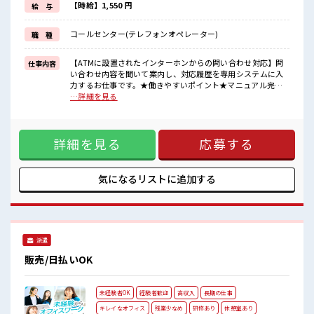
明るすぎたり奇抜でなければ基本的に自由！
【時給】1,550 円
給 与
(規定有)≪収入アップを目指せる≫
高時給だらけの派遣のお仕事です！
コールセンター(テレフォンオペレーター)
職 種
■職場の雰囲気
女性も活躍しやすい雰囲気の職場です！
【ATMに設置されたインターホンからの問い合わせ対応】問
仕事内容
キバツ過ぎなければ髪色・髪型は自由！
い合わせ内容を聞いて案内し、対応履歴を専用システムに入
あなたの個性を大事にできます♪
力するお仕事です。★働きやすいポイント★マニュアル完備&
休憩室完備でランチや休憩も充実しそう♪
リーダー常駐で安心！入社後に研修あります。電話対応に抵
…詳細を見る
抗がなければ未経験OKWワーク・主婦の方も歓迎です！【問
い合わせ内容】支店の住所・電話番号・ATMの利用時間・手
数料・操作方法の案内・カード紛失・利用停止の受付・店舗
詳細を見る
応募する
内カメラのモニタリング など ■お仕事PR ≪新しくチャレンジ
しやすい≫ ビギナーさんもブランクさんも安心・丁寧な事前
研修あり！ ≪女性も仕事をしやすい職場≫ もちろん男性の応
募も歓迎！ ≪無理なく働ける≫ 場合によってはお願いするこ
気になるリストに
追加する
ともありますが、 残業はほとんどナシ！ ≪ヘアカラーOKで
自由な雰囲気の職場≫ 明るすぎたり奇抜でなければ基本的に
自由！ (規定有)≪収入アップを目指せる≫ 高時給だらけの派
遣のお仕事です！ ■職場の雰囲気 女性も活躍しやすい雰囲気
の職場です！ キバツ過ぎなければ髪色・髪型は自由！ あなた
派遣
の個性を大事にできます♪ 休憩室完備でランチや休憩も充実
しそう♪
販売/日払いOK
未経験者OK
経験者歓迎
高収入
長期の仕事
キレイなオフィス
残業少なめ
研修あり
休憩室あり