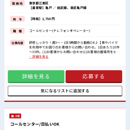
東京都江東区
勤 務 地
経験はちょっとだけ…という方もOK！
【最寄駅】亀戸 ／ 総武線、東武亀戸線
≪女性も働きやすい職場≫
もちろん男性の応募も歓迎ですよ！
≪時間にメリハリを≫
【時給】1,750 円
給 与
残業はほとんどナシ！
場合によってはお願いすることもあります♪
コールセンター(テレフォンオペレーター)
職 種
≪週休2日制≫
週末は家族や友人と一緒にプライベート満喫！
≪様々なお仕事をご提案≫
研修しっかり！週3～・1日5時間から勤務OK♪【車やバイク
仕事内容
一人で悩まず気軽に相談できる、
を利用中でお困りのお客様からの問い合わせ。1日あたり20件
派遣のお仕事です！
～30件。(1)お客様からお問い合わせ(2)お客様の居場所をヒア
リング(3)レッカー車を手配(4)手配状況をお客様にご報告 ■
…詳細を見る
■職場の雰囲気
お仕事PR ≪基礎から学べる≫ ビギナーさんもブランクさんも
女性が多めの職場です♪
安心・丁寧な事前研修あり！ ≪経験者活躍中≫ これまでの経
派手すぎなければ多少のヘアカラーもOKなのはウレシイPoint☆
験を活かしませんか？ ブランクがあっても大丈夫♪ 経験はち
仕事の合間の息抜きは休憩室で♪
詳細を見る
応募する
ょっとだけ…という方もOK！ ≪女性も働きやすい職場≫ も
高収入もバッチリ目指せますよ！
ちろん男性の応募も歓迎ですよ！ ≪時間にメリハリを≫ 残業
はほとんどナシ！ 場合によってはお願いすることもあります
♪ ≪週休2日制≫ 週末は家族や友人と一緒にプライベート満
気になるリストに
追加する
喫！ ≪様々なお仕事をご提案≫ 一人で悩まず気軽に相談でき
る、 派遣のお仕事です！ ■職場の雰囲気 女性が多めの職場で
す♪ 派手すぎなければ多少のヘアカラーもOKなのはウレシイ
Point☆ 仕事の合間の息抜きは休憩室で♪ 高収入もバッチリ
目指せますよ！
派遣
コールセンター/日払いOK