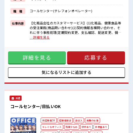
新しいことにチャレンジするのは不安だけど、
しっかり働く環境が整っています！
コールセンター(テレフォンオペレーター)
職 種
イチからスキルUP・ステップUP目指していきましょう！
■職場の雰囲気
【化粧品会社のカスタマーサービス】(1)化粧品、健康食品等
仕事内容
女性が多めの職場です♪
の受注業務(商品問い合わせ)(2)契約情報各種問い合わせ、そ
明るすぎたり奇抜過ぎなければヘアカラーOK！
れに伴う事務処理(定期契約変更、支払確認、配送変更、個人
残業はほとんどありません！
情報取り扱い等)(3)問い合わせ、手続きに付随するシステム入
…詳細を見る
高収入もバッチリ目指せますよ！
力 ■お仕事PR ≪働きやすい≫ ビギナーさんもブランクさんも
丁寧な研修ありで安心して始められます！
安心・丁寧な事前研修あり！ ≪女性も活躍できる職場≫ もち
ろん男性の応募も歓迎です！ ≪時間にメリハリを≫ 残業はほ
詳細を見る
応募する
とんどナシ！ 場合によってはお願いすることもあります♪ ≪
髪色自由で自分らしく働く≫ 明るすぎたり奇抜でなければ基
本的に自由！ (規定有)≪初めての仕事だけど自分にもできそ
う≫ 新しいことにチャレンジするのは不安だけど、 しっかり
気になるリストに
追加する
働く環境が整っています！ イチからスキルUP・ステップUP
目指していきましょう！ ■職場の雰囲気 女性が多めの職場で
す♪ 明るすぎたり奇抜過ぎなければヘアカラーOK！ 残業は
ほとんどありません！ 高収入もバッチリ目指せますよ！ 丁寧
な研修ありで安心して始められます！
派遣
コールセンター/日払いOK
未経験者OK
経験者歓迎
高収入
長期の仕事
キレイなオフィス
残業少なめ
研修あり
休憩室あり