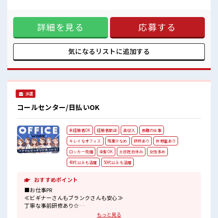
私物の置きすぎには注意が必要ですね★
いくらになりますか？」 等 ■お仕事PR ≪ビギナーさんもブ
残業はほとんどありません！
ランクさんも安心≫ 丁寧な事前研修あり☆ ≪経験者優遇≫ こ
高収入もバッチリ目指せますよ！
れまでの経験を活かしませんか？ ブランクがあっても大丈夫
詳細を見る
応募する
♪ 経験はちょっとだけ…という方もOK！ ≪プライベートが
充実する≫ 場合によってはお願いすることもありますが、 残
業はほとんどナシ！ ≪様々なお仕事をご提案≫ 一人で悩まず
気軽に相談できる、 派遣のお仕事です！ ■職場の雰囲気 休憩
気になるリストに
追加する
室で楽しくおしゃべり！ ストレス解消☆ 職場にはロッカー完
備！ 私物の置きすぎには注意が必要ですね★ 残業はほとんど
ありません！ 高収入もバッチリ目指せますよ！
派遣
コールセンター/日払いOK
未経験者OK
経験者歓迎
高収入
長期の仕事
キレイなオフィス
残業少なめ
研修あり
休憩室あり
ロッカー完備
染髪OK
土日祝日休み
女性多め
40代以上も活躍
50代以上も活躍
おすすめポイント
■お仕事PR
≪ビギナーさんもブランクさんも安心≫
丁寧な事前研修あり☆
≪経験者優遇≫
もっと見る