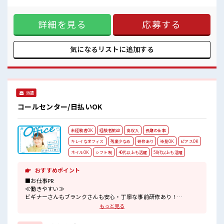
ほとんどナシ！ ≪髪色自由で自分らしく働く≫ 明るすぎたり
奇抜でなければ基本的に自由！ (規定有)≪未経験でも活躍で
詳細を見る
応募する
きる≫ 新しいことにチャレンジするのは不安だけど、 しっか
り働く環境が整っています！ イチからスキルUP・ステップ
UP目指していきましょう！ ■職場の雰囲気 明るすぎたり奇抜
過ぎなければヘアカラーOK！ 休憩室完備でランチや休憩も充
気になるリストに
追加する
実しそう♪ 職場にはロッカー完備！ 私物の置きすぎには注意
が必要ですね★
派遣
コールセンター/日払いOK
未経験者OK
経験者歓迎
高収入
長期の仕事
キレイなオフィス
残業少なめ
研修あり
染髪OK
ピアスOK
ネイルOK
シフト制
40代以上も活躍
50代以上も活躍
おすすめポイント
■お仕事PR
≪働きやすい≫
ビギナーさんもブランクさんも安心・丁寧な事前研修あり！
≪自分の時間も大切≫
もっと見る
残業はほとんどナシ！
場合によってはお願いすることもあります♪