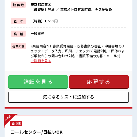
ビギナーさんもブランクさんも安心・丁寧な事前研修あり！
東京都江東区
勤 務 地
≪経験者活躍中≫
【最寄駅】豊洲 ／ 東京メトロ有楽町線、ゆりかもめ
これまでの経験を活かしませんか？
ブランクがあっても大丈夫♪
経験はちょっとだけ…という方もOK！
【時給】1,550 円
給 与
≪女性も働きやすい職場≫
もちろん男性の応募も歓迎ですよ！
一般事務
職 種
≪時間にメリハリを≫
残業はほとんどナシ！
場合によってはお願いすることもあります♪
?業務内容?(1)書類受付業務・応募書類の審査・申請書類のチ
仕事内容
≪週休2日制≫
ェック・データ入力、印刷、チェック(2)電話対応・団体およ
週末は家族や友人と一緒にプライベート満喫！
び学校からの問い合わせ対応・書類不備の対客・メール対応
(3)他チームのヘルプ作業有 ■お仕事PR ≪扶養内で働く≫ 扶
…詳細を見る
■職場の雰囲気
養内OKなので、 主婦&主夫さんも気軽にご応募くださいね♪
女性が多い職場ですが男女は問いません！
≪基礎から学べる≫ ビギナーさんもブランクさんも安心・丁
応募お待ちしております！
寧な事前研修あり！ ≪経験者活躍中≫ これまでの経験を活か
キバツ過ぎなければ髪色・髪型は自由！
詳細を見る
応募する
しませんか？ ブランクがあっても大丈夫♪ 経験はちょっとだ
あなたの個性を大事にできます♪
け…という方もOK！ ≪女性も働きやすい職場≫ もちろん男
休憩室でホッと一息リフレッシュ！
性の応募も歓迎ですよ！ ≪時間にメリハリを≫ 残業はほとん
どナシ！ 場合によってはお願いすることもあります♪ ≪週休
気になるリストに
追加する
2日制≫ 週末は家族や友人と一緒にプライベート満喫！ ■職
場の雰囲気 女性が多い職場ですが男女は問いません！ 応募お
待ちしております！ キバツ過ぎなければ髪色・髪型は自由！
あなたの個性を大事にできます♪ 休憩室でホッと一息リフレ
ッシュ！
派遣
コールセンター/日払いOK