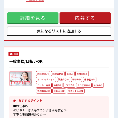
■職場の雰囲気
お問い合わせ・資料請求・イベント参加者へのアプローチを
女性も活躍しやすい雰囲気の職場です！
行い、オンライン商談の設定・実施をお任せします。商談で
明るすぎたり奇抜過ぎなければヘアカラーOK！
は課題のヒアリングや製品説明を通じて、見積案件の創出や
しっかり休める休憩室あり！
詳細を見る
応募する
営業部門との連携にも関わっていただきます。 ■お仕事PR ≪
オンオフの切替もできちゃう！
ビギナーさんもブランクさんも安心≫ 丁寧な事前研修あり☆
残業はほとんどありません！
≪経験者優遇≫ これまでの経験を活かしませんか？ ブランク
があっても大丈夫♪ 経験はちょっとだけ…という方もOK！
気になるリストに
追加する
≪女性も活躍できる職場≫ もちろん男性の応募も歓迎です！
≪時間にメリハリを≫ 残業はほとんどナシ！ 場合によっては
お願いすることもあります♪ ≪週休2日制≫ 週末は家族や友
人と一緒にプライベート満喫！ ≪髪色自由で自分らしく働く
≫ 明るすぎたり奇抜でなければ基本的に自由！ (規定有) ■職
派遣
場の雰囲気 女性も活躍しやすい雰囲気の職場です！ 明るすぎ
たり奇抜過ぎなければヘアカラーOK！ しっかり休める休憩室
一般事務/日払いOK
あり！ オンオフの切替もできちゃう！ 残業はほとんどありま
せん！
未経験者OK
経験者歓迎
高収入
長期の仕事
キレイなオフィス
残業少なめ
研修あり
休憩室あり
ロッカー完備
染髪OK
ピアスOK
土日祝日休み
女性多め
平均年齢20代
30代が活躍
50代以上も活躍
おすすめポイント
■お仕事PR
≪ビギナーさんもブランクさんも安心≫
丁寧な事前研修あり☆