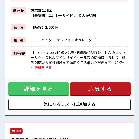
これまでの経験を活かしませんか？
ブランクがあっても大丈夫♪
東京都品川区
勤 務 地
経験はちょっとだけ…という方もOK！
【最寄駅】品川シーサイド ／ りんかい線
≪女性も活躍中の職場≫
もちろん男性の応募もOKですよ！
≪プライベートが充実する≫
【時給】2,000 円
給 与
場合によってはお願いすることもありますが、
残業はほとんどナシ！
コールセンター(テレフォンオペレーター)
職 種
≪週休2日制≫
週末は家族や友人と一緒にプライベート満喫！
≪髪色自由で自分らしく働く≫
【9:30～17:00で時短又は週4日勤務相談可能！】〇カスタマ
仕事内容
明るすぎたり奇抜でなければ基本的に自由！
ーサクセスおよびインサイドセールスの両領域に携わり、顧
(規定有)
客対応から案件創出まで幅広くご活躍いただきます！〇契約
後のフォローや操作指導、更新確認を通じて、顧客の活用支
…詳細を見る
■職場の雰囲気
援や関係づくりをサポートしていただきます。〇お問い合わ
女性が多めの職場です♪
せ・資料請求・イベント参加者へのアプローチを行い、オン
派手すぎなければ多少のヘアカラーもOKなのはウレシイPoint☆
ライン商談の設定・実施をお任せします。商談では課題のヒ
しっかり休める休憩室あり！
詳細を見る
応募する
アリングや製品説明を通じて、見積案件の創出や営業部門と
オンオフの切替もできちゃう！
の連携にも関わっていただきます。 ■お仕事PR ≪ビギナーさ
んもブランクさんも安心≫ 丁寧な事前研修あり☆ ≪経験者優
遇≫ これまでの経験を活かしませんか？ ブランクがあっても
気になるリストに
追加する
大丈夫♪ 経験はちょっとだけ…という方もOK！ ≪女性も活
躍中の職場≫ もちろん男性の応募もOKですよ！ ≪プライベ
ートが充実する≫ 場合によってはお願いすることもあります
が、 残業はほとんどナシ！ ≪週休2日制≫ 週末は家族や友人
と一緒にプライベート満喫！ ≪髪色自由で自分らしく働く≫
派遣
明るすぎたり奇抜でなければ基本的に自由！ (規定有) ■職場
の雰囲気 女性が多めの職場です♪ 派手すぎなければ多少のヘ