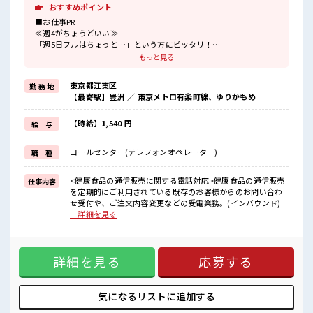
おすすめポイント
■お仕事PR
≪週4がちょうどいい≫
「週5日フルはちょっと…」という方にピッタリ！
≪新しくチャレンジしやすい≫
もっと見る
ビギナーさんもブランクさんも安心・丁寧な事前研修あり！
≪女性も活躍中の職場≫
東京都江東区
勤 務 地
もちろん男性の応募もOKですよ！
【最寄駅】豊洲 ／ 東京メトロ有楽町線、ゆりかもめ
≪無理なく働ける≫
場合によってはお願いすることもありますが、
残業はほとんどナシ！
【時給】1,540 円
給 与
≪髪色自由で自分らしく働く≫
明るすぎたり奇抜でなければ基本的に自由！
コールセンター(テレフォンオペレーター)
職 種
(規定有)≪収入アップを目指せる≫
高時給だらけの派遣のお仕事です！
<健康食品の通信販売に関する電話対応>健康食品の通信販売
仕事内容
■職場の雰囲気
を定期的にご利用されている既存のお客様からのお問い合わ
女性が多めの職場です♪
せ受付や、ご注文内容変更などの受電業務。(インバウンド)既
派手すぎなければ多少のヘアカラーもOKなのはウレシイPoint☆
存のお客様へのアンケートやキャンペーンのご案内架電業
…詳細を見る
しっかり休める休憩室あり！
務。(アウトバウンド)対応履歴入力、お客様情報の変更、各種
オンオフの切替もできちゃう！
手続きや処理(事務) ■お仕事PR ≪週4がちょうどいい≫ 「週5
日フルはちょっと…」という方にピッタリ！ ≪新しくチャレ
詳細を見る
応募する
ンジしやすい≫ ビギナーさんもブランクさんも安心・丁寧な
事前研修あり！ ≪女性も活躍中の職場≫ もちろん男性の応募
もOKですよ！ ≪無理なく働ける≫ 場合によってはお願いす
ることもありますが、 残業はほとんどナシ！ ≪髪色自由で自
気になるリストに
追加する
分らしく働く≫ 明るすぎたり奇抜でなければ基本的に自由！