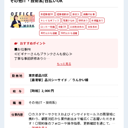
その他IT・技術系/日払いOK
アカラーもOKなのはウレシイPoint☆ しっかり休める休憩室
あり！ オンオフの切替もできちゃう！
未経験者OK
経験者歓迎
高収入
長期の仕事
キレイなオフィス
残業少なめ
研修あり
休憩室あり
ロッカー完備
染髪OK
土日祝日休み
女性多め
40代以上も活躍
50代以上も活躍
おすすめポイント
■お仕事PR
≪ビギナーさんもブランクさんも安心≫
丁寧な事前研修あり☆
≪経験者優遇≫
もっと見る
これまでの経験を活かしませんか？
ブランクがあっても大丈夫♪
東京都品川区
勤 務 地
経験はちょっとだけ…という方もOK！
【最寄駅】品川シーサイド ／ りんかい線
≪女性も活躍できる職場≫
もちろん男性の応募も歓迎です！
≪時間にメリハリを≫
【時給】2,000 円
給 与
残業はほとんどナシ！
場合によってはお願いすることもあります♪
その他(IT・技術系)
職 種
≪週休2日制≫
週末は家族や友人と一緒にプライベート満喫！
≪髪色自由で自分らしく働く≫
〇カスタマーサクセスおよびインサイドセールスの両領域に
仕事内容
明るすぎたり奇抜でなければ基本的に自由！
携わり、顧客対応から案件創出まで幅広くご活躍いただきま
(規定有)
す！〇契約後のフォローや操作指導、更新確認を通じて、顧
客の活用支援や関係づくりをサポートしていただきます。〇
…詳細を見る